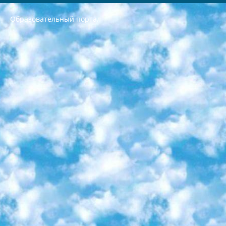
Образовательный портал
РЕСПУБЛИКА УЗБЕКИСТАН МИНИСТРЕРСТВО ДОШКОЛЬНОГО И ШКОЛЬНОГО ОБРАЗОВАНИЯ КОМАНДА в общеобразовательных учреждениях в 2023-2024 учебном году организация и проведение итоговой государственной аттестации обучающихся о Министра дошкольного и школьного образования Республики Узбекистан от 4 марта 2008 года (постановлением Минюста от 20 марта 2008 года № 1778 государственной регистрации) «Итоговое состояние учащихся общего среднего образования на основании положения об утверждении положения об аттестации общего среднего образования выпускной экзамен студентов в образовательных учреждениях в 2023-2024 учебном году В целях организации и прохождения аттестации приказываю: 1. Следующее: перечень предметов, по которым будет проводиться итоговая государственная аттестация и экзамен формы перевода согласно приложению 1; сертификаты международного образца, оценивающие уровень владения иностранными языками перечень согласно приложению 2; 2. Педагогический при специализированных образовательных учреждениях. научно-практический центр квалификации и международной оценки (Д.Давидова) 2024 г. До 25 марта: задания по предметам, по которым будет проводиться итоговая аттестация разработка и утверждение технических условий; итоговая аттестация на основании разработанного предметного задания разработка вопросов по предметам (устно и письменно), экзамен передача; общеобразовательные средние школы и специальные учебные заведения учащиеся выпускных классов школ и интернатов в агентской системе подготовка базы данных экзаменационных материалов и критериев оценки; перевод базы экзаменационных материалов на все языки обучения подать в Республиканский образовательный центр для изготовления; варианты экзаменов на основе разработанных контрольных материалов пусть будут поставлены задачи формирования. 3. Республиканский образовательный центр (Ш.Худайкулов) до 5 апреля 2024 года. до: база данных предоставленных экзаменационных материалов на все языки обучения перевод и экспертиза; для слепых, слабовидящих, глухих, слабослышащих и умственно отсталых детей учащиеся выпускных классов специализированных школ и школ-интернатов база данных экзаменационных материалов на всех преподаваемых языках подготовка критериев оценки; специализированные школы для умственно отсталых детей и технологии для учащихся выпускных классов школ-интернатов разработка соответствующих рекомендаций и критериев проведения ЕГЭ по естествознанию давать задания. 4. Педагогический при специализированных образовательных учреждениях. Научно-практический центр навыков и международной оценки (Д.Давидова), Республика образовательный центр (Худайкулов Ш.) итоговый государственный аттестационный экзамен ориентирован на творческое и логическое мышление при подготовке базы материалов учитывать введение заданий. 5. Следует отметить, что: сертификат государственного образца о знании общеобразовательного предмета и как минимум национальный уровень B1 по предметам на иностранных языках, указанным в Приложении 2. или международно признанный сертификат эквивалентного уровня студенты, изучающие определенный предмет, освобождаются от экзамена; по соответствующим предметам запланирована итоговая государственная аттестация за день до дня, путем жеребьевки Рабочей группой (в письменной форме по предметам, проводимым в форме) из числа сформированных вариантов выбрано 2 варианта; 2 выбранных варианта экзамена анонсированы на официальном сайте министерства и все выпускники по всей стране на основе этих вариантов проводит итоговую государственную аттестацию. 6. Государственное образование учащихся средних общеобразовательных учреждений. знания в соответствии с квалификационными требованиями, которые необходимо приобрести на основании стандартов итоговый (выпускной) контроль для 9 и 11 классов в целях тестирования Экзамены (далее – экзамены) состоят из предметов, перечисленных в приложении 1. будет сделано. 7. Экзамены пройдут с 26 мая по 15 июня 2024 г. (кроме науки физического воспитания). 8. Физическая для учащихся 9 классов общесредних образовательных учреждений. Экзамены по предмету «Образование, квалификация медицина» 1-6 мая 2024 года. сотрудники перевести под присмотр (с отклонениями в физическом или умственном развитии) специализированная школа для детей, школы-интернаты и со сколиозом школы-интернаты санаторного типа для больных детей исключены). 9. Он был слепым, слабовидящим и имел нарушения опорно-двигательного аппарата. экзамены в специализированных школах и интернатах для детей должны проводиться исходя из требований, предъявляемых к общеобразовательным учреждениям (физкультура кроме науки). 10. Специализированная школа для глухих и слабослышащих детей. и экзамены в интернатах и быть реализован в виде письменного теста по математике. 11. Специальность для умственно отсталых детей. Для 9 класса Родной язык и литературное письмо Государственный язык (язык обучения – узбекский). для неклассов) написано Математическое письмо Письменная/устная история Узбекистана Физическое воспитание практично Итоговый контроль Для 11 класса Написание родного языка и литературы (эссе) Математическое письмо Узбекский язык (обучение на узбекском языке) не посещающее общее среднее образование для учреждений)/Образовательное учреждение выбор письменный и устный Иностранный язык письменный/устный Письменная/устная история Узбекистана *По выбору студента:  Химия  Физика  Основы государственного права  География 10 бесплатных образовательных ресурсов - Мы составили подборку онлайн-проектов с интерактивными упражнениями, видеолекциями и статьями. Они помогут вам обрести новые и освежить старые знания бесплатно. 1. «ИНТУИТ» Старейшая образовательная площадка Рунета. Здесь вы найдёте сотни текстовых и видеокурсов на десятки различных тем — от программирования до психологии. Многие курсы подготовлены российскими университетами и крупными международными компаниями вроде Intel и Microsoft. Самостоятельное обучение бесплатное, но желающие могут оплатить услуги персональных наставников. 2. «Смартия» знакомит с актуальными профессиями и подсказывает, как им обучаться. Выбрав заинтересовавшую вас специальность — SMM-специалист, фотограф, веб-дизайнер или другую, — увидите список необходимых для неё умений. Чтобы вы могли освоить их самостоятельно, для каждого умения площадка отображает подборку ссылок на учебные материалы. Хотя «Смартия» ориентируется на русскоязычную аудиторию, часть контента всё же доступна только на английском. 3. «Лекторий Физтеха» Проект Московского физико-технического института (Физтеха). С его помощью вы можете смотреть онлайн серии лекций, записанные на видео в этом вузе. В числе доступных предметов — физика, биология, химия, информационные технологии и другие. К некоторым лекциям администрация ресурса прилагает готовые конспекты, которые можно скачивать в PDF-формате. 4. ITMOcourses Онлайн-площадка Санкт-Петербургского национального исследовательского университета информационных технологий, механики и оптики (ИТМО). Ресурс предоставляет свободный доступ к курсам, разработанным в этом вузе. Каталог материалов разбит на четыре категории: «Оптические системы и технологии», «Приборостроение и робототехника», «Информационные технологии» и «Биотехнологии». Курсы состоят из видеолекций, интерактивных демонстраций и заданий. 5. «КиберЛенинка» Электронная научная библиотека открытого доступа. Каталог площадки регулярно обрастает текстами статей из различных научных изданий. Сгруппированные по журналам и рубрикам публикации можно читать онлайн или скачивать целиком в PDF-формате. Проект нацелен на популяризацию науки за счёт открытого доступа к качественной информации. 6. «ПостНаука» На этом ресурсе публикуют подборки видеолекций, составленные экспертами из разных отраслей и объединённые общими темами. Среди них, к примеру, есть серии «Биоинформатика и геномика», «Культура средневековой Скандинавии» и Cinema Studies о теории кино. Каждая подборка лекций — логически связанная история, рассказанная экспертом от первого лица. Кроме того, на сайте появляются научно-образовательные статьи и тесты на разные темы. 7. «Newочём» Команда проекта «Newочём» отбирает самые интересные тексты из англоязычных СМИ и переводит те из них, за которые голосуют участники сообщества «ВКонтакте». По большей части это научно-популярные статьи. Редакторы придумывают лишь заголовки, в остальном содержание переводов соответствует оригиналам. Полные тексты можно читать прямо в социальной сети. 8. InternetUrok Онлайн-база материалов по основным дисциплинам школьной программы. Информация на сайте структурирована по классам, предметам и темам (урокам). Каждый урок состоит из видеолекций и конспектов. Есть также интерактивные тренажёры и тесты для закрепления пройденного материала. Даже если вы давно окончили школу, возможность повторить программу старших классов всегда может пригодиться. 9. Edutainme Ещё один ресурс об образовании. В отличие от Newtonew, как мне кажется, Edutainme больше ориентируется на представителей индустрии: педагогов, предпринимателей, разработчиков образовательных проектов. Но и любой, кто просто стремится к саморазвитию, найдёт на сайте много полезного и интересного для себя. Например, информацию о новых курсах и образовательных сервисах. 10. Newtonew Онлайн-медиа об образовании и обучении в широком смысле. Авторы Newtonew пишут об инструментах, заведениях, тактиках и стратегиях, которые помогают учить других и получать новые знания самостоятельно. На этой площадке вы найдёте новости, обзоры, аналитические мат