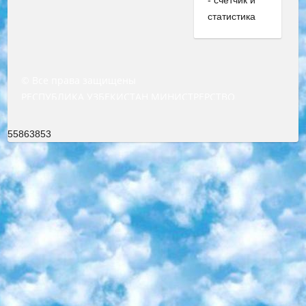
© Все права защищены
РЕСПУБЛИКА УЗБЕКИСТАН МИНИСТРЕРСТВО ДОШКОЛЬНОГО И ШКОЛЬНОГО ОБРАЗОВАНИЯ КОМАНДА в общеобразовательных учреждениях в 2023-2024 учебном году организация и проведение итоговой государственной аттестации обучающихся о Министра дошкольного и школьного образования Республики Узбекистан от 4 марта 2008 года (постановлением Минюста от 20 марта 2008 года № 1778 государственной регистрации) «Итоговое состояние учащихся общего среднего образования на основании положения об утверждении положения об аттестации общего среднего образования выпускной экзамен студентов в образовательных учреждениях в 2023-2024 учебном году В целях организации и прохождения аттестации приказываю: 1. Следующее: перечень предметов, по которым будет проводиться итоговая государственная аттестация и экзамен формы перевода согласно приложению 1; сертификаты международного образца, оценивающие уровень владения иностранными языками перечень согласно приложению 2; 2. Педагогический при специализированных образовательных учреждениях. научно-практический центр квалификации и международной оценки (Д.Давидова) 2024 г. До 25 марта: задания по предметам, по которым будет проводиться итоговая аттестация разработка и утверждение технических условий; итоговая аттестация на основании разработанного предметного задания разработка вопросов по предметам (устно и письменно), экзамен передача; общеобразовательные средние школы и специальные учебные заведения учащиеся выпускных классов школ и интернатов в агентской системе подготовка базы данных экзаменационных материалов и критериев оценки; перевод базы экзаменационных материалов на все языки обучения подать в Республиканский образовательный центр для изготовления; варианты экзаменов на основе разработанных контрольных материалов пусть будут поставлены задачи формирования. 3. Республиканский образовательный центр (Ш.Худайкулов) до 5 апреля 2024 года. до: база данных предоставленных экзаменационных материалов на все языки обучения перевод и экспертиза; для слепых, слабовидящих, глухих, слабослышащих и умственно отсталых детей учащиеся выпускных классов специализированных школ и школ-интернатов база данных экзаменационных материалов на всех преподаваемых языках подготовка критериев оценки; специализированные школы для умственно отсталых детей и технологии для учащихся выпускных классов школ-интернатов разработка соответствующих рекомендаций и критериев проведения ЕГЭ по естествознанию давать задания. 4. Педагогический при специализированных образовательных учреждениях. Научно-практический центр навыков и международной оценки (Д.Давидова), Республика образовательный центр (Худайкулов Ш.) итоговый государственный аттестационный экзамен ориентирован на творческое и логическое мышление при подготовке базы материалов учитывать введение заданий. 5. Следует отметить, что: сертификат государственного образца о знании общеобразовательного предмета и как минимум национальный уровень B1 по предметам на иностранных языках, указанным в Приложении 2. или международно признанный сертификат эквивалентного уровня студенты, изучающие определенный предмет, освобождаются от экзамена; по соответствующим предметам запланирована итоговая государственная аттестация за день до дня, путем жеребьевки Рабочей группой (в письменной форме по предметам, проводимым в форме) из числа сформированных вариантов выбрано 2 варианта; 2 выбранных варианта экзамена анонсированы на официальном сайте министерства и все выпускники по всей стране на основе этих вариантов проводит итоговую государственную аттестацию. 6. Государственное образование учащихся средних общеобразовательных учреждений. знания в соответствии с квалификационными требованиями, которые необходимо приобрести на основании стандартов итоговый (выпускной) контроль для 9 и 11 классов в целях тестирования Экзамены (далее – экзамены) состоят из предметов, перечисленных в приложении 1. будет сделано. 7. Экзамены пройдут с 26 мая по 15 июня 2024 г. (кроме науки физического воспитания). 8. Физическая для учащихся 9 классов общесредних образовательных учреждений. Экзамены по предмету «Образование, квалификация медицина» 1-6 мая 2024 года. сотрудники перевести под присмотр (с отклонениями в физическом или умственном развитии) специализированная школа для детей, школы-интернаты и со сколиозом школы-интернаты санаторного типа для больных детей исключены). 9. Он был слепым, слабовидящим и имел нарушения опорно-двигательного аппарата. экзамены в специализированных школах и интернатах для детей должны проводиться исходя из требований, предъявляемых к общеобразовательным учреждениям (физкультура кроме науки). 10. Специализированная школа для глухих и слабослышащих детей. и экзамены в интернатах и быть реализован в виде письменного теста по математике. 11. Специальность для умственно отсталых детей. Для 9 класса Родной язык и литературное письмо Государственный язык (язык обучения – узбекский). для неклассов) написано Математическое письмо Письменная/устная история Узбекистана Физическое воспитание практично Итоговый контроль Для 11 класса Написание родного языка и литературы (эссе) Математическое письмо Узбекский язык (обучение на узбекском языке) не посещающее общее среднее образование для учреждений)/Образовательное учреждение выбор письменный и устный Иностранный язык письменный/устный Письменная/устная история Узбекистана *По выбору студента:  Химия  Физика  Основы государственного права  География 10 бесплатных образовательных ресурсов - Мы составили подборку онлайн-проектов с интерактивными упражнениями, видеолекциями и статьями. Они помогут вам обрести новые и освежить старые знания бесплатно. 1. «ИНТУИТ» Старейшая образовательная площадка Рунета. Здесь вы найдёте сотни текстовых и видеокурсов на десятки различных тем — от программирования до психологии. Многие курсы подготовлены российскими университетами и крупными международными компаниями вроде Intel и Microsoft. Самостоятельное обучение бесплатное, но желающие могут оплатить услуги персональных наставников. 2. «Смартия» знакомит с актуальными профессиями и подсказывает, как им обучаться. Выбрав заинтересовавшую вас специальность — SMM-специалист, фотограф, веб-дизайнер или другую, — увидите список необходимых для неё умений. Чтобы вы могли освоить их самостоятельно, для каждого умения площадка отображает подборку ссылок на учебные материалы. Хотя «Смартия» ориентируется на русскоязычную аудиторию, часть контента всё же доступна только на английском. 3. «Лекторий Физтеха» Проект Московского физико-технического института (Физтеха). С его помощью вы можете смотреть онлайн серии лекций, записанные на видео в этом вузе. В числе доступных предметов — физика, биология, химия, информационные технологии и другие. К некоторым лекциям администрация ресурса прилагает готовые конспекты, которые можно скачивать в PDF-формате. 4. ITMOcourses Онлайн-площадка Санкт-Петербургского национального исследовательского университета информационных технологий, механики и оптики (ИТМО). Ресурс предоставляет свободный доступ к курсам, разработанным в этом вузе. Каталог материалов разбит на четыре категории: «Оптические системы и технологии», «Приборостроение и робототехника», «Информационные технологии» и «Биотехнологии». Курсы состоят из видеолекций, интерактивных демонстраций и заданий. 5. «КиберЛенинка» Электронная научная библиотека открытого доступа. Каталог площадки регулярно обрастает текстами статей из различных научных изданий. Сгруппированные по журналам и рубрикам публикации можно читать онлайн или скачивать целиком в PDF-формате. Проект нацелен на популяризацию науки за счёт открытого доступа к качественной информации. 6. «ПостНаука» На этом ресурсе публикуют подборки видеолекций, составленные экспертами из разных отраслей и объединённые общими темами. Среди них, к примеру, есть серии «Биоинформатика и геномика», «Культура средневековой Скандинавии» и Cinema Studies о теории кино. Каждая подборка лекций — логически связанная история, рассказанная экспертом от первого лица. Кроме того, на сайте появляются научно-образовательные статьи и тесты на разные темы. 7. «Newочём» Команда проекта «Newочём» отбирает самые интересные тексты из англоязычных СМИ и переводит те из них, за которые голосуют участники сообщества «ВКонтакте». По большей части это научно-популярные статьи. Редакторы придумывают лишь заголовки, в остальном содержание переводов соответствует оригиналам. Полные тексты можно читать прямо в социальной сети. 8. InternetUrok Онлайн-база материалов по основным дисциплинам школьной программы. Информация на сайте структурирована по классам, предметам и темам (урокам). Каждый урок состоит из видеолекций и конспектов. Есть также интерактивные тренажёры и тесты для закрепления пройденного материала. Даже если вы давно окончили школу, возможность повторить программу старших классов всегда может пригодиться. 9. Edutainme Ещё один ресурс об образовании. В отличие от Newtonew, как мне кажется, Edutainme больше ориентируется на представителей индустрии: педагогов, предпринимателей, разработчиков образовательных проектов. Но и любой, кто просто стремится к саморазвитию, найдёт на сайте много полезного и интересного для себя. Например, информацию о новых курсах и образовательных сервисах. 10. Newtonew Онлайн-медиа об образовании и обучении в широком смысле. Авторы Newtonew пишут об инструментах, заведениях, тактиках и стратегиях, которые помогают учить других и получать новые знания самостоятельно. На этой площадке вы найдёте новости, обзоры, аналитические мате
55863853