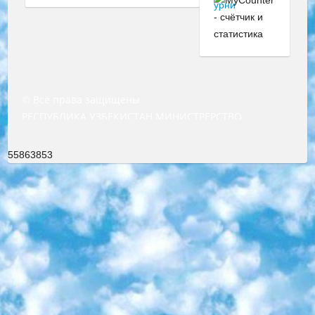
© Все права защищены
РЕСПУБЛИКА УЗБЕКИСТАН МИНИСТРЕРСТВО ДОШКОЛЬНОГО И ШКОЛЬНОГО ОБРАЗОВАНИЯ КОМАНДА в общеобразовательных учреждениях в 2023-2024 учебном году организация и проведение итоговой государственной аттестации обучающихся о Министра дошкольного и школьного образования Республики Узбекистан от 4 марта 2008 года (постановлением Минюста от 20 марта 2008 года № 1778 государственной регистрации) «Итоговое состояние учащихся общего среднего образования на основании положения об утверждении положения об аттестации общего среднего образования выпускной экзамен студентов в образовательных учреждениях в 2023-2024 учебном году В целях организации и прохождения аттестации приказываю: 1. Следующее: перечень предметов, по которым будет проводиться итоговая государственная аттестация и экзамен формы перевода согласно приложению 1; сертификаты международного образца, оценивающие уровень владения иностранными языками перечень согласно приложению 2; 2. Педагогический при специализированных образовательных учреждениях. научно-практический центр квалификации и международной оценки (Д.Давидова) 2024 г. До 25 марта: задания по предметам, по которым будет проводиться итоговая аттестация разработка и утверждение технических условий; итоговая аттестация на основании разработанного предметного задания разработка вопросов по предметам (устно и письменно), экзамен передача; общеобразовательные средние школы и специальные учебные заведения учащиеся выпускных классов школ и интернатов в агентской системе подготовка базы данных экзаменационных материалов и критериев оценки; перевод базы экзаменационных материалов на все языки обучения подать в Республиканский образовательный центр для изготовления; варианты экзаменов на основе разработанных контрольных материалов пусть будут поставлены задачи формирования. 3. Республиканский образовательный центр (Ш.Худайкулов) до 5 апреля 2024 года. до: база данных предоставленных экзаменационных материалов на все языки обучения перевод и экспертиза; для слепых, слабовидящих, глухих, слабослышащих и умственно отсталых детей учащиеся выпускных классов специализированных школ и школ-интернатов база данных экзаменационных материалов на всех преподаваемых языках подготовка критериев оценки; специализированные школы для умственно отсталых детей и технологии для учащихся выпускных классов школ-интернатов разработка соответствующих рекомендаций и критериев проведения ЕГЭ по естествознанию давать задания. 4. Педагогический при специализированных образовательных учреждениях. Научно-практический центр навыков и международной оценки (Д.Давидова), Республика образовательный центр (Худайкулов Ш.) итоговый государственный аттестационный экзамен ориентирован на творческое и логическое мышление при подготовке базы материалов учитывать введение заданий. 5. Следует отметить, что: сертификат государственного образца о знании общеобразовательного предмета и как минимум национальный уровень B1 по предметам на иностранных языках, указанным в Приложении 2. или международно признанный сертификат эквивалентного уровня студенты, изучающие определенный предмет, освобождаются от экзамена; по соответствующим предметам запланирована итоговая государственная аттестация за день до дня, путем жеребьевки Рабочей группой (в письменной форме по предметам, проводимым в форме) из числа сформированных вариантов выбрано 2 варианта; 2 выбранных варианта экзамена анонсированы на официальном сайте министерства и все выпускники по всей стране на основе этих вариантов проводит итоговую государственную аттестацию. 6. Государственное образование учащихся средних общеобразовательных учреждений. знания в соответствии с квалификационными требованиями, которые необходимо приобрести на основании стандартов итоговый (выпускной) контроль для 9 и 11 классов в целях тестирования Экзамены (далее – экзамены) состоят из предметов, перечисленных в приложении 1. будет сделано. 7. Экзамены пройдут с 26 мая по 15 июня 2024 г. (кроме науки физического воспитания). 8. Физическая для учащихся 9 классов общесредних образовательных учреждений. Экзамены по предмету «Образование, квалификация медицина» 1-6 мая 2024 года. сотрудники перевести под присмотр (с отклонениями в физическом или умственном развитии) специализированная школа для детей, школы-интернаты и со сколиозом школы-интернаты санаторного типа для больных детей исключены). 9. Он был слепым, слабовидящим и имел нарушения опорно-двигательного аппарата. экзамены в специализированных школах и интернатах для детей должны проводиться исходя из требований, предъявляемых к общеобразовательным учреждениям (физкультура кроме науки). 10. Специализированная школа для глухих и слабослышащих детей. и экзамены в интернатах и быть реализован в виде письменного теста по математике. 11. Специальность для умственно отсталых детей. Для 9 класса Родной язык и литературное письмо Государственный язык (язык обучения – узбекский). для неклассов) написано Математическое письмо Письменная/устная история Узбекистана Физическое воспитание практично Итоговый контроль Для 11 класса Написание родного языка и литературы (эссе) Математическое письмо Узбекский язык (обучение на узбекском языке) не посещающее общее среднее образование для учреждений)/Образовательное учреждение выбор письменный и устный Иностранный язык письменный/устный Письменная/устная история Узбекистана *По выбору студента:  Химия  Физика  Основы государственного права  География 10 бесплатных образовательных ресурсов - Мы составили подборку онлайн-проектов с интерактивными упражнениями, видеолекциями и статьями. Они помогут вам обрести новые и освежить старые знания бесплатно. 1. «ИНТУИТ» Старейшая образовательная площадка Рунета. Здесь вы найдёте сотни текстовых и видеокурсов на десятки различных тем — от программирования до психологии. Многие курсы подготовлены российскими университетами и крупными международными компаниями вроде Intel и Microsoft. Самостоятельное обучение бесплатное, но желающие могут оплатить услуги персональных наставников. 2. «Смартия» знакомит с актуальными профессиями и подсказывает, как им обучаться. Выбрав заинтересовавшую вас специальность — SMM-специалист, фотограф, веб-дизайнер или другую, — увидите список необходимых для неё умений. Чтобы вы могли освоить их самостоятельно, для каждого умения площадка отображает подборку ссылок на учебные материалы. Хотя «Смартия» ориентируется на русскоязычную аудиторию, часть контента всё же доступна только на английском. 3. «Лекторий Физтеха» Проект Московского физико-технического института (Физтеха). С его помощью вы можете смотреть онлайн серии лекций, записанные на видео в этом вузе. В числе доступных предметов — физика, биология, химия, информационные технологии и другие. К некоторым лекциям администрация ресурса прилагает готовые конспекты, которые можно скачивать в PDF-формате. 4. ITMOcourses Онлайн-площадка Санкт-Петербургского национального исследовательского университета информационных технологий, механики и оптики (ИТМО). Ресурс предоставляет свободный доступ к курсам, разработанным в этом вузе. Каталог материалов разбит на четыре категории: «Оптические системы и технологии», «Приборостроение и робототехника», «Информационные технологии» и «Биотехнологии». Курсы состоят из видеолекций, интерактивных демонстраций и заданий. 5. «КиберЛенинка» Электронная научная библиотека открытого доступа. Каталог площадки регулярно обрастает текстами статей из различных научных изданий. Сгруппированные по журналам и рубрикам публикации можно читать онлайн или скачивать целиком в PDF-формате. Проект нацелен на популяризацию науки за счёт открытого доступа к качественной информации. 6. «ПостНаука» На этом ресурсе публикуют подборки видеолекций, составленные экспертами из разных отраслей и объединённые общими темами. Среди них, к примеру, есть серии «Биоинформатика и геномика», «Культура средневековой Скандинавии» и Cinema Studies о теории кино. Каждая подборка лекций — логически связанная история, рассказанная экспертом от первого лица. Кроме того, на сайте появляются научно-образовательные статьи и тесты на разные темы. 7. «Newочём» Команда проекта «Newочём» отбирает самые интересные тексты из англоязычных СМИ и переводит те из них, за которые голосуют участники сообщества «ВКонтакте». По большей части это научно-популярные статьи. Редакторы придумывают лишь заголовки, в остальном содержание переводов соответствует оригиналам. Полные тексты можно читать прямо в социальной сети. 8. InternetUrok Онлайн-база материалов по основным дисциплинам школьной программы. Информация на сайте структурирована по классам, предметам и темам (урокам). Каждый урок состоит из видеолекций и конспектов. Есть также интерактивные тренажёры и тесты для закрепления пройденного материала. Даже если вы давно окончили школу, возможность повторить программу старших классов всегда может пригодиться. 9. Edutainme Ещё один ресурс об образовании. В отличие от Newtonew, как мне кажется, Edutainme больше ориентируется на представителей индустрии: педагогов, предпринимателей, разработчиков образовательных проектов. Но и любой, кто просто стремится к саморазвитию, найдёт на сайте много полезного и интересного для себя. Например, информацию о новых курсах и образовательных сервисах. 10. Newtonew Онлайн-медиа об образовании и обучении в широком смысле. Авторы Newtonew пишут об инструментах, заведениях, тактиках и стратегиях, которые помогают учить других и получать новые знания самостоятельно. На этой площадке вы найдёте новости, обзоры, аналитические мате
55863853