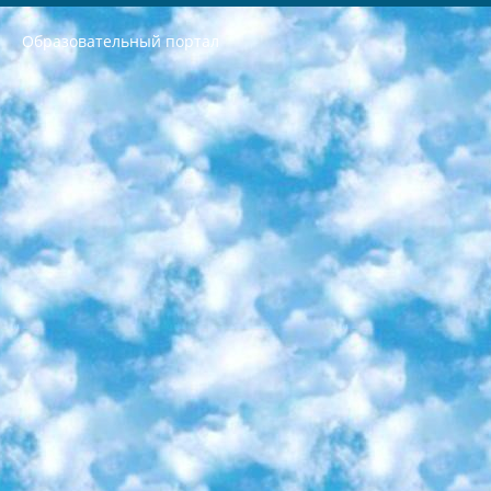
Образовательный портал
РЕСПУБЛИКА УЗБЕКИСТАН МИНИСТРЕРСТВО ДОШКОЛЬНОГО И ШКОЛЬНОГО ОБРАЗОВАНИЯ КОМАНДА в общеобразовательных учреждениях в 2023-2024 учебном году организация и проведение итоговой государственной аттестации обучающихся о Министра дошкольного и школьного образования Республики Узбекистан от 4 марта 2008 года (постановлением Минюста от 20 марта 2008 года № 1778 государственной регистрации) «Итоговое состояние учащихся общего среднего образования на основании положения об утверждении положения об аттестации общего среднего образования выпускной экзамен студентов в образовательных учреждениях в 2023-2024 учебном году В целях организации и прохождения аттестации приказываю: 1. Следующее: перечень предметов, по которым будет проводиться итоговая государственная аттестация и экзамен формы перевода согласно приложению 1; сертификаты международного образца, оценивающие уровень владения иностранными языками перечень согласно приложению 2; 2. Педагогический при специализированных образовательных учреждениях. научно-практический центр квалификации и международной оценки (Д.Давидова) 2024 г. До 25 марта: задания по предметам, по которым будет проводиться итоговая аттестация разработка и утверждение технических условий; итоговая аттестация на основании разработанного предметного задания разработка вопросов по предметам (устно и письменно), экзамен передача; общеобразовательные средние школы и специальные учебные заведения учащиеся выпускных классов школ и интернатов в агентской системе подготовка базы данных экзаменационных материалов и критериев оценки; перевод базы экзаменационных материалов на все языки обучения подать в Республиканский образовательный центр для изготовления; варианты экзаменов на основе разработанных контрольных материалов пусть будут поставлены задачи формирования. 3. Республиканский образовательный центр (Ш.Худайкулов) до 5 апреля 2024 года. до: база данных предоставленных экзаменационных материалов на все языки обучения перевод и экспертиза; для слепых, слабовидящих, глухих, слабослышащих и умственно отсталых детей учащиеся выпускных классов специализированных школ и школ-интернатов база данных экзаменационных материалов на всех преподаваемых языках подготовка критериев оценки; специализированные школы для умственно отсталых детей и технологии для учащихся выпускных классов школ-интернатов разработка соответствующих рекомендаций и критериев проведения ЕГЭ по естествознанию давать задания. 4. Педагогический при специализированных образовательных учреждениях. Научно-практический центр навыков и международной оценки (Д.Давидова), Республика образовательный центр (Худайкулов Ш.) итоговый государственный аттестационный экзамен ориентирован на творческое и логическое мышление при подготовке базы материалов учитывать введение заданий. 5. Следует отметить, что: сертификат государственного образца о знании общеобразовательного предмета и как минимум национальный уровень B1 по предметам на иностранных языках, указанным в Приложении 2. или международно признанный сертификат эквивалентного уровня студенты, изучающие определенный предмет, освобождаются от экзамена; по соответствующим предметам запланирована итоговая государственная аттестация за день до дня, путем жеребьевки Рабочей группой (в письменной форме по предметам, проводимым в форме) из числа сформированных вариантов выбрано 2 варианта; 2 выбранных варианта экзамена анонсированы на официальном сайте министерства и все выпускники по всей стране на основе этих вариантов проводит итоговую государственную аттестацию. 6. Государственное образование учащихся средних общеобразовательных учреждений. знания в соответствии с квалификационными требованиями, которые необходимо приобрести на основании стандартов итоговый (выпускной) контроль для 9 и 11 классов в целях тестирования Экзамены (далее – экзамены) состоят из предметов, перечисленных в приложении 1. будет сделано. 7. Экзамены пройдут с 26 мая по 15 июня 2024 г. (кроме науки физического воспитания). 8. Физическая для учащихся 9 классов общесредних образовательных учреждений. Экзамены по предмету «Образование, квалификация медицина» 1-6 мая 2024 года. сотрудники перевести под присмотр (с отклонениями в физическом или умственном развитии) специализированная школа для детей, школы-интернаты и со сколиозом школы-интернаты санаторного типа для больных детей исключены). 9. Он был слепым, слабовидящим и имел нарушения опорно-двигательного аппарата. экзамены в специализированных школах и интернатах для детей должны проводиться исходя из требований, предъявляемых к общеобразовательным учреждениям (физкультура кроме науки). 10. Специализированная школа для глухих и слабослышащих детей. и экзамены в интернатах и быть реализован в виде письменного теста по математике. 11. Специальность для умственно отсталых детей. Для 9 класса Родной язык и литературное письмо Государственный язык (язык обучения – узбекский). для неклассов) написано Математическое письмо Письменная/устная история Узбекистана Физическое воспитание практично Итоговый контроль Для 11 класса Написание родного языка и литературы (эссе) Математическое письмо Узбекский язык (обучение на узбекском языке) не посещающее общее среднее образование для учреждений)/Образовательное учреждение выбор письменный и устный Иностранный язык письменный/устный Письменная/устная история Узбекистана *По выбору студента:  Химия  Физика  Основы государственного права  География 10 бесплатных образовательных ресурсов - Мы составили подборку онлайн-проектов с интерактивными упражнениями, видеолекциями и статьями. Они помогут вам обрести новые и освежить старые знания бесплатно. 1. «ИНТУИТ» Старейшая образовательная площадка Рунета. Здесь вы найдёте сотни текстовых и видеокурсов на десятки различных тем — от программирования до психологии. Многие курсы подготовлены российскими университетами и крупными международными компаниями вроде Intel и Microsoft. Самостоятельное обучение бесплатное, но желающие могут оплатить услуги персональных наставников. 2. «Смартия» знакомит с актуальными профессиями и подсказывает, как им обучаться. Выбрав заинтересовавшую вас специальность — SMM-специалист, фотограф, веб-дизайнер или другую, — увидите список необходимых для неё умений. Чтобы вы могли освоить их самостоятельно, для каждого умения площадка отображает подборку ссылок на учебные материалы. Хотя «Смартия» ориентируется на русскоязычную аудиторию, часть контента всё же доступна только на английском. 3. «Лекторий Физтеха» Проект Московского физико-технического института (Физтеха). С его помощью вы можете смотреть онлайн серии лекций, записанные на видео в этом вузе. В числе доступных предметов — физика, биология, химия, информационные технологии и другие. К некоторым лекциям администрация ресурса прилагает готовые конспекты, которые можно скачивать в PDF-формате. 4. ITMOcourses Онлайн-площадка Санкт-Петербургского национального исследовательского университета информационных технологий, механики и оптики (ИТМО). Ресурс предоставляет свободный доступ к курсам, разработанным в этом вузе. Каталог материалов разбит на четыре категории: «Оптические системы и технологии», «Приборостроение и робототехника», «Информационные технологии» и «Биотехнологии». Курсы состоят из видеолекций, интерактивных демонстраций и заданий. 5. «КиберЛенинка» Электронная научная библиотека открытого доступа. Каталог площадки регулярно обрастает текстами статей из различных научных изданий. Сгруппированные по журналам и рубрикам публикации можно читать онлайн или скачивать целиком в PDF-формате. Проект нацелен на популяризацию науки за счёт открытого доступа к качественной информации. 6. «ПостНаука» На этом ресурсе публикуют подборки видеолекций, составленные экспертами из разных отраслей и объединённые общими темами. Среди них, к примеру, есть серии «Биоинформатика и геномика», «Культура средневековой Скандинавии» и Cinema Studies о теории кино. Каждая подборка лекций — логически связанная история, рассказанная экспертом от первого лица. Кроме того, на сайте появляются научно-образовательные статьи и тесты на разные темы. 7. «Newочём» Команда проекта «Newочём» отбирает самые интересные тексты из англоязычных СМИ и переводит те из них, за которые голосуют участники сообщества «ВКонтакте». По большей части это научно-популярные статьи. Редакторы придумывают лишь заголовки, в остальном содержание переводов соответствует оригиналам. Полные тексты можно читать прямо в социальной сети. 8. InternetUrok Онлайн-база материалов по основным дисциплинам школьной программы. Информация на сайте структурирована по классам, предметам и темам (урокам). Каждый урок состоит из видеолекций и конспектов. Есть также интерактивные тренажёры и тесты для закрепления пройденного материала. Даже если вы давно окончили школу, возможность повторить программу старших классов всегда может пригодиться. 9. Edutainme Ещё один ресурс об образовании. В отличие от Newtonew, как мне кажется, Edutainme больше ориентируется на представителей индустрии: педагогов, предпринимателей, разработчиков образовательных проектов. Но и любой, кто просто стремится к саморазвитию, найдёт на сайте много полезного и интересного для себя. Например, информацию о новых курсах и образовательных сервисах. 10. Newtonew Онлайн-медиа об образовании и обучении в широком смысле. Авторы Newtonew пишут об инструментах, заведениях, тактиках и стратегиях, которые помогают учить других и получать новые знания самостоятельно. На этой площадке вы найдёте новости, обзоры, аналитические мат