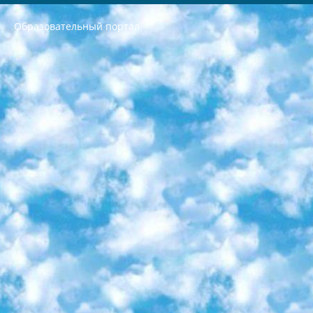
Образовательный портал
РЕСПУБЛИКА УЗБЕКИСТАН МИНИСТРЕРСТВО ДОШКОЛЬНОГО И ШКОЛЬНОГО ОБРАЗОВАНИЯ КОМАНДА в общеобразовательных учреждениях в 2023-2024 учебном году организация и проведение итоговой государственной аттестации обучающихся о Министра дошкольного и школьного образования Республики Узбекистан от 4 марта 2008 года (постановлением Минюста от 20 марта 2008 года № 1778 государственной регистрации) «Итоговое состояние учащихся общего среднего образования на основании положения об утверждении положения об аттестации общего среднего образования выпускной экзамен студентов в образовательных учреждениях в 2023-2024 учебном году В целях организации и прохождения аттестации приказываю: 1. Следующее: перечень предметов, по которым будет проводиться итоговая государственная аттестация и экзамен формы перевода согласно приложению 1; сертификаты международного образца, оценивающие уровень владения иностранными языками перечень согласно приложению 2; 2. Педагогический при специализированных образовательных учреждениях. научно-практический центр квалификации и международной оценки (Д.Давидова) 2024 г. До 25 марта: задания по предметам, по которым будет проводиться итоговая аттестация разработка и утверждение технических условий; итоговая аттестация на основании разработанного предметного задания разработка вопросов по предметам (устно и письменно), экзамен передача; общеобразовательные средние школы и специальные учебные заведения учащиеся выпускных классов школ и интернатов в агентской системе подготовка базы данных экзаменационных материалов и критериев оценки; перевод базы экзаменационных материалов на все языки обучения подать в Республиканский образовательный центр для изготовления; варианты экзаменов на основе разработанных контрольных материалов пусть будут поставлены задачи формирования. 3. Республиканский образовательный центр (Ш.Худайкулов) до 5 апреля 2024 года. до: база данных предоставленных экзаменационных материалов на все языки обучения перевод и экспертиза; для слепых, слабовидящих, глухих, слабослышащих и умственно отсталых детей учащиеся выпускных классов специализированных школ и школ-интернатов база данных экзаменационных материалов на всех преподаваемых языках подготовка критериев оценки; специализированные школы для умственно отсталых детей и технологии для учащихся выпускных классов школ-интернатов разработка соответствующих рекомендаций и критериев проведения ЕГЭ по естествознанию давать задания. 4. Педагогический при специализированных образовательных учреждениях. Научно-практический центр навыков и международной оценки (Д.Давидова), Республика образовательный центр (Худайкулов Ш.) итоговый государственный аттестационный экзамен ориентирован на творческое и логическое мышление при подготовке базы материалов учитывать введение заданий. 5. Следует отметить, что: сертификат государственного образца о знании общеобразовательного предмета и как минимум национальный уровень B1 по предметам на иностранных языках, указанным в Приложении 2. или международно признанный сертификат эквивалентного уровня студенты, изучающие определенный предмет, освобождаются от экзамена; по соответствующим предметам запланирована итоговая государственная аттестация за день до дня, путем жеребьевки Рабочей группой (в письменной форме по предметам, проводимым в форме) из числа сформированных вариантов выбрано 2 варианта; 2 выбранных варианта экзамена анонсированы на официальном сайте министерства и все выпускники по всей стране на основе этих вариантов проводит итоговую государственную аттестацию. 6. Государственное образование учащихся средних общеобразовательных учреждений. знания в соответствии с квалификационными требованиями, которые необходимо приобрести на основании стандартов итоговый (выпускной) контроль для 9 и 11 классов в целях тестирования Экзамены (далее – экзамены) состоят из предметов, перечисленных в приложении 1. будет сделано. 7. Экзамены пройдут с 26 мая по 15 июня 2024 г. (кроме науки физического воспитания). 8. Физическая для учащихся 9 классов общесредних образовательных учреждений. Экзамены по предмету «Образование, квалификация медицина» 1-6 мая 2024 года. сотрудники перевести под присмотр (с отклонениями в физическом или умственном развитии) специализированная школа для детей, школы-интернаты и со сколиозом школы-интернаты санаторного типа для больных детей исключены). 9. Он был слепым, слабовидящим и имел нарушения опорно-двигательного аппарата. экзамены в специализированных школах и интернатах для детей должны проводиться исходя из требований, предъявляемых к общеобразовательным учреждениям (физкультура кроме науки). 10. Специализированная школа для глухих и слабослышащих детей. и экзамены в интернатах и быть реализован в виде письменного теста по математике. 11. Специальность для умственно отсталых детей. Для 9 класса Родной язык и литературное письмо Государственный язык (язык обучения – узбекский). для неклассов) написано Математическое письмо Письменная/устная история Узбекистана Физическое воспитание практично Итоговый контроль Для 11 класса Написание родного языка и литературы (эссе) Математическое письмо Узбекский язык (обучение на узбекском языке) не посещающее общее среднее образование для учреждений)/Образовательное учреждение выбор письменный и устный Иностранный язык письменный/устный Письменная/устная история Узбекистана *По выбору студента:  Химия  Физика  Основы государственного права  География 10 бесплатных образовательных ресурсов - Мы составили подборку онлайн-проектов с интерактивными упражнениями, видеолекциями и статьями. Они помогут вам обрести новые и освежить старые знания бесплатно. 1. «ИНТУИТ» Старейшая образовательная площадка Рунета. Здесь вы найдёте сотни текстовых и видеокурсов на десятки различных тем — от программирования до психологии. Многие курсы подготовлены российскими университетами и крупными международными компаниями вроде Intel и Microsoft. Самостоятельное обучение бесплатное, но желающие могут оплатить услуги персональных наставников. 2. «Смартия» знакомит с актуальными профессиями и подсказывает, как им обучаться. Выбрав заинтересовавшую вас специальность — SMM-специалист, фотограф, веб-дизайнер или другую, — увидите список необходимых для неё умений. Чтобы вы могли освоить их самостоятельно, для каждого умения площадка отображает подборку ссылок на учебные материалы. Хотя «Смартия» ориентируется на русскоязычную аудиторию, часть контента всё же доступна только на английском. 3. «Лекторий Физтеха» Проект Московского физико-технического института (Физтеха). С его помощью вы можете смотреть онлайн серии лекций, записанные на видео в этом вузе. В числе доступных предметов — физика, биология, химия, информационные технологии и другие. К некоторым лекциям администрация ресурса прилагает готовые конспекты, которые можно скачивать в PDF-формате. 4. ITMOcourses Онлайн-площадка Санкт-Петербургского национального исследовательского университета информационных технологий, механики и оптики (ИТМО). Ресурс предоставляет свободный доступ к курсам, разработанным в этом вузе. Каталог материалов разбит на четыре категории: «Оптические системы и технологии», «Приборостроение и робототехника», «Информационные технологии» и «Биотехнологии». Курсы состоят из видеолекций, интерактивных демонстраций и заданий. 5. «КиберЛенинка» Электронная научная библиотека открытого доступа. Каталог площадки регулярно обрастает текстами статей из различных научных изданий. Сгруппированные по журналам и рубрикам публикации можно читать онлайн или скачивать целиком в PDF-формате. Проект нацелен на популяризацию науки за счёт открытого доступа к качественной информации. 6. «ПостНаука» На этом ресурсе публикуют подборки видеолекций, составленные экспертами из разных отраслей и объединённые общими темами. Среди них, к примеру, есть серии «Биоинформатика и геномика», «Культура средневековой Скандинавии» и Cinema Studies о теории кино. Каждая подборка лекций — логически связанная история, рассказанная экспертом от первого лица. Кроме того, на сайте появляются научно-образовательные статьи и тесты на разные темы. 7. «Newочём» Команда проекта «Newочём» отбирает самые интересные тексты из англоязычных СМИ и переводит те из них, за которые голосуют участники сообщества «ВКонтакте». По большей части это научно-популярные статьи. Редакторы придумывают лишь заголовки, в остальном содержание переводов соответствует оригиналам. Полные тексты можно читать прямо в социальной сети. 8. InternetUrok Онлайн-база материалов по основным дисциплинам школьной программы. Информация на сайте структурирована по классам, предметам и темам (урокам). Каждый урок состоит из видеолекций и конспектов. Есть также интерактивные тренажёры и тесты для закрепления пройденного материала. Даже если вы давно окончили школу, возможность повторить программу старших классов всегда может пригодиться. 9. Edutainme Ещё один ресурс об образовании. В отличие от Newtonew, как мне кажется, Edutainme больше ориентируется на представителей индустрии: педагогов, предпринимателей, разработчиков образовательных проектов. Но и любой, кто просто стремится к саморазвитию, найдёт на сайте много полезного и интересного для себя. Например, информацию о новых курсах и образовательных сервисах. 10. Newtonew Онлайн-медиа об образовании и обучении в широком смысле. Авторы Newtonew пишут об инструментах, заведениях, тактиках и стратегиях, которые помогают учить других и получать новые знания самостоятельно. На этой площадке вы найдёте новости, обзоры, аналитические мат