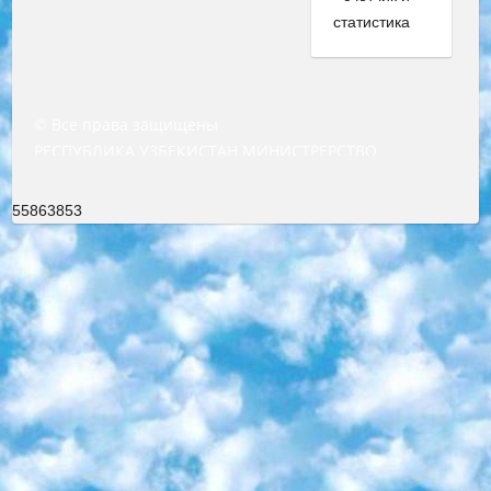
© Все права защищены
РЕСПУБЛИКА УЗБЕКИСТАН МИНИСТРЕРСТВО ДОШКОЛЬНОГО И ШКОЛЬНОГО ОБРАЗОВАНИЯ КОМАНДА в общеобразовательных учреждениях в 2023-2024 учебном году организация и проведение итоговой государственной аттестации обучающихся о Министра дошкольного и школьного образования Республики Узбекистан от 4 марта 2008 года (постановлением Минюста от 20 марта 2008 года № 1778 государственной регистрации) «Итоговое состояние учащихся общего среднего образования на основании положения об утверждении положения об аттестации общего среднего образования выпускной экзамен студентов в образовательных учреждениях в 2023-2024 учебном году В целях организации и прохождения аттестации приказываю: 1. Следующее: перечень предметов, по которым будет проводиться итоговая государственная аттестация и экзамен формы перевода согласно приложению 1; сертификаты международного образца, оценивающие уровень владения иностранными языками перечень согласно приложению 2; 2. Педагогический при специализированных образовательных учреждениях. научно-практический центр квалификации и международной оценки (Д.Давидова) 2024 г. До 25 марта: задания по предметам, по которым будет проводиться итоговая аттестация разработка и утверждение технических условий; итоговая аттестация на основании разработанного предметного задания разработка вопросов по предметам (устно и письменно), экзамен передача; общеобразовательные средние школы и специальные учебные заведения учащиеся выпускных классов школ и интернатов в агентской системе подготовка базы данных экзаменационных материалов и критериев оценки; перевод базы экзаменационных материалов на все языки обучения подать в Республиканский образовательный центр для изготовления; варианты экзаменов на основе разработанных контрольных материалов пусть будут поставлены задачи формирования. 3. Республиканский образовательный центр (Ш.Худайкулов) до 5 апреля 2024 года. до: база данных предоставленных экзаменационных материалов на все языки обучения перевод и экспертиза; для слепых, слабовидящих, глухих, слабослышащих и умственно отсталых детей учащиеся выпускных классов специализированных школ и школ-интернатов база данных экзаменационных материалов на всех преподаваемых языках подготовка критериев оценки; специализированные школы для умственно отсталых детей и технологии для учащихся выпускных классов школ-интернатов разработка соответствующих рекомендаций и критериев проведения ЕГЭ по естествознанию давать задания. 4. Педагогический при специализированных образовательных учреждениях. Научно-практический центр навыков и международной оценки (Д.Давидова), Республика образовательный центр (Худайкулов Ш.) итоговый государственный аттестационный экзамен ориентирован на творческое и логическое мышление при подготовке базы материалов учитывать введение заданий. 5. Следует отметить, что: сертификат государственного образца о знании общеобразовательного предмета и как минимум национальный уровень B1 по предметам на иностранных языках, указанным в Приложении 2. или международно признанный сертификат эквивалентного уровня студенты, изучающие определенный предмет, освобождаются от экзамена; по соответствующим предметам запланирована итоговая государственная аттестация за день до дня, путем жеребьевки Рабочей группой (в письменной форме по предметам, проводимым в форме) из числа сформированных вариантов выбрано 2 варианта; 2 выбранных варианта экзамена анонсированы на официальном сайте министерства и все выпускники по всей стране на основе этих вариантов проводит итоговую государственную аттестацию. 6. Государственное образование учащихся средних общеобразовательных учреждений. знания в соответствии с квалификационными требованиями, которые необходимо приобрести на основании стандартов итоговый (выпускной) контроль для 9 и 11 классов в целях тестирования Экзамены (далее – экзамены) состоят из предметов, перечисленных в приложении 1. будет сделано. 7. Экзамены пройдут с 26 мая по 15 июня 2024 г. (кроме науки физического воспитания). 8. Физическая для учащихся 9 классов общесредних образовательных учреждений. Экзамены по предмету «Образование, квалификация медицина» 1-6 мая 2024 года. сотрудники перевести под присмотр (с отклонениями в физическом или умственном развитии) специализированная школа для детей, школы-интернаты и со сколиозом школы-интернаты санаторного типа для больных детей исключены). 9. Он был слепым, слабовидящим и имел нарушения опорно-двигательного аппарата. экзамены в специализированных школах и интернатах для детей должны проводиться исходя из требований, предъявляемых к общеобразовательным учреждениям (физкультура кроме науки). 10. Специализированная школа для глухих и слабослышащих детей. и экзамены в интернатах и быть реализован в виде письменного теста по математике. 11. Специальность для умственно отсталых детей. Для 9 класса Родной язык и литературное письмо Государственный язык (язык обучения – узбекский). для неклассов) написано Математическое письмо Письменная/устная история Узбекистана Физическое воспитание практично Итоговый контроль Для 11 класса Написание родного языка и литературы (эссе) Математическое письмо Узбекский язык (обучение на узбекском языке) не посещающее общее среднее образование для учреждений)/Образовательное учреждение выбор письменный и устный Иностранный язык письменный/устный Письменная/устная история Узбекистана *По выбору студента:  Химия  Физика  Основы государственного права  География 10 бесплатных образовательных ресурсов - Мы составили подборку онлайн-проектов с интерактивными упражнениями, видеолекциями и статьями. Они помогут вам обрести новые и освежить старые знания бесплатно. 1. «ИНТУИТ» Старейшая образовательная площадка Рунета. Здесь вы найдёте сотни текстовых и видеокурсов на десятки различных тем — от программирования до психологии. Многие курсы подготовлены российскими университетами и крупными международными компаниями вроде Intel и Microsoft. Самостоятельное обучение бесплатное, но желающие могут оплатить услуги персональных наставников. 2. «Смартия» знакомит с актуальными профессиями и подсказывает, как им обучаться. Выбрав заинтересовавшую вас специальность — SMM-специалист, фотограф, веб-дизайнер или другую, — увидите список необходимых для неё умений. Чтобы вы могли освоить их самостоятельно, для каждого умения площадка отображает подборку ссылок на учебные материалы. Хотя «Смартия» ориентируется на русскоязычную аудиторию, часть контента всё же доступна только на английском. 3. «Лекторий Физтеха» Проект Московского физико-технического института (Физтеха). С его помощью вы можете смотреть онлайн серии лекций, записанные на видео в этом вузе. В числе доступных предметов — физика, биология, химия, информационные технологии и другие. К некоторым лекциям администрация ресурса прилагает готовые конспекты, которые можно скачивать в PDF-формате. 4. ITMOcourses Онлайн-площадка Санкт-Петербургского национального исследовательского университета информационных технологий, механики и оптики (ИТМО). Ресурс предоставляет свободный доступ к курсам, разработанным в этом вузе. Каталог материалов разбит на четыре категории: «Оптические системы и технологии», «Приборостроение и робототехника», «Информационные технологии» и «Биотехнологии». Курсы состоят из видеолекций, интерактивных демонстраций и заданий. 5. «КиберЛенинка» Электронная научная библиотека открытого доступа. Каталог площадки регулярно обрастает текстами статей из различных научных изданий. Сгруппированные по журналам и рубрикам публикации можно читать онлайн или скачивать целиком в PDF-формате. Проект нацелен на популяризацию науки за счёт открытого доступа к качественной информации. 6. «ПостНаука» На этом ресурсе публикуют подборки видеолекций, составленные экспертами из разных отраслей и объединённые общими темами. Среди них, к примеру, есть серии «Биоинформатика и геномика», «Культура средневековой Скандинавии» и Cinema Studies о теории кино. Каждая подборка лекций — логически связанная история, рассказанная экспертом от первого лица. Кроме того, на сайте появляются научно-образовательные статьи и тесты на разные темы. 7. «Newочём» Команда проекта «Newочём» отбирает самые интересные тексты из англоязычных СМИ и переводит те из них, за которые голосуют участники сообщества «ВКонтакте». По большей части это научно-популярные статьи. Редакторы придумывают лишь заголовки, в остальном содержание переводов соответствует оригиналам. Полные тексты можно читать прямо в социальной сети. 8. InternetUrok Онлайн-база материалов по основным дисциплинам школьной программы. Информация на сайте структурирована по классам, предметам и темам (урокам). Каждый урок состоит из видеолекций и конспектов. Есть также интерактивные тренажёры и тесты для закрепления пройденного материала. Даже если вы давно окончили школу, возможность повторить программу старших классов всегда может пригодиться. 9. Edutainme Ещё один ресурс об образовании. В отличие от Newtonew, как мне кажется, Edutainme больше ориентируется на представителей индустрии: педагогов, предпринимателей, разработчиков образовательных проектов. Но и любой, кто просто стремится к саморазвитию, найдёт на сайте много полезного и интересного для себя. Например, информацию о новых курсах и образовательных сервисах. 10. Newtonew Онлайн-медиа об образовании и обучении в широком смысле. Авторы Newtonew пишут об инструментах, заведениях, тактиках и стратегиях, которые помогают учить других и получать новые знания самостоятельно. На этой площадке вы найдёте новости, обзоры, аналитические мате
55863853