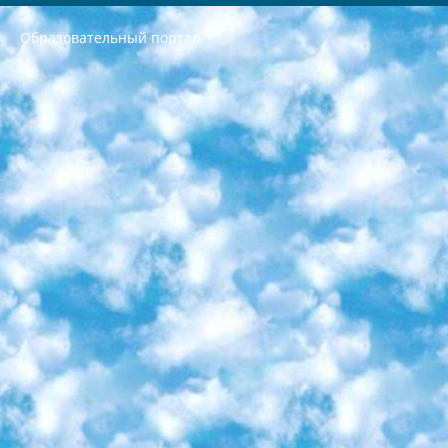
Образовательный портал
РЕСПУБЛИКА УЗБЕКИСТАН МИНИСТРЕРСТВО ДОШКОЛЬНОГО И ШКОЛЬНОГО ОБРАЗОВАНИЯ КОМАНДА в общеобразовательных учреждениях в 2023-2024 учебном году организация и проведение итоговой государственной аттестации обучающихся о Министра дошкольного и школьного образования Республики Узбекистан от 4 марта 2008 года (постановлением Минюста от 20 марта 2008 года № 1778 государственной регистрации) «Итоговое состояние учащихся общего среднего образования на основании положения об утверждении положения об аттестации общего среднего образования выпускной экзамен студентов в образовательных учреждениях в 2023-2024 учебном году В целях организации и прохождения аттестации приказываю: 1. Следующее: перечень предметов, по которым будет проводиться итоговая государственная аттестация и экзамен формы перевода согласно приложению 1; сертификаты международного образца, оценивающие уровень владения иностранными языками перечень согласно приложению 2; 2. Педагогический при специализированных образовательных учреждениях. научно-практический центр квалификации и международной оценки (Д.Давидова) 2024 г. До 25 марта: задания по предметам, по которым будет проводиться итоговая аттестация разработка и утверждение технических условий; итоговая аттестация на основании разработанного предметного задания разработка вопросов по предметам (устно и письменно), экзамен передача; общеобразовательные средние школы и специальные учебные заведения учащиеся выпускных классов школ и интернатов в агентской системе подготовка базы данных экзаменационных материалов и критериев оценки; перевод базы экзаменационных материалов на все языки обучения подать в Республиканский образовательный центр для изготовления; варианты экзаменов на основе разработанных контрольных материалов пусть будут поставлены задачи формирования. 3. Республиканский образовательный центр (Ш.Худайкулов) до 5 апреля 2024 года. до: база данных предоставленных экзаменационных материалов на все языки обучения перевод и экспертиза; для слепых, слабовидящих, глухих, слабослышащих и умственно отсталых детей учащиеся выпускных классов специализированных школ и школ-интернатов база данных экзаменационных материалов на всех преподаваемых языках подготовка критериев оценки; специализированные школы для умственно отсталых детей и технологии для учащихся выпускных классов школ-интернатов разработка соответствующих рекомендаций и критериев проведения ЕГЭ по естествознанию давать задания. 4. Педагогический при специализированных образовательных учреждениях. Научно-практический центр навыков и международной оценки (Д.Давидова), Республика образовательный центр (Худайкулов Ш.) итоговый государственный аттестационный экзамен ориентирован на творческое и логическое мышление при подготовке базы материалов учитывать введение заданий. 5. Следует отметить, что: сертификат государственного образца о знании общеобразовательного предмета и как минимум национальный уровень B1 по предметам на иностранных языках, указанным в Приложении 2. или международно признанный сертификат эквивалентного уровня студенты, изучающие определенный предмет, освобождаются от экзамена; по соответствующим предметам запланирована итоговая государственная аттестация за день до дня, путем жеребьевки Рабочей группой (в письменной форме по предметам, проводимым в форме) из числа сформированных вариантов выбрано 2 варианта; 2 выбранных варианта экзамена анонсированы на официальном сайте министерства и все выпускники по всей стране на основе этих вариантов проводит итоговую государственную аттестацию. 6. Государственное образование учащихся средних общеобразовательных учреждений. знания в соответствии с квалификационными требованиями, которые необходимо приобрести на основании стандартов итоговый (выпускной) контроль для 9 и 11 классов в целях тестирования Экзамены (далее – экзамены) состоят из предметов, перечисленных в приложении 1. будет сделано. 7. Экзамены пройдут с 26 мая по 15 июня 2024 г. (кроме науки физического воспитания). 8. Физическая для учащихся 9 классов общесредних образовательных учреждений. Экзамены по предмету «Образование, квалификация медицина» 1-6 мая 2024 года. сотрудники перевести под присмотр (с отклонениями в физическом или умственном развитии) специализированная школа для детей, школы-интернаты и со сколиозом школы-интернаты санаторного типа для больных детей исключены). 9. Он был слепым, слабовидящим и имел нарушения опорно-двигательного аппарата. экзамены в специализированных школах и интернатах для детей должны проводиться исходя из требований, предъявляемых к общеобразовательным учреждениям (физкультура кроме науки). 10. Специализированная школа для глухих и слабослышащих детей. и экзамены в интернатах и быть реализован в виде письменного теста по математике. 11. Специальность для умственно отсталых детей. Для 9 класса Родной язык и литературное письмо Государственный язык (язык обучения – узбекский). для неклассов) написано Математическое письмо Письменная/устная история Узбекистана Физическое воспитание практично Итоговый контроль Для 11 класса Написание родного языка и литературы (эссе) Математическое письмо Узбекский язык (обучение на узбекском языке) не посещающее общее среднее образование для учреждений)/Образовательное учреждение выбор письменный и устный Иностранный язык письменный/устный Письменная/устная история Узбекистана *По выбору студента:  Химия  Физика  Основы государственного права  География 10 бесплатных образовательных ресурсов - Мы составили подборку онлайн-проектов с интерактивными упражнениями, видеолекциями и статьями. Они помогут вам обрести новые и освежить старые знания бесплатно. 1. «ИНТУИТ» Старейшая образовательная площадка Рунета. Здесь вы найдёте сотни текстовых и видеокурсов на десятки различных тем — от программирования до психологии. Многие курсы подготовлены российскими университетами и крупными международными компаниями вроде Intel и Microsoft. Самостоятельное обучение бесплатное, но желающие могут оплатить услуги персональных наставников. 2. «Смартия» знакомит с актуальными профессиями и подсказывает, как им обучаться. Выбрав заинтересовавшую вас специальность — SMM-специалист, фотограф, веб-дизайнер или другую, — увидите список необходимых для неё умений. Чтобы вы могли освоить их самостоятельно, для каждого умения площадка отображает подборку ссылок на учебные материалы. Хотя «Смартия» ориентируется на русскоязычную аудиторию, часть контента всё же доступна только на английском. 3. «Лекторий Физтеха» Проект Московского физико-технического института (Физтеха). С его помощью вы можете смотреть онлайн серии лекций, записанные на видео в этом вузе. В числе доступных предметов — физика, биология, химия, информационные технологии и другие. К некоторым лекциям администрация ресурса прилагает готовые конспекты, которые можно скачивать в PDF-формате. 4. ITMOcourses Онлайн-площадка Санкт-Петербургского национального исследовательского университета информационных технологий, механики и оптики (ИТМО). Ресурс предоставляет свободный доступ к курсам, разработанным в этом вузе. Каталог материалов разбит на четыре категории: «Оптические системы и технологии», «Приборостроение и робототехника», «Информационные технологии» и «Биотехнологии». Курсы состоят из видеолекций, интерактивных демонстраций и заданий. 5. «КиберЛенинка» Электронная научная библиотека открытого доступа. Каталог площадки регулярно обрастает текстами статей из различных научных изданий. Сгруппированные по журналам и рубрикам публикации можно читать онлайн или скачивать целиком в PDF-формате. Проект нацелен на популяризацию науки за счёт открытого доступа к качественной информации. 6. «ПостНаука» На этом ресурсе публикуют подборки видеолекций, составленные экспертами из разных отраслей и объединённые общими темами. Среди них, к примеру, есть серии «Биоинформатика и геномика», «Культура средневековой Скандинавии» и Cinema Studies о теории кино. Каждая подборка лекций — логически связанная история, рассказанная экспертом от первого лица. Кроме того, на сайте появляются научно-образовательные статьи и тесты на разные темы. 7. «Newочём» Команда проекта «Newочём» отбирает самые интересные тексты из англоязычных СМИ и переводит те из них, за которые голосуют участники сообщества «ВКонтакте». По большей части это научно-популярные статьи. Редакторы придумывают лишь заголовки, в остальном содержание переводов соответствует оригиналам. Полные тексты можно читать прямо в социальной сети. 8. InternetUrok Онлайн-база материалов по основным дисциплинам школьной программы. Информация на сайте структурирована по классам, предметам и темам (урокам). Каждый урок состоит из видеолекций и конспектов. Есть также интерактивные тренажёры и тесты для закрепления пройденного материала. Даже если вы давно окончили школу, возможность повторить программу старших классов всегда может пригодиться. 9. Edutainme Ещё один ресурс об образовании. В отличие от Newtonew, как мне кажется, Edutainme больше ориентируется на представителей индустрии: педагогов, предпринимателей, разработчиков образовательных проектов. Но и любой, кто просто стремится к саморазвитию, найдёт на сайте много полезного и интересного для себя. Например, информацию о новых курсах и образовательных сервисах. 10. Newtonew Онлайн-медиа об образовании и обучении в широком смысле. Авторы Newtonew пишут об инструментах, заведениях, тактиках и стратегиях, которые помогают учить других и получать новые знания самостоятельно. На этой площадке вы найдёте новости, обзоры, аналитические мат