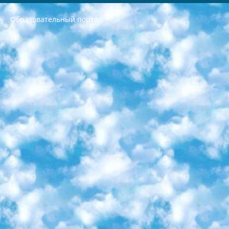
Образовательный портал
РЕСПУБЛИКА УЗБЕКИСТАН МИНИСТРЕРСТВО ДОШКОЛЬНОГО И ШКОЛЬНОГО ОБРАЗОВАНИЯ КОМАНДА в общеобразовательных учреждениях в 2023-2024 учебном году организация и проведение итоговой государственной аттестации обучающихся о Министра дошкольного и школьного образования Республики Узбекистан от 4 марта 2008 года (постановлением Минюста от 20 марта 2008 года № 1778 государственной регистрации) «Итоговое состояние учащихся общего среднего образования на основании положения об утверждении положения об аттестации общего среднего образования выпускной экзамен студентов в образовательных учреждениях в 2023-2024 учебном году В целях организации и прохождения аттестации приказываю: 1. Следующее: перечень предметов, по которым будет проводиться итоговая государственная аттестация и экзамен формы перевода согласно приложению 1; сертификаты международного образца, оценивающие уровень владения иностранными языками перечень согласно приложению 2; 2. Педагогический при специализированных образовательных учреждениях. научно-практический центр квалификации и международной оценки (Д.Давидова) 2024 г. До 25 марта: задания по предметам, по которым будет проводиться итоговая аттестация разработка и утверждение технических условий; итоговая аттестация на основании разработанного предметного задания разработка вопросов по предметам (устно и письменно), экзамен передача; общеобразовательные средние школы и специальные учебные заведения учащиеся выпускных классов школ и интернатов в агентской системе подготовка базы данных экзаменационных материалов и критериев оценки; перевод базы экзаменационных материалов на все языки обучения подать в Республиканский образовательный центр для изготовления; варианты экзаменов на основе разработанных контрольных материалов пусть будут поставлены задачи формирования. 3. Республиканский образовательный центр (Ш.Худайкулов) до 5 апреля 2024 года. до: база данных предоставленных экзаменационных материалов на все языки обучения перевод и экспертиза; для слепых, слабовидящих, глухих, слабослышащих и умственно отсталых детей учащиеся выпускных классов специализированных школ и школ-интернатов база данных экзаменационных материалов на всех преподаваемых языках подготовка критериев оценки; специализированные школы для умственно отсталых детей и технологии для учащихся выпускных классов школ-интернатов разработка соответствующих рекомендаций и критериев проведения ЕГЭ по естествознанию давать задания. 4. Педагогический при специализированных образовательных учреждениях. Научно-практический центр навыков и международной оценки (Д.Давидова), Республика образовательный центр (Худайкулов Ш.) итоговый государственный аттестационный экзамен ориентирован на творческое и логическое мышление при подготовке базы материалов учитывать введение заданий. 5. Следует отметить, что: сертификат государственного образца о знании общеобразовательного предмета и как минимум национальный уровень B1 по предметам на иностранных языках, указанным в Приложении 2. или международно признанный сертификат эквивалентного уровня студенты, изучающие определенный предмет, освобождаются от экзамена; по соответствующим предметам запланирована итоговая государственная аттестация за день до дня, путем жеребьевки Рабочей группой (в письменной форме по предметам, проводимым в форме) из числа сформированных вариантов выбрано 2 варианта; 2 выбранных варианта экзамена анонсированы на официальном сайте министерства и все выпускники по всей стране на основе этих вариантов проводит итоговую государственную аттестацию. 6. Государственное образование учащихся средних общеобразовательных учреждений. знания в соответствии с квалификационными требованиями, которые необходимо приобрести на основании стандартов итоговый (выпускной) контроль для 9 и 11 классов в целях тестирования Экзамены (далее – экзамены) состоят из предметов, перечисленных в приложении 1. будет сделано. 7. Экзамены пройдут с 26 мая по 15 июня 2024 г. (кроме науки физического воспитания). 8. Физическая для учащихся 9 классов общесредних образовательных учреждений. Экзамены по предмету «Образование, квалификация медицина» 1-6 мая 2024 года. сотрудники перевести под присмотр (с отклонениями в физическом или умственном развитии) специализированная школа для детей, школы-интернаты и со сколиозом школы-интернаты санаторного типа для больных детей исключены). 9. Он был слепым, слабовидящим и имел нарушения опорно-двигательного аппарата. экзамены в специализированных школах и интернатах для детей должны проводиться исходя из требований, предъявляемых к общеобразовательным учреждениям (физкультура кроме науки). 10. Специализированная школа для глухих и слабослышащих детей. и экзамены в интернатах и быть реализован в виде письменного теста по математике. 11. Специальность для умственно отсталых детей. Для 9 класса Родной язык и литературное письмо Государственный язык (язык обучения – узбекский). для неклассов) написано Математическое письмо Письменная/устная история Узбекистана Физическое воспитание практично Итоговый контроль Для 11 класса Написание родного языка и литературы (эссе) Математическое письмо Узбекский язык (обучение на узбекском языке) не посещающее общее среднее образование для учреждений)/Образовательное учреждение выбор письменный и устный Иностранный язык письменный/устный Письменная/устная история Узбекистана *По выбору студента:  Химия  Физика  Основы государственного права  География 10 бесплатных образовательных ресурсов - Мы составили подборку онлайн-проектов с интерактивными упражнениями, видеолекциями и статьями. Они помогут вам обрести новые и освежить старые знания бесплатно. 1. «ИНТУИТ» Старейшая образовательная площадка Рунета. Здесь вы найдёте сотни текстовых и видеокурсов на десятки различных тем — от программирования до психологии. Многие курсы подготовлены российскими университетами и крупными международными компаниями вроде Intel и Microsoft. Самостоятельное обучение бесплатное, но желающие могут оплатить услуги персональных наставников. 2. «Смартия» знакомит с актуальными профессиями и подсказывает, как им обучаться. Выбрав заинтересовавшую вас специальность — SMM-специалист, фотограф, веб-дизайнер или другую, — увидите список необходимых для неё умений. Чтобы вы могли освоить их самостоятельно, для каждого умения площадка отображает подборку ссылок на учебные материалы. Хотя «Смартия» ориентируется на русскоязычную аудиторию, часть контента всё же доступна только на английском. 3. «Лекторий Физтеха» Проект Московского физико-технического института (Физтеха). С его помощью вы можете смотреть онлайн серии лекций, записанные на видео в этом вузе. В числе доступных предметов — физика, биология, химия, информационные технологии и другие. К некоторым лекциям администрация ресурса прилагает готовые конспекты, которые можно скачивать в PDF-формате. 4. ITMOcourses Онлайн-площадка Санкт-Петербургского национального исследовательского университета информационных технологий, механики и оптики (ИТМО). Ресурс предоставляет свободный доступ к курсам, разработанным в этом вузе. Каталог материалов разбит на четыре категории: «Оптические системы и технологии», «Приборостроение и робототехника», «Информационные технологии» и «Биотехнологии». Курсы состоят из видеолекций, интерактивных демонстраций и заданий. 5. «КиберЛенинка» Электронная научная библиотека открытого доступа. Каталог площадки регулярно обрастает текстами статей из различных научных изданий. Сгруппированные по журналам и рубрикам публикации можно читать онлайн или скачивать целиком в PDF-формате. Проект нацелен на популяризацию науки за счёт открытого доступа к качественной информации. 6. «ПостНаука» На этом ресурсе публикуют подборки видеолекций, составленные экспертами из разных отраслей и объединённые общими темами. Среди них, к примеру, есть серии «Биоинформатика и геномика», «Культура средневековой Скандинавии» и Cinema Studies о теории кино. Каждая подборка лекций — логически связанная история, рассказанная экспертом от первого лица. Кроме того, на сайте появляются научно-образовательные статьи и тесты на разные темы. 7. «Newочём» Команда проекта «Newочём» отбирает самые интересные тексты из англоязычных СМИ и переводит те из них, за которые голосуют участники сообщества «ВКонтакте». По большей части это научно-популярные статьи. Редакторы придумывают лишь заголовки, в остальном содержание переводов соответствует оригиналам. Полные тексты можно читать прямо в социальной сети. 8. InternetUrok Онлайн-база материалов по основным дисциплинам школьной программы. Информация на сайте структурирована по классам, предметам и темам (урокам). Каждый урок состоит из видеолекций и конспектов. Есть также интерактивные тренажёры и тесты для закрепления пройденного материала. Даже если вы давно окончили школу, возможность повторить программу старших классов всегда может пригодиться. 9. Edutainme Ещё один ресурс об образовании. В отличие от Newtonew, как мне кажется, Edutainme больше ориентируется на представителей индустрии: педагогов, предпринимателей, разработчиков образовательных проектов. Но и любой, кто просто стремится к саморазвитию, найдёт на сайте много полезного и интересного для себя. Например, информацию о новых курсах и образовательных сервисах. 10. Newtonew Онлайн-медиа об образовании и обучении в широком смысле. Авторы Newtonew пишут об инструментах, заведениях, тактиках и стратегиях, которые помогают учить других и получать новые знания самостоятельно. На этой площадке вы найдёте новости, обзоры, аналитические мат