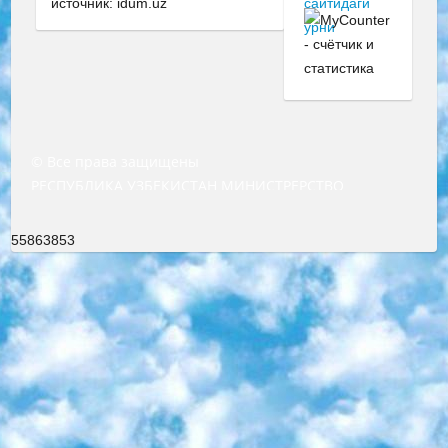
источник: idum.uz
© Все права защищены
РЕСПУБЛИКА УЗБЕКИСТАН МИНИСТРЕРСТВО ДОШКОЛЬНОГО И ШКОЛЬНОГО ОБРАЗОВАНИЯ КОМАНДА в общеобразовательных учреждениях в 2023-2024 учебном году организация и проведение итоговой государственной аттестации обучающихся о Министра дошкольного и школьного образования Республики Узбекистан от 4 марта 2008 года (постановлением Минюста от 20 марта 2008 года № 1778 государственной регистрации) «Итоговое состояние учащихся общего среднего образования на основании положения об утверждении положения об аттестации общего среднего образования выпускной экзамен студентов в образовательных учреждениях в 2023-2024 учебном году В целях организации и прохождения аттестации приказываю: 1. Следующее: перечень предметов, по которым будет проводиться итоговая государственная аттестация и экзамен формы перевода согласно приложению 1; сертификаты международного образца, оценивающие уровень владения иностранными языками перечень согласно приложению 2; 2. Педагогический при специализированных образовательных учреждениях. научно-практический центр квалификации и международной оценки (Д.Давидова) 2024 г. До 25 марта: задания по предметам, по которым будет проводиться итоговая аттестация разработка и утверждение технических условий; итоговая аттестация на основании разработанного предметного задания разработка вопросов по предметам (устно и письменно), экзамен передача; общеобразовательные средние школы и специальные учебные заведения учащиеся выпускных классов школ и интернатов в агентской системе подготовка базы данных экзаменационных материалов и критериев оценки; перевод базы экзаменационных материалов на все языки обучения подать в Республиканский образовательный центр для изготовления; варианты экзаменов на основе разработанных контрольных материалов пусть будут поставлены задачи формирования. 3. Республиканский образовательный центр (Ш.Худайкулов) до 5 апреля 2024 года. до: база данных предоставленных экзаменационных материалов на все языки обучения перевод и экспертиза; для слепых, слабовидящих, глухих, слабослышащих и умственно отсталых детей учащиеся выпускных классов специализированных школ и школ-интернатов база данных экзаменационных материалов на всех преподаваемых языках подготовка критериев оценки; специализированные школы для умственно отсталых детей и технологии для учащихся выпускных классов школ-интернатов разработка соответствующих рекомендаций и критериев проведения ЕГЭ по естествознанию давать задания. 4. Педагогический при специализированных образовательных учреждениях. Научно-практический центр навыков и международной оценки (Д.Давидова), Республика образовательный центр (Худайкулов Ш.) итоговый государственный аттестационный экзамен ориентирован на творческое и логическое мышление при подготовке базы материалов учитывать введение заданий. 5. Следует отметить, что: сертификат государственного образца о знании общеобразовательного предмета и как минимум национальный уровень B1 по предметам на иностранных языках, указанным в Приложении 2. или международно признанный сертификат эквивалентного уровня студенты, изучающие определенный предмет, освобождаются от экзамена; по соответствующим предметам запланирована итоговая государственная аттестация за день до дня, путем жеребьевки Рабочей группой (в письменной форме по предметам, проводимым в форме) из числа сформированных вариантов выбрано 2 варианта; 2 выбранных варианта экзамена анонсированы на официальном сайте министерства и все выпускники по всей стране на основе этих вариантов проводит итоговую государственную аттестацию. 6. Государственное образование учащихся средних общеобразовательных учреждений. знания в соответствии с квалификационными требованиями, которые необходимо приобрести на основании стандартов итоговый (выпускной) контроль для 9 и 11 классов в целях тестирования Экзамены (далее – экзамены) состоят из предметов, перечисленных в приложении 1. будет сделано. 7. Экзамены пройдут с 26 мая по 15 июня 2024 г. (кроме науки физического воспитания). 8. Физическая для учащихся 9 классов общесредних образовательных учреждений. Экзамены по предмету «Образование, квалификация медицина» 1-6 мая 2024 года. сотрудники перевести под присмотр (с отклонениями в физическом или умственном развитии) специализированная школа для детей, школы-интернаты и со сколиозом школы-интернаты санаторного типа для больных детей исключены). 9. Он был слепым, слабовидящим и имел нарушения опорно-двигательного аппарата. экзамены в специализированных школах и интернатах для детей должны проводиться исходя из требований, предъявляемых к общеобразовательным учреждениям (физкультура кроме науки). 10. Специализированная школа для глухих и слабослышащих детей. и экзамены в интернатах и быть реализован в виде письменного теста по математике. 11. Специальность для умственно отсталых детей. Для 9 класса Родной язык и литературное письмо Государственный язык (язык обучения – узбекский). для неклассов) написано Математическое письмо Письменная/устная история Узбекистана Физическое воспитание практично Итоговый контроль Для 11 класса Написание родного языка и литературы (эссе) Математическое письмо Узбекский язык (обучение на узбекском языке) не посещающее общее среднее образование для учреждений)/Образовательное учреждение выбор письменный и устный Иностранный язык письменный/устный Письменная/устная история Узбекистана *По выбору студента:  Химия  Физика  Основы государственного права  География 10 бесплатных образовательных ресурсов - Мы составили подборку онлайн-проектов с интерактивными упражнениями, видеолекциями и статьями. Они помогут вам обрести новые и освежить старые знания бесплатно. 1. «ИНТУИТ» Старейшая образовательная площадка Рунета. Здесь вы найдёте сотни текстовых и видеокурсов на десятки различных тем — от программирования до психологии. Многие курсы подготовлены российскими университетами и крупными международными компаниями вроде Intel и Microsoft. Самостоятельное обучение бесплатное, но желающие могут оплатить услуги персональных наставников. 2. «Смартия» знакомит с актуальными профессиями и подсказывает, как им обучаться. Выбрав заинтересовавшую вас специальность — SMM-специалист, фотограф, веб-дизайнер или другую, — увидите список необходимых для неё умений. Чтобы вы могли освоить их самостоятельно, для каждого умения площадка отображает подборку ссылок на учебные материалы. Хотя «Смартия» ориентируется на русскоязычную аудиторию, часть контента всё же доступна только на английском. 3. «Лекторий Физтеха» Проект Московского физико-технического института (Физтеха). С его помощью вы можете смотреть онлайн серии лекций, записанные на видео в этом вузе. В числе доступных предметов — физика, биология, химия, информационные технологии и другие. К некоторым лекциям администрация ресурса прилагает готовые конспекты, которые можно скачивать в PDF-формате. 4. ITMOcourses Онлайн-площадка Санкт-Петербургского национального исследовательского университета информационных технологий, механики и оптики (ИТМО). Ресурс предоставляет свободный доступ к курсам, разработанным в этом вузе. Каталог материалов разбит на четыре категории: «Оптические системы и технологии», «Приборостроение и робототехника», «Информационные технологии» и «Биотехнологии». Курсы состоят из видеолекций, интерактивных демонстраций и заданий. 5. «КиберЛенинка» Электронная научная библиотека открытого доступа. Каталог площадки регулярно обрастает текстами статей из различных научных изданий. Сгруппированные по журналам и рубрикам публикации можно читать онлайн или скачивать целиком в PDF-формате. Проект нацелен на популяризацию науки за счёт открытого доступа к качественной информации. 6. «ПостНаука» На этом ресурсе публикуют подборки видеолекций, составленные экспертами из разных отраслей и объединённые общими темами. Среди них, к примеру, есть серии «Биоинформатика и геномика», «Культура средневековой Скандинавии» и Cinema Studies о теории кино. Каждая подборка лекций — логически связанная история, рассказанная экспертом от первого лица. Кроме того, на сайте появляются научно-образовательные статьи и тесты на разные темы. 7. «Newочём» Команда проекта «Newочём» отбирает самые интересные тексты из англоязычных СМИ и переводит те из них, за которые голосуют участники сообщества «ВКонтакте». По большей части это научно-популярные статьи. Редакторы придумывают лишь заголовки, в остальном содержание переводов соответствует оригиналам. Полные тексты можно читать прямо в социальной сети. 8. InternetUrok Онлайн-база материалов по основным дисциплинам школьной программы. Информация на сайте структурирована по классам, предметам и темам (урокам). Каждый урок состоит из видеолекций и конспектов. Есть также интерактивные тренажёры и тесты для закрепления пройденного материала. Даже если вы давно окончили школу, возможность повторить программу старших классов всегда может пригодиться. 9. Edutainme Ещё один ресурс об образовании. В отличие от Newtonew, как мне кажется, Edutainme больше ориентируется на представителей индустрии: педагогов, предпринимателей, разработчиков образовательных проектов. Но и любой, кто просто стремится к саморазвитию, найдёт на сайте много полезного и интересного для себя. Например, информацию о новых курсах и образовательных сервисах. 10. Newtonew Онлайн-медиа об образовании и обучении в широком смысле. Авторы Newtonew пишут об инструментах, заведениях, тактиках и стратегиях, которые помогают учить других и получать новые знания самостоятельно. На этой площадке вы найдёте новости, обзоры, аналитические мате
55863853