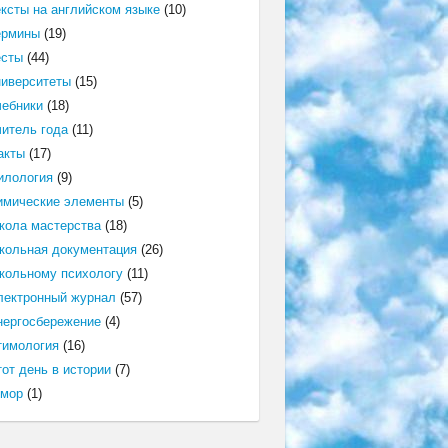
ексты на английском языке
(10)
ермины
(19)
есты
(44)
ниверситеты
(15)
чебники
(18)
читель года
(11)
акты
(17)
илология
(9)
имические элементы
(5)
кола мастерства
(18)
кольная документация
(26)
кольному психологу
(11)
лектронный журнал
(57)
нергосбережение
(4)
тимология
(16)
от день в истории
(7)
мор
(1)