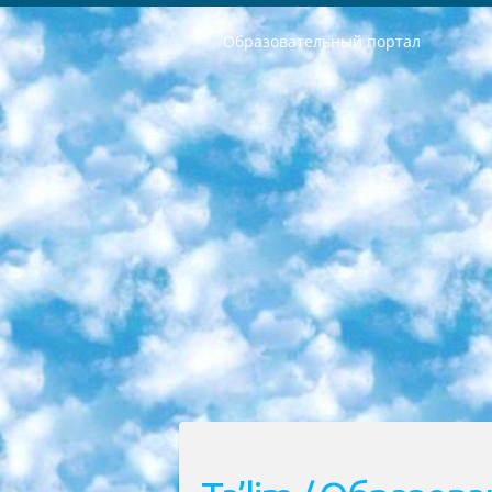
Образовательный портал
РЕСПУБЛИКА УЗБЕКИСТАН МИНИСТРЕРСТВО ДОШКОЛЬНОГО И ШКОЛЬНОГО ОБРАЗОВАНИЯ КОМАНДА в общеобразовательных учреждениях в 2023-2024 учебном году организация и проведение итоговой государственной аттестации обучающихся о Министра дошкольного и школьного образования Республики Узбекистан от 4 марта 2008 года (постановлением Минюста от 20 марта 2008 года № 1778 государственной регистрации) «Итоговое состояние учащихся общего среднего образования на основании положения об утверждении положения об аттестации общего среднего образования выпускной экзамен студентов в образовательных учреждениях в 2023-2024 учебном году В целях организации и прохождения аттестации приказываю: 1. Следующее: перечень предметов, по которым будет проводиться итоговая государственная аттестация и экзамен формы перевода согласно приложению 1; сертификаты международного образца, оценивающие уровень владения иностранными языками перечень согласно приложению 2; 2. Педагогический при специализированных образовательных учреждениях. научно-практический центр квалификации и международной оценки (Д.Давидова) 2024 г. До 25 марта: задания по предметам, по которым будет проводиться итоговая аттестация разработка и утверждение технических условий; итоговая аттестация на основании разработанного предметного задания разработка вопросов по предметам (устно и письменно), экзамен передача; общеобразовательные средние школы и специальные учебные заведения учащиеся выпускных классов школ и интернатов в агентской системе подготовка базы данных экзаменационных материалов и критериев оценки; перевод базы экзаменационных материалов на все языки обучения подать в Республиканский образовательный центр для изготовления; варианты экзаменов на основе разработанных контрольных материалов пусть будут поставлены задачи формирования. 3. Республиканский образовательный центр (Ш.Худайкулов) до 5 апреля 2024 года. до: база данных предоставленных экзаменационных материалов на все языки обучения перевод и экспертиза; для слепых, слабовидящих, глухих, слабослышащих и умственно отсталых детей учащиеся выпускных классов специализированных школ и школ-интернатов база данных экзаменационных материалов на всех преподаваемых языках подготовка критериев оценки; специализированные школы для умственно отсталых детей и технологии для учащихся выпускных классов школ-интернатов разработка соответствующих рекомендаций и критериев проведения ЕГЭ по естествознанию давать задания. 4. Педагогический при специализированных образовательных учреждениях. Научно-практический центр навыков и международной оценки (Д.Давидова), Республи