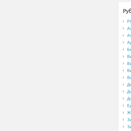
Ру
P
А
А
А
Б
В
В
В
В
Д
Д
Д
Е
Ж
З
З