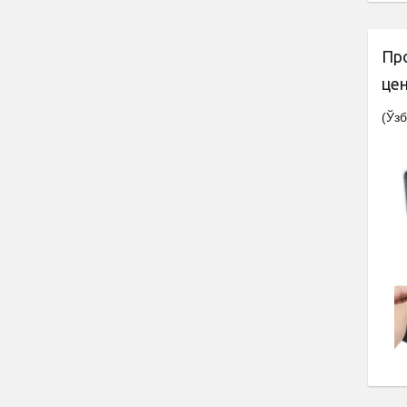
Пр
це
(Ўзб