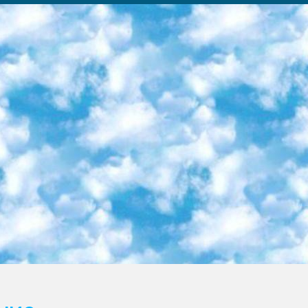
ка образовательный центр (Худайкулов Ш.) итоговый государственный аттестационный экзамен ориентирован на творческое и логическое мышление при подготовке базы материалов учитывать введение заданий. 5. Следует отметить, что: сертификат государственного образца о знании общеобразовательного предмета и как минимум национальный уровень B1 по предметам на иностранных языках, указанным в Приложении 2. или международно признанный сертификат эквивалентного уровня студенты, изучающие определенный предмет, освобождаются от экзамена; по соответствующим предметам запланирована итоговая государственная аттестация за день до дня, путем жеребьевки Рабочей группой (в письменной форме по предметам, проводимым в форме) из числа сформированных вариантов выбрано 2 варианта; 2 выбранных варианта экзамена анонсированы на официальном сайте министерства и все выпускники по всей стране на основе этих вариантов проводит итоговую государственную аттестацию. 6. Государственное образование учащихся средних общеобразовательных учреждений. знания в соответствии с квалификационными требованиями, которые необходимо приобрести на основании стандартов итоговый (выпускной) контроль для 9 и 11 классов в целях тестирования Экзамены (далее – экзамены) состоят из предметов, перечисленных в приложении 1. будет сделано. 7. Экзамены пройдут с 26 мая по 15 июня 2024 г. (кроме науки физического воспитания). 8. Физическая для учащихся 9 классов общесредних образовательных учреждений. Экзамены по предмету «Образование, квалификация медицина» 1-6 мая 2024 года. сотрудники перевести под присмотр (с отклонениями в физическом или умственном развитии) специализированная школа для детей, школы-интернаты и со сколиозом школы-интернаты санаторного типа для больных детей исключены). 9. Он был слепым, слабовидящим и имел нарушения опорно-двигательного аппарата. экзамены в специализированных школах и интернатах для детей должны проводиться исходя из требований, предъявляемых к общеобразовательным учреждениям (физкультура кроме науки). 10. Специализированная школа для глухих и слабослышащих детей. и экзамены в интернатах и быть реализован в виде письменного теста по математике. 11. Специальность для умственно отсталых детей. Для 9 класса Родной язык и литературное письмо Государственный язык (язык обучения – узбекский). для неклассов) написано Математическое письмо Письменная/устная история Узбекистана Физическое воспитание практично Итоговый контроль Для 11 класса Написание родного языка и литературы (эссе) Математическое письмо Узбекский язык (обучение на узбекском языке) не посещающее общее среднее образование для учреждений)/Образовательное учреждение выбор письменный и устный Иностранный язык письменный/устный Письменная/устная история Узбекистана *По выбору студента:  Химия  Физика  Основы государственного права  География 10 бесплатных образовательных ресурсов - Мы составили подборку онлайн-проектов с интерактивными упражнениями, видеолекциями и статьями. Они помогут вам обрести новые и освежить старые знания бесплатно. 1. «ИНТУИТ» Старейшая образовательная площадка Рунета. Здесь вы найдёте сотни текстовых и видеокурсов на десятки различных тем — от программирования до психологии. Многие курсы подготовлены российскими университетами и крупными международными компаниями вроде Intel и Microsoft. Самостоятельное обучение бесплатное, но желающие могут оплатить услуги персональных наставников. 2. «Смартия» знакомит с актуальными профессиями и подсказывает, как им обучаться. Выбрав заинтересовавшую вас специальность — SMM-специалист, фотограф, веб-дизайнер или другую, — увидите список необходимых для неё умений. Чтобы вы могли освоить их самостоятельно, для каждого умения площадка отображает подборку ссылок на учебные материалы. Хотя «Смартия» ориентируется на русскоязычную аудиторию, часть контента всё же доступна только на английском. 3. «Лекторий Физтеха» Проект Московского физико-технического института (Физтеха). С его помощью вы можете смотреть онлайн серии лекций, записанные на видео в этом вузе. В числе доступных предметов — физика, биология, химия, информационные технологии и другие. К некоторым лекциям администрация ресурса прилагает готовые конспекты, которые можно скачивать в PDF-формате. 4. ITMOcourses Онлайн-площадка Санкт-Петербургского национального исследовательского университета информационных технологий, механики и оптики (ИТМО). Ресурс предоставляет свободный доступ к курсам, разработанным в этом вузе. Каталог материалов разбит на четыре категории: «Оптические системы и технологии», «Приборостроение и робототехника», «Информационные технологии» и «Биотехнологии». Курсы состоят из видеолекций, интерактивных демонстраций и заданий. 5. «КиберЛенинка» Электронная научная библиот