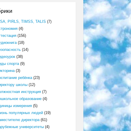
брики
ISA, PIRLS, TIMSS, TALIS
(7)
строномия
(4)
ттестация
(156)
удиокнига
(18)
езопасность
(14)
идеоурок
(38)
иды спорта
(9)
икторина
(3)
оспитание ребёнка
(23)
иректору школы
(12)
олжностная инструкция
(7)
ошкольное образование
(4)
диницы измерения
(5)
изнь популярных людей
(19)
аместителю директора
(61)
арубежные университеты
(4)