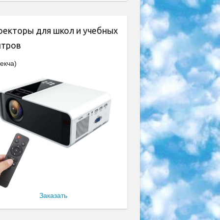
оекторы для школ и учебных
нтров
екча)
Заказать