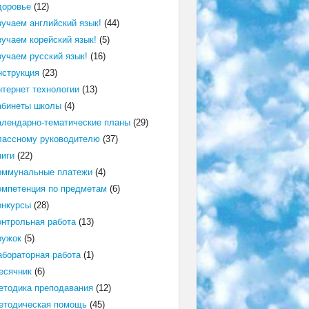
доровье
(12)
зучаем английский язык!
(44)
зучаем корейский язык!
(5)
зучаем русский язык!
(16)
нструкция
(23)
нтернет технологии
(13)
абинеты школы
(4)
алендарно-тематические планы
(29)
лассному руководителю
(37)
ниги
(22)
оммунальные платежи
(4)
омпетенция по предметам
(6)
онкурсы
(28)
онтрольная работа
(13)
ружок
(5)
абораторная работа
(1)
есячник
(6)
етодика преподавания
(12)
етодическая помощь
(45)