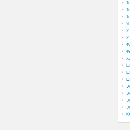
Т
Т
Т
У
У
У
Ф
Ф
Х
Ш
Ш
Ш
Э
Э
Э
Эт
Ю