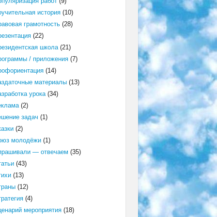
опуляризация работ
(9)
оучительная история
(10)
равовая грамотность
(28)
резентация
(22)
резидентская школа
(21)
рограммы / приложения
(7)
рофориентация
(14)
аздаточные материалы
(13)
азработка урока
(34)
еклама
(2)
ешение задач
(1)
казки
(2)
оюз молодёжи
(1)
прашивали — отвечаем
(35)
татьи
(43)
тихи
(13)
траны
(12)
тратегия
(4)
ценарий мероприятия
(18)