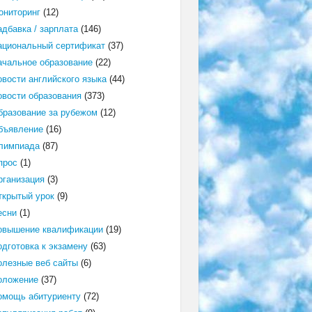
ониторинг
(12)
адбавка / зарплата
(146)
ациональный сертификат
(37)
ачальное образование
(22)
овости английского языка
(44)
овости образования
(373)
бразование за рубежом
(12)
бъявление
(16)
лимпиада
(87)
прос
(1)
рганизация
(3)
ткрытый урок
(9)
есни
(1)
овышение квалификации
(19)
одготовка к экзамену
(63)
олезные веб сайты
(6)
оложение
(37)
омощь абитуриенту
(72)