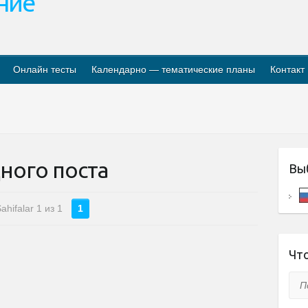
ание
Онлайн тесты
Календарно — тематические планы
Контакт
ного поста
Вы
ahifalar 1 из 1
1
Что
Пои