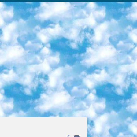
ека открытого доступа. Каталог площадки регулярно обрастает текстами статей из различных научных изданий. Сгруппированные по журналам и рубрикам публикации можно читать онлайн или скачивать целиком в PDF-формате. Проект нацелен на популяризацию науки за счёт открытого доступа к качественной информации. 6. «ПостНаука» На этом ресурсе публикуют подборки видеолекций, составленные экспертами из разных отраслей и объединённые общими темами. Среди них, к примеру, есть серии «Биоинформатика и геномика», «Культура средневековой Скандинавии» и Cinema Studies о теории кино. Каждая подборка лекций — логически связанная история, рассказанная экспертом от первого лица. Кроме того, на сайте появляются научно-образовательные статьи и тесты на разные темы. 7. «Newочём» Команда проекта «Newочём» отбирает самые интересные тексты из англоязычных СМИ и переводит те из них, за которые голосуют участники сообщества «ВКонтакте». По большей части это научно-популярные статьи. Редакторы придумывают лишь заголовки, в остальном содержание переводов соответствует оригиналам. Полные тексты можно читать прямо в социальной сети. 8. InternetUrok Онлайн-база материалов по основным дисциплинам школьной программы. Информация на сайте структурирована по классам, предметам и темам (урокам). Каждый урок состоит из видеолекций и конспектов. Есть также интерактивные тренажёры и тесты для закрепления пройденного материала. Даже если вы давно окончили школу, возможность повторить программу старших классов всегда может пригодиться. 9. Edutainme Ещё один ресурс об образовании. В отличие от Newtonew, как мне кажется, Edutainme больше ориентируется на представителей индустрии: педагогов, предпринимателей, разработчиков образовательных проектов. Но и любой, кто просто стремится к саморазвитию, найдёт на сайте много полезного и интересного для себя. Например, информацию о новых курсах и образовательных сервисах. 10. Newtonew Онлайн-медиа об образовании и обучении в широком смысле. Авторы Newtonew пишут об инструментах, заведениях, тактиках и стратегиях, которые помогают учить других и получать новые знания самостоятельно. На этой площадке вы найдёте новости, обзоры, аналитические мат