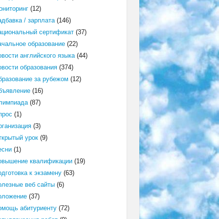
ониторинг
(12)
адбавка / зарплата
(146)
ациональный сертификат
(37)
ачальное образование
(22)
овости английского языка
(44)
овости образования
(374)
бразование за рубежом
(12)
бъявление
(16)
лимпиада
(87)
прос
(1)
рганизация
(3)
ткрытый урок
(9)
есни
(1)
овышение квалификации
(19)
одготовка к экзамену
(63)
олезные веб сайты
(6)
оложение
(37)
омощь абитуриенту
(72)