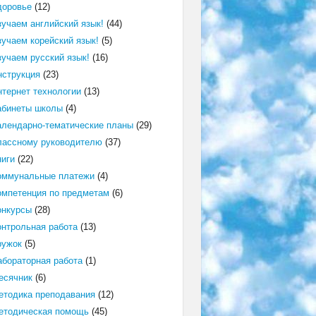
доровье
(12)
зучаем английский язык!
(44)
зучаем корейский язык!
(5)
зучаем русский язык!
(16)
нструкция
(23)
нтернет технологии
(13)
абинеты школы
(4)
алендарно-тематические планы
(29)
лассному руководителю
(37)
ниги
(22)
оммунальные платежи
(4)
омпетенция по предметам
(6)
онкурсы
(28)
онтрольная работа
(13)
ружок
(5)
абораторная работа
(1)
есячник
(6)
етодика преподавания
(12)
етодическая помощь
(45)