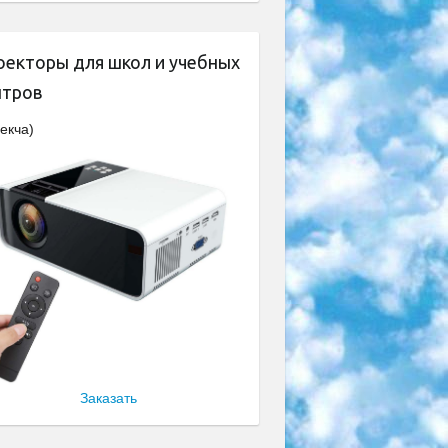
оекторы для школ и учебных
нтров
екча)
Заказать