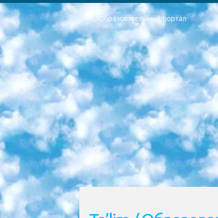
Образовательный портал
РЕСПУБЛИКА УЗБЕКИСТАН МИНИСТРЕРСТВО ДОШКОЛЬНОГО И ШКОЛЬНОГО ОБРАЗОВАНИЯ КОМАНДА в общеобразовательных учреждениях в 2023-2024 учебном году организация и проведение итоговой государственной аттестации обучающихся о Министра дошкольного и школьного образования Республики Узбекистан от 4 марта 2008 года (постановлением Минюста от 20 марта 2008 года № 1778 государственной регистрации) «Итоговое состояние учащихся общего среднего образования на основании положения об утверждении положения об аттестации общего среднего образования выпускной экзамен студентов в образовательных учреждениях в 2023-2024 учебном году В целях организации и прохождения аттестации приказываю: 1. Следующее: перечень предметов, по которым будет проводиться итоговая государственная аттестация и экзамен формы перевода согласно приложению 1; сертификаты международного образца, оценивающие уровень владения иностранными языками перечень согласно приложению 2; 2. Педагогический при специализированных образовательных учреждениях. научно-практический центр квалификации и международной оценки (Д.Давидова) 2024 г. До 25 марта: задания по предметам, по которым будет проводиться итоговая аттестация разработка и утверждение технических условий; итоговая аттестация на основании разработанного предметного задания разработка вопросов по предметам (устно и письменно), экзамен передача; общеобразовательные средние школы и специальные учебные заведения учащиеся выпускных классов школ и интернатов в агентской системе подготовка базы данных экзаменационных материалов и критериев оценки; перевод базы экзаменационных материалов на все языки обучения подать в Республиканский образовательный центр для изготовления; варианты экзаменов на основе разработанных контрольных материалов пусть будут поставлены задачи формирования. 3. Республиканский образовательный центр (Ш.Худайкулов) до 5 апреля 2024 года. до: база данных предоставленных экзаменационных материалов на все языки обучения перевод и экспертиза; для слепых, слабовидящих, глухих, слабослышащих и умственно отсталых детей учащиеся выпускных классов специализированных школ и школ-интернатов база данных экзаменационных материалов на всех преподаваемых языках подготовка критериев оценки; специализированные школы для умственно отсталых детей и технологии для учащихся выпускных классов школ-интернатов разработка соответствующих рекомендаций и критериев проведения ЕГЭ по естествознанию давать задания. 4. Педагогический при специализированных образовательных учреждениях. Научно-практический центр навыков и международной оценки (Д.Давидова), Республи