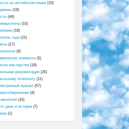
ексты на английском языке
(10)
ермины
(19)
есты
(44)
ниверситеты
(15)
чебники
(18)
читель года
(11)
акты
(17)
илология
(9)
имические элементы
(5)
кола мастерства
(18)
кольная документация
(26)
кольному психологу
(11)
лектронный журнал
(57)
нергосбережение
(4)
тимология
(16)
от день в истории
(7)
мор
(1)