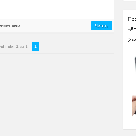
Пр
комментария
Читать
це
(Ўзб
ahifalar 1 из 1
1