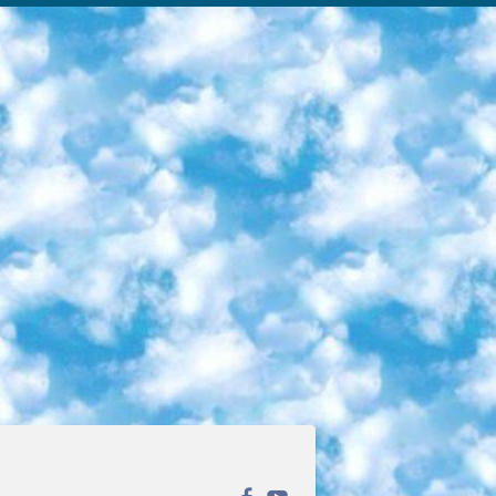
ека открытого доступа. Каталог площадки регулярно обрастает текстами статей из различных научных изданий. Сгруппированные по журналам и рубрикам публикации можно читать онлайн или скачивать целиком в PDF-формате. Проект нацелен на популяризацию науки за счёт открытого доступа к качественной информации. 6. «ПостНаука» На этом ресурсе публикуют подборки видеолекций, составленные экспертами из разных отраслей и объединённые общими темами. Среди них, к примеру, есть серии «Биоинформатика и геномика», «Культура средневековой Скандинавии» и Cinema Studies о теории кино. Каждая подборка лекций — логически связанная история, рассказанная экспертом от первого лица. Кроме того, на сайте появляются научно-образовательные статьи и тесты на разные темы. 7. «Newочём» Команда проекта «Newочём» отбирает самые интересные тексты из англоязычных СМИ и переводит те из них, за которые голосуют участники сообщества «ВКонтакте». По большей части это научно-популярные статьи. Редакторы придумывают лишь заголовки, в остальном содержание переводов соответствует оригиналам. Полные тексты можно читать прямо в социальной сети. 8. InternetUrok Онлайн-база материалов по основным дисциплинам школьной программы. Информация на сайте структурирована по классам, предметам и темам (урокам). Каждый урок состоит из видеолекций и конспектов. Есть также интерактивные тренажёры и тесты для закрепления пройденного материала. Даже если вы давно окончили школу, возможность повторить программу старших классов всегда может пригодиться. 9. Edutainme Ещё один ресурс об образовании. В отличие от Newtonew, как мне кажется, Edutainme больше ориентируется на представителей индустрии: педагогов, предпринимателей, разработчиков образовательных проектов. Но и любой, кто просто стремится к саморазвитию, найдёт на сайте много полезного и интересного для себя. Например, информацию о новых курсах и образовательных сервисах. 10. Newtonew Онлайн-медиа об образовании и обучении в широком смысле. Авторы Newtonew пишут об инструментах, заведениях, тактиках и стратегиях, которые помогают учить других и получать новые знания самостоятельно. На этой площадке вы найдёте новости, обзоры, аналитические мат