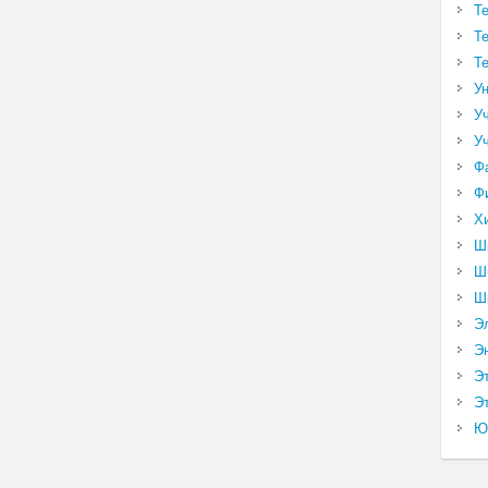
Т
Т
Т
У
У
У
Ф
Ф
Х
Ш
Ш
Ш
Э
Э
Э
Эт
Ю