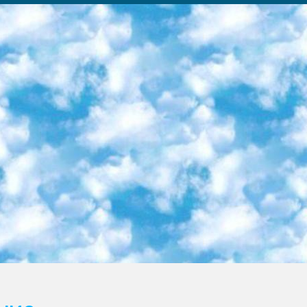
ка образовательный центр (Худайкулов Ш.) итоговый государственный аттестационный экзамен ориентирован на творческое и логическое мышление при подготовке базы материалов учитывать введение заданий. 5. Следует отметить, что: сертификат государственного образца о знании общеобразовательного предмета и как минимум национальный уровень B1 по предметам на иностранных языках, указанным в Приложении 2. или международно признанный сертификат эквивалентного уровня студенты, изучающие определенный предмет, освобождаются от экзамена; по соответствующим предметам запланирована итоговая государственная аттестация за день до дня, путем жеребьевки Рабочей группой (в письменной форме по предметам, проводимым в форме) из числа сформированных вариантов выбрано 2 варианта; 2 выбранных варианта экзамена анонсированы на официальном сайте министерства и все выпускники по всей стране на основе этих вариантов проводит итоговую государственную аттестацию. 6. Государственное образование учащихся средних общеобразовательных учреждений. знания в соответствии с квалификационными требованиями, которые необходимо приобрести на основании стандартов итоговый (выпускной) контроль для 9 и 11 классов в целях тестирования Экзамены (далее – экзамены) состоят из предметов, перечисленных в приложении 1. будет сделано. 7. Экзамены пройдут с 26 мая по 15 июня 2024 г. (кроме науки физического воспитания). 8. Физическая для учащихся 9 классов общесредних образовательных учреждений. Экзамены по предмету «Образование, квалификация медицина» 1-6 мая 2024 года. сотрудники перевести под присмотр (с отклонениями в физическом или умственном развитии) специализированная школа для детей, школы-интернаты и со сколиозом школы-интернаты санаторного типа для больных детей исключены). 9. Он был слепым, слабовидящим и имел нарушения опорно-двигательного аппарата. экзамены в специализированных школах и интернатах для детей должны проводиться исходя из требований, предъявляемых к общеобразовательным учреждениям (физкультура кроме науки). 10. Специализированная школа для глухих и слабослышащих детей. и экзамены в интернатах и быть реализован в виде письменного теста по математике. 11. Специальность для умственно отсталых детей. Для 9 класса Родной язык и литературное письмо Государственный язык (язык обучения – узбекский). для неклассов) написано Математическое письмо Письменная/устная история Узбекистана Физическое воспитание практично Итоговый контроль Для 11 класса Написание родного языка и литературы (эссе) Математическое письмо Узбекский язык (обучение на узбекском языке) не посещающее общее среднее образование для учреждений)/Образовательное учреждение выбор письменный и устный Иностранный язык письменный/устный Письменная/устная история Узбекистана *По выбору студента:  Химия  Физика  Основы государственного права  География 10 бесплатных образовательных ресурсов - Мы составили подборку онлайн-проектов с интерактивными упражнениями, видеолекциями и статьями. Они помогут вам обрести новые и освежить старые знания бесплатно. 1. «ИНТУИТ» Старейшая образовательная площадка Рунета. Здесь вы найдёте сотни текстовых и видеокурсов на десятки различных тем — от программирования до психологии. Многие курсы подготовлены российскими университетами и крупными международными компаниями вроде Intel и Microsoft. Самостоятельное обучение бесплатное, но желающие могут оплатить услуги персональных наставников. 2. «Смартия» знакомит с актуальными профессиями и подсказывает, как им обучаться. Выбрав заинтересовавшую вас специальность — SMM-специалист, фотограф, веб-дизайнер или другую, — увидите список необходимых для неё умений. Чтобы вы могли освоить их самостоятельно, для каждого умения площадка отображает подборку ссылок на учебные материалы. Хотя «Смартия» ориентируется на русскоязычную аудиторию, часть контента всё же доступна только на английском. 3. «Лекторий Физтеха» Проект Московского физико-технического института (Физтеха). С его помощью вы можете смотреть онлайн серии лекций, записанные на видео в этом вузе. В числе доступных предметов — физика, биология, химия, информационные технологии и другие. К некоторым лекциям администрация ресурса прилагает готовые конспекты, которые можно скачивать в PDF-формате. 4. ITMOcourses Онлайн-площадка Санкт-Петербургского национального исследовательского университета информационных технологий, механики и оптики (ИТМО). Ресурс предоставляет свободный доступ к курсам, разработанным в этом вузе. Каталог материалов разбит на четыре категории: «Оптические системы и технологии», «Приборостроение и робототехника», «Информационные технологии» и «Биотехнологии». Курсы состоят из видеолекций, интерактивных демонстраций и заданий. 5. «КиберЛенинка» Электронная научная библиот