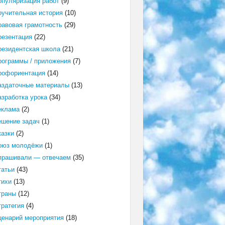
опуляризация работ
(9)
оучительная история
(10)
равовая грамотность
(29)
резентация
(22)
резидентская школа
(21)
рограммы / приложения
(7)
рофориентация
(14)
аздаточные материалы
(13)
азработка урока
(34)
еклама
(2)
ешение задач
(1)
казки
(2)
оюз молодёжи
(1)
прашивали — отвечаем
(35)
татьи
(43)
тихи
(13)
траны
(12)
тратегия
(4)
ценарий мероприятия
(18)