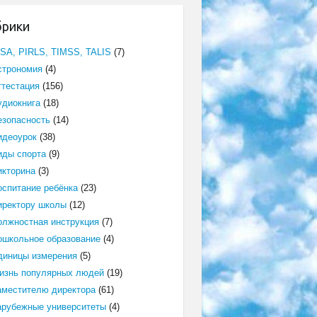
брики
ISA, PIRLS, TIMSS, TALIS
(7)
строномия
(4)
ттестация
(156)
удиокнига
(18)
езопасность
(14)
идеоурок
(38)
иды спорта
(9)
икторина
(3)
оспитание ребёнка
(23)
иректору школы
(12)
олжностная инструкция
(7)
ошкольное образование
(4)
диницы измерения
(5)
изнь популярных людей
(19)
аместителю директора
(61)
арубежные университеты
(4)