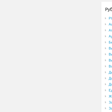
Ру
P
А
А
А
Б
В
В
В
В
Д
Д
Д
Е
Ж
З
З