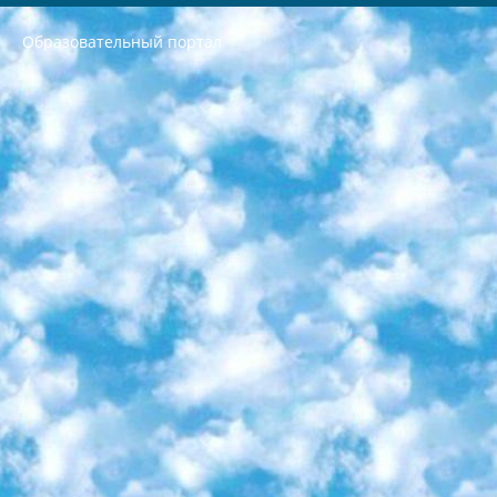
Образовательный портал
РЕСПУБЛИКА УЗБЕКИСТАН МИНИСТРЕРСТВО ДОШКОЛЬНОГО И ШКОЛЬНОГО ОБРАЗОВАНИЯ КОМАНДА в общеобразовательных учреждениях в 2023-2024 учебном году организация и проведение итоговой государственной аттестации обучающихся о Министра дошкольного и школьного образования Республики Узбекистан от 4 марта 2008 года (постановлением Минюста от 20 марта 2008 года № 1778 государственной регистрации) «Итоговое состояние учащихся общего среднего образования на основании положения об утверждении положения об аттестации общего среднего образования выпускной экзамен студентов в образовательных учреждениях в 2023-2024 учебном году В целях организации и прохождения аттестации приказываю: 1. Следующее: перечень предметов, по которым будет проводиться итоговая государственная аттестация и экзамен формы перевода согласно приложению 1; сертификаты международного образца, оценивающие уровень владения иностранными языками перечень согласно приложению 2; 2. Педагогический при специализированных образовательных учреждениях. научно-практический центр квалификации и международной оценки (Д.Давидова) 2024 г. До 25 марта: задания по предметам, по которым будет проводиться итоговая аттестация разработка и утверждение технических условий; итоговая аттестация на основании разработанного предметного задания разработка вопросов по предметам (устно и письменно), экзамен передача; общеобразовательные средние школы и специальные учебные заведения учащиеся выпускных классов школ и интернатов в агентской системе подготовка базы данных экзаменационных материалов и критериев оценки; перевод базы экзаменационных материалов на все языки обучения подать в Республиканский образовательный центр для изготовления; варианты экзаменов на основе разработанных контрольных материалов пусть будут поставлены задачи формирования. 3. Республиканский образовательный центр (Ш.Худайкулов) до 5 апреля 2024 года. до: база данных предоставленных экзаменационных материалов на все языки обучения перевод и экспертиза; для слепых, слабовидящих, глухих, слабослышащих и умственно отсталых детей учащиеся выпускных классов специализированных школ и школ-интернатов база данных экзаменационных материалов на всех преподаваемых языках подготовка критериев оценки; специализированные школы для умственно отсталых детей и технологии для учащихся выпускных классов школ-интернатов разработка соответствующих рекомендаций и критериев проведения ЕГЭ по естествознанию давать задания. 4. Педагогический при специализированных образовательных учреждениях. Научно-практический центр навыков и международной оценки (Д.Давидова), Республика образовательный центр (Худайкулов Ш.) итоговый государственный аттестационный экзамен ориентирован на творческое и логическое мышление при подготовке базы материалов учитывать введение заданий. 5. Следует отметить, что: сертификат государственного образца о знании общеобразовательного предмета и как минимум национальный уровень B1 по предметам на иностранных языках, указанным в Приложении 2. или международно признанный сертификат эквивалентного уровня студенты, изучающие определенный предмет, освобождаются от экзамена; по соответствующим предметам запланирована итоговая государственная аттестация за день до дня, путем жеребьевки Рабочей группой (в письменной форме по предметам, проводимым в форме) из числа сформированных вариантов выбрано 2 варианта; 2 выбранных варианта экзамена анонсированы на официальном сайте министерства и все выпускники по всей стране на основе этих вариантов проводит итоговую государственную аттестацию. 6. Государственное образование учащихся средних общеобразовательных учреждений. знания в соответствии с квалификационными требованиями, которые необходимо приобрести на основании стандартов итоговый (выпускной) контроль для 9 и 11 классов в целях тестирования Экзамены (далее – экзамены) состоят из предметов, перечисленных в приложении 1. будет сделано. 7. Экзамены пройдут с 26 мая по 15 июня 2024 г. (кроме науки физического воспитания). 8. Физическая для учащихся 9 классов общесредних образовательных учреждений. Экзамены по предмету «Образование, квалификация медицина» 1-6 мая 2024 года. сотрудники перевести под присмотр (с отклонениями в физическом или умственном развитии) специализированная школа для детей, школы-интернаты и со сколиозом школы-интернаты санаторного типа для больных детей исключены). 9. Он был слепым, слабовидящим и имел нарушения опорно-двигательного аппарата. экзамены в специализированных школах и интернатах для детей должны проводиться исходя из требований, предъявляемых к общеобразовательным учреждениям (физкультура кроме науки). 10. Специализированная школа для глухих и слабослышащих детей. и экзамены в интернатах и быть реализован в виде письменного теста по математике. 11. Специальность для умственно отсталых детей. Для 9 класса Родной язык и литературное письмо Государственный язык (язык обучения – узбекский). для неклассов) написано Математическое письмо Письменная/устная история Узбекистана Физическое воспитание практично Итоговый контроль Для 11 класса Написание родного языка и литературы (эссе) Математическое письмо Узбекский язык (обучение на узбекском языке) не посещающее общее среднее образование для учреждений)/Образовательное учреждение выбор письменный и устный Иностранный язык письменный/устный Письменная/устная история Узбекистана *По выбору студента:  Химия  Физика  Основы государственного права  География 10 бесплатных образовательных ресурсов - Мы составили подборку онлайн-проектов с интерактивными упражнениями, видеолекциями и статьями. Они помогут вам обрести новые и освежить старые знания бесплатно. 1. «ИНТУИТ» Старейшая образовательная площадка Рунета. Здесь вы найдёте сотни текстовых и видеокурсов на десятки различных тем — от программирования до психологии. Многие курсы подготовлены российскими университетами и крупными международными компаниями вроде Intel и Microsoft. Самостоятельное обучение бесплатное, но желающие могут оплатить услуги персональных наставников. 2. «Смартия» знакомит с актуальными профессиями и подсказывает, как им обучаться. Выбрав заинтересовавшую вас специальность — SMM-специалист, фотограф, веб-дизайнер или другую, — увидите список необходимых для неё умений. Чтобы вы могли освоить их самостоятельно, для каждого умения площадка отображает подборку ссылок на учебные материалы. Хотя «Смартия» ориентируется на русскоязычную аудиторию, часть контента всё же доступна только на английском. 3. «Лекторий Физтеха» Проект Московского физико-технического института (Физтеха). С его помощью вы можете смотреть онлайн серии лекций, записанные на видео в этом вузе. В числе доступных предметов — физика, биология, химия, информационные технологии и другие. К некоторым лекциям администрация ресурса прилагает готовые конспекты, которые можно скачивать в PDF-формате. 4. ITMOcourses Онлайн-площадка Санкт-Петербургского национального исследовательского университета информационных технологий, механики и оптики (ИТМО). Ресурс предоставляет свободный доступ к курсам, разработанным в этом вузе. Каталог материалов разбит на четыре категории: «Оптические системы и технологии», «Приборостроение и робототехника», «Информационные технологии» и «Биотехнологии». Курсы состоят из видеолекций, интерактивных демонстраций и заданий. 5. «КиберЛенинка» Электронная научная библиотека открытого доступа. Каталог площадки регулярно обрастает текстами статей из различных научных изданий. Сгруппированные по журналам и рубрикам публикации можно читать онлайн или скачивать целиком в PDF-формате. Проект нацелен на популяризацию науки за счёт открытого доступа к качественной информации. 6. «ПостНаука» На этом ресурсе публикуют подборки видеолекций, составленные экспертами из разных отраслей и объединённые общими темами. Среди них, к примеру, есть серии «Биоинформатика и геномика», «Культура средневековой Скандинавии» и Cinema Studies о теории кино. Каждая подборка лекций — логически связанная история, рассказанная экспертом от первого лица. Кроме того, на сайте появляются научно-образовательные статьи и тесты на разные темы. 7. «Newочём» Команда проекта «Newочём» отбирает самые интересные тексты из англоязычных СМИ и переводит те из них, за которые голосуют участники сообщества «ВКонтакте». По большей части это научно-популярные статьи. Редакторы придумывают лишь заголовки, в остальном содержание переводов соответствует оригиналам. Полные тексты можно читать прямо в социальной сети. 8. InternetUrok Онлайн-база материалов по основным дисциплинам школьной программы. Информация на сайте структурирована по классам, предметам и темам (урокам). Каждый урок состоит из видеолекций и конспектов. Есть также интерактивные тренажёры и тесты для закрепления пройденного материала. Даже если вы давно окончили школу, возможность повторить программу старших классов всегда может пригодиться. 9. Edutainme Ещё один ресурс об образовании. В отличие от Newtonew, как мне кажется, Edutainme больше ориентируется на представителей индустрии: педагогов, предпринимателей, разработчиков образовательных проектов. Но и любой, кто просто стремится к саморазвитию, найдёт на сайте много полезного и интересного для себя. Например, информацию о новых курсах и образовательных сервисах. 10. Newtonew Онлайн-медиа об образовании и обучении в широком смысле. Авторы Newtonew пишут об инструментах, заведениях, тактиках и стратегиях, которые помогают учить других и получать новые знания самостоятельно. На этой площадке вы найдёте новости, обзоры, аналитические мат