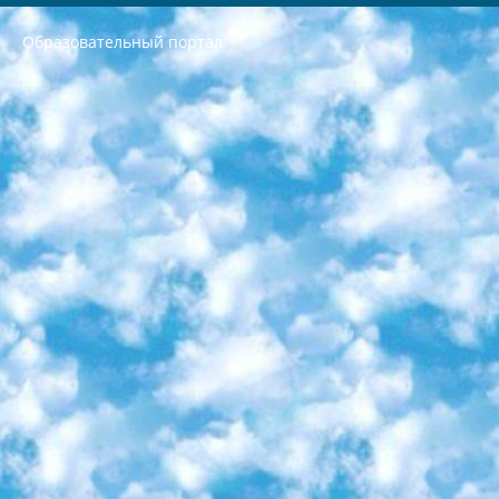
Образовательный портал
РЕСПУБЛИКА УЗБЕКИСТАН МИНИСТРЕРСТВО ДОШКОЛЬНОГО И ШКОЛЬНОГО ОБРАЗОВАНИЯ КОМАНДА в общеобразовательных учреждениях в 2023-2024 учебном году организация и проведение итоговой государственной аттестации обучающихся о Министра дошкольного и школьного образования Республики Узбекистан от 4 марта 2008 года (постановлением Минюста от 20 марта 2008 года № 1778 государственной регистрации) «Итоговое состояние учащихся общего среднего образования на основании положения об утверждении положения об аттестации общего среднего образования выпускной экзамен студентов в образовательных учреждениях в 2023-2024 учебном году В целях организации и прохождения аттестации приказываю: 1. Следующее: перечень предметов, по которым будет проводиться итоговая государственная аттестация и экзамен формы перевода согласно приложению 1; сертификаты международного образца, оценивающие уровень владения иностранными языками перечень согласно приложению 2; 2. Педагогический при специализированных образовательных учреждениях. научно-практический центр квалификации и международной оценки (Д.Давидова) 2024 г. До 25 марта: задания по предметам, по которым будет проводиться итоговая аттестация разработка и утверждение технических условий; итоговая аттестация на основании разработанного предметного задания разработка вопросов по предметам (устно и письменно), экзамен передача; общеобразовательные средние школы и специальные учебные заведения учащиеся выпускных классов школ и интернатов в агентской системе подготовка базы данных экзаменационных материалов и критериев оценки; перевод базы экзаменационных материалов на все языки обучения подать в Республиканский образовательный центр для изготовления; варианты экзаменов на основе разработанных контрольных материалов пусть будут поставлены задачи формирования. 3. Республиканский образовательный центр (Ш.Худайкулов) до 5 апреля 2024 года. до: база данных предоставленных экзаменационных материалов на все языки обучения перевод и экспертиза; для слепых, слабовидящих, глухих, слабослышащих и умственно отсталых детей учащиеся выпускных классов специализированных школ и школ-интернатов база данных экзаменационных материалов на всех преподаваемых языках подготовка критериев оценки; специализированные школы для умственно отсталых детей и технологии для учащихся выпускных классов школ-интернатов разработка соответствующих рекомендаций и критериев проведения ЕГЭ по естествознанию давать задания. 4. Педагогический при специализированных образовательных учреждениях. Научно-практический центр навыков и международной оценки (Д.Давидова), Республика образовательный центр (Худайкулов Ш.) итоговый государственный аттестационный экзамен ориентирован на творческое и логическое мышление при подготовке базы материалов учитывать введение заданий. 5. Следует отметить, что: сертификат государственного образца о знании общеобразовательного предмета и как минимум национальный уровень B1 по предметам на иностранных языках, указанным в Приложении 2. или международно признанный сертификат эквивалентного уровня студенты, изучающие определенный предмет, освобождаются от экзамена; по соответствующим предметам запланирована итоговая государственная аттестация за день до дня, путем жеребьевки Рабочей группой (в письменной форме по предметам, проводимым в форме) из числа сформированных вариантов выбрано 2 варианта; 2 выбранных варианта экзамена анонсированы на официальном сайте министерства и все выпускники по всей стране на основе этих вариантов проводит итоговую государственную аттестацию. 6. Государственное образование учащихся средних общеобразовательных учреждений. знания в соответствии с квалификационными требованиями, которые необходимо приобрести на основании стандартов итоговый (выпускной) контроль для 9 и 11 классов в целях тестирования Экзамены (далее – экзамены) состоят из предметов, перечисленных в приложении 1. будет сделано. 7. Экзамены пройдут с 26 мая по 15 июня 2024 г. (кроме науки физического воспитания). 8. Физическая для учащихся 9 классов общесредних образовательных учреждений. Экзамены по предмету «Образование, квалификация медицина» 1-6 мая 2024 года. сотрудники перевести под присмотр (с отклонениями в физическом или умственном развитии) специализированная школа для детей, школы-интернаты и со сколиозом школы-интернаты санаторного типа для больных детей исключены). 9. Он был слепым, слабовидящим и имел нарушения опорно-двигательного аппарата. экзамены в специализированных школах и интернатах для детей должны проводиться исходя из требований, предъявляемых к общеобразовательным учреждениям (физкультура кроме науки). 10. Специализированная школа для глухих и слабослышащих детей. и экзамены в интернатах и быть реализован в виде письменного теста по математике. 11. Специальность для умственно отсталых детей. Для 9 класса Родной язык и литературное письмо Государственный язык (язык обучения – узбекский). для неклассов) написано Математическое письмо Письменная/устная история Узбекистана Физическое воспитание практично Итоговый контроль Для 11 класса Написание родного языка и литературы (эссе) Математическое письмо Узбекский язык (обучение на узбекском языке) не посещающее общее среднее образование для учреждений)/Образовательное учреждение выбор письменный и устный Иностранный язык письменный/устный Письменная/устная история Узбекистана *По выбору студента:  Химия  Физика  Основы государственного права  География 10 бесплатных образовательных ресурсов - Мы составили подборку онлайн-проектов с интерактивными упражнениями, видеолекциями и статьями. Они помогут вам обрести новые и освежить старые знания бесплатно. 1. «ИНТУИТ» Старейшая образовательная площадка Рунета. Здесь вы найдёте сотни текстовых и видеокурсов на десятки различных тем — от программирования до психологии. Многие курсы подготовлены российскими университетами и крупными международными компаниями вроде Intel и Microsoft. Самостоятельное обучение бесплатное, но желающие могут оплатить услуги персональных наставников. 2. «Смартия» знакомит с актуальными профессиями и подсказывает, как им обучаться. Выбрав заинтересовавшую вас специальность — SMM-специалист, фотограф, веб-дизайнер или другую, — увидите список необходимых для неё умений. Чтобы вы могли освоить их самостоятельно, для каждого умения площадка отображает подборку ссылок на учебные материалы. Хотя «Смартия» ориентируется на русскоязычную аудиторию, часть контента всё же доступна только на английском. 3. «Лекторий Физтеха» Проект Московского физико-технического института (Физтеха). С его помощью вы можете смотреть онлайн серии лекций, записанные на видео в этом вузе. В числе доступных предметов — физика, биология, химия, информационные технологии и другие. К некоторым лекциям администрация ресурса прилагает готовые конспекты, которые можно скачивать в PDF-формате. 4. ITMOcourses Онлайн-площадка Санкт-Петербургского национального исследовательского университета информационных технологий, механики и оптики (ИТМО). Ресурс предоставляет свободный доступ к курсам, разработанным в этом вузе. Каталог материалов разбит на четыре категории: «Оптические системы и технологии», «Приборостроение и робототехника», «Информационные технологии» и «Биотехнологии». Курсы состоят из видеолекций, интерактивных демонстраций и заданий. 5. «КиберЛенинка» Электронная научная библиотека открытого доступа. Каталог площадки регулярно обрастает текстами статей из различных научных изданий. Сгруппированные по журналам и рубрикам публикации можно читать онлайн или скачивать целиком в PDF-формате. Проект нацелен на популяризацию науки за счёт открытого доступа к качественной информации. 6. «ПостНаука» На этом ресурсе публикуют подборки видеолекций, составленные экспертами из разных отраслей и объединённые общими темами. Среди них, к примеру, есть серии «Биоинформатика и геномика», «Культура средневековой Скандинавии» и Cinema Studies о теории кино. Каждая подборка лекций — логически связанная история, рассказанная экспертом от первого лица. Кроме того, на сайте появляются научно-образовательные статьи и тесты на разные темы. 7. «Newочём» Команда проекта «Newочём» отбирает самые интересные тексты из англоязычных СМИ и переводит те из них, за которые голосуют участники сообщества «ВКонтакте». По большей части это научно-популярные статьи. Редакторы придумывают лишь заголовки, в остальном содержание переводов соответствует оригиналам. Полные тексты можно читать прямо в социальной сети. 8. InternetUrok Онлайн-база материалов по основным дисциплинам школьной программы. Информация на сайте структурирована по классам, предметам и темам (урокам). Каждый урок состоит из видеолекций и конспектов. Есть также интерактивные тренажёры и тесты для закрепления пройденного материала. Даже если вы давно окончили школу, возможность повторить программу старших классов всегда может пригодиться. 9. Edutainme Ещё один ресурс об образовании. В отличие от Newtonew, как мне кажется, Edutainme больше ориентируется на представителей индустрии: педагогов, предпринимателей, разработчиков образовательных проектов. Но и любой, кто просто стремится к саморазвитию, найдёт на сайте много полезного и интересного для себя. Например, информацию о новых курсах и образовательных сервисах. 10. Newtonew Онлайн-медиа об образовании и обучении в широком смысле. Авторы Newtonew пишут об инструментах, заведениях, тактиках и стратегиях, которые помогают учить других и получать новые знания самостоятельно. На этой площадке вы найдёте новости, обзоры, аналитические мат