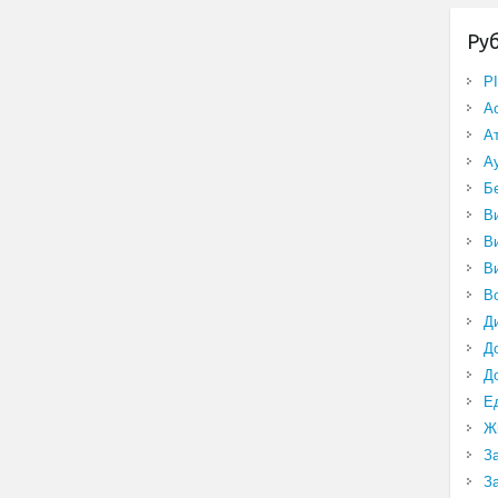
Ру
P
А
А
А
Б
В
В
В
В
Д
Д
Д
Е
Ж
З
З