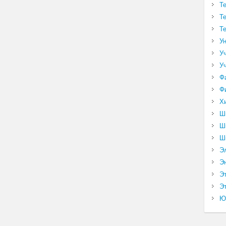
Т
Т
Т
У
У
У
Ф
Ф
Х
Ш
Ш
Ш
Э
Э
Э
Эт
Ю