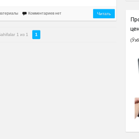
материалы
Комментариев нет
Читать
Пр
це
ahifalar 1 из 1
1
(Ўзб