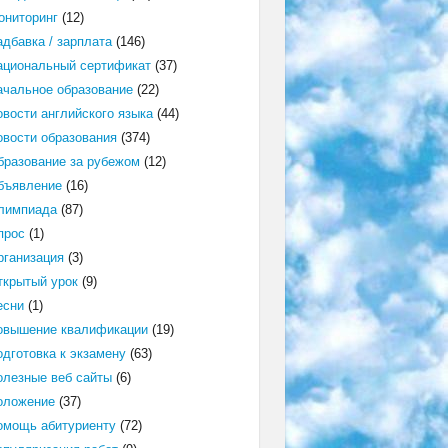
ониторинг
(12)
адбавка / зарплата
(146)
ациональный сертификат
(37)
ачальное образование
(22)
овости английского языка
(44)
овости образования
(374)
бразование за рубежом
(12)
бъявление
(16)
лимпиада
(87)
прос
(1)
рганизация
(3)
ткрытый урок
(9)
есни
(1)
овышение квалификации
(19)
одготовка к экзамену
(63)
олезные веб сайты
(6)
оложение
(37)
омощь абитуриенту
(72)