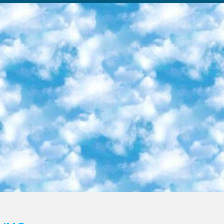
ка образовательный центр (Худайкулов Ш.) итоговый государственный аттестационный экзамен ориентирован на творческое и логическое мышление при подготовке базы материалов учитывать введение заданий. 5. Следует отметить, что: сертификат государственного образца о знании общеобразовательного предмета и как минимум национальный уровень B1 по предметам на иностранных языках, указанным в Приложении 2. или международно признанный сертификат эквивалентного уровня студенты, изучающие определенный предмет, освобождаются от экзамена; по соответствующим предметам запланирована итоговая государственная аттестация за день до дня, путем жеребьевки Рабочей группой (в письменной форме по предметам, проводимым в форме) из числа сформированных вариантов выбрано 2 варианта; 2 выбранных варианта экзамена анонсированы на официальном сайте министерства и все выпускники по всей стране на основе этих вариантов проводит итоговую государственную аттестацию. 6. Государственное образование учащихся средних общеобразовательных учреждений. знания в соответствии с квалификационными требованиями, которые необходимо приобрести на основании стандартов итоговый (выпускной) контроль для 9 и 11 классов в целях тестирования Экзамены (далее – экзамены) состоят из предметов, перечисленных в приложении 1. будет сделано. 7. Экзамены пройдут с 26 мая по 15 июня 2024 г. (кроме науки физического воспитания). 8. Физическая для учащихся 9 классов общесредних образовательных учреждений. Экзамены по предмету «Образование, квалификация медицина» 1-6 мая 2024 года. сотрудники перевести под присмотр (с отклонениями в физическом или умственном развитии) специализированная школа для детей, школы-интернаты и со сколиозом школы-интернаты санаторного типа для больных детей исключены). 9. Он был слепым, слабовидящим и имел нарушения опорно-двигательного аппарата. экзамены в специализированных школах и интернатах для детей должны проводиться исходя из требований, предъявляемых к общеобразовательным учреждениям (физкультура кроме науки). 10. Специализированная школа для глухих и слабослышащих детей. и экзамены в интернатах и быть реализован в виде письменного теста по математике. 11. Специальность для умственно отсталых детей. Для 9 класса Родной язык и литературное письмо Государственный язык (язык обучения – узбекский). для неклассов) написано Математическое письмо Письменная/устная история Узбекистана Физическое воспитание практично Итоговый контроль Для 11 класса Написание родного языка и литературы (эссе) Математическое письмо Узбекский язык (обучение на узбекском языке) не посещающее общее среднее образование для учреждений)/Образовательное учреждение выбор письменный и устный Иностранный язык письменный/устный Письменная/устная история Узбекистана *По выбору студента:  Химия  Физика  Основы государственного права  География 10 бесплатных образовательных ресурсов - Мы составили подборку онлайн-проектов с интерактивными упражнениями, видеолекциями и статьями. Они помогут вам обрести новые и освежить старые знания бесплатно. 1. «ИНТУИТ» Старейшая образовательная площадка Рунета. Здесь вы найдёте сотни текстовых и видеокурсов на десятки различных тем — от программирования до психологии. Многие курсы подготовлены российскими университетами и крупными международными компаниями вроде Intel и Microsoft. Самостоятельное обучение бесплатное, но желающие могут оплатить услуги персональных наставников. 2. «Смартия» знакомит с актуальными профессиями и подсказывает, как им обучаться. Выбрав заинтересовавшую вас специальность — SMM-специалист, фотограф, веб-дизайнер или другую, — увидите список необходимых для неё умений. Чтобы вы могли освоить их самостоятельно, для каждого умения площадка отображает подборку ссылок на учебные материалы. Хотя «Смартия» ориентируется на русскоязычную аудиторию, часть контента всё же доступна только на английском. 3. «Лекторий Физтеха» Проект Московского физико-технического института (Физтеха). С его помощью вы можете смотреть онлайн серии лекций, записанные на видео в этом вузе. В числе доступных предметов — физика, биология, химия, информационные технологии и другие. К некоторым лекциям администрация ресурса прилагает готовые конспекты, которые можно скачивать в PDF-формате. 4. ITMOcourses Онлайн-площадка Санкт-Петербургского национального исследовательского университета информационных технологий, механики и оптики (ИТМО). Ресурс предоставляет свободный доступ к курсам, разработанным в этом вузе. Каталог материалов разбит на четыре категории: «Оптические системы и технологии», «Приборостроение и робототехника», «Информационные технологии» и «Биотехнологии». Курсы состоят из видеолекций, интерактивных демонстраций и заданий. 5. «КиберЛенинка» Электронная научная библиот