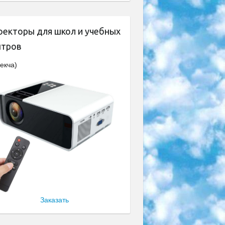
оекторы для школ и учебных
нтров
екча)
Заказать