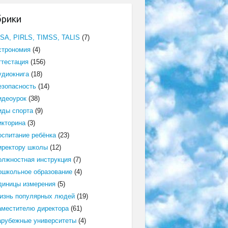
брики
ISA, PIRLS, TIMSS, TALIS
(7)
строномия
(4)
ттестация
(156)
удиокнига
(18)
езопасность
(14)
идеоурок
(38)
иды спорта
(9)
икторина
(3)
оспитание ребёнка
(23)
иректору школы
(12)
олжностная инструкция
(7)
ошкольное образование
(4)
диницы измерения
(5)
изнь популярных людей
(19)
аместителю директора
(61)
арубежные университеты
(4)