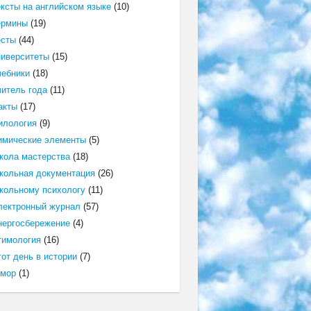
ексты на английском языке
(10)
ермины
(19)
есты
(44)
ниверситеты
(15)
чебники
(18)
читель года
(11)
акты
(17)
илология
(9)
имические элементы
(5)
кола мастерства
(18)
кольная документация
(26)
кольному психологу
(11)
лектронный журнал
(57)
нергосбережение
(4)
тимология
(16)
от день в истории
(7)
мор
(1)