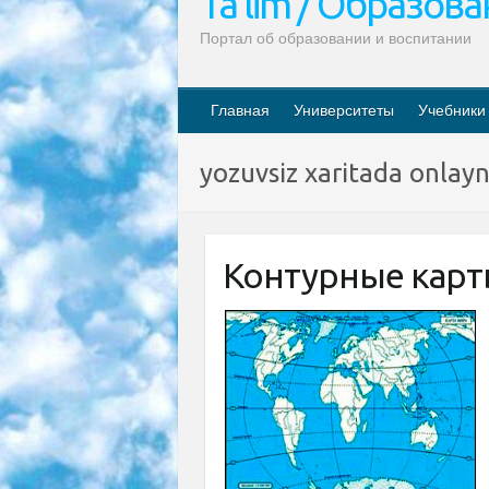
Ta’lim / Образов
Портал об образовании и воспитании
Главная
Университеты
Учебники
yozuvsiz xaritada onlay
Контурные карт