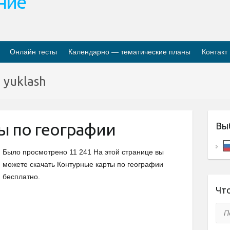
ание
Онлайн тесты
Календарно — тематические планы
Контакт
n yuklash
ы по географии
Вы
Было просмотрено 11 241 На этой странице вы
можете скачать Контурные карты по географии
бесплатно.
Что
Пои