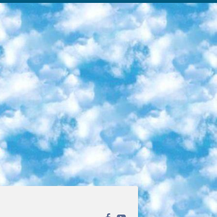
ека открытого доступа. Каталог площадки регулярно обрастает текстами статей из различных научных изданий. Сгруппированные по журналам и рубрикам публикации можно читать онлайн или скачивать целиком в PDF-формате. Проект нацелен на популяризацию науки за счёт открытого доступа к качественной информации. 6. «ПостНаука» На этом ресурсе публикуют подборки видеолекций, составленные экспертами из разных отраслей и объединённые общими темами. Среди них, к примеру, есть серии «Биоинформатика и геномика», «Культура средневековой Скандинавии» и Cinema Studies о теории кино. Каждая подборка лекций — логически связанная история, рассказанная экспертом от первого лица. Кроме того, на сайте появляются научно-образовательные статьи и тесты на разные темы. 7. «Newочём» Команда проекта «Newочём» отбирает самые интересные тексты из англоязычных СМИ и переводит те из них, за которые голосуют участники сообщества «ВКонтакте». По большей части это научно-популярные статьи. Редакторы придумывают лишь заголовки, в остальном содержание переводов соответствует оригиналам. Полные тексты можно читать прямо в социальной сети. 8. InternetUrok Онлайн-база материалов по основным дисциплинам школьной программы. Информация на сайте структурирована по классам, предметам и темам (урокам). Каждый урок состоит из видеолекций и конспектов. Есть также интерактивные тренажёры и тесты для закрепления пройденного материала. Даже если вы давно окончили школу, возможность повторить программу старших классов всегда может пригодиться. 9. Edutainme Ещё один ресурс об образовании. В отличие от Newtonew, как мне кажется, Edutainme больше ориентируется на представителей индустрии: педагогов, предпринимателей, разработчиков образовательных проектов. Но и любой, кто просто стремится к саморазвитию, найдёт на сайте много полезного и интересного для себя. Например, информацию о новых курсах и образовательных сервисах. 10. Newtonew Онлайн-медиа об образовании и обучении в широком смысле. Авторы Newtonew пишут об инструментах, заведениях, тактиках и стратегиях, которые помогают учить других и получать новые знания самостоятельно. На этой площадке вы найдёте новости, обзоры, аналитические мат