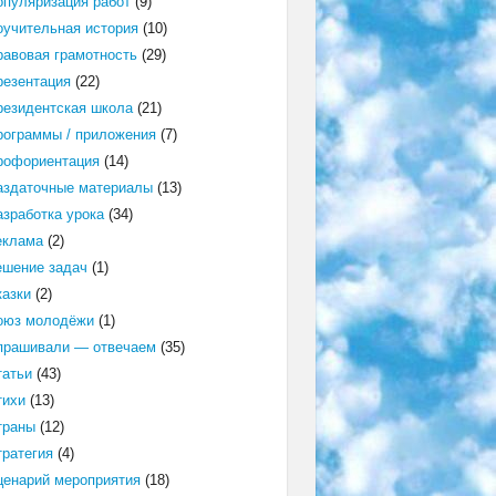
опуляризация работ
(9)
оучительная история
(10)
равовая грамотность
(29)
резентация
(22)
резидентская школа
(21)
рограммы / приложения
(7)
рофориентация
(14)
аздаточные материалы
(13)
азработка урока
(34)
еклама
(2)
ешение задач
(1)
казки
(2)
оюз молодёжи
(1)
прашивали — отвечаем
(35)
татьи
(43)
тихи
(13)
траны
(12)
тратегия
(4)
ценарий мероприятия
(18)