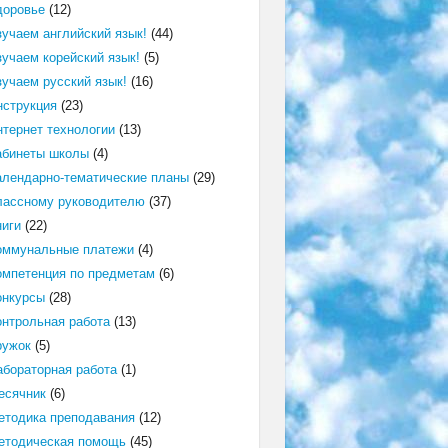
доровье
(12)
зучаем английский язык!
(44)
зучаем корейский язык!
(5)
зучаем русский язык!
(16)
нструкция
(23)
нтернет технологии
(13)
абинеты школы
(4)
алендарно-тематические планы
(29)
лассному руководителю
(37)
ниги
(22)
оммунальные платежи
(4)
омпетенция по предметам
(6)
онкурсы
(28)
онтрольная работа
(13)
ружок
(5)
абораторная работа
(1)
есячник
(6)
етодика преподавания
(12)
етодическая помощь
(45)