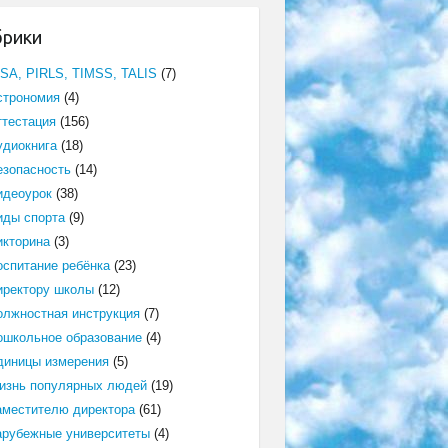
брики
ISA, PIRLS, TIMSS, TALIS
(7)
строномия
(4)
ттестация
(156)
удиокнига
(18)
езопасность
(14)
идеоурок
(38)
иды спорта
(9)
икторина
(3)
оспитание ребёнка
(23)
иректору школы
(12)
олжностная инструкция
(7)
ошкольное образование
(4)
диницы измерения
(5)
изнь популярных людей
(19)
аместителю директора
(61)
арубежные университеты
(4)