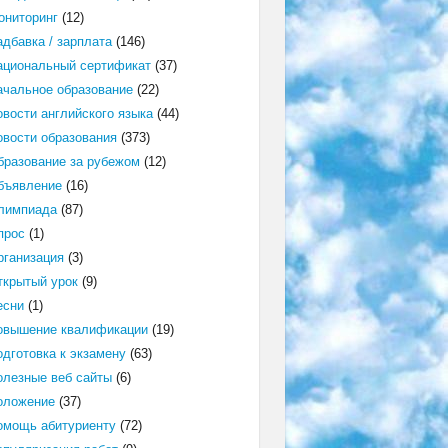
ониторинг
(12)
адбавка / зарплата
(146)
ациональный сертификат
(37)
ачальное образование
(22)
овости английского языка
(44)
овости образования
(373)
бразование за рубежом
(12)
бъявление
(16)
лимпиада
(87)
прос
(1)
рганизация
(3)
ткрытый урок
(9)
есни
(1)
овышение квалификации
(19)
одготовка к экзамену
(63)
олезные веб сайты
(6)
оложение
(37)
омощь абитуриенту
(72)