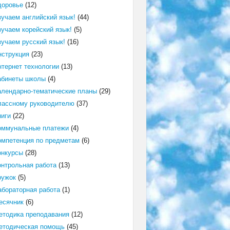
доровье
(12)
зучаем английский язык!
(44)
зучаем корейский язык!
(5)
зучаем русский язык!
(16)
нструкция
(23)
нтернет технологии
(13)
абинеты школы
(4)
алендарно-тематические планы
(29)
лассному руководителю
(37)
ниги
(22)
оммунальные платежи
(4)
омпетенция по предметам
(6)
онкурсы
(28)
онтрольная работа
(13)
ружок
(5)
абораторная работа
(1)
есячник
(6)
етодика преподавания
(12)
етодическая помощь
(45)