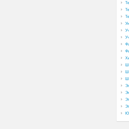
Т
Т
Т
У
У
У
Ф
Ф
Х
Ш
Ш
Ш
Э
Э
Э
Эт
Ю