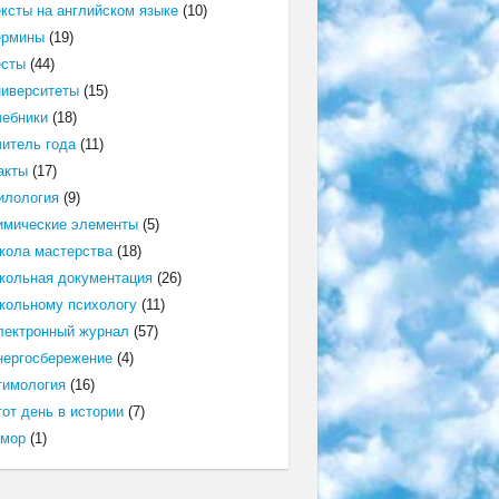
ексты на английском языке
(10)
ермины
(19)
есты
(44)
ниверситеты
(15)
чебники
(18)
читель года
(11)
акты
(17)
илология
(9)
имические элементы
(5)
кола мастерства
(18)
кольная документация
(26)
кольному психологу
(11)
лектронный журнал
(57)
нергосбережение
(4)
тимология
(16)
от день в истории
(7)
мор
(1)