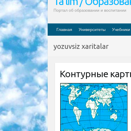
Ta’lim / Образов
Портал об образовании и воспитании
Главная
Университеты
Учебники
yozuvsiz xaritalar
Контурные карт