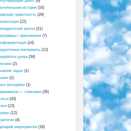
опуляризация работ
(9)
оучительная история
(10)
равовая грамотность
(28)
резентация
(22)
резидентская школа
(21)
рограммы / приложения
(7)
рофориентация
(14)
аздаточные материалы
(13)
азработка урока
(34)
еклама
(2)
ешение задач
(1)
казки
(2)
оюз молодёжи
(1)
прашивали — отвечаем
(35)
татьи
(43)
тихи
(13)
траны
(12)
тратегия
(4)
ценарий мероприятия
(18)