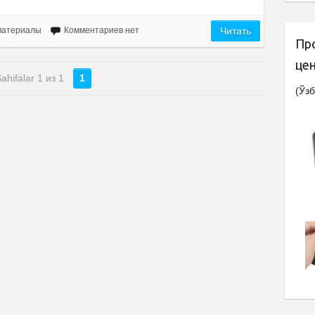
материалы
Комментариев нет
Читать
Пр
це
ahifalar 1 из 1
1
(Ўзб