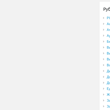
Ру
P
А
А
А
Б
В
В
В
В
Д
Д
Д
Е
Ж
З
З