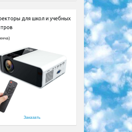
оекторы для школ и учебных
нтров
екча)
Заказать