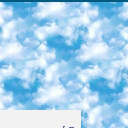
ека открытого доступа. Каталог площадки регулярно обрастает текстами статей из различных научных изданий. Сгруппированные по журналам и рубрикам публикации можно читать онлайн или скачивать целиком в PDF-формате. Проект нацелен на популяризацию науки за счёт открытого доступа к качественной информации. 6. «ПостНаука» На этом ресурсе публикуют подборки видеолекций, составленные экспертами из разных отраслей и объединённые общими темами. Среди них, к примеру, есть серии «Биоинформатика и геномика», «Культура средневековой Скандинавии» и Cinema Studies о теории кино. Каждая подборка лекций — логически связанная история, рассказанная экспертом от первого лица. Кроме того, на сайте появляются научно-образовательные статьи и тесты на разные темы. 7. «Newочём» Команда проекта «Newочём» отбирает самые интересные тексты из англоязычных СМИ и переводит те из них, за которые голосуют участники сообщества «ВКонтакте». По большей части это научно-популярные статьи. Редакторы придумывают лишь заголовки, в остальном содержание переводов соответствует оригиналам. Полные тексты можно читать прямо в социальной сети. 8. InternetUrok Онлайн-база материалов по основным дисциплинам школьной программы. Информация на сайте структурирована по классам, предметам и темам (урокам). Каждый урок состоит из видеолекций и конспектов. Есть также интерактивные тренажёры и тесты для закрепления пройденного материала. Даже если вы давно окончили школу, возможность повторить программу старших классов всегда может пригодиться. 9. Edutainme Ещё один ресурс об образовании. В отличие от Newtonew, как мне кажется, Edutainme больше ориентируется на представителей индустрии: педагогов, предпринимателей, разработчиков образовательных проектов. Но и любой, кто просто стремится к саморазвитию, найдёт на сайте много полезного и интересного для себя. Например, информацию о новых курсах и образовательных сервисах. 10. Newtonew Онлайн-медиа об образовании и обучении в широком смысле. Авторы Newtonew пишут об инструментах, заведениях, тактиках и стратегиях, которые помогают учить других и получать новые знания самостоятельно. На этой площадке вы найдёте новости, обзоры, аналитические мат