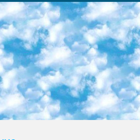
ка образовательный центр (Худайкулов Ш.) итоговый государственный аттестационный экзамен ориентирован на творческое и логическое мышление при подготовке базы материалов учитывать введение заданий. 5. Следует отметить, что: сертификат государственного образца о знании общеобразовательного предмета и как минимум национальный уровень B1 по предметам на иностранных языках, указанным в Приложении 2. или международно признанный сертификат эквивалентного уровня студенты, изучающие определенный предмет, освобождаются от экзамена; по соответствующим предметам запланирована итоговая государственная аттестация за день до дня, путем жеребьевки Рабочей группой (в письменной форме по предметам, проводимым в форме) из числа сформированных вариантов выбрано 2 варианта; 2 выбранных варианта экзамена анонсированы на официальном сайте министерства и все выпускники по всей стране на основе этих вариантов проводит итоговую государственную аттестацию. 6. Государственное образование учащихся средних общеобразовательных учреждений. знания в соответствии с квалификационными требованиями, которые необходимо приобрести на основании стандартов итоговый (выпускной) контроль для 9 и 11 классов в целях тестирования Экзамены (далее – экзамены) состоят из предметов, перечисленных в приложении 1. будет сделано. 7. Экзамены пройдут с 26 мая по 15 июня 2024 г. (кроме науки физического воспитания). 8. Физическая для учащихся 9 классов общесредних образовательных учреждений. Экзамены по предмету «Образование, квалификация медицина» 1-6 мая 2024 года. сотрудники перевести под присмотр (с отклонениями в физическом или умственном развитии) специализированная школа для детей, школы-интернаты и со сколиозом школы-интернаты санаторного типа для больных детей исключены). 9. Он был слепым, слабовидящим и имел нарушения опорно-двигательного аппарата. экзамены в специализированных школах и интернатах для детей должны проводиться исходя из требований, предъявляемых к общеобразовательным учреждениям (физкультура кроме науки). 10. Специализированная школа для глухих и слабослышащих детей. и экзамены в интернатах и быть реализован в виде письменного теста по математике. 11. Специальность для умственно отсталых детей. Для 9 класса Родной язык и литературное письмо Государственный язык (язык обучения – узбекский). для неклассов) написано Математическое письмо Письменная/устная история Узбекистана Физическое воспитание практично Итоговый контроль Для 11 класса Написание родного языка и литературы (эссе) Математическое письмо Узбекский язык (обучение на узбекском языке) не посещающее общее среднее образование для учреждений)/Образовательное учреждение выбор письменный и устный Иностранный язык письменный/устный Письменная/устная история Узбекистана *По выбору студента:  Химия  Физика  Основы государственного права  География 10 бесплатных образовательных ресурсов - Мы составили подборку онлайн-проектов с интерактивными упражнениями, видеолекциями и статьями. Они помогут вам обрести новые и освежить старые знания бесплатно. 1. «ИНТУИТ» Старейшая образовательная площадка Рунета. Здесь вы найдёте сотни текстовых и видеокурсов на десятки различных тем — от программирования до психологии. Многие курсы подготовлены российскими университетами и крупными международными компаниями вроде Intel и Microsoft. Самостоятельное обучение бесплатное, но желающие могут оплатить услуги персональных наставников. 2. «Смартия» знакомит с актуальными профессиями и подсказывает, как им обучаться. Выбрав заинтересовавшую вас специальность — SMM-специалист, фотограф, веб-дизайнер или другую, — увидите список необходимых для неё умений. Чтобы вы могли освоить их самостоятельно, для каждого умения площадка отображает подборку ссылок на учебные материалы. Хотя «Смартия» ориентируется на русскоязычную аудиторию, часть контента всё же доступна только на английском. 3. «Лекторий Физтеха» Проект Московского физико-технического института (Физтеха). С его помощью вы можете смотреть онлайн серии лекций, записанные на видео в этом вузе. В числе доступных предметов — физика, биология, химия, информационные технологии и другие. К некоторым лекциям администрация ресурса прилагает готовые конспекты, которые можно скачивать в PDF-формате. 4. ITMOcourses Онлайн-площадка Санкт-Петербургского национального исследовательского университета информационных технологий, механики и оптики (ИТМО). Ресурс предоставляет свободный доступ к курсам, разработанным в этом вузе. Каталог материалов разбит на четыре категории: «Оптические системы и технологии», «Приборостроение и робототехника», «Информационные технологии» и «Биотехнологии». Курсы состоят из видеолекций, интерактивных демонстраций и заданий. 5. «КиберЛенинка» Электронная научная библиот