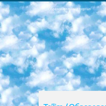
Образовательный портал
РЕСПУБЛИКА УЗБЕКИСТАН МИНИСТРЕРСТВО ДОШКОЛЬНОГО И ШКОЛЬНОГО ОБРАЗОВАНИЯ КОМАНДА в общеобразовательных учреждениях в 2023-2024 учебном году организация и проведение итоговой государственной аттестации обучающихся о Министра дошкольного и школьного образования Республики Узбекистан от 4 марта 2008 года (постановлением Минюста от 20 марта 2008 года № 1778 государственной регистрации) «Итоговое состояние учащихся общего среднего образования на основании положения об утверждении положения об аттестации общего среднего образования выпускной экзамен студентов в образовательных учреждениях в 2023-2024 учебном году В целях организации и прохождения аттестации приказываю: 1. Следующее: перечень предметов, по которым будет проводиться итоговая государственная аттестация и экзамен формы перевода согласно приложению 1; сертификаты международного образца, оценивающие уровень владения иностранными языками перечень согласно приложению 2; 2. Педагогический при специализированных образовательных учреждениях. научно-практический центр квалификации и международной оценки (Д.Давидова) 2024 г. До 25 марта: задания по предметам, по которым будет проводиться итоговая аттестация разработка и утверждение технических условий; итоговая аттестация на основании разработанного предметного задания разработка вопросов по предметам (устно и письменно), экзамен передача; общеобразовательные средние школы и специальные учебные заведения учащиеся выпускных классов школ и интернатов в агентской системе подготовка базы данных экзаменационных материалов и критериев оценки; перевод базы экзаменационных материалов на все языки обучения подать в Республиканский образовательный центр для изготовления; варианты экзаменов на основе разработанных контрольных материалов пусть будут поставлены задачи формирования. 3. Республиканский образовательный центр (Ш.Худайкулов) до 5 апреля 2024 года. до: база данных предоставленных экзаменационных материалов на все языки обучения перевод и экспертиза; для слепых, слабовидящих, глухих, слабослышащих и умственно отсталых детей учащиеся выпускных классов специализированных школ и школ-интернатов база данных экзаменационных материалов на всех преподаваемых языках подготовка критериев оценки; специализированные школы для умственно отсталых детей и технологии для учащихся выпускных классов школ-интернатов разработка соответствующих рекомендаций и критериев проведения ЕГЭ по естествознанию давать задания. 4. Педагогический при специализированных образовательных учреждениях. Научно-практический центр навыков и международной оценки (Д.Давидова), Республи