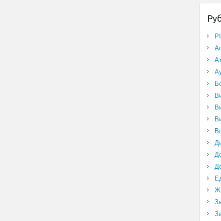
Ру
P
А
А
А
Б
В
В
В
В
Д
Д
Д
Е
Ж
З
З