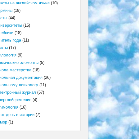
ексты на английском языке
(10)
ермины
(19)
есты
(44)
ниверситеты
(15)
чебники
(18)
читель года
(11)
акты
(17)
илология
(9)
имические элементы
(5)
кола мастерства
(18)
кольная документация
(26)
кольному психологу
(11)
лектронный журнал
(57)
нергосбережение
(4)
тимология
(16)
от день в истории
(7)
мор
(1)