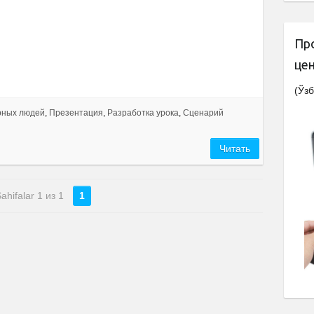
Пр
це
(Ўзб
рных людей
,
Презентация
,
Разработка урока
,
Сценарий
Читать
ahifalar 1 из 1
1