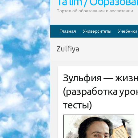
Ta’lim / Образов
Портал об образовании и воспитании
Главная
Университеты
Учебники
Zulfiya
Зульфия — жизн
(разработка урок
тесты)