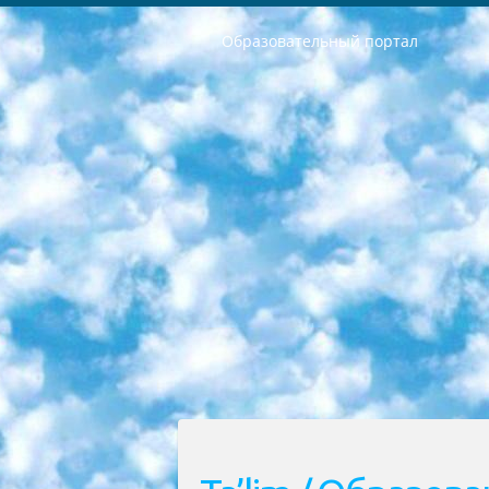
Образовательный портал
РЕСПУБЛИКА УЗБЕКИСТАН МИНИСТРЕРСТВО ДОШКОЛЬНОГО И ШКОЛЬНОГО ОБРАЗОВАНИЯ КОМАНДА в общеобразовательных учреждениях в 2023-2024 учебном году организация и проведение итоговой государственной аттестации обучающихся о Министра дошкольного и школьного образования Республики Узбекистан от 4 марта 2008 года (постановлением Минюста от 20 марта 2008 года № 1778 государственной регистрации) «Итоговое состояние учащихся общего среднего образования на основании положения об утверждении положения об аттестации общего среднего образования выпускной экзамен студентов в образовательных учреждениях в 2023-2024 учебном году В целях организации и прохождения аттестации приказываю: 1. Следующее: перечень предметов, по которым будет проводиться итоговая государственная аттестация и экзамен формы перевода согласно приложению 1; сертификаты международного образца, оценивающие уровень владения иностранными языками перечень согласно приложению 2; 2. Педагогический при специализированных образовательных учреждениях. научно-практический центр квалификации и международной оценки (Д.Давидова) 2024 г. До 25 марта: задания по предметам, по которым будет проводиться итоговая аттестация разработка и утверждение технических условий; итоговая аттестация на основании разработанного предметного задания разработка вопросов по предметам (устно и письменно), экзамен передача; общеобразовательные средние школы и специальные учебные заведения учащиеся выпускных классов школ и интернатов в агентской системе подготовка базы данных экзаменационных материалов и критериев оценки; перевод базы экзаменационных материалов на все языки обучения подать в Республиканский образовательный центр для изготовления; варианты экзаменов на основе разработанных контрольных материалов пусть будут поставлены задачи формирования. 3. Республиканский образовательный центр (Ш.Худайкулов) до 5 апреля 2024 года. до: база данных предоставленных экзаменационных материалов на все языки обучения перевод и экспертиза; для слепых, слабовидящих, глухих, слабослышащих и умственно отсталых детей учащиеся выпускных классов специализированных школ и школ-интернатов база данных экзаменационных материалов на всех преподаваемых языках подготовка критериев оценки; специализированные школы для умственно отсталых детей и технологии для учащихся выпускных классов школ-интернатов разработка соответствующих рекомендаций и критериев проведения ЕГЭ по естествознанию давать задания. 4. Педагогический при специализированных образовательных учреждениях. Научно-практический центр навыков и международной оценки (Д.Давидова), Республи