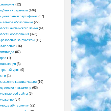
ониторинг
(12)
адбавка / зарплата
(146)
ациональный сертификат
(37)
ачальное образование
(22)
овости английского языка
(44)
овости образования
(373)
бразование за рубежом
(12)
бъявление
(16)
лимпиада
(87)
прос
(1)
рганизация
(3)
ткрытый урок
(9)
есни
(1)
овышение квалификации
(19)
одготовка к экзамену
(63)
олезные веб сайты
(6)
оложение
(37)
омощь абитуриенту
(72)