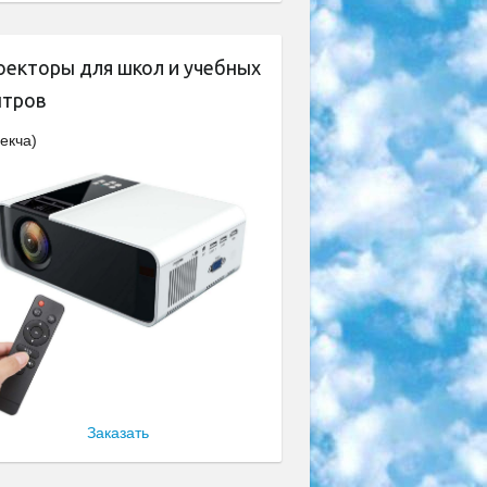
оекторы для школ и учебных
нтров
екча)
Заказать