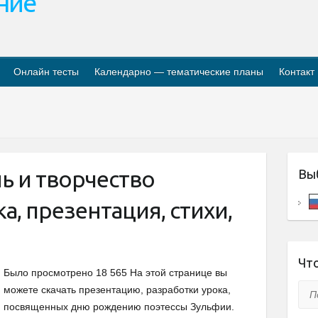
ание
Онлайн тесты
Календарно — тематические планы
Контакт
ь и творчество
Вы
а, презентация, стихи,
Что
Было просмотрено 18 565 На этой странице вы
Пои
можете скачать презентацию, разработки урока,
посвященных дню рождению поэтессы Зульфии.