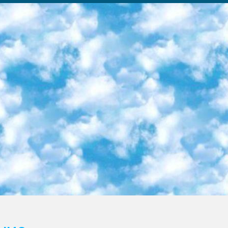
ка образовательный центр (Худайкулов Ш.) итоговый государственный аттестационный экзамен ориентирован на творческое и логическое мышление при подготовке базы материалов учитывать введение заданий. 5. Следует отметить, что: сертификат государственного образца о знании общеобразовательного предмета и как минимум национальный уровень B1 по предметам на иностранных языках, указанным в Приложении 2. или международно признанный сертификат эквивалентного уровня студенты, изучающие определенный предмет, освобождаются от экзамена; по соответствующим предметам запланирована итоговая государственная аттестация за день до дня, путем жеребьевки Рабочей группой (в письменной форме по предметам, проводимым в форме) из числа сформированных вариантов выбрано 2 варианта; 2 выбранных варианта экзамена анонсированы на официальном сайте министерства и все выпускники по всей стране на основе этих вариантов проводит итоговую государственную аттестацию. 6. Государственное образование учащихся средних общеобразовательных учреждений. знания в соответствии с квалификационными требованиями, которые необходимо приобрести на основании стандартов итоговый (выпускной) контроль для 9 и 11 классов в целях тестирования Экзамены (далее – экзамены) состоят из предметов, перечисленных в приложении 1. будет сделано. 7. Экзамены пройдут с 26 мая по 15 июня 2024 г. (кроме науки физического воспитания). 8. Физическая для учащихся 9 классов общесредних образовательных учреждений. Экзамены по предмету «Образование, квалификация медицина» 1-6 мая 2024 года. сотрудники перевести под присмотр (с отклонениями в физическом или умственном развитии) специализированная школа для детей, школы-интернаты и со сколиозом школы-интернаты санаторного типа для больных детей исключены). 9. Он был слепым, слабовидящим и имел нарушения опорно-двигательного аппарата. экзамены в специализированных школах и интернатах для детей должны проводиться исходя из требований, предъявляемых к общеобразовательным учреждениям (физкультура кроме науки). 10. Специализированная школа для глухих и слабослышащих детей. и экзамены в интернатах и быть реализован в виде письменного теста по математике. 11. Специальность для умственно отсталых детей. Для 9 класса Родной язык и литературное письмо Государственный язык (язык обучения – узбекский). для неклассов) написано Математическое письмо Письменная/устная история Узбекистана Физическое воспитание практично Итоговый контроль Для 11 класса Написание родного языка и литературы (эссе) Математическое письмо Узбекский язык (обучение на узбекском языке) не посещающее общее среднее образование для учреждений)/Образовательное учреждение выбор письменный и устный Иностранный язык письменный/устный Письменная/устная история Узбекистана *По выбору студента:  Химия  Физика  Основы государственного права  География 10 бесплатных образовательных ресурсов - Мы составили подборку онлайн-проектов с интерактивными упражнениями, видеолекциями и статьями. Они помогут вам обрести новые и освежить старые знания бесплатно. 1. «ИНТУИТ» Старейшая образовательная площадка Рунета. Здесь вы найдёте сотни текстовых и видеокурсов на десятки различных тем — от программирования до психологии. Многие курсы подготовлены российскими университетами и крупными международными компаниями вроде Intel и Microsoft. Самостоятельное обучение бесплатное, но желающие могут оплатить услуги персональных наставников. 2. «Смартия» знакомит с актуальными профессиями и подсказывает, как им обучаться. Выбрав заинтересовавшую вас специальность — SMM-специалист, фотограф, веб-дизайнер или другую, — увидите список необходимых для неё умений. Чтобы вы могли освоить их самостоятельно, для каждого умения площадка отображает подборку ссылок на учебные материалы. Хотя «Смартия» ориентируется на русскоязычную аудиторию, часть контента всё же доступна только на английском. 3. «Лекторий Физтеха» Проект Московского физико-технического института (Физтеха). С его помощью вы можете смотреть онлайн серии лекций, записанные на видео в этом вузе. В числе доступных предметов — физика, биология, химия, информационные технологии и другие. К некоторым лекциям администрация ресурса прилагает готовые конспекты, которые можно скачивать в PDF-формате. 4. ITMOcourses Онлайн-площадка Санкт-Петербургского национального исследовательского университета информационных технологий, механики и оптики (ИТМО). Ресурс предоставляет свободный доступ к курсам, разработанным в этом вузе. Каталог материалов разбит на четыре категории: «Оптические системы и технологии», «Приборостроение и робототехника», «Информационные технологии» и «Биотехнологии». Курсы состоят из видеолекций, интерактивных демонстраций и заданий. 5. «КиберЛенинка» Электронная научная библиот