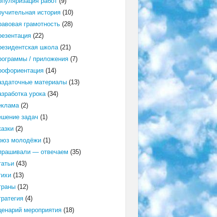
опуляризация работ
(9)
оучительная история
(10)
равовая грамотность
(28)
резентация
(22)
резидентская школа
(21)
рограммы / приложения
(7)
рофориентация
(14)
аздаточные материалы
(13)
азработка урока
(34)
еклама
(2)
ешение задач
(1)
казки
(2)
оюз молодёжи
(1)
прашивали — отвечаем
(35)
татьи
(43)
тихи
(13)
траны
(12)
тратегия
(4)
ценарий мероприятия
(18)