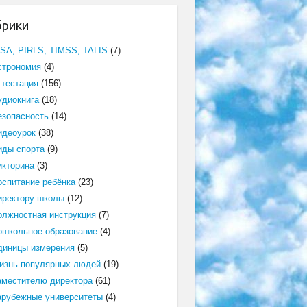
брики
ISA, PIRLS, TIMSS, TALIS
(7)
строномия
(4)
ттестация
(156)
удиокнига
(18)
езопасность
(14)
идеоурок
(38)
иды спорта
(9)
икторина
(3)
оспитание ребёнка
(23)
иректору школы
(12)
олжностная инструкция
(7)
ошкольное образование
(4)
диницы измерения
(5)
изнь популярных людей
(19)
аместителю директора
(61)
арубежные университеты
(4)