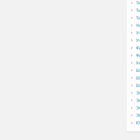
Т
Т
Т
У
У
У
Ф
Ф
Х
Ш
Ш
Ш
Э
Э
Э
Эт
Ю