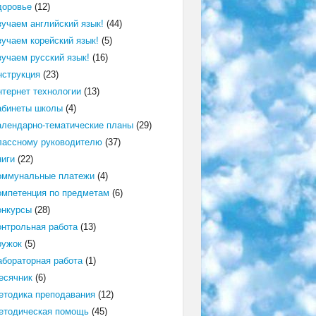
доровье
(12)
зучаем английский язык!
(44)
зучаем корейский язык!
(5)
зучаем русский язык!
(16)
нструкция
(23)
нтернет технологии
(13)
абинеты школы
(4)
алендарно-тематические планы
(29)
лассному руководителю
(37)
ниги
(22)
оммунальные платежи
(4)
омпетенция по предметам
(6)
онкурсы
(28)
онтрольная работа
(13)
ружок
(5)
абораторная работа
(1)
есячник
(6)
етодика преподавания
(12)
етодическая помощь
(45)