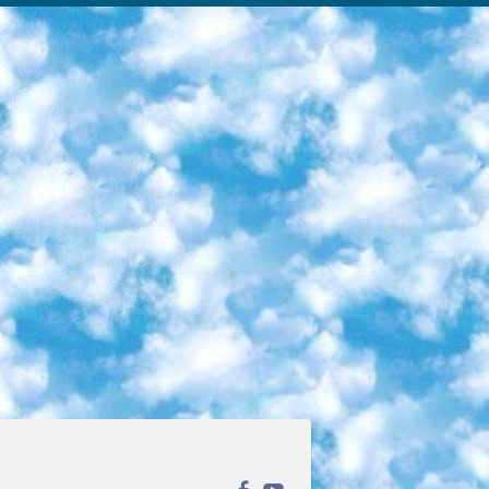
ека открытого доступа. Каталог площадки регулярно обрастает текстами статей из различных научных изданий. Сгруппированные по журналам и рубрикам публикации можно читать онлайн или скачивать целиком в PDF-формате. Проект нацелен на популяризацию науки за счёт открытого доступа к качественной информации. 6. «ПостНаука» На этом ресурсе публикуют подборки видеолекций, составленные экспертами из разных отраслей и объединённые общими темами. Среди них, к примеру, есть серии «Биоинформатика и геномика», «Культура средневековой Скандинавии» и Cinema Studies о теории кино. Каждая подборка лекций — логически связанная история, рассказанная экспертом от первого лица. Кроме того, на сайте появляются научно-образовательные статьи и тесты на разные темы. 7. «Newочём» Команда проекта «Newочём» отбирает самые интересные тексты из англоязычных СМИ и переводит те из них, за которые голосуют участники сообщества «ВКонтакте». По большей части это научно-популярные статьи. Редакторы придумывают лишь заголовки, в остальном содержание переводов соответствует оригиналам. Полные тексты можно читать прямо в социальной сети. 8. InternetUrok Онлайн-база материалов по основным дисциплинам школьной программы. Информация на сайте структурирована по классам, предметам и темам (урокам). Каждый урок состоит из видеолекций и конспектов. Есть также интерактивные тренажёры и тесты для закрепления пройденного материала. Даже если вы давно окончили школу, возможность повторить программу старших классов всегда может пригодиться. 9. Edutainme Ещё один ресурс об образовании. В отличие от Newtonew, как мне кажется, Edutainme больше ориентируется на представителей индустрии: педагогов, предпринимателей, разработчиков образовательных проектов. Но и любой, кто просто стремится к саморазвитию, найдёт на сайте много полезного и интересного для себя. Например, информацию о новых курсах и образовательных сервисах. 10. Newtonew Онлайн-медиа об образовании и обучении в широком смысле. Авторы Newtonew пишут об инструментах, заведениях, тактиках и стратегиях, которые помогают учить других и получать новые знания самостоятельно. На этой площадке вы найдёте новости, обзоры, аналитические мат