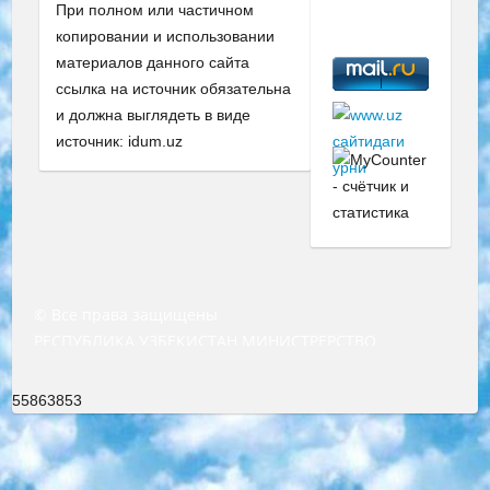
При полном или частичном
копировании и использовании
материалов данного сайта
ссылка на источник обязательна
и должна выглядеть в виде
источник: idum.uz
© Все права защищены
РЕСПУБЛИКА УЗБЕКИСТАН МИНИСТРЕРСТВО ДОШКОЛЬНОГО И ШКОЛЬНОГО ОБРАЗОВАНИЯ КОМАНДА в общеобразовательных учреждениях в 2023-2024 учебном году организация и проведение итоговой государственной аттестации обучающихся о Министра дошкольного и школьного образования Республики Узбекистан от 4 марта 2008 года (постановлением Минюста от 20 марта 2008 года № 1778 государственной регистрации) «Итоговое состояние учащихся общего среднего образования на основании положения об утверждении положения об аттестации общего среднего образования выпускной экзамен студентов в образовательных учреждениях в 2023-2024 учебном году В целях организации и прохождения аттестации приказываю: 1. Следующее: перечень предметов, по которым будет проводиться итоговая государственная аттестация и экзамен формы перевода согласно приложению 1; сертификаты международного образца, оценивающие уровень владения иностранными языками перечень согласно приложению 2; 2. Педагогический при специализированных образовательных учреждениях. научно-практический центр квалификации и международной оценки (Д.Давидова) 2024 г. До 25 марта: задания по предметам, по которым будет проводиться итоговая аттестация разработка и утверждение технических условий; итоговая аттестация на основании разработанного предметного задания разработка вопросов по предметам (устно и письменно), экзамен передача; общеобразовательные средние школы и специальные учебные заведения учащиеся выпускных классов школ и интернатов в агентской системе подготовка базы данных экзаменационных материалов и критериев оценки; перевод базы экзаменационных материалов на все языки обучения подать в Республиканский образовательный центр для изготовления; варианты экзаменов на основе разработанных контрольных материалов пусть будут поставлены задачи формирования. 3. Республиканский образовательный центр (Ш.Худайкулов) до 5 апреля 2024 года. до: база данных предоставленных экзаменационных материалов на все языки обучения перевод и экспертиза; для слепых, слабовидящих, глухих, слабослышащих и умственно отсталых детей учащиеся выпускных классов специализированных школ и школ-интернатов база данных экзаменационных материалов на всех преподаваемых языках подготовка критериев оценки; специализированные школы для умственно отсталых детей и технологии для учащихся выпускных классов школ-интернатов разработка соответствующих рекомендаций и критериев проведения ЕГЭ по естествознанию давать задания. 4. Педагогический при специализированных образовательных учреждениях. Научно-практический центр навыков и международной оценки (Д.Давидова), Республика образовательный центр (Худайкулов Ш.) итоговый государственный аттестационный экзамен ориентирован на творческое и логическое мышление при подготовке базы материалов учитывать введение заданий. 5. Следует отметить, что: сертификат государственного образца о знании общеобразовательного предмета и как минимум национальный уровень B1 по предметам на иностранных языках, указанным в Приложении 2. или международно признанный сертификат эквивалентного уровня студенты, изучающие определенный предмет, освобождаются от экзамена; по соответствующим предметам запланирована итоговая государственная аттестация за день до дня, путем жеребьевки Рабочей группой (в письменной форме по предметам, проводимым в форме) из числа сформированных вариантов выбрано 2 варианта; 2 выбранных варианта экзамена анонсированы на официальном сайте министерства и все выпускники по всей стране на основе этих вариантов проводит итоговую государственную аттестацию. 6. Государственное образование учащихся средних общеобразовательных учреждений. знания в соответствии с квалификационными требованиями, которые необходимо приобрести на основании стандартов итоговый (выпускной) контроль для 9 и 11 классов в целях тестирования Экзамены (далее – экзамены) состоят из предметов, перечисленных в приложении 1. будет сделано. 7. Экзамены пройдут с 26 мая по 15 июня 2024 г. (кроме науки физического воспитания). 8. Физическая для учащихся 9 классов общесредних образовательных учреждений. Экзамены по предмету «Образование, квалификация медицина» 1-6 мая 2024 года. сотрудники перевести под присмотр (с отклонениями в физическом или умственном развитии) специализированная школа для детей, школы-интернаты и со сколиозом школы-интернаты санаторного типа для больных детей исключены). 9. Он был слепым, слабовидящим и имел нарушения опорно-двигательного аппарата. экзамены в специализированных школах и интернатах для детей должны проводиться исходя из требований, предъявляемых к общеобразовательным учреждениям (физкультура кроме науки). 10. Специализированная школа для глухих и слабослышащих детей. и экзамены в интернатах и быть реализован в виде письменного теста по математике. 11. Специальность для умственно отсталых детей. Для 9 класса Родной язык и литературное письмо Государственный язык (язык обучения – узбекский). для неклассов) написано Математическое письмо Письменная/устная история Узбекистана Физическое воспитание практично Итоговый контроль Для 11 класса Написание родного языка и литературы (эссе) Математическое письмо Узбекский язык (обучение на узбекском языке) не посещающее общее среднее образование для учреждений)/Образовательное учреждение выбор письменный и устный Иностранный язык письменный/устный Письменная/устная история Узбекистана *По выбору студента:  Химия  Физика  Основы государственного права  География 10 бесплатных образовательных ресурсов - Мы составили подборку онлайн-проектов с интерактивными упражнениями, видеолекциями и статьями. Они помогут вам обрести новые и освежить старые знания бесплатно. 1. «ИНТУИТ» Старейшая образовательная площадка Рунета. Здесь вы найдёте сотни текстовых и видеокурсов на десятки различных тем — от программирования до психологии. Многие курсы подготовлены российскими университетами и крупными международными компаниями вроде Intel и Microsoft. Самостоятельное обучение бесплатное, но желающие могут оплатить услуги персональных наставников. 2. «Смартия» знакомит с актуальными профессиями и подсказывает, как им обучаться. Выбрав заинтересовавшую вас специальность — SMM-специалист, фотограф, веб-дизайнер или другую, — увидите список необходимых для неё умений. Чтобы вы могли освоить их самостоятельно, для каждого умения площадка отображает подборку ссылок на учебные материалы. Хотя «Смартия» ориентируется на русскоязычную аудиторию, часть контента всё же доступна только на английском. 3. «Лекторий Физтеха» Проект Московского физико-технического института (Физтеха). С его помощью вы можете смотреть онлайн серии лекций, записанные на видео в этом вузе. В числе доступных предметов — физика, биология, химия, информационные технологии и другие. К некоторым лекциям администрация ресурса прилагает готовые конспекты, которые можно скачивать в PDF-формате. 4. ITMOcourses Онлайн-площадка Санкт-Петербургского национального исследовательского университета информационных технологий, механики и оптики (ИТМО). Ресурс предоставляет свободный доступ к курсам, разработанным в этом вузе. Каталог материалов разбит на четыре категории: «Оптические системы и технологии», «Приборостроение и робототехника», «Информационные технологии» и «Биотехнологии». Курсы состоят из видеолекций, интерактивных демонстраций и заданий. 5. «КиберЛенинка» Электронная научная библиотека открытого доступа. Каталог площадки регулярно обрастает текстами статей из различных научных изданий. Сгруппированные по журналам и рубрикам публикации можно читать онлайн или скачивать целиком в PDF-формате. Проект нацелен на популяризацию науки за счёт открытого доступа к качественной информации. 6. «ПостНаука» На этом ресурсе публикуют подборки видеолекций, составленные экспертами из разных отраслей и объединённые общими темами. Среди них, к примеру, есть серии «Биоинформатика и геномика», «Культура средневековой Скандинавии» и Cinema Studies о теории кино. Каждая подборка лекций — логически связанная история, рассказанная экспертом от первого лица. Кроме того, на сайте появляются научно-образовательные статьи и тесты на разные темы. 7. «Newочём» Команда проекта «Newочём» отбирает самые интересные тексты из англоязычных СМИ и переводит те из них, за которые голосуют участники сообщества «ВКонтакте». По большей части это научно-популярные статьи. Редакторы придумывают лишь заголовки, в остальном содержание переводов соответствует оригиналам. Полные тексты можно читать прямо в социальной сети. 8. InternetUrok Онлайн-база материалов по основным дисциплинам школьной программы. Информация на сайте структурирована по классам, предметам и темам (урокам). Каждый урок состоит из видеолекций и конспектов. Есть также интерактивные тренажёры и тесты для закрепления пройденного материала. Даже если вы давно окончили школу, возможность повторить программу старших классов всегда может пригодиться. 9. Edutainme Ещё один ресурс об образовании. В отличие от Newtonew, как мне кажется, Edutainme больше ориентируется на представителей индустрии: педагогов, предпринимателей, разработчиков образовательных проектов. Но и любой, кто просто стремится к саморазвитию, найдёт на сайте много полезного и интересного для себя. Например, информацию о новых курсах и образовательных сервисах. 10. Newtonew Онлайн-медиа об образовании и обучении в широком смысле. Авторы Newtonew пишут об инструментах, заведениях, тактиках и стратегиях, которые помогают учить других и получать новые знания самостоятельно. На этой площадке вы найдёте новости, обзоры, аналитические мате
55863853