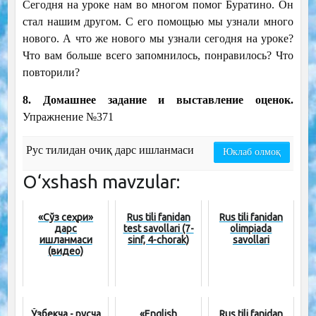
Сегодня на уроке нам во многом помог Буратино. Он
стал нашим другом. С его помощью мы узнали много
нового. А что же нового мы узнали сегодня на уроке?
Что вам больше всего запомнилось, понравилось? Что
повторили?
8. Домашнее задание и выставление оценок.
Упражнение №371
Рус тилидан очиқ дарс ишланмаси
Юклаб олмоқ
O‘xshash mavzular:
«Сўз сеҳри»
Rus tili fanidan
Rus tili fanidan
дарс
test savollari (7-
olimpiada
ишланмаси
sinf, 4-chorak)
savollari
(видео)
Ўзбекча - русча
«English
Rus tili fanidan