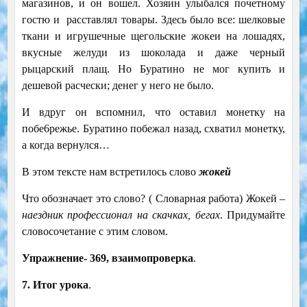
магазинов, и он вошел. Хозяин улыбался почетному
гостю и расставлял товары. Здесь было все: шелковые
ткани и игрушечные щегольские жокеи на лошадях,
вкусные желуди из шоколада и даже черный
рыцарский плащ. Но Буратино не мог купить и
дешевой расчески; денег у него не было.
И вдруг он вспомнил, что оставил монетку на
побе6режье. Буратино побежал назад, схватил монетку,
а когда вернулся…
В этом тексте нам встретилось слово
жокей
Что обозначает это слово? ( Словарная работа) Жокей
–
наездник профессионал на скачках, бегах
. Придумайте
словосочетание с этим словом.
Упражнение- 369, взаимопроверка
.
7. Итог урока
.