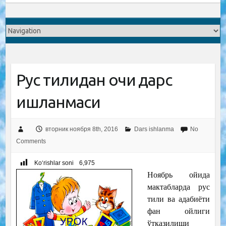
Рус тилидан очиқ дарс
ишланмаси
вторник ноября 8th, 2016
Dars ishlanma
No
Comments
Ko‘rishlar soni
6,975
Ноябрь ойида
мактабларда рус
тили ва адабиёти
фан ойлиги
ўтказилиши