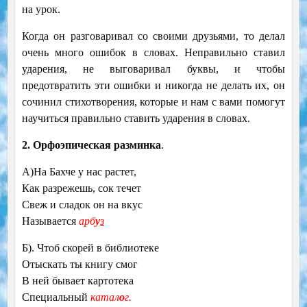
на урок.
Когда он разговаривал со своими друзьями, то делал
очень много ошибок в словах. Неправильно ставил
ударения, не выговаривал буквы, и чтобы
предотвратить эти ошибки и никогда не делать их, он
сочинил стихотворения, которые и нам с вами помогут
научиться правильно ставить ударения в словах.
2. Орфоэпическая разминка
.
А)На Бахче у нас растет,
Как разрежешь, сок течет
Свеж и сладок он на вкус
Называется
арб
у
з
Б). Чтоб скорей в библиотеке
Отыскать ты книгу смог
В ней бывает картотека
Специальный
катал
о
г.