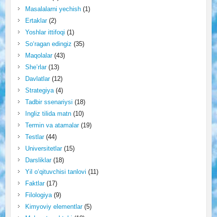
Masalalarni yechish
(1)
Ertaklar
(2)
Yoshlar ittifoqi
(1)
So‘ragan edingiz
(35)
Maqolalar
(43)
She’rlar
(13)
Davlatlar
(12)
Strategiya
(4)
Tadbir ssenariysi
(18)
Ingliz tilida matn
(10)
Termin va atamalar
(19)
Testlar
(44)
Universitetlar
(15)
Darsliklar
(18)
Yil o‘qituvchisi tanlovi
(11)
Faktlar
(17)
Filologiya
(9)
Kimyoviy elementlar
(5)