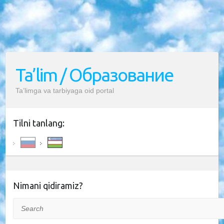
Ta’lim / Образование
Ta’limga va tarbiyaga oid portal
Tilni tanlang:
Nimani qidiramiz?
Search