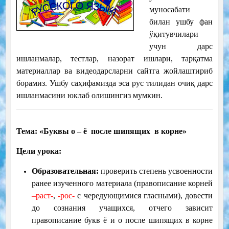
муносабати
билан ушбу фан
ўқитувчилари
учун дарс
ишланмалар, тестлар, назорат ишлари, тарқатма
материаллар ва видеодарсларни сайтга жойлаштириб
борамиз. Ушбу саҳифамизда эса рус тилидан очиқ дарс
ишланмасини юклаб олишингиз мумкин.
Тема:
«Буквы о – ё после шипящих в корне»
Цели урока:
Образовательная:
проверить степень усвоенности
ранее изученного материала (правописание корней
–раст-
,
-рос-
с чередующимися гласными), довести
до сознания учащихся, отчего зависит
правописание букв ё и о после шипящих в корне