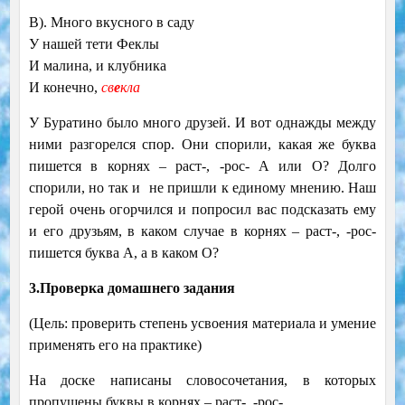
В). Много вкусного в саду
У нашей тети Феклы
И малина, и клубника
И конечно,
св
е
кла
У Буратино было много друзей. И вот однажды между
ними разгорелся спор. Они спорили, какая же буква
пишется в корнях – раст-, -рос- А или О? Долго
спорили, но так и не пришли к единому мнению. Наш
герой очень огорчился и попросил вас подсказать ему
и его друзьям, в каком случае в корнях – раст-, -рос-
пишется буква А, а в каком О?
3.Проверка домашнего задания
(Цель: проверить степень усвоения материала и умение
применять его на практике)
На доске написаны словосочетания, в которых
пропущены буквы в корнях – раст-, -рос-.