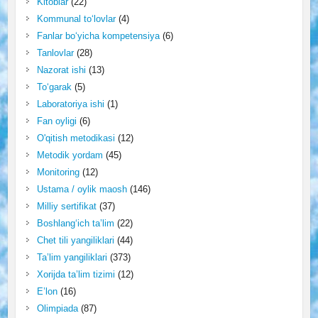
Kitoblar
(22)
Kommunal to‘lovlar
(4)
Fanlar bo‘yicha kompetensiya
(6)
Tanlovlar
(28)
Nazorat ishi
(13)
To‘garak
(5)
Laboratoriya ishi
(1)
Fan oyligi
(6)
O'qitish metodikasi
(12)
Metodik yordam
(45)
Monitoring
(12)
Ustama / oylik maosh
(146)
Milliy sertifikat
(37)
Boshlang‘ich ta’lim
(22)
Chet tili yangiliklari
(44)
Ta’lim yangiliklari
(373)
Xorijda ta’lim tizimi
(12)
E’lon
(16)
Olimpiada
(87)