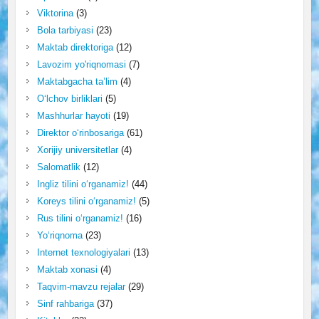
Viktorina
(3)
Bola tarbiyasi
(23)
Maktab direktoriga
(12)
Lavozim yo'riqnomasi
(7)
Maktabgacha ta’lim
(4)
O‘lchov birliklari
(5)
Mashhurlar hayoti
(19)
Direktor o‘rinbosariga
(61)
Xorijiy universitetlar
(4)
Salomatlik
(12)
Ingliz tilini o‘rganamiz!
(44)
Koreys tilini o‘rganamiz!
(5)
Rus tilini o‘rganamiz!
(16)
Yo‘riqnoma
(23)
Internet texnologiyalari
(13)
Maktab xonasi
(4)
Taqvim-mavzu rejalar
(29)
Sinf rahbariga
(37)