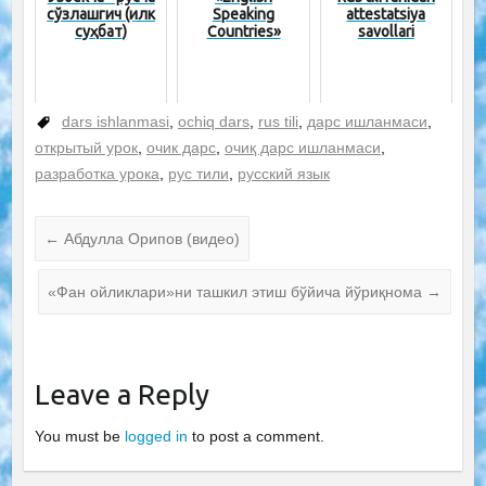
сўзлашгич (илк
Speaking
attestatsiya
суҳбат)
Countries»
savollari
dars ishlanmasi
,
ochiq dars
,
rus tili
,
дарс ишланмаси
,
открытый урок
,
очик дарс
,
очиқ дарс ишланмаси
,
разработка урока
,
рус тили
,
русский язык
←
Абдулла Орипов (видео)
«Фан ойликлари»ни ташкил этиш бўйича йўриқнома
→
Leave a Reply
You must be
logged in
to post a comment.