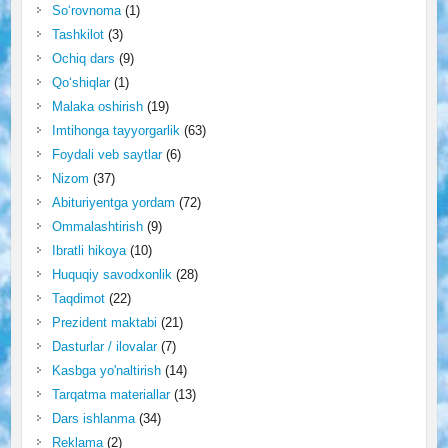
So‘rovnoma
(1)
Tashkilot
(3)
Ochiq dars
(9)
Qo‘shiqlar
(1)
Malaka oshirish
(19)
Imtihonga tayyorgarlik
(63)
Foydali veb saytlar
(6)
Nizom
(37)
Abituriyentga yordam
(72)
Ommalashtirish
(9)
Ibratli hikoya
(10)
Huquqiy savodxonlik
(28)
Taqdimot
(22)
Prezident maktabi
(21)
Dasturlar / ilovalar
(7)
Kasbga yo'naltirish
(14)
Tarqatma materiallar
(13)
Dars ishlanma
(34)
Reklama
(2)