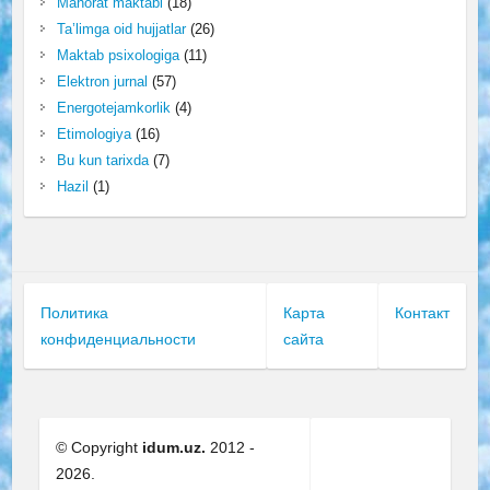
Mahorat maktabi
(18)
Ta’limga oid hujjatlar
(26)
Maktab psixologiga
(11)
Elektron jurnal
(57)
Energotejamkorlik
(4)
Etimologiya
(16)
Bu kun tarixda
(7)
Hazil
(1)
Политика
Карта
Контакт
конфиденциальности
сайта
© Copyright
idum.uz.
2012 -
2026.