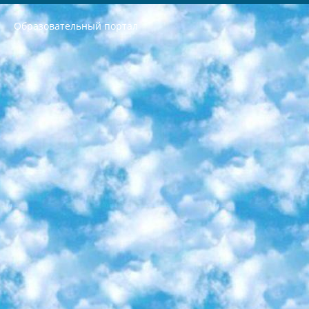
Образовательный портал
РЕСПУБЛИКА УЗБЕКИСТАН МИНИСТРЕРСТВО ДОШКОЛЬНОГО И ШКОЛЬНОГО ОБРАЗОВАНИЯ КОМАНДА в общеобразовательных учреждениях в 2023-2024 учебном году организация и проведение итоговой государственной аттестации обучающихся о Министра дошкольного и школьного образования Республики Узбекистан от 4 марта 2008 года (постановлением Минюста от 20 марта 2008 года № 1778 государственной регистрации) «Итоговое состояние учащихся общего среднего образования на основании положения об утверждении положения об аттестации общего среднего образования выпускной экзамен студентов в образовательных учреждениях в 2023-2024 учебном году В целях организации и прохождения аттестации приказываю: 1. Следующее: перечень предметов, по которым будет проводиться итоговая государственная аттестация и экзамен формы перевода согласно приложению 1; сертификаты международного образца, оценивающие уровень владения иностранными языками перечень согласно приложению 2; 2. Педагогический при специализированных образовательных учреждениях. научно-практический центр квалификации и международной оценки (Д.Давидова) 2024 г. До 25 марта: задания по предметам, по которым будет проводиться итоговая аттестация разработка и утверждение технических условий; итоговая аттестация на основании разработанного предметного задания разработка вопросов по предметам (устно и письменно), экзамен передача; общеобразовательные средние школы и специальные учебные заведения учащиеся выпускных классов школ и интернатов в агентской системе подготовка базы данных экзаменационных материалов и критериев оценки; перевод базы экзаменационных материалов на все языки обучения подать в Республиканский образовательный центр для изготовления; варианты экзаменов на основе разработанных контрольных материалов пусть будут поставлены задачи формирования. 3. Республиканский образовательный центр (Ш.Худайкулов) до 5 апреля 2024 года. до: база данных предоставленных экзаменационных материалов на все языки обучения перевод и экспертиза; для слепых, слабовидящих, глухих, слабослышащих и умственно отсталых детей учащиеся выпускных классов специализированных школ и школ-интернатов база данных экзаменационных материалов на всех преподаваемых языках подготовка критериев оценки; специализированные школы для умственно отсталых детей и технологии для учащихся выпускных классов школ-интернатов разработка соответствующих рекомендаций и критериев проведения ЕГЭ по естествознанию давать задания. 4. Педагогический при специализированных образовательных учреждениях. Научно-практический центр навыков и международной оценки (Д.Давидова), Республика образовательный центр (Худайкулов Ш.) итоговый государственный аттестационный экзамен ориентирован на творческое и логическое мышление при подготовке базы материалов учитывать введение заданий. 5. Следует отметить, что: сертификат государственного образца о знании общеобразовательного предмета и как минимум национальный уровень B1 по предметам на иностранных языках, указанным в Приложении 2. или международно признанный сертификат эквивалентного уровня студенты, изучающие определенный предмет, освобождаются от экзамена; по соответствующим предметам запланирована итоговая государственная аттестация за день до дня, путем жеребьевки Рабочей группой (в письменной форме по предметам, проводимым в форме) из числа сформированных вариантов выбрано 2 варианта; 2 выбранных варианта экзамена анонсированы на официальном сайте министерства и все выпускники по всей стране на основе этих вариантов проводит итоговую государственную аттестацию. 6. Государственное образование учащихся средних общеобразовательных учреждений. знания в соответствии с квалификационными требованиями, которые необходимо приобрести на основании стандартов итоговый (выпускной) контроль для 9 и 11 классов в целях тестирования Экзамены (далее – экзамены) состоят из предметов, перечисленных в приложении 1. будет сделано. 7. Экзамены пройдут с 26 мая по 15 июня 2024 г. (кроме науки физического воспитания). 8. Физическая для учащихся 9 классов общесредних образовательных учреждений. Экзамены по предмету «Образование, квалификация медицина» 1-6 мая 2024 года. сотрудники перевести под присмотр (с отклонениями в физическом или умственном развитии) специализированная школа для детей, школы-интернаты и со сколиозом школы-интернаты санаторного типа для больных детей исключены). 9. Он был слепым, слабовидящим и имел нарушения опорно-двигательного аппарата. экзамены в специализированных школах и интернатах для детей должны проводиться исходя из требований, предъявляемых к общеобразовательным учреждениям (физкультура кроме науки). 10. Специализированная школа для глухих и слабослышащих детей. и экзамены в интернатах и быть реализован в виде письменного теста по математике. 11. Специальность для умственно отсталых детей. Для 9 класса Родной язык и литературное письмо Государственный язык (язык обучения – узбекский). для неклассов) написано Математическое письмо Письменная/устная история Узбекистана Физическое воспитание практично Итоговый контроль Для 11 класса Написание родного языка и литературы (эссе) Математическое письмо Узбекский язык (обучение на узбекском языке) не посещающее общее среднее образование для учреждений)/Образовательное учреждение выбор письменный и устный Иностранный язык письменный/устный Письменная/устная история Узбекистана *По выбору студента:  Химия  Физика  Основы государственного права  География 10 бесплатных образовательных ресурсов - Мы составили подборку онлайн-проектов с интерактивными упражнениями, видеолекциями и статьями. Они помогут вам обрести новые и освежить старые знания бесплатно. 1. «ИНТУИТ» Старейшая образовательная площадка Рунета. Здесь вы найдёте сотни текстовых и видеокурсов на десятки различных тем — от программирования до психологии. Многие курсы подготовлены российскими университетами и крупными международными компаниями вроде Intel и Microsoft. Самостоятельное обучение бесплатное, но желающие могут оплатить услуги персональных наставников. 2. «Смартия» знакомит с актуальными профессиями и подсказывает, как им обучаться. Выбрав заинтересовавшую вас специальность — SMM-специалист, фотограф, веб-дизайнер или другую, — увидите список необходимых для неё умений. Чтобы вы могли освоить их самостоятельно, для каждого умения площадка отображает подборку ссылок на учебные материалы. Хотя «Смартия» ориентируется на русскоязычную аудиторию, часть контента всё же доступна только на английском. 3. «Лекторий Физтеха» Проект Московского физико-технического института (Физтеха). С его помощью вы можете смотреть онлайн серии лекций, записанные на видео в этом вузе. В числе доступных предметов — физика, биология, химия, информационные технологии и другие. К некоторым лекциям администрация ресурса прилагает готовые конспекты, которые можно скачивать в PDF-формате. 4. ITMOcourses Онлайн-площадка Санкт-Петербургского национального исследовательского университета информационных технологий, механики и оптики (ИТМО). Ресурс предоставляет свободный доступ к курсам, разработанным в этом вузе. Каталог материалов разбит на четыре категории: «Оптические системы и технологии», «Приборостроение и робототехника», «Информационные технологии» и «Биотехнологии». Курсы состоят из видеолекций, интерактивных демонстраций и заданий. 5. «КиберЛенинка» Электронная научная библиотека открытого доступа. Каталог площадки регулярно обрастает текстами статей из различных научных изданий. Сгруппированные по журналам и рубрикам публикации можно читать онлайн или скачивать целиком в PDF-формате. Проект нацелен на популяризацию науки за счёт открытого доступа к качественной информации. 6. «ПостНаука» На этом ресурсе публикуют подборки видеолекций, составленные экспертами из разных отраслей и объединённые общими темами. Среди них, к примеру, есть серии «Биоинформатика и геномика», «Культура средневековой Скандинавии» и Cinema Studies о теории кино. Каждая подборка лекций — логически связанная история, рассказанная экспертом от первого лица. Кроме того, на сайте появляются научно-образовательные статьи и тесты на разные темы. 7. «Newочём» Команда проекта «Newочём» отбирает самые интересные тексты из англоязычных СМИ и переводит те из них, за которые голосуют участники сообщества «ВКонтакте». По большей части это научно-популярные статьи. Редакторы придумывают лишь заголовки, в остальном содержание переводов соответствует оригиналам. Полные тексты можно читать прямо в социальной сети. 8. InternetUrok Онлайн-база материалов по основным дисциплинам школьной программы. Информация на сайте структурирована по классам, предметам и темам (урокам). Каждый урок состоит из видеолекций и конспектов. Есть также интерактивные тренажёры и тесты для закрепления пройденного материала. Даже если вы давно окончили школу, возможность повторить программу старших классов всегда может пригодиться. 9. Edutainme Ещё один ресурс об образовании. В отличие от Newtonew, как мне кажется, Edutainme больше ориентируется на представителей индустрии: педагогов, предпринимателей, разработчиков образовательных проектов. Но и любой, кто просто стремится к саморазвитию, найдёт на сайте много полезного и интересного для себя. Например, информацию о новых курсах и образовательных сервисах. 10. Newtonew Онлайн-медиа об образовании и обучении в широком смысле. Авторы Newtonew пишут об инструментах, заведениях, тактиках и стратегиях, которые помогают учить других и получать новые знания самостоятельно. На этой площадке вы найдёте новости, обзоры, аналитические мат