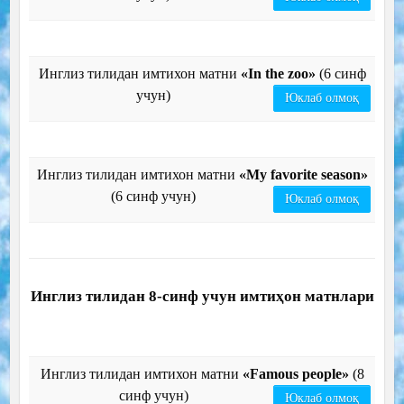
Инглиз тилидан имтихон матни
«In the zoo»
(6 синф
учун)
Юклаб олмоқ
Инглиз тилидан имтихон матни
«My favorite season»
(6 синф учун)
Юклаб олмоқ
Инглиз тилидан 8-синф учун имтиҳон матнлари
Инглиз тилидан имтихон матни
«Famous people»
(8
синф учун)
Юклаб олмоқ