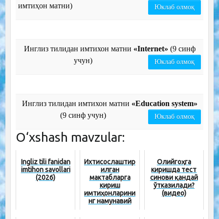
имтиҳон матни)
Юклаб олмоқ
Инглиз тилидан имтихон матни
«Internet»
(9 синф
учун)
Юклаб олмоқ
Инглиз тилидан имтихон матни
«Education system»
(9 синф учун)
Юклаб олмоқ
O‘xshash mavzular:
Ingliz tili fanidan
Ихтисослаштир
Олийгоҳга
imtihon savollari
илган
киришда тест
(2026)
мактабларга
синови қандай
кириш
ўтказилади?
имтиҳонларини
(видео)
нг намунавий
саволлари