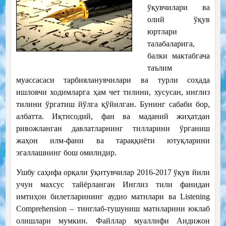
ўқувчилари ва
олий ўқув
юртлари
талабаларига,
балки мактабгача
таълим
муассасаси тарбияланувчилари ва турли соҳада
ишловчи ходимларга ҳам чет тилини, хусусан, инглиз
тилини ўргатиш йўлга қўйилган. Бунинг сабаби бор,
албатта. Иқтисодий, фан ва маданий жиҳатдан
ривожланган давлатларнинг тилларини ўрганиш
жаҳон илм-фани ва тараққиёти ютуқларини
эгаллашнинг бош омилидир.
Ушбу саҳифа орқали ўқитувчилар 2016-2017 ўқув йили
учун махсус тайёрланган Инглиз тили фанидан
имтиҳон билетларининг аудио матнлари ва Listening
Comprehension – тинглаб-тушуниш матнларини юклаб
олишлари мумкин. Файллар муаллифи Андижон