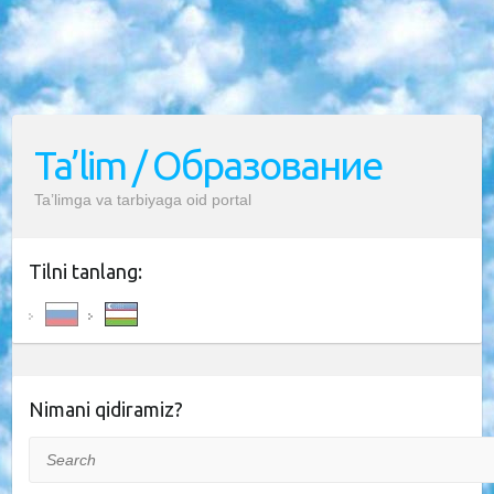
Ta’lim / Образование
Ta’limga va tarbiyaga oid portal
Tilni tanlang:
Nimani qidiramiz?
Search