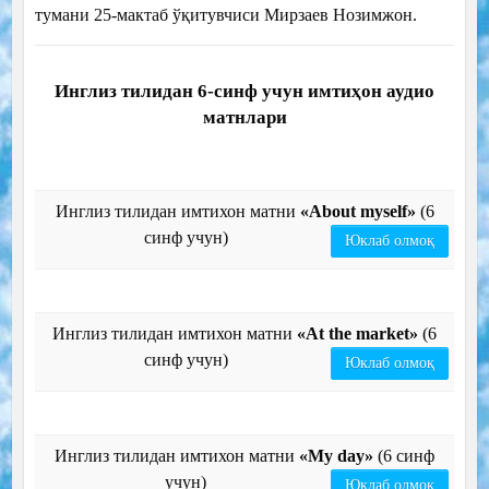
тумани 25-мактаб ўқитувчиси Мирзаев Нозимжон.
Инглиз тилидан 6-синф учун имтиҳон аудио
матнлари
Инглиз тилидан имтихон матни
«About myself»
(6
синф учун)
Юклаб олмоқ
Инглиз тилидан имтихон матни
«At the market»
(6
синф учун)
Юклаб олмоқ
Инглиз тилидан имтихон матни
«My day»
(6 синф
учун)
Юклаб олмоқ