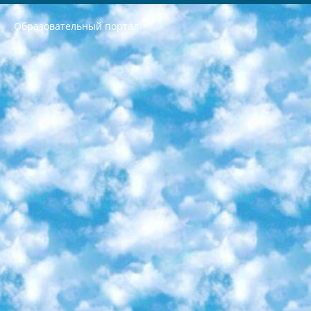
Образовательный портал
РЕСПУБЛИКА УЗБЕКИСТАН МИНИСТРЕРСТВО ДОШКОЛЬНОГО И ШКОЛЬНОГО ОБРАЗОВАНИЯ КОМАНДА в общеобразовательных учреждениях в 2023-2024 учебном году организация и проведение итоговой государственной аттестации обучающихся о Министра дошкольного и школьного образования Республики Узбекистан от 4 марта 2008 года (постановлением Минюста от 20 марта 2008 года № 1778 государственной регистрации) «Итоговое состояние учащихся общего среднего образования на основании положения об утверждении положения об аттестации общего среднего образования выпускной экзамен студентов в образовательных учреждениях в 2023-2024 учебном году В целях организации и прохождения аттестации приказываю: 1. Следующее: перечень предметов, по которым будет проводиться итоговая государственная аттестация и экзамен формы перевода согласно приложению 1; сертификаты международного образца, оценивающие уровень владения иностранными языками перечень согласно приложению 2; 2. Педагогический при специализированных образовательных учреждениях. научно-практический центр квалификации и международной оценки (Д.Давидова) 2024 г. До 25 марта: задания по предметам, по которым будет проводиться итоговая аттестация разработка и утверждение технических условий; итоговая аттестация на основании разработанного предметного задания разработка вопросов по предметам (устно и письменно), экзамен передача; общеобразовательные средние школы и специальные учебные заведения учащиеся выпускных классов школ и интернатов в агентской системе подготовка базы данных экзаменационных материалов и критериев оценки; перевод базы экзаменационных материалов на все языки обучения подать в Республиканский образовательный центр для изготовления; варианты экзаменов на основе разработанных контрольных материалов пусть будут поставлены задачи формирования. 3. Республиканский образовательный центр (Ш.Худайкулов) до 5 апреля 2024 года. до: база данных предоставленных экзаменационных материалов на все языки обучения перевод и экспертиза; для слепых, слабовидящих, глухих, слабослышащих и умственно отсталых детей учащиеся выпускных классов специализированных школ и школ-интернатов база данных экзаменационных материалов на всех преподаваемых языках подготовка критериев оценки; специализированные школы для умственно отсталых детей и технологии для учащихся выпускных классов школ-интернатов разработка соответствующих рекомендаций и критериев проведения ЕГЭ по естествознанию давать задания. 4. Педагогический при специализированных образовательных учреждениях. Научно-практический центр навыков и международной оценки (Д.Давидова), Республика образовательный центр (Худайкулов Ш.) итоговый государственный аттестационный экзамен ориентирован на творческое и логическое мышление при подготовке базы материалов учитывать введение заданий. 5. Следует отметить, что: сертификат государственного образца о знании общеобразовательного предмета и как минимум национальный уровень B1 по предметам на иностранных языках, указанным в Приложении 2. или международно признанный сертификат эквивалентного уровня студенты, изучающие определенный предмет, освобождаются от экзамена; по соответствующим предметам запланирована итоговая государственная аттестация за день до дня, путем жеребьевки Рабочей группой (в письменной форме по предметам, проводимым в форме) из числа сформированных вариантов выбрано 2 варианта; 2 выбранных варианта экзамена анонсированы на официальном сайте министерства и все выпускники по всей стране на основе этих вариантов проводит итоговую государственную аттестацию. 6. Государственное образование учащихся средних общеобразовательных учреждений. знания в соответствии с квалификационными требованиями, которые необходимо приобрести на основании стандартов итоговый (выпускной) контроль для 9 и 11 классов в целях тестирования Экзамены (далее – экзамены) состоят из предметов, перечисленных в приложении 1. будет сделано. 7. Экзамены пройдут с 26 мая по 15 июня 2024 г. (кроме науки физического воспитания). 8. Физическая для учащихся 9 классов общесредних образовательных учреждений. Экзамены по предмету «Образование, квалификация медицина» 1-6 мая 2024 года. сотрудники перевести под присмотр (с отклонениями в физическом или умственном развитии) специализированная школа для детей, школы-интернаты и со сколиозом школы-интернаты санаторного типа для больных детей исключены). 9. Он был слепым, слабовидящим и имел нарушения опорно-двигательного аппарата. экзамены в специализированных школах и интернатах для детей должны проводиться исходя из требований, предъявляемых к общеобразовательным учреждениям (физкультура кроме науки). 10. Специализированная школа для глухих и слабослышащих детей. и экзамены в интернатах и быть реализован в виде письменного теста по математике. 11. Специальность для умственно отсталых детей. Для 9 класса Родной язык и литературное письмо Государственный язык (язык обучения – узбекский). для неклассов) написано Математическое письмо Письменная/устная история Узбекистана Физическое воспитание практично Итоговый контроль Для 11 класса Написание родного языка и литературы (эссе) Математическое письмо Узбекский язык (обучение на узбекском языке) не посещающее общее среднее образование для учреждений)/Образовательное учреждение выбор письменный и устный Иностранный язык письменный/устный Письменная/устная история Узбекистана *По выбору студента:  Химия  Физика  Основы государственного права  География 10 бесплатных образовательных ресурсов - Мы составили подборку онлайн-проектов с интерактивными упражнениями, видеолекциями и статьями. Они помогут вам обрести новые и освежить старые знания бесплатно. 1. «ИНТУИТ» Старейшая образовательная площадка Рунета. Здесь вы найдёте сотни текстовых и видеокурсов на десятки различных тем — от программирования до психологии. Многие курсы подготовлены российскими университетами и крупными международными компаниями вроде Intel и Microsoft. Самостоятельное обучение бесплатное, но желающие могут оплатить услуги персональных наставников. 2. «Смартия» знакомит с актуальными профессиями и подсказывает, как им обучаться. Выбрав заинтересовавшую вас специальность — SMM-специалист, фотограф, веб-дизайнер или другую, — увидите список необходимых для неё умений. Чтобы вы могли освоить их самостоятельно, для каждого умения площадка отображает подборку ссылок на учебные материалы. Хотя «Смартия» ориентируется на русскоязычную аудиторию, часть контента всё же доступна только на английском. 3. «Лекторий Физтеха» Проект Московского физико-технического института (Физтеха). С его помощью вы можете смотреть онлайн серии лекций, записанные на видео в этом вузе. В числе доступных предметов — физика, биология, химия, информационные технологии и другие. К некоторым лекциям администрация ресурса прилагает готовые конспекты, которые можно скачивать в PDF-формате. 4. ITMOcourses Онлайн-площадка Санкт-Петербургского национального исследовательского университета информационных технологий, механики и оптики (ИТМО). Ресурс предоставляет свободный доступ к курсам, разработанным в этом вузе. Каталог материалов разбит на четыре категории: «Оптические системы и технологии», «Приборостроение и робототехника», «Информационные технологии» и «Биотехнологии». Курсы состоят из видеолекций, интерактивных демонстраций и заданий. 5. «КиберЛенинка» Электронная научная библиотека открытого доступа. Каталог площадки регулярно обрастает текстами статей из различных научных изданий. Сгруппированные по журналам и рубрикам публикации можно читать онлайн или скачивать целиком в PDF-формате. Проект нацелен на популяризацию науки за счёт открытого доступа к качественной информации. 6. «ПостНаука» На этом ресурсе публикуют подборки видеолекций, составленные экспертами из разных отраслей и объединённые общими темами. Среди них, к примеру, есть серии «Биоинформатика и геномика», «Культура средневековой Скандинавии» и Cinema Studies о теории кино. Каждая подборка лекций — логически связанная история, рассказанная экспертом от первого лица. Кроме того, на сайте появляются научно-образовательные статьи и тесты на разные темы. 7. «Newочём» Команда проекта «Newочём» отбирает самые интересные тексты из англоязычных СМИ и переводит те из них, за которые голосуют участники сообщества «ВКонтакте». По большей части это научно-популярные статьи. Редакторы придумывают лишь заголовки, в остальном содержание переводов соответствует оригиналам. Полные тексты можно читать прямо в социальной сети. 8. InternetUrok Онлайн-база материалов по основным дисциплинам школьной программы. Информация на сайте структурирована по классам, предметам и темам (урокам). Каждый урок состоит из видеолекций и конспектов. Есть также интерактивные тренажёры и тесты для закрепления пройденного материала. Даже если вы давно окончили школу, возможность повторить программу старших классов всегда может пригодиться. 9. Edutainme Ещё один ресурс об образовании. В отличие от Newtonew, как мне кажется, Edutainme больше ориентируется на представителей индустрии: педагогов, предпринимателей, разработчиков образовательных проектов. Но и любой, кто просто стремится к саморазвитию, найдёт на сайте много полезного и интересного для себя. Например, информацию о новых курсах и образовательных сервисах. 10. Newtonew Онлайн-медиа об образовании и обучении в широком смысле. Авторы Newtonew пишут об инструментах, заведениях, тактиках и стратегиях, которые помогают учить других и получать новые знания самостоятельно. На этой площадке вы найдёте новости, обзоры, аналитические мат