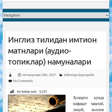
Инглиз тилидан имтиҳон
матнлари (аудио-
топиклар) намуналари
пятница мая 26th, 2017
Imtihonga tayyorgarlik
No Comments
Ko‘rishlar soni
3,237
Ҳозирги кунда
нафақат мактаб,
лицей, коллеж