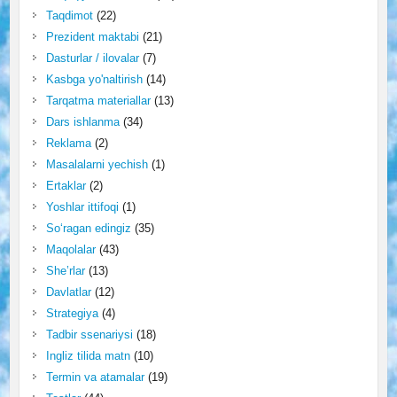
Taqdimot
(22)
Prezident maktabi
(21)
Dasturlar / ilovalar
(7)
Kasbga yo'naltirish
(14)
Tarqatma materiallar
(13)
Dars ishlanma
(34)
Reklama
(2)
Masalalarni yechish
(1)
Ertaklar
(2)
Yoshlar ittifoqi
(1)
So‘ragan edingiz
(35)
Maqolalar
(43)
She’rlar
(13)
Davlatlar
(12)
Strategiya
(4)
Tadbir ssenariysi
(18)
Ingliz tilida matn
(10)
Termin va atamalar
(19)