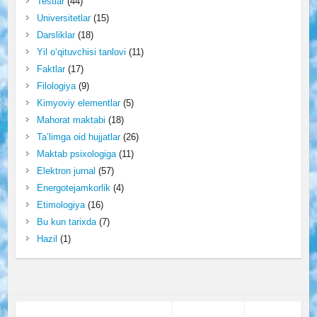
Testlar
(44)
Universitetlar
(15)
Darsliklar
(18)
Yil o‘qituvchisi tanlovi
(11)
Faktlar
(17)
Filologiya
(9)
Kimyoviy elementlar
(5)
Mahorat maktabi
(18)
Ta’limga oid hujjatlar
(26)
Maktab psixologiga
(11)
Elektron jurnal
(57)
Energotejamkorlik
(4)
Etimologiya
(16)
Bu kun tarixda
(7)
Hazil
(1)