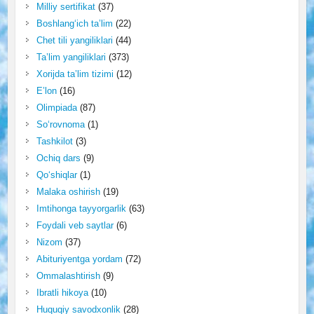
Milliy sertifikat
(37)
Boshlang‘ich ta’lim
(22)
Chet tili yangiliklari
(44)
Ta’lim yangiliklari
(373)
Xorijda ta’lim tizimi
(12)
E’lon
(16)
Olimpiada
(87)
So‘rovnoma
(1)
Tashkilot
(3)
Ochiq dars
(9)
Qo‘shiqlar
(1)
Malaka oshirish
(19)
Imtihonga tayyorgarlik
(63)
Foydali veb saytlar
(6)
Nizom
(37)
Abituriyentga yordam
(72)
Ommalashtirish
(9)
Ibratli hikoya
(10)
Huquqiy savodxonlik
(28)