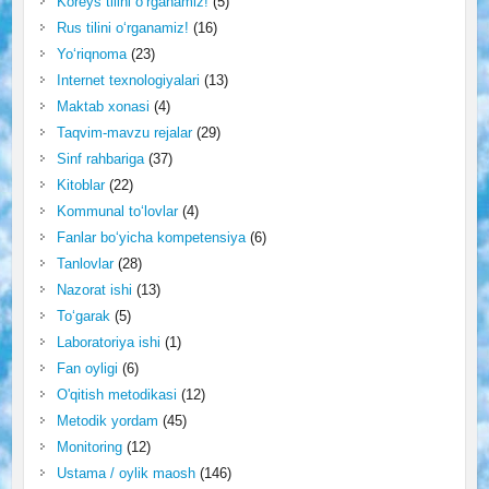
Koreys tilini o‘rganamiz!
(5)
Rus tilini o‘rganamiz!
(16)
Yo‘riqnoma
(23)
Internet texnologiyalari
(13)
Maktab xonasi
(4)
Taqvim-mavzu rejalar
(29)
Sinf rahbariga
(37)
Kitoblar
(22)
Kommunal to‘lovlar
(4)
Fanlar bo‘yicha kompetensiya
(6)
Tanlovlar
(28)
Nazorat ishi
(13)
To‘garak
(5)
Laboratoriya ishi
(1)
Fan oyligi
(6)
O'qitish metodikasi
(12)
Metodik yordam
(45)
Monitoring
(12)
Ustama / oylik maosh
(146)