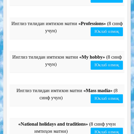
Инглиз тилидан имтихон матни
«Professions»
(8 синф
учун)
Юклаб олмоқ
Инглиз тилидан имтихон матни
«My hobby»
(8 синф
учун)
Юклаб олмоқ
Инглиз тилидан имтихон матни
«Mass madia»
(8
синф учун)
Юклаб олмоқ
«National holidays and traditions»
(8 синф учун
имтиҳон матни)
Юклаб олмоқ