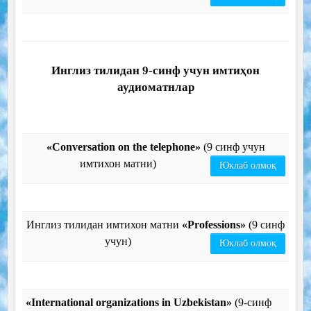
Инглиз тилидан 9-синф учун имтиҳон
аудиоматнлар
«Conversation on the telephone»
(9 синф учун
имтихон матни)
Юклаб олмоқ
Инглиз тилидан имтихон матни
«Professions»
(9 синф
учун)
Юклаб олмоқ
«International organizations in Uzbekistan»
(9-синф