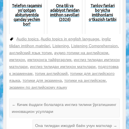
Telefon raqamini
Ona tili va
Tanlov fanlari
yo'qotgan
adabiyot fanidan
boʻyicha
abituriyentda
imtihon savollari
imtihonlarni
qanday yechim
(2026)
oʻtkazish tartibi
bor?
Audio topics
,
Audio topics in english language
,
ingliz
tilidan imtihon matnlari
,
Listening
,
Listening Comprehension
,
английский язык топик
,
аудио-топики на английском
,
имтиҳон
,
имтиҳонга тайёргарлик
,
инглиз тилидан имтихон
матнлари
,
инглиз тилидан имтиҳон матнлари
,
подготовка
к экзаменам
,
топик английский
,
топики для английского
языка
,
топики для экзамена
,
топики на английском
,
экзамен по английскому языку
←
Кичик ёшдаги болаларга инглиз тилини ўргатишнинг
инновацион усуллари
Она тилидан ижодий баён учун матнлар
→