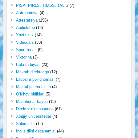
PISA, PIRLS, TIMSS, TALIS
(7)
Astronomiya
(4)
Attestatsiya
(156)
Audiokitob
(18)
Xavfsizlik
(14)
Videodars
(38)
Sport turlari
(9)
Viktorina
(3)
Bola tarbiyasi
(23)
Maktab direktoriga
(12)
Lavozim yo'riqnomasi
(7)
Maktabgacha ta’lim
(4)
O‘lchov birliklari
(5)
Mashhurlar hayoti
(19)
Direktor o‘rinbosariga
(61)
Xorijiy universitetlar
(4)
Salomatlik
(12)
Ingliz tilini o‘rganamiz!
(44)