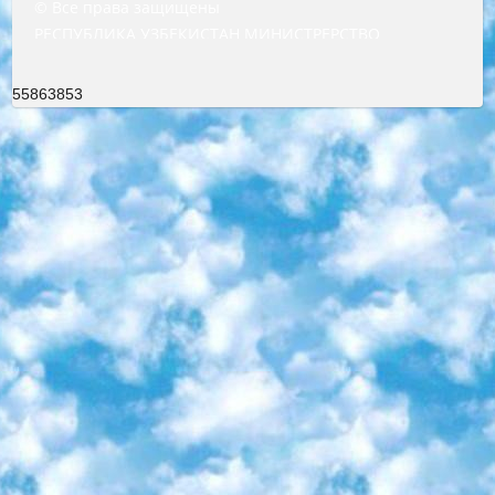
© Все права защищены
РЕСПУБЛИКА УЗБЕКИСТАН МИНИСТРЕРСТВО ДОШКОЛЬНОГО И ШКОЛЬНОГО ОБРАЗОВАНИЯ КОМАНДА в общеобразовательных учреждениях в 2023-2024 учебном году организация и проведение итоговой государственной аттестации обучающихся о Министра дошкольного и школьного образования Республики Узбекистан от 4 марта 2008 года (постановлением Минюста от 20 марта 2008 года № 1778 государственной регистрации) «Итоговое состояние учащихся общего среднего образования на основании положения об утверждении положения об аттестации общего среднего образования выпускной экзамен студентов в образовательных учреждениях в 2023-2024 учебном году В целях организации и прохождения аттестации приказываю: 1. Следующее: перечень предметов, по которым будет проводиться итоговая государственная аттестация и экзамен формы перевода согласно приложению 1; сертификаты международного образца, оценивающие уровень владения иностранными языками перечень согласно приложению 2; 2. Педагогический при специализированных образовательных учреждениях. научно-практический центр квалификации и международной оценки (Д.Давидова) 2024 г. До 25 марта: задания по предметам, по которым будет проводиться итоговая аттестация разработка и утверждение технических условий; итоговая аттестация на основании разработанного предметного задания разработка вопросов по предметам (устно и письменно), экзамен передача; общеобразовательные средние школы и специальные учебные заведения учащиеся выпускных классов школ и интернатов в агентской системе подготовка базы данных экзаменационных материалов и критериев оценки; перевод базы экзаменационных материалов на все языки обучения подать в Республиканский образовательный центр для изготовления; варианты экзаменов на основе разработанных контрольных материалов пусть будут поставлены задачи формирования. 3. Республиканский образовательный центр (Ш.Худайкулов) до 5 апреля 2024 года. до: база данных предоставленных экзаменационных материалов на все языки обучения перевод и экспертиза; для слепых, слабовидящих, глухих, слабослышащих и умственно отсталых детей учащиеся выпускных классов специализированных школ и школ-интернатов база данных экзаменационных материалов на всех преподаваемых языках подготовка критериев оценки; специализированные школы для умственно отсталых детей и технологии для учащихся выпускных классов школ-интернатов разработка соответствующих рекомендаций и критериев проведения ЕГЭ по естествознанию давать задания. 4. Педагогический при специализированных образовательных учреждениях. Научно-практический центр навыков и международной оценки (Д.Давидова), Республика образовательный центр (Худайкулов Ш.) итоговый государственный аттестационный экзамен ориентирован на творческое и логическое мышление при подготовке базы материалов учитывать введение заданий. 5. Следует отметить, что: сертификат государственного образца о знании общеобразовательного предмета и как минимум национальный уровень B1 по предметам на иностранных языках, указанным в Приложении 2. или международно признанный сертификат эквивалентного уровня студенты, изучающие определенный предмет, освобождаются от экзамена; по соответствующим предметам запланирована итоговая государственная аттестация за день до дня, путем жеребьевки Рабочей группой (в письменной форме по предметам, проводимым в форме) из числа сформированных вариантов выбрано 2 варианта; 2 выбранных варианта экзамена анонсированы на официальном сайте министерства и все выпускники по всей стране на основе этих вариантов проводит итоговую государственную аттестацию. 6. Государственное образование учащихся средних общеобразовательных учреждений. знания в соответствии с квалификационными требованиями, которые необходимо приобрести на основании стандартов итоговый (выпускной) контроль для 9 и 11 классов в целях тестирования Экзамены (далее – экзамены) состоят из предметов, перечисленных в приложении 1. будет сделано. 7. Экзамены пройдут с 26 мая по 15 июня 2024 г. (кроме науки физического воспитания). 8. Физическая для учащихся 9 классов общесредних образовательных учреждений. Экзамены по предмету «Образование, квалификация медицина» 1-6 мая 2024 года. сотрудники перевести под присмотр (с отклонениями в физическом или умственном развитии) специализированная школа для детей, школы-интернаты и со сколиозом школы-интернаты санаторного типа для больных детей исключены). 9. Он был слепым, слабовидящим и имел нарушения опорно-двигательного аппарата. экзамены в специализированных школах и интернатах для детей должны проводиться исходя из требований, предъявляемых к общеобразовательным учреждениям (физкультура кроме науки). 10. Специализированная школа для глухих и слабослышащих детей. и экзамены в интернатах и быть реализован в виде письменного теста по математике. 11. Специальность для умственно отсталых детей. Для 9 класса Родной язык и литературное письмо Государственный язык (язык обучения – узбекский). для неклассов) написано Математическое письмо Письменная/устная история Узбекистана Физическое воспитание практично Итоговый контроль Для 11 класса Написание родного языка и литературы (эссе) Математическое письмо Узбекский язык (обучение на узбекском языке) не посещающее общее среднее образование для учреждений)/Образовательное учреждение выбор письменный и устный Иностранный язык письменный/устный Письменная/устная история Узбекистана *По выбору студента:  Химия  Физика  Основы государственного права  География 10 бесплатных образовательных ресурсов - Мы составили подборку онлайн-проектов с интерактивными упражнениями, видеолекциями и статьями. Они помогут вам обрести новые и освежить старые знания бесплатно. 1. «ИНТУИТ» Старейшая образовательная площадка Рунета. Здесь вы найдёте сотни текстовых и видеокурсов на десятки различных тем — от программирования до психологии. Многие курсы подготовлены российскими университетами и крупными международными компаниями вроде Intel и Microsoft. Самостоятельное обучение бесплатное, но желающие могут оплатить услуги персональных наставников. 2. «Смартия» знакомит с актуальными профессиями и подсказывает, как им обучаться. Выбрав заинтересовавшую вас специальность — SMM-специалист, фотограф, веб-дизайнер или другую, — увидите список необходимых для неё умений. Чтобы вы могли освоить их самостоятельно, для каждого умения площадка отображает подборку ссылок на учебные материалы. Хотя «Смартия» ориентируется на русскоязычную аудиторию, часть контента всё же доступна только на английском. 3. «Лекторий Физтеха» Проект Московского физико-технического института (Физтеха). С его помощью вы можете смотреть онлайн серии лекций, записанные на видео в этом вузе. В числе доступных предметов — физика, биология, химия, информационные технологии и другие. К некоторым лекциям администрация ресурса прилагает готовые конспекты, которые можно скачивать в PDF-формате. 4. ITMOcourses Онлайн-площадка Санкт-Петербургского национального исследовательского университета информационных технологий, механики и оптики (ИТМО). Ресурс предоставляет свободный доступ к курсам, разработанным в этом вузе. Каталог материалов разбит на четыре категории: «Оптические системы и технологии», «Приборостроение и робототехника», «Информационные технологии» и «Биотехнологии». Курсы состоят из видеолекций, интерактивных демонстраций и заданий. 5. «КиберЛенинка» Электронная научная библиотека открытого доступа. Каталог площадки регулярно обрастает текстами статей из различных научных изданий. Сгруппированные по журналам и рубрикам публикации можно читать онлайн или скачивать целиком в PDF-формате. Проект нацелен на популяризацию науки за счёт открытого доступа к качественной информации. 6. «ПостНаука» На этом ресурсе публикуют подборки видеолекций, составленные экспертами из разных отраслей и объединённые общими темами. Среди них, к примеру, есть серии «Биоинформатика и геномика», «Культура средневековой Скандинавии» и Cinema Studies о теории кино. Каждая подборка лекций — логически связанная история, рассказанная экспертом от первого лица. Кроме того, на сайте появляются научно-образовательные статьи и тесты на разные темы. 7. «Newочём» Команда проекта «Newочём» отбирает самые интересные тексты из англоязычных СМИ и переводит те из них, за которые голосуют участники сообщества «ВКонтакте». По большей части это научно-популярные статьи. Редакторы придумывают лишь заголовки, в остальном содержание переводов соответствует оригиналам. Полные тексты можно читать прямо в социальной сети. 8. InternetUrok Онлайн-база материалов по основным дисциплинам школьной программы. Информация на сайте структурирована по классам, предметам и темам (урокам). Каждый урок состоит из видеолекций и конспектов. Есть также интерактивные тренажёры и тесты для закрепления пройденного материала. Даже если вы давно окончили школу, возможность повторить программу старших классов всегда может пригодиться. 9. Edutainme Ещё один ресурс об образовании. В отличие от Newtonew, как мне кажется, Edutainme больше ориентируется на представителей индустрии: педагогов, предпринимателей, разработчиков образовательных проектов. Но и любой, кто просто стремится к саморазвитию, найдёт на сайте много полезного и интересного для себя. Например, информацию о новых курсах и образовательных сервисах. 10. Newtonew Онлайн-медиа об образовании и обучении в широком смысле. Авторы Newtonew пишут об инструментах, заведениях, тактиках и стратегиях, которые помогают учить других и получать новые знания самостоятельно. На этой площадке вы найдёте новости, обзоры, аналитические мате
55863853