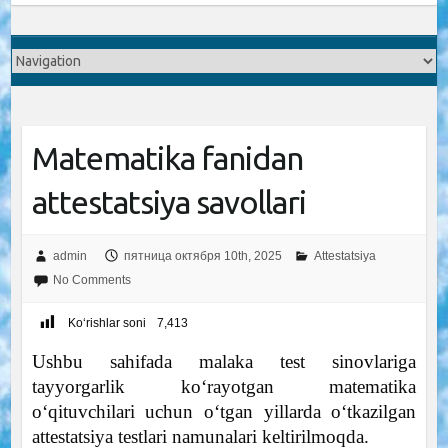
Matematika fanidan
attestatsiya savollari
admin
пятница октября 10th, 2025
Attestatsiya
No Comments
Ko‘rishlar soni
7,413
Ushbu sahifada malaka test sinovlariga
tayyorgarlik ko‘rayotgan matematika
o‘qituvchilari uchun o‘tgan yillarda o‘tkazilgan
attestatsiya testlari namunalari keltirilmoqda.