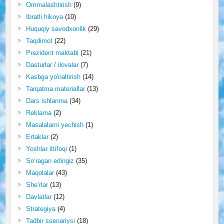
Ommalashtirish
(9)
Ibratli hikoya
(10)
Huquqiy savodxonlik
(29)
Taqdimot
(22)
Prezident maktabi
(21)
Dasturlar / ilovalar
(7)
Kasbga yo'naltirish
(14)
Tarqatma materiallar
(13)
Dars ishlanma
(34)
Reklama
(2)
Masalalarni yechish
(1)
Ertaklar
(2)
Yoshlar ittifoqi
(1)
So‘ragan edingiz
(35)
Maqolalar
(43)
She’rlar
(13)
Davlatlar
(12)
Strategiya
(4)
Tadbir ssenariysi
(18)