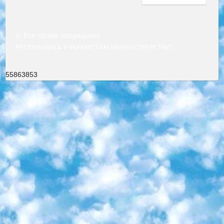
© Все права защищены
РЕСПУБЛИКА УЗБЕКИСТАН МИНИСТРЕРСТВО ДОШКОЛЬНОГО И ШКОЛЬНОГО ОБРАЗОВАНИЯ КОМАНДА в общеобразовательных учреждениях в 2023-2024 учебном году организация и проведение итоговой государственной аттестации обучающихся о Министра дошкольного и школьного образования Республики Узбекистан от 4 марта 2008 года (постановлением Минюста от 20 марта 2008 года № 1778 государственной регистрации) «Итоговое состояние учащихся общего среднего образования на основании положения об утверждении положения об аттестации общего среднего образования выпускной экзамен студентов в образовательных учреждениях в 2023-2024 учебном году В целях организации и прохождения аттестации приказываю: 1. Следующее: перечень предметов, по которым будет проводиться итоговая государственная аттестация и экзамен формы перевода согласно приложению 1; сертификаты международного образца, оценивающие уровень владения иностранными языками перечень согласно приложению 2; 2. Педагогический при специализированных образовательных учреждениях. научно-практический центр квалификации и международной оценки (Д.Давидова) 2024 г. До 25 марта: задания по предметам, по которым будет проводиться итоговая аттестация разработка и утверждение технических условий; итоговая аттестация на основании разработанного предметного задания разработка вопросов по предметам (устно и письменно), экзамен передача; общеобразовательные средние школы и специальные учебные заведения учащиеся выпускных классов школ и интернатов в агентской системе подготовка базы данных экзаменационных материалов и критериев оценки; перевод базы экзаменационных материалов на все языки обучения подать в Республиканский образовательный центр для изготовления; варианты экзаменов на основе разработанных контрольных материалов пусть будут поставлены задачи формирования. 3. Республиканский образовательный центр (Ш.Худайкулов) до 5 апреля 2024 года. до: база данных предоставленных экзаменационных материалов на все языки обучения перевод и экспертиза; для слепых, слабовидящих, глухих, слабослышащих и умственно отсталых детей учащиеся выпускных классов специализированных школ и школ-интернатов база данных экзаменационных материалов на всех преподаваемых языках подготовка критериев оценки; специализированные школы для умственно отсталых детей и технологии для учащихся выпускных классов школ-интернатов разработка соответствующих рекомендаций и критериев проведения ЕГЭ по естествознанию давать задания. 4. Педагогический при специализированных образовательных учреждениях. Научно-практический центр навыков и международной оценки (Д.Давидова), Республика образовательный центр (Худайкулов Ш.) итоговый государственный аттестационный экзамен ориентирован на творческое и логическое мышление при подготовке базы материалов учитывать введение заданий. 5. Следует отметить, что: сертификат государственного образца о знании общеобразовательного предмета и как минимум национальный уровень B1 по предметам на иностранных языках, указанным в Приложении 2. или международно признанный сертификат эквивалентного уровня студенты, изучающие определенный предмет, освобождаются от экзамена; по соответствующим предметам запланирована итоговая государственная аттестация за день до дня, путем жеребьевки Рабочей группой (в письменной форме по предметам, проводимым в форме) из числа сформированных вариантов выбрано 2 варианта; 2 выбранных варианта экзамена анонсированы на официальном сайте министерства и все выпускники по всей стране на основе этих вариантов проводит итоговую государственную аттестацию. 6. Государственное образование учащихся средних общеобразовательных учреждений. знания в соответствии с квалификационными требованиями, которые необходимо приобрести на основании стандартов итоговый (выпускной) контроль для 9 и 11 классов в целях тестирования Экзамены (далее – экзамены) состоят из предметов, перечисленных в приложении 1. будет сделано. 7. Экзамены пройдут с 26 мая по 15 июня 2024 г. (кроме науки физического воспитания). 8. Физическая для учащихся 9 классов общесредних образовательных учреждений. Экзамены по предмету «Образование, квалификация медицина» 1-6 мая 2024 года. сотрудники перевести под присмотр (с отклонениями в физическом или умственном развитии) специализированная школа для детей, школы-интернаты и со сколиозом школы-интернаты санаторного типа для больных детей исключены). 9. Он был слепым, слабовидящим и имел нарушения опорно-двигательного аппарата. экзамены в специализированных школах и интернатах для детей должны проводиться исходя из требований, предъявляемых к общеобразовательным учреждениям (физкультура кроме науки). 10. Специализированная школа для глухих и слабослышащих детей. и экзамены в интернатах и быть реализован в виде письменного теста по математике. 11. Специальность для умственно отсталых детей. Для 9 класса Родной язык и литературное письмо Государственный язык (язык обучения – узбекский). для неклассов) написано Математическое письмо Письменная/устная история Узбекистана Физическое воспитание практично Итоговый контроль Для 11 класса Написание родного языка и литературы (эссе) Математическое письмо Узбекский язык (обучение на узбекском языке) не посещающее общее среднее образование для учреждений)/Образовательное учреждение выбор письменный и устный Иностранный язык письменный/устный Письменная/устная история Узбекистана *По выбору студента:  Химия  Физика  Основы государственного права  География 10 бесплатных образовательных ресурсов - Мы составили подборку онлайн-проектов с интерактивными упражнениями, видеолекциями и статьями. Они помогут вам обрести новые и освежить старые знания бесплатно. 1. «ИНТУИТ» Старейшая образовательная площадка Рунета. Здесь вы найдёте сотни текстовых и видеокурсов на десятки различных тем — от программирования до психологии. Многие курсы подготовлены российскими университетами и крупными международными компаниями вроде Intel и Microsoft. Самостоятельное обучение бесплатное, но желающие могут оплатить услуги персональных наставников. 2. «Смартия» знакомит с актуальными профессиями и подсказывает, как им обучаться. Выбрав заинтересовавшую вас специальность — SMM-специалист, фотограф, веб-дизайнер или другую, — увидите список необходимых для неё умений. Чтобы вы могли освоить их самостоятельно, для каждого умения площадка отображает подборку ссылок на учебные материалы. Хотя «Смартия» ориентируется на русскоязычную аудиторию, часть контента всё же доступна только на английском. 3. «Лекторий Физтеха» Проект Московского физико-технического института (Физтеха). С его помощью вы можете смотреть онлайн серии лекций, записанные на видео в этом вузе. В числе доступных предметов — физика, биология, химия, информационные технологии и другие. К некоторым лекциям администрация ресурса прилагает готовые конспекты, которые можно скачивать в PDF-формате. 4. ITMOcourses Онлайн-площадка Санкт-Петербургского национального исследовательского университета информационных технологий, механики и оптики (ИТМО). Ресурс предоставляет свободный доступ к курсам, разработанным в этом вузе. Каталог материалов разбит на четыре категории: «Оптические системы и технологии», «Приборостроение и робототехника», «Информационные технологии» и «Биотехнологии». Курсы состоят из видеолекций, интерактивных демонстраций и заданий. 5. «КиберЛенинка» Электронная научная библиотека открытого доступа. Каталог площадки регулярно обрастает текстами статей из различных научных изданий. Сгруппированные по журналам и рубрикам публикации можно читать онлайн или скачивать целиком в PDF-формате. Проект нацелен на популяризацию науки за счёт открытого доступа к качественной информации. 6. «ПостНаука» На этом ресурсе публикуют подборки видеолекций, составленные экспертами из разных отраслей и объединённые общими темами. Среди них, к примеру, есть серии «Биоинформатика и геномика», «Культура средневековой Скандинавии» и Cinema Studies о теории кино. Каждая подборка лекций — логически связанная история, рассказанная экспертом от первого лица. Кроме того, на сайте появляются научно-образовательные статьи и тесты на разные темы. 7. «Newочём» Команда проекта «Newочём» отбирает самые интересные тексты из англоязычных СМИ и переводит те из них, за которые голосуют участники сообщества «ВКонтакте». По большей части это научно-популярные статьи. Редакторы придумывают лишь заголовки, в остальном содержание переводов соответствует оригиналам. Полные тексты можно читать прямо в социальной сети. 8. InternetUrok Онлайн-база материалов по основным дисциплинам школьной программы. Информация на сайте структурирована по классам, предметам и темам (урокам). Каждый урок состоит из видеолекций и конспектов. Есть также интерактивные тренажёры и тесты для закрепления пройденного материала. Даже если вы давно окончили школу, возможность повторить программу старших классов всегда может пригодиться. 9. Edutainme Ещё один ресурс об образовании. В отличие от Newtonew, как мне кажется, Edutainme больше ориентируется на представителей индустрии: педагогов, предпринимателей, разработчиков образовательных проектов. Но и любой, кто просто стремится к саморазвитию, найдёт на сайте много полезного и интересного для себя. Например, информацию о новых курсах и образовательных сервисах. 10. Newtonew Онлайн-медиа об образовании и обучении в широком смысле. Авторы Newtonew пишут об инструментах, заведениях, тактиках и стратегиях, которые помогают учить других и получать новые знания самостоятельно. На этой площадке вы найдёте новости, обзоры, аналитические мате
55863853