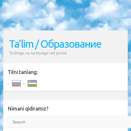
Ta’lim / Образование
Ta’limga va tarbiyaga oid portal
Tilni tanlang:
Nimani qidiramiz?
Search