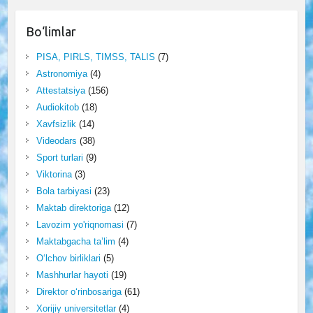
Bo‘limlar
PISA, PIRLS, TIMSS, TALIS
(7)
Astronomiya
(4)
Attestatsiya
(156)
Audiokitob
(18)
Xavfsizlik
(14)
Videodars
(38)
Sport turlari
(9)
Viktorina
(3)
Bola tarbiyasi
(23)
Maktab direktoriga
(12)
Lavozim yo'riqnomasi
(7)
Maktabgacha ta’lim
(4)
O‘lchov birliklari
(5)
Mashhurlar hayoti
(19)
Direktor o‘rinbosariga
(61)
Xorijiy universitetlar
(4)