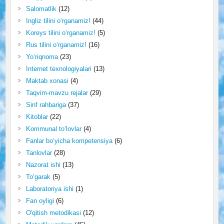
Salomatlik
(12)
Ingliz tilini o‘rganamiz!
(44)
Koreys tilini o‘rganamiz!
(5)
Rus tilini o‘rganamiz!
(16)
Yo‘riqnoma
(23)
Internet texnologiyalari
(13)
Maktab xonasi
(4)
Taqvim-mavzu rejalar
(29)
Sinf rahbariga
(37)
Kitoblar
(22)
Kommunal to‘lovlar
(4)
Fanlar bo‘yicha kompetensiya
(6)
Tanlovlar
(28)
Nazorat ishi
(13)
To‘garak
(5)
Laboratoriya ishi
(1)
Fan oyligi
(6)
O'qitish metodikasi
(12)