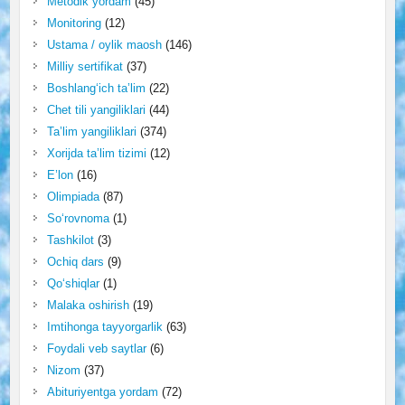
Metodik yordam
(45)
Monitoring
(12)
Ustama / oylik maosh
(146)
Milliy sertifikat
(37)
Boshlang‘ich ta’lim
(22)
Chet tili yangiliklari
(44)
Ta’lim yangiliklari
(374)
Xorijda ta’lim tizimi
(12)
E’lon
(16)
Olimpiada
(87)
So‘rovnoma
(1)
Tashkilot
(3)
Ochiq dars
(9)
Qo‘shiqlar
(1)
Malaka oshirish
(19)
Imtihonga tayyorgarlik
(63)
Foydali veb saytlar
(6)
Nizom
(37)
Abituriyentga yordam
(72)