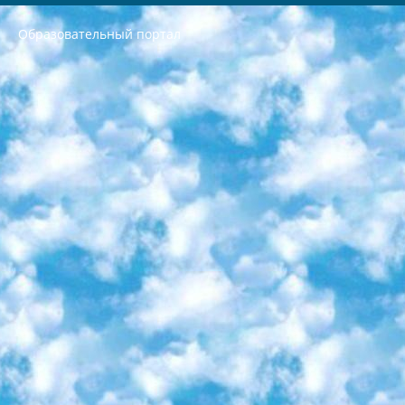
Образовательный портал
РЕСПУБЛИКА УЗБЕКИСТАН МИНИСТРЕРСТВО ДОШКОЛЬНОГО И ШКОЛЬНОГО ОБРАЗОВАНИЯ КОМАНДА в общеобразовательных учреждениях в 2023-2024 учебном году организация и проведение итоговой государственной аттестации обучающихся о Министра дошкольного и школьного образования Республики Узбекистан от 4 марта 2008 года (постановлением Минюста от 20 марта 2008 года № 1778 государственной регистрации) «Итоговое состояние учащихся общего среднего образования на основании положения об утверждении положения об аттестации общего среднего образования выпускной экзамен студентов в образовательных учреждениях в 2023-2024 учебном году В целях организации и прохождения аттестации приказываю: 1. Следующее: перечень предметов, по которым будет проводиться итоговая государственная аттестация и экзамен формы перевода согласно приложению 1; сертификаты международного образца, оценивающие уровень владения иностранными языками перечень согласно приложению 2; 2. Педагогический при специализированных образовательных учреждениях. научно-практический центр квалификации и международной оценки (Д.Давидова) 2024 г. До 25 марта: задания по предметам, по которым будет проводиться итоговая аттестация разработка и утверждение технических условий; итоговая аттестация на основании разработанного предметного задания разработка вопросов по предметам (устно и письменно), экзамен передача; общеобразовательные средние школы и специальные учебные заведения учащиеся выпускных классов школ и интернатов в агентской системе подготовка базы данных экзаменационных материалов и критериев оценки; перевод базы экзаменационных материалов на все языки обучения подать в Республиканский образовательный центр для изготовления; варианты экзаменов на основе разработанных контрольных материалов пусть будут поставлены задачи формирования. 3. Республиканский образовательный центр (Ш.Худайкулов) до 5 апреля 2024 года. до: база данных предоставленных экзаменационных материалов на все языки обучения перевод и экспертиза; для слепых, слабовидящих, глухих, слабослышащих и умственно отсталых детей учащиеся выпускных классов специализированных школ и школ-интернатов база данных экзаменационных материалов на всех преподаваемых языках подготовка критериев оценки; специализированные школы для умственно отсталых детей и технологии для учащихся выпускных классов школ-интернатов разработка соответствующих рекомендаций и критериев проведения ЕГЭ по естествознанию давать задания. 4. Педагогический при специализированных образовательных учреждениях. Научно-практический центр навыков и международной оценки (Д.Давидова), Республика образовательный центр (Худайкулов Ш.) итоговый государственный аттестационный экзамен ориентирован на творческое и логическое мышление при подготовке базы материалов учитывать введение заданий. 5. Следует отметить, что: сертификат государственного образца о знании общеобразовательного предмета и как минимум национальный уровень B1 по предметам на иностранных языках, указанным в Приложении 2. или международно признанный сертификат эквивалентного уровня студенты, изучающие определенный предмет, освобождаются от экзамена; по соответствующим предметам запланирована итоговая государственная аттестация за день до дня, путем жеребьевки Рабочей группой (в письменной форме по предметам, проводимым в форме) из числа сформированных вариантов выбрано 2 варианта; 2 выбранных варианта экзамена анонсированы на официальном сайте министерства и все выпускники по всей стране на основе этих вариантов проводит итоговую государственную аттестацию. 6. Государственное образование учащихся средних общеобразовательных учреждений. знания в соответствии с квалификационными требованиями, которые необходимо приобрести на основании стандартов итоговый (выпускной) контроль для 9 и 11 классов в целях тестирования Экзамены (далее – экзамены) состоят из предметов, перечисленных в приложении 1. будет сделано. 7. Экзамены пройдут с 26 мая по 15 июня 2024 г. (кроме науки физического воспитания). 8. Физическая для учащихся 9 классов общесредних образовательных учреждений. Экзамены по предмету «Образование, квалификация медицина» 1-6 мая 2024 года. сотрудники перевести под присмотр (с отклонениями в физическом или умственном развитии) специализированная школа для детей, школы-интернаты и со сколиозом школы-интернаты санаторного типа для больных детей исключены). 9. Он был слепым, слабовидящим и имел нарушения опорно-двигательного аппарата. экзамены в специализированных школах и интернатах для детей должны проводиться исходя из требований, предъявляемых к общеобразовательным учреждениям (физкультура кроме науки). 10. Специализированная школа для глухих и слабослышащих детей. и экзамены в интернатах и быть реализован в виде письменного теста по математике. 11. Специальность для умственно отсталых детей. Для 9 класса Родной язык и литературное письмо Государственный язык (язык обучения – узбекский). для неклассов) написано Математическое письмо Письменная/устная история Узбекистана Физическое воспитание практично Итоговый контроль Для 11 класса Написание родного языка и литературы (эссе) Математическое письмо Узбекский язык (обучение на узбекском языке) не посещающее общее среднее образование для учреждений)/Образовательное учреждение выбор письменный и устный Иностранный язык письменный/устный Письменная/устная история Узбекистана *По выбору студента:  Химия  Физика  Основы государственного права  География 10 бесплатных образовательных ресурсов - Мы составили подборку онлайн-проектов с интерактивными упражнениями, видеолекциями и статьями. Они помогут вам обрести новые и освежить старые знания бесплатно. 1. «ИНТУИТ» Старейшая образовательная площадка Рунета. Здесь вы найдёте сотни текстовых и видеокурсов на десятки различных тем — от программирования до психологии. Многие курсы подготовлены российскими университетами и крупными международными компаниями вроде Intel и Microsoft. Самостоятельное обучение бесплатное, но желающие могут оплатить услуги персональных наставников. 2. «Смартия» знакомит с актуальными профессиями и подсказывает, как им обучаться. Выбрав заинтересовавшую вас специальность — SMM-специалист, фотограф, веб-дизайнер или другую, — увидите список необходимых для неё умений. Чтобы вы могли освоить их самостоятельно, для каждого умения площадка отображает подборку ссылок на учебные материалы. Хотя «Смартия» ориентируется на русскоязычную аудиторию, часть контента всё же доступна только на английском. 3. «Лекторий Физтеха» Проект Московского физико-технического института (Физтеха). С его помощью вы можете смотреть онлайн серии лекций, записанные на видео в этом вузе. В числе доступных предметов — физика, биология, химия, информационные технологии и другие. К некоторым лекциям администрация ресурса прилагает готовые конспекты, которые можно скачивать в PDF-формате. 4. ITMOcourses Онлайн-площадка Санкт-Петербургского национального исследовательского университета информационных технологий, механики и оптики (ИТМО). Ресурс предоставляет свободный доступ к курсам, разработанным в этом вузе. Каталог материалов разбит на четыре категории: «Оптические системы и технологии», «Приборостроение и робототехника», «Информационные технологии» и «Биотехнологии». Курсы состоят из видеолекций, интерактивных демонстраций и заданий. 5. «КиберЛенинка» Электронная научная библиотека открытого доступа. Каталог площадки регулярно обрастает текстами статей из различных научных изданий. Сгруппированные по журналам и рубрикам публикации можно читать онлайн или скачивать целиком в PDF-формате. Проект нацелен на популяризацию науки за счёт открытого доступа к качественной информации. 6. «ПостНаука» На этом ресурсе публикуют подборки видеолекций, составленные экспертами из разных отраслей и объединённые общими темами. Среди них, к примеру, есть серии «Биоинформатика и геномика», «Культура средневековой Скандинавии» и Cinema Studies о теории кино. Каждая подборка лекций — логически связанная история, рассказанная экспертом от первого лица. Кроме того, на сайте появляются научно-образовательные статьи и тесты на разные темы. 7. «Newочём» Команда проекта «Newочём» отбирает самые интересные тексты из англоязычных СМИ и переводит те из них, за которые голосуют участники сообщества «ВКонтакте». По большей части это научно-популярные статьи. Редакторы придумывают лишь заголовки, в остальном содержание переводов соответствует оригиналам. Полные тексты можно читать прямо в социальной сети. 8. InternetUrok Онлайн-база материалов по основным дисциплинам школьной программы. Информация на сайте структурирована по классам, предметам и темам (урокам). Каждый урок состоит из видеолекций и конспектов. Есть также интерактивные тренажёры и тесты для закрепления пройденного материала. Даже если вы давно окончили школу, возможность повторить программу старших классов всегда может пригодиться. 9. Edutainme Ещё один ресурс об образовании. В отличие от Newtonew, как мне кажется, Edutainme больше ориентируется на представителей индустрии: педагогов, предпринимателей, разработчиков образовательных проектов. Но и любой, кто просто стремится к саморазвитию, найдёт на сайте много полезного и интересного для себя. Например, информацию о новых курсах и образовательных сервисах. 10. Newtonew Онлайн-медиа об образовании и обучении в широком смысле. Авторы Newtonew пишут об инструментах, заведениях, тактиках и стратегиях, которые помогают учить других и получать новые знания самостоятельно. На этой площадке вы найдёте новости, обзоры, аналитические мат