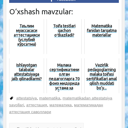
O‘xshash mavzular:
Таълим
Toifa testlari
Matematika
муассасаси
qachon
fanidan tarqatma
аттестацияси
oʻtkaziladi?
materiallar
(услубий
кўрсатма)
Ishlayotgan
Малака
Vazirlik
talabalar
сертификатини
pedagoglarning
attestatsiyaga
олган
malaka toifasi
jalb qilinadilarmi?
педагогларга 70
sertifikatlari amal
фоиз миқдорида
qilish muddati
устама ҳақ
bo‘y...
тўланади
attestatsiya
,
matematika
,
matematikadan attestatsiya
savollari
,
аттестация
,
математика
,
математикадан
аттестация саволлари