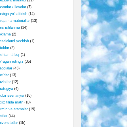
ezident maktabi
(21)
sturlar / ilovalar
(7)
sbga yo'naltirish
(14)
rqatma materiallar
(13)
rs ishlanma
(34)
eklama
(2)
salalarni yechish
(1)
taklar
(2)
shlar ittifoqi
(1)
‘ragan edingiz
(35)
qolalar
(43)
e’rlar
(13)
vlatlar
(12)
rategiya
(4)
dbir ssenariysi
(18)
gliz tilida matn
(10)
rmin va atamalar
(19)
stlar
(44)
iversitetlar
(15)