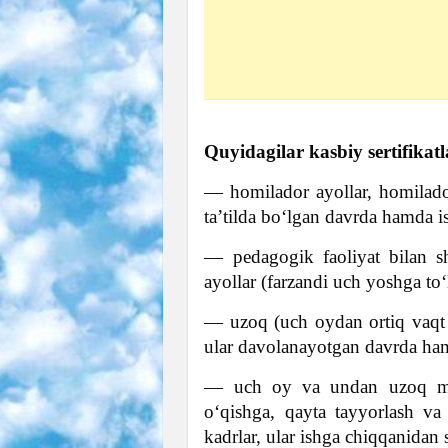
Quyidagilar kasbiy sertifika
— homilador ayollar, homiladorl
taʼtilda boʻlgan davrda hamda i
— pedagogik faoliyat bilan s
ayollar (farzandi uch yoshga to
— uzoq (uch oydan ortiq vaqt
ular davolanayotgan davrda ha
— uch oy va undan uzoq mud
oʻqishga, qayta tayyorlash va
kadrlar, ular ishga chiqqanidan