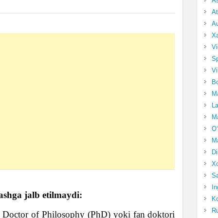
A
At
Au
Xa
Vi
Sp
Vi
Bo
Ma
La
Ma
O‘
Ma
Di
Xo
Sa
In
ashga jalb etilmaydi:
Ko
Ru
i Doctor of Philosophy (PhD) yoki fan doktori