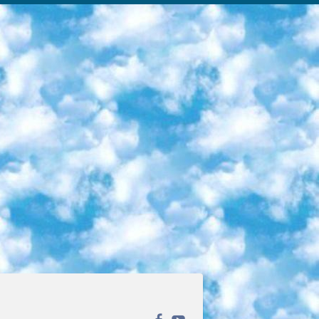
ека открытого доступа. Каталог площадки регулярно обрастает текстами статей из различных научных изданий. Сгруппированные по журналам и рубрикам публикации можно читать онлайн или скачивать целиком в PDF-формате. Проект нацелен на популяризацию науки за счёт открытого доступа к качественной информации. 6. «ПостНаука» На этом ресурсе публикуют подборки видеолекций, составленные экспертами из разных отраслей и объединённые общими темами. Среди них, к примеру, есть серии «Биоинформатика и геномика», «Культура средневековой Скандинавии» и Cinema Studies о теории кино. Каждая подборка лекций — логически связанная история, рассказанная экспертом от первого лица. Кроме того, на сайте появляются научно-образовательные статьи и тесты на разные темы. 7. «Newочём» Команда проекта «Newочём» отбирает самые интересные тексты из англоязычных СМИ и переводит те из них, за которые голосуют участники сообщества «ВКонтакте». По большей части это научно-популярные статьи. Редакторы придумывают лишь заголовки, в остальном содержание переводов соответствует оригиналам. Полные тексты можно читать прямо в социальной сети. 8. InternetUrok Онлайн-база материалов по основным дисциплинам школьной программы. Информация на сайте структурирована по классам, предметам и темам (урокам). Каждый урок состоит из видеолекций и конспектов. Есть также интерактивные тренажёры и тесты для закрепления пройденного материала. Даже если вы давно окончили школу, возможность повторить программу старших классов всегда может пригодиться. 9. Edutainme Ещё один ресурс об образовании. В отличие от Newtonew, как мне кажется, Edutainme больше ориентируется на представителей индустрии: педагогов, предпринимателей, разработчиков образовательных проектов. Но и любой, кто просто стремится к саморазвитию, найдёт на сайте много полезного и интересного для себя. Например, информацию о новых курсах и образовательных сервисах. 10. Newtonew Онлайн-медиа об образовании и обучении в широком смысле. Авторы Newtonew пишут об инструментах, заведениях, тактиках и стратегиях, которые помогают учить других и получать новые знания самостоятельно. На этой площадке вы найдёте новости, обзоры, аналитические мат