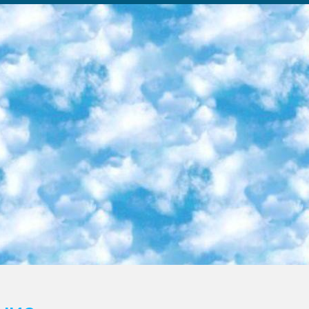
ка образовательный центр (Худайкулов Ш.) итоговый государственный аттестационный экзамен ориентирован на творческое и логическое мышление при подготовке базы материалов учитывать введение заданий. 5. Следует отметить, что: сертификат государственного образца о знании общеобразовательного предмета и как минимум национальный уровень B1 по предметам на иностранных языках, указанным в Приложении 2. или международно признанный сертификат эквивалентного уровня студенты, изучающие определенный предмет, освобождаются от экзамена; по соответствующим предметам запланирована итоговая государственная аттестация за день до дня, путем жеребьевки Рабочей группой (в письменной форме по предметам, проводимым в форме) из числа сформированных вариантов выбрано 2 варианта; 2 выбранных варианта экзамена анонсированы на официальном сайте министерства и все выпускники по всей стране на основе этих вариантов проводит итоговую государственную аттестацию. 6. Государственное образование учащихся средних общеобразовательных учреждений. знания в соответствии с квалификационными требованиями, которые необходимо приобрести на основании стандартов итоговый (выпускной) контроль для 9 и 11 классов в целях тестирования Экзамены (далее – экзамены) состоят из предметов, перечисленных в приложении 1. будет сделано. 7. Экзамены пройдут с 26 мая по 15 июня 2024 г. (кроме науки физического воспитания). 8. Физическая для учащихся 9 классов общесредних образовательных учреждений. Экзамены по предмету «Образование, квалификация медицина» 1-6 мая 2024 года. сотрудники перевести под присмотр (с отклонениями в физическом или умственном развитии) специализированная школа для детей, школы-интернаты и со сколиозом школы-интернаты санаторного типа для больных детей исключены). 9. Он был слепым, слабовидящим и имел нарушения опорно-двигательного аппарата. экзамены в специализированных школах и интернатах для детей должны проводиться исходя из требований, предъявляемых к общеобразовательным учреждениям (физкультура кроме науки). 10. Специализированная школа для глухих и слабослышащих детей. и экзамены в интернатах и быть реализован в виде письменного теста по математике. 11. Специальность для умственно отсталых детей. Для 9 класса Родной язык и литературное письмо Государственный язык (язык обучения – узбекский). для неклассов) написано Математическое письмо Письменная/устная история Узбекистана Физическое воспитание практично Итоговый контроль Для 11 класса Написание родного языка и литературы (эссе) Математическое письмо Узбекский язык (обучение на узбекском языке) не посещающее общее среднее образование для учреждений)/Образовательное учреждение выбор письменный и устный Иностранный язык письменный/устный Письменная/устная история Узбекистана *По выбору студента:  Химия  Физика  Основы государственного права  География 10 бесплатных образовательных ресурсов - Мы составили подборку онлайн-проектов с интерактивными упражнениями, видеолекциями и статьями. Они помогут вам обрести новые и освежить старые знания бесплатно. 1. «ИНТУИТ» Старейшая образовательная площадка Рунета. Здесь вы найдёте сотни текстовых и видеокурсов на десятки различных тем — от программирования до психологии. Многие курсы подготовлены российскими университетами и крупными международными компаниями вроде Intel и Microsoft. Самостоятельное обучение бесплатное, но желающие могут оплатить услуги персональных наставников. 2. «Смартия» знакомит с актуальными профессиями и подсказывает, как им обучаться. Выбрав заинтересовавшую вас специальность — SMM-специалист, фотограф, веб-дизайнер или другую, — увидите список необходимых для неё умений. Чтобы вы могли освоить их самостоятельно, для каждого умения площадка отображает подборку ссылок на учебные материалы. Хотя «Смартия» ориентируется на русскоязычную аудиторию, часть контента всё же доступна только на английском. 3. «Лекторий Физтеха» Проект Московского физико-технического института (Физтеха). С его помощью вы можете смотреть онлайн серии лекций, записанные на видео в этом вузе. В числе доступных предметов — физика, биология, химия, информационные технологии и другие. К некоторым лекциям администрация ресурса прилагает готовые конспекты, которые можно скачивать в PDF-формате. 4. ITMOcourses Онлайн-площадка Санкт-Петербургского национального исследовательского университета информационных технологий, механики и оптики (ИТМО). Ресурс предоставляет свободный доступ к курсам, разработанным в этом вузе. Каталог материалов разбит на четыре категории: «Оптические системы и технологии», «Приборостроение и робототехника», «Информационные технологии» и «Биотехнологии». Курсы состоят из видеолекций, интерактивных демонстраций и заданий. 5. «КиберЛенинка» Электронная научная библиот