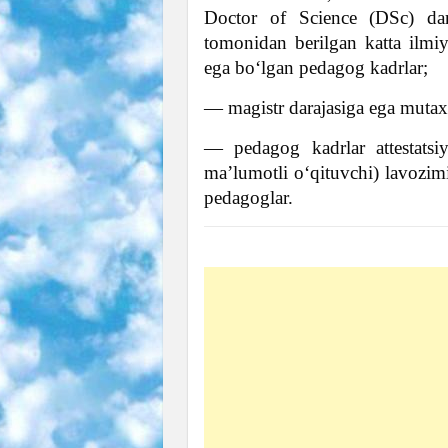
Doctor of Science (DSc) dara
tomonidan berilgan katta ilmi
ega boʻlgan pedagog kadrlar;
— magistr darajasiga ega mutaxa
— pedagog kadrlar attestatsiy
maʼlumotli oʻqituvchi) lavozim
pedagoglar.