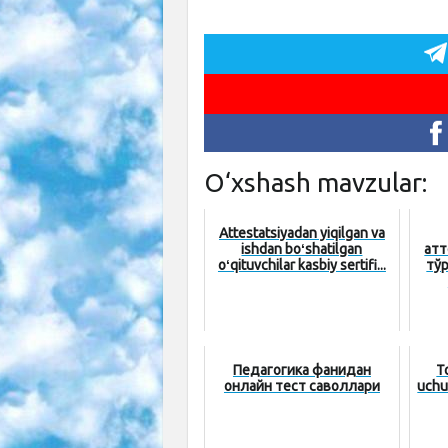
O‘xshash mavzular:
Attestatsiyadan yiqilgan va
ishdan boʻshatilgan
атт
oʻqituvchilar kasbiy sertifi...
тў
Педагогика фанидан
To
онлайн тест саволлари
uchu