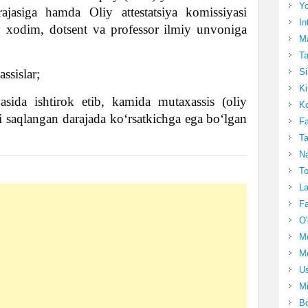
Yo
jasiga hamda Oliy attestatsiya komissiyasi
In
y xodim, dotsent va professor ilmiy unvoniga
Ma
Ta
Si
ssislar;
Ki
asida ishtirok etib, kamida mutaxassis (oliy
Ko
i saqlangan darajada koʻrsatkichga ega boʻlgan
Fa
Ta
Na
To
La
Fa
O'
M
Mo
Us
Mi
Bo