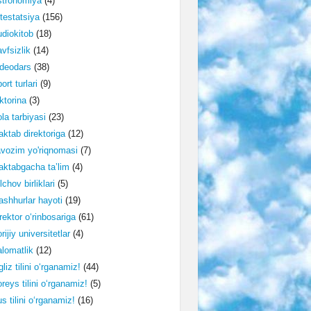
stronomiya
(4)
testatsiya
(156)
diokitob
(18)
vfsizlik
(14)
deodars
(38)
ort turlari
(9)
ktorina
(3)
la tarbiyasi
(23)
ktab direktoriga
(12)
vozim yo'riqnomasi
(7)
ktabgacha ta’lim
(4)
lchov birliklari
(5)
shhurlar hayoti
(19)
rektor o‘rinbosariga
(61)
rijiy universitetlar
(4)
lomatlik
(12)
gliz tilini o‘rganamiz!
(44)
reys tilini o‘rganamiz!
(5)
s tilini o‘rganamiz!
(16)