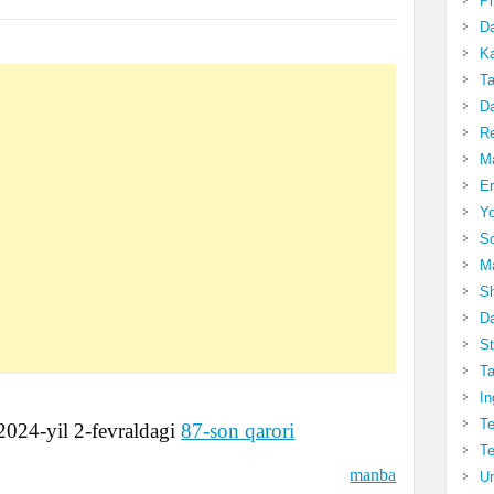
Pr
Da
Ka
Ta
Da
R
Ma
Er
Yo
So
Ma
Sh
Da
St
Ta
In
Te
024-yil 2-fevraldagi
87-son qarori
Te
manba
Un