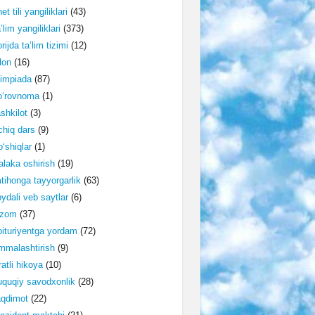
et tili yangiliklari
(43)
’lim yangiliklari
(373)
rijda ta’lim tizimi
(12)
lon
(16)
impiada
(87)
o‘rovnoma
(1)
shkilot
(3)
hiq dars
(9)
‘shiqlar
(1)
laka oshirish
(19)
tihonga tayyorgarlik
(63)
ydali veb saytlar
(6)
izom
(37)
ituriyentga yordam
(72)
malashtirish
(9)
ratli hikoya
(10)
quqiy savodxonlik
(28)
aqdimot
(22)