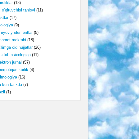
rsliklar
(18)
l o‘qituvchisi tanlovi
(11)
ktlar
(17)
lologiya
(9)
myoviy elementlar
(5)
horat maktabi
(18)
’limga oid hujjatlar
(26)
ktab psixologiga
(11)
ektron jurnal
(57)
ergotejamkorlik
(4)
imologiya
(16)
 kun tarixda
(7)
zil
(1)