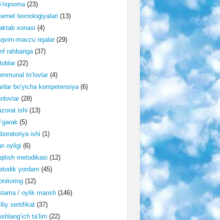
‘riqnoma
(23)
ternet texnologiyalari
(13)
ktab xonasi
(4)
qvim-mavzu rejalar
(29)
nf rahbariga
(37)
toblar
(22)
mmunal to‘lovlar
(4)
nlar bo‘yicha kompetensiya
(6)
nlovlar
(28)
zorat ishi
(13)
‘garak
(5)
boratoriya ishi
(1)
n oyligi
(6)
qitish metodikasi
(12)
etodik yordam
(45)
nitoring
(12)
tama / oylik maosh
(146)
lliy sertifikat
(37)
shlang‘ich ta’lim
(22)