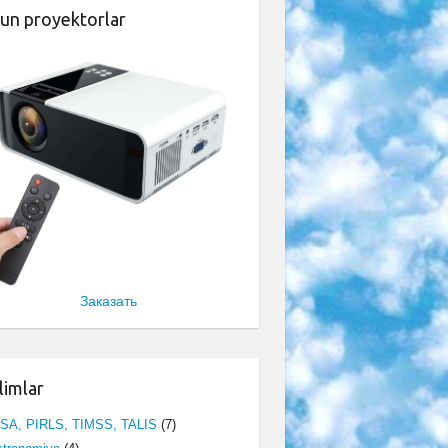
un proyektorlar
Заказать
limlar
ISA, PIRLS, TIMSS, TALIS
(7)