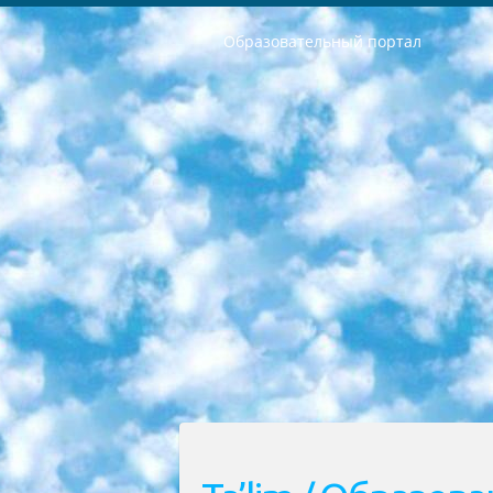
Образовательный портал
РЕСПУБЛИКА УЗБЕКИСТАН МИНИСТРЕРСТВО ДОШКОЛЬНОГО И ШКОЛЬНОГО ОБРАЗОВАНИЯ КОМАНДА в общеобразовательных учреждениях в 2023-2024 учебном году организация и проведение итоговой государственной аттестации обучающихся о Министра дошкольного и школьного образования Республики Узбекистан от 4 марта 2008 года (постановлением Минюста от 20 марта 2008 года № 1778 государственной регистрации) «Итоговое состояние учащихся общего среднего образования на основании положения об утверждении положения об аттестации общего среднего образования выпускной экзамен студентов в образовательных учреждениях в 2023-2024 учебном году В целях организации и прохождения аттестации приказываю: 1. Следующее: перечень предметов, по которым будет проводиться итоговая государственная аттестация и экзамен формы перевода согласно приложению 1; сертификаты международного образца, оценивающие уровень владения иностранными языками перечень согласно приложению 2; 2. Педагогический при специализированных образовательных учреждениях. научно-практический центр квалификации и международной оценки (Д.Давидова) 2024 г. До 25 марта: задания по предметам, по которым будет проводиться итоговая аттестация разработка и утверждение технических условий; итоговая аттестация на основании разработанного предметного задания разработка вопросов по предметам (устно и письменно), экзамен передача; общеобразовательные средние школы и специальные учебные заведения учащиеся выпускных классов школ и интернатов в агентской системе подготовка базы данных экзаменационных материалов и критериев оценки; перевод базы экзаменационных материалов на все языки обучения подать в Республиканский образовательный центр для изготовления; варианты экзаменов на основе разработанных контрольных материалов пусть будут поставлены задачи формирования. 3. Республиканский образовательный центр (Ш.Худайкулов) до 5 апреля 2024 года. до: база данных предоставленных экзаменационных материалов на все языки обучения перевод и экспертиза; для слепых, слабовидящих, глухих, слабослышащих и умственно отсталых детей учащиеся выпускных классов специализированных школ и школ-интернатов база данных экзаменационных материалов на всех преподаваемых языках подготовка критериев оценки; специализированные школы для умственно отсталых детей и технологии для учащихся выпускных классов школ-интернатов разработка соответствующих рекомендаций и критериев проведения ЕГЭ по естествознанию давать задания. 4. Педагогический при специализированных образовательных учреждениях. Научно-практический центр навыков и международной оценки (Д.Давидова), Республи