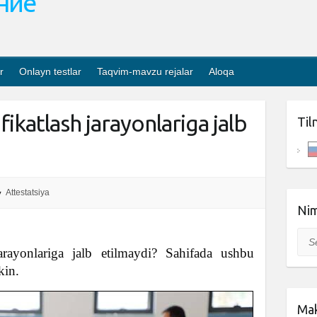
ание
r
Onlayn testlar
Taqvim-mavzu rejalar
Aloqa
fikatlash jarayonlariga jalb
Til
Attestatsiya
Nim
Sea
jarayonlariga jalb etilmaydi? Sahifada ushbu
kin.
Mak