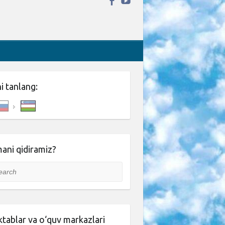
ni tanlang:
ani qidiramiz?
rch
tablar va o‘quv markazlari