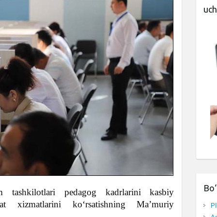
uch
Bo‘
 tashkilotlari pedagog kadrlarini kasbiy
lat xizmatlarini koʻrsatishning Maʼmuriy
P