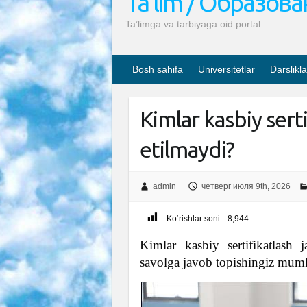
Ta’lim / Образов
Ta’limga va tarbiyaga oid portal
Bosh sahifa
Universitetlar
Darslikla
Kimlar kasbiy serti
etilmaydi?
admin
четверг июля 9th, 2026
Ko‘rishlar soni
8,944
Kimlar kasbiy sertifikatlash 
savolga javob topishingiz mum