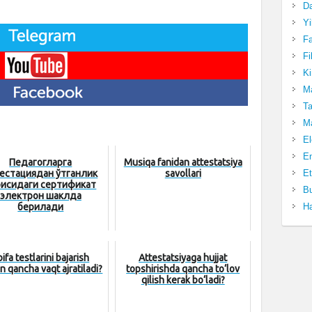
Da
Yi
Fa
Fi
Ki
Ma
Ta
Ma
El
En
Педагогларга
Musiqa fanidan attestatsiya
Et
естациядан ўтганлик
savollari
ғрисидаги сертификат
Bu
электрон шаклда
Ha
берилади
ifa testlarini bajarish
Attestatsiyaga hujjat
n qancha vaqt ajratiladi?
topshirishda qancha to‘lov
qilish kerak bo‘ladi?