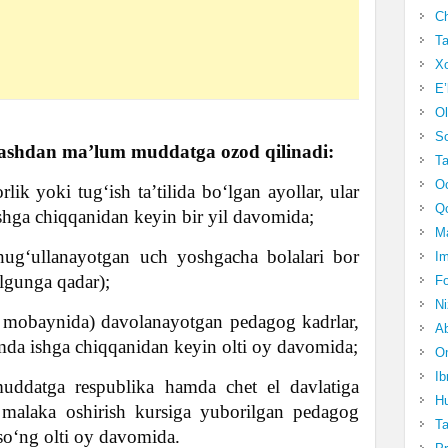
Ch
Ta
Xo
E’
Ol
S
tlashdan maʼlum muddatga ozod qilinadi:
Ta
Oc
ik yoki tugʻish taʼtilida boʻlgan ayollar, ular
Qo
shga chiqqanidan keyin bir yil davomida;
Ma
hugʻullanayotgan uch yoshgacha bolalari bor
Im
ʻlgunga qadar);
Fo
N
 mobaynida) davolanayotgan pedagog kadrlar,
Ab
mda ishga chiqqanidan keyin olti oy davomida;
Om
Ib
datga respublika hamda chet el davlatiga
Hu
 malaka oshirish kursiga yuborilgan pedagog
T
 soʻng olti oy davomida.