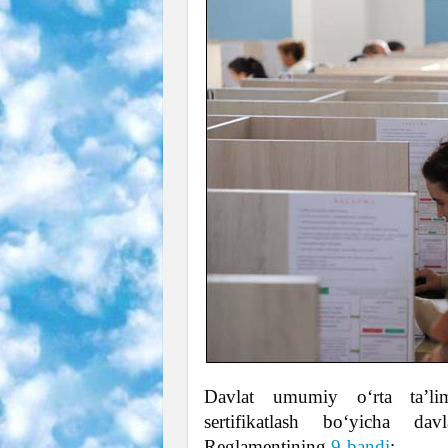
Davlat umumiy oʻrta taʼlim
sertifikatlash boʻyicha dav
Reglamentining
9-bandi
: