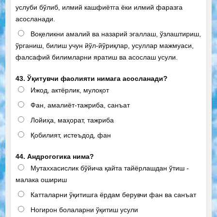
услуби бўлиб, илмий кашфиётга ёки илмий фаразга
асосланади.
Воқеликни амалий ва назарий эгаллаш, ўзлаштириш,
ўрганиш, билиш учун йўл-йўриқлар, усуллар мажмуаси,
фалсафий билимларни яратиш ва асослаш усули.
43. Ўқитувчи фаолияти нимага асосланади?
Ижод, актёрлик, мулоқот
Фан, амалиёт-тажриба, санъат
Лойиҳа, маҳорат, тажриба
Қобилият, истеъдод, фан
44. Андрогогика нима?
Мутаххасислик бўйича қайта тайёрлашдан ўтиш -
малака ошириш
Катталарни ўқитишга ёрдам берувчи фан ва санъат
Ногирон болаларни ўқитиш усули