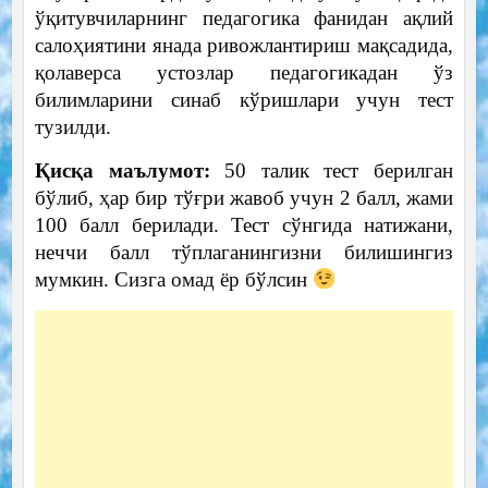
ўқитувчиларнинг педагогика фанидан ақлий
салоҳиятини янада ривожлантириш мақсадида,
қолаверса устозлар педагогикадан ўз
билимларини синаб кўришлари учун тест
тузилди.
Қисқа маълумот:
50 талик тест берилган
бўлиб, ҳар бир тўғри жавоб учун 2 балл, жами
100 балл берилади. Тест сўнгида натижани,
неччи балл тўплаганингизни билишингиз
мумкин. Сизга омад ёр бўлсин