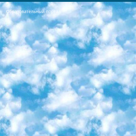
Образовательный портал
РЕСПУБЛИКА УЗБЕКИСТАН МИНИСТРЕРСТВО ДОШКОЛЬНОГО И ШКОЛЬНОГО ОБРАЗОВАНИЯ КОМАНДА в общеобразовательных учреждениях в 2023-2024 учебном году организация и проведение итоговой государственной аттестации обучающихся о Министра дошкольного и школьного образования Республики Узбекистан от 4 марта 2008 года (постановлением Минюста от 20 марта 2008 года № 1778 государственной регистрации) «Итоговое состояние учащихся общего среднего образования на основании положения об утверждении положения об аттестации общего среднего образования выпускной экзамен студентов в образовательных учреждениях в 2023-2024 учебном году В целях организации и прохождения аттестации приказываю: 1. Следующее: перечень предметов, по которым будет проводиться итоговая государственная аттестация и экзамен формы перевода согласно приложению 1; сертификаты международного образца, оценивающие уровень владения иностранными языками перечень согласно приложению 2; 2. Педагогический при специализированных образовательных учреждениях. научно-практический центр квалификации и международной оценки (Д.Давидова) 2024 г. До 25 марта: задания по предметам, по которым будет проводиться итоговая аттестация разработка и утверждение технических условий; итоговая аттестация на основании разработанного предметного задания разработка вопросов по предметам (устно и письменно), экзамен передача; общеобразовательные средние школы и специальные учебные заведения учащиеся выпускных классов школ и интернатов в агентской системе подготовка базы данных экзаменационных материалов и критериев оценки; перевод базы экзаменационных материалов на все языки обучения подать в Республиканский образовательный центр для изготовления; варианты экзаменов на основе разработанных контрольных материалов пусть будут поставлены задачи формирования. 3. Республиканский образовательный центр (Ш.Худайкулов) до 5 апреля 2024 года. до: база данных предоставленных экзаменационных материалов на все языки обучения перевод и экспертиза; для слепых, слабовидящих, глухих, слабослышащих и умственно отсталых детей учащиеся выпускных классов специализированных школ и школ-интернатов база данных экзаменационных материалов на всех преподаваемых языках подготовка критериев оценки; специализированные школы для умственно отсталых детей и технологии для учащихся выпускных классов школ-интернатов разработка соответствующих рекомендаций и критериев проведения ЕГЭ по естествознанию давать задания. 4. Педагогический при специализированных образовательных учреждениях. Научно-практический центр навыков и международной оценки (Д.Давидова), Республика образовательный центр (Худайкулов Ш.) итоговый государственный аттестационный экзамен ориентирован на творческое и логическое мышление при подготовке базы материалов учитывать введение заданий. 5. Следует отметить, что: сертификат государственного образца о знании общеобразовательного предмета и как минимум национальный уровень B1 по предметам на иностранных языках, указанным в Приложении 2. или международно признанный сертификат эквивалентного уровня студенты, изучающие определенный предмет, освобождаются от экзамена; по соответствующим предметам запланирована итоговая государственная аттестация за день до дня, путем жеребьевки Рабочей группой (в письменной форме по предметам, проводимым в форме) из числа сформированных вариантов выбрано 2 варианта; 2 выбранных варианта экзамена анонсированы на официальном сайте министерства и все выпускники по всей стране на основе этих вариантов проводит итоговую государственную аттестацию. 6. Государственное образование учащихся средних общеобразовательных учреждений. знания в соответствии с квалификационными требованиями, которые необходимо приобрести на основании стандартов итоговый (выпускной) контроль для 9 и 11 классов в целях тестирования Экзамены (далее – экзамены) состоят из предметов, перечисленных в приложении 1. будет сделано. 7. Экзамены пройдут с 26 мая по 15 июня 2024 г. (кроме науки физического воспитания). 8. Физическая для учащихся 9 классов общесредних образовательных учреждений. Экзамены по предмету «Образование, квалификация медицина» 1-6 мая 2024 года. сотрудники перевести под присмотр (с отклонениями в физическом или умственном развитии) специализированная школа для детей, школы-интернаты и со сколиозом школы-интернаты санаторного типа для больных детей исключены). 9. Он был слепым, слабовидящим и имел нарушения опорно-двигательного аппарата. экзамены в специализированных школах и интернатах для детей должны проводиться исходя из требований, предъявляемых к общеобразовательным учреждениям (физкультура кроме науки). 10. Специализированная школа для глухих и слабослышащих детей. и экзамены в интернатах и быть реализован в виде письменного теста по математике. 11. Специальность для умственно отсталых детей. Для 9 класса Родной язык и литературное письмо Государственный язык (язык обучения – узбекский). для неклассов) написано Математическое письмо Письменная/устная история Узбекистана Физическое воспитание практично Итоговый контроль Для 11 класса Написание родного языка и литературы (эссе) Математическое письмо Узбекский язык (обучение на узбекском языке) не посещающее общее среднее образование для учреждений)/Образовательное учреждение выбор письменный и устный Иностранный язык письменный/устный Письменная/устная история Узбекистана *По выбору студента:  Химия  Физика  Основы государственного права  География 10 бесплатных образовательных ресурсов - Мы составили подборку онлайн-проектов с интерактивными упражнениями, видеолекциями и статьями. Они помогут вам обрести новые и освежить старые знания бесплатно. 1. «ИНТУИТ» Старейшая образовательная площадка Рунета. Здесь вы найдёте сотни текстовых и видеокурсов на десятки различных тем — от программирования до психологии. Многие курсы подготовлены российскими университетами и крупными международными компаниями вроде Intel и Microsoft. Самостоятельное обучение бесплатное, но желающие могут оплатить услуги персональных наставников. 2. «Смартия» знакомит с актуальными профессиями и подсказывает, как им обучаться. Выбрав заинтересовавшую вас специальность — SMM-специалист, фотограф, веб-дизайнер или другую, — увидите список необходимых для неё умений. Чтобы вы могли освоить их самостоятельно, для каждого умения площадка отображает подборку ссылок на учебные материалы. Хотя «Смартия» ориентируется на русскоязычную аудиторию, часть контента всё же доступна только на английском. 3. «Лекторий Физтеха» Проект Московского физико-технического института (Физтеха). С его помощью вы можете смотреть онлайн серии лекций, записанные на видео в этом вузе. В числе доступных предметов — физика, биология, химия, информационные технологии и другие. К некоторым лекциям администрация ресурса прилагает готовые конспекты, которые можно скачивать в PDF-формате. 4. ITMOcourses Онлайн-площадка Санкт-Петербургского национального исследовательского университета информационных технологий, механики и оптики (ИТМО). Ресурс предоставляет свободный доступ к курсам, разработанным в этом вузе. Каталог материалов разбит на четыре категории: «Оптические системы и технологии», «Приборостроение и робототехника», «Информационные технологии» и «Биотехнологии». Курсы состоят из видеолекций, интерактивных демонстраций и заданий. 5. «КиберЛенинка» Электронная научная библиотека открытого доступа. Каталог площадки регулярно обрастает текстами статей из различных научных изданий. Сгруппированные по журналам и рубрикам публикации можно читать онлайн или скачивать целиком в PDF-формате. Проект нацелен на популяризацию науки за счёт открытого доступа к качественной информации. 6. «ПостНаука» На этом ресурсе публикуют подборки видеолекций, составленные экспертами из разных отраслей и объединённые общими темами. Среди них, к примеру, есть серии «Биоинформатика и геномика», «Культура средневековой Скандинавии» и Cinema Studies о теории кино. Каждая подборка лекций — логически связанная история, рассказанная экспертом от первого лица. Кроме того, на сайте появляются научно-образовательные статьи и тесты на разные темы. 7. «Newочём» Команда проекта «Newочём» отбирает самые интересные тексты из англоязычных СМИ и переводит те из них, за которые голосуют участники сообщества «ВКонтакте». По большей части это научно-популярные статьи. Редакторы придумывают лишь заголовки, в остальном содержание переводов соответствует оригиналам. Полные тексты можно читать прямо в социальной сети. 8. InternetUrok Онлайн-база материалов по основным дисциплинам школьной программы. Информация на сайте структурирована по классам, предметам и темам (урокам). Каждый урок состоит из видеолекций и конспектов. Есть также интерактивные тренажёры и тесты для закрепления пройденного материала. Даже если вы давно окончили школу, возможность повторить программу старших классов всегда может пригодиться. 9. Edutainme Ещё один ресурс об образовании. В отличие от Newtonew, как мне кажется, Edutainme больше ориентируется на представителей индустрии: педагогов, предпринимателей, разработчиков образовательных проектов. Но и любой, кто просто стремится к саморазвитию, найдёт на сайте много полезного и интересного для себя. Например, информацию о новых курсах и образовательных сервисах. 10. Newtonew Онлайн-медиа об образовании и обучении в широком смысле. Авторы Newtonew пишут об инструментах, заведениях, тактиках и стратегиях, которые помогают учить других и получать новые знания самостоятельно. На этой площадке вы найдёте новости, обзоры, аналитические мат