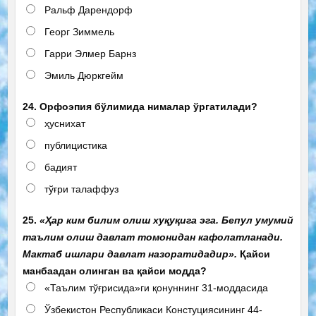
Ральф Дарендорф
Георг Зиммель
Гарри Элмер Барнз
Эмиль Дюркгейм
24. Орфоэпия бўлимида нималар ўргатилади?
ҳуснихат
публицистика
бадият
тўғри талаффуз
25.
«Ҳар ким билим олиш хуқуқига эга. Бепул умумий
таълим олиш давлат томонидан кафолатланади.
Мактаб ишлари давлат назоратидадир».
Қайси
манбаадан олинган ва қайси модда?
«Таълим тўғрисида»ги қонуннинг 31-моддасида
Ўзбекистон Республикаси Констуциясининг 44-