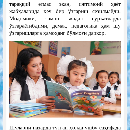
тараққий етмас экан, ижтимоий ҳаёт
жабҳаларида ҳеч бир ўзгариш сезилмайди.
Модомики, замон жадал суръатларда
ўзгараётибдими, демак, педагогика ҳам шу
ўзгаришларга ҳамоҳанг бўлмоғи даркор.
Шуларни назарда тутган ҳолда ушбу саҳифада