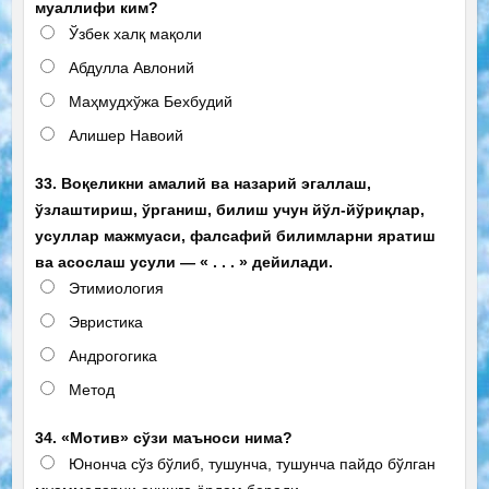
муаллифи ким?
Ўзбек халқ мақоли
Абдулла Авлоний
Маҳмудхўжа Бехбудий
Алишер Навоий
33. Воқеликни амалий ва назарий эгаллаш,
ўзлаштириш, ўрганиш, билиш учун йўл-йўриқлар,
усуллар мажмуаси, фалсафий билимларни яратиш
ва асослаш усули — « . . . » дейилади.
Этимиология
Эвристика
Андрогогика
Метод
34. «Мотив» сўзи маъноси нима?
Юнонча сўз бўлиб, тушунча, тушунча пайдо бўлган