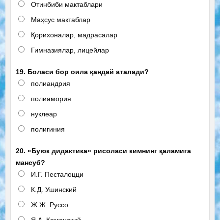
Отинбиби мактаблари
Маҳсус мактаблар
Қорихоналар, мадрасалар
Гимназиялар, лицейлар
19. Боласи бор оила қандай аталади?
полиандрия
полиамория
нуклеар
полигиния
20. «Буюк дидактика» рисоласи кимнинг қаламига
мансуб?
И.Г. Песталоцци
К.Д. Ушинский
Ж.Ж. Руссо
Я.А. Коменский