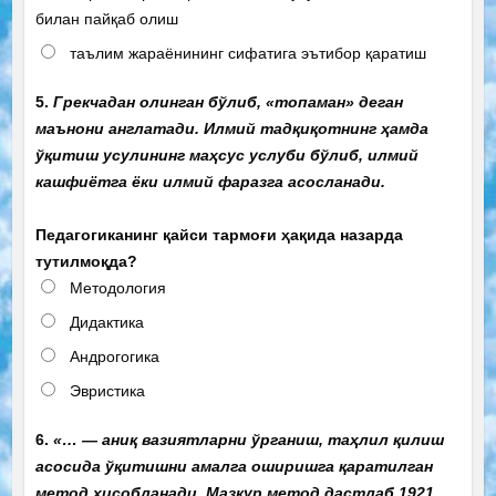
билан пайқаб олиш
таълим жараёнининг сифатига эътибор қаратиш
5.
Грекчадан олинган бўлиб, «топаман» деган
маънони англатади. Илмий тадқиқотнинг ҳамда
ўқитиш усулининг маҳсус услуби бўлиб, илмий
кашфиётга ёки илмий фаразга асосланади.
Педагогиканинг қайси тармоғи ҳақида назарда
тутилмоқда?
Методология
Дидактика
Андрогогика
Эвристика
6.
«… — аниқ вазиятларни ўрганиш, таҳлил қилиш
асосида ўқитишни амалга оширишга қаратилган
метод ҳисобланади. Мазкур метод дастлаб 1921