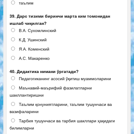
таълим
39. Дарс тизими биринчи марта ким томонидан
ишлаб чиқилган?
В.А. Сухомлинский
К.Д. Ушинский
Я.А. Коменский
А.С. Макаренко
40. Дидактика нимани ўргатади?
Педагогиканинг асосий ўқитиш муаммоларини
Маънавий-маърифий фазилатларни
шакллантиришни
Таълим қонуниятларини, таълим тушунчаси ва
вазифаларини
Тарбия тушунчаси ва тарбия шакллари ҳақидаги
билимларни