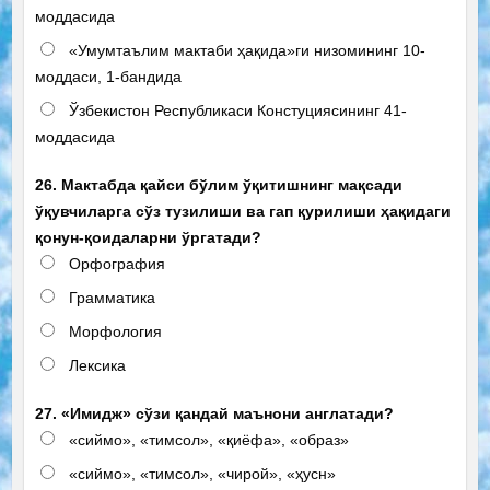
моддасида
«Умумтаълим мактаби ҳақида»ги низомининг 10-
моддаси, 1-бандида
Ўзбекистон Республикаси Констуциясининг 41-
моддасида
26. Мактабда қайси бўлим ўқитишнинг мақсади
ўқувчиларга сўз тузилиши ва гап қурилиши ҳақидаги
қонун-қоидаларни ўргатади?
Орфография
Грамматика
Морфология
Лексика
27. «Имидж» сўзи қандай маънони англатади?
«сиймо», «тимсол», «қиёфа», «образ»
«сиймо», «тимсол», «чирой», «ҳусн»