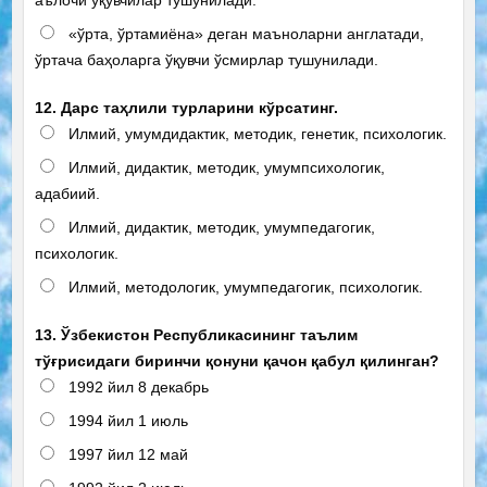
«ўрта, ўртамиёна» деган маъноларни англатади,
ўртача баҳоларга ўқувчи ўсмирлар тушунилади.
12. Дарс таҳлили турларини кўрсатинг.
Илмий, умумдидактик, методик, генетик, психологик.
Илмий, дидактик, методик, умумпсихологик,
адабиий.
Илмий, дидактик, методик, умумпедагогик,
психологик.
Илмий, методологик, умумпедагогик, психологик.
13. Ўзбекистон Республикасининг таълим
тўғрисидаги биринчи қонуни қачон қабул қилинган?
1992 йил 8 декабрь
1994 йил 1 июль
1997 йил 12 май