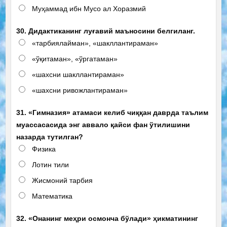
Муҳаммад ибн Мусо ал Хоразмий
30. Дидактиканинг луғавий маъносини белгиланг.
«тарбиялайман», «шакллантираман»
«ўқитаман», «ўргатаман»
«шахсни шакллантираман»
«шахсни ривожлантираман»
31. «Гимназия» атамаси келиб чиққан даврда таълим
муассасасида энг аввало қайси фан ўтилишини
назарда тутилган?
Физика
Лотин тили
Жисмоний тарбия
Математика
32. «Онанинг меҳри осмонча бўлади» ҳикматининг