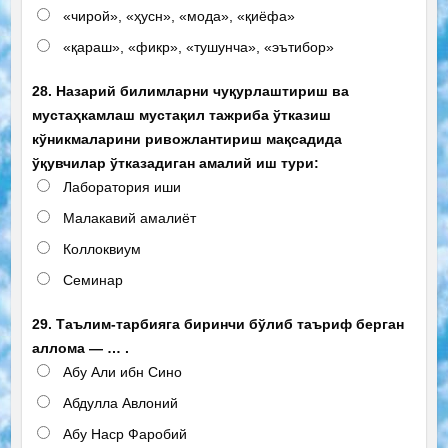
«чирой», «ҳусн», «мода», «қиёфа»
«қараш», «фикр», «тушунча», «эътибор»
28. Назарий билимларни чуқурлаштириш ва
мустаҳкамлаш мустақил тажриба ўтказиш
кўникмаларини ривожлантириш мақсадида
ўқувчилар ўтказадиган амалий иш тури:
Лаборатория иши
Малакавий амалиёт
Коллоквиум
Семинар
29. Таълим-тарбияга биринчи бўлиб таъриф берган
аллома — … .
Абу Али ибн Сино
Абдулла Авлоний
Абу Наср Фаробий