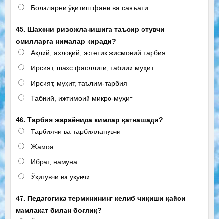
Болаларни ўқитиш фани ва санъати
45. Шахсни ривожланишига таъсир этувчи
омилларга нималар киради?
Ақлий, ахлоқий, эстетик жисмоний тарбия
Ирсият, шахс фаоллиги, табиий муҳит
Ирсият, муҳит, таълим-тарбия
Табиий, ижтимоий микро-муҳит
46. Тарбия жараёнида кимлар қатнашади?
Тарбиячи ва тарбияланувчи
Жамоа
Ибрат, намуна
Ўқитувчи ва ўқувчи
47. Педагогика терминининг келиб чиқиши қайси
мамлакат билан боғлиқ?