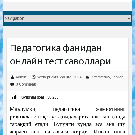
Педагогика фанидан
онлайн тест саволлари
admin
четверг октября 3rd, 2024
Attestatsiya
,
Testlar
3 Comments
Ko‘rishlar soni
38,233
Маълумки, педагогика жамиятнинг
ривожланиш қонун-қоидаларига таянган ҳолда
тараққий етади. Бугунги кунда эса ана шу
жараён авж палласига кирди. Инсон онги