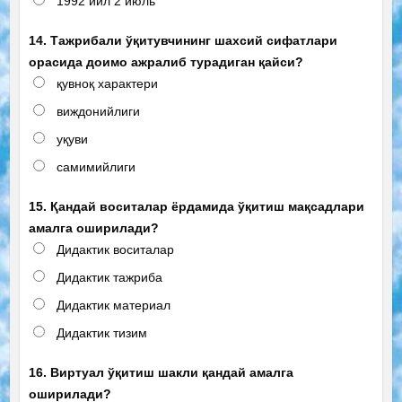
1992 йил 2 июль
14. Тажрибали ўқитувчининг шахсий сифатлари
орасида доимо ажралиб турадиган қайси?
қувноқ характери
виждонийлиги
уқуви
самимийлиги
15. Қандай воситалар ёрдамида ўқитиш мақсадлари
амалга оширилади?
Дидактик воситалар
Дидактик тажриба
Дидактик материал
Дидактик тизим
16. Виртуал ўқитиш шакли қандай амалга
оширилади?