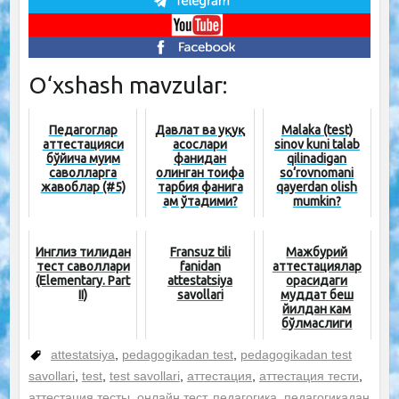
O‘xshash mavzular:
Педагоглар
Давлат ва ҳуқуқ
Malaka (test)
аттестацияси
асослари
sinov kuni talab
бўйича муҳим
фанидан
qilinadigan
саволларга
олинган тоифа
so‘rovnomani
жавоблар (#5)
тарбия фанига
qayerdan olish
ҳам ўтадими?
mumkin?
Инглиз тилидан
Fransuz tili
Мажбурий
тест саволлари
fanidan
аттестациялар
(Elementary. Part
attestatsiya
орасидаги
II)
savollari
муддат беш
йилдан кам
бўлмаслиги
керак
attestatsiya
,
pedagogikadan test
,
pedagogikadan test
savollari
,
test
,
test savollari
,
аттестация
,
аттестация тести
,
аттестация тесты
,
онлайн тест
,
педагогика
,
педагогикадан