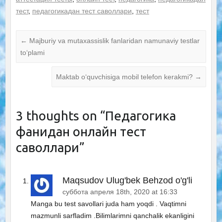
тест
,
педагогикадан тест саволлари
,
тест
←
Majburiy va mutaxassislik fanlaridan namunaviy testlar
to‘plami
Maktab o‘quvchisiga mobil telefon kerakmi?
→
3 thoughts on “
Педагогика
фанидан онлайн тест
саволлари
”
Maqsudov Ulug'bek Behzod o'g'li
суббота апреля 18th, 2020 at 16:33
Manga bu test savollari juda ham yoqdi . Vaqtimni
mazmunli sarfladim .Bilimlarimni qanchalik ekanligini