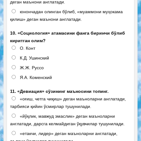
деган маънони англатади.
юнончадан олинган бўлиб, «муаммони муҳокама
қилиш» деган маънони англатади.
10. «Социология» атамасини фанга биринчи бўлиб
киритган олим?
О. Конт
К.Д. Ушинский
Ж.Ж. Руссо
Я.А. Коменский
11. «Девиация» сўзининг маъносини топинг.
«оғиш, четга чиқиш» деган маъноларни англатади,
тарбияси қийин ўсмирлар тушунилади.
«йўқлик, мавжуд эмаслик» деган маъноларни
англатади, дарсга келмайдиган ўқувчилар тушунилади.
«етакчи, лидер» деган маъноларни англатади,
аълочи ўқувчилар тушунилади.