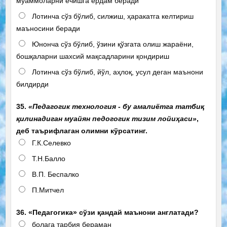
муаммоларни ечишга ёрдам беради
Лотинча сўз бўлиб, силжиш, ҳаракатга келтириш
маъносини беради
Юнонча сўз бўлиб, ўзини қўзгата олиш жараёни,
бошқаларни шахсий мақсадларини қондириш
Лотинча сўз бўлиб, йўл, аҳлоқ, усул деган маънони
билдирди
35.
«Педагогик технология - бу амалиётга татбиқ
қилинадиган муайян педогогик тизим лойиҳаси»
,
деб таърифлаган олимни кўрсатинг.
Г.К.Селевко
Т.Н.Балло
В.П. Беспалко
П.Митчел
36. «Педагогика» сўзи қандай маънони англатади?
болага тарбия бераман