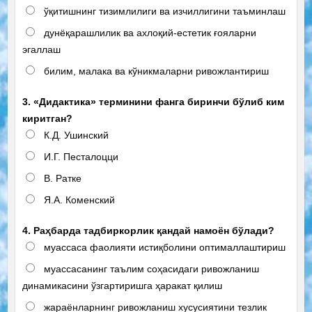
ўқитишнинг тизимлилиги ва изчиллигини таъминлаш
дунёқарашлилик ва ахлоқий-естетик ғояларни
эгаллаш
билим, малака ва кўникмаларни ривожлантириш
3. «Дидактика» терминини фанга биринчи бўлиб ким
киритган?
К.Д. Ушинский
И.Г. Песталоцци
В. Ратке
Я.А. Коменский
4. Раҳбарда тадбиркорлик қандай намоён бўлади?
муассаса фаолияти истиқболини оптималлаштириш
муассасанинг таълим соҳасидаги ривожланиш
динамикасини ўзгартиришга ҳаракат қилиш
жараёнларнинг ривожланиш хусусиятини тезлик