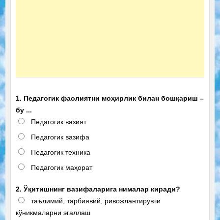
1. Педагогик фаолиятни моҳирлик билан бошқариш –
бу ...
Педагогик вазият
Педагогик вазифа
Педагогик техника
Педагогик маҳорат
2. Ўқитишнинг вазифаларига нималар киради?
таълимий, тарбиявий, ривожлантирувчи
кўникмаларни эгаллаш