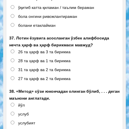
ўқитиб катта қиламан / таълим бераман
бола онгини ривожлантираман
болани етаклайман
37. Лотин ёзувига асосланган ўзбек алифбосида
нечта ҳарф ва ҳарф бирикмаси мавжуд?
26 та ҳарф ва 3 та бирикма
28 та ҳарф ва 1 та бирикма
31 та ҳарф ва 2 та бирикма
27 та ҳарф ва 2 та бирикма
38. «Метод» сўзи юнончадан олинган бўлиб, . . . деган
маънони англатади.
йўл
услуб
услубият