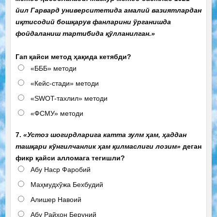
йил Гарвард университетида амалий вазиятлардан
иқтисодий бошқарув фанларини ўрганишда
фойдаланиш тартибида қўлланилган.»
Гап қайси метод ҳақида кетябди?
«БББ» методи
«Кейс-стади» методи
«SWOT-тахлил» методи
«ФСМУ» методи
7.
«Устоз шогирдларига катта зулм ҳам, ҳаддан
ташқари кўнгилчанлик ҳам қилмаслиги лозим»
деган
фикр қайси алломага тегишли?
Абу Наср Фаробий
Маҳмудхўжа Бехбудий
Алишер Навоий
Абу Райҳон Беруний