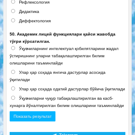
Рефлексология
Дидактика
Диффектология
50. Академик лицей функциялари қайси жавобда
тўғри кўрсатилган.
Ўқувчиларнинг интелектуал қобилятларини жадал
ўстиришнинг уларни табақалаштирилган билим
олишларини таъминлайди
Улар ҳар соҳада янгича дастурлар асосида
ўқитилади
Улар ҳар соҳада одатий дастурлар бўйича ўқитилади
Ўқувчиларни чуқур табақалаштирилган ва касб-
хунарга йўналтирилган билим олишларини таъминлайди