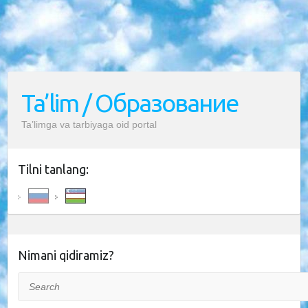
Ta’lim / Образование
Ta’limga va tarbiyaga oid portal
Tilni tanlang:
Nimani qidiramiz?
Search