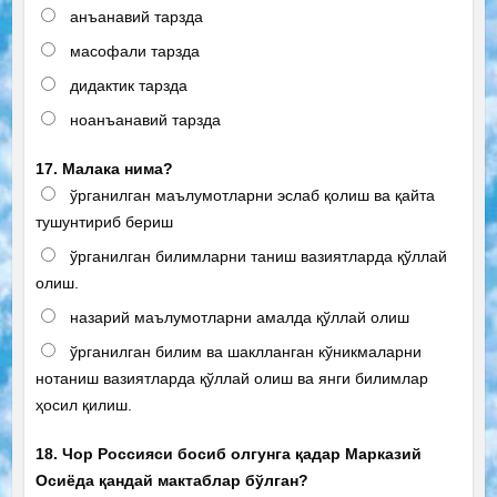
анъанавий тарзда
масофали тарзда
дидактик тарзда
ноанъанавий тарзда
17. Малака нима?
ўрганилган маълумотларни эслаб қолиш ва қайта
тушунтириб бериш
ўрганилган билимларни таниш вазиятларда қўллай
олиш.
назарий маълумотларни амалда қўллай олиш
ўрганилган билим ва шаклланган кўникмаларни
нотаниш вазиятларда қўллай олиш ва янги билимлар
ҳосил қилиш.
18. Чор Россияси босиб олгунга қадар Марказий
Осиёда қандай мактаблар бўлган?