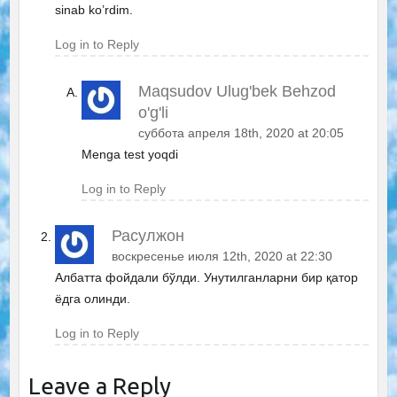
sinab ko’rdim.
Log in to Reply
Maqsudov Ulug'bek Behzod
o'g'li
суббота апреля 18th, 2020 at 20:05
Menga test yoqdi
Log in to Reply
Расулжон
воскресенье июля 12th, 2020 at 22:30
Албатта фойдали бўлди. Унутилганларни бир қатор
ёдга олинди.
Log in to Reply
Leave a Reply