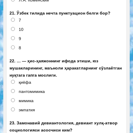
21. Ўзбек тилида нечта пунктуацион белги бор?
7
10
9
8
22. … — ҳис-ҳаяжоннинг ифода этиши, юз
мушакларининг, маъноли ҳаракатларнинг сўзлаётган
нуқтага гапга мослиги.
қиёфа
пантомимика
мимика
эмпатия
23. Замонавий девиантология, девиант хулқ-атвор
социологияси асосчиси ким?