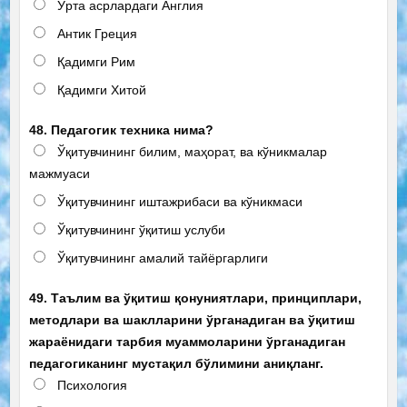
Ўрта асрлардаги Англия
Антик Греция
Қадимги Рим
Қадимги Хитой
48. Педагогик техника нима?
Ўқитувчининг билим, маҳорат, ва кўникмалар
мажмуаси
Ўқитувчининг иштажрибаси ва кўникмаси
Ўқитувчининг ўқитиш услуби
Ўқитувчининг амалий тайёргарлиги
49. Таълим ва ўқитиш қонуниятлари, принциплари,
методлари ва шаклларини ўрганадиган ва ўқитиш
жараёнидаги тарбия муаммоларини ўрганадиган
педагогиканинг мустақил бўлимини аниқланг.
Психология