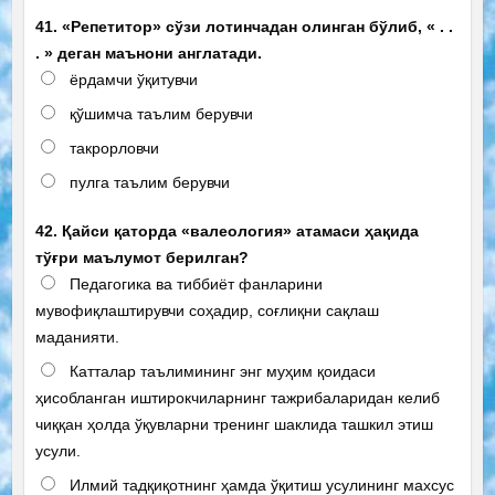
41. «Репетитор» сўзи лотинчадан олинган бўлиб, « . .
. » деган маънони англатади.
ёрдамчи ўқитувчи
қўшимча таълим берувчи
такрорловчи
пулга таълим берувчи
42. Қайси қаторда «валеология» атамаси ҳақида
тўғри маълумот берилган?
Педагогика ва тиббиёт фанларини
мувофиқлаштирувчи соҳадир, соғлиқни сақлаш
маданияти.
Катталар таълимининг энг муҳим қоидаси
ҳисобланган иштирокчиларнинг тажрибаларидан келиб
чиққан ҳолда ўқувларни тренинг шаклида ташкил этиш
усули.
Илмий тадқиқотнинг ҳамда ўқитиш усулининг махсус