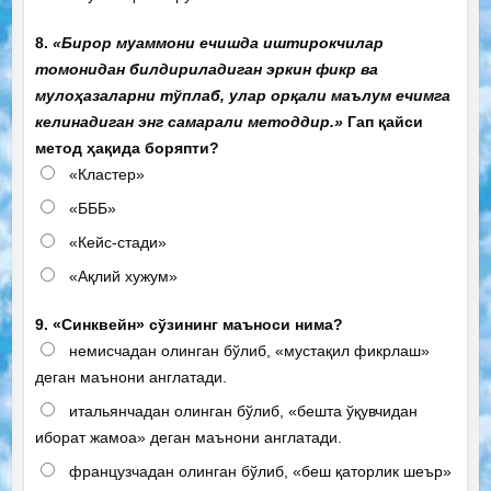
8.
«Бирор муаммони ечишда иштирокчилар
томонидан билдириладиган эркин фикр ва
мулоҳазаларни тўплаб, улар орқали маълум ечимга
келинадиган энг самарали методдир.»
Гап қайси
метод ҳақида боряпти?
«Кластер»
«БББ»
«Кейс-стади»
«Ақлий хужум»
9. «Синквейн» сўзининг маъноси нима?
немисчадан олинган бўлиб, «мустақил фикрлаш»
деган маънони англатади.
итальянчадан олинган бўлиб, «бешта ўқувчидан
иборат жамоа» деган маънони англатади.
французчадан олинган бўлиб, «беш қаторлик шеър»