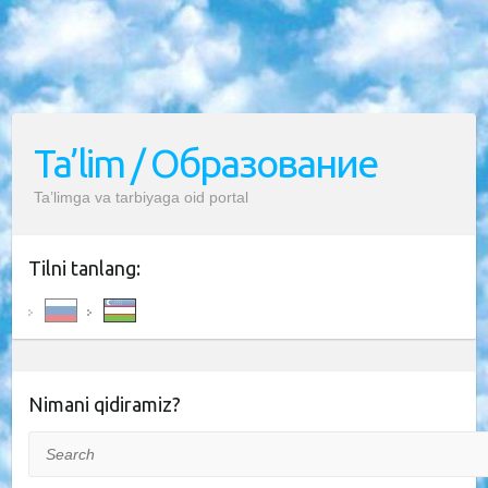
Ta’lim / Образование
Ta’limga va tarbiyaga oid portal
Tilni tanlang:
Nimani qidiramiz?
Search