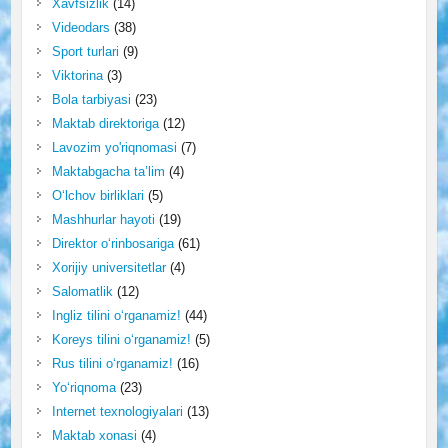
Xavfsizlik
(14)
Videodars
(38)
Sport turlari
(9)
Viktorina
(3)
Bola tarbiyasi
(23)
Maktab direktoriga
(12)
Lavozim yo'riqnomasi
(7)
Maktabgacha ta’lim
(4)
O‘lchov birliklari
(5)
Mashhurlar hayoti
(19)
Direktor o‘rinbosariga
(61)
Xorijiy universitetlar
(4)
Salomatlik
(12)
Ingliz tilini o‘rganamiz!
(44)
Koreys tilini o‘rganamiz!
(5)
Rus tilini o‘rganamiz!
(16)
Yo‘riqnoma
(23)
Internet texnologiyalari
(13)
Maktab xonasi
(4)