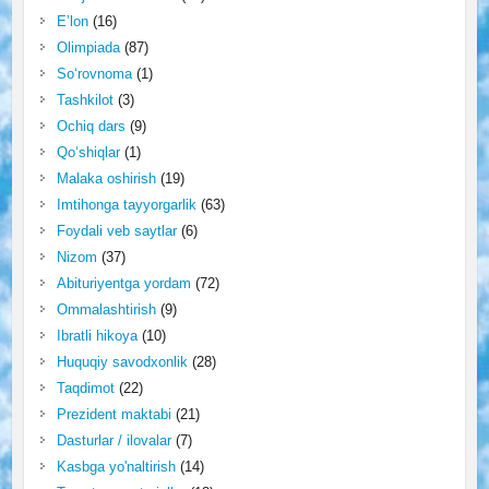
E’lon
(16)
Olimpiada
(87)
So‘rovnoma
(1)
Tashkilot
(3)
Ochiq dars
(9)
Qo‘shiqlar
(1)
Malaka oshirish
(19)
Imtihonga tayyorgarlik
(63)
Foydali veb saytlar
(6)
Nizom
(37)
Abituriyentga yordam
(72)
Ommalashtirish
(9)
Ibratli hikoya
(10)
Huquqiy savodxonlik
(28)
Taqdimot
(22)
Prezident maktabi
(21)
Dasturlar / ilovalar
(7)
Kasbga yo'naltirish
(14)