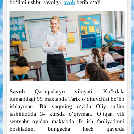
bo‘limi ushbu savolga
javob
berib o‘tdi.
Savol:
Qashqadaryo viloyati, Ko‘kdala
tumanidagi 99 maktabda Tarix o‘qituvchisi bo‘lib
ishlayman. Bir vaqtning o‘zida Oliy ta’lim
tashkilotida 3- kursda o‘qiyman. O‘tgan yili
sentyabr oyidan maktabda ilk ish faoliyatimni
boshladim, bungacha hech qayerda