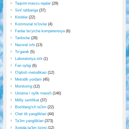
Taqvim-mavzu rejalar
(29)
Sinf rahbariga
(37)
Kitoblar
(22)
Kommunal to‘lovlar
(4)
Fanlar bo‘yicha kompetensiya
(6)
Tanlovlar
(28)
Nazorat ishi
(13)
To‘garak
(5)
Laboratoriya ishi
(1)
Fan oyligi
(6)
O'qitish metodikasi
(12)
Metodik yordam
(45)
Monitoring
(12)
Ustama / oylik maosh
(146)
Milliy sertifikat
(37)
Boshlang‘ich ta’lim
(22)
Chet tili yangiliklari
(44)
Ta’lim yangiliklari
(373)
Xorijda ta’lim tizimi
(12)