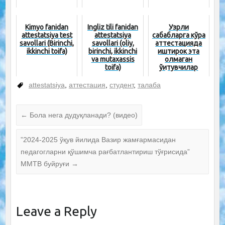
Kimyo fanidan
Ingliz tili fanidan
Узрли
attestatsiya test
attestatsiya
сабабларга кўра
savollari (Birinchi,
savollari (oliy,
аттестацияда
ikkinchi toifa)
birinchi, ikkinchi
иштирок эта
va mutaxassis
олмаган
toifa)
ўқитувчилар
учун...
attestatsiya
,
аттестация
,
студент
,
талаба
←
Бола нега дудуқланади? (видео)
”2024-2025 ўқув йилида Вазир жамғармасидан
педагогларни қўшимча рағбатлантириш тўғрисида”
ММТВ буйруғи
→
Leave a Reply