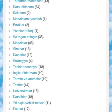
Tarqatma materiallar
(13)
Dars ishlanma
(34)
Reklama
(2)
Masalalarni yechish
(1)
Ertaklar
(2)
Yoshlar ittifoqi
(1)
So‘ragan edingiz
(35)
Maqolalar
(43)
She’rlar
(13)
Davlatlar
(12)
Strategiya
(4)
Tadbir ssenariysi
(18)
Ingliz tilida matn
(10)
Termin va atamalar
(19)
Testlar
(44)
Universitetlar
(15)
Darsliklar
(18)
Yil o‘qituvchisi tanlovi
(11)
Faktlar
(17)