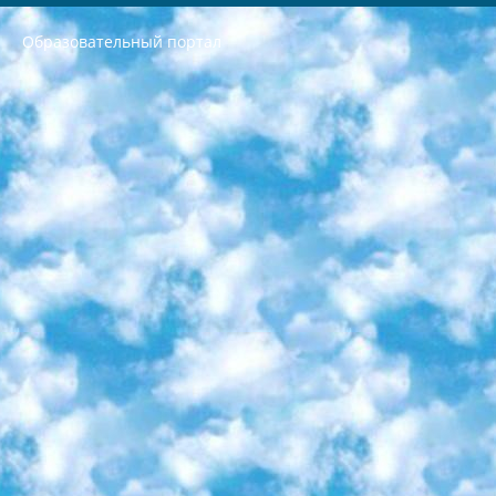
Образовательный портал
РЕСПУБЛИКА УЗБЕКИСТАН МИНИСТРЕРСТВО ДОШКОЛЬНОГО И ШКОЛЬНОГО ОБРАЗОВАНИЯ КОМАНДА в общеобразовательных учреждениях в 2023-2024 учебном году организация и проведение итоговой государственной аттестации обучающихся о Министра дошкольного и школьного образования Республики Узбекистан от 4 марта 2008 года (постановлением Минюста от 20 марта 2008 года № 1778 государственной регистрации) «Итоговое состояние учащихся общего среднего образования на основании положения об утверждении положения об аттестации общего среднего образования выпускной экзамен студентов в образовательных учреждениях в 2023-2024 учебном году В целях организации и прохождения аттестации приказываю: 1. Следующее: перечень предметов, по которым будет проводиться итоговая государственная аттестация и экзамен формы перевода согласно приложению 1; сертификаты международного образца, оценивающие уровень владения иностранными языками перечень согласно приложению 2; 2. Педагогический при специализированных образовательных учреждениях. научно-практический центр квалификации и международной оценки (Д.Давидова) 2024 г. До 25 марта: задания по предметам, по которым будет проводиться итоговая аттестация разработка и утверждение технических условий; итоговая аттестация на основании разработанного предметного задания разработка вопросов по предметам (устно и письменно), экзамен передача; общеобразовательные средние школы и специальные учебные заведения учащиеся выпускных классов школ и интернатов в агентской системе подготовка базы данных экзаменационных материалов и критериев оценки; перевод базы экзаменационных материалов на все языки обучения подать в Республиканский образовательный центр для изготовления; варианты экзаменов на основе разработанных контрольных материалов пусть будут поставлены задачи формирования. 3. Республиканский образовательный центр (Ш.Худайкулов) до 5 апреля 2024 года. до: база данных предоставленных экзаменационных материалов на все языки обучения перевод и экспертиза; для слепых, слабовидящих, глухих, слабослышащих и умственно отсталых детей учащиеся выпускных классов специализированных школ и школ-интернатов база данных экзаменационных материалов на всех преподаваемых языках подготовка критериев оценки; специализированные школы для умственно отсталых детей и технологии для учащихся выпускных классов школ-интернатов разработка соответствующих рекомендаций и критериев проведения ЕГЭ по естествознанию давать задания. 4. Педагогический при специализированных образовательных учреждениях. Научно-практический центр навыков и международной оценки (Д.Давидова), Республика образовательный центр (Худайкулов Ш.) итоговый государственный аттестационный экзамен ориентирован на творческое и логическое мышление при подготовке базы материалов учитывать введение заданий. 5. Следует отметить, что: сертификат государственного образца о знании общеобразовательного предмета и как минимум национальный уровень B1 по предметам на иностранных языках, указанным в Приложении 2. или международно признанный сертификат эквивалентного уровня студенты, изучающие определенный предмет, освобождаются от экзамена; по соответствующим предметам запланирована итоговая государственная аттестация за день до дня, путем жеребьевки Рабочей группой (в письменной форме по предметам, проводимым в форме) из числа сформированных вариантов выбрано 2 варианта; 2 выбранных варианта экзамена анонсированы на официальном сайте министерства и все выпускники по всей стране на основе этих вариантов проводит итоговую государственную аттестацию. 6. Государственное образование учащихся средних общеобразовательных учреждений. знания в соответствии с квалификационными требованиями, которые необходимо приобрести на основании стандартов итоговый (выпускной) контроль для 9 и 11 классов в целях тестирования Экзамены (далее – экзамены) состоят из предметов, перечисленных в приложении 1. будет сделано. 7. Экзамены пройдут с 26 мая по 15 июня 2024 г. (кроме науки физического воспитания). 8. Физическая для учащихся 9 классов общесредних образовательных учреждений. Экзамены по предмету «Образование, квалификация медицина» 1-6 мая 2024 года. сотрудники перевести под присмотр (с отклонениями в физическом или умственном развитии) специализированная школа для детей, школы-интернаты и со сколиозом школы-интернаты санаторного типа для больных детей исключены). 9. Он был слепым, слабовидящим и имел нарушения опорно-двигательного аппарата. экзамены в специализированных школах и интернатах для детей должны проводиться исходя из требований, предъявляемых к общеобразовательным учреждениям (физкультура кроме науки). 10. Специализированная школа для глухих и слабослышащих детей. и экзамены в интернатах и быть реализован в виде письменного теста по математике. 11. Специальность для умственно отсталых детей. Для 9 класса Родной язык и литературное письмо Государственный язык (язык обучения – узбекский). для неклассов) написано Математическое письмо Письменная/устная история Узбекистана Физическое воспитание практично Итоговый контроль Для 11 класса Написание родного языка и литературы (эссе) Математическое письмо Узбекский язык (обучение на узбекском языке) не посещающее общее среднее образование для учреждений)/Образовательное учреждение выбор письменный и устный Иностранный язык письменный/устный Письменная/устная история Узбекистана *По выбору студента:  Химия  Физика  Основы государственного права  География 10 бесплатных образовательных ресурсов - Мы составили подборку онлайн-проектов с интерактивными упражнениями, видеолекциями и статьями. Они помогут вам обрести новые и освежить старые знания бесплатно. 1. «ИНТУИТ» Старейшая образовательная площадка Рунета. Здесь вы найдёте сотни текстовых и видеокурсов на десятки различных тем — от программирования до психологии. Многие курсы подготовлены российскими университетами и крупными международными компаниями вроде Intel и Microsoft. Самостоятельное обучение бесплатное, но желающие могут оплатить услуги персональных наставников. 2. «Смартия» знакомит с актуальными профессиями и подсказывает, как им обучаться. Выбрав заинтересовавшую вас специальность — SMM-специалист, фотограф, веб-дизайнер или другую, — увидите список необходимых для неё умений. Чтобы вы могли освоить их самостоятельно, для каждого умения площадка отображает подборку ссылок на учебные материалы. Хотя «Смартия» ориентируется на русскоязычную аудиторию, часть контента всё же доступна только на английском. 3. «Лекторий Физтеха» Проект Московского физико-технического института (Физтеха). С его помощью вы можете смотреть онлайн серии лекций, записанные на видео в этом вузе. В числе доступных предметов — физика, биология, химия, информационные технологии и другие. К некоторым лекциям администрация ресурса прилагает готовые конспекты, которые можно скачивать в PDF-формате. 4. ITMOcourses Онлайн-площадка Санкт-Петербургского национального исследовательского университета информационных технологий, механики и оптики (ИТМО). Ресурс предоставляет свободный доступ к курсам, разработанным в этом вузе. Каталог материалов разбит на четыре категории: «Оптические системы и технологии», «Приборостроение и робототехника», «Информационные технологии» и «Биотехнологии». Курсы состоят из видеолекций, интерактивных демонстраций и заданий. 5. «КиберЛенинка» Электронная научная библиотека открытого доступа. Каталог площадки регулярно обрастает текстами статей из различных научных изданий. Сгруппированные по журналам и рубрикам публикации можно читать онлайн или скачивать целиком в PDF-формате. Проект нацелен на популяризацию науки за счёт открытого доступа к качественной информации. 6. «ПостНаука» На этом ресурсе публикуют подборки видеолекций, составленные экспертами из разных отраслей и объединённые общими темами. Среди них, к примеру, есть серии «Биоинформатика и геномика», «Культура средневековой Скандинавии» и Cinema Studies о теории кино. Каждая подборка лекций — логически связанная история, рассказанная экспертом от первого лица. Кроме того, на сайте появляются научно-образовательные статьи и тесты на разные темы. 7. «Newочём» Команда проекта «Newочём» отбирает самые интересные тексты из англоязычных СМИ и переводит те из них, за которые голосуют участники сообщества «ВКонтакте». По большей части это научно-популярные статьи. Редакторы придумывают лишь заголовки, в остальном содержание переводов соответствует оригиналам. Полные тексты можно читать прямо в социальной сети. 8. InternetUrok Онлайн-база материалов по основным дисциплинам школьной программы. Информация на сайте структурирована по классам, предметам и темам (урокам). Каждый урок состоит из видеолекций и конспектов. Есть также интерактивные тренажёры и тесты для закрепления пройденного материала. Даже если вы давно окончили школу, возможность повторить программу старших классов всегда может пригодиться. 9. Edutainme Ещё один ресурс об образовании. В отличие от Newtonew, как мне кажется, Edutainme больше ориентируется на представителей индустрии: педагогов, предпринимателей, разработчиков образовательных проектов. Но и любой, кто просто стремится к саморазвитию, найдёт на сайте много полезного и интересного для себя. Например, информацию о новых курсах и образовательных сервисах. 10. Newtonew Онлайн-медиа об образовании и обучении в широком смысле. Авторы Newtonew пишут об инструментах, заведениях, тактиках и стратегиях, которые помогают учить других и получать новые знания самостоятельно. На этой площадке вы найдёте новости, обзоры, аналитические мат