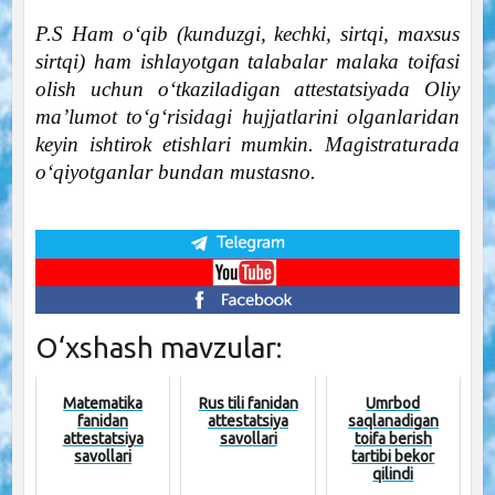
P.S Ham o‘qib (kunduzgi, kechki, sirtqi, maxsus
sirtqi) ham ishlayotgan talabalar malaka toifasi
olish uchun o‘tkaziladigan attestatsiyada Oliy
ma’lumot to‘g‘risidagi hujjatlarini olganlaridan
keyin ishtirok etishlari mumkin. Magistraturada
o‘qiyotganlar bundan mustasno.
O‘xshash mavzular:
Matematika
Rus tili fanidan
Umrbod
fanidan
attestatsiya
saqlanadigan
attestatsiya
savollari
toifa berish
savollari
tartibi bekor
qilindi