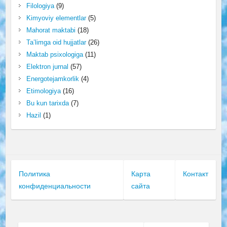
Filologiya
(9)
Kimyoviy elementlar
(5)
Mahorat maktabi
(18)
Ta’limga oid hujjatlar
(26)
Maktab psixologiga
(11)
Elektron jurnal
(57)
Energotejamkorlik
(4)
Etimologiya
(16)
Bu kun tarixda
(7)
Hazil
(1)
Политика
Карта
Контакт
конфиденциальности
сайта