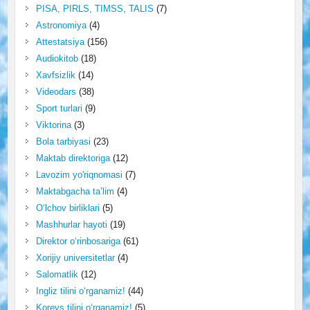
PISA, PIRLS, TIMSS, TALIS
(7)
Astronomiya
(4)
Attestatsiya
(156)
Audiokitob
(18)
Xavfsizlik
(14)
Videodars
(38)
Sport turlari
(9)
Viktorina
(3)
Bola tarbiyasi
(23)
Maktab direktoriga
(12)
Lavozim yo'riqnomasi
(7)
Maktabgacha ta’lim
(4)
O‘lchov birliklari
(5)
Mashhurlar hayoti
(19)
Direktor o‘rinbosariga
(61)
Xorijiy universitetlar
(4)
Salomatlik
(12)
Ingliz tilini o‘rganamiz!
(44)
Koreys tilini o‘rganamiz!
(5)