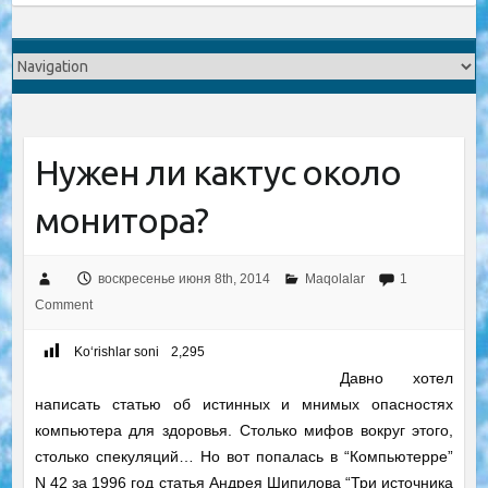
Нужен ли кактус около
монитора?
воскресенье июня 8th, 2014
Maqolalar
1
Comment
Ko‘rishlar soni
2,295
Давно хотел
написать статью об истинных и мнимых опасностях
компьютера для здоровья. Столько мифов вокруг этого,
столько спекуляций… Но вот попалась в “Компьютерре”
N 42 за 1996 год статья Андрея Шипилова “Три источника