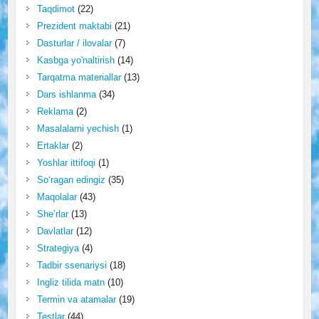
Taqdimot
(22)
Prezident maktabi
(21)
Dasturlar / ilovalar
(7)
Kasbga yo'naltirish
(14)
Tarqatma materiallar
(13)
Dars ishlanma
(34)
Reklama
(2)
Masalalarni yechish
(1)
Ertaklar
(2)
Yoshlar ittifoqi
(1)
So‘ragan edingiz
(35)
Maqolalar
(43)
She’rlar
(13)
Davlatlar
(12)
Strategiya
(4)
Tadbir ssenariysi
(18)
Ingliz tilida matn
(10)
Termin va atamalar
(19)
Testlar
(44)