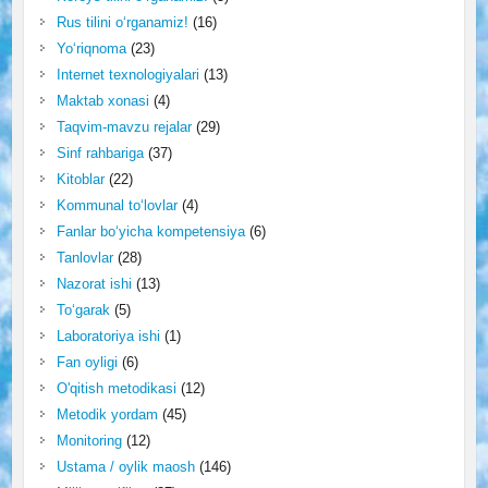
Rus tilini o‘rganamiz!
(16)
Yo‘riqnoma
(23)
Internet texnologiyalari
(13)
Maktab xonasi
(4)
Taqvim-mavzu rejalar
(29)
Sinf rahbariga
(37)
Kitoblar
(22)
Kommunal to‘lovlar
(4)
Fanlar bo‘yicha kompetensiya
(6)
Tanlovlar
(28)
Nazorat ishi
(13)
To‘garak
(5)
Laboratoriya ishi
(1)
Fan oyligi
(6)
O'qitish metodikasi
(12)
Metodik yordam
(45)
Monitoring
(12)
Ustama / oylik maosh
(146)