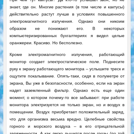
знает, где он. Многие растения (в том числе и кактусы)
действительно растут лучше в условиях повышенного
электромагнитного излучения. Однако они никоим
образом не понижают его. В некоторых
компьютеризированных бухгалтериях я видел целые
оранжереи. Красиво. Но бесполезно.
Кроме электромагнитного излучения, работающий
монитор создает электростатическое поле. Поднесите
руку к экрану работающего монитора – услышите треск и
ощутите покалывание. Опять-таки, сидя в полуметре от
экрана, Вы уже в безопасности, особенно, если на экран
надет заземленный фильтр. Однако есть еще один
момент, о котором почему-то все забывают: при работе
монитора электризуется не только экран, но и воздух в
помещении. Воздух приобретает положительный заряд,
что для организма весьма вредно. Целебные свойства
горного и морского воздуха – в его отрицательной
заряженности. А как легко дышится после грозы (по той