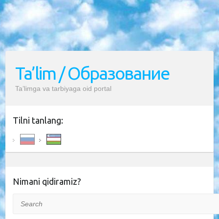
Ta’lim / Образование
Ta’limga va tarbiyaga oid portal
Tilni tanlang:
Nimani qidiramiz?
Search