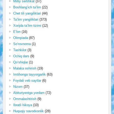
Milliy sertifikat
(37)
Boshlang‘ich ta’lim
(22)
Chet tili yangiliklari
(44)
Ta’lim yangiliklari
(373)
Xorijda ta’lim tizimi
(12)
E’lon
(16)
Olimpiada
(87)
So‘rovnoma
(1)
Tashkilot
(3)
Ochiq dars
(9)
Qo‘shiqlar
(1)
Malaka oshirish
(19)
Imtihonga tayyorgarlik
(63)
Foydali veb saytlar
(6)
Nizom
(37)
Abituriyentga yordam
(72)
Ommalashtirish
(9)
Ibratli hikoya
(10)
Huquqiy savodxonlik
(28)