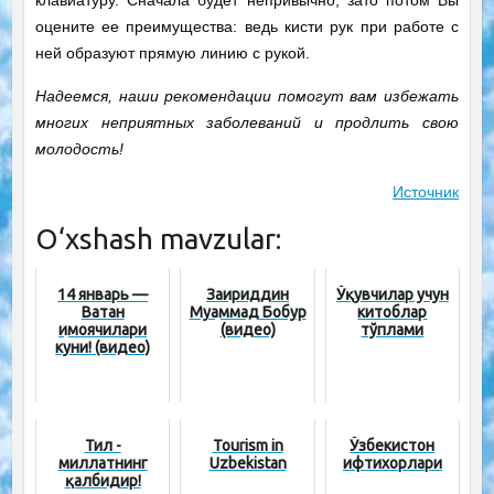
оцените ее преимущества: ведь кисти рук при работе с
ней образуют прямую линию с рукой.
Надеемся, наши рекомендации помогут вам избежать
многих неприятных заболеваний и продлить свою
молодость!
Источник
O‘xshash mavzular:
14 январь —
Заҳириддин
Ўқувчилар учун
Ватан
Муҳаммад Бобур
китоблар
ҳимоячилари
(видео)
тўплами
куни! (видео)
Тил -
Tourism in
Ўзбекистон
миллатнинг
Uzbekistan
ифтихорлари
қалбидир!