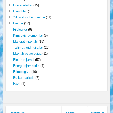
Universitetlar
(15)
Darsliklar
(18)
Yil o‘qituvchisi tanlovi
(11)
Faktlar
(17)
Filologiya
(9)
Kimyoviy elementlar
(5)
Mahorat maktabi
(18)
Ta’limga oid hujjatlar
(26)
Maktab psixologiga
(11)
Elektron jurnal
(57)
Energotejamkorlik
(4)
Etimologiya
(16)
Bu kun tarixda
(7)
Hazil
(1)