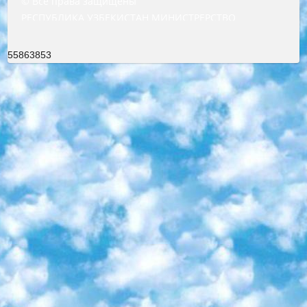
© Все права защищены
РЕСПУБЛИКА УЗБЕКИСТАН МИНИСТРЕРСТВО ДОШКОЛЬНОГО И ШКОЛЬНОГО ОБРАЗОВАНИЯ КОМАНДА в общеобразовательных учреждениях в 2023-2024 учебном году организация и проведение итоговой государственной аттестации обучающихся о Министра дошкольного и школьного образования Республики Узбекистан от 4 марта 2008 года (постановлением Минюста от 20 марта 2008 года № 1778 государственной регистрации) «Итоговое состояние учащихся общего среднего образования на основании положения об утверждении положения об аттестации общего среднего образования выпускной экзамен студентов в образовательных учреждениях в 2023-2024 учебном году В целях организации и прохождения аттестации приказываю: 1. Следующее: перечень предметов, по которым будет проводиться итоговая государственная аттестация и экзамен формы перевода согласно приложению 1; сертификаты международного образца, оценивающие уровень владения иностранными языками перечень согласно приложению 2; 2. Педагогический при специализированных образовательных учреждениях. научно-практический центр квалификации и международной оценки (Д.Давидова) 2024 г. До 25 марта: задания по предметам, по которым будет проводиться итоговая аттестация разработка и утверждение технических условий; итоговая аттестация на основании разработанного предметного задания разработка вопросов по предметам (устно и письменно), экзамен передача; общеобразовательные средние школы и специальные учебные заведения учащиеся выпускных классов школ и интернатов в агентской системе подготовка базы данных экзаменационных материалов и критериев оценки; перевод базы экзаменационных материалов на все языки обучения подать в Республиканский образовательный центр для изготовления; варианты экзаменов на основе разработанных контрольных материалов пусть будут поставлены задачи формирования. 3. Республиканский образовательный центр (Ш.Худайкулов) до 5 апреля 2024 года. до: база данных предоставленных экзаменационных материалов на все языки обучения перевод и экспертиза; для слепых, слабовидящих, глухих, слабослышащих и умственно отсталых детей учащиеся выпускных классов специализированных школ и школ-интернатов база данных экзаменационных материалов на всех преподаваемых языках подготовка критериев оценки; специализированные школы для умственно отсталых детей и технологии для учащихся выпускных классов школ-интернатов разработка соответствующих рекомендаций и критериев проведения ЕГЭ по естествознанию давать задания. 4. Педагогический при специализированных образовательных учреждениях. Научно-практический центр навыков и международной оценки (Д.Давидова), Республика образовательный центр (Худайкулов Ш.) итоговый государственный аттестационный экзамен ориентирован на творческое и логическое мышление при подготовке базы материалов учитывать введение заданий. 5. Следует отметить, что: сертификат государственного образца о знании общеобразовательного предмета и как минимум национальный уровень B1 по предметам на иностранных языках, указанным в Приложении 2. или международно признанный сертификат эквивалентного уровня студенты, изучающие определенный предмет, освобождаются от экзамена; по соответствующим предметам запланирована итоговая государственная аттестация за день до дня, путем жеребьевки Рабочей группой (в письменной форме по предметам, проводимым в форме) из числа сформированных вариантов выбрано 2 варианта; 2 выбранных варианта экзамена анонсированы на официальном сайте министерства и все выпускники по всей стране на основе этих вариантов проводит итоговую государственную аттестацию. 6. Государственное образование учащихся средних общеобразовательных учреждений. знания в соответствии с квалификационными требованиями, которые необходимо приобрести на основании стандартов итоговый (выпускной) контроль для 9 и 11 классов в целях тестирования Экзамены (далее – экзамены) состоят из предметов, перечисленных в приложении 1. будет сделано. 7. Экзамены пройдут с 26 мая по 15 июня 2024 г. (кроме науки физического воспитания). 8. Физическая для учащихся 9 классов общесредних образовательных учреждений. Экзамены по предмету «Образование, квалификация медицина» 1-6 мая 2024 года. сотрудники перевести под присмотр (с отклонениями в физическом или умственном развитии) специализированная школа для детей, школы-интернаты и со сколиозом школы-интернаты санаторного типа для больных детей исключены). 9. Он был слепым, слабовидящим и имел нарушения опорно-двигательного аппарата. экзамены в специализированных школах и интернатах для детей должны проводиться исходя из требований, предъявляемых к общеобразовательным учреждениям (физкультура кроме науки). 10. Специализированная школа для глухих и слабослышащих детей. и экзамены в интернатах и быть реализован в виде письменного теста по математике. 11. Специальность для умственно отсталых детей. Для 9 класса Родной язык и литературное письмо Государственный язык (язык обучения – узбекский). для неклассов) написано Математическое письмо Письменная/устная история Узбекистана Физическое воспитание практично Итоговый контроль Для 11 класса Написание родного языка и литературы (эссе) Математическое письмо Узбекский язык (обучение на узбекском языке) не посещающее общее среднее образование для учреждений)/Образовательное учреждение выбор письменный и устный Иностранный язык письменный/устный Письменная/устная история Узбекистана *По выбору студента:  Химия  Физика  Основы государственного права  География 10 бесплатных образовательных ресурсов - Мы составили подборку онлайн-проектов с интерактивными упражнениями, видеолекциями и статьями. Они помогут вам обрести новые и освежить старые знания бесплатно. 1. «ИНТУИТ» Старейшая образовательная площадка Рунета. Здесь вы найдёте сотни текстовых и видеокурсов на десятки различных тем — от программирования до психологии. Многие курсы подготовлены российскими университетами и крупными международными компаниями вроде Intel и Microsoft. Самостоятельное обучение бесплатное, но желающие могут оплатить услуги персональных наставников. 2. «Смартия» знакомит с актуальными профессиями и подсказывает, как им обучаться. Выбрав заинтересовавшую вас специальность — SMM-специалист, фотограф, веб-дизайнер или другую, — увидите список необходимых для неё умений. Чтобы вы могли освоить их самостоятельно, для каждого умения площадка отображает подборку ссылок на учебные материалы. Хотя «Смартия» ориентируется на русскоязычную аудиторию, часть контента всё же доступна только на английском. 3. «Лекторий Физтеха» Проект Московского физико-технического института (Физтеха). С его помощью вы можете смотреть онлайн серии лекций, записанные на видео в этом вузе. В числе доступных предметов — физика, биология, химия, информационные технологии и другие. К некоторым лекциям администрация ресурса прилагает готовые конспекты, которые можно скачивать в PDF-формате. 4. ITMOcourses Онлайн-площадка Санкт-Петербургского национального исследовательского университета информационных технологий, механики и оптики (ИТМО). Ресурс предоставляет свободный доступ к курсам, разработанным в этом вузе. Каталог материалов разбит на четыре категории: «Оптические системы и технологии», «Приборостроение и робототехника», «Информационные технологии» и «Биотехнологии». Курсы состоят из видеолекций, интерактивных демонстраций и заданий. 5. «КиберЛенинка» Электронная научная библиотека открытого доступа. Каталог площадки регулярно обрастает текстами статей из различных научных изданий. Сгруппированные по журналам и рубрикам публикации можно читать онлайн или скачивать целиком в PDF-формате. Проект нацелен на популяризацию науки за счёт открытого доступа к качественной информации. 6. «ПостНаука» На этом ресурсе публикуют подборки видеолекций, составленные экспертами из разных отраслей и объединённые общими темами. Среди них, к примеру, есть серии «Биоинформатика и геномика», «Культура средневековой Скандинавии» и Cinema Studies о теории кино. Каждая подборка лекций — логически связанная история, рассказанная экспертом от первого лица. Кроме того, на сайте появляются научно-образовательные статьи и тесты на разные темы. 7. «Newочём» Команда проекта «Newочём» отбирает самые интересные тексты из англоязычных СМИ и переводит те из них, за которые голосуют участники сообщества «ВКонтакте». По большей части это научно-популярные статьи. Редакторы придумывают лишь заголовки, в остальном содержание переводов соответствует оригиналам. Полные тексты можно читать прямо в социальной сети. 8. InternetUrok Онлайн-база материалов по основным дисциплинам школьной программы. Информация на сайте структурирована по классам, предметам и темам (урокам). Каждый урок состоит из видеолекций и конспектов. Есть также интерактивные тренажёры и тесты для закрепления пройденного материала. Даже если вы давно окончили школу, возможность повторить программу старших классов всегда может пригодиться. 9. Edutainme Ещё один ресурс об образовании. В отличие от Newtonew, как мне кажется, Edutainme больше ориентируется на представителей индустрии: педагогов, предпринимателей, разработчиков образовательных проектов. Но и любой, кто просто стремится к саморазвитию, найдёт на сайте много полезного и интересного для себя. Например, информацию о новых курсах и образовательных сервисах. 10. Newtonew Онлайн-медиа об образовании и обучении в широком смысле. Авторы Newtonew пишут об инструментах, заведениях, тактиках и стратегиях, которые помогают учить других и получать новые знания самостоятельно. На этой площадке вы найдёте новости, обзоры, аналитические мате
55863853