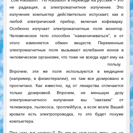
“Low Radiation”. Но Radiation в переводе на русский – это
не радиация, а электромагнитное излучение. Это
излучение компьютер действительно испускает, как и
любой электрический прибор, включая кофеварку.
Особенно излучает электромагнитные поля монитор.
Человеческое тело способно “намагничиваться”, и от
этого изменяется обмен веществ. Переменные
электромагнитные поля вызывают колебания ионов в
человеческом организме, что тоже не всегда идет ему на
пользу.
Впрочем, эти же поля используются в медицине
(например, в физиотерапии), но там все дозировано и
просчитано. Как известно, яд от лекарства отличается
только дозировкой. Впрочем, не меньшую дозу
электромагнитного излучения мы “хватаем” от
телевизора, пылесоса, троллейбуса, а если возле Вашей
кровати есть электропроводка, то это будет похуже
компьютера.
При чем тут кактусы? Да кто-то услышал звон, но не