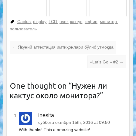
Cactus
,
display
,
LCD
,
user
,
кактус
,
кефир
,
монитор
,
пользователь
←
Якуний аттестация имтиҳонлари бўлиб ўтмоқда
«Let’s Go!» #2
→
One thought on “
Нужен ли
кактус около монитора?
”
inesita
суббота октября 15th, 2016 at 09:50
With thanks! This a amazing website!