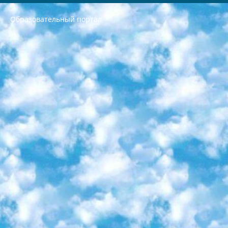
Образовательный портал
РЕСПУБЛИКА УЗБЕКИСТАН МИНИСТРЕРСТВО ДОШКОЛЬНОГО И ШКОЛЬНОГО ОБРАЗОВАНИЯ КОМАНДА в общеобразовательных учреждениях в 2023-2024 учебном году организация и проведение итоговой государственной аттестации обучающихся о Министра дошкольного и школьного образования Республики Узбекистан от 4 марта 2008 года (постановлением Минюста от 20 марта 2008 года № 1778 государственной регистрации) «Итоговое состояние учащихся общего среднего образования на основании положения об утверждении положения об аттестации общего среднего образования выпускной экзамен студентов в образовательных учреждениях в 2023-2024 учебном году В целях организации и прохождения аттестации приказываю: 1. Следующее: перечень предметов, по которым будет проводиться итоговая государственная аттестация и экзамен формы перевода согласно приложению 1; сертификаты международного образца, оценивающие уровень владения иностранными языками перечень согласно приложению 2; 2. Педагогический при специализированных образовательных учреждениях. научно-практический центр квалификации и международной оценки (Д.Давидова) 2024 г. До 25 марта: задания по предметам, по которым будет проводиться итоговая аттестация разработка и утверждение технических условий; итоговая аттестация на основании разработанного предметного задания разработка вопросов по предметам (устно и письменно), экзамен передача; общеобразовательные средние школы и специальные учебные заведения учащиеся выпускных классов школ и интернатов в агентской системе подготовка базы данных экзаменационных материалов и критериев оценки; перевод базы экзаменационных материалов на все языки обучения подать в Республиканский образовательный центр для изготовления; варианты экзаменов на основе разработанных контрольных материалов пусть будут поставлены задачи формирования. 3. Республиканский образовательный центр (Ш.Худайкулов) до 5 апреля 2024 года. до: база данных предоставленных экзаменационных материалов на все языки обучения перевод и экспертиза; для слепых, слабовидящих, глухих, слабослышащих и умственно отсталых детей учащиеся выпускных классов специализированных школ и школ-интернатов база данных экзаменационных материалов на всех преподаваемых языках подготовка критериев оценки; специализированные школы для умственно отсталых детей и технологии для учащихся выпускных классов школ-интернатов разработка соответствующих рекомендаций и критериев проведения ЕГЭ по естествознанию давать задания. 4. Педагогический при специализированных образовательных учреждениях. Научно-практический центр навыков и международной оценки (Д.Давидова), Республика образовательный центр (Худайкулов Ш.) итоговый государственный аттестационный экзамен ориентирован на творческое и логическое мышление при подготовке базы материалов учитывать введение заданий. 5. Следует отметить, что: сертификат государственного образца о знании общеобразовательного предмета и как минимум национальный уровень B1 по предметам на иностранных языках, указанным в Приложении 2. или международно признанный сертификат эквивалентного уровня студенты, изучающие определенный предмет, освобождаются от экзамена; по соответствующим предметам запланирована итоговая государственная аттестация за день до дня, путем жеребьевки Рабочей группой (в письменной форме по предметам, проводимым в форме) из числа сформированных вариантов выбрано 2 варианта; 2 выбранных варианта экзамена анонсированы на официальном сайте министерства и все выпускники по всей стране на основе этих вариантов проводит итоговую государственную аттестацию. 6. Государственное образование учащихся средних общеобразовательных учреждений. знания в соответствии с квалификационными требованиями, которые необходимо приобрести на основании стандартов итоговый (выпускной) контроль для 9 и 11 классов в целях тестирования Экзамены (далее – экзамены) состоят из предметов, перечисленных в приложении 1. будет сделано. 7. Экзамены пройдут с 26 мая по 15 июня 2024 г. (кроме науки физического воспитания). 8. Физическая для учащихся 9 классов общесредних образовательных учреждений. Экзамены по предмету «Образование, квалификация медицина» 1-6 мая 2024 года. сотрудники перевести под присмотр (с отклонениями в физическом или умственном развитии) специализированная школа для детей, школы-интернаты и со сколиозом школы-интернаты санаторного типа для больных детей исключены). 9. Он был слепым, слабовидящим и имел нарушения опорно-двигательного аппарата. экзамены в специализированных школах и интернатах для детей должны проводиться исходя из требований, предъявляемых к общеобразовательным учреждениям (физкультура кроме науки). 10. Специализированная школа для глухих и слабослышащих детей. и экзамены в интернатах и быть реализован в виде письменного теста по математике. 11. Специальность для умственно отсталых детей. Для 9 класса Родной язык и литературное письмо Государственный язык (язык обучения – узбекский). для неклассов) написано Математическое письмо Письменная/устная история Узбекистана Физическое воспитание практично Итоговый контроль Для 11 класса Написание родного языка и литературы (эссе) Математическое письмо Узбекский язык (обучение на узбекском языке) не посещающее общее среднее образование для учреждений)/Образовательное учреждение выбор письменный и устный Иностранный язык письменный/устный Письменная/устная история Узбекистана *По выбору студента:  Химия  Физика  Основы государственного права  География 10 бесплатных образовательных ресурсов - Мы составили подборку онлайн-проектов с интерактивными упражнениями, видеолекциями и статьями. Они помогут вам обрести новые и освежить старые знания бесплатно. 1. «ИНТУИТ» Старейшая образовательная площадка Рунета. Здесь вы найдёте сотни текстовых и видеокурсов на десятки различных тем — от программирования до психологии. Многие курсы подготовлены российскими университетами и крупными международными компаниями вроде Intel и Microsoft. Самостоятельное обучение бесплатное, но желающие могут оплатить услуги персональных наставников. 2. «Смартия» знакомит с актуальными профессиями и подсказывает, как им обучаться. Выбрав заинтересовавшую вас специальность — SMM-специалист, фотограф, веб-дизайнер или другую, — увидите список необходимых для неё умений. Чтобы вы могли освоить их самостоятельно, для каждого умения площадка отображает подборку ссылок на учебные материалы. Хотя «Смартия» ориентируется на русскоязычную аудиторию, часть контента всё же доступна только на английском. 3. «Лекторий Физтеха» Проект Московского физико-технического института (Физтеха). С его помощью вы можете смотреть онлайн серии лекций, записанные на видео в этом вузе. В числе доступных предметов — физика, биология, химия, информационные технологии и другие. К некоторым лекциям администрация ресурса прилагает готовые конспекты, которые можно скачивать в PDF-формате. 4. ITMOcourses Онлайн-площадка Санкт-Петербургского национального исследовательского университета информационных технологий, механики и оптики (ИТМО). Ресурс предоставляет свободный доступ к курсам, разработанным в этом вузе. Каталог материалов разбит на четыре категории: «Оптические системы и технологии», «Приборостроение и робототехника», «Информационные технологии» и «Биотехнологии». Курсы состоят из видеолекций, интерактивных демонстраций и заданий. 5. «КиберЛенинка» Электронная научная библиотека открытого доступа. Каталог площадки регулярно обрастает текстами статей из различных научных изданий. Сгруппированные по журналам и рубрикам публикации можно читать онлайн или скачивать целиком в PDF-формате. Проект нацелен на популяризацию науки за счёт открытого доступа к качественной информации. 6. «ПостНаука» На этом ресурсе публикуют подборки видеолекций, составленные экспертами из разных отраслей и объединённые общими темами. Среди них, к примеру, есть серии «Биоинформатика и геномика», «Культура средневековой Скандинавии» и Cinema Studies о теории кино. Каждая подборка лекций — логически связанная история, рассказанная экспертом от первого лица. Кроме того, на сайте появляются научно-образовательные статьи и тесты на разные темы. 7. «Newочём» Команда проекта «Newочём» отбирает самые интересные тексты из англоязычных СМИ и переводит те из них, за которые голосуют участники сообщества «ВКонтакте». По большей части это научно-популярные статьи. Редакторы придумывают лишь заголовки, в остальном содержание переводов соответствует оригиналам. Полные тексты можно читать прямо в социальной сети. 8. InternetUrok Онлайн-база материалов по основным дисциплинам школьной программы. Информация на сайте структурирована по классам, предметам и темам (урокам). Каждый урок состоит из видеолекций и конспектов. Есть также интерактивные тренажёры и тесты для закрепления пройденного материала. Даже если вы давно окончили школу, возможность повторить программу старших классов всегда может пригодиться. 9. Edutainme Ещё один ресурс об образовании. В отличие от Newtonew, как мне кажется, Edutainme больше ориентируется на представителей индустрии: педагогов, предпринимателей, разработчиков образовательных проектов. Но и любой, кто просто стремится к саморазвитию, найдёт на сайте много полезного и интересного для себя. Например, информацию о новых курсах и образовательных сервисах. 10. Newtonew Онлайн-медиа об образовании и обучении в широком смысле. Авторы Newtonew пишут об инструментах, заведениях, тактиках и стратегиях, которые помогают учить других и получать новые знания самостоятельно. На этой площадке вы найдёте новости, обзоры, аналитические мат