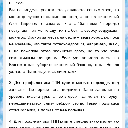
и если
Вы не модель ростом сто девяносто сантиметров, то
монитор лучше поставьте на стол, а не на системный
блок. Впрочем, я заметил, что с “башнями ” нередко
поступают так же: кладут их на бок, а сверху водружают
монитор. Экономия места на столе – вещь хорошая, пока
не узнаешь, что такое остеохондроз. Я, например, знаю,
и не пожелаю этого злейшему врагу, не то что этим
симпатичным женщинам. Если уж так мало места на
Вашем столе, уберите системный блок под стол. Не так
уж часто Вы пользуетесь дискетами…
3. Для профилактики ТПН купите мягкую подкладку под
запястья. Во-первых, она поднимет Ваши запястья на
уровень клавиатуры, а во-вторых, запястья не будут
передавливаться снизу ребром стола. Такая подкладка
стоит копейки, а польза от нее большая.
4. Для профилактики ТПН купите специальную изогнутую
клавиатуру. Сначала будет непривычно, зато потом Вы