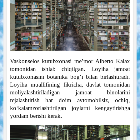
Vaskonselos kutubxonasi me’mor Alberto Kalax
tomonidan ishlab chiqilgan. Loyiha jamoat
kutubxonasini botanika bog‘i bilan birlashtiradi.
Loyiha muallifining fikricha, davlat tomonidan
moliyalashtiriladigan jamoat binolarini
rejalashtirish har doim avtomobilsiz, ochiq,
ko‘kalamzorlashtirilgan joylarni kengaytirishga
yordam berishi kerak.