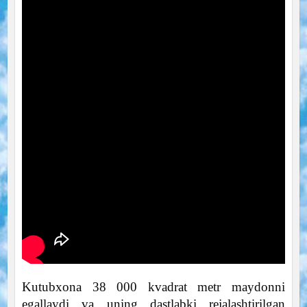
Kutubxona 38 000 kvadrat metr maydonni
egallaydi va uning dastlabki rejalashtirilgan