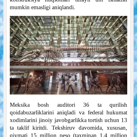
mumkin emasligi aniqlandi.
Meksika bosh auditori 36 ta qurilish
qoidabuzarliklarini aniqladi va federal hukumat
xodimlarini jinoiy javobgarlikka tortish uchun 13
ta taklif kiritdi. Tekshiruv davomida, xususan,
qiymati 15 million peso (taxminan 1,4 million