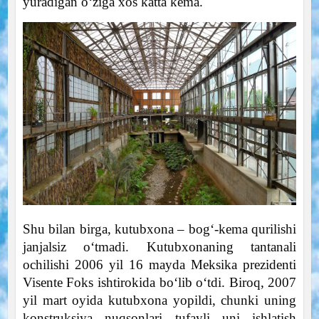
yuradigan o‘ziga xos katta kema.
Shu bilan birga, kutubxona – bog‘-kema qurilishi
janjalsiz o‘tmadi. Kutubxonaning tantanali
ochilishi 2006 yil 16 mayda Meksika prezidenti
Visente Foks ishtirokida bo‘lib o‘tdi. Biroq, 2007
yil mart oyida kutubxona yopildi, chunki uning
konstruksiya nuqsonlari tufayli uni ishlatish