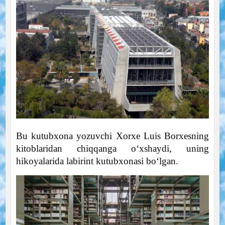
Bu kutubxona yozuvchi Xorxe Luis Borxesning
kitoblaridan chiqqanga o‘xshaydi, uning
hikoyalarida labirint kutubxonasi bo‘lgan.