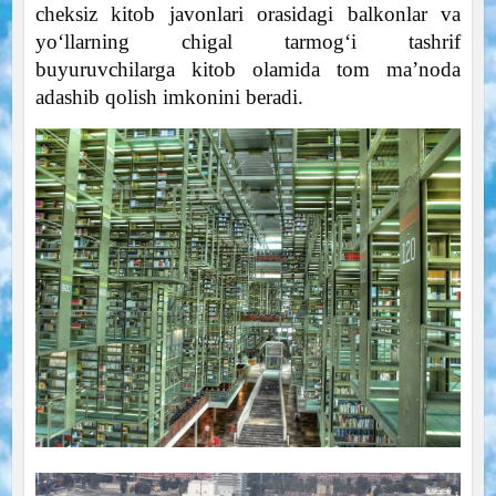
cheksiz kitob javonlari orasidagi balkonlar va
yo‘llarning chigal tarmog‘i tashrif
buyuruvchilarga kitob olamida tom ma’noda
adashib qolish imkonini beradi.