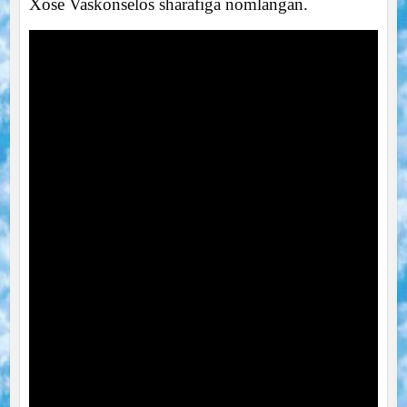
Xose Vaskonselos sharafiga nomlangan.