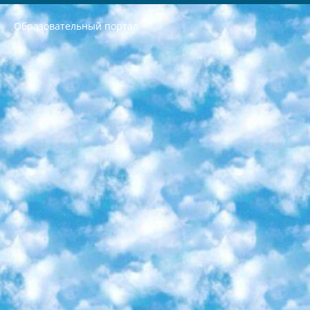
Образовательный портал
РЕСПУБЛИКА УЗБЕКИСТАН МИНИСТРЕРСТВО ДОШКОЛЬНОГО И ШКОЛЬНОГО ОБРАЗОВАНИЯ КОМАНДА в общеобразовательных учреждениях в 2023-2024 учебном году организация и проведение итоговой государственной аттестации обучающихся о Министра дошкольного и школьного образования Республики Узбекистан от 4 марта 2008 года (постановлением Минюста от 20 марта 2008 года № 1778 государственной регистрации) «Итоговое состояние учащихся общего среднего образования на основании положения об утверждении положения об аттестации общего среднего образования выпускной экзамен студентов в образовательных учреждениях в 2023-2024 учебном году В целях организации и прохождения аттестации приказываю: 1. Следующее: перечень предметов, по которым будет проводиться итоговая государственная аттестация и экзамен формы перевода согласно приложению 1; сертификаты международного образца, оценивающие уровень владения иностранными языками перечень согласно приложению 2; 2. Педагогический при специализированных образовательных учреждениях. научно-практический центр квалификации и международной оценки (Д.Давидова) 2024 г. До 25 марта: задания по предметам, по которым будет проводиться итоговая аттестация разработка и утверждение технических условий; итоговая аттестация на основании разработанного предметного задания разработка вопросов по предметам (устно и письменно), экзамен передача; общеобразовательные средние школы и специальные учебные заведения учащиеся выпускных классов школ и интернатов в агентской системе подготовка базы данных экзаменационных материалов и критериев оценки; перевод базы экзаменационных материалов на все языки обучения подать в Республиканский образовательный центр для изготовления; варианты экзаменов на основе разработанных контрольных материалов пусть будут поставлены задачи формирования. 3. Республиканский образовательный центр (Ш.Худайкулов) до 5 апреля 2024 года. до: база данных предоставленных экзаменационных материалов на все языки обучения перевод и экспертиза; для слепых, слабовидящих, глухих, слабослышащих и умственно отсталых детей учащиеся выпускных классов специализированных школ и школ-интернатов база данных экзаменационных материалов на всех преподаваемых языках подготовка критериев оценки; специализированные школы для умственно отсталых детей и технологии для учащихся выпускных классов школ-интернатов разработка соответствующих рекомендаций и критериев проведения ЕГЭ по естествознанию давать задания. 4. Педагогический при специализированных образовательных учреждениях. Научно-практический центр навыков и международной оценки (Д.Давидова), Республика образовательный центр (Худайкулов Ш.) итоговый государственный аттестационный экзамен ориентирован на творческое и логическое мышление при подготовке базы материалов учитывать введение заданий. 5. Следует отметить, что: сертификат государственного образца о знании общеобразовательного предмета и как минимум национальный уровень B1 по предметам на иностранных языках, указанным в Приложении 2. или международно признанный сертификат эквивалентного уровня студенты, изучающие определенный предмет, освобождаются от экзамена; по соответствующим предметам запланирована итоговая государственная аттестация за день до дня, путем жеребьевки Рабочей группой (в письменной форме по предметам, проводимым в форме) из числа сформированных вариантов выбрано 2 варианта; 2 выбранных варианта экзамена анонсированы на официальном сайте министерства и все выпускники по всей стране на основе этих вариантов проводит итоговую государственную аттестацию. 6. Государственное образование учащихся средних общеобразовательных учреждений. знания в соответствии с квалификационными требованиями, которые необходимо приобрести на основании стандартов итоговый (выпускной) контроль для 9 и 11 классов в целях тестирования Экзамены (далее – экзамены) состоят из предметов, перечисленных в приложении 1. будет сделано. 7. Экзамены пройдут с 26 мая по 15 июня 2024 г. (кроме науки физического воспитания). 8. Физическая для учащихся 9 классов общесредних образовательных учреждений. Экзамены по предмету «Образование, квалификация медицина» 1-6 мая 2024 года. сотрудники перевести под присмотр (с отклонениями в физическом или умственном развитии) специализированная школа для детей, школы-интернаты и со сколиозом школы-интернаты санаторного типа для больных детей исключены). 9. Он был слепым, слабовидящим и имел нарушения опорно-двигательного аппарата. экзамены в специализированных школах и интернатах для детей должны проводиться исходя из требований, предъявляемых к общеобразовательным учреждениям (физкультура кроме науки). 10. Специализированная школа для глухих и слабослышащих детей. и экзамены в интернатах и быть реализован в виде письменного теста по математике. 11. Специальность для умственно отсталых детей. Для 9 класса Родной язык и литературное письмо Государственный язык (язык обучения – узбекский). для неклассов) написано Математическое письмо Письменная/устная история Узбекистана Физическое воспитание практично Итоговый контроль Для 11 класса Написание родного языка и литературы (эссе) Математическое письмо Узбекский язык (обучение на узбекском языке) не посещающее общее среднее образование для учреждений)/Образовательное учреждение выбор письменный и устный Иностранный язык письменный/устный Письменная/устная история Узбекистана *По выбору студента:  Химия  Физика  Основы государственного права  География 10 бесплатных образовательных ресурсов - Мы составили подборку онлайн-проектов с интерактивными упражнениями, видеолекциями и статьями. Они помогут вам обрести новые и освежить старые знания бесплатно. 1. «ИНТУИТ» Старейшая образовательная площадка Рунета. Здесь вы найдёте сотни текстовых и видеокурсов на десятки различных тем — от программирования до психологии. Многие курсы подготовлены российскими университетами и крупными международными компаниями вроде Intel и Microsoft. Самостоятельное обучение бесплатное, но желающие могут оплатить услуги персональных наставников. 2. «Смартия» знакомит с актуальными профессиями и подсказывает, как им обучаться. Выбрав заинтересовавшую вас специальность — SMM-специалист, фотограф, веб-дизайнер или другую, — увидите список необходимых для неё умений. Чтобы вы могли освоить их самостоятельно, для каждого умения площадка отображает подборку ссылок на учебные материалы. Хотя «Смартия» ориентируется на русскоязычную аудиторию, часть контента всё же доступна только на английском. 3. «Лекторий Физтеха» Проект Московского физико-технического института (Физтеха). С его помощью вы можете смотреть онлайн серии лекций, записанные на видео в этом вузе. В числе доступных предметов — физика, биология, химия, информационные технологии и другие. К некоторым лекциям администрация ресурса прилагает готовые конспекты, которые можно скачивать в PDF-формате. 4. ITMOcourses Онлайн-площадка Санкт-Петербургского национального исследовательского университета информационных технологий, механики и оптики (ИТМО). Ресурс предоставляет свободный доступ к курсам, разработанным в этом вузе. Каталог материалов разбит на четыре категории: «Оптические системы и технологии», «Приборостроение и робототехника», «Информационные технологии» и «Биотехнологии». Курсы состоят из видеолекций, интерактивных демонстраций и заданий. 5. «КиберЛенинка» Электронная научная библиотека открытого доступа. Каталог площадки регулярно обрастает текстами статей из различных научных изданий. Сгруппированные по журналам и рубрикам публикации можно читать онлайн или скачивать целиком в PDF-формате. Проект нацелен на популяризацию науки за счёт открытого доступа к качественной информации. 6. «ПостНаука» На этом ресурсе публикуют подборки видеолекций, составленные экспертами из разных отраслей и объединённые общими темами. Среди них, к примеру, есть серии «Биоинформатика и геномика», «Культура средневековой Скандинавии» и Cinema Studies о теории кино. Каждая подборка лекций — логически связанная история, рассказанная экспертом от первого лица. Кроме того, на сайте появляются научно-образовательные статьи и тесты на разные темы. 7. «Newочём» Команда проекта «Newочём» отбирает самые интересные тексты из англоязычных СМИ и переводит те из них, за которые голосуют участники сообщества «ВКонтакте». По большей части это научно-популярные статьи. Редакторы придумывают лишь заголовки, в остальном содержание переводов соответствует оригиналам. Полные тексты можно читать прямо в социальной сети. 8. InternetUrok Онлайн-база материалов по основным дисциплинам школьной программы. Информация на сайте структурирована по классам, предметам и темам (урокам). Каждый урок состоит из видеолекций и конспектов. Есть также интерактивные тренажёры и тесты для закрепления пройденного материала. Даже если вы давно окончили школу, возможность повторить программу старших классов всегда может пригодиться. 9. Edutainme Ещё один ресурс об образовании. В отличие от Newtonew, как мне кажется, Edutainme больше ориентируется на представителей индустрии: педагогов, предпринимателей, разработчиков образовательных проектов. Но и любой, кто просто стремится к саморазвитию, найдёт на сайте много полезного и интересного для себя. Например, информацию о новых курсах и образовательных сервисах. 10. Newtonew Онлайн-медиа об образовании и обучении в широком смысле. Авторы Newtonew пишут об инструментах, заведениях, тактиках и стратегиях, которые помогают учить других и получать новые знания самостоятельно. На этой площадке вы найдёте новости, обзоры, аналитические мат