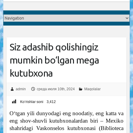
Siz adashib qolishingiz
mumkin bo‘lgan mega
kutubxona
admin
среда июля 10th, 2024
Maqolalar
Ko‘rishlar soni
3,412
O‘tgan yili dunyodagi eng noodatiy, eng katta va
eng shov-shuvli kutubxonalardan biri – Mexiko
shahridagi Vaskonselos kutubxonasi (Biblioteca