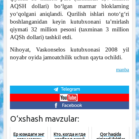
AQSH dollari) boʻlgan marmar bloklarning
yoʻqolgani aniqlandi. Qurilish ishlari noto‘g‘ri
boshlanganidan keyin kutubxonani ta’mirlash
qiymati 32 million pesoni (taxminan 3 million
AQSh dollari) tashkil etdi.
Nihoyat, Vaskonselos kutubxonasi 2008 yil
noyabr oyida jamoatchilik uchun qayta ochildi.
manba
O‘xshash mavzular:
Ер юзидаги энг
Кто, когда и где
Qor haqida