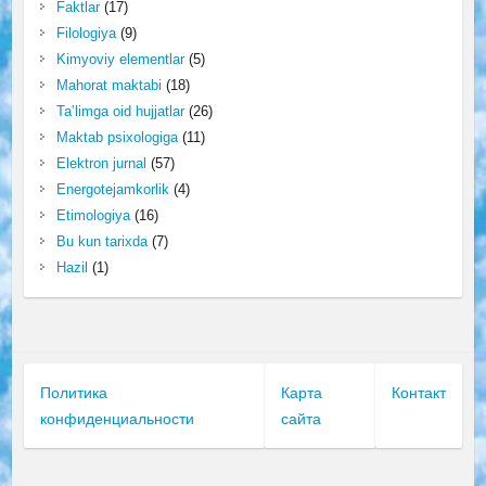
Faktlar
(17)
Filologiya
(9)
Kimyoviy elementlar
(5)
Mahorat maktabi
(18)
Ta’limga oid hujjatlar
(26)
Maktab psixologiga
(11)
Elektron jurnal
(57)
Energotejamkorlik
(4)
Etimologiya
(16)
Bu kun tarixda
(7)
Hazil
(1)
Политика
Карта
Контакт
конфиденциальности
сайта