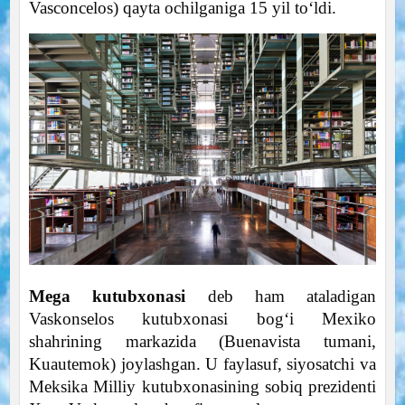
Vasconcelos) qayta ochilganiga 15 yil to‘ldi.
Mega kutubxonasi
deb ham ataladigan
Vaskonselos kutubxonasi bog‘i Mexiko
shahrining markazida (Buenavista tumani,
Kuautemok) joylashgan. U faylasuf, siyosatchi va
Meksika Milliy kutubxonasining sobiq prezidenti