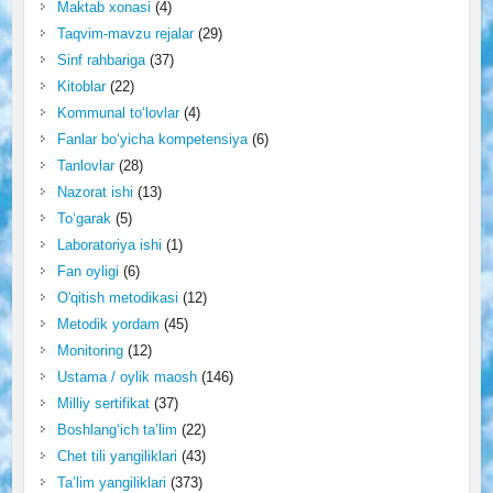
Maktab xonasi
(4)
Taqvim-mavzu rejalar
(29)
Sinf rahbariga
(37)
Kitoblar
(22)
Kommunal to‘lovlar
(4)
Fanlar bo‘yicha kompetensiya
(6)
Tanlovlar
(28)
Nazorat ishi
(13)
To‘garak
(5)
Laboratoriya ishi
(1)
Fan oyligi
(6)
O'qitish metodikasi
(12)
Metodik yordam
(45)
Monitoring
(12)
Ustama / oylik maosh
(146)
Milliy sertifikat
(37)
Boshlang‘ich ta’lim
(22)
Chet tili yangiliklari
(43)
Ta’lim yangiliklari
(373)