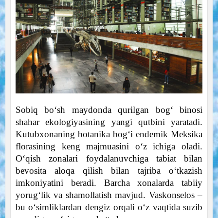
Sobiq bo‘sh maydonda qurilgan bog‘ binosi
shahar ekologiyasining yangi qutbini yaratadi.
Kutubxonaning botanika bog‘i endemik Meksika
florasining keng majmuasini o‘z ichiga oladi.
O‘qish zonalari foydalanuvchiga tabiat bilan
bevosita aloqa qilish bilan tajriba o‘tkazish
imkoniyatini beradi. Barcha xonalarda tabiiy
yorug‘lik va shamollatish mavjud. Vaskonselos –
bu o‘simliklardan dengiz orqali o‘z vaqtida suzib