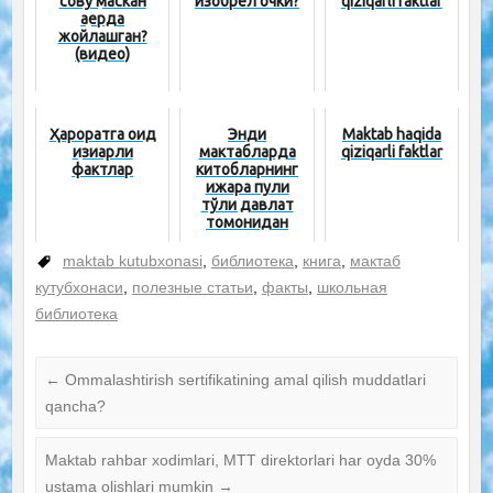
совуқ маскан
изобрел очки?
qiziqarli faktlar
қаерда
жойлашган?
(видео)
Ҳароратга оид
Энди
Maktab haqida
қизиқарли
мактабларда
qiziqarli faktlar
фактлар
китобларнинг
ижара пули
тўлиқ давлат
томонидан
қопланади
maktab kutubxonasi
,
библиотека
,
книга
,
мактаб
кутубхонаси
,
полезные статьи
,
факты
,
школьная
библиотека
←
Ommalashtirish sertifikatining amal qilish muddatlari
qancha?
Maktab rahbar xodimlari, MTT direktorlari har oyda 30%
ustama olishlari mumkin
→