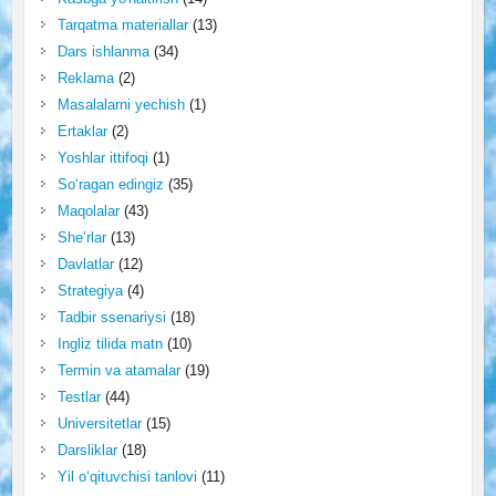
Tarqatma materiallar
(13)
Dars ishlanma
(34)
Reklama
(2)
Masalalarni yechish
(1)
Ertaklar
(2)
Yoshlar ittifoqi
(1)
So‘ragan edingiz
(35)
Maqolalar
(43)
She’rlar
(13)
Davlatlar
(12)
Strategiya
(4)
Tadbir ssenariysi
(18)
Ingliz tilida matn
(10)
Termin va atamalar
(19)
Testlar
(44)
Universitetlar
(15)
Darsliklar
(18)
Yil o‘qituvchisi tanlovi
(11)