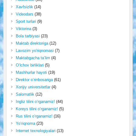
Xavfsizlik
(14)
Videodars
(38)
Sport turlari
(9)
Viktorina
(3)
Bola tarbiyasi
(23)
Maktab direktoriga
(12)
Lavozim yo'riqnomasi
(7)
Maktabgacha ta’lim
(4)
O‘lchov birliklari
(5)
Mashhurlar hayoti
(19)
Direktor o‘rinbosariga
(61)
Xorijiy universitetlar
(4)
Salomatlik
(12)
Ingliz tilini o‘rganamiz!
(44)
Koreys tilini o‘rganamiz!
(5)
Rus tilini o‘rganamiz!
(16)
Yo‘riqnoma
(23)
Internet texnologiyalari
(13)