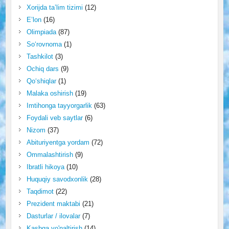
Xorijda ta’lim tizimi
(12)
E’lon
(16)
Olimpiada
(87)
So‘rovnoma
(1)
Tashkilot
(3)
Ochiq dars
(9)
Qo‘shiqlar
(1)
Malaka oshirish
(19)
Imtihonga tayyorgarlik
(63)
Foydali veb saytlar
(6)
Nizom
(37)
Abituriyentga yordam
(72)
Ommalashtirish
(9)
Ibratli hikoya
(10)
Huquqiy savodxonlik
(28)
Taqdimot
(22)
Prezident maktabi
(21)
Dasturlar / ilovalar
(7)
Kasbga yo'naltirish
(14)