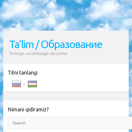
Ta’lim / Образование
Ta’limga va tarbiyaga oid portal
Tilni tanlang:
Nimani qidiramiz?
Search