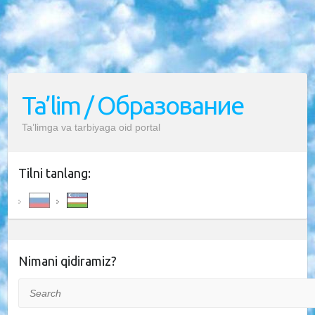
Ta’lim / Образование
Ta’limga va tarbiyaga oid portal
Tilni tanlang:
Nimani qidiramiz?
Search