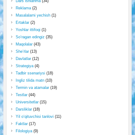
Dars ishlanma
(34)
Reklama
(2)
Masalalarni yechish
(1)
Ertaklar
(2)
Yoshlar ittifoqi
(1)
So‘ragan edingiz
(35)
Maqolalar
(43)
She’rlar
(13)
Davlatlar
(12)
Strategiya
(4)
Tadbir ssenariysi
(18)
Ingliz tilida matn
(10)
Termin va atamalar
(19)
Testlar
(44)
Universitetlar
(15)
Darsliklar
(18)
Yil o‘qituvchisi tanlovi
(11)
Faktlar
(17)
Filologiya
(9)