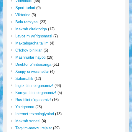
Videodars
(38)
Sport turlari
(9)
Viktorina
(3)
Bola tarbiyasi
(23)
Maktab direktoriga
(12)
Lavozim yo'riqnomasi
(7)
Maktabgacha ta’lim
(4)
O‘lchov birliklari
(5)
Mashhurlar hayoti
(19)
Direktor o‘rinbosariga
(61)
Xorijiy universitetlar
(4)
Salomatlik
(12)
Ingliz tilini o‘rganamiz!
(44)
Koreys tilini o‘rganamiz!
(5)
Rus tilini o‘rganamiz!
(16)
Yo‘riqnoma
(23)
Internet texnologiyalari
(13)
Maktab xonasi
(4)
Taqvim-mavzu rejalar
(29)