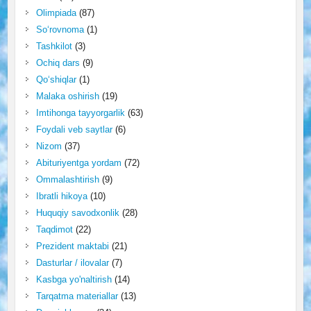
Olimpiada
(87)
So‘rovnoma
(1)
Tashkilot
(3)
Ochiq dars
(9)
Qo‘shiqlar
(1)
Malaka oshirish
(19)
Imtihonga tayyorgarlik
(63)
Foydali veb saytlar
(6)
Nizom
(37)
Abituriyentga yordam
(72)
Ommalashtirish
(9)
Ibratli hikoya
(10)
Huquqiy savodxonlik
(28)
Taqdimot
(22)
Prezident maktabi
(21)
Dasturlar / ilovalar
(7)
Kasbga yo'naltirish
(14)
Tarqatma materiallar
(13)