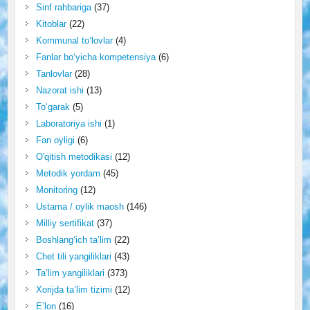
Sinf rahbariga
(37)
Kitoblar
(22)
Kommunal to‘lovlar
(4)
Fanlar bo‘yicha kompetensiya
(6)
Tanlovlar
(28)
Nazorat ishi
(13)
To‘garak
(5)
Laboratoriya ishi
(1)
Fan oyligi
(6)
O'qitish metodikasi
(12)
Metodik yordam
(45)
Monitoring
(12)
Ustama / oylik maosh
(146)
Milliy sertifikat
(37)
Boshlang‘ich ta’lim
(22)
Chet tili yangiliklari
(43)
Ta’lim yangiliklari
(373)
Xorijda ta’lim tizimi
(12)
E’lon
(16)