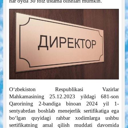
har oyda 30 foiz ustama olishlari mumkin.
O‘zbekiston Respublikasi Vazirlar
Mahkamasining 25.12.2023 yildagi 681-son
Qarorining 2-bandiga binoan 2024 yil 1-
sentyabrdan boshlab menejerlik sertifikatiga ega
bo‘lgan quyidagi rahbar xodimlarga ushbu
sertifikatning amal qilish muddati davomida