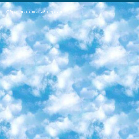
Образовательный портал
РЕСПУБЛИКА УЗБЕКИСТАН МИНИСТРЕРСТВО ДОШКОЛЬНОГО И ШКОЛЬНОГО ОБРАЗОВАНИЯ КОМАНДА в общеобразовательных учреждениях в 2023-2024 учебном году организация и проведение итоговой государственной аттестации обучающихся о Министра дошкольного и школьного образования Республики Узбекистан от 4 марта 2008 года (постановлением Минюста от 20 марта 2008 года № 1778 государственной регистрации) «Итоговое состояние учащихся общего среднего образования на основании положения об утверждении положения об аттестации общего среднего образования выпускной экзамен студентов в образовательных учреждениях в 2023-2024 учебном году В целях организации и прохождения аттестации приказываю: 1. Следующее: перечень предметов, по которым будет проводиться итоговая государственная аттестация и экзамен формы перевода согласно приложению 1; сертификаты международного образца, оценивающие уровень владения иностранными языками перечень согласно приложению 2; 2. Педагогический при специализированных образовательных учреждениях. научно-практический центр квалификации и международной оценки (Д.Давидова) 2024 г. До 25 марта: задания по предметам, по которым будет проводиться итоговая аттестация разработка и утверждение технических условий; итоговая аттестация на основании разработанного предметного задания разработка вопросов по предметам (устно и письменно), экзамен передача; общеобразовательные средние школы и специальные учебные заведения учащиеся выпускных классов школ и интернатов в агентской системе подготовка базы данных экзаменационных материалов и критериев оценки; перевод базы экзаменационных материалов на все языки обучения подать в Республиканский образовательный центр для изготовления; варианты экзаменов на основе разработанных контрольных материалов пусть будут поставлены задачи формирования. 3. Республиканский образовательный центр (Ш.Худайкулов) до 5 апреля 2024 года. до: база данных предоставленных экзаменационных материалов на все языки обучения перевод и экспертиза; для слепых, слабовидящих, глухих, слабослышащих и умственно отсталых детей учащиеся выпускных классов специализированных школ и школ-интернатов база данных экзаменационных материалов на всех преподаваемых языках подготовка критериев оценки; специализированные школы для умственно отсталых детей и технологии для учащихся выпускных классов школ-интернатов разработка соответствующих рекомендаций и критериев проведения ЕГЭ по естествознанию давать задания. 4. Педагогический при специализированных образовательных учреждениях. Научно-практический центр навыков и международной оценки (Д.Давидова), Республика образовательный центр (Худайкулов Ш.) итоговый государственный аттестационный экзамен ориентирован на творческое и логическое мышление при подготовке базы материалов учитывать введение заданий. 5. Следует отметить, что: сертификат государственного образца о знании общеобразовательного предмета и как минимум национальный уровень B1 по предметам на иностранных языках, указанным в Приложении 2. или международно признанный сертификат эквивалентного уровня студенты, изучающие определенный предмет, освобождаются от экзамена; по соответствующим предметам запланирована итоговая государственная аттестация за день до дня, путем жеребьевки Рабочей группой (в письменной форме по предметам, проводимым в форме) из числа сформированных вариантов выбрано 2 варианта; 2 выбранных варианта экзамена анонсированы на официальном сайте министерства и все выпускники по всей стране на основе этих вариантов проводит итоговую государственную аттестацию. 6. Государственное образование учащихся средних общеобразовательных учреждений. знания в соответствии с квалификационными требованиями, которые необходимо приобрести на основании стандартов итоговый (выпускной) контроль для 9 и 11 классов в целях тестирования Экзамены (далее – экзамены) состоят из предметов, перечисленных в приложении 1. будет сделано. 7. Экзамены пройдут с 26 мая по 15 июня 2024 г. (кроме науки физического воспитания). 8. Физическая для учащихся 9 классов общесредних образовательных учреждений. Экзамены по предмету «Образование, квалификация медицина» 1-6 мая 2024 года. сотрудники перевести под присмотр (с отклонениями в физическом или умственном развитии) специализированная школа для детей, школы-интернаты и со сколиозом школы-интернаты санаторного типа для больных детей исключены). 9. Он был слепым, слабовидящим и имел нарушения опорно-двигательного аппарата. экзамены в специализированных школах и интернатах для детей должны проводиться исходя из требований, предъявляемых к общеобразовательным учреждениям (физкультура кроме науки). 10. Специализированная школа для глухих и слабослышащих детей. и экзамены в интернатах и быть реализован в виде письменного теста по математике. 11. Специальность для умственно отсталых детей. Для 9 класса Родной язык и литературное письмо Государственный язык (язык обучения – узбекский). для неклассов) написано Математическое письмо Письменная/устная история Узбекистана Физическое воспитание практично Итоговый контроль Для 11 класса Написание родного языка и литературы (эссе) Математическое письмо Узбекский язык (обучение на узбекском языке) не посещающее общее среднее образование для учреждений)/Образовательное учреждение выбор письменный и устный Иностранный язык письменный/устный Письменная/устная история Узбекистана *По выбору студента:  Химия  Физика  Основы государственного права  География 10 бесплатных образовательных ресурсов - Мы составили подборку онлайн-проектов с интерактивными упражнениями, видеолекциями и статьями. Они помогут вам обрести новые и освежить старые знания бесплатно. 1. «ИНТУИТ» Старейшая образовательная площадка Рунета. Здесь вы найдёте сотни текстовых и видеокурсов на десятки различных тем — от программирования до психологии. Многие курсы подготовлены российскими университетами и крупными международными компаниями вроде Intel и Microsoft. Самостоятельное обучение бесплатное, но желающие могут оплатить услуги персональных наставников. 2. «Смартия» знакомит с актуальными профессиями и подсказывает, как им обучаться. Выбрав заинтересовавшую вас специальность — SMM-специалист, фотограф, веб-дизайнер или другую, — увидите список необходимых для неё умений. Чтобы вы могли освоить их самостоятельно, для каждого умения площадка отображает подборку ссылок на учебные материалы. Хотя «Смартия» ориентируется на русскоязычную аудиторию, часть контента всё же доступна только на английском. 3. «Лекторий Физтеха» Проект Московского физико-технического института (Физтеха). С его помощью вы можете смотреть онлайн серии лекций, записанные на видео в этом вузе. В числе доступных предметов — физика, биология, химия, информационные технологии и другие. К некоторым лекциям администрация ресурса прилагает готовые конспекты, которые можно скачивать в PDF-формате. 4. ITMOcourses Онлайн-площадка Санкт-Петербургского национального исследовательского университета информационных технологий, механики и оптики (ИТМО). Ресурс предоставляет свободный доступ к курсам, разработанным в этом вузе. Каталог материалов разбит на четыре категории: «Оптические системы и технологии», «Приборостроение и робототехника», «Информационные технологии» и «Биотехнологии». Курсы состоят из видеолекций, интерактивных демонстраций и заданий. 5. «КиберЛенинка» Электронная научная библиотека открытого доступа. Каталог площадки регулярно обрастает текстами статей из различных научных изданий. Сгруппированные по журналам и рубрикам публикации можно читать онлайн или скачивать целиком в PDF-формате. Проект нацелен на популяризацию науки за счёт открытого доступа к качественной информации. 6. «ПостНаука» На этом ресурсе публикуют подборки видеолекций, составленные экспертами из разных отраслей и объединённые общими темами. Среди них, к примеру, есть серии «Биоинформатика и геномика», «Культура средневековой Скандинавии» и Cinema Studies о теории кино. Каждая подборка лекций — логически связанная история, рассказанная экспертом от первого лица. Кроме того, на сайте появляются научно-образовательные статьи и тесты на разные темы. 7. «Newочём» Команда проекта «Newочём» отбирает самые интересные тексты из англоязычных СМИ и переводит те из них, за которые голосуют участники сообщества «ВКонтакте». По большей части это научно-популярные статьи. Редакторы придумывают лишь заголовки, в остальном содержание переводов соответствует оригиналам. Полные тексты можно читать прямо в социальной сети. 8. InternetUrok Онлайн-база материалов по основным дисциплинам школьной программы. Информация на сайте структурирована по классам, предметам и темам (урокам). Каждый урок состоит из видеолекций и конспектов. Есть также интерактивные тренажёры и тесты для закрепления пройденного материала. Даже если вы давно окончили школу, возможность повторить программу старших классов всегда может пригодиться. 9. Edutainme Ещё один ресурс об образовании. В отличие от Newtonew, как мне кажется, Edutainme больше ориентируется на представителей индустрии: педагогов, предпринимателей, разработчиков образовательных проектов. Но и любой, кто просто стремится к саморазвитию, найдёт на сайте много полезного и интересного для себя. Например, информацию о новых курсах и образовательных сервисах. 10. Newtonew Онлайн-медиа об образовании и обучении в широком смысле. Авторы Newtonew пишут об инструментах, заведениях, тактиках и стратегиях, которые помогают учить других и получать новые знания самостоятельно. На этой площадке вы найдёте новости, обзоры, аналитические мат