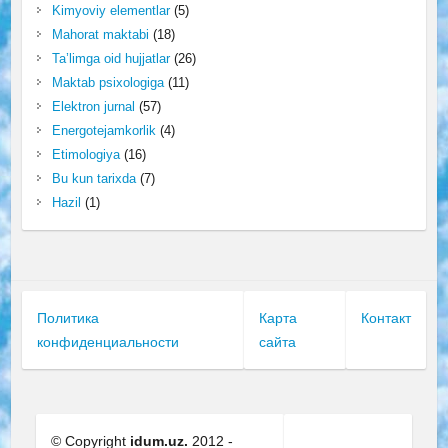
Kimyoviy elementlar
(5)
Mahorat maktabi
(18)
Ta’limga oid hujjatlar
(26)
Maktab psixologiga
(11)
Elektron jurnal
(57)
Energotejamkorlik
(4)
Etimologiya
(16)
Bu kun tarixda
(7)
Hazil
(1)
Политика
Карта
Контакт
конфиденциальности
сайта
© Copyright
idum.uz.
2012 -