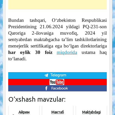
Bundan tashqari, O‘zbekiston Respublikasi
Prezidentining 21.06.2024 yildagi PQ-231-son
Qaroriga 2-ilovasiga muvofiq, 2024 yil
sentyabrdan maktabgacha ta’lim tashkilotlarining
menejerlik sertifikatiga ega bo‘lgan direktorlariga
har oylik 30 foiz
miqdorida
ustama haq
to‘lanadi.
O‘xshash mavzular:
Айрим
Мактаб
Maktabdagi