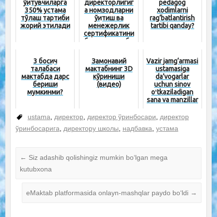
ўқитувчиларга
директорлигиг
pedagog
350% устама
а номзодларни
xodimlarni
тўлаш тартиби
ўқитиш ва
rag‘batlantirish
жорий этилади
менежерлик
tartibi qanday?
сертификатини
бериш тартиби
белгиланди
3 босқич
Замонавий
Vazir jamg‘armasi
талабаси
мактабнинг 3D
ustamasiga
мактабда дарс
кўриниши
da’vogarlar
бериши
(видео)
uchun sinov
мумкинми?
oʻtkaziladigan
sana va manzillar
ustama
,
директор
,
директор ўринбосари
,
директор
ўринбосарига
,
директору школы
,
надбавка
,
устама
←
Siz adashib qolishingiz mumkin bo‘lgan mega
kutubxona
eMaktab platformasida onlayn-mashqlar paydo bo‘ldi
→