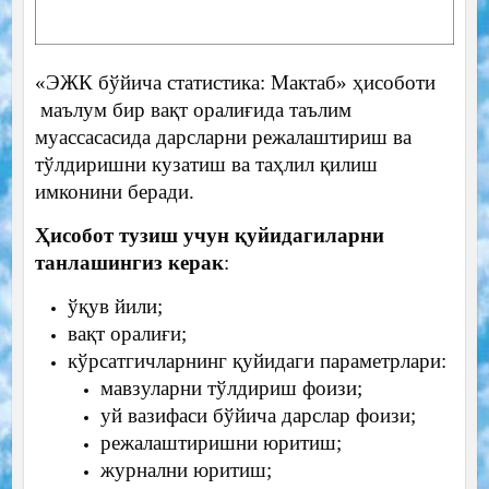
«ЭЖК бўйича статистика: Мактаб» ҳисоботи
маълум бир вақт оралиғида таълим
муассасасида дарсларни режалаштириш ва
тўлдиришни кузатиш ва таҳлил қилиш
имконини беради.
Ҳисобот тузиш учун қуйидагиларни
танлашингиз керак
:
ўқув йили;
вақт оралиғи;
кўрсатгичларнинг қуйидаги параметрлари:
мавзуларни тўлдириш фоизи;
уй вазифаси бўйича дарслар фоизи;
режалаштиришни юритиш;
журнални юритиш;