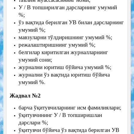
У / В топширилган дарсларнинг умумий
%;
ўз вақтида берилган УВ билан дарсларнинг
умумий %;
мавзуларни тўлдиришнинг умумий %;
режалаштиришнинг умумий %;
белгилар киритилган журналларнинг
умумий сони;
журнални юритиш бўйича умумий %;
журнални ўз вақтида юритиш бўйича
умумий %.
Жадвал №2
барча ўқитувчиларнинг исм фамилиялари;
ўқитувчининг У / В топширишлан
дарслари %;
ўқитувчи бўйича ўз вақтида берилган УВ