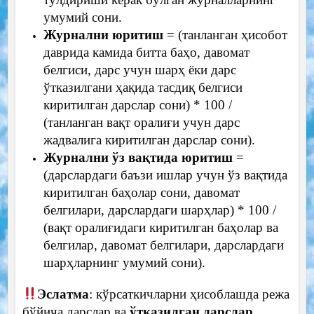
умумий сони.
Журнални юритиш
= (танланган ҳисобот
даврида камида битта баҳо, давомат
белгиси, дарс учун шарҳ ёки дарс
ўтказилгани ҳақида тасдиқ белгиси
киритилган дарслар сони) * 100 /
(танланган вақт оралиғи учун дарс
жадвалига киритилган дарслар сони).
Журнални ўз вақтида юритиш
=
(дарслардаги баъзи ишлар учун ўз вақтида
киритилган баҳолар сони, давомат
белгилари, дарслардаги шарҳлар) * 100 /
(вақт оралиғидаги киритилган баҳолар ва
белгилар, давомат белгилари, дарслардаги
шарҳларнинг умумий сони).
Эслатма
: кўрсаткичларни ҳисоблашда режа
бўйича дарслар ва
ўтказилган дарслар