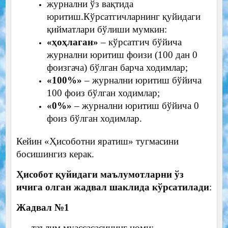
журнални ўз вақтида
юритиш.
Кўрсатгичларнинг қуйидаги
қийматлари бўлиши мумкин:
«ҳоҳлаган»
– кўрсатгич бўйича
журнални юритиш фоизи (100 дан 0
фоизгача) бўлган барча ходимлар;
«100%»
– журнални юритиш бўйича
100 фоиз бўлган ходимлар;
«0%»
– журнални юритиш бўйича 0
фоиз бўлган ходимлар.
Кейин «Ҳисоботни яратиш» тугмасини
босишингиз керак.
Ҳисобот қуйидаги маълумотларни ўз
ичига олган жадвал шаклида кўрсатилади
:
Жадвал №1
таълим муассасасининг номи;