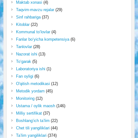
Maktab xonasi
(4)
Taqvim-mavzu rejalar
(29)
Sinf rahbariga
(37)
Kitoblar
(22)
Kommunal to‘lovlar
(4)
Fanlar bo‘yicha kompetensiya
(6)
Tanlovlar
(28)
Nazorat ishi
(13)
To‘garak
(5)
Laboratoriya ishi
(1)
Fan oyligi
(6)
O'qitish metodikasi
(12)
Metodik yordam
(45)
Monitoring
(12)
Ustama / oylik maosh
(146)
Milliy sertifikat
(37)
Boshlang‘ich ta’lim
(22)
Chet tili yangiliklari
(44)
Ta’lim yangiliklari
(374)