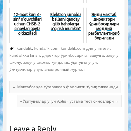
12-mart kuni 6-
Elektron jurnalda
Энди мактаб
sinf o‘quvchilari
ballarni qanday
директори
uchun CHSB-2
qilib baholarga
ўринбосарлари
sinovlari qayta
oʻgirish mumkin?
моддий
o‘tkaziladi
рағбатлантириб
борилади
kundalik
,
kundalik.com
,
kundalik.com для учителя
,
kundalikka kirish
,
директор ўринбосарига
,
завучга
,
завучу
школу
,
завучу школы
,
кундалик
,
ўқитувчи учун
,
ўқитувчилар учун
,
электронный журнал
←
Мактабларда тўгараклар фаолияти тўлиқ тикланади
«Ўқитувчилар учун Aptis» устама тест синовлари
→
Leave a Reply