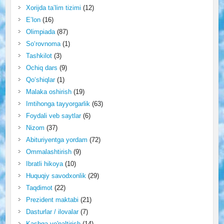
Xorijda ta’lim tizimi
(12)
E’lon
(16)
Olimpiada
(87)
So‘rovnoma
(1)
Tashkilot
(3)
Ochiq dars
(9)
Qo‘shiqlar
(1)
Malaka oshirish
(19)
Imtihonga tayyorgarlik
(63)
Foydali veb saytlar
(6)
Nizom
(37)
Abituriyentga yordam
(72)
Ommalashtirish
(9)
Ibratli hikoya
(10)
Huquqiy savodxonlik
(29)
Taqdimot
(22)
Prezident maktabi
(21)
Dasturlar / ilovalar
(7)
Kasbga yo'naltirish
(14)