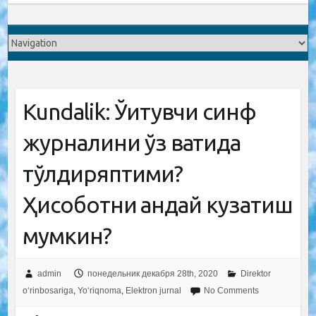
Kundalik: Ўқитувчи синф
журналини ўз вақтида
тўлдиряптими?
Ҳисоботни қандай кузатиш
мумкин?
admin
понедельник декабря 28th, 2020
Direktor
o‘rinbosariga
,
Yo‘riqnoma
,
Elektron jurnal
No Comments