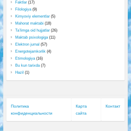
Faktlar
(17)
Filologiya
(9)
Kimyoviy elementlar
(5)
Mahorat maktabi
(18)
Ta’limga oid hujjatlar
(26)
Maktab psixologiga
(11)
Elektron jurnal
(57)
Energotejamkorlik
(4)
Etimologiya
(16)
Bu kun tarixda
(7)
Hazil
(1)
Политика
Карта
Контакт
конфиденциальности
сайта