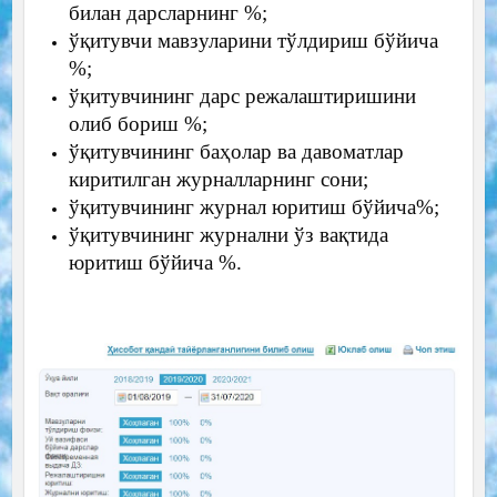
билан дарсларнинг %;
ўқитувчи мавзуларини тўлдириш бўйича
%;
ўқитувчининг дарс режалаштиришини
олиб бориш %;
ўқитувчининг баҳолар ва давоматлар
киритилган журналларнинг сони;
ўқитувчининг журнал юритиш бўйича%;
ўқитувчининг журнални ўз вақтида
юритиш бўйича %.