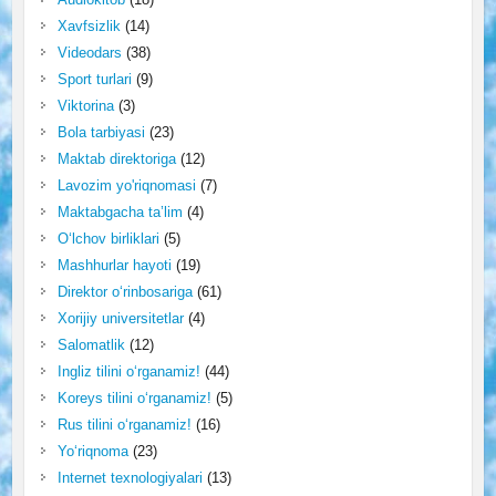
Xavfsizlik
(14)
Videodars
(38)
Sport turlari
(9)
Viktorina
(3)
Bola tarbiyasi
(23)
Maktab direktoriga
(12)
Lavozim yo'riqnomasi
(7)
Maktabgacha ta’lim
(4)
O‘lchov birliklari
(5)
Mashhurlar hayoti
(19)
Direktor o‘rinbosariga
(61)
Xorijiy universitetlar
(4)
Salomatlik
(12)
Ingliz tilini o‘rganamiz!
(44)
Koreys tilini o‘rganamiz!
(5)
Rus tilini o‘rganamiz!
(16)
Yo‘riqnoma
(23)
Internet texnologiyalari
(13)