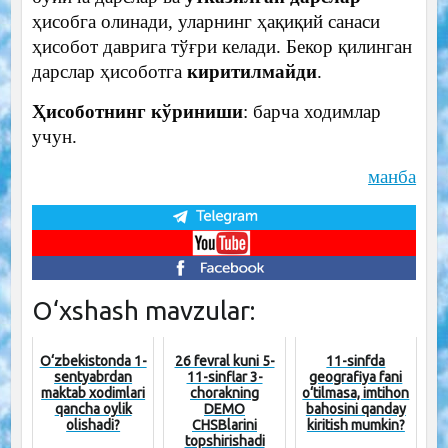
ҳисобга олинади, уларнинг ҳақиқий санаси
ҳисобот даврига тўғри келади. Бекор қилинган
дарслар ҳисоботга
киритилмайди
.
Ҳисоботнинг кўриниши
: барча ходимлар
учун.
манба
O‘xshash mavzular:
O‘zbekistonda 1-
26 fevral kuni 5-
11-sinfda
sentyabrdan
11-sinflar 3-
geografiya fani
maktab xodimlari
chorakning
o‘tilmasa, imtihon
qancha oylik
DEMO
bahosini qanday
olishadi?
CHSBlarini
kiritish mumkin?
topshirishadi