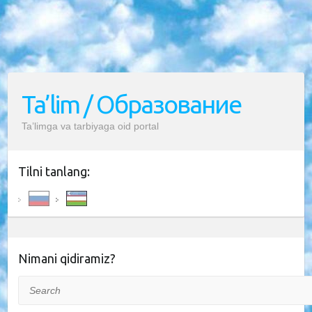
Ta’lim / Образование
Ta’limga va tarbiyaga oid portal
Tilni tanlang:
Nimani qidiramiz?
Search