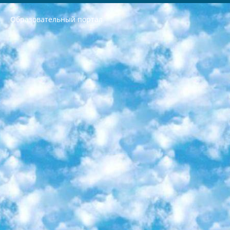
Образовательный портал
РЕСПУБЛИКА УЗБЕКИСТАН МИНИСТРЕРСТВО ДОШКОЛЬНОГО И ШКОЛЬНОГО ОБРАЗОВАНИЯ КОМАНДА в общеобразовательных учреждениях в 2023-2024 учебном году организация и проведение итоговой государственной аттестации обучающихся о Министра дошкольного и школьного образования Республики Узбекистан от 4 марта 2008 года (постановлением Минюста от 20 марта 2008 года № 1778 государственной регистрации) «Итоговое состояние учащихся общего среднего образования на основании положения об утверждении положения об аттестации общего среднего образования выпускной экзамен студентов в образовательных учреждениях в 2023-2024 учебном году В целях организации и прохождения аттестации приказываю: 1. Следующее: перечень предметов, по которым будет проводиться итоговая государственная аттестация и экзамен формы перевода согласно приложению 1; сертификаты международного образца, оценивающие уровень владения иностранными языками перечень согласно приложению 2; 2. Педагогический при специализированных образовательных учреждениях. научно-практический центр квалификации и международной оценки (Д.Давидова) 2024 г. До 25 марта: задания по предметам, по которым будет проводиться итоговая аттестация разработка и утверждение технических условий; итоговая аттестация на основании разработанного предметного задания разработка вопросов по предметам (устно и письменно), экзамен передача; общеобразовательные средние школы и специальные учебные заведения учащиеся выпускных классов школ и интернатов в агентской системе подготовка базы данных экзаменационных материалов и критериев оценки; перевод базы экзаменационных материалов на все языки обучения подать в Республиканский образовательный центр для изготовления; варианты экзаменов на основе разработанных контрольных материалов пусть будут поставлены задачи формирования. 3. Республиканский образовательный центр (Ш.Худайкулов) до 5 апреля 2024 года. до: база данных предоставленных экзаменационных материалов на все языки обучения перевод и экспертиза; для слепых, слабовидящих, глухих, слабослышащих и умственно отсталых детей учащиеся выпускных классов специализированных школ и школ-интернатов база данных экзаменационных материалов на всех преподаваемых языках подготовка критериев оценки; специализированные школы для умственно отсталых детей и технологии для учащихся выпускных классов школ-интернатов разработка соответствующих рекомендаций и критериев проведения ЕГЭ по естествознанию давать задания. 4. Педагогический при специализированных образовательных учреждениях. Научно-практический центр навыков и международной оценки (Д.Давидова), Республика образовательный центр (Худайкулов Ш.) итоговый государственный аттестационный экзамен ориентирован на творческое и логическое мышление при подготовке базы материалов учитывать введение заданий. 5. Следует отметить, что: сертификат государственного образца о знании общеобразовательного предмета и как минимум национальный уровень B1 по предметам на иностранных языках, указанным в Приложении 2. или международно признанный сертификат эквивалентного уровня студенты, изучающие определенный предмет, освобождаются от экзамена; по соответствующим предметам запланирована итоговая государственная аттестация за день до дня, путем жеребьевки Рабочей группой (в письменной форме по предметам, проводимым в форме) из числа сформированных вариантов выбрано 2 варианта; 2 выбранных варианта экзамена анонсированы на официальном сайте министерства и все выпускники по всей стране на основе этих вариантов проводит итоговую государственную аттестацию. 6. Государственное образование учащихся средних общеобразовательных учреждений. знания в соответствии с квалификационными требованиями, которые необходимо приобрести на основании стандартов итоговый (выпускной) контроль для 9 и 11 классов в целях тестирования Экзамены (далее – экзамены) состоят из предметов, перечисленных в приложении 1. будет сделано. 7. Экзамены пройдут с 26 мая по 15 июня 2024 г. (кроме науки физического воспитания). 8. Физическая для учащихся 9 классов общесредних образовательных учреждений. Экзамены по предмету «Образование, квалификация медицина» 1-6 мая 2024 года. сотрудники перевести под присмотр (с отклонениями в физическом или умственном развитии) специализированная школа для детей, школы-интернаты и со сколиозом школы-интернаты санаторного типа для больных детей исключены). 9. Он был слепым, слабовидящим и имел нарушения опорно-двигательного аппарата. экзамены в специализированных школах и интернатах для детей должны проводиться исходя из требований, предъявляемых к общеобразовательным учреждениям (физкультура кроме науки). 10. Специализированная школа для глухих и слабослышащих детей. и экзамены в интернатах и быть реализован в виде письменного теста по математике. 11. Специальность для умственно отсталых детей. Для 9 класса Родной язык и литературное письмо Государственный язык (язык обучения – узбекский). для неклассов) написано Математическое письмо Письменная/устная история Узбекистана Физическое воспитание практично Итоговый контроль Для 11 класса Написание родного языка и литературы (эссе) Математическое письмо Узбекский язык (обучение на узбекском языке) не посещающее общее среднее образование для учреждений)/Образовательное учреждение выбор письменный и устный Иностранный язык письменный/устный Письменная/устная история Узбекистана *По выбору студента:  Химия  Физика  Основы государственного права  География 10 бесплатных образовательных ресурсов - Мы составили подборку онлайн-проектов с интерактивными упражнениями, видеолекциями и статьями. Они помогут вам обрести новые и освежить старые знания бесплатно. 1. «ИНТУИТ» Старейшая образовательная площадка Рунета. Здесь вы найдёте сотни текстовых и видеокурсов на десятки различных тем — от программирования до психологии. Многие курсы подготовлены российскими университетами и крупными международными компаниями вроде Intel и Microsoft. Самостоятельное обучение бесплатное, но желающие могут оплатить услуги персональных наставников. 2. «Смартия» знакомит с актуальными профессиями и подсказывает, как им обучаться. Выбрав заинтересовавшую вас специальность — SMM-специалист, фотограф, веб-дизайнер или другую, — увидите список необходимых для неё умений. Чтобы вы могли освоить их самостоятельно, для каждого умения площадка отображает подборку ссылок на учебные материалы. Хотя «Смартия» ориентируется на русскоязычную аудиторию, часть контента всё же доступна только на английском. 3. «Лекторий Физтеха» Проект Московского физико-технического института (Физтеха). С его помощью вы можете смотреть онлайн серии лекций, записанные на видео в этом вузе. В числе доступных предметов — физика, биология, химия, информационные технологии и другие. К некоторым лекциям администрация ресурса прилагает готовые конспекты, которые можно скачивать в PDF-формате. 4. ITMOcourses Онлайн-площадка Санкт-Петербургского национального исследовательского университета информационных технологий, механики и оптики (ИТМО). Ресурс предоставляет свободный доступ к курсам, разработанным в этом вузе. Каталог материалов разбит на четыре категории: «Оптические системы и технологии», «Приборостроение и робототехника», «Информационные технологии» и «Биотехнологии». Курсы состоят из видеолекций, интерактивных демонстраций и заданий. 5. «КиберЛенинка» Электронная научная библиотека открытого доступа. Каталог площадки регулярно обрастает текстами статей из различных научных изданий. Сгруппированные по журналам и рубрикам публикации можно читать онлайн или скачивать целиком в PDF-формате. Проект нацелен на популяризацию науки за счёт открытого доступа к качественной информации. 6. «ПостНаука» На этом ресурсе публикуют подборки видеолекций, составленные экспертами из разных отраслей и объединённые общими темами. Среди них, к примеру, есть серии «Биоинформатика и геномика», «Культура средневековой Скандинавии» и Cinema Studies о теории кино. Каждая подборка лекций — логически связанная история, рассказанная экспертом от первого лица. Кроме того, на сайте появляются научно-образовательные статьи и тесты на разные темы. 7. «Newочём» Команда проекта «Newочём» отбирает самые интересные тексты из англоязычных СМИ и переводит те из них, за которые голосуют участники сообщества «ВКонтакте». По большей части это научно-популярные статьи. Редакторы придумывают лишь заголовки, в остальном содержание переводов соответствует оригиналам. Полные тексты можно читать прямо в социальной сети. 8. InternetUrok Онлайн-база материалов по основным дисциплинам школьной программы. Информация на сайте структурирована по классам, предметам и темам (урокам). Каждый урок состоит из видеолекций и конспектов. Есть также интерактивные тренажёры и тесты для закрепления пройденного материала. Даже если вы давно окончили школу, возможность повторить программу старших классов всегда может пригодиться. 9. Edutainme Ещё один ресурс об образовании. В отличие от Newtonew, как мне кажется, Edutainme больше ориентируется на представителей индустрии: педагогов, предпринимателей, разработчиков образовательных проектов. Но и любой, кто просто стремится к саморазвитию, найдёт на сайте много полезного и интересного для себя. Например, информацию о новых курсах и образовательных сервисах. 10. Newtonew Онлайн-медиа об образовании и обучении в широком смысле. Авторы Newtonew пишут об инструментах, заведениях, тактиках и стратегиях, которые помогают учить других и получать новые знания самостоятельно. На этой площадке вы найдёте новости, обзоры, аналитические мат