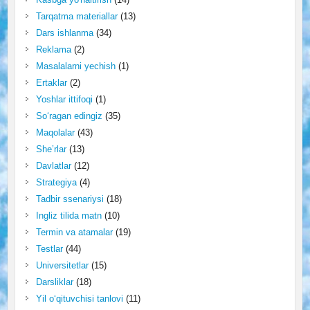
Tarqatma materiallar
(13)
Dars ishlanma
(34)
Reklama
(2)
Masalalarni yechish
(1)
Ertaklar
(2)
Yoshlar ittifoqi
(1)
So‘ragan edingiz
(35)
Maqolalar
(43)
She’rlar
(13)
Davlatlar
(12)
Strategiya
(4)
Tadbir ssenariysi
(18)
Ingliz tilida matn
(10)
Termin va atamalar
(19)
Testlar
(44)
Universitetlar
(15)
Darsliklar
(18)
Yil o‘qituvchisi tanlovi
(11)