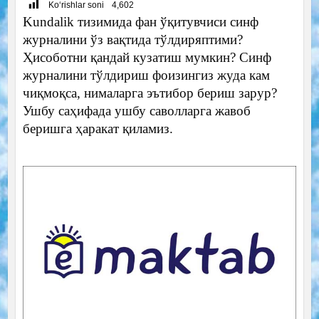
Ko‘rishlar soni
4,602
Kundalik тизимида фан ўқитувчиси синф
журналини ўз вақтида тўлдиряптими?
Ҳисоботни қандай кузатиш мумкин? Синф
журналини тўлдириш фоизингиз жуда кам
чиқмоқса, нималарга эътибор бериш зарур?
Ушбу саҳифада ушбу саволларга жавоб
беришга ҳаракат қиламиз.