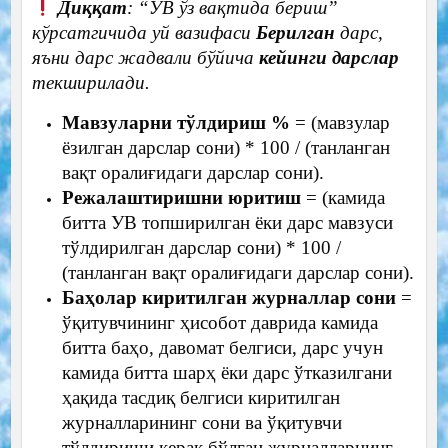
Диққат
: “УВ ўз вақтида бериш”
кўрсатгичида уй вазифаси
Берилган
дарс,
яъни дарс жадвали бўйича
кейинги дарслар
текширилади.
Мавзуларни тўлдириш %
= (мавзулар
ёзилган дарслар сони) * 100 / (танланган
вақт оралиғидаги дарслар сони).
Режалаштиришни юритиш
= (камида
битта УВ топширилган ёки дарс мавзуси
тўлдирилган дарслар сони) * 100 /
(танланган вақт оралиғидаги дарслар сони).
Баҳолар киритилган журналлар сони
=
ўқитувчининг ҳисобот даврида камида
битта баҳо, давомат белгиси, дарс учун
камида битта шарҳ ёки дарс ўтказилгани
ҳақида тасдиқ белгиси киритилган
журналларининг сони ва ўқитувчи
тўлдириши керак бўлган журналларнинг