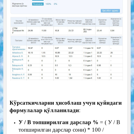
Кўрсаткичларни ҳисоблаш учун қуйидаги
формулалар қўлланилади
:
У / В топширилган дарслар %
= ( У / В
топширилган дарслар сони) * 100 /