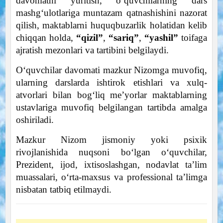
davomatni yuritish, o‘quvchilarning dars
mashg‘ulotlariga muntazam qatnashishini nazorat
qilish, maktablarni huquqbuzarlik holatidan kelib
chiqqan holda,
“qizil”
,
“sariq”
,
“yashil”
toifaga
ajratish mezonlari va tartibini belgilaydi.
O‘quvchilar davomati mazkur Nizomga muvofiq,
ularning darslarda ishtirok etishlari va xulq-
atvorlari bilan bog‘liq me’yorlar maktablarning
ustavlariga muvofiq belgilangan tartibda amalga
oshiriladi.
Mazkur Nizom jismoniy yoki psixik
rivojlanishida nuqsoni bo‘lgan o‘quvchilar,
Prezident, ijod, ixtisoslashgan, nodavlat ta’lim
muassalari, o‘rta-maxsus va professional ta’limga
nisbatan tatbiq etilmaydi.