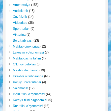
Attestatsiya
(156)
Audiokitob
(18)
Xavfsizlik
(14)
Videodars
(38)
Sport turlari
(9)
Viktorina
(3)
Bola tarbiyasi
(23)
Maktab direktoriga
(12)
Lavozim yo'riqnomasi
(7)
Maktabgacha ta’lim
(4)
O‘lchov birliklari
(5)
Mashhurlar hayoti
(19)
Direktor o‘rinbosariga
(61)
Xorijiy universitetlar
(4)
Salomatlik
(12)
Ingliz tilini o‘rganamiz!
(44)
Koreys tilini o‘rganamiz!
(5)
Rus tilini o‘rganamiz!
(16)