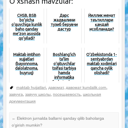
O‘xshash mavzular:
CHSB, BSB
Дарс
Йиллик меҳнат
bo‘yicha
жадвалини
таътиллари
o‘quvchiga kunlik
тузиб берувчи
қандай
baho qanday
дастур
ҳисобланади?
me’zon asosida
qo‘yiladi?
Maktab imtihon
Boshlang’ich
O‘zbekistonda 1-
xujjatlari
ta’lim
sentyabrdan
(bayonnoma,
o’qituvchilar
maktab xodimlari
dalolatnoma,
toifasi tarbiya
qancha oylik
buyruq)
hamda
olishadi?
informatika
fanlariga ham
tatbiq etiladi[:...
maktab hujjatlari
,
давомат
,
давомат kundalik.com
,
завучга
,
завучу школы
,
посещаемость
,
школьная
документация
←
Elektron jurnalda ballarni qanday qilib baholarga
oʻgirish mumkin?