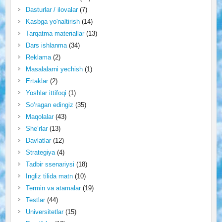
Dasturlar / ilovalar
(7)
Kasbga yo'naltirish
(14)
Tarqatma materiallar
(13)
Dars ishlanma
(34)
Reklama
(2)
Masalalarni yechish
(1)
Ertaklar
(2)
Yoshlar ittifoqi
(1)
So‘ragan edingiz
(35)
Maqolalar
(43)
She’rlar
(13)
Davlatlar
(12)
Strategiya
(4)
Tadbir ssenariysi
(18)
Ingliz tilida matn
(10)
Termin va atamalar
(19)
Testlar
(44)
Universitetlar
(15)