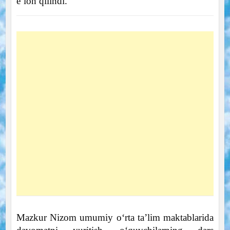
e’lon qilindi.
Mazkur Nizom umumiy o‘rta ta’lim maktablarida