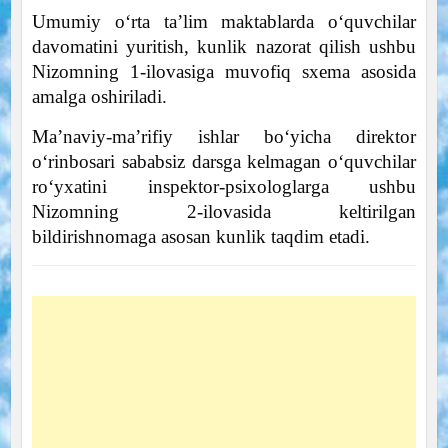
Umumiy o‘rta ta’lim maktablarda o‘quvchilar
davomatini yuritish, kunlik nazorat qilish ushbu
Nizomning 1-ilovasiga muvofiq sxema asosida
amalga oshiriladi.
Ma’naviy-ma’rifiy ishlar bo‘yicha direktor
o‘rinbosari sababsiz darsga kelmagan o‘quvchilar
ro‘yxatini inspektor-psixologlarga ushbu
Nizomning 2-ilovasida keltirilgan
bildirishnomaga asosan kunlik taqdim etadi.