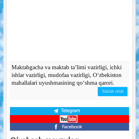
Maktabgacha va maktab ta’limi vazirligi, ichki
ishlar vazirligi, mudofaa vazirligi, O‘zbekiston
mahallalari uyushmasining qo‘shma qarori.
Yuklab olish