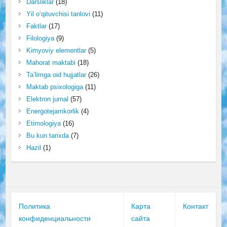
Darsliklar
(18)
Yil o‘qituvchisi tanlovi
(11)
Faktlar
(17)
Filologiya
(9)
Kimyoviy elementlar
(5)
Mahorat maktabi
(18)
Ta’limga oid hujjatlar
(26)
Maktab psixologiga
(11)
Elektron jurnal
(57)
Energotejamkorlik
(4)
Etimologiya
(16)
Bu kun tarixda
(7)
Hazil
(1)
Политика
Карта
Контакт
конфиденциальности
сайта