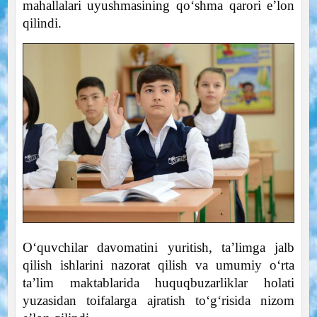
mahallalari uyushmasining qo‘shma qarori e’lon
qilindi.
O‘quvchilar davomatini yuritish, ta’limga jalb
qilish ishlarini nazorat qilish va umumiy o‘rta
ta’lim maktablarida huquqbuzarliklar holati
yuzasidan toifalarga ajratish to‘g‘risida nizom