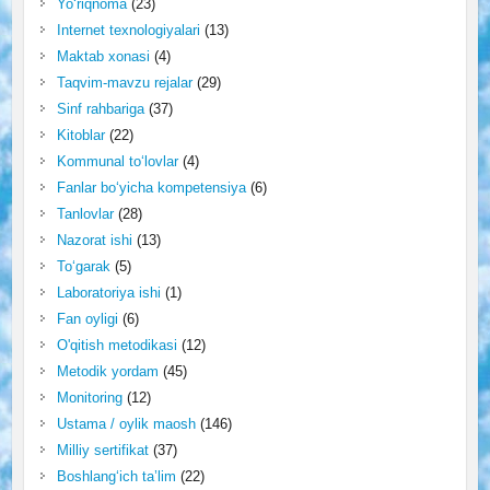
Yo‘riqnoma
(23)
Internet texnologiyalari
(13)
Maktab xonasi
(4)
Taqvim-mavzu rejalar
(29)
Sinf rahbariga
(37)
Kitoblar
(22)
Kommunal to‘lovlar
(4)
Fanlar bo‘yicha kompetensiya
(6)
Tanlovlar
(28)
Nazorat ishi
(13)
To‘garak
(5)
Laboratoriya ishi
(1)
Fan oyligi
(6)
O'qitish metodikasi
(12)
Metodik yordam
(45)
Monitoring
(12)
Ustama / oylik maosh
(146)
Milliy sertifikat
(37)
Boshlang‘ich ta’lim
(22)