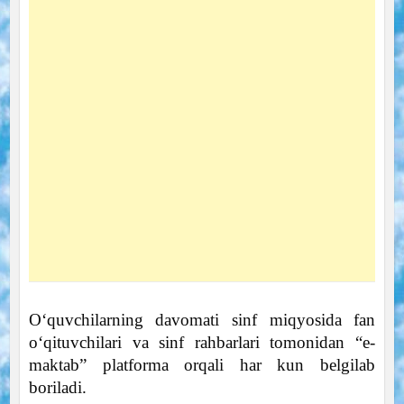
O‘quvchilarning davomati sinf miqyosida fan
o‘qituvchilari va sinf rahbarlari tomonidan “e-
maktab” platforma orqali har kun belgilab
boriladi.