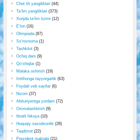
Chet tili yangiliklari
(44)
Ta’lim yangiliklari
(373)
Xorijda ta’lim tizimi
(12)
E’lon
(16)
Olimpiada
(87)
So‘rovnoma
(1)
Tashkilot
(3)
Ochiq dars
(9)
Qo‘shiqlar
(1)
Malaka oshirish
(19)
Imtihonga tayyorgarlik
(63)
Foydali veb saytlar
(6)
Nizom
(37)
Abituriyentga yordam
(72)
Ommalashtirish
(9)
Ibratli hikoya
(10)
Huquqiy savodxonlik
(28)
Taqdimot
(22)
Prezident maktabi
(21)