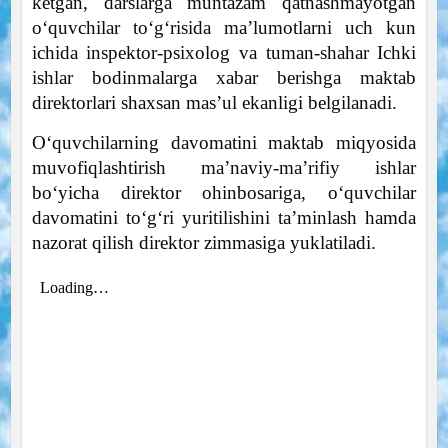
ketgan, darslarga muntazam qatnashmayotgan
o‘quvchilar to‘g‘risida ma’lumotlarni uch kun
ichida inspektor-psixolog va tuman-shahar Ichki
ishlar bodinmalarga xabar berishga maktab
direktorlari shaxsan mas’ul ekanligi belgilanadi.
O‘quvchilarning davomatini maktab miqyosida
muvofiqlashtirish ma’naviy-ma’rifiy ishlar
bo‘yicha direktor ohinbosariga, o‘quvchilar
davomatini to‘g‘ri yuritilishini ta’minlash hamda
nazorat qilish direktor zimmasiga yuklatiladi.