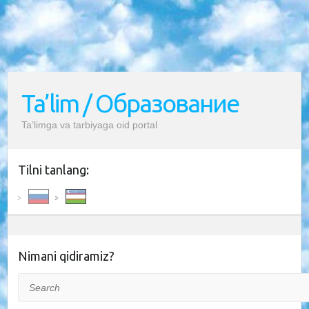
Ta’lim / Образование
Ta’limga va tarbiyaga oid portal
Tilni tanlang:
Nimani qidiramiz?
Search