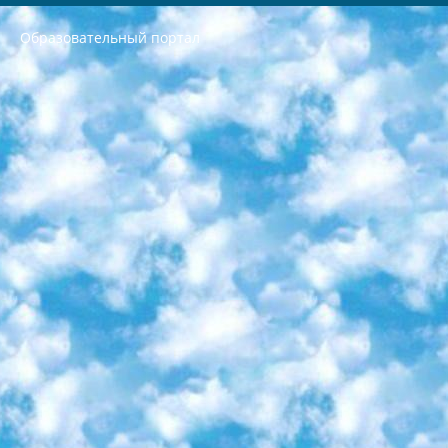
Образовательный портал
РЕСПУБЛИКА УЗБЕКИСТАН МИНИСТРЕРСТВО ДОШКОЛЬНОГО И ШКОЛЬНОГО ОБРАЗОВАНИЯ КОМАНДА в общеобразовательных учреждениях в 2023-2024 учебном году организация и проведение итоговой государственной аттестации обучающихся о Министра дошкольного и школьного образования Республики Узбекистан от 4 марта 2008 года (постановлением Минюста от 20 марта 2008 года № 1778 государственной регистрации) «Итоговое состояние учащихся общего среднего образования на основании положения об утверждении положения об аттестации общего среднего образования выпускной экзамен студентов в образовательных учреждениях в 2023-2024 учебном году В целях организации и прохождения аттестации приказываю: 1. Следующее: перечень предметов, по которым будет проводиться итоговая государственная аттестация и экзамен формы перевода согласно приложению 1; сертификаты международного образца, оценивающие уровень владения иностранными языками перечень согласно приложению 2; 2. Педагогический при специализированных образовательных учреждениях. научно-практический центр квалификации и международной оценки (Д.Давидова) 2024 г. До 25 марта: задания по предметам, по которым будет проводиться итоговая аттестация разработка и утверждение технических условий; итоговая аттестация на основании разработанного предметного задания разработка вопросов по предметам (устно и письменно), экзамен передача; общеобразовательные средние школы и специальные учебные заведения учащиеся выпускных классов школ и интернатов в агентской системе подготовка базы данных экзаменационных материалов и критериев оценки; перевод базы экзаменационных материалов на все языки обучения подать в Республиканский образовательный центр для изготовления; варианты экзаменов на основе разработанных контрольных материалов пусть будут поставлены задачи формирования. 3. Республиканский образовательный центр (Ш.Худайкулов) до 5 апреля 2024 года. до: база данных предоставленных экзаменационных материалов на все языки обучения перевод и экспертиза; для слепых, слабовидящих, глухих, слабослышащих и умственно отсталых детей учащиеся выпускных классов специализированных школ и школ-интернатов база данных экзаменационных материалов на всех преподаваемых языках подготовка критериев оценки; специализированные школы для умственно отсталых детей и технологии для учащихся выпускных классов школ-интернатов разработка соответствующих рекомендаций и критериев проведения ЕГЭ по естествознанию давать задания. 4. Педагогический при специализированных образовательных учреждениях. Научно-практический центр навыков и международной оценки (Д.Давидова), Республика образовательный центр (Худайкулов Ш.) итоговый государственный аттестационный экзамен ориентирован на творческое и логическое мышление при подготовке базы материалов учитывать введение заданий. 5. Следует отметить, что: сертификат государственного образца о знании общеобразовательного предмета и как минимум национальный уровень B1 по предметам на иностранных языках, указанным в Приложении 2. или международно признанный сертификат эквивалентного уровня студенты, изучающие определенный предмет, освобождаются от экзамена; по соответствующим предметам запланирована итоговая государственная аттестация за день до дня, путем жеребьевки Рабочей группой (в письменной форме по предметам, проводимым в форме) из числа сформированных вариантов выбрано 2 варианта; 2 выбранных варианта экзамена анонсированы на официальном сайте министерства и все выпускники по всей стране на основе этих вариантов проводит итоговую государственную аттестацию. 6. Государственное образование учащихся средних общеобразовательных учреждений. знания в соответствии с квалификационными требованиями, которые необходимо приобрести на основании стандартов итоговый (выпускной) контроль для 9 и 11 классов в целях тестирования Экзамены (далее – экзамены) состоят из предметов, перечисленных в приложении 1. будет сделано. 7. Экзамены пройдут с 26 мая по 15 июня 2024 г. (кроме науки физического воспитания). 8. Физическая для учащихся 9 классов общесредних образовательных учреждений. Экзамены по предмету «Образование, квалификация медицина» 1-6 мая 2024 года. сотрудники перевести под присмотр (с отклонениями в физическом или умственном развитии) специализированная школа для детей, школы-интернаты и со сколиозом школы-интернаты санаторного типа для больных детей исключены). 9. Он был слепым, слабовидящим и имел нарушения опорно-двигательного аппарата. экзамены в специализированных школах и интернатах для детей должны проводиться исходя из требований, предъявляемых к общеобразовательным учреждениям (физкультура кроме науки). 10. Специализированная школа для глухих и слабослышащих детей. и экзамены в интернатах и быть реализован в виде письменного теста по математике. 11. Специальность для умственно отсталых детей. Для 9 класса Родной язык и литературное письмо Государственный язык (язык обучения – узбекский). для неклассов) написано Математическое письмо Письменная/устная история Узбекистана Физическое воспитание практично Итоговый контроль Для 11 класса Написание родного языка и литературы (эссе) Математическое письмо Узбекский язык (обучение на узбекском языке) не посещающее общее среднее образование для учреждений)/Образовательное учреждение выбор письменный и устный Иностранный язык письменный/устный Письменная/устная история Узбекистана *По выбору студента:  Химия  Физика  Основы государственного права  География 10 бесплатных образовательных ресурсов - Мы составили подборку онлайн-проектов с интерактивными упражнениями, видеолекциями и статьями. Они помогут вам обрести новые и освежить старые знания бесплатно. 1. «ИНТУИТ» Старейшая образовательная площадка Рунета. Здесь вы найдёте сотни текстовых и видеокурсов на десятки различных тем — от программирования до психологии. Многие курсы подготовлены российскими университетами и крупными международными компаниями вроде Intel и Microsoft. Самостоятельное обучение бесплатное, но желающие могут оплатить услуги персональных наставников. 2. «Смартия» знакомит с актуальными профессиями и подсказывает, как им обучаться. Выбрав заинтересовавшую вас специальность — SMM-специалист, фотограф, веб-дизайнер или другую, — увидите список необходимых для неё умений. Чтобы вы могли освоить их самостоятельно, для каждого умения площадка отображает подборку ссылок на учебные материалы. Хотя «Смартия» ориентируется на русскоязычную аудиторию, часть контента всё же доступна только на английском. 3. «Лекторий Физтеха» Проект Московского физико-технического института (Физтеха). С его помощью вы можете смотреть онлайн серии лекций, записанные на видео в этом вузе. В числе доступных предметов — физика, биология, химия, информационные технологии и другие. К некоторым лекциям администрация ресурса прилагает готовые конспекты, которые можно скачивать в PDF-формате. 4. ITMOcourses Онлайн-площадка Санкт-Петербургского национального исследовательского университета информационных технологий, механики и оптики (ИТМО). Ресурс предоставляет свободный доступ к курсам, разработанным в этом вузе. Каталог материалов разбит на четыре категории: «Оптические системы и технологии», «Приборостроение и робототехника», «Информационные технологии» и «Биотехнологии». Курсы состоят из видеолекций, интерактивных демонстраций и заданий. 5. «КиберЛенинка» Электронная научная библиотека открытого доступа. Каталог площадки регулярно обрастает текстами статей из различных научных изданий. Сгруппированные по журналам и рубрикам публикации можно читать онлайн или скачивать целиком в PDF-формате. Проект нацелен на популяризацию науки за счёт открытого доступа к качественной информации. 6. «ПостНаука» На этом ресурсе публикуют подборки видеолекций, составленные экспертами из разных отраслей и объединённые общими темами. Среди них, к примеру, есть серии «Биоинформатика и геномика», «Культура средневековой Скандинавии» и Cinema Studies о теории кино. Каждая подборка лекций — логически связанная история, рассказанная экспертом от первого лица. Кроме того, на сайте появляются научно-образовательные статьи и тесты на разные темы. 7. «Newочём» Команда проекта «Newочём» отбирает самые интересные тексты из англоязычных СМИ и переводит те из них, за которые голосуют участники сообщества «ВКонтакте». По большей части это научно-популярные статьи. Редакторы придумывают лишь заголовки, в остальном содержание переводов соответствует оригиналам. Полные тексты можно читать прямо в социальной сети. 8. InternetUrok Онлайн-база материалов по основным дисциплинам школьной программы. Информация на сайте структурирована по классам, предметам и темам (урокам). Каждый урок состоит из видеолекций и конспектов. Есть также интерактивные тренажёры и тесты для закрепления пройденного материала. Даже если вы давно окончили школу, возможность повторить программу старших классов всегда может пригодиться. 9. Edutainme Ещё один ресурс об образовании. В отличие от Newtonew, как мне кажется, Edutainme больше ориентируется на представителей индустрии: педагогов, предпринимателей, разработчиков образовательных проектов. Но и любой, кто просто стремится к саморазвитию, найдёт на сайте много полезного и интересного для себя. Например, информацию о новых курсах и образовательных сервисах. 10. Newtonew Онлайн-медиа об образовании и обучении в широком смысле. Авторы Newtonew пишут об инструментах, заведениях, тактиках и стратегиях, которые помогают учить других и получать новые знания самостоятельно. На этой площадке вы найдёте новости, обзоры, аналитические мат