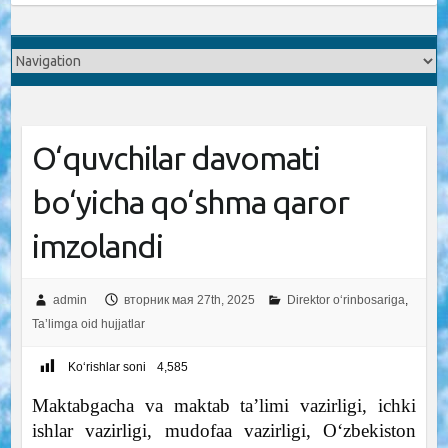
O‘quvchilar davomati
bo‘yicha qo‘shma qaror
imzolandi
admin
вторник мая 27th, 2025
Direktor o‘rinbosariga
,
Ta’limga oid hujjatlar
Ko‘rishlar soni
4,585
Maktabgacha va maktab ta’limi vazirligi, ichki
ishlar vazirligi, mudofaa vazirligi, O‘zbekiston