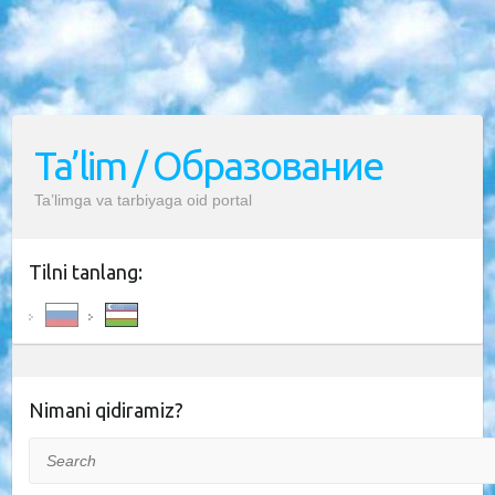
Ta’lim / Образование
Ta’limga va tarbiyaga oid portal
Tilni tanlang:
Nimani qidiramiz?
Search