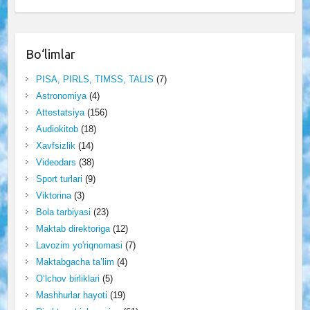
Bo‘limlar
PISA, PIRLS, TIMSS, TALIS
(7)
Astronomiya
(4)
Attestatsiya
(156)
Audiokitob
(18)
Xavfsizlik
(14)
Videodars
(38)
Sport turlari
(9)
Viktorina
(3)
Bola tarbiyasi
(23)
Maktab direktoriga
(12)
Lavozim yo'riqnomasi
(7)
Maktabgacha ta’lim
(4)
O‘lchov birliklari
(5)
Mashhurlar hayoti
(19)