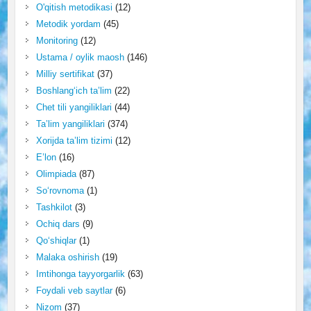
O'qitish metodikasi
(12)
Metodik yordam
(45)
Monitoring
(12)
Ustama / oylik maosh
(146)
Milliy sertifikat
(37)
Boshlang‘ich ta’lim
(22)
Chet tili yangiliklari
(44)
Ta’lim yangiliklari
(374)
Xorijda ta’lim tizimi
(12)
E’lon
(16)
Olimpiada
(87)
So‘rovnoma
(1)
Tashkilot
(3)
Ochiq dars
(9)
Qo‘shiqlar
(1)
Malaka oshirish
(19)
Imtihonga tayyorgarlik
(63)
Foydali veb saytlar
(6)
Nizom
(37)