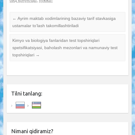
оид қонунлар
,
хужжат
←
Ayrim maktab xodimlarining bazaviy tarif stavkasiga
ustamalar to‘lash takomillashtiriladi
Kimyo va biologiya fanlaridan test topshiriqlari
spetsifikatsiyasi, baholash mezonlari va namunaviy test
topshiriqlari
→
Tilni tanlang:
Nimani qidiramiz?