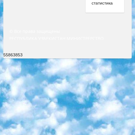
© Все права защищены
РЕСПУБЛИКА УЗБЕКИСТАН МИНИСТРЕРСТВО ДОШКОЛЬНОГО И ШКОЛЬНОГО ОБРАЗОВАНИЯ КОМАНДА в общеобразовательных учреждениях в 2023-2024 учебном году организация и проведение итоговой государственной аттестации обучающихся о Министра дошкольного и школьного образования Республики Узбекистан от 4 марта 2008 года (постановлением Минюста от 20 марта 2008 года № 1778 государственной регистрации) «Итоговое состояние учащихся общего среднего образования на основании положения об утверждении положения об аттестации общего среднего образования выпускной экзамен студентов в образовательных учреждениях в 2023-2024 учебном году В целях организации и прохождения аттестации приказываю: 1. Следующее: перечень предметов, по которым будет проводиться итоговая государственная аттестация и экзамен формы перевода согласно приложению 1; сертификаты международного образца, оценивающие уровень владения иностранными языками перечень согласно приложению 2; 2. Педагогический при специализированных образовательных учреждениях. научно-практический центр квалификации и международной оценки (Д.Давидова) 2024 г. До 25 марта: задания по предметам, по которым будет проводиться итоговая аттестация разработка и утверждение технических условий; итоговая аттестация на основании разработанного предметного задания разработка вопросов по предметам (устно и письменно), экзамен передача; общеобразовательные средние школы и специальные учебные заведения учащиеся выпускных классов школ и интернатов в агентской системе подготовка базы данных экзаменационных материалов и критериев оценки; перевод базы экзаменационных материалов на все языки обучения подать в Республиканский образовательный центр для изготовления; варианты экзаменов на основе разработанных контрольных материалов пусть будут поставлены задачи формирования. 3. Республиканский образовательный центр (Ш.Худайкулов) до 5 апреля 2024 года. до: база данных предоставленных экзаменационных материалов на все языки обучения перевод и экспертиза; для слепых, слабовидящих, глухих, слабослышащих и умственно отсталых детей учащиеся выпускных классов специализированных школ и школ-интернатов база данных экзаменационных материалов на всех преподаваемых языках подготовка критериев оценки; специализированные школы для умственно отсталых детей и технологии для учащихся выпускных классов школ-интернатов разработка соответствующих рекомендаций и критериев проведения ЕГЭ по естествознанию давать задания. 4. Педагогический при специализированных образовательных учреждениях. Научно-практический центр навыков и международной оценки (Д.Давидова), Республика образовательный центр (Худайкулов Ш.) итоговый государственный аттестационный экзамен ориентирован на творческое и логическое мышление при подготовке базы материалов учитывать введение заданий. 5. Следует отметить, что: сертификат государственного образца о знании общеобразовательного предмета и как минимум национальный уровень B1 по предметам на иностранных языках, указанным в Приложении 2. или международно признанный сертификат эквивалентного уровня студенты, изучающие определенный предмет, освобождаются от экзамена; по соответствующим предметам запланирована итоговая государственная аттестация за день до дня, путем жеребьевки Рабочей группой (в письменной форме по предметам, проводимым в форме) из числа сформированных вариантов выбрано 2 варианта; 2 выбранных варианта экзамена анонсированы на официальном сайте министерства и все выпускники по всей стране на основе этих вариантов проводит итоговую государственную аттестацию. 6. Государственное образование учащихся средних общеобразовательных учреждений. знания в соответствии с квалификационными требованиями, которые необходимо приобрести на основании стандартов итоговый (выпускной) контроль для 9 и 11 классов в целях тестирования Экзамены (далее – экзамены) состоят из предметов, перечисленных в приложении 1. будет сделано. 7. Экзамены пройдут с 26 мая по 15 июня 2024 г. (кроме науки физического воспитания). 8. Физическая для учащихся 9 классов общесредних образовательных учреждений. Экзамены по предмету «Образование, квалификация медицина» 1-6 мая 2024 года. сотрудники перевести под присмотр (с отклонениями в физическом или умственном развитии) специализированная школа для детей, школы-интернаты и со сколиозом школы-интернаты санаторного типа для больных детей исключены). 9. Он был слепым, слабовидящим и имел нарушения опорно-двигательного аппарата. экзамены в специализированных школах и интернатах для детей должны проводиться исходя из требований, предъявляемых к общеобразовательным учреждениям (физкультура кроме науки). 10. Специализированная школа для глухих и слабослышащих детей. и экзамены в интернатах и быть реализован в виде письменного теста по математике. 11. Специальность для умственно отсталых детей. Для 9 класса Родной язык и литературное письмо Государственный язык (язык обучения – узбекский). для неклассов) написано Математическое письмо Письменная/устная история Узбекистана Физическое воспитание практично Итоговый контроль Для 11 класса Написание родного языка и литературы (эссе) Математическое письмо Узбекский язык (обучение на узбекском языке) не посещающее общее среднее образование для учреждений)/Образовательное учреждение выбор письменный и устный Иностранный язык письменный/устный Письменная/устная история Узбекистана *По выбору студента:  Химия  Физика  Основы государственного права  География 10 бесплатных образовательных ресурсов - Мы составили подборку онлайн-проектов с интерактивными упражнениями, видеолекциями и статьями. Они помогут вам обрести новые и освежить старые знания бесплатно. 1. «ИНТУИТ» Старейшая образовательная площадка Рунета. Здесь вы найдёте сотни текстовых и видеокурсов на десятки различных тем — от программирования до психологии. Многие курсы подготовлены российскими университетами и крупными международными компаниями вроде Intel и Microsoft. Самостоятельное обучение бесплатное, но желающие могут оплатить услуги персональных наставников. 2. «Смартия» знакомит с актуальными профессиями и подсказывает, как им обучаться. Выбрав заинтересовавшую вас специальность — SMM-специалист, фотограф, веб-дизайнер или другую, — увидите список необходимых для неё умений. Чтобы вы могли освоить их самостоятельно, для каждого умения площадка отображает подборку ссылок на учебные материалы. Хотя «Смартия» ориентируется на русскоязычную аудиторию, часть контента всё же доступна только на английском. 3. «Лекторий Физтеха» Проект Московского физико-технического института (Физтеха). С его помощью вы можете смотреть онлайн серии лекций, записанные на видео в этом вузе. В числе доступных предметов — физика, биология, химия, информационные технологии и другие. К некоторым лекциям администрация ресурса прилагает готовые конспекты, которые можно скачивать в PDF-формате. 4. ITMOcourses Онлайн-площадка Санкт-Петербургского национального исследовательского университета информационных технологий, механики и оптики (ИТМО). Ресурс предоставляет свободный доступ к курсам, разработанным в этом вузе. Каталог материалов разбит на четыре категории: «Оптические системы и технологии», «Приборостроение и робототехника», «Информационные технологии» и «Биотехнологии». Курсы состоят из видеолекций, интерактивных демонстраций и заданий. 5. «КиберЛенинка» Электронная научная библиотека открытого доступа. Каталог площадки регулярно обрастает текстами статей из различных научных изданий. Сгруппированные по журналам и рубрикам публикации можно читать онлайн или скачивать целиком в PDF-формате. Проект нацелен на популяризацию науки за счёт открытого доступа к качественной информации. 6. «ПостНаука» На этом ресурсе публикуют подборки видеолекций, составленные экспертами из разных отраслей и объединённые общими темами. Среди них, к примеру, есть серии «Биоинформатика и геномика», «Культура средневековой Скандинавии» и Cinema Studies о теории кино. Каждая подборка лекций — логически связанная история, рассказанная экспертом от первого лица. Кроме того, на сайте появляются научно-образовательные статьи и тесты на разные темы. 7. «Newочём» Команда проекта «Newочём» отбирает самые интересные тексты из англоязычных СМИ и переводит те из них, за которые голосуют участники сообщества «ВКонтакте». По большей части это научно-популярные статьи. Редакторы придумывают лишь заголовки, в остальном содержание переводов соответствует оригиналам. Полные тексты можно читать прямо в социальной сети. 8. InternetUrok Онлайн-база материалов по основным дисциплинам школьной программы. Информация на сайте структурирована по классам, предметам и темам (урокам). Каждый урок состоит из видеолекций и конспектов. Есть также интерактивные тренажёры и тесты для закрепления пройденного материала. Даже если вы давно окончили школу, возможность повторить программу старших классов всегда может пригодиться. 9. Edutainme Ещё один ресурс об образовании. В отличие от Newtonew, как мне кажется, Edutainme больше ориентируется на представителей индустрии: педагогов, предпринимателей, разработчиков образовательных проектов. Но и любой, кто просто стремится к саморазвитию, найдёт на сайте много полезного и интересного для себя. Например, информацию о новых курсах и образовательных сервисах. 10. Newtonew Онлайн-медиа об образовании и обучении в широком смысле. Авторы Newtonew пишут об инструментах, заведениях, тактиках и стратегиях, которые помогают учить других и получать новые знания самостоятельно. На этой площадке вы найдёте новости, обзоры, аналитические мате
55863853