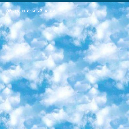
Образовательный портал
РЕСПУБЛИКА УЗБЕКИСТАН МИНИСТРЕРСТВО ДОШКОЛЬНОГО И ШКОЛЬНОГО ОБРАЗОВАНИЯ КОМАНДА в общеобразовательных учреждениях в 2023-2024 учебном году организация и проведение итоговой государственной аттестации обучающихся о Министра дошкольного и школьного образования Республики Узбекистан от 4 марта 2008 года (постановлением Минюста от 20 марта 2008 года № 1778 государственной регистрации) «Итоговое состояние учащихся общего среднего образования на основании положения об утверждении положения об аттестации общего среднего образования выпускной экзамен студентов в образовательных учреждениях в 2023-2024 учебном году В целях организации и прохождения аттестации приказываю: 1. Следующее: перечень предметов, по которым будет проводиться итоговая государственная аттестация и экзамен формы перевода согласно приложению 1; сертификаты международного образца, оценивающие уровень владения иностранными языками перечень согласно приложению 2; 2. Педагогический при специализированных образовательных учреждениях. научно-практический центр квалификации и международной оценки (Д.Давидова) 2024 г. До 25 марта: задания по предметам, по которым будет проводиться итоговая аттестация разработка и утверждение технических условий; итоговая аттестация на основании разработанного предметного задания разработка вопросов по предметам (устно и письменно), экзамен передача; общеобразовательные средние школы и специальные учебные заведения учащиеся выпускных классов школ и интернатов в агентской системе подготовка базы данных экзаменационных материалов и критериев оценки; перевод базы экзаменационных материалов на все языки обучения подать в Республиканский образовательный центр для изготовления; варианты экзаменов на основе разработанных контрольных материалов пусть будут поставлены задачи формирования. 3. Республиканский образовательный центр (Ш.Худайкулов) до 5 апреля 2024 года. до: база данных предоставленных экзаменационных материалов на все языки обучения перевод и экспертиза; для слепых, слабовидящих, глухих, слабослышащих и умственно отсталых детей учащиеся выпускных классов специализированных школ и школ-интернатов база данных экзаменационных материалов на всех преподаваемых языках подготовка критериев оценки; специализированные школы для умственно отсталых детей и технологии для учащихся выпускных классов школ-интернатов разработка соответствующих рекомендаций и критериев проведения ЕГЭ по естествознанию давать задания. 4. Педагогический при специализированных образовательных учреждениях. Научно-практический центр навыков и международной оценки (Д.Давидова), Республика образовательный центр (Худайкулов Ш.) итоговый государственный аттестационный экзамен ориентирован на творческое и логическое мышление при подготовке базы материалов учитывать введение заданий. 5. Следует отметить, что: сертификат государственного образца о знании общеобразовательного предмета и как минимум национальный уровень B1 по предметам на иностранных языках, указанным в Приложении 2. или международно признанный сертификат эквивалентного уровня студенты, изучающие определенный предмет, освобождаются от экзамена; по соответствующим предметам запланирована итоговая государственная аттестация за день до дня, путем жеребьевки Рабочей группой (в письменной форме по предметам, проводимым в форме) из числа сформированных вариантов выбрано 2 варианта; 2 выбранных варианта экзамена анонсированы на официальном сайте министерства и все выпускники по всей стране на основе этих вариантов проводит итоговую государственную аттестацию. 6. Государственное образование учащихся средних общеобразовательных учреждений. знания в соответствии с квалификационными требованиями, которые необходимо приобрести на основании стандартов итоговый (выпускной) контроль для 9 и 11 классов в целях тестирования Экзамены (далее – экзамены) состоят из предметов, перечисленных в приложении 1. будет сделано. 7. Экзамены пройдут с 26 мая по 15 июня 2024 г. (кроме науки физического воспитания). 8. Физическая для учащихся 9 классов общесредних образовательных учреждений. Экзамены по предмету «Образование, квалификация медицина» 1-6 мая 2024 года. сотрудники перевести под присмотр (с отклонениями в физическом или умственном развитии) специализированная школа для детей, школы-интернаты и со сколиозом школы-интернаты санаторного типа для больных детей исключены). 9. Он был слепым, слабовидящим и имел нарушения опорно-двигательного аппарата. экзамены в специализированных школах и интернатах для детей должны проводиться исходя из требований, предъявляемых к общеобразовательным учреждениям (физкультура кроме науки). 10. Специализированная школа для глухих и слабослышащих детей. и экзамены в интернатах и быть реализован в виде письменного теста по математике. 11. Специальность для умственно отсталых детей. Для 9 класса Родной язык и литературное письмо Государственный язык (язык обучения – узбекский). для неклассов) написано Математическое письмо Письменная/устная история Узбекистана Физическое воспитание практично Итоговый контроль Для 11 класса Написание родного языка и литературы (эссе) Математическое письмо Узбекский язык (обучение на узбекском языке) не посещающее общее среднее образование для учреждений)/Образовательное учреждение выбор письменный и устный Иностранный язык письменный/устный Письменная/устная история Узбекистана *По выбору студента:  Химия  Физика  Основы государственного права  География 10 бесплатных образовательных ресурсов - Мы составили подборку онлайн-проектов с интерактивными упражнениями, видеолекциями и статьями. Они помогут вам обрести новые и освежить старые знания бесплатно. 1. «ИНТУИТ» Старейшая образовательная площадка Рунета. Здесь вы найдёте сотни текстовых и видеокурсов на десятки различных тем — от программирования до психологии. Многие курсы подготовлены российскими университетами и крупными международными компаниями вроде Intel и Microsoft. Самостоятельное обучение бесплатное, но желающие могут оплатить услуги персональных наставников. 2. «Смартия» знакомит с актуальными профессиями и подсказывает, как им обучаться. Выбрав заинтересовавшую вас специальность — SMM-специалист, фотограф, веб-дизайнер или другую, — увидите список необходимых для неё умений. Чтобы вы могли освоить их самостоятельно, для каждого умения площадка отображает подборку ссылок на учебные материалы. Хотя «Смартия» ориентируется на русскоязычную аудиторию, часть контента всё же доступна только на английском. 3. «Лекторий Физтеха» Проект Московского физико-технического института (Физтеха). С его помощью вы можете смотреть онлайн серии лекций, записанные на видео в этом вузе. В числе доступных предметов — физика, биология, химия, информационные технологии и другие. К некоторым лекциям администрация ресурса прилагает готовые конспекты, которые можно скачивать в PDF-формате. 4. ITMOcourses Онлайн-площадка Санкт-Петербургского национального исследовательского университета информационных технологий, механики и оптики (ИТМО). Ресурс предоставляет свободный доступ к курсам, разработанным в этом вузе. Каталог материалов разбит на четыре категории: «Оптические системы и технологии», «Приборостроение и робототехника», «Информационные технологии» и «Биотехнологии». Курсы состоят из видеолекций, интерактивных демонстраций и заданий. 5. «КиберЛенинка» Электронная научная библиотека открытого доступа. Каталог площадки регулярно обрастает текстами статей из различных научных изданий. Сгруппированные по журналам и рубрикам публикации можно читать онлайн или скачивать целиком в PDF-формате. Проект нацелен на популяризацию науки за счёт открытого доступа к качественной информации. 6. «ПостНаука» На этом ресурсе публикуют подборки видеолекций, составленные экспертами из разных отраслей и объединённые общими темами. Среди них, к примеру, есть серии «Биоинформатика и геномика», «Культура средневековой Скандинавии» и Cinema Studies о теории кино. Каждая подборка лекций — логически связанная история, рассказанная экспертом от первого лица. Кроме того, на сайте появляются научно-образовательные статьи и тесты на разные темы. 7. «Newочём» Команда проекта «Newочём» отбирает самые интересные тексты из англоязычных СМИ и переводит те из них, за которые голосуют участники сообщества «ВКонтакте». По большей части это научно-популярные статьи. Редакторы придумывают лишь заголовки, в остальном содержание переводов соответствует оригиналам. Полные тексты можно читать прямо в социальной сети. 8. InternetUrok Онлайн-база материалов по основным дисциплинам школьной программы. Информация на сайте структурирована по классам, предметам и темам (урокам). Каждый урок состоит из видеолекций и конспектов. Есть также интерактивные тренажёры и тесты для закрепления пройденного материала. Даже если вы давно окончили школу, возможность повторить программу старших классов всегда может пригодиться. 9. Edutainme Ещё один ресурс об образовании. В отличие от Newtonew, как мне кажется, Edutainme больше ориентируется на представителей индустрии: педагогов, предпринимателей, разработчиков образовательных проектов. Но и любой, кто просто стремится к саморазвитию, найдёт на сайте много полезного и интересного для себя. Например, информацию о новых курсах и образовательных сервисах. 10. Newtonew Онлайн-медиа об образовании и обучении в широком смысле. Авторы Newtonew пишут об инструментах, заведениях, тактиках и стратегиях, которые помогают учить других и получать новые знания самостоятельно. На этой площадке вы найдёте новости, обзоры, аналитические мат