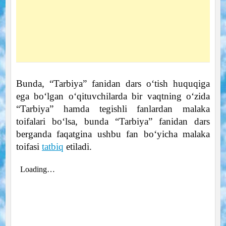
Bunda, “Tarbiya” fanidan dars oʻtish huquqiga
ega boʻlgan oʻqituvchilarda bir vaqtning oʻzida
“Tarbiya” hamda tegishli fanlardan malaka
toifalari boʻlsa, bunda “Tarbiya” fanidan dars
berganda faqatgina ushbu fan boʻyicha malaka
toifasi
tatbiq
etiladi.