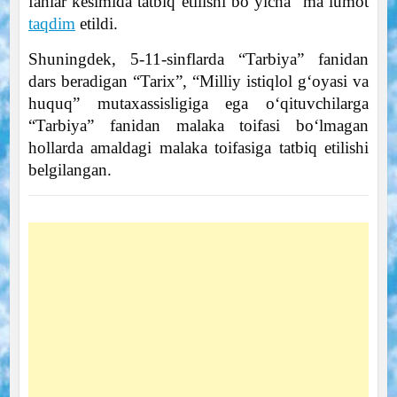
fanlar kesimida tatbiq etilishi boʻyicha” maʼlumot
taqdim
etildi.
Shuningdek, 5-11-sinflarda “Tarbiya” fanidan
dars beradigan “Tarix”, “Milliy istiqlol gʻoyasi va
huquq” mutaxassisligiga ega oʻqituvchilarga
“Tarbiya” fanidan malaka toifasi boʻlmagan
hollarda amaldagi malaka toifasiga tatbiq etilishi
belgilangan.