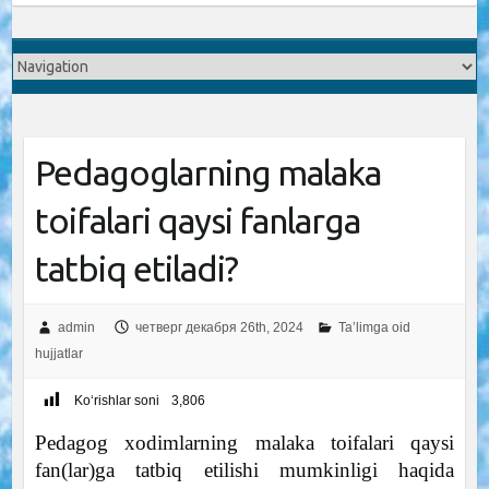
Pedagoglarning malaka
toifalari qaysi fanlarga
tatbiq etiladi?
admin
четверг декабря 26th, 2024
Ta’limga oid
hujjatlar
Ko‘rishlar soni
3,806
Pedagog xodimlarning malaka toifalari qaysi
fan(lar)ga tatbiq etilishi mumkinligi haqida