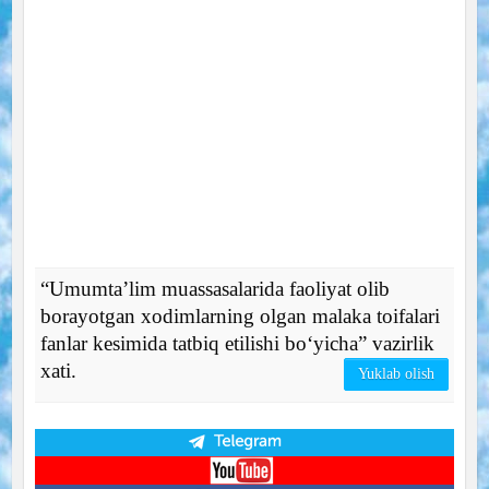
“Umumtaʼlim muassasalarida faoliyat olib
borayotgan xodimlarning olgan malaka toifalari
fanlar kesimida tatbiq etilishi boʻyicha” vazirlik
xati.
Yuklab olish