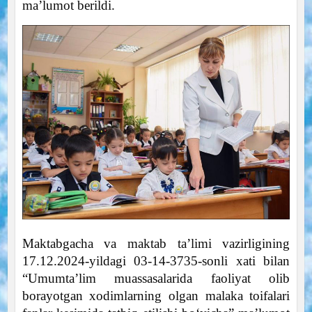
maʼlumot berildi.
Maktabgacha va maktab taʼlimi vazirligining
17.12.2024-yildagi 03-14-3735-sonli xati bilan
“Umumtaʼlim muassasalarida faoliyat olib
borayotgan xodimlarning olgan malaka toifalari