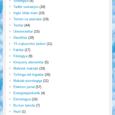
Strategiya
(4)
Tadbir ssenariysi
(18)
Ingliz tilida matn
(10)
Termin va atamalar
(19)
Testlar
(44)
Universitetlar
(15)
Darsliklar
(18)
Yil o‘qituvchisi tanlovi
(11)
Faktlar
(17)
Filologiya
(9)
Kimyoviy elementlar
(5)
Mahorat maktabi
(18)
Ta’limga oid hujjatlar
(26)
Maktab psixologiga
(11)
Elektron jurnal
(57)
Energotejamkorlik
(4)
Etimologiya
(16)
Bu kun tarixda
(7)
Hazil
(1)