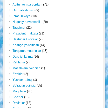
Abituriyentga yordam
(72)
Ommalashtirish
(9)
Ibratli hikoya
(10)
Huquqiy savodxonlik
(29)
Taqdimot
(22)
Prezident maktabi
(21)
Dasturlar / ilovalar
(7)
Kasbga yo'naltirish
(14)
Tarqatma materiallar
(13)
Dars ishlanma
(34)
Reklama
(2)
Masalalarni yechish
(1)
Ertaklar
(2)
Yoshlar ittifoqi
(1)
So‘ragan edingiz
(35)
Maqolalar
(43)
She’rlar
(13)
Davlatlar
(12)