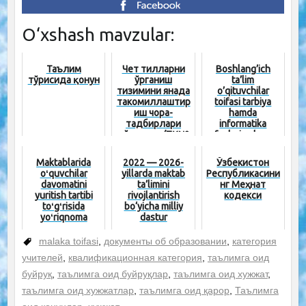
O‘xshash mavzular:
Таълим
Чет тилларни
Boshlang’ich
тўғрисида қонун
ўрганиш
ta’lim
тизимини янада
o’qituvchilar
такомиллаштир
toifasi tarbiya
иш чора-
hamda
тадбирлари
informatika
тўғрисида (ПҚ№
fanlariga ham
1875)
tatbiq etiladi[:...
Maktablarida
2022 — 2026-
Ўзбекистон
oʻquvchilar
yillarda maktab
Республикасини
davomatini
ta’limini
нг Меҳнат
yuritish tartibi
rivojlantirish
кодекси
toʻgʻrisida
bo‘yicha milliy
yoʻriqnoma
dastur
malaka toifasi
,
документы об образовании
,
категория
учителей
,
квалификационная категория
,
таълимга оид
буйруқ
,
таълимга оид буйруқлар
,
таълимга оид хужжат
,
таълимга оид хужжатлар
,
таълимга оид қарор
,
Таълимга