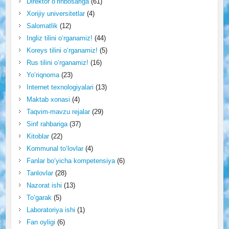
Direktor o‘rinbosariga
(61)
Xorijiy universitetlar
(4)
Salomatlik
(12)
Ingliz tilini o‘rganamiz!
(44)
Koreys tilini o‘rganamiz!
(5)
Rus tilini o‘rganamiz!
(16)
Yo‘riqnoma
(23)
Internet texnologiyalari
(13)
Maktab xonasi
(4)
Taqvim-mavzu rejalar
(29)
Sinf rahbariga
(37)
Kitoblar
(22)
Kommunal to‘lovlar
(4)
Fanlar bo‘yicha kompetensiya
(6)
Tanlovlar
(28)
Nazorat ishi
(13)
To‘garak
(5)
Laboratoriya ishi
(1)
Fan oyligi
(6)