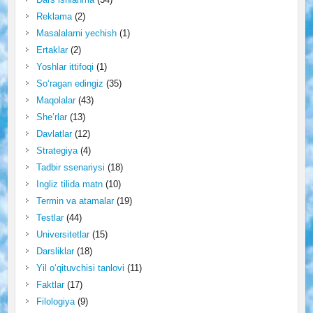
Reklama
(2)
Masalalarni yechish
(1)
Ertaklar
(2)
Yoshlar ittifoqi
(1)
So‘ragan edingiz
(35)
Maqolalar
(43)
She’rlar
(13)
Davlatlar
(12)
Strategiya
(4)
Tadbir ssenariysi
(18)
Ingliz tilida matn
(10)
Termin va atamalar
(19)
Testlar
(44)
Universitetlar
(15)
Darsliklar
(18)
Yil o‘qituvchisi tanlovi
(11)
Faktlar
(17)
Filologiya
(9)