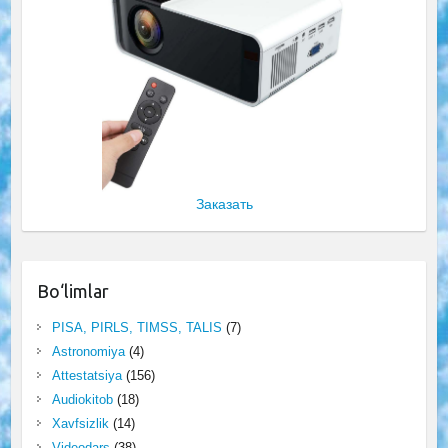
Заказать
Bo‘limlar
PISA, PIRLS, TIMSS, TALIS
(7)
Astronomiya
(4)
Attestatsiya
(156)
Audiokitob
(18)
Xavfsizlik
(14)
Videodars
(38)