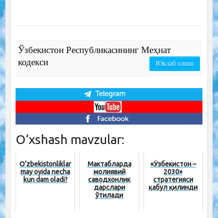
Ўзбекистон Республикасининг Меҳнат
кодекси
Юклаб олиш
O‘xshash mavzular:
O‘zbekistonliklar
Мактабларда
«Ўзбекистон –
may oyida necha
молиявий
2030»
kun dam oladi?
саводхонлик
стратегияси
дарслари
қабул қилинди
ўтилади