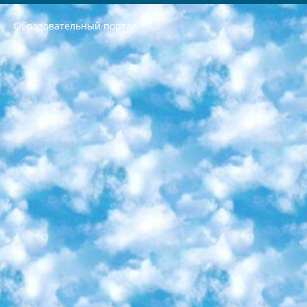
Образовательный портал
РЕСПУБЛИКА УЗБЕКИСТАН МИНИСТРЕРСТВО ДОШКОЛЬНОГО И ШКОЛЬНОГО ОБРАЗОВАНИЯ КОМАНДА в общеобразовательных учреждениях в 2023-2024 учебном году организация и проведение итоговой государственной аттестации обучающихся о Министра дошкольного и школьного образования Республики Узбекистан от 4 марта 2008 года (постановлением Минюста от 20 марта 2008 года № 1778 государственной регистрации) «Итоговое состояние учащихся общего среднего образования на основании положения об утверждении положения об аттестации общего среднего образования выпускной экзамен студентов в образовательных учреждениях в 2023-2024 учебном году В целях организации и прохождения аттестации приказываю: 1. Следующее: перечень предметов, по которым будет проводиться итоговая государственная аттестация и экзамен формы перевода согласно приложению 1; сертификаты международного образца, оценивающие уровень владения иностранными языками перечень согласно приложению 2; 2. Педагогический при специализированных образовательных учреждениях. научно-практический центр квалификации и международной оценки (Д.Давидова) 2024 г. До 25 марта: задания по предметам, по которым будет проводиться итоговая аттестация разработка и утверждение технических условий; итоговая аттестация на основании разработанного предметного задания разработка вопросов по предметам (устно и письменно), экзамен передача; общеобразовательные средние школы и специальные учебные заведения учащиеся выпускных классов школ и интернатов в агентской системе подготовка базы данных экзаменационных материалов и критериев оценки; перевод базы экзаменационных материалов на все языки обучения подать в Республиканский образовательный центр для изготовления; варианты экзаменов на основе разработанных контрольных материалов пусть будут поставлены задачи формирования. 3. Республиканский образовательный центр (Ш.Худайкулов) до 5 апреля 2024 года. до: база данных предоставленных экзаменационных материалов на все языки обучения перевод и экспертиза; для слепых, слабовидящих, глухих, слабослышащих и умственно отсталых детей учащиеся выпускных классов специализированных школ и школ-интернатов база данных экзаменационных материалов на всех преподаваемых языках подготовка критериев оценки; специализированные школы для умственно отсталых детей и технологии для учащихся выпускных классов школ-интернатов разработка соответствующих рекомендаций и критериев проведения ЕГЭ по естествознанию давать задания. 4. Педагогический при специализированных образовательных учреждениях. Научно-практический центр навыков и международной оценки (Д.Давидова), Республика образовательный центр (Худайкулов Ш.) итоговый государственный аттестационный экзамен ориентирован на творческое и логическое мышление при подготовке базы материалов учитывать введение заданий. 5. Следует отметить, что: сертификат государственного образца о знании общеобразовательного предмета и как минимум национальный уровень B1 по предметам на иностранных языках, указанным в Приложении 2. или международно признанный сертификат эквивалентного уровня студенты, изучающие определенный предмет, освобождаются от экзамена; по соответствующим предметам запланирована итоговая государственная аттестация за день до дня, путем жеребьевки Рабочей группой (в письменной форме по предметам, проводимым в форме) из числа сформированных вариантов выбрано 2 варианта; 2 выбранных варианта экзамена анонсированы на официальном сайте министерства и все выпускники по всей стране на основе этих вариантов проводит итоговую государственную аттестацию. 6. Государственное образование учащихся средних общеобразовательных учреждений. знания в соответствии с квалификационными требованиями, которые необходимо приобрести на основании стандартов итоговый (выпускной) контроль для 9 и 11 классов в целях тестирования Экзамены (далее – экзамены) состоят из предметов, перечисленных в приложении 1. будет сделано. 7. Экзамены пройдут с 26 мая по 15 июня 2024 г. (кроме науки физического воспитания). 8. Физическая для учащихся 9 классов общесредних образовательных учреждений. Экзамены по предмету «Образование, квалификация медицина» 1-6 мая 2024 года. сотрудники перевести под присмотр (с отклонениями в физическом или умственном развитии) специализированная школа для детей, школы-интернаты и со сколиозом школы-интернаты санаторного типа для больных детей исключены). 9. Он был слепым, слабовидящим и имел нарушения опорно-двигательного аппарата. экзамены в специализированных школах и интернатах для детей должны проводиться исходя из требований, предъявляемых к общеобразовательным учреждениям (физкультура кроме науки). 10. Специализированная школа для глухих и слабослышащих детей. и экзамены в интернатах и быть реализован в виде письменного теста по математике. 11. Специальность для умственно отсталых детей. Для 9 класса Родной язык и литературное письмо Государственный язык (язык обучения – узбекский). для неклассов) написано Математическое письмо Письменная/устная история Узбекистана Физическое воспитание практично Итоговый контроль Для 11 класса Написание родного языка и литературы (эссе) Математическое письмо Узбекский язык (обучение на узбекском языке) не посещающее общее среднее образование для учреждений)/Образовательное учреждение выбор письменный и устный Иностранный язык письменный/устный Письменная/устная история Узбекистана *По выбору студента:  Химия  Физика  Основы государственного права  География 10 бесплатных образовательных ресурсов - Мы составили подборку онлайн-проектов с интерактивными упражнениями, видеолекциями и статьями. Они помогут вам обрести новые и освежить старые знания бесплатно. 1. «ИНТУИТ» Старейшая образовательная площадка Рунета. Здесь вы найдёте сотни текстовых и видеокурсов на десятки различных тем — от программирования до психологии. Многие курсы подготовлены российскими университетами и крупными международными компаниями вроде Intel и Microsoft. Самостоятельное обучение бесплатное, но желающие могут оплатить услуги персональных наставников. 2. «Смартия» знакомит с актуальными профессиями и подсказывает, как им обучаться. Выбрав заинтересовавшую вас специальность — SMM-специалист, фотограф, веб-дизайнер или другую, — увидите список необходимых для неё умений. Чтобы вы могли освоить их самостоятельно, для каждого умения площадка отображает подборку ссылок на учебные материалы. Хотя «Смартия» ориентируется на русскоязычную аудиторию, часть контента всё же доступна только на английском. 3. «Лекторий Физтеха» Проект Московского физико-технического института (Физтеха). С его помощью вы можете смотреть онлайн серии лекций, записанные на видео в этом вузе. В числе доступных предметов — физика, биология, химия, информационные технологии и другие. К некоторым лекциям администрация ресурса прилагает готовые конспекты, которые можно скачивать в PDF-формате. 4. ITMOcourses Онлайн-площадка Санкт-Петербургского национального исследовательского университета информационных технологий, механики и оптики (ИТМО). Ресурс предоставляет свободный доступ к курсам, разработанным в этом вузе. Каталог материалов разбит на четыре категории: «Оптические системы и технологии», «Приборостроение и робототехника», «Информационные технологии» и «Биотехнологии». Курсы состоят из видеолекций, интерактивных демонстраций и заданий. 5. «КиберЛенинка» Электронная научная библиотека открытого доступа. Каталог площадки регулярно обрастает текстами статей из различных научных изданий. Сгруппированные по журналам и рубрикам публикации можно читать онлайн или скачивать целиком в PDF-формате. Проект нацелен на популяризацию науки за счёт открытого доступа к качественной информации. 6. «ПостНаука» На этом ресурсе публикуют подборки видеолекций, составленные экспертами из разных отраслей и объединённые общими темами. Среди них, к примеру, есть серии «Биоинформатика и геномика», «Культура средневековой Скандинавии» и Cinema Studies о теории кино. Каждая подборка лекций — логически связанная история, рассказанная экспертом от первого лица. Кроме того, на сайте появляются научно-образовательные статьи и тесты на разные темы. 7. «Newочём» Команда проекта «Newочём» отбирает самые интересные тексты из англоязычных СМИ и переводит те из них, за которые голосуют участники сообщества «ВКонтакте». По большей части это научно-популярные статьи. Редакторы придумывают лишь заголовки, в остальном содержание переводов соответствует оригиналам. Полные тексты можно читать прямо в социальной сети. 8. InternetUrok Онлайн-база материалов по основным дисциплинам школьной программы. Информация на сайте структурирована по классам, предметам и темам (урокам). Каждый урок состоит из видеолекций и конспектов. Есть также интерактивные тренажёры и тесты для закрепления пройденного материала. Даже если вы давно окончили школу, возможность повторить программу старших классов всегда может пригодиться. 9. Edutainme Ещё один ресурс об образовании. В отличие от Newtonew, как мне кажется, Edutainme больше ориентируется на представителей индустрии: педагогов, предпринимателей, разработчиков образовательных проектов. Но и любой, кто просто стремится к саморазвитию, найдёт на сайте много полезного и интересного для себя. Например, информацию о новых курсах и образовательных сервисах. 10. Newtonew Онлайн-медиа об образовании и обучении в широком смысле. Авторы Newtonew пишут об инструментах, заведениях, тактиках и стратегиях, которые помогают учить других и получать новые знания самостоятельно. На этой площадке вы найдёте новости, обзоры, аналитические мат