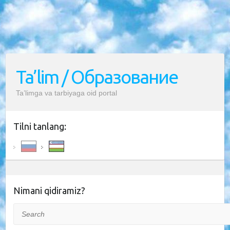
Ta’lim / Образование
Ta’limga va tarbiyaga oid portal
Tilni tanlang:
Nimani qidiramiz?
Search