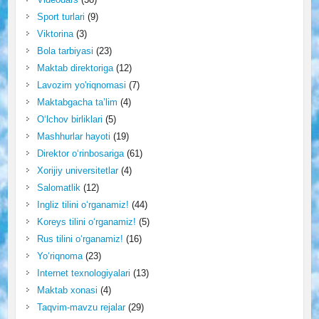
Sport turlari
(9)
Viktorina
(3)
Bola tarbiyasi
(23)
Maktab direktoriga
(12)
Lavozim yo'riqnomasi
(7)
Maktabgacha ta’lim
(4)
O‘lchov birliklari
(5)
Mashhurlar hayoti
(19)
Direktor o‘rinbosariga
(61)
Xorijiy universitetlar
(4)
Salomatlik
(12)
Ingliz tilini o‘rganamiz!
(44)
Koreys tilini o‘rganamiz!
(5)
Rus tilini o‘rganamiz!
(16)
Yo‘riqnoma
(23)
Internet texnologiyalari
(13)
Maktab xonasi
(4)
Taqvim-mavzu rejalar
(29)