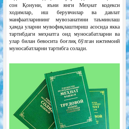
сон Қонуни, яъни янги Меҳнат кодекси
ходимлар, иш берувчилар ва давлат
манфаатларининг мувозанатини таъминлаш
ҳамда уларни мувофиқлаштириш асосида якка
тартибдаги меҳнатга оид муносабатларни ва
улар билан бевосита боғлиқ бўлган ижтимоий
муносабатларни тартибга солади.