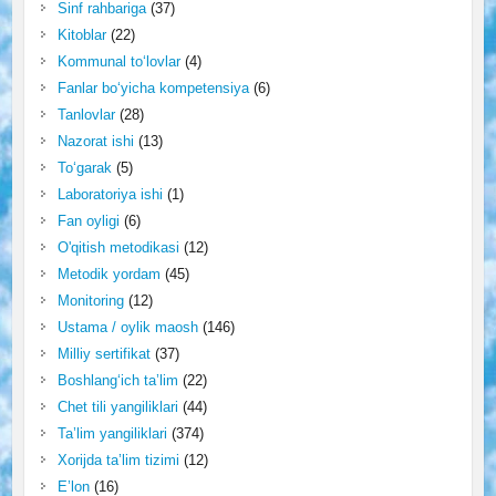
Sinf rahbariga
(37)
Kitoblar
(22)
Kommunal to‘lovlar
(4)
Fanlar bo‘yicha kompetensiya
(6)
Tanlovlar
(28)
Nazorat ishi
(13)
To‘garak
(5)
Laboratoriya ishi
(1)
Fan oyligi
(6)
O'qitish metodikasi
(12)
Metodik yordam
(45)
Monitoring
(12)
Ustama / oylik maosh
(146)
Milliy sertifikat
(37)
Boshlang‘ich ta’lim
(22)
Chet tili yangiliklari
(44)
Ta’lim yangiliklari
(374)
Xorijda ta’lim tizimi
(12)
E’lon
(16)