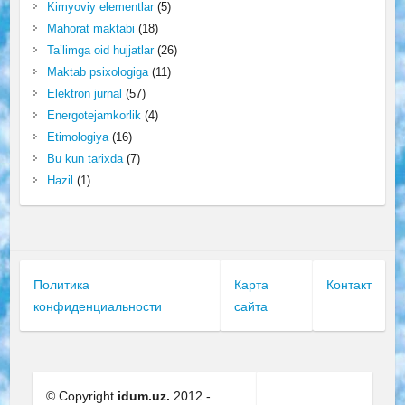
Kimyoviy elementlar
(5)
Mahorat maktabi
(18)
Ta’limga oid hujjatlar
(26)
Maktab psixologiga
(11)
Elektron jurnal
(57)
Energotejamkorlik
(4)
Etimologiya
(16)
Bu kun tarixda
(7)
Hazil
(1)
Политика
Карта
Контакт
конфиденциальности
сайта
© Copyright
idum.uz.
2012 -