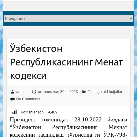
Ўзбекистон
Республикасининг Меҳнат
кодекси
admin
вторник мая 30th, 2023
Ta’limga oid hujjatlar
No Comments
Ko‘rishlar soni
4,409
Президент томонидан 28.10.2022 йилдаги
“Ўзбекистон Республикасининг Меҳнат
кодексини тасдиқлаш тўғрисида”ги ЎРҚ-798-