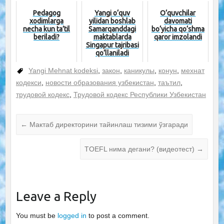
Pedagog
Yangi o‘quv
O‘quvchilar
xodimlarga
yilidan boshlab
davomati
necha kun ta’til
Samarqanddagi
bo‘yicha qo‘shma
beriladi?
maktablarda
qaror imzolandi
Singapur tajribasi
qo‘llaniladi
Yangi Mehnat kodeksi
,
закон
,
каникулы
,
конун
,
мехнат
кодекси
,
новости образования узбекистан
,
таътил
,
трудовой кодекс
,
Трудовой кодекс Республики Узбекистан
←
Мактаб директорини тайинлаш тизими ўзгаради
TOEFL нима дегани? (видеотест)
→
Leave a Reply
You must be
logged in
to post a comment.