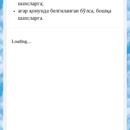
шахсларга;
агар қонунда белгиланган бўлса, бошқа
шахсларга.