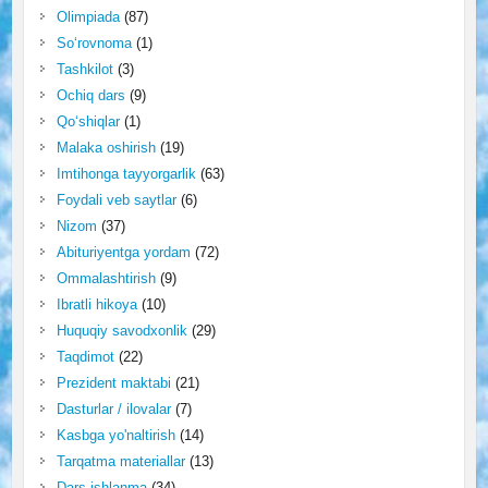
Olimpiada
(87)
So‘rovnoma
(1)
Tashkilot
(3)
Ochiq dars
(9)
Qo‘shiqlar
(1)
Malaka oshirish
(19)
Imtihonga tayyorgarlik
(63)
Foydali veb saytlar
(6)
Nizom
(37)
Abituriyentga yordam
(72)
Ommalashtirish
(9)
Ibratli hikoya
(10)
Huquqiy savodxonlik
(29)
Taqdimot
(22)
Prezident maktabi
(21)
Dasturlar / ilovalar
(7)
Kasbga yo'naltirish
(14)
Tarqatma materiallar
(13)
Dars ishlanma
(34)