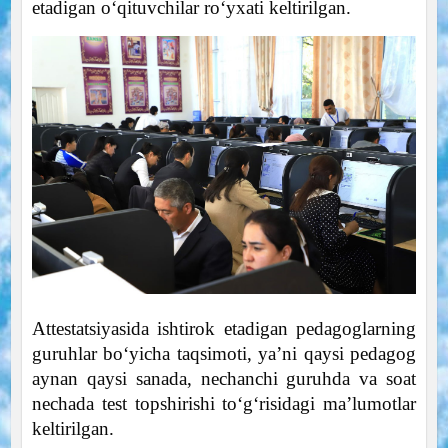
etadigan o‘qituvchilar ro‘yxati keltirilgan.
Attestatsiyasida ishtirok etadigan pedagoglarning
guruhlar bo‘yicha taqsimoti, ya’ni qaysi pedagog
aynan qaysi sanada, nechanchi guruhda va soat
nechada test topshirishi to‘g‘risidagi ma’lumotlar
keltirilgan.