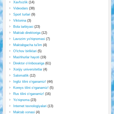
Xavfsizlik
(14)
Videodars
(38)
Sport turlari
(9)
Viktorina
(3)
Bola tarbiyasi
(23)
Maktab direktoriga
(12)
Lavozim yo'riqnomasi
(7)
Maktabgacha ta’lim
(4)
O‘lchov birliklari
(5)
Mashhurlar hayoti
(19)
Direktor o‘rinbosariga
(61)
Xorijiy universitetlar
(4)
Salomatlik
(12)
Ingliz tilini o‘rganamiz!
(44)
Koreys tilini o‘rganamiz!
(5)
Rus tilini o‘rganamiz!
(16)
Yo‘riqnoma
(23)
Internet texnologiyalari
(13)
Maktab xonasi
(4)