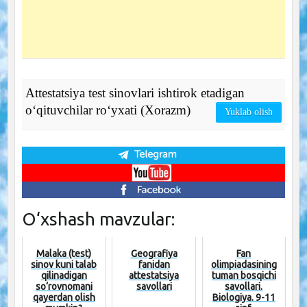
Attestatsiya test sinovlari ishtirok etadigan
o‘qituvchilar ro‘yxati (Xorazm)
Yuklab olish
O‘xshash mavzular:
Malaka (test)
Geografiya
Fan
sinov kuni talab
fanidan
olimpiadasining
qilinadigan
attestatsiya
tuman bosqichi
so‘rovnomani
savollari
savollari.
qayerdan olish
Biologiya. 9-11