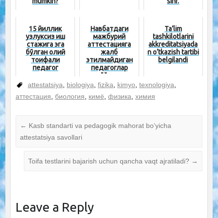
mumkin?
sinf.
15 йиллик
Навбатдаги
Ta’lim
узлуксиз иш
мажбурий
tashkilotlarini
стажига эга
аттестацияга
akkreditatsiyada
бўлган олий
жалб
n o‘tkazish tartibi
тоифали
этилмайдиган
belgilandi
педагог
педагоглар
кадрларнинг
рўйхати
тоифалари
тасдиқланди
attestatsiya
,
biologiya
,
fizika
,
kimyo
,
texnologiya
,
қачонгача са...
аттестация
,
биология
,
кимё
,
физика
,
химия
←
Kasb standarti va pedagogik mahorat bo‘yicha
attestatsiya savollari
Toifa testlarini bajarish uchun qancha vaqt ajratiladi?
→
Leave a Reply