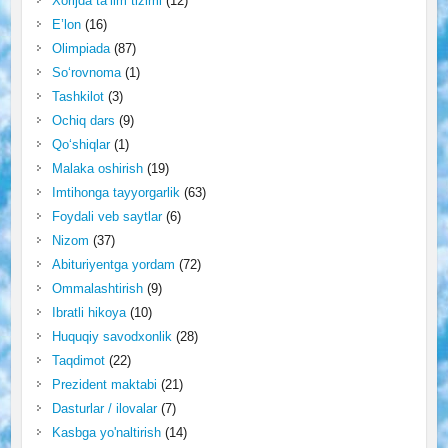
Xorijda ta’lim tizimi
(12)
E’lon
(16)
Olimpiada
(87)
So‘rovnoma
(1)
Tashkilot
(3)
Ochiq dars
(9)
Qo‘shiqlar
(1)
Malaka oshirish
(19)
Imtihonga tayyorgarlik
(63)
Foydali veb saytlar
(6)
Nizom
(37)
Abituriyentga yordam
(72)
Ommalashtirish
(9)
Ibratli hikoya
(10)
Huquqiy savodxonlik
(28)
Taqdimot
(22)
Prezident maktabi
(21)
Dasturlar / ilovalar
(7)
Kasbga yo'naltirish
(14)