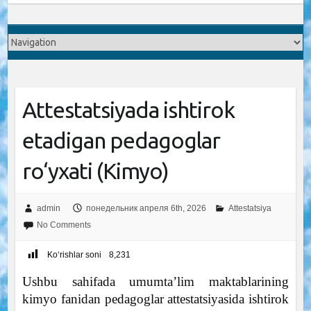
Attestatsiyada ishtirok
etadigan pedagoglar
ro‘yxati (Kimyo)
admin
понедельник апреля 6th, 2026
Attestatsiya
No Comments
Ko‘rishlar soni
8,231
Ushbu sahifada umumta’lim maktablarining
kimyo fanidan pedagoglar attestatsiyasida ishtirok