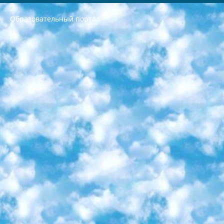
Образовательный портал
РЕСПУБЛИКА УЗБЕКИСТАН МИНИСТРЕРСТВО ДОШКОЛЬНОГО И ШКОЛЬНОГО ОБРАЗОВАНИЯ КОМАНДА в общеобразовательных учреждениях в 2023-2024 учебном году организация и проведение итоговой государственной аттестации обучающихся о Министра дошкольного и школьного образования Республики Узбекистан от 4 марта 2008 года (постановлением Минюста от 20 марта 2008 года № 1778 государственной регистрации) «Итоговое состояние учащихся общего среднего образования на основании положения об утверждении положения об аттестации общего среднего образования выпускной экзамен студентов в образовательных учреждениях в 2023-2024 учебном году В целях организации и прохождения аттестации приказываю: 1. Следующее: перечень предметов, по которым будет проводиться итоговая государственная аттестация и экзамен формы перевода согласно приложению 1; сертификаты международного образца, оценивающие уровень владения иностранными языками перечень согласно приложению 2; 2. Педагогический при специализированных образовательных учреждениях. научно-практический центр квалификации и международной оценки (Д.Давидова) 2024 г. До 25 марта: задания по предметам, по которым будет проводиться итоговая аттестация разработка и утверждение технических условий; итоговая аттестация на основании разработанного предметного задания разработка вопросов по предметам (устно и письменно), экзамен передача; общеобразовательные средние школы и специальные учебные заведения учащиеся выпускных классов школ и интернатов в агентской системе подготовка базы данных экзаменационных материалов и критериев оценки; перевод базы экзаменационных материалов на все языки обучения подать в Республиканский образовательный центр для изготовления; варианты экзаменов на основе разработанных контрольных материалов пусть будут поставлены задачи формирования. 3. Республиканский образовательный центр (Ш.Худайкулов) до 5 апреля 2024 года. до: база данных предоставленных экзаменационных материалов на все языки обучения перевод и экспертиза; для слепых, слабовидящих, глухих, слабослышащих и умственно отсталых детей учащиеся выпускных классов специализированных школ и школ-интернатов база данных экзаменационных материалов на всех преподаваемых языках подготовка критериев оценки; специализированные школы для умственно отсталых детей и технологии для учащихся выпускных классов школ-интернатов разработка соответствующих рекомендаций и критериев проведения ЕГЭ по естествознанию давать задания. 4. Педагогический при специализированных образовательных учреждениях. Научно-практический центр навыков и международной оценки (Д.Давидова), Республика образовательный центр (Худайкулов Ш.) итоговый государственный аттестационный экзамен ориентирован на творческое и логическое мышление при подготовке базы материалов учитывать введение заданий. 5. Следует отметить, что: сертификат государственного образца о знании общеобразовательного предмета и как минимум национальный уровень B1 по предметам на иностранных языках, указанным в Приложении 2. или международно признанный сертификат эквивалентного уровня студенты, изучающие определенный предмет, освобождаются от экзамена; по соответствующим предметам запланирована итоговая государственная аттестация за день до дня, путем жеребьевки Рабочей группой (в письменной форме по предметам, проводимым в форме) из числа сформированных вариантов выбрано 2 варианта; 2 выбранных варианта экзамена анонсированы на официальном сайте министерства и все выпускники по всей стране на основе этих вариантов проводит итоговую государственную аттестацию. 6. Государственное образование учащихся средних общеобразовательных учреждений. знания в соответствии с квалификационными требованиями, которые необходимо приобрести на основании стандартов итоговый (выпускной) контроль для 9 и 11 классов в целях тестирования Экзамены (далее – экзамены) состоят из предметов, перечисленных в приложении 1. будет сделано. 7. Экзамены пройдут с 26 мая по 15 июня 2024 г. (кроме науки физического воспитания). 8. Физическая для учащихся 9 классов общесредних образовательных учреждений. Экзамены по предмету «Образование, квалификация медицина» 1-6 мая 2024 года. сотрудники перевести под присмотр (с отклонениями в физическом или умственном развитии) специализированная школа для детей, школы-интернаты и со сколиозом школы-интернаты санаторного типа для больных детей исключены). 9. Он был слепым, слабовидящим и имел нарушения опорно-двигательного аппарата. экзамены в специализированных школах и интернатах для детей должны проводиться исходя из требований, предъявляемых к общеобразовательным учреждениям (физкультура кроме науки). 10. Специализированная школа для глухих и слабослышащих детей. и экзамены в интернатах и быть реализован в виде письменного теста по математике. 11. Специальность для умственно отсталых детей. Для 9 класса Родной язык и литературное письмо Государственный язык (язык обучения – узбекский). для неклассов) написано Математическое письмо Письменная/устная история Узбекистана Физическое воспитание практично Итоговый контроль Для 11 класса Написание родного языка и литературы (эссе) Математическое письмо Узбекский язык (обучение на узбекском языке) не посещающее общее среднее образование для учреждений)/Образовательное учреждение выбор письменный и устный Иностранный язык письменный/устный Письменная/устная история Узбекистана *По выбору студента:  Химия  Физика  Основы государственного права  География 10 бесплатных образовательных ресурсов - Мы составили подборку онлайн-проектов с интерактивными упражнениями, видеолекциями и статьями. Они помогут вам обрести новые и освежить старые знания бесплатно. 1. «ИНТУИТ» Старейшая образовательная площадка Рунета. Здесь вы найдёте сотни текстовых и видеокурсов на десятки различных тем — от программирования до психологии. Многие курсы подготовлены российскими университетами и крупными международными компаниями вроде Intel и Microsoft. Самостоятельное обучение бесплатное, но желающие могут оплатить услуги персональных наставников. 2. «Смартия» знакомит с актуальными профессиями и подсказывает, как им обучаться. Выбрав заинтересовавшую вас специальность — SMM-специалист, фотограф, веб-дизайнер или другую, — увидите список необходимых для неё умений. Чтобы вы могли освоить их самостоятельно, для каждого умения площадка отображает подборку ссылок на учебные материалы. Хотя «Смартия» ориентируется на русскоязычную аудиторию, часть контента всё же доступна только на английском. 3. «Лекторий Физтеха» Проект Московского физико-технического института (Физтеха). С его помощью вы можете смотреть онлайн серии лекций, записанные на видео в этом вузе. В числе доступных предметов — физика, биология, химия, информационные технологии и другие. К некоторым лекциям администрация ресурса прилагает готовые конспекты, которые можно скачивать в PDF-формате. 4. ITMOcourses Онлайн-площадка Санкт-Петербургского национального исследовательского университета информационных технологий, механики и оптики (ИТМО). Ресурс предоставляет свободный доступ к курсам, разработанным в этом вузе. Каталог материалов разбит на четыре категории: «Оптические системы и технологии», «Приборостроение и робототехника», «Информационные технологии» и «Биотехнологии». Курсы состоят из видеолекций, интерактивных демонстраций и заданий. 5. «КиберЛенинка» Электронная научная библиотека открытого доступа. Каталог площадки регулярно обрастает текстами статей из различных научных изданий. Сгруппированные по журналам и рубрикам публикации можно читать онлайн или скачивать целиком в PDF-формате. Проект нацелен на популяризацию науки за счёт открытого доступа к качественной информации. 6. «ПостНаука» На этом ресурсе публикуют подборки видеолекций, составленные экспертами из разных отраслей и объединённые общими темами. Среди них, к примеру, есть серии «Биоинформатика и геномика», «Культура средневековой Скандинавии» и Cinema Studies о теории кино. Каждая подборка лекций — логически связанная история, рассказанная экспертом от первого лица. Кроме того, на сайте появляются научно-образовательные статьи и тесты на разные темы. 7. «Newочём» Команда проекта «Newочём» отбирает самые интересные тексты из англоязычных СМИ и переводит те из них, за которые голосуют участники сообщества «ВКонтакте». По большей части это научно-популярные статьи. Редакторы придумывают лишь заголовки, в остальном содержание переводов соответствует оригиналам. Полные тексты можно читать прямо в социальной сети. 8. InternetUrok Онлайн-база материалов по основным дисциплинам школьной программы. Информация на сайте структурирована по классам, предметам и темам (урокам). Каждый урок состоит из видеолекций и конспектов. Есть также интерактивные тренажёры и тесты для закрепления пройденного материала. Даже если вы давно окончили школу, возможность повторить программу старших классов всегда может пригодиться. 9. Edutainme Ещё один ресурс об образовании. В отличие от Newtonew, как мне кажется, Edutainme больше ориентируется на представителей индустрии: педагогов, предпринимателей, разработчиков образовательных проектов. Но и любой, кто просто стремится к саморазвитию, найдёт на сайте много полезного и интересного для себя. Например, информацию о новых курсах и образовательных сервисах. 10. Newtonew Онлайн-медиа об образовании и обучении в широком смысле. Авторы Newtonew пишут об инструментах, заведениях, тактиках и стратегиях, которые помогают учить других и получать новые знания самостоятельно. На этой площадке вы найдёте новости, обзоры, аналитические мат