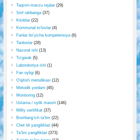
Taqvim-mavzu rejalar
(29)
Sinf rahbariga
(37)
Kitoblar
(22)
Kommunal to‘lovlar
(4)
Fanlar bo‘yicha kompetensiya
(6)
Tanlovlar
(28)
Nazorat ishi
(13)
To‘garak
(5)
Laboratoriya ishi
(1)
Fan oyligi
(6)
O'qitish metodikasi
(12)
Metodik yordam
(45)
Monitoring
(12)
Ustama / oylik maosh
(146)
Milliy sertifikat
(37)
Boshlang‘ich ta’lim
(22)
Chet tili yangiliklari
(44)
Ta’lim yangiliklari
(373)