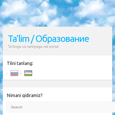
Ta’lim / Образование
Ta’limga va tarbiyaga oid portal
Tilni tanlang:
Nimani qidiramiz?
Search