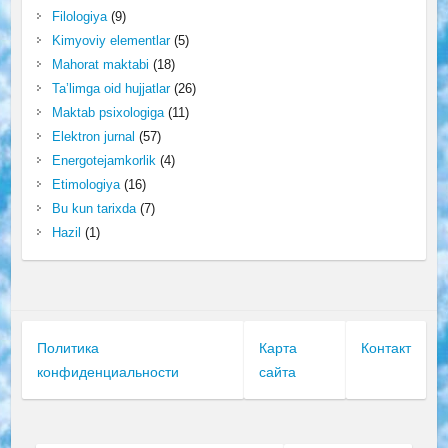
Filologiya
(9)
Kimyoviy elementlar
(5)
Mahorat maktabi
(18)
Ta’limga oid hujjatlar
(26)
Maktab psixologiga
(11)
Elektron jurnal
(57)
Energotejamkorlik
(4)
Etimologiya
(16)
Bu kun tarixda
(7)
Hazil
(1)
Политика
Карта
Контакт
конфиденциальности
сайта