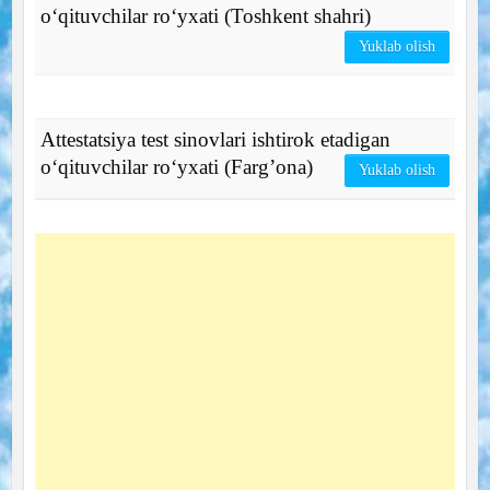
o‘qituvchilar ro‘yxati (Toshkent shahri)
Yuklab olish
Attestatsiya test sinovlari ishtirok etadigan
o‘qituvchilar ro‘yxati (Farg’ona)
Yuklab olish