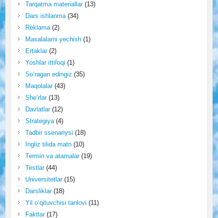
Tarqatma materiallar
(13)
Dars ishlanma
(34)
Reklama
(2)
Masalalarni yechish
(1)
Ertaklar
(2)
Yoshlar ittifoqi
(1)
So‘ragan edingiz
(35)
Maqolalar
(43)
She’rlar
(13)
Davlatlar
(12)
Strategiya
(4)
Tadbir ssenariysi
(18)
Ingliz tilida matn
(10)
Termin va atamalar
(19)
Testlar
(44)
Universitetlar
(15)
Darsliklar
(18)
Yil o‘qituvchisi tanlovi
(11)
Faktlar
(17)