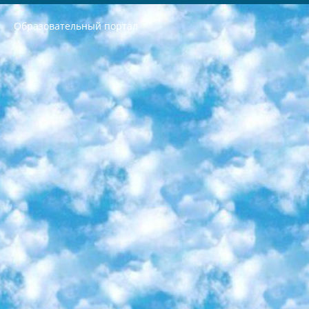
Образовательный портал
РЕСПУБЛИКА УЗБЕКИСТАН МИНИСТРЕРСТВО ДОШКОЛЬНОГО И ШКОЛЬНОГО ОБРАЗОВАНИЯ КОМАНДА в общеобразовательных учреждениях в 2023-2024 учебном году организация и проведение итоговой государственной аттестации обучающихся о Министра дошкольного и школьного образования Республики Узбекистан от 4 марта 2008 года (постановлением Минюста от 20 марта 2008 года № 1778 государственной регистрации) «Итоговое состояние учащихся общего среднего образования на основании положения об утверждении положения об аттестации общего среднего образования выпускной экзамен студентов в образовательных учреждениях в 2023-2024 учебном году В целях организации и прохождения аттестации приказываю: 1. Следующее: перечень предметов, по которым будет проводиться итоговая государственная аттестация и экзамен формы перевода согласно приложению 1; сертификаты международного образца, оценивающие уровень владения иностранными языками перечень согласно приложению 2; 2. Педагогический при специализированных образовательных учреждениях. научно-практический центр квалификации и международной оценки (Д.Давидова) 2024 г. До 25 марта: задания по предметам, по которым будет проводиться итоговая аттестация разработка и утверждение технических условий; итоговая аттестация на основании разработанного предметного задания разработка вопросов по предметам (устно и письменно), экзамен передача; общеобразовательные средние школы и специальные учебные заведения учащиеся выпускных классов школ и интернатов в агентской системе подготовка базы данных экзаменационных материалов и критериев оценки; перевод базы экзаменационных материалов на все языки обучения подать в Республиканский образовательный центр для изготовления; варианты экзаменов на основе разработанных контрольных материалов пусть будут поставлены задачи формирования. 3. Республиканский образовательный центр (Ш.Худайкулов) до 5 апреля 2024 года. до: база данных предоставленных экзаменационных материалов на все языки обучения перевод и экспертиза; для слепых, слабовидящих, глухих, слабослышащих и умственно отсталых детей учащиеся выпускных классов специализированных школ и школ-интернатов база данных экзаменационных материалов на всех преподаваемых языках подготовка критериев оценки; специализированные школы для умственно отсталых детей и технологии для учащихся выпускных классов школ-интернатов разработка соответствующих рекомендаций и критериев проведения ЕГЭ по естествознанию давать задания. 4. Педагогический при специализированных образовательных учреждениях. Научно-практический центр навыков и международной оценки (Д.Давидова), Республика образовательный центр (Худайкулов Ш.) итоговый государственный аттестационный экзамен ориентирован на творческое и логическое мышление при подготовке базы материалов учитывать введение заданий. 5. Следует отметить, что: сертификат государственного образца о знании общеобразовательного предмета и как минимум национальный уровень B1 по предметам на иностранных языках, указанным в Приложении 2. или международно признанный сертификат эквивалентного уровня студенты, изучающие определенный предмет, освобождаются от экзамена; по соответствующим предметам запланирована итоговая государственная аттестация за день до дня, путем жеребьевки Рабочей группой (в письменной форме по предметам, проводимым в форме) из числа сформированных вариантов выбрано 2 варианта; 2 выбранных варианта экзамена анонсированы на официальном сайте министерства и все выпускники по всей стране на основе этих вариантов проводит итоговую государственную аттестацию. 6. Государственное образование учащихся средних общеобразовательных учреждений. знания в соответствии с квалификационными требованиями, которые необходимо приобрести на основании стандартов итоговый (выпускной) контроль для 9 и 11 классов в целях тестирования Экзамены (далее – экзамены) состоят из предметов, перечисленных в приложении 1. будет сделано. 7. Экзамены пройдут с 26 мая по 15 июня 2024 г. (кроме науки физического воспитания). 8. Физическая для учащихся 9 классов общесредних образовательных учреждений. Экзамены по предмету «Образование, квалификация медицина» 1-6 мая 2024 года. сотрудники перевести под присмотр (с отклонениями в физическом или умственном развитии) специализированная школа для детей, школы-интернаты и со сколиозом школы-интернаты санаторного типа для больных детей исключены). 9. Он был слепым, слабовидящим и имел нарушения опорно-двигательного аппарата. экзамены в специализированных школах и интернатах для детей должны проводиться исходя из требований, предъявляемых к общеобразовательным учреждениям (физкультура кроме науки). 10. Специализированная школа для глухих и слабослышащих детей. и экзамены в интернатах и быть реализован в виде письменного теста по математике. 11. Специальность для умственно отсталых детей. Для 9 класса Родной язык и литературное письмо Государственный язык (язык обучения – узбекский). для неклассов) написано Математическое письмо Письменная/устная история Узбекистана Физическое воспитание практично Итоговый контроль Для 11 класса Написание родного языка и литературы (эссе) Математическое письмо Узбекский язык (обучение на узбекском языке) не посещающее общее среднее образование для учреждений)/Образовательное учреждение выбор письменный и устный Иностранный язык письменный/устный Письменная/устная история Узбекистана *По выбору студента:  Химия  Физика  Основы государственного права  География 10 бесплатных образовательных ресурсов - Мы составили подборку онлайн-проектов с интерактивными упражнениями, видеолекциями и статьями. Они помогут вам обрести новые и освежить старые знания бесплатно. 1. «ИНТУИТ» Старейшая образовательная площадка Рунета. Здесь вы найдёте сотни текстовых и видеокурсов на десятки различных тем — от программирования до психологии. Многие курсы подготовлены российскими университетами и крупными международными компаниями вроде Intel и Microsoft. Самостоятельное обучение бесплатное, но желающие могут оплатить услуги персональных наставников. 2. «Смартия» знакомит с актуальными профессиями и подсказывает, как им обучаться. Выбрав заинтересовавшую вас специальность — SMM-специалист, фотограф, веб-дизайнер или другую, — увидите список необходимых для неё умений. Чтобы вы могли освоить их самостоятельно, для каждого умения площадка отображает подборку ссылок на учебные материалы. Хотя «Смартия» ориентируется на русскоязычную аудиторию, часть контента всё же доступна только на английском. 3. «Лекторий Физтеха» Проект Московского физико-технического института (Физтеха). С его помощью вы можете смотреть онлайн серии лекций, записанные на видео в этом вузе. В числе доступных предметов — физика, биология, химия, информационные технологии и другие. К некоторым лекциям администрация ресурса прилагает готовые конспекты, которые можно скачивать в PDF-формате. 4. ITMOcourses Онлайн-площадка Санкт-Петербургского национального исследовательского университета информационных технологий, механики и оптики (ИТМО). Ресурс предоставляет свободный доступ к курсам, разработанным в этом вузе. Каталог материалов разбит на четыре категории: «Оптические системы и технологии», «Приборостроение и робототехника», «Информационные технологии» и «Биотехнологии». Курсы состоят из видеолекций, интерактивных демонстраций и заданий. 5. «КиберЛенинка» Электронная научная библиотека открытого доступа. Каталог площадки регулярно обрастает текстами статей из различных научных изданий. Сгруппированные по журналам и рубрикам публикации можно читать онлайн или скачивать целиком в PDF-формате. Проект нацелен на популяризацию науки за счёт открытого доступа к качественной информации. 6. «ПостНаука» На этом ресурсе публикуют подборки видеолекций, составленные экспертами из разных отраслей и объединённые общими темами. Среди них, к примеру, есть серии «Биоинформатика и геномика», «Культура средневековой Скандинавии» и Cinema Studies о теории кино. Каждая подборка лекций — логически связанная история, рассказанная экспертом от первого лица. Кроме того, на сайте появляются научно-образовательные статьи и тесты на разные темы. 7. «Newочём» Команда проекта «Newочём» отбирает самые интересные тексты из англоязычных СМИ и переводит те из них, за которые голосуют участники сообщества «ВКонтакте». По большей части это научно-популярные статьи. Редакторы придумывают лишь заголовки, в остальном содержание переводов соответствует оригиналам. Полные тексты можно читать прямо в социальной сети. 8. InternetUrok Онлайн-база материалов по основным дисциплинам школьной программы. Информация на сайте структурирована по классам, предметам и темам (урокам). Каждый урок состоит из видеолекций и конспектов. Есть также интерактивные тренажёры и тесты для закрепления пройденного материала. Даже если вы давно окончили школу, возможность повторить программу старших классов всегда может пригодиться. 9. Edutainme Ещё один ресурс об образовании. В отличие от Newtonew, как мне кажется, Edutainme больше ориентируется на представителей индустрии: педагогов, предпринимателей, разработчиков образовательных проектов. Но и любой, кто просто стремится к саморазвитию, найдёт на сайте много полезного и интересного для себя. Например, информацию о новых курсах и образовательных сервисах. 10. Newtonew Онлайн-медиа об образовании и обучении в широком смысле. Авторы Newtonew пишут об инструментах, заведениях, тактиках и стратегиях, которые помогают учить других и получать новые знания самостоятельно. На этой площадке вы найдёте новости, обзоры, аналитические мат