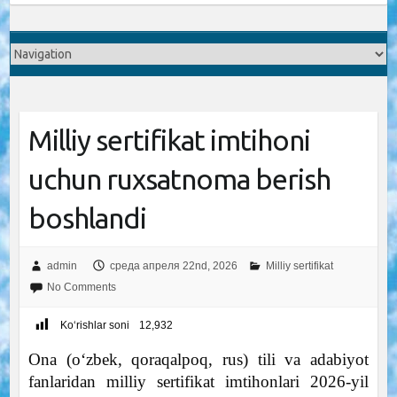
Milliy sertifikat imtihoni
uchun ruxsatnoma berish
boshlandi
admin
среда апреля 22nd, 2026
Milliy sertifikat
No Comments
Ko‘rishlar soni
12,932
Ona (o‘zbek, qoraqalpoq, rus) tili va adabiyot
fanlaridan milliy sertifikat imtihonlari 2026-yil