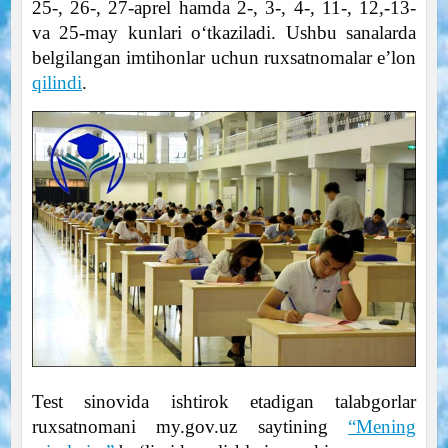
25-, 26-, 27-aprel hamda 2-, 3-, 4-, 11-, 12,-13-
va 25-may kunlari o‘tkaziladi. Ushbu sanalarda
belgilangan imtihonlar uchun ruxsatnomalar e’lon
qilindi
.
Test sinovida ishtirok etadigan talabgorlar
ruxsatnomani my.gov.uz saytining
“Mening