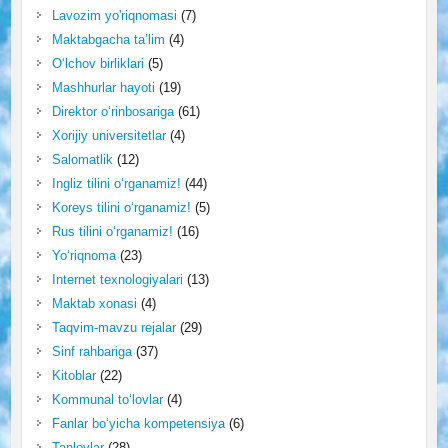
Lavozim yo'riqnomasi
(7)
Maktabgacha ta’lim
(4)
O‘lchov birliklari
(5)
Mashhurlar hayoti
(19)
Direktor o‘rinbosariga
(61)
Xorijiy universitetlar
(4)
Salomatlik
(12)
Ingliz tilini o‘rganamiz!
(44)
Koreys tilini o‘rganamiz!
(5)
Rus tilini o‘rganamiz!
(16)
Yo‘riqnoma
(23)
Internet texnologiyalari
(13)
Maktab xonasi
(4)
Taqvim-mavzu rejalar
(29)
Sinf rahbariga
(37)
Kitoblar
(22)
Kommunal to‘lovlar
(4)
Fanlar bo‘yicha kompetensiya
(6)
Tanlovlar
(28)