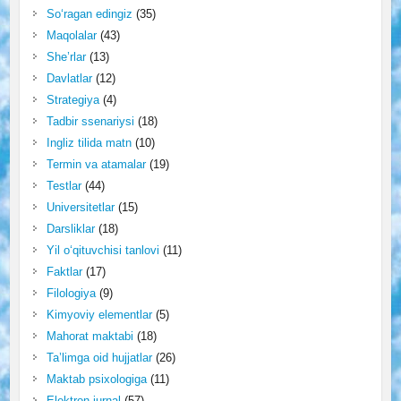
So‘ragan edingiz
(35)
Maqolalar
(43)
She’rlar
(13)
Davlatlar
(12)
Strategiya
(4)
Tadbir ssenariysi
(18)
Ingliz tilida matn
(10)
Termin va atamalar
(19)
Testlar
(44)
Universitetlar
(15)
Darsliklar
(18)
Yil o‘qituvchisi tanlovi
(11)
Faktlar
(17)
Filologiya
(9)
Kimyoviy elementlar
(5)
Mahorat maktabi
(18)
Ta’limga oid hujjatlar
(26)
Maktab psixologiga
(11)
Elektron jurnal
(57)