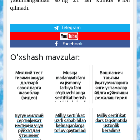
qilinadi.
O‘xshash mavzular:
Миллий тест
Musiqa
Бошланғич
тизими ҳақида:
madaniyati fani
таълим
долзарб
va jismoniy
ўқитувчиларига
саволларга
tarbiya fani
янги устамалар
жавоблар
oʻqituvchilariga
йўлга қўйилиши
(видео)
sertifikat berish
режалаштирил
tartibi belgilandi
моқда
Бугун миллий
Milliy sertifikat:
Milliy sertifikat
сертификат
uzrli sabab bilan
dars taqsimotida
имтиҳони учун
kelmaganlarga
ustunlik
рўйхатдан
to‘lov qaytariladi
beradimi?
ўтишнинг