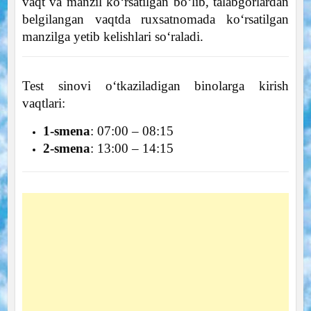
vaqt va manzil ko‘rsatilgan bo‘lib, talabgorlardan
belgilangan vaqtda ruxsatnomada koʻrsatilgan
manzilga yetib kelishlari so‘raladi.
Test sinovi o‘tkaziladigan binolarga kirish
vaqtlari:
1-smena
: 07:00 – 08:15
2-smena
: 13:00 – 14:15