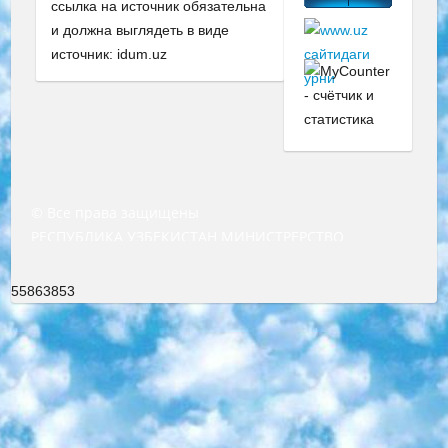
ссылка на источник обязательна
и должна выглядеть в виде
источник: idum.uz
© Все права защищены
РЕСПУБЛИКА УЗБЕКИСТАН МИНИСТРЕРСТВО ДОШКОЛЬНОГО И ШКОЛЬНОГО ОБРАЗОВАНИЯ КОМАНДА в общеобразовательных учреждениях в 2023-2024 учебном году организация и проведение итоговой государственной аттестации обучающихся о Министра дошкольного и школьного образования Республики Узбекистан от 4 марта 2008 года (постановлением Минюста от 20 марта 2008 года № 1778 государственной регистрации) «Итоговое состояние учащихся общего среднего образования на основании положения об утверждении положения об аттестации общего среднего образования выпускной экзамен студентов в образовательных учреждениях в 2023-2024 учебном году В целях организации и прохождения аттестации приказываю: 1. Следующее: перечень предметов, по которым будет проводиться итоговая государственная аттестация и экзамен формы перевода согласно приложению 1; сертификаты международного образца, оценивающие уровень владения иностранными языками перечень согласно приложению 2; 2. Педагогический при специализированных образовательных учреждениях. научно-практический центр квалификации и международной оценки (Д.Давидова) 2024 г. До 25 марта: задания по предметам, по которым будет проводиться итоговая аттестация разработка и утверждение технических условий; итоговая аттестация на основании разработанного предметного задания разработка вопросов по предметам (устно и письменно), экзамен передача; общеобразовательные средние школы и специальные учебные заведения учащиеся выпускных классов школ и интернатов в агентской системе подготовка базы данных экзаменационных материалов и критериев оценки; перевод базы экзаменационных материалов на все языки обучения подать в Республиканский образовательный центр для изготовления; варианты экзаменов на основе разработанных контрольных материалов пусть будут поставлены задачи формирования. 3. Республиканский образовательный центр (Ш.Худайкулов) до 5 апреля 2024 года. до: база данных предоставленных экзаменационных материалов на все языки обучения перевод и экспертиза; для слепых, слабовидящих, глухих, слабослышащих и умственно отсталых детей учащиеся выпускных классов специализированных школ и школ-интернатов база данных экзаменационных материалов на всех преподаваемых языках подготовка критериев оценки; специализированные школы для умственно отсталых детей и технологии для учащихся выпускных классов школ-интернатов разработка соответствующих рекомендаций и критериев проведения ЕГЭ по естествознанию давать задания. 4. Педагогический при специализированных образовательных учреждениях. Научно-практический центр навыков и международной оценки (Д.Давидова), Республика образовательный центр (Худайкулов Ш.) итоговый государственный аттестационный экзамен ориентирован на творческое и логическое мышление при подготовке базы материалов учитывать введение заданий. 5. Следует отметить, что: сертификат государственного образца о знании общеобразовательного предмета и как минимум национальный уровень B1 по предметам на иностранных языках, указанным в Приложении 2. или международно признанный сертификат эквивалентного уровня студенты, изучающие определенный предмет, освобождаются от экзамена; по соответствующим предметам запланирована итоговая государственная аттестация за день до дня, путем жеребьевки Рабочей группой (в письменной форме по предметам, проводимым в форме) из числа сформированных вариантов выбрано 2 варианта; 2 выбранных варианта экзамена анонсированы на официальном сайте министерства и все выпускники по всей стране на основе этих вариантов проводит итоговую государственную аттестацию. 6. Государственное образование учащихся средних общеобразовательных учреждений. знания в соответствии с квалификационными требованиями, которые необходимо приобрести на основании стандартов итоговый (выпускной) контроль для 9 и 11 классов в целях тестирования Экзамены (далее – экзамены) состоят из предметов, перечисленных в приложении 1. будет сделано. 7. Экзамены пройдут с 26 мая по 15 июня 2024 г. (кроме науки физического воспитания). 8. Физическая для учащихся 9 классов общесредних образовательных учреждений. Экзамены по предмету «Образование, квалификация медицина» 1-6 мая 2024 года. сотрудники перевести под присмотр (с отклонениями в физическом или умственном развитии) специализированная школа для детей, школы-интернаты и со сколиозом школы-интернаты санаторного типа для больных детей исключены). 9. Он был слепым, слабовидящим и имел нарушения опорно-двигательного аппарата. экзамены в специализированных школах и интернатах для детей должны проводиться исходя из требований, предъявляемых к общеобразовательным учреждениям (физкультура кроме науки). 10. Специализированная школа для глухих и слабослышащих детей. и экзамены в интернатах и быть реализован в виде письменного теста по математике. 11. Специальность для умственно отсталых детей. Для 9 класса Родной язык и литературное письмо Государственный язык (язык обучения – узбекский). для неклассов) написано Математическое письмо Письменная/устная история Узбекистана Физическое воспитание практично Итоговый контроль Для 11 класса Написание родного языка и литературы (эссе) Математическое письмо Узбекский язык (обучение на узбекском языке) не посещающее общее среднее образование для учреждений)/Образовательное учреждение выбор письменный и устный Иностранный язык письменный/устный Письменная/устная история Узбекистана *По выбору студента:  Химия  Физика  Основы государственного права  География 10 бесплатных образовательных ресурсов - Мы составили подборку онлайн-проектов с интерактивными упражнениями, видеолекциями и статьями. Они помогут вам обрести новые и освежить старые знания бесплатно. 1. «ИНТУИТ» Старейшая образовательная площадка Рунета. Здесь вы найдёте сотни текстовых и видеокурсов на десятки различных тем — от программирования до психологии. Многие курсы подготовлены российскими университетами и крупными международными компаниями вроде Intel и Microsoft. Самостоятельное обучение бесплатное, но желающие могут оплатить услуги персональных наставников. 2. «Смартия» знакомит с актуальными профессиями и подсказывает, как им обучаться. Выбрав заинтересовавшую вас специальность — SMM-специалист, фотограф, веб-дизайнер или другую, — увидите список необходимых для неё умений. Чтобы вы могли освоить их самостоятельно, для каждого умения площадка отображает подборку ссылок на учебные материалы. Хотя «Смартия» ориентируется на русскоязычную аудиторию, часть контента всё же доступна только на английском. 3. «Лекторий Физтеха» Проект Московского физико-технического института (Физтеха). С его помощью вы можете смотреть онлайн серии лекций, записанные на видео в этом вузе. В числе доступных предметов — физика, биология, химия, информационные технологии и другие. К некоторым лекциям администрация ресурса прилагает готовые конспекты, которые можно скачивать в PDF-формате. 4. ITMOcourses Онлайн-площадка Санкт-Петербургского национального исследовательского университета информационных технологий, механики и оптики (ИТМО). Ресурс предоставляет свободный доступ к курсам, разработанным в этом вузе. Каталог материалов разбит на четыре категории: «Оптические системы и технологии», «Приборостроение и робототехника», «Информационные технологии» и «Биотехнологии». Курсы состоят из видеолекций, интерактивных демонстраций и заданий. 5. «КиберЛенинка» Электронная научная библиотека открытого доступа. Каталог площадки регулярно обрастает текстами статей из различных научных изданий. Сгруппированные по журналам и рубрикам публикации можно читать онлайн или скачивать целиком в PDF-формате. Проект нацелен на популяризацию науки за счёт открытого доступа к качественной информации. 6. «ПостНаука» На этом ресурсе публикуют подборки видеолекций, составленные экспертами из разных отраслей и объединённые общими темами. Среди них, к примеру, есть серии «Биоинформатика и геномика», «Культура средневековой Скандинавии» и Cinema Studies о теории кино. Каждая подборка лекций — логически связанная история, рассказанная экспертом от первого лица. Кроме того, на сайте появляются научно-образовательные статьи и тесты на разные темы. 7. «Newочём» Команда проекта «Newочём» отбирает самые интересные тексты из англоязычных СМИ и переводит те из них, за которые голосуют участники сообщества «ВКонтакте». По большей части это научно-популярные статьи. Редакторы придумывают лишь заголовки, в остальном содержание переводов соответствует оригиналам. Полные тексты можно читать прямо в социальной сети. 8. InternetUrok Онлайн-база материалов по основным дисциплинам школьной программы. Информация на сайте структурирована по классам, предметам и темам (урокам). Каждый урок состоит из видеолекций и конспектов. Есть также интерактивные тренажёры и тесты для закрепления пройденного материала. Даже если вы давно окончили школу, возможность повторить программу старших классов всегда может пригодиться. 9. Edutainme Ещё один ресурс об образовании. В отличие от Newtonew, как мне кажется, Edutainme больше ориентируется на представителей индустрии: педагогов, предпринимателей, разработчиков образовательных проектов. Но и любой, кто просто стремится к саморазвитию, найдёт на сайте много полезного и интересного для себя. Например, информацию о новых курсах и образовательных сервисах. 10. Newtonew Онлайн-медиа об образовании и обучении в широком смысле. Авторы Newtonew пишут об инструментах, заведениях, тактиках и стратегиях, которые помогают учить других и получать новые знания самостоятельно. На этой площадке вы найдёте новости, обзоры, аналитические мате
55863853