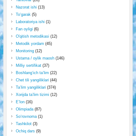
Nazorat ishi
(13)
To‘garak
(5)
Laboratoriya ishi
(1)
Fan oyligi
(6)
O'qitish metodikasi
(12)
Metodik yordam
(45)
Monitoring
(12)
Ustama / oylik maosh
(146)
Milliy sertifikat
(37)
Boshlang‘ich ta’lim
(22)
Chet tili yangiliklari
(44)
Ta’lim yangiliklari
(374)
Xorijda ta’lim tizimi
(12)
E’lon
(16)
Olimpiada
(87)
So‘rovnoma
(1)
Tashkilot
(3)
Ochiq dars
(9)