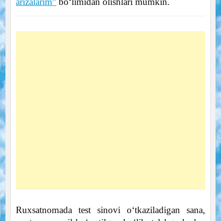
arizalarim”
bo‘limidan olishlari mumkin.
Ruxsatnomada test sinovi o‘tkaziladigan sana,