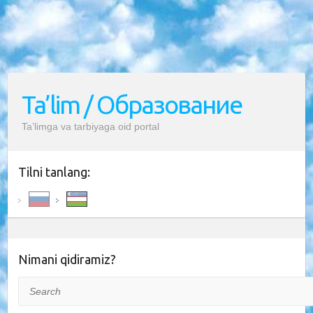
Ta’lim / Образование
Ta’limga va tarbiyaga oid portal
Tilni tanlang:
Nimani qidiramiz?
Search