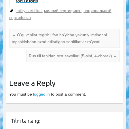
сўнгги куни
milliy sertifikat
,
миллий сертификат
,
национальный
сертификат
←
O’quvchilar tegishli fan boʻyicha yakuniy imtihonni
topshirishdan ozod etiladigan sertifikatlar ro’yxati
Rus tili fanidan test savollari (5-sinf, 4-chorak)
→
Leave a Reply
You must be
logged in
to post a comment.
Tilni tanlang: