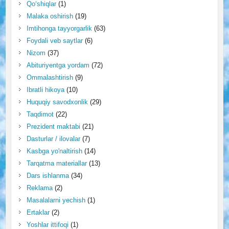
Qo‘shiqlar
(1)
Malaka oshirish
(19)
Imtihonga tayyorgarlik
(63)
Foydali veb saytlar
(6)
Nizom
(37)
Abituriyentga yordam
(72)
Ommalashtirish
(9)
Ibratli hikoya
(10)
Huquqiy savodxonlik
(29)
Taqdimot
(22)
Prezident maktabi
(21)
Dasturlar / ilovalar
(7)
Kasbga yo'naltirish
(14)
Tarqatma materiallar
(13)
Dars ishlanma
(34)
Reklama
(2)
Masalalarni yechish
(1)
Ertaklar
(2)
Yoshlar ittifoqi
(1)