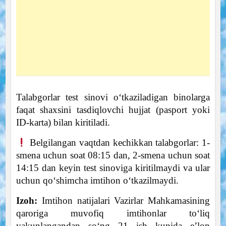
Talabgorlar test sinovi o‘tkaziladigan binolarga
faqat shaxsini tasdiqlovchi hujjat (pasport yoki
ID-karta) bilan kiritiladi.
Belgilangan vaqtdan kechikkan talabgorlar: 1-
smena uchun soat 08:15 dan, 2-smena uchun soat
14:15 dan keyin test sinoviga kiritilmaydi va ular
uchun qo‘shimcha imtihon o‘tkazilmaydi.
Izoh:
Imtihon natijalari Vazirlar Mahkamasining
qaroriga muvofiq imtihonlar to‘liq
yakunlangandan so‘ng 21 ish kunida e’lon