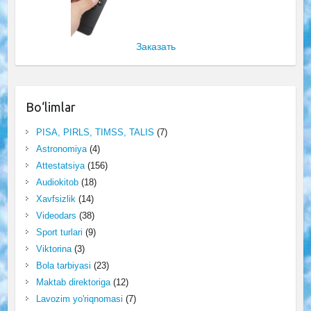
Заказать
Bo‘limlar
PISA, PIRLS, TIMSS, TALIS
(7)
Astronomiya
(4)
Attestatsiya
(156)
Audiokitob
(18)
Xavfsizlik
(14)
Videodars
(38)
Sport turlari
(9)
Viktorina
(3)
Bola tarbiyasi
(23)
Maktab direktoriga
(12)
Lavozim yo'riqnomasi
(7)