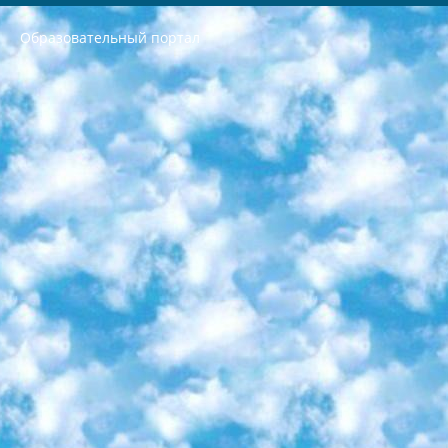
Образовательный портал
РЕСПУБЛИКА УЗБЕКИСТАН МИНИСТРЕРСТВО ДОШКОЛЬНОГО И ШКОЛЬНОГО ОБРАЗОВАНИЯ КОМАНДА в общеобразовательных учреждениях в 2023-2024 учебном году организация и проведение итоговой государственной аттестации обучающихся о Министра дошкольного и школьного образования Республики Узбекистан от 4 марта 2008 года (постановлением Минюста от 20 марта 2008 года № 1778 государственной регистрации) «Итоговое состояние учащихся общего среднего образования на основании положения об утверждении положения об аттестации общего среднего образования выпускной экзамен студентов в образовательных учреждениях в 2023-2024 учебном году В целях организации и прохождения аттестации приказываю: 1. Следующее: перечень предметов, по которым будет проводиться итоговая государственная аттестация и экзамен формы перевода согласно приложению 1; сертификаты международного образца, оценивающие уровень владения иностранными языками перечень согласно приложению 2; 2. Педагогический при специализированных образовательных учреждениях. научно-практический центр квалификации и международной оценки (Д.Давидова) 2024 г. До 25 марта: задания по предметам, по которым будет проводиться итоговая аттестация разработка и утверждение технических условий; итоговая аттестация на основании разработанного предметного задания разработка вопросов по предметам (устно и письменно), экзамен передача; общеобразовательные средние школы и специальные учебные заведения учащиеся выпускных классов школ и интернатов в агентской системе подготовка базы данных экзаменационных материалов и критериев оценки; перевод базы экзаменационных материалов на все языки обучения подать в Республиканский образовательный центр для изготовления; варианты экзаменов на основе разработанных контрольных материалов пусть будут поставлены задачи формирования. 3. Республиканский образовательный центр (Ш.Худайкулов) до 5 апреля 2024 года. до: база данных предоставленных экзаменационных материалов на все языки обучения перевод и экспертиза; для слепых, слабовидящих, глухих, слабослышащих и умственно отсталых детей учащиеся выпускных классов специализированных школ и школ-интернатов база данных экзаменационных материалов на всех преподаваемых языках подготовка критериев оценки; специализированные школы для умственно отсталых детей и технологии для учащихся выпускных классов школ-интернатов разработка соответствующих рекомендаций и критериев проведения ЕГЭ по естествознанию давать задания. 4. Педагогический при специализированных образовательных учреждениях. Научно-практический центр навыков и международной оценки (Д.Давидова), Республика образовательный центр (Худайкулов Ш.) итоговый государственный аттестационный экзамен ориентирован на творческое и логическое мышление при подготовке базы материалов учитывать введение заданий. 5. Следует отметить, что: сертификат государственного образца о знании общеобразовательного предмета и как минимум национальный уровень B1 по предметам на иностранных языках, указанным в Приложении 2. или международно признанный сертификат эквивалентного уровня студенты, изучающие определенный предмет, освобождаются от экзамена; по соответствующим предметам запланирована итоговая государственная аттестация за день до дня, путем жеребьевки Рабочей группой (в письменной форме по предметам, проводимым в форме) из числа сформированных вариантов выбрано 2 варианта; 2 выбранных варианта экзамена анонсированы на официальном сайте министерства и все выпускники по всей стране на основе этих вариантов проводит итоговую государственную аттестацию. 6. Государственное образование учащихся средних общеобразовательных учреждений. знания в соответствии с квалификационными требованиями, которые необходимо приобрести на основании стандартов итоговый (выпускной) контроль для 9 и 11 классов в целях тестирования Экзамены (далее – экзамены) состоят из предметов, перечисленных в приложении 1. будет сделано. 7. Экзамены пройдут с 26 мая по 15 июня 2024 г. (кроме науки физического воспитания). 8. Физическая для учащихся 9 классов общесредних образовательных учреждений. Экзамены по предмету «Образование, квалификация медицина» 1-6 мая 2024 года. сотрудники перевести под присмотр (с отклонениями в физическом или умственном развитии) специализированная школа для детей, школы-интернаты и со сколиозом школы-интернаты санаторного типа для больных детей исключены). 9. Он был слепым, слабовидящим и имел нарушения опорно-двигательного аппарата. экзамены в специализированных школах и интернатах для детей должны проводиться исходя из требований, предъявляемых к общеобразовательным учреждениям (физкультура кроме науки). 10. Специализированная школа для глухих и слабослышащих детей. и экзамены в интернатах и быть реализован в виде письменного теста по математике. 11. Специальность для умственно отсталых детей. Для 9 класса Родной язык и литературное письмо Государственный язык (язык обучения – узбекский). для неклассов) написано Математическое письмо Письменная/устная история Узбекистана Физическое воспитание практично Итоговый контроль Для 11 класса Написание родного языка и литературы (эссе) Математическое письмо Узбекский язык (обучение на узбекском языке) не посещающее общее среднее образование для учреждений)/Образовательное учреждение выбор письменный и устный Иностранный язык письменный/устный Письменная/устная история Узбекистана *По выбору студента:  Химия  Физика  Основы государственного права  География 10 бесплатных образовательных ресурсов - Мы составили подборку онлайн-проектов с интерактивными упражнениями, видеолекциями и статьями. Они помогут вам обрести новые и освежить старые знания бесплатно. 1. «ИНТУИТ» Старейшая образовательная площадка Рунета. Здесь вы найдёте сотни текстовых и видеокурсов на десятки различных тем — от программирования до психологии. Многие курсы подготовлены российскими университетами и крупными международными компаниями вроде Intel и Microsoft. Самостоятельное обучение бесплатное, но желающие могут оплатить услуги персональных наставников. 2. «Смартия» знакомит с актуальными профессиями и подсказывает, как им обучаться. Выбрав заинтересовавшую вас специальность — SMM-специалист, фотограф, веб-дизайнер или другую, — увидите список необходимых для неё умений. Чтобы вы могли освоить их самостоятельно, для каждого умения площадка отображает подборку ссылок на учебные материалы. Хотя «Смартия» ориентируется на русскоязычную аудиторию, часть контента всё же доступна только на английском. 3. «Лекторий Физтеха» Проект Московского физико-технического института (Физтеха). С его помощью вы можете смотреть онлайн серии лекций, записанные на видео в этом вузе. В числе доступных предметов — физика, биология, химия, информационные технологии и другие. К некоторым лекциям администрация ресурса прилагает готовые конспекты, которые можно скачивать в PDF-формате. 4. ITMOcourses Онлайн-площадка Санкт-Петербургского национального исследовательского университета информационных технологий, механики и оптики (ИТМО). Ресурс предоставляет свободный доступ к курсам, разработанным в этом вузе. Каталог материалов разбит на четыре категории: «Оптические системы и технологии», «Приборостроение и робототехника», «Информационные технологии» и «Биотехнологии». Курсы состоят из видеолекций, интерактивных демонстраций и заданий. 5. «КиберЛенинка» Электронная научная библиотека открытого доступа. Каталог площадки регулярно обрастает текстами статей из различных научных изданий. Сгруппированные по журналам и рубрикам публикации можно читать онлайн или скачивать целиком в PDF-формате. Проект нацелен на популяризацию науки за счёт открытого доступа к качественной информации. 6. «ПостНаука» На этом ресурсе публикуют подборки видеолекций, составленные экспертами из разных отраслей и объединённые общими темами. Среди них, к примеру, есть серии «Биоинформатика и геномика», «Культура средневековой Скандинавии» и Cinema Studies о теории кино. Каждая подборка лекций — логически связанная история, рассказанная экспертом от первого лица. Кроме того, на сайте появляются научно-образовательные статьи и тесты на разные темы. 7. «Newочём» Команда проекта «Newочём» отбирает самые интересные тексты из англоязычных СМИ и переводит те из них, за которые голосуют участники сообщества «ВКонтакте». По большей части это научно-популярные статьи. Редакторы придумывают лишь заголовки, в остальном содержание переводов соответствует оригиналам. Полные тексты можно читать прямо в социальной сети. 8. InternetUrok Онлайн-база материалов по основным дисциплинам школьной программы. Информация на сайте структурирована по классам, предметам и темам (урокам). Каждый урок состоит из видеолекций и конспектов. Есть также интерактивные тренажёры и тесты для закрепления пройденного материала. Даже если вы давно окончили школу, возможность повторить программу старших классов всегда может пригодиться. 9. Edutainme Ещё один ресурс об образовании. В отличие от Newtonew, как мне кажется, Edutainme больше ориентируется на представителей индустрии: педагогов, предпринимателей, разработчиков образовательных проектов. Но и любой, кто просто стремится к саморазвитию, найдёт на сайте много полезного и интересного для себя. Например, информацию о новых курсах и образовательных сервисах. 10. Newtonew Онлайн-медиа об образовании и обучении в широком смысле. Авторы Newtonew пишут об инструментах, заведениях, тактиках и стратегиях, которые помогают учить других и получать новые знания самостоятельно. На этой площадке вы найдёте новости, обзоры, аналитические мат