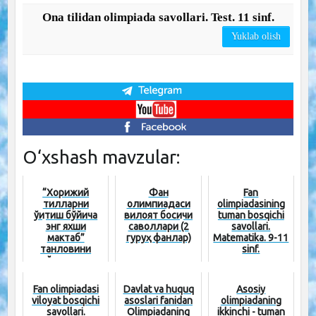
Ona tilidan olimpiada savollari. Test. 11 sinf.
Yuklab olish
O‘xshash mavzular:
“Хорижий
Фан
Fan
тилларни
олимпиадаси
olimpiadasining
ўқитиш бўйича
вилоят босқичи
tuman bosqichi
энг яхши
саволлари (2
savollari.
мактаб”
гуруҳ фанлар)
Matematika. 9-11
танловини
sinf.
ўтказиш
тартиби қандай?
Fan olimpiadasi
Davlat va huquq
Asosiy
viloyat bosqichi
asoslari fanidan
olimpiadaning
savollari.
Olimpiadaning
ikkinchi - tuman