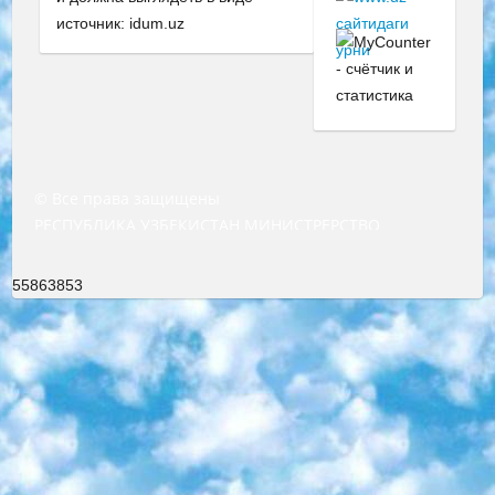
источник: idum.uz
© Все права защищены
РЕСПУБЛИКА УЗБЕКИСТАН МИНИСТРЕРСТВО ДОШКОЛЬНОГО И ШКОЛЬНОГО ОБРАЗОВАНИЯ КОМАНДА в общеобразовательных учреждениях в 2023-2024 учебном году организация и проведение итоговой государственной аттестации обучающихся о Министра дошкольного и школьного образования Республики Узбекистан от 4 марта 2008 года (постановлением Минюста от 20 марта 2008 года № 1778 государственной регистрации) «Итоговое состояние учащихся общего среднего образования на основании положения об утверждении положения об аттестации общего среднего образования выпускной экзамен студентов в образовательных учреждениях в 2023-2024 учебном году В целях организации и прохождения аттестации приказываю: 1. Следующее: перечень предметов, по которым будет проводиться итоговая государственная аттестация и экзамен формы перевода согласно приложению 1; сертификаты международного образца, оценивающие уровень владения иностранными языками перечень согласно приложению 2; 2. Педагогический при специализированных образовательных учреждениях. научно-практический центр квалификации и международной оценки (Д.Давидова) 2024 г. До 25 марта: задания по предметам, по которым будет проводиться итоговая аттестация разработка и утверждение технических условий; итоговая аттестация на основании разработанного предметного задания разработка вопросов по предметам (устно и письменно), экзамен передача; общеобразовательные средние школы и специальные учебные заведения учащиеся выпускных классов школ и интернатов в агентской системе подготовка базы данных экзаменационных материалов и критериев оценки; перевод базы экзаменационных материалов на все языки обучения подать в Республиканский образовательный центр для изготовления; варианты экзаменов на основе разработанных контрольных материалов пусть будут поставлены задачи формирования. 3. Республиканский образовательный центр (Ш.Худайкулов) до 5 апреля 2024 года. до: база данных предоставленных экзаменационных материалов на все языки обучения перевод и экспертиза; для слепых, слабовидящих, глухих, слабослышащих и умственно отсталых детей учащиеся выпускных классов специализированных школ и школ-интернатов база данных экзаменационных материалов на всех преподаваемых языках подготовка критериев оценки; специализированные школы для умственно отсталых детей и технологии для учащихся выпускных классов школ-интернатов разработка соответствующих рекомендаций и критериев проведения ЕГЭ по естествознанию давать задания. 4. Педагогический при специализированных образовательных учреждениях. Научно-практический центр навыков и международной оценки (Д.Давидова), Республика образовательный центр (Худайкулов Ш.) итоговый государственный аттестационный экзамен ориентирован на творческое и логическое мышление при подготовке базы материалов учитывать введение заданий. 5. Следует отметить, что: сертификат государственного образца о знании общеобразовательного предмета и как минимум национальный уровень B1 по предметам на иностранных языках, указанным в Приложении 2. или международно признанный сертификат эквивалентного уровня студенты, изучающие определенный предмет, освобождаются от экзамена; по соответствующим предметам запланирована итоговая государственная аттестация за день до дня, путем жеребьевки Рабочей группой (в письменной форме по предметам, проводимым в форме) из числа сформированных вариантов выбрано 2 варианта; 2 выбранных варианта экзамена анонсированы на официальном сайте министерства и все выпускники по всей стране на основе этих вариантов проводит итоговую государственную аттестацию. 6. Государственное образование учащихся средних общеобразовательных учреждений. знания в соответствии с квалификационными требованиями, которые необходимо приобрести на основании стандартов итоговый (выпускной) контроль для 9 и 11 классов в целях тестирования Экзамены (далее – экзамены) состоят из предметов, перечисленных в приложении 1. будет сделано. 7. Экзамены пройдут с 26 мая по 15 июня 2024 г. (кроме науки физического воспитания). 8. Физическая для учащихся 9 классов общесредних образовательных учреждений. Экзамены по предмету «Образование, квалификация медицина» 1-6 мая 2024 года. сотрудники перевести под присмотр (с отклонениями в физическом или умственном развитии) специализированная школа для детей, школы-интернаты и со сколиозом школы-интернаты санаторного типа для больных детей исключены). 9. Он был слепым, слабовидящим и имел нарушения опорно-двигательного аппарата. экзамены в специализированных школах и интернатах для детей должны проводиться исходя из требований, предъявляемых к общеобразовательным учреждениям (физкультура кроме науки). 10. Специализированная школа для глухих и слабослышащих детей. и экзамены в интернатах и быть реализован в виде письменного теста по математике. 11. Специальность для умственно отсталых детей. Для 9 класса Родной язык и литературное письмо Государственный язык (язык обучения – узбекский). для неклассов) написано Математическое письмо Письменная/устная история Узбекистана Физическое воспитание практично Итоговый контроль Для 11 класса Написание родного языка и литературы (эссе) Математическое письмо Узбекский язык (обучение на узбекском языке) не посещающее общее среднее образование для учреждений)/Образовательное учреждение выбор письменный и устный Иностранный язык письменный/устный Письменная/устная история Узбекистана *По выбору студента:  Химия  Физика  Основы государственного права  География 10 бесплатных образовательных ресурсов - Мы составили подборку онлайн-проектов с интерактивными упражнениями, видеолекциями и статьями. Они помогут вам обрести новые и освежить старые знания бесплатно. 1. «ИНТУИТ» Старейшая образовательная площадка Рунета. Здесь вы найдёте сотни текстовых и видеокурсов на десятки различных тем — от программирования до психологии. Многие курсы подготовлены российскими университетами и крупными международными компаниями вроде Intel и Microsoft. Самостоятельное обучение бесплатное, но желающие могут оплатить услуги персональных наставников. 2. «Смартия» знакомит с актуальными профессиями и подсказывает, как им обучаться. Выбрав заинтересовавшую вас специальность — SMM-специалист, фотограф, веб-дизайнер или другую, — увидите список необходимых для неё умений. Чтобы вы могли освоить их самостоятельно, для каждого умения площадка отображает подборку ссылок на учебные материалы. Хотя «Смартия» ориентируется на русскоязычную аудиторию, часть контента всё же доступна только на английском. 3. «Лекторий Физтеха» Проект Московского физико-технического института (Физтеха). С его помощью вы можете смотреть онлайн серии лекций, записанные на видео в этом вузе. В числе доступных предметов — физика, биология, химия, информационные технологии и другие. К некоторым лекциям администрация ресурса прилагает готовые конспекты, которые можно скачивать в PDF-формате. 4. ITMOcourses Онлайн-площадка Санкт-Петербургского национального исследовательского университета информационных технологий, механики и оптики (ИТМО). Ресурс предоставляет свободный доступ к курсам, разработанным в этом вузе. Каталог материалов разбит на четыре категории: «Оптические системы и технологии», «Приборостроение и робототехника», «Информационные технологии» и «Биотехнологии». Курсы состоят из видеолекций, интерактивных демонстраций и заданий. 5. «КиберЛенинка» Электронная научная библиотека открытого доступа. Каталог площадки регулярно обрастает текстами статей из различных научных изданий. Сгруппированные по журналам и рубрикам публикации можно читать онлайн или скачивать целиком в PDF-формате. Проект нацелен на популяризацию науки за счёт открытого доступа к качественной информации. 6. «ПостНаука» На этом ресурсе публикуют подборки видеолекций, составленные экспертами из разных отраслей и объединённые общими темами. Среди них, к примеру, есть серии «Биоинформатика и геномика», «Культура средневековой Скандинавии» и Cinema Studies о теории кино. Каждая подборка лекций — логически связанная история, рассказанная экспертом от первого лица. Кроме того, на сайте появляются научно-образовательные статьи и тесты на разные темы. 7. «Newочём» Команда проекта «Newочём» отбирает самые интересные тексты из англоязычных СМИ и переводит те из них, за которые голосуют участники сообщества «ВКонтакте». По большей части это научно-популярные статьи. Редакторы придумывают лишь заголовки, в остальном содержание переводов соответствует оригиналам. Полные тексты можно читать прямо в социальной сети. 8. InternetUrok Онлайн-база материалов по основным дисциплинам школьной программы. Информация на сайте структурирована по классам, предметам и темам (урокам). Каждый урок состоит из видеолекций и конспектов. Есть также интерактивные тренажёры и тесты для закрепления пройденного материала. Даже если вы давно окончили школу, возможность повторить программу старших классов всегда может пригодиться. 9. Edutainme Ещё один ресурс об образовании. В отличие от Newtonew, как мне кажется, Edutainme больше ориентируется на представителей индустрии: педагогов, предпринимателей, разработчиков образовательных проектов. Но и любой, кто просто стремится к саморазвитию, найдёт на сайте много полезного и интересного для себя. Например, информацию о новых курсах и образовательных сервисах. 10. Newtonew Онлайн-медиа об образовании и обучении в широком смысле. Авторы Newtonew пишут об инструментах, заведениях, тактиках и стратегиях, которые помогают учить других и получать новые знания самостоятельно. На этой площадке вы найдёте новости, обзоры, аналитические мате
55863853