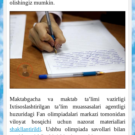
olishingiz mumkin.
Maktabgacha va maktab ta’limi vazirligi
Ixtisoslashtirilgan ta’lim muassasalari agentligi
huzuridagi Fan olimpiadalari markazi tomonidan
viloyat bosqichi uchun nazorat materiallari
shakllantirildi
. Ushbu olimpiada savollari bilan