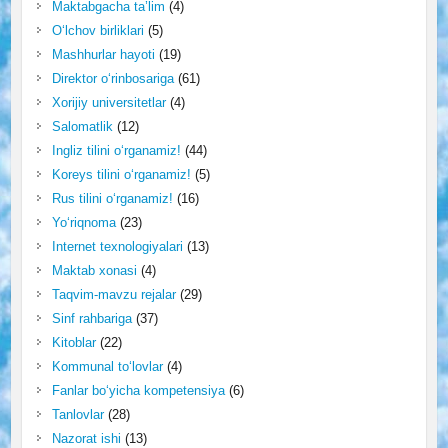
Maktabgacha ta’lim
(4)
O‘lchov birliklari
(5)
Mashhurlar hayoti
(19)
Direktor o‘rinbosariga
(61)
Xorijiy universitetlar
(4)
Salomatlik
(12)
Ingliz tilini o‘rganamiz!
(44)
Koreys tilini o‘rganamiz!
(5)
Rus tilini o‘rganamiz!
(16)
Yo‘riqnoma
(23)
Internet texnologiyalari
(13)
Maktab xonasi
(4)
Taqvim-mavzu rejalar
(29)
Sinf rahbariga
(37)
Kitoblar
(22)
Kommunal to‘lovlar
(4)
Fanlar bo‘yicha kompetensiya
(6)
Tanlovlar
(28)
Nazorat ishi
(13)