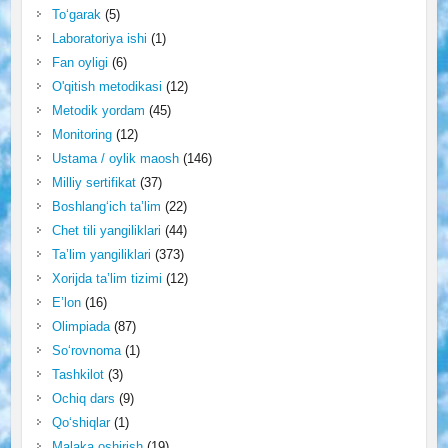
To‘garak
(5)
Laboratoriya ishi
(1)
Fan oyligi
(6)
O'qitish metodikasi
(12)
Metodik yordam
(45)
Monitoring
(12)
Ustama / oylik maosh
(146)
Milliy sertifikat
(37)
Boshlang‘ich ta’lim
(22)
Chet tili yangiliklari
(44)
Ta’lim yangiliklari
(373)
Xorijda ta’lim tizimi
(12)
E’lon
(16)
Olimpiada
(87)
So‘rovnoma
(1)
Tashkilot
(3)
Ochiq dars
(9)
Qo‘shiqlar
(1)
Malaka oshirish
(19)