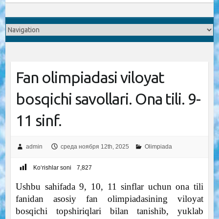
Fan olimpiadasi viloyat
bosqichi savollari. Ona tili. 9-
11 sinf.
admin
среда ноября 12th, 2025
Olimpiada
Ko‘rishlar soni
7,827
Ushbu sahifada 9, 10, 11 sinflar uchun ona tili
fanidan asosiy fan olimpiadasining viloyat
bosqichi topshiriqlari bilan tanishib, yuklab