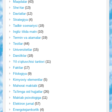
Maqolalar
(43)
She’rlar
(13)
Davlatlar
(12)
Strategiya
(4)
Tadbir ssenariysi
(18)
Ingliz tilida matn
(10)
Termin va atamalar
(19)
Testlar
(44)
Universitetlar
(15)
Darsliklar
(18)
Yil o‘qituvchisi tanlovi
(11)
Faktlar
(17)
Filologiya
(9)
Kimyoviy elementlar
(5)
Mahorat maktabi
(18)
Ta’limga oid hujjatlar
(26)
Maktab psixologiga
(11)
Elektron jurnal
(57)
Energotejamkorlik
(4)