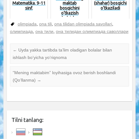
Matematika. 9-11
maktab
(shahar) bosqichi
sinf.
bosqichini
o‘tkaziladi
o‘tkazish
bo‘yicha
tavsiyalar
olimpiada
,
ona tili
,
ona tilidan olimpiada savollari
,
олимпиада
,
она тили
,
она тилидан олимпиада саволлари
←
Uyda yakka tartibda ta’lim oladigan bolalar bilan
ishlash bo‘yicha yo‘riqnoma
“Mening maktabim” loyihasiga ovoz berish boshlandi
(Qo‘llanma)
→
Tilni tanlang: