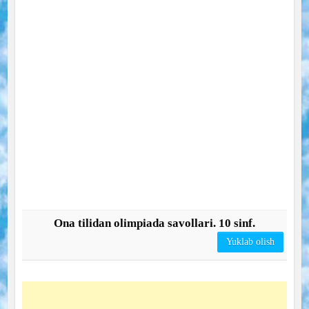
Ona tilidan olimpiada savollari. 10 sinf.
Yuklab olish