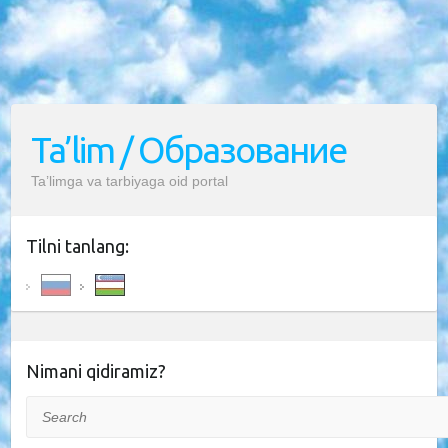
Ta’lim / Образование
Ta’limga va tarbiyaga oid portal
Tilni tanlang:
Nimani qidiramiz?
Search