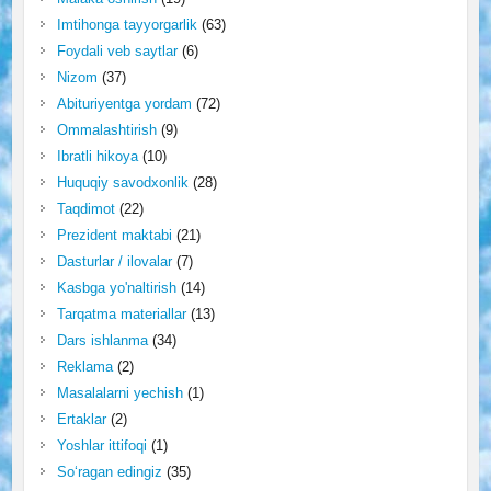
Imtihonga tayyorgarlik
(63)
Foydali veb saytlar
(6)
Nizom
(37)
Abituriyentga yordam
(72)
Ommalashtirish
(9)
Ibratli hikoya
(10)
Huquqiy savodxonlik
(28)
Taqdimot
(22)
Prezident maktabi
(21)
Dasturlar / ilovalar
(7)
Kasbga yo'naltirish
(14)
Tarqatma materiallar
(13)
Dars ishlanma
(34)
Reklama
(2)
Masalalarni yechish
(1)
Ertaklar
(2)
Yoshlar ittifoqi
(1)
So‘ragan edingiz
(35)