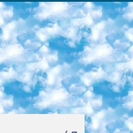
ека открытого доступа. Каталог площадки регулярно обрастает текстами статей из различных научных изданий. Сгруппированные по журналам и рубрикам публикации можно читать онлайн или скачивать целиком в PDF-формате. Проект нацелен на популяризацию науки за счёт открытого доступа к качественной информации. 6. «ПостНаука» На этом ресурсе публикуют подборки видеолекций, составленные экспертами из разных отраслей и объединённые общими темами. Среди них, к примеру, есть серии «Биоинформатика и геномика», «Культура средневековой Скандинавии» и Cinema Studies о теории кино. Каждая подборка лекций — логически связанная история, рассказанная экспертом от первого лица. Кроме того, на сайте появляются научно-образовательные статьи и тесты на разные темы. 7. «Newочём» Команда проекта «Newочём» отбирает самые интересные тексты из англоязычных СМИ и переводит те из них, за которые голосуют участники сообщества «ВКонтакте». По большей части это научно-популярные статьи. Редакторы придумывают лишь заголовки, в остальном содержание переводов соответствует оригиналам. Полные тексты можно читать прямо в социальной сети. 8. InternetUrok Онлайн-база материалов по основным дисциплинам школьной программы. Информация на сайте структурирована по классам, предметам и темам (урокам). Каждый урок состоит из видеолекций и конспектов. Есть также интерактивные тренажёры и тесты для закрепления пройденного материала. Даже если вы давно окончили школу, возможность повторить программу старших классов всегда может пригодиться. 9. Edutainme Ещё один ресурс об образовании. В отличие от Newtonew, как мне кажется, Edutainme больше ориентируется на представителей индустрии: педагогов, предпринимателей, разработчиков образовательных проектов. Но и любой, кто просто стремится к саморазвитию, найдёт на сайте много полезного и интересного для себя. Например, информацию о новых курсах и образовательных сервисах. 10. Newtonew Онлайн-медиа об образовании и обучении в широком смысле. Авторы Newtonew пишут об инструментах, заведениях, тактиках и стратегиях, которые помогают учить других и получать новые знания самостоятельно. На этой площадке вы найдёте новости, обзоры, аналитические мат