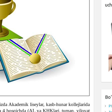
uch
Bo‘
zda Akademik liseylar, kasb-hunar kollejlarida
P
da 4 bosqichda (AL va KHKlari, tuman, viloyat