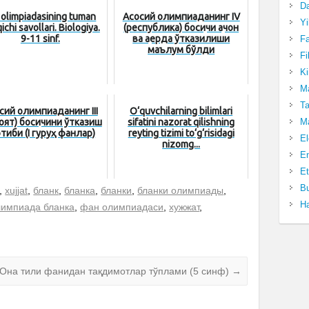
Da
 olimpiadasining tuman
Асосий олимпиаданинг IV
Yi
ichi savollari. Biologiya.
(республика) босқичи қачон
9-11 sinf.
ва қаерда ўтказилиши
Fa
маълум бўлди
Fi
Ki
Ma
Ta
сий олимпиаданинг III
O‘quvchilarning bilimlari
оят) босқичини ўтказиш
sifatini nazorat qilishning
Ma
тиби (I гуруҳ фанлар)
reyting tizimi to‘g‘risidagi
El
nizomg...
En
Et
Bu
,
xujjat
,
бланк
,
бланка
,
бланки
,
бланки олимпиады
,
Ha
лимпиада бланка
,
фан олимпиадаси
,
хужжат
,
Она тили фанидан тақдимотлар тўплами (5 синф)
→