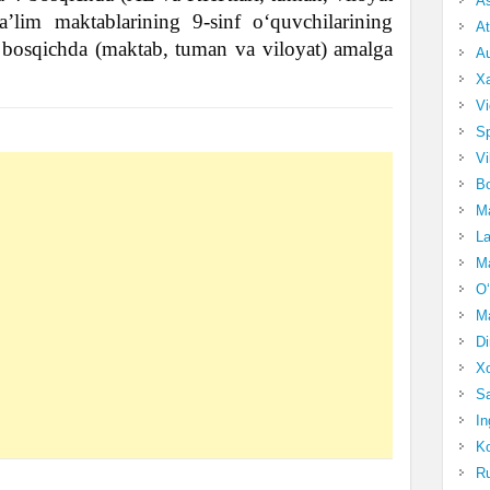
A
lim maktablarining 9-sinf o‘quvchilarining
At
 bosqichda (maktab, tuman va viloyat) amalga
Au
Xa
Vi
Sp
Vi
Bo
Ma
La
Ma
O‘
Ma
Di
Xo
Sa
In
Ko
Ru