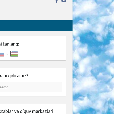
ni tanlang:
ani qidiramiz?
rch
tablar va o‘quv markazlari