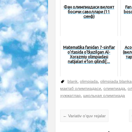
Фан олимпиадаси вилоят
Fan
босқичи саволлари (11
bosq
синф)
Matematika fanidan 7-sinflar
Асо
o‘rtasida o‘tkazilgan Al-
(вил
Xorazmiy olimpiadasi
тар
natijalari e’lon qilindi[:...
blank
,
olimpiada
,
olimpiada blanka
мактаб олимпиадаси
,
олимпиада
,
о
хужжатлар
,
школьная олимпиада
←
Variativ o‘quv rejalar