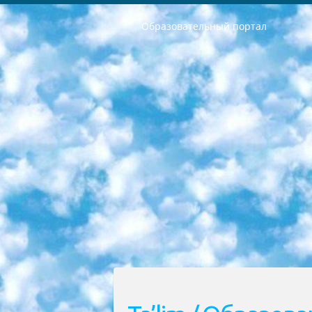
Образовательный портал
РЕСПУБЛИКА УЗБЕКИСТАН МИНИСТРЕРСТВО ДОШКОЛЬНОГО И ШКОЛЬНОГО ОБРАЗОВАНИЯ КОМАНДА в общеобразовательных учреждениях в 2023-2024 учебном году организация и проведение итоговой государственной аттестации обучающихся о Министра дошкольного и школьного образования Республики Узбекистан от 4 марта 2008 года (постановлением Минюста от 20 марта 2008 года № 1778 государственной регистрации) «Итоговое состояние учащихся общего среднего образования на основании положения об утверждении положения об аттестации общего среднего образования выпускной экзамен студентов в образовательных учреждениях в 2023-2024 учебном году В целях организации и прохождения аттестации приказываю: 1. Следующее: перечень предметов, по которым будет проводиться итоговая государственная аттестация и экзамен формы перевода согласно приложению 1; сертификаты международного образца, оценивающие уровень владения иностранными языками перечень согласно приложению 2; 2. Педагогический при специализированных образовательных учреждениях. научно-практический центр квалификации и международной оценки (Д.Давидова) 2024 г. До 25 марта: задания по предметам, по которым будет проводиться итоговая аттестация разработка и утверждение технических условий; итоговая аттестация на основании разработанного предметного задания разработка вопросов по предметам (устно и письменно), экзамен передача; общеобразовательные средние школы и специальные учебные заведения учащиеся выпускных классов школ и интернатов в агентской системе подготовка базы данных экзаменационных материалов и критериев оценки; перевод базы экзаменационных материалов на все языки обучения подать в Республиканский образовательный центр для изготовления; варианты экзаменов на основе разработанных контрольных материалов пусть будут поставлены задачи формирования. 3. Республиканский образовательный центр (Ш.Худайкулов) до 5 апреля 2024 года. до: база данных предоставленных экзаменационных материалов на все языки обучения перевод и экспертиза; для слепых, слабовидящих, глухих, слабослышащих и умственно отсталых детей учащиеся выпускных классов специализированных школ и школ-интернатов база данных экзаменационных материалов на всех преподаваемых языках подготовка критериев оценки; специализированные школы для умственно отсталых детей и технологии для учащихся выпускных классов школ-интернатов разработка соответствующих рекомендаций и критериев проведения ЕГЭ по естествознанию давать задания. 4. Педагогический при специализированных образовательных учреждениях. Научно-практический центр навыков и международной оценки (Д.Давидова), Республи