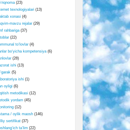
‘riqnoma
(23)
ternet texnologiyalari
(13)
ktab xonasi
(4)
qvim-mavzu rejalar
(29)
nf rahbariga
(37)
toblar
(22)
mmunal to‘lovlar
(4)
nlar bo‘yicha kompetensiya
(6)
nlovlar
(28)
zorat ishi
(13)
‘garak
(5)
boratoriya ishi
(1)
n oyligi
(6)
qitish metodikasi
(12)
etodik yordam
(45)
nitoring
(12)
tama / oylik maosh
(146)
lliy sertifikat
(37)
shlang‘ich ta’lim
(22)