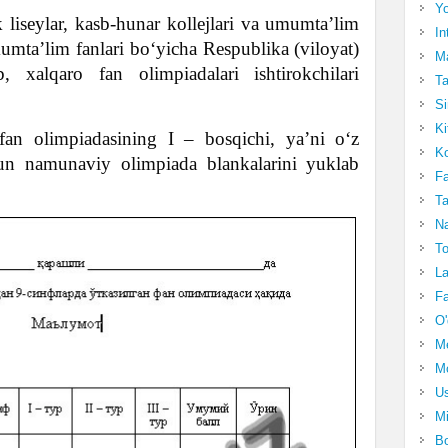
Yo
liseylar, kasb-hunar kollejlari va umumta’lim
In
umta’lim fanlari bo‘yicha Respublika (viloyat)
Ma
b, xalqaro fan olimpiadalari ishtirokchilari
Ta
Si
Ki
fan olimpiadasining I – bosqichi, ya’ni o‘z
Ko
hun namunaviy olimpiada blankalarini yuklab
Fa
Ta
Na
To
La
Fa
O'
M
Mo
Us
Mi
Bo