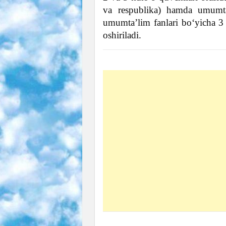
va respublika) hamda umumta’
umumta’lim fanlari bo‘yicha 3
oshiriladi.