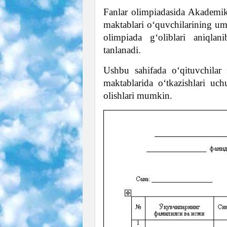
Fanlar olimpiadasida Akademik 
maktablari o‘quvchilarining um
olimpiada g‘oliblari aniqlani
tanlanadi.
Ushbu sahifada o‘qituvchilar 
maktablarida o‘tkazishlari uc
olishlari mumkin.