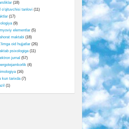
rsliklar
(18)
l o‘qituvchisi tanlovi
(11)
ktlar
(17)
lologiya
(9)
myoviy elementlar
(5)
horat maktabi
(18)
’limga oid hujjatlar
(26)
ktab psixologiga
(11)
ektron jurnal
(57)
ergotejamkorlik
(4)
imologiya
(16)
 kun tarixda
(7)
zil
(1)