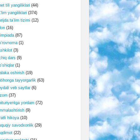
et tili yangiliklari
(44)
’lim yangiliklari
(374)
rijda ta’lim tizimi
(12)
lon
(16)
impiada
(87)
o‘rovnoma
(1)
shkilot
(3)
hiq dars
(9)
‘shiqlar
(1)
laka oshirish
(19)
tihonga tayyorgarlik
(63)
ydali veb saytlar
(6)
izom
(37)
ituriyentga yordam
(72)
malashtirish
(9)
ratli hikoya
(10)
quqiy savodxonlik
(29)
aqdimot
(22)