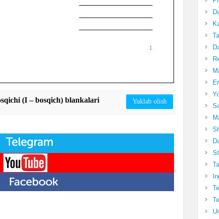
Pr
Da
Ka
Ta
Da
R
Ma
Er
Yo
qichi (I – bosqich) blankalari
Yuklab olish
So
Ma
Sh
Da
St
Ta
In
Te
Te
Un