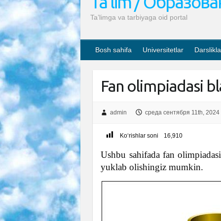
Ta’lim / Образов
Ta’limga va tarbiyaga oid portal
Bosh sahifa
Universitetlar
Darslikla
Fan olimpiadasi bl
admin
среда сентября 11th, 2024
Ko‘rishlar soni
16,910
Ushbu sahifada fan olimpiadas
yuklab olishingiz mumkin.