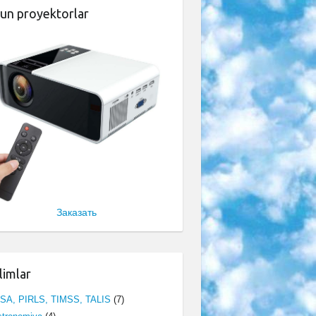
un proyektorlar
Заказать
limlar
ISA, PIRLS, TIMSS, TALIS
(7)