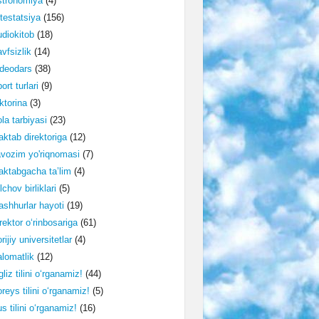
stronomiya
(4)
testatsiya
(156)
diokitob
(18)
vfsizlik
(14)
deodars
(38)
ort turlari
(9)
ktorina
(3)
la tarbiyasi
(23)
ktab direktoriga
(12)
vozim yo'riqnomasi
(7)
ktabgacha ta’lim
(4)
lchov birliklari
(5)
shhurlar hayoti
(19)
rektor o‘rinbosariga
(61)
rijiy universitetlar
(4)
lomatlik
(12)
gliz tilini o‘rganamiz!
(44)
reys tilini o‘rganamiz!
(5)
s tilini o‘rganamiz!
(16)