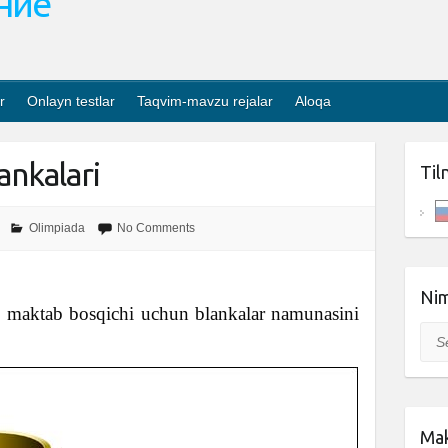
ание
r
Onlayn testlar
Taqvim-mavzu rejalar
Aloqa
ankalari
Til
Olimpiada
No Comments
Nim
i maktab bosqichi uchun blankalar namunasini
Sea
Mak