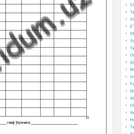
Ch
Ta
Xo
E’
Ol
S
Ta
Oc
Qo
Ma
Im
Fo
N
Ab
Om
Ib
Hu
T