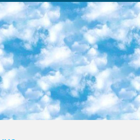
ка образовательный центр (Худайкулов Ш.) итоговый государственный аттестационный экзамен ориентирован на творческое и логическое мышление при подготовке базы материалов учитывать введение заданий. 5. Следует отметить, что: сертификат государственного образца о знании общеобразовательного предмета и как минимум национальный уровень B1 по предметам на иностранных языках, указанным в Приложении 2. или международно признанный сертификат эквивалентного уровня студенты, изучающие определенный предмет, освобождаются от экзамена; по соответствующим предметам запланирована итоговая государственная аттестация за день до дня, путем жеребьевки Рабочей группой (в письменной форме по предметам, проводимым в форме) из числа сформированных вариантов выбрано 2 варианта; 2 выбранных варианта экзамена анонсированы на официальном сайте министерства и все выпускники по всей стране на основе этих вариантов проводит итоговую государственную аттестацию. 6. Государственное образование учащихся средних общеобразовательных учреждений. знания в соответствии с квалификационными требованиями, которые необходимо приобрести на основании стандартов итоговый (выпускной) контроль для 9 и 11 классов в целях тестирования Экзамены (далее – экзамены) состоят из предметов, перечисленных в приложении 1. будет сделано. 7. Экзамены пройдут с 26 мая по 15 июня 2024 г. (кроме науки физического воспитания). 8. Физическая для учащихся 9 классов общесредних образовательных учреждений. Экзамены по предмету «Образование, квалификация медицина» 1-6 мая 2024 года. сотрудники перевести под присмотр (с отклонениями в физическом или умственном развитии) специализированная школа для детей, школы-интернаты и со сколиозом школы-интернаты санаторного типа для больных детей исключены). 9. Он был слепым, слабовидящим и имел нарушения опорно-двигательного аппарата. экзамены в специализированных школах и интернатах для детей должны проводиться исходя из требований, предъявляемых к общеобразовательным учреждениям (физкультура кроме науки). 10. Специализированная школа для глухих и слабослышащих детей. и экзамены в интернатах и быть реализован в виде письменного теста по математике. 11. Специальность для умственно отсталых детей. Для 9 класса Родной язык и литературное письмо Государственный язык (язык обучения – узбекский). для неклассов) написано Математическое письмо Письменная/устная история Узбекистана Физическое воспитание практично Итоговый контроль Для 11 класса Написание родного языка и литературы (эссе) Математическое письмо Узбекский язык (обучение на узбекском языке) не посещающее общее среднее образование для учреждений)/Образовательное учреждение выбор письменный и устный Иностранный язык письменный/устный Письменная/устная история Узбекистана *По выбору студента:  Химия  Физика  Основы государственного права  География 10 бесплатных образовательных ресурсов - Мы составили подборку онлайн-проектов с интерактивными упражнениями, видеолекциями и статьями. Они помогут вам обрести новые и освежить старые знания бесплатно. 1. «ИНТУИТ» Старейшая образовательная площадка Рунета. Здесь вы найдёте сотни текстовых и видеокурсов на десятки различных тем — от программирования до психологии. Многие курсы подготовлены российскими университетами и крупными международными компаниями вроде Intel и Microsoft. Самостоятельное обучение бесплатное, но желающие могут оплатить услуги персональных наставников. 2. «Смартия» знакомит с актуальными профессиями и подсказывает, как им обучаться. Выбрав заинтересовавшую вас специальность — SMM-специалист, фотограф, веб-дизайнер или другую, — увидите список необходимых для неё умений. Чтобы вы могли освоить их самостоятельно, для каждого умения площадка отображает подборку ссылок на учебные материалы. Хотя «Смартия» ориентируется на русскоязычную аудиторию, часть контента всё же доступна только на английском. 3. «Лекторий Физтеха» Проект Московского физико-технического института (Физтеха). С его помощью вы можете смотреть онлайн серии лекций, записанные на видео в этом вузе. В числе доступных предметов — физика, биология, химия, информационные технологии и другие. К некоторым лекциям администрация ресурса прилагает готовые конспекты, которые можно скачивать в PDF-формате. 4. ITMOcourses Онлайн-площадка Санкт-Петербургского национального исследовательского университета информационных технологий, механики и оптики (ИТМО). Ресурс предоставляет свободный доступ к курсам, разработанным в этом вузе. Каталог материалов разбит на четыре категории: «Оптические системы и технологии», «Приборостроение и робототехника», «Информационные технологии» и «Биотехнологии». Курсы состоят из видеолекций, интерактивных демонстраций и заданий. 5. «КиберЛенинка» Электронная научная библиот