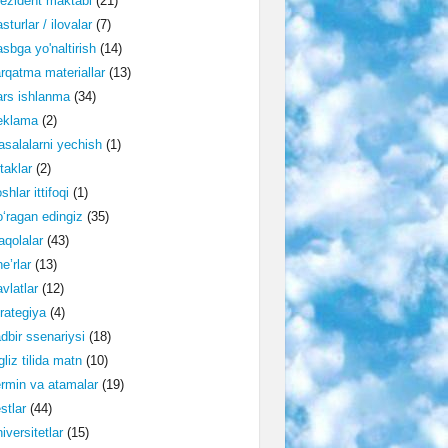
ezident maktabi
(21)
sturlar / ilovalar
(7)
sbga yo'naltirish
(14)
rqatma materiallar
(13)
rs ishlanma
(34)
eklama
(2)
salalarni yechish
(1)
taklar
(2)
shlar ittifoqi
(1)
‘ragan edingiz
(35)
qolalar
(43)
e’rlar
(13)
vlatlar
(12)
rategiya
(4)
dbir ssenariysi
(18)
gliz tilida matn
(10)
rmin va atamalar
(19)
stlar
(44)
iversitetlar
(15)