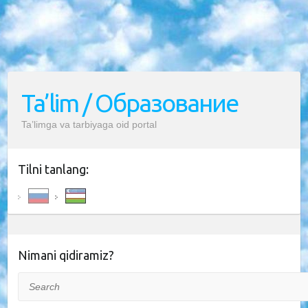
Ta’lim / Образование
Ta’limga va tarbiyaga oid portal
Tilni tanlang:
Nimani qidiramiz?
Search