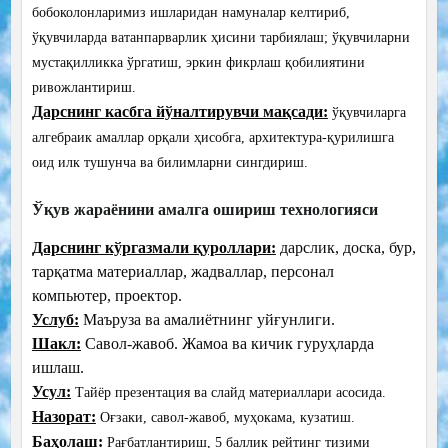
бобоколонларимиз ишларидан намуналар келтириб,
ўқувчиларда ватанпарварлик ҳисини тарбиялаш; ўқувчиларни
мустақилликка ўргатиш, эркин фикрлаш қобилиятини
ривожлантириш.
Дарснинг касбга йўналтирувчи мақсади:
ўқувчиларга
алгебраик амаллар орқали ҳисобга, архитектура-қурилишга
оид илк тушунча ва билимларни сингдириш.
Ўқув жараёнини амалга ошириш технологияси
Дарснинг кўргазмали қуроллари:
дарслик, доска, бур,
тарқатма материаллар, жадваллар, персонал
компьютер, проектор.
Услуб:
Маъруза ва амалиётнинг уйғунлиги.
Шакл:
Савол-жавоб. Жамоа ва кичик гуруҳларда
ишлаш.
Усул:
Тайёр презентация ва слайд материаллари асосида.
Назорат:
Оғзаки, савол-жавоб, муҳокама, кузатиш.
Баҳолаш:
Рағбатлантириш, 5 баллик рейтинг тизими