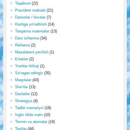
Taqdimot
(22)
Prezident maktabi
(21)
Dasturlar / ilovalar
(7)
Kasbga yo'naltirish
(14)
Tarqatma materiallar
(13)
Dars ishlanma
(34)
Reklama
(2)
Masalalarni yechish
(1)
Ertaklar
(2)
Yoshlar ittifoqi
(1)
So‘ragan edingiz
(35)
Maqolalar
(43)
She’rlar
(13)
Davlatlar
(12)
Strategiya
(4)
Tadbir ssenariysi
(18)
Ingliz tilida matn
(10)
Termin va atamalar
(19)
Testlar
(44)