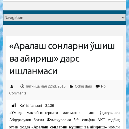
«Аралаш сонларни қўшиш
ва айириш» дарс
ишланмаси
пятница мая 22nd, 2015
Ochiq dars
No
Comments
Ko‘rishlar soni
3,139
«Умид» мактаб-интернати математика фани ўқитувчиси
«г»
Абдурасулов Зохид Жумақўлович 5
синфда АКТ тадбиқ
этган ҳолда
«Аралаш сонларни қўшиш ва айириш»
номли