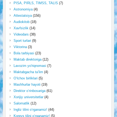
PISA, PIRLS, TIMSS, TALIS
(7)
Astronomiya
(4)
Attestatsiya
(156)
Audiokitob
(18)
Xavfsizlik
(14)
Videodars
(38)
Sport turlari
(9)
Viktorina
(3)
Bola tarbiyasi
(23)
Maktab direktoriga
(12)
Lavozim yo'riqnomasi
(7)
Maktabgacha ta’lim
(4)
O‘lchov birliklari
(5)
Mashhurlar hayoti
(19)
Direktor o‘rinbosariga
(61)
Xorijiy universitetlar
(4)
Salomatlik
(12)
Ingliz tilini o‘rganamiz!
(44)
Koreys tilini o‘rganamiz!
(5)