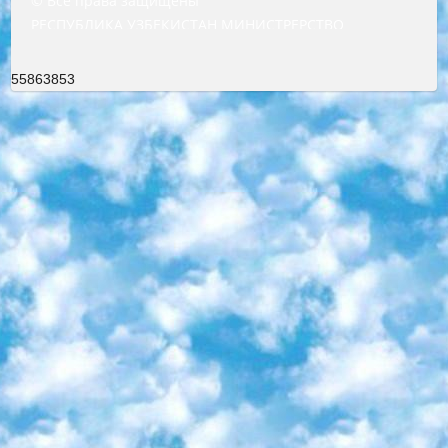
© Все права защищены
РЕСПУБЛИКА УЗБЕКИСТАН МИНИСТРЕРСТВО ДОШКОЛЬНОГО И ШКОЛЬНОГО ОБРАЗОВАНИЯ КОМАНДА в общеобразовательных учреждениях в 2023-2024 учебном году организация и проведение итоговой государственной аттестации обучающихся о Министра дошкольного и школьного образования Республики Узбекистан от 4 марта 2008 года (постановлением Минюста от 20 марта 2008 года № 1778 государственной регистрации) «Итоговое состояние учащихся общего среднего образования на основании положения об утверждении положения об аттестации общего среднего образования выпускной экзамен студентов в образовательных учреждениях в 2023-2024 учебном году В целях организации и прохождения аттестации приказываю: 1. Следующее: перечень предметов, по которым будет проводиться итоговая государственная аттестация и экзамен формы перевода согласно приложению 1; сертификаты международного образца, оценивающие уровень владения иностранными языками перечень согласно приложению 2; 2. Педагогический при специализированных образовательных учреждениях. научно-практический центр квалификации и международной оценки (Д.Давидова) 2024 г. До 25 марта: задания по предметам, по которым будет проводиться итоговая аттестация разработка и утверждение технических условий; итоговая аттестация на основании разработанного предметного задания разработка вопросов по предметам (устно и письменно), экзамен передача; общеобразовательные средние школы и специальные учебные заведения учащиеся выпускных классов школ и интернатов в агентской системе подготовка базы данных экзаменационных материалов и критериев оценки; перевод базы экзаменационных материалов на все языки обучения подать в Республиканский образовательный центр для изготовления; варианты экзаменов на основе разработанных контрольных материалов пусть будут поставлены задачи формирования. 3. Республиканский образовательный центр (Ш.Худайкулов) до 5 апреля 2024 года. до: база данных предоставленных экзаменационных материалов на все языки обучения перевод и экспертиза; для слепых, слабовидящих, глухих, слабослышащих и умственно отсталых детей учащиеся выпускных классов специализированных школ и школ-интернатов база данных экзаменационных материалов на всех преподаваемых языках подготовка критериев оценки; специализированные школы для умственно отсталых детей и технологии для учащихся выпускных классов школ-интернатов разработка соответствующих рекомендаций и критериев проведения ЕГЭ по естествознанию давать задания. 4. Педагогический при специализированных образовательных учреждениях. Научно-практический центр навыков и международной оценки (Д.Давидова), Республика образовательный центр (Худайкулов Ш.) итоговый государственный аттестационный экзамен ориентирован на творческое и логическое мышление при подготовке базы материалов учитывать введение заданий. 5. Следует отметить, что: сертификат государственного образца о знании общеобразовательного предмета и как минимум национальный уровень B1 по предметам на иностранных языках, указанным в Приложении 2. или международно признанный сертификат эквивалентного уровня студенты, изучающие определенный предмет, освобождаются от экзамена; по соответствующим предметам запланирована итоговая государственная аттестация за день до дня, путем жеребьевки Рабочей группой (в письменной форме по предметам, проводимым в форме) из числа сформированных вариантов выбрано 2 варианта; 2 выбранных варианта экзамена анонсированы на официальном сайте министерства и все выпускники по всей стране на основе этих вариантов проводит итоговую государственную аттестацию. 6. Государственное образование учащихся средних общеобразовательных учреждений. знания в соответствии с квалификационными требованиями, которые необходимо приобрести на основании стандартов итоговый (выпускной) контроль для 9 и 11 классов в целях тестирования Экзамены (далее – экзамены) состоят из предметов, перечисленных в приложении 1. будет сделано. 7. Экзамены пройдут с 26 мая по 15 июня 2024 г. (кроме науки физического воспитания). 8. Физическая для учащихся 9 классов общесредних образовательных учреждений. Экзамены по предмету «Образование, квалификация медицина» 1-6 мая 2024 года. сотрудники перевести под присмотр (с отклонениями в физическом или умственном развитии) специализированная школа для детей, школы-интернаты и со сколиозом школы-интернаты санаторного типа для больных детей исключены). 9. Он был слепым, слабовидящим и имел нарушения опорно-двигательного аппарата. экзамены в специализированных школах и интернатах для детей должны проводиться исходя из требований, предъявляемых к общеобразовательным учреждениям (физкультура кроме науки). 10. Специализированная школа для глухих и слабослышащих детей. и экзамены в интернатах и быть реализован в виде письменного теста по математике. 11. Специальность для умственно отсталых детей. Для 9 класса Родной язык и литературное письмо Государственный язык (язык обучения – узбекский). для неклассов) написано Математическое письмо Письменная/устная история Узбекистана Физическое воспитание практично Итоговый контроль Для 11 класса Написание родного языка и литературы (эссе) Математическое письмо Узбекский язык (обучение на узбекском языке) не посещающее общее среднее образование для учреждений)/Образовательное учреждение выбор письменный и устный Иностранный язык письменный/устный Письменная/устная история Узбекистана *По выбору студента:  Химия  Физика  Основы государственного права  География 10 бесплатных образовательных ресурсов - Мы составили подборку онлайн-проектов с интерактивными упражнениями, видеолекциями и статьями. Они помогут вам обрести новые и освежить старые знания бесплатно. 1. «ИНТУИТ» Старейшая образовательная площадка Рунета. Здесь вы найдёте сотни текстовых и видеокурсов на десятки различных тем — от программирования до психологии. Многие курсы подготовлены российскими университетами и крупными международными компаниями вроде Intel и Microsoft. Самостоятельное обучение бесплатное, но желающие могут оплатить услуги персональных наставников. 2. «Смартия» знакомит с актуальными профессиями и подсказывает, как им обучаться. Выбрав заинтересовавшую вас специальность — SMM-специалист, фотограф, веб-дизайнер или другую, — увидите список необходимых для неё умений. Чтобы вы могли освоить их самостоятельно, для каждого умения площадка отображает подборку ссылок на учебные материалы. Хотя «Смартия» ориентируется на русскоязычную аудиторию, часть контента всё же доступна только на английском. 3. «Лекторий Физтеха» Проект Московского физико-технического института (Физтеха). С его помощью вы можете смотреть онлайн серии лекций, записанные на видео в этом вузе. В числе доступных предметов — физика, биология, химия, информационные технологии и другие. К некоторым лекциям администрация ресурса прилагает готовые конспекты, которые можно скачивать в PDF-формате. 4. ITMOcourses Онлайн-площадка Санкт-Петербургского национального исследовательского университета информационных технологий, механики и оптики (ИТМО). Ресурс предоставляет свободный доступ к курсам, разработанным в этом вузе. Каталог материалов разбит на четыре категории: «Оптические системы и технологии», «Приборостроение и робототехника», «Информационные технологии» и «Биотехнологии». Курсы состоят из видеолекций, интерактивных демонстраций и заданий. 5. «КиберЛенинка» Электронная научная библиотека открытого доступа. Каталог площадки регулярно обрастает текстами статей из различных научных изданий. Сгруппированные по журналам и рубрикам публикации можно читать онлайн или скачивать целиком в PDF-формате. Проект нацелен на популяризацию науки за счёт открытого доступа к качественной информации. 6. «ПостНаука» На этом ресурсе публикуют подборки видеолекций, составленные экспертами из разных отраслей и объединённые общими темами. Среди них, к примеру, есть серии «Биоинформатика и геномика», «Культура средневековой Скандинавии» и Cinema Studies о теории кино. Каждая подборка лекций — логически связанная история, рассказанная экспертом от первого лица. Кроме того, на сайте появляются научно-образовательные статьи и тесты на разные темы. 7. «Newочём» Команда проекта «Newочём» отбирает самые интересные тексты из англоязычных СМИ и переводит те из них, за которые голосуют участники сообщества «ВКонтакте». По большей части это научно-популярные статьи. Редакторы придумывают лишь заголовки, в остальном содержание переводов соответствует оригиналам. Полные тексты можно читать прямо в социальной сети. 8. InternetUrok Онлайн-база материалов по основным дисциплинам школьной программы. Информация на сайте структурирована по классам, предметам и темам (урокам). Каждый урок состоит из видеолекций и конспектов. Есть также интерактивные тренажёры и тесты для закрепления пройденного материала. Даже если вы давно окончили школу, возможность повторить программу старших классов всегда может пригодиться. 9. Edutainme Ещё один ресурс об образовании. В отличие от Newtonew, как мне кажется, Edutainme больше ориентируется на представителей индустрии: педагогов, предпринимателей, разработчиков образовательных проектов. Но и любой, кто просто стремится к саморазвитию, найдёт на сайте много полезного и интересного для себя. Например, информацию о новых курсах и образовательных сервисах. 10. Newtonew Онлайн-медиа об образовании и обучении в широком смысле. Авторы Newtonew пишут об инструментах, заведениях, тактиках и стратегиях, которые помогают учить других и получать новые знания самостоятельно. На этой площадке вы найдёте новости, обзоры, аналитические мате
55863853