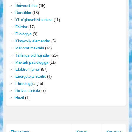
Universitetlar
(15)
Darsliklar
(18)
Yil o‘qituvchisi tanlovi
(11)
Faktlar
(17)
Filologiya
(9)
Kimyoviy elementlar
(5)
Mahorat maktabi
(18)
Ta’limga oid hujjatlar
(26)
Maktab psixologiga
(11)
Elektron jurnal
(57)
Energotejamkorlik
(4)
Etimologiya
(16)
Bu kun tarixda
(7)
Hazil
(1)
Политика
Карта
Контакт