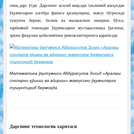
очиқ дарс ўтди. Дарснинг асосий мақсади таълимий жиҳатдан
ўқувчиларни алгебра фанига қизиқтириш, мавзу тўғрисида
тушунча бериш, билим ва малакасини ошириш бўлса,
тарбиявий томондан ўқувчиларни мустақилликка ўргатиш,
эркин фикрлаш қобилиятини ривожлантиришга қаратилди.
Математика ўқитувчиси Абдурасулов Зохид «Аралаш
сонларни қўшиш ва айириш» мавзусини ўқувчиларга
тушунтириб бермоқда
Дарснинг технологик харитаси