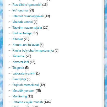
Rus tilini o‘rganamiz!
(16)
Yo‘riqnoma
(23)
Internet texnologiyalari
(13)
Maktab xonasi
(4)
Taqvim-mavzu rejalar
(29)
Sinf rahbariga
(37)
Kitoblar
(22)
Kommunal to‘lovlar
(4)
Fanlar bo‘yicha kompetensiya
(6)
Tanlovlar
(28)
Nazorat ishi
(13)
To‘garak
(5)
Laboratoriya ishi
(1)
Fan oyligi
(6)
O'qitish metodikasi
(12)
Metodik yordam
(45)
Monitoring
(12)
Ustama / oylik maosh
(146)