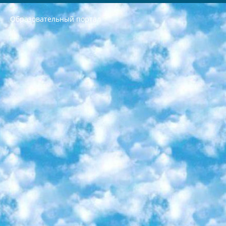
Образовательный портал
РЕСПУБЛИКА УЗБЕКИСТАН МИНИСТРЕРСТВО ДОШКОЛЬНОГО И ШКОЛЬНОГО ОБРАЗОВАНИЯ КОМАНДА в общеобразовательных учреждениях в 2023-2024 учебном году организация и проведение итоговой государственной аттестации обучающихся о Министра дошкольного и школьного образования Республики Узбекистан от 4 марта 2008 года (постановлением Минюста от 20 марта 2008 года № 1778 государственной регистрации) «Итоговое состояние учащихся общего среднего образования на основании положения об утверждении положения об аттестации общего среднего образования выпускной экзамен студентов в образовательных учреждениях в 2023-2024 учебном году В целях организации и прохождения аттестации приказываю: 1. Следующее: перечень предметов, по которым будет проводиться итоговая государственная аттестация и экзамен формы перевода согласно приложению 1; сертификаты международного образца, оценивающие уровень владения иностранными языками перечень согласно приложению 2; 2. Педагогический при специализированных образовательных учреждениях. научно-практический центр квалификации и международной оценки (Д.Давидова) 2024 г. До 25 марта: задания по предметам, по которым будет проводиться итоговая аттестация разработка и утверждение технических условий; итоговая аттестация на основании разработанного предметного задания разработка вопросов по предметам (устно и письменно), экзамен передача; общеобразовательные средние школы и специальные учебные заведения учащиеся выпускных классов школ и интернатов в агентской системе подготовка базы данных экзаменационных материалов и критериев оценки; перевод базы экзаменационных материалов на все языки обучения подать в Республиканский образовательный центр для изготовления; варианты экзаменов на основе разработанных контрольных материалов пусть будут поставлены задачи формирования. 3. Республиканский образовательный центр (Ш.Худайкулов) до 5 апреля 2024 года. до: база данных предоставленных экзаменационных материалов на все языки обучения перевод и экспертиза; для слепых, слабовидящих, глухих, слабослышащих и умственно отсталых детей учащиеся выпускных классов специализированных школ и школ-интернатов база данных экзаменационных материалов на всех преподаваемых языках подготовка критериев оценки; специализированные школы для умственно отсталых детей и технологии для учащихся выпускных классов школ-интернатов разработка соответствующих рекомендаций и критериев проведения ЕГЭ по естествознанию давать задания. 4. Педагогический при специализированных образовательных учреждениях. Научно-практический центр навыков и международной оценки (Д.Давидова), Республика образовательный центр (Худайкулов Ш.) итоговый государственный аттестационный экзамен ориентирован на творческое и логическое мышление при подготовке базы материалов учитывать введение заданий. 5. Следует отметить, что: сертификат государственного образца о знании общеобразовательного предмета и как минимум национальный уровень B1 по предметам на иностранных языках, указанным в Приложении 2. или международно признанный сертификат эквивалентного уровня студенты, изучающие определенный предмет, освобождаются от экзамена; по соответствующим предметам запланирована итоговая государственная аттестация за день до дня, путем жеребьевки Рабочей группой (в письменной форме по предметам, проводимым в форме) из числа сформированных вариантов выбрано 2 варианта; 2 выбранных варианта экзамена анонсированы на официальном сайте министерства и все выпускники по всей стране на основе этих вариантов проводит итоговую государственную аттестацию. 6. Государственное образование учащихся средних общеобразовательных учреждений. знания в соответствии с квалификационными требованиями, которые необходимо приобрести на основании стандартов итоговый (выпускной) контроль для 9 и 11 классов в целях тестирования Экзамены (далее – экзамены) состоят из предметов, перечисленных в приложении 1. будет сделано. 7. Экзамены пройдут с 26 мая по 15 июня 2024 г. (кроме науки физического воспитания). 8. Физическая для учащихся 9 классов общесредних образовательных учреждений. Экзамены по предмету «Образование, квалификация медицина» 1-6 мая 2024 года. сотрудники перевести под присмотр (с отклонениями в физическом или умственном развитии) специализированная школа для детей, школы-интернаты и со сколиозом школы-интернаты санаторного типа для больных детей исключены). 9. Он был слепым, слабовидящим и имел нарушения опорно-двигательного аппарата. экзамены в специализированных школах и интернатах для детей должны проводиться исходя из требований, предъявляемых к общеобразовательным учреждениям (физкультура кроме науки). 10. Специализированная школа для глухих и слабослышащих детей. и экзамены в интернатах и быть реализован в виде письменного теста по математике. 11. Специальность для умственно отсталых детей. Для 9 класса Родной язык и литературное письмо Государственный язык (язык обучения – узбекский). для неклассов) написано Математическое письмо Письменная/устная история Узбекистана Физическое воспитание практично Итоговый контроль Для 11 класса Написание родного языка и литературы (эссе) Математическое письмо Узбекский язык (обучение на узбекском языке) не посещающее общее среднее образование для учреждений)/Образовательное учреждение выбор письменный и устный Иностранный язык письменный/устный Письменная/устная история Узбекистана *По выбору студента:  Химия  Физика  Основы государственного права  География 10 бесплатных образовательных ресурсов - Мы составили подборку онлайн-проектов с интерактивными упражнениями, видеолекциями и статьями. Они помогут вам обрести новые и освежить старые знания бесплатно. 1. «ИНТУИТ» Старейшая образовательная площадка Рунета. Здесь вы найдёте сотни текстовых и видеокурсов на десятки различных тем — от программирования до психологии. Многие курсы подготовлены российскими университетами и крупными международными компаниями вроде Intel и Microsoft. Самостоятельное обучение бесплатное, но желающие могут оплатить услуги персональных наставников. 2. «Смартия» знакомит с актуальными профессиями и подсказывает, как им обучаться. Выбрав заинтересовавшую вас специальность — SMM-специалист, фотограф, веб-дизайнер или другую, — увидите список необходимых для неё умений. Чтобы вы могли освоить их самостоятельно, для каждого умения площадка отображает подборку ссылок на учебные материалы. Хотя «Смартия» ориентируется на русскоязычную аудиторию, часть контента всё же доступна только на английском. 3. «Лекторий Физтеха» Проект Московского физико-технического института (Физтеха). С его помощью вы можете смотреть онлайн серии лекций, записанные на видео в этом вузе. В числе доступных предметов — физика, биология, химия, информационные технологии и другие. К некоторым лекциям администрация ресурса прилагает готовые конспекты, которые можно скачивать в PDF-формате. 4. ITMOcourses Онлайн-площадка Санкт-Петербургского национального исследовательского университета информационных технологий, механики и оптики (ИТМО). Ресурс предоставляет свободный доступ к курсам, разработанным в этом вузе. Каталог материалов разбит на четыре категории: «Оптические системы и технологии», «Приборостроение и робототехника», «Информационные технологии» и «Биотехнологии». Курсы состоят из видеолекций, интерактивных демонстраций и заданий. 5. «КиберЛенинка» Электронная научная библиотека открытого доступа. Каталог площадки регулярно обрастает текстами статей из различных научных изданий. Сгруппированные по журналам и рубрикам публикации можно читать онлайн или скачивать целиком в PDF-формате. Проект нацелен на популяризацию науки за счёт открытого доступа к качественной информации. 6. «ПостНаука» На этом ресурсе публикуют подборки видеолекций, составленные экспертами из разных отраслей и объединённые общими темами. Среди них, к примеру, есть серии «Биоинформатика и геномика», «Культура средневековой Скандинавии» и Cinema Studies о теории кино. Каждая подборка лекций — логически связанная история, рассказанная экспертом от первого лица. Кроме того, на сайте появляются научно-образовательные статьи и тесты на разные темы. 7. «Newочём» Команда проекта «Newочём» отбирает самые интересные тексты из англоязычных СМИ и переводит те из них, за которые голосуют участники сообщества «ВКонтакте». По большей части это научно-популярные статьи. Редакторы придумывают лишь заголовки, в остальном содержание переводов соответствует оригиналам. Полные тексты можно читать прямо в социальной сети. 8. InternetUrok Онлайн-база материалов по основным дисциплинам школьной программы. Информация на сайте структурирована по классам, предметам и темам (урокам). Каждый урок состоит из видеолекций и конспектов. Есть также интерактивные тренажёры и тесты для закрепления пройденного материала. Даже если вы давно окончили школу, возможность повторить программу старших классов всегда может пригодиться. 9. Edutainme Ещё один ресурс об образовании. В отличие от Newtonew, как мне кажется, Edutainme больше ориентируется на представителей индустрии: педагогов, предпринимателей, разработчиков образовательных проектов. Но и любой, кто просто стремится к саморазвитию, найдёт на сайте много полезного и интересного для себя. Например, информацию о новых курсах и образовательных сервисах. 10. Newtonew Онлайн-медиа об образовании и обучении в широком смысле. Авторы Newtonew пишут об инструментах, заведениях, тактиках и стратегиях, которые помогают учить других и получать новые знания самостоятельно. На этой площадке вы найдёте новости, обзоры, аналитические мат