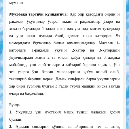
мумкин.
Мусобақа тартиби қуйидагича:
Ҳар бир қатордаги биринчи
рақамли ўқувчилар ўзаро, иккинчи рақамлилар ўзаро ва
ҳоказо барчалари 1-тадан янги мавзуга оид мисол тузадилар
ва уни икки нушада ёзиб, қолган икки қатордаги ўз
номеридаги ўқувчилар билан алмашинадилар. Масалан 1-
қатордаги
1-рақамли ўқувчи 2-қатор ва 3-қатордаги
ўқувчилардан жами 2 та мисол қабул қилади ва 3 дақиқа
мобайнида уни ечиб эгаларига қайтариб бериши керак ва ўзи
эса уларга ўзи берган мисолларини қабул қилиб олиб,
текшириб бериши керак. Демак синфдаги барча ўқувчиларни
ҳар бири турлича бўлган 3 тадан турли машқни қисқа вақтда
ечади ва баҳолайди.
Бунда
1.
Ўқувчида
ўзи мустақил машқ тузиш малакаси ҳосил
бўлади
;
2.
Аралаш
сонларни
қўшиш
ва
айиришни
тез
ва
аниқ