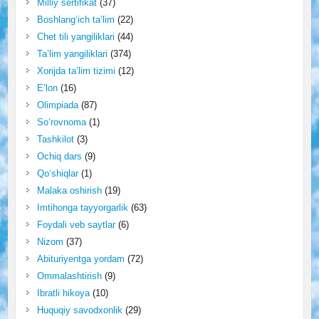
Milliy sertifikat
(37)
Boshlang‘ich ta’lim
(22)
Chet tili yangiliklari
(44)
Ta’lim yangiliklari
(374)
Xorijda ta’lim tizimi
(12)
E’lon
(16)
Olimpiada
(87)
So‘rovnoma
(1)
Tashkilot
(3)
Ochiq dars
(9)
Qo‘shiqlar
(1)
Malaka oshirish
(19)
Imtihonga tayyorgarlik
(63)
Foydali veb saytlar
(6)
Nizom
(37)
Abituriyentga yordam
(72)
Ommalashtirish
(9)
Ibratli hikoya
(10)
Huquqiy savodxonlik
(29)