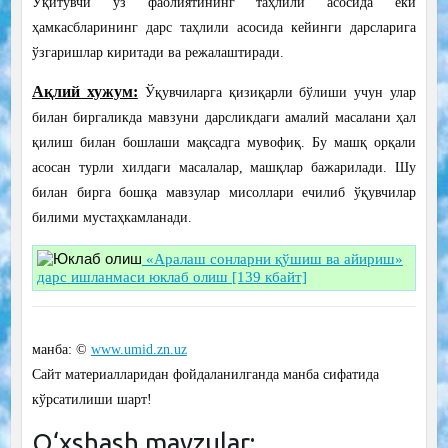
Ўқитувчи ўз фаолиятининг таҳлили асосида ёки
ҳамкасбларининг дарс таҳлили асосида кейинги дарсларига
ўзгаришлар киритади ва режалаштиради.
Ақлий хужум:
Ўқувчиларга қизиқарли бўлиши учун улар
билан биргаликда мавзуни дарсликдаги амалий масалани ҳал
қилиш билан бошлаши мақсадга мувофиқ. Бу машқ орқали
асосан турли хилдаги масалалар, машқлар бажарилади. Шу
билан бирга бошқа мавзулар мисоллари ечилиб ўқувчилар
билими мустаҳкамланади.
«Аралаш сонларни қўшиш ва айириш»
дарс ишланмаси юклаб олиш [139 кбайт]
манба: ©
www.umid.zn.uz
Сайт материалларидан фойдаланилганда манба сифатида
кўрсатилиши шарт!
O‘xshash mavzular: