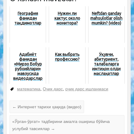
География
Нужен ли
Neftdan qanday
фанидан
кактус около
mahsulotlar olish
тақдимотлар
монитора?
mumkin? (video)
Адабиёт
Как выбрать
Ўқувчи,
фанидан
профессию?
абитуриент,
«Мирзо Бобур
талабаларга
рубоийлари»
имтиҳон олди
мавзусида
маслаҳатлар
видеодарслар
математика
,
Очиқ дарс
,
очиқ дарс ишланмаси
←
Интернет тарихи ҳақида (видео)
«Ўрган-ўргат» тадбирини амалга ошириш бўйича
услубий тавсиялар
→