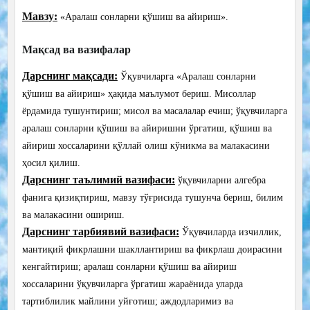
Мавзу:
«Аралаш сонларни қўшиш ва айириш».
Мақсад ва вазифалар
Дарснинг мақсади:
Ўқувчиларга «Аралаш сонларни
қўшиш ва айириш» ҳақида маълумот бериш. Мисоллар
ёрдамида тушунтириш; мисол ва масалалар ечиш; ўқувчиларга
аралаш сонларни қўшиш ва айиришни ўргатиш, қўшиш ва
айириш хоссаларини қўллай олиш кўникма ва малакасини
ҳосил қилиш.
Дарснинг таълимий вазифаси:
ўқувчиларни алгебра
фанига қизиқтириш, мавзу тўғрисида тушунча бериш, билим
ва малакасини ошириш.
Дарснинг тарбиявий вазифаси:
Ўқувчиларда изчиллик,
мантиқий фикрлашни шакллантириш ва фикрлаш доирасини
кенгайтириш; аралаш сонларни қўшиш ва айириш
хоссаларини ўқувчиларга ўргатиш жараёнида уларда
тартиблилик майлини уйғотиш; аждодларимиз ва