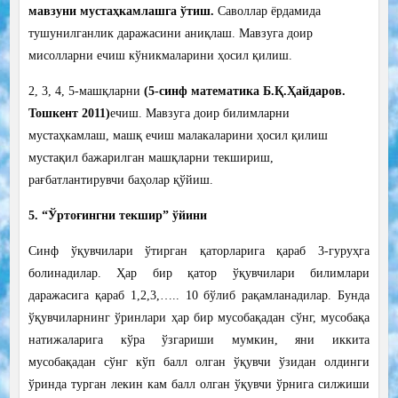
мавзуни мустаҳкамлашга ўтиш.
Саволлар ёрдамида
тушунилганлик даражасини аниқлаш. Мавзуга доир
мисолларни ечиш кўникмаларини ҳосил қили
ш.
2, 3, 4, 5-машқларн
и
(5-синф математика Б.Қ.Ҳайдаров.
Тошкент 2011)
ечиш. Мавзуга доир би
лимларни
мустаҳкамлаш, машқ ечиш малакаларини ҳосил қилиш
мустақил бажарилган машқларни текшириш,
рағбатлантирувчи баҳолар қўйиш.
5. “Ўртоғингни текшир” ўйини
Синф ўқувчилари ўтирган қаторларига қараб 3-гуруҳга
болинадилар. Ҳар бир қатор ўқувчилари билимлари
даражасига қараб 1,2,3,….. 10 бўлиб рақамланадилар. Бунда
ўқувчиларнинг ўринлари ҳар бир мусобақадан сўнг, мусобақа
натижаларига кўра ўзгариши мумкин, яни иккита
мусобақадан сўнг кўп балл олган ўқувчи ўзидан олдинги
ўринда турган лекин кам балл олган ўқувчи ўрнига силжиши