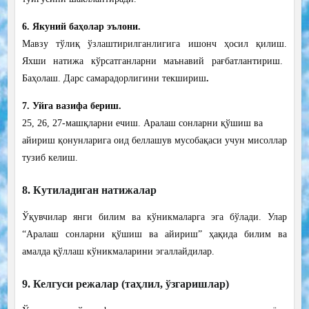
6. Якуний баҳолар эълони.
Мавзу тўлиқ ўзлаштирилганлигига ишонч ҳосил қилиш.
Яхши натижа кўрсатганларни маънавий рағбатлантириш.
Баҳолаш. Дарс самарадорлигини текшириш
.
7. Уйга вазифа бериш.
25, 26, 27-машқларни ечиш.
Аралаш сонларни қўшиш ва
айириш қонунларига оид беллашув мусобақаси учун мисоллар
тузиб келиш
.
8. Кутиладиган натижалар
Ўқувчилар янги билим ва кўникмаларга эга бўлади. Улар
“Аралаш сонларни қўшиш ва айириш” ҳақида
билим ва
амалда қўллаш кўникмаларини эгаллайдилар.
9. Келгуси режалар (таҳлил, ўзгаришлар)