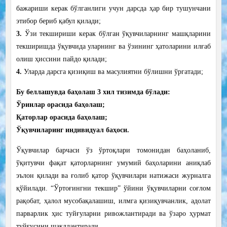
бажариши
керак
бўлганлиги
учун
дарсда
ҳар
бир
тушунчани
этибор бериб қабул қилади
;
3.
Ўзи
текшириши
керак
бўлган
ўқувчиларнинг
машқларини
текширишда ўқувчида
уларнинг ва ўзининг ҳатоларини илғаб
олиш ҳиссини пайдо қилади;
4.
Уларда
дарсга
қизиқиш
ва
масулиятни бўлишни ўргатади;
Бу беллашувда баҳолаш 3 хил тизимда бўлади:
Ўринлар орасида баҳолаш;
Қаторлар орасида баҳолаш;
Ўқувчиларинг индивидуал баҳоси.
Ўқувчилар барчаси ўз ўртоқлари томонидан баҳоланиб,
ўқитувчи фақат қаторларнинг умумий баҳоларини аниқлаб
эълон қилади ва ғолиб қатор ўқувчилари натижаси журналга
қўйилади. “Ўртоғингни текшир” ўйини ўқувчиларни соғлом
рақобат, ҳалол мусобақалашиш, илмга қизиқувчанлик, адолат
парварлик ҳис туйғуларни ривожлантиради ва ўзаро ҳурмат
туйғу
сини шакллантиради
.