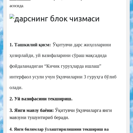
асосида.
1. Ташкилий қисм:
Ўқитувчи дарс жиҳозларини
ҳозирлайди, уй вазифаларини сўраш мақсадида
фойдаланадиган “Кичик гуруҳларда ишлаш”
интерфаол усули учун ўқувчиларни 3 гуруҳга бўлиб
олади.
2. Уй вазифасини текшириш.
3. Янги мавзу баёни:
Ўқитувчи ўқувчиларга янги
мавзуни тушунтириб беради.
4. Янги билимлар ўзлаштирилишини текшириш ва