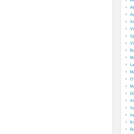
A
At
Au
Xa
Vi
Sp
Vi
Bo
Ma
La
Ma
O‘
Ma
Di
Xo
Sa
In
Ko
Ru