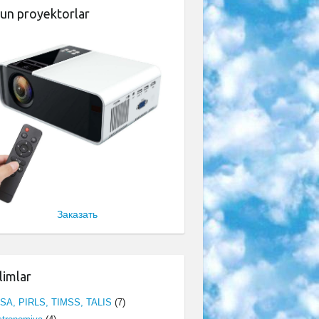
un proyektorlar
Заказать
limlar
ISA, PIRLS, TIMSS, TALIS
(7)