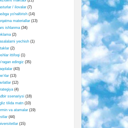
ezident maktabi
(21)
sturlar / ilovalar
(7)
sbga yo'naltirish
(14)
rqatma materiallar
(13)
rs ishlanma
(34)
eklama
(2)
salalarni yechish
(1)
taklar
(2)
shlar ittifoqi
(1)
‘ragan edingiz
(35)
qolalar
(43)
e’rlar
(13)
vlatlar
(12)
rategiya
(4)
dbir ssenariysi
(18)
gliz tilida matn
(10)
rmin va atamalar
(19)
stlar
(44)
iversitetlar
(15)