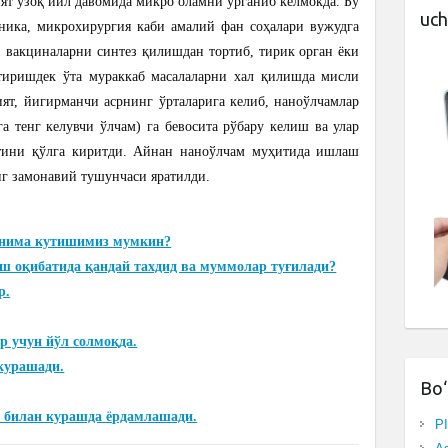
ят узоқ йил давомида микро оламни ўрганиб келмокда. Бу
uch
ника, микрохирургия каби амалий фан соҳалари вужудга
н вакциналарни синтез қилишдан тортиб, тирик орган ёки
тиришдек ўта мураккаб масалаларни хал қилишда мисли
ят, йигирманчи асрнинг ўрталарига келиб, наноўлчамлар
а тенг келувчи ўлчам) га бевосита рўбару келиш ва улар
ятини қўлга киритди. Айнан наноўлчам муҳитида ишлаш
г замонавий тушунчаси яратилди.
н нима кутишимиз мумкин?
ш оқибатида қандай тахдид ва муммолар туғилади?
р.
р учун йўл солмоқда.
курашади.
Bo‘
и билан курашда ёрдамлашади.
P