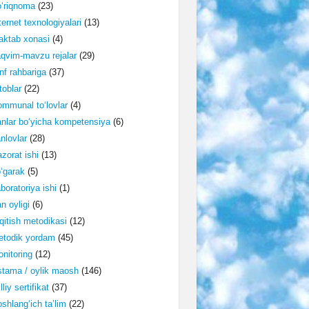
‘riqnoma
(23)
ternet texnologiyalari
(13)
ktab xonasi
(4)
qvim-mavzu rejalar
(29)
nf rahbariga
(37)
toblar
(22)
mmunal to‘lovlar
(4)
nlar bo‘yicha kompetensiya
(6)
nlovlar
(28)
zorat ishi
(13)
‘garak
(5)
boratoriya ishi
(1)
n oyligi
(6)
qitish metodikasi
(12)
etodik yordam
(45)
nitoring
(12)
tama / oylik maosh
(146)
lliy sertifikat
(37)
shlang‘ich ta’lim
(22)