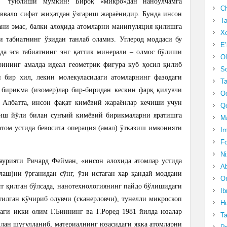
туюлиши мумкин! Бироқ «микро»дан наноўлчамга
Ch
аввало сифат жиҳатдан ўзгариш жараёнидир. Бунда инсон
Ta
ани эмас, балки алоҳида атомларни манипуляция қилишга
Xo
 табиатнинг ўзидан танлаб оламиз. Углерод моддаси бу
E’
да эса табиатнинг энг қаттик минерали – олмос бўлиши
Ol
рининг амалда идеал геометрик фигура куб ҳосил қилиб
S
 бир хил, лекин молекуласидаги атомларнинг фазодаги
Ta
бирикма (изомер)лар бир-биридан кескин фарқ қилувчи
Oc
. Албатта, инсон фақат кимёвий жараёнлар кечиши учун
Qo
лиш йўли билан сунъий кимёвий бирикмаларни яратишга
Ma
атом устида бевосита операция (амал) ўтказиш имконияти
Im
Fo
N
аурияти Ричард Фейман, «инсон алохида атомлар устида
Ab
аш)ни ўрганидан сўнг, ўзи истаган хар қандай моддани
Om
ат қилган бўлсада, нанотехнологиянинг пайдо бўлишидаги
Ib
тилган кўчириб олувчи (сканерловчи), тунелли микроскоп
Hu
ги икки олим Г.Биннинг ва Г.Роред 1981 йилда юзалар
T
ан шуғулланиб, материалнинг юзасидаги якка атомларни