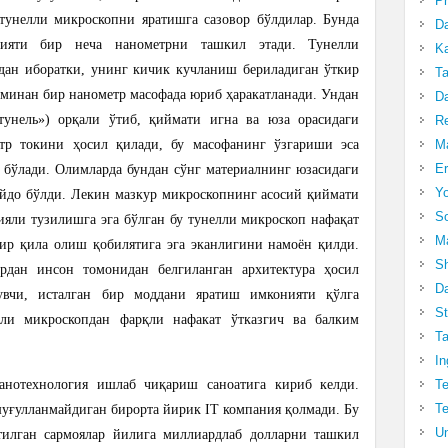
Pr
тунелли микроскопни яратишга сазовор бўлдилар. Бунда
Da
ияти бир неча нанометрни ташкил этади. Тунелли
Ka
дан иборатки, унинг кичик кучланиш бериладиган ўткир
Ta
хминан бир нанометр масофада юриб ҳаракатланади. Ундан
Da
тунель») орқали ўтиб, қиймати игна ва юза орасидаги
R
ктр токини ҳосил қилади, бу масофанинг ўзгариши эса
Ma
Er
и бўлади. Олимларда бундан сўнг материалнинг юзасидаги
Yo
йдо бўлди. Лекин мазкур микроскопнинг асосий қиймати
So
ияли тузилишга эга бўлган бу тунелли микроскоп нафақат
Ma
сир қила олиш қобилятига эга эканлигини намоён қилди.
Sh
ардан инсон томонидан белгиланган архитектура ҳосил
Da
увчи, исталган бир моддани яратиш имконияти қўлга
St
лли микроскопдан фарқли нафакат ўтказгич ва балким
Ta
In
нанотехнология ишлаб чиқариш саноатига кириб келди.
Te
Te
шуғулланмайдиган бирорта йирик IT компания қолмади. Бу
Un
илган сармоялар йилига миллиардлаб долларни ташкил