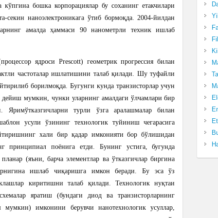
Da
а кўпгина бошка корпорациялар бу соханинг етакчилари
Yi
а-секин наноэлектроникага ўтиб бормоқда. 2004-йилдан
Fa
ларнинг амалда ҳаммаси 90 нанометрли техник ишлаб
Fi
Ki
(процессор ядроси Prescott) геометрик прогрессия билан
Ma
 тактли частоталар ишлатишини талаб қилади. Шу туфайли
Ta
йтирилиб борилмоқда. Бугунги кунда транзисторлар учун
Ma
El
к дейиш мумкин, чунки уларнинг амалдаги ўлчамлари бир
En
. Яримўтказгичларни турли ўзга аралашмалар билан
Et
аблон усули ўзининг технологик туйиниш чегарасига
Bu
йтиришнинг хали бир қадар имконияти бор бўлишидан
Ha
нг принципиал поёнига етди. Бунинг устига, бугунда
 планар (яъни, барча элементлар ва ўтказгичлар биргина
ларнигина ишлаб чиқаришга имкон беради. Бу эса ўз
еклашлар киритишни талаб қилади. Технологик нуқтаи
схемалар яратиш (бундаги диод ва транзисторларнинг
ш мумкин) имконини берувчи нанотехнологик усуллар,