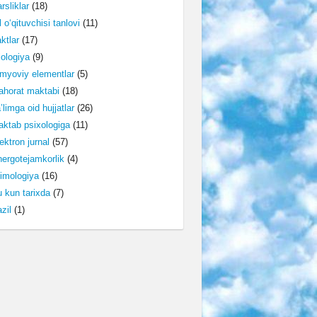
rsliklar
(18)
l o‘qituvchisi tanlovi
(11)
ktlar
(17)
lologiya
(9)
myoviy elementlar
(5)
horat maktabi
(18)
’limga oid hujjatlar
(26)
ktab psixologiga
(11)
ektron jurnal
(57)
ergotejamkorlik
(4)
imologiya
(16)
 kun tarixda
(7)
zil
(1)