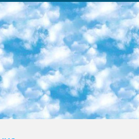
ка образовательный центр (Худайкулов Ш.) итоговый государственный аттестационный экзамен ориентирован на творческое и логическое мышление при подготовке базы материалов учитывать введение заданий. 5. Следует отметить, что: сертификат государственного образца о знании общеобразовательного предмета и как минимум национальный уровень B1 по предметам на иностранных языках, указанным в Приложении 2. или международно признанный сертификат эквивалентного уровня студенты, изучающие определенный предмет, освобождаются от экзамена; по соответствующим предметам запланирована итоговая государственная аттестация за день до дня, путем жеребьевки Рабочей группой (в письменной форме по предметам, проводимым в форме) из числа сформированных вариантов выбрано 2 варианта; 2 выбранных варианта экзамена анонсированы на официальном сайте министерства и все выпускники по всей стране на основе этих вариантов проводит итоговую государственную аттестацию. 6. Государственное образование учащихся средних общеобразовательных учреждений. знания в соответствии с квалификационными требованиями, которые необходимо приобрести на основании стандартов итоговый (выпускной) контроль для 9 и 11 классов в целях тестирования Экзамены (далее – экзамены) состоят из предметов, перечисленных в приложении 1. будет сделано. 7. Экзамены пройдут с 26 мая по 15 июня 2024 г. (кроме науки физического воспитания). 8. Физическая для учащихся 9 классов общесредних образовательных учреждений. Экзамены по предмету «Образование, квалификация медицина» 1-6 мая 2024 года. сотрудники перевести под присмотр (с отклонениями в физическом или умственном развитии) специализированная школа для детей, школы-интернаты и со сколиозом школы-интернаты санаторного типа для больных детей исключены). 9. Он был слепым, слабовидящим и имел нарушения опорно-двигательного аппарата. экзамены в специализированных школах и интернатах для детей должны проводиться исходя из требований, предъявляемых к общеобразовательным учреждениям (физкультура кроме науки). 10. Специализированная школа для глухих и слабослышащих детей. и экзамены в интернатах и быть реализован в виде письменного теста по математике. 11. Специальность для умственно отсталых детей. Для 9 класса Родной язык и литературное письмо Государственный язык (язык обучения – узбекский). для неклассов) написано Математическое письмо Письменная/устная история Узбекистана Физическое воспитание практично Итоговый контроль Для 11 класса Написание родного языка и литературы (эссе) Математическое письмо Узбекский язык (обучение на узбекском языке) не посещающее общее среднее образование для учреждений)/Образовательное учреждение выбор письменный и устный Иностранный язык письменный/устный Письменная/устная история Узбекистана *По выбору студента:  Химия  Физика  Основы государственного права  География 10 бесплатных образовательных ресурсов - Мы составили подборку онлайн-проектов с интерактивными упражнениями, видеолекциями и статьями. Они помогут вам обрести новые и освежить старые знания бесплатно. 1. «ИНТУИТ» Старейшая образовательная площадка Рунета. Здесь вы найдёте сотни текстовых и видеокурсов на десятки различных тем — от программирования до психологии. Многие курсы подготовлены российскими университетами и крупными международными компаниями вроде Intel и Microsoft. Самостоятельное обучение бесплатное, но желающие могут оплатить услуги персональных наставников. 2. «Смартия» знакомит с актуальными профессиями и подсказывает, как им обучаться. Выбрав заинтересовавшую вас специальность — SMM-специалист, фотограф, веб-дизайнер или другую, — увидите список необходимых для неё умений. Чтобы вы могли освоить их самостоятельно, для каждого умения площадка отображает подборку ссылок на учебные материалы. Хотя «Смартия» ориентируется на русскоязычную аудиторию, часть контента всё же доступна только на английском. 3. «Лекторий Физтеха» Проект Московского физико-технического института (Физтеха). С его помощью вы можете смотреть онлайн серии лекций, записанные на видео в этом вузе. В числе доступных предметов — физика, биология, химия, информационные технологии и другие. К некоторым лекциям администрация ресурса прилагает готовые конспекты, которые можно скачивать в PDF-формате. 4. ITMOcourses Онлайн-площадка Санкт-Петербургского национального исследовательского университета информационных технологий, механики и оптики (ИТМО). Ресурс предоставляет свободный доступ к курсам, разработанным в этом вузе. Каталог материалов разбит на четыре категории: «Оптические системы и технологии», «Приборостроение и робототехника», «Информационные технологии» и «Биотехнологии». Курсы состоят из видеолекций, интерактивных демонстраций и заданий. 5. «КиберЛенинка» Электронная научная библиот