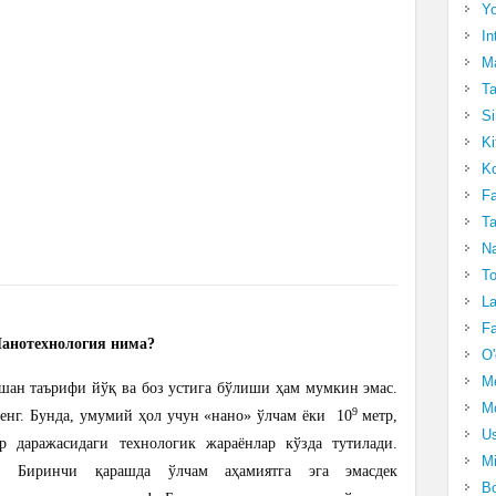
Yo
In
Ma
Ta
Si
Ki
Ko
Fa
Ta
Na
To
La
Fa
Нанотехнология нима?
O'
M
вшан таърифи йўқ ва боз устига бўлиши ҳам мумкин эмас.
Mo
9
енг. Бунда, умумий ҳол учун «нано» ўлчам ёки 10
метр,
Us
р даражасидаги технологик жараёнлар кўзда тутилади.
Mi
Биринчи
қарашда ўлчам аҳамиятга эга эмасдек
Bo