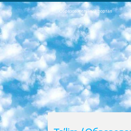
Образовательный портал
РЕСПУБЛИКА УЗБЕКИСТАН МИНИСТРЕРСТВО ДОШКОЛЬНОГО И ШКОЛЬНОГО ОБРАЗОВАНИЯ КОМАНДА в общеобразовательных учреждениях в 2023-2024 учебном году организация и проведение итоговой государственной аттестации обучающихся о Министра дошкольного и школьного образования Республики Узбекистан от 4 марта 2008 года (постановлением Минюста от 20 марта 2008 года № 1778 государственной регистрации) «Итоговое состояние учащихся общего среднего образования на основании положения об утверждении положения об аттестации общего среднего образования выпускной экзамен студентов в образовательных учреждениях в 2023-2024 учебном году В целях организации и прохождения аттестации приказываю: 1. Следующее: перечень предметов, по которым будет проводиться итоговая государственная аттестация и экзамен формы перевода согласно приложению 1; сертификаты международного образца, оценивающие уровень владения иностранными языками перечень согласно приложению 2; 2. Педагогический при специализированных образовательных учреждениях. научно-практический центр квалификации и международной оценки (Д.Давидова) 2024 г. До 25 марта: задания по предметам, по которым будет проводиться итоговая аттестация разработка и утверждение технических условий; итоговая аттестация на основании разработанного предметного задания разработка вопросов по предметам (устно и письменно), экзамен передача; общеобразовательные средние школы и специальные учебные заведения учащиеся выпускных классов школ и интернатов в агентской системе подготовка базы данных экзаменационных материалов и критериев оценки; перевод базы экзаменационных материалов на все языки обучения подать в Республиканский образовательный центр для изготовления; варианты экзаменов на основе разработанных контрольных материалов пусть будут поставлены задачи формирования. 3. Республиканский образовательный центр (Ш.Худайкулов) до 5 апреля 2024 года. до: база данных предоставленных экзаменационных материалов на все языки обучения перевод и экспертиза; для слепых, слабовидящих, глухих, слабослышащих и умственно отсталых детей учащиеся выпускных классов специализированных школ и школ-интернатов база данных экзаменационных материалов на всех преподаваемых языках подготовка критериев оценки; специализированные школы для умственно отсталых детей и технологии для учащихся выпускных классов школ-интернатов разработка соответствующих рекомендаций и критериев проведения ЕГЭ по естествознанию давать задания. 4. Педагогический при специализированных образовательных учреждениях. Научно-практический центр навыков и международной оценки (Д.Давидова), Республи