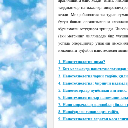
яратилишига олиб келди. Мана, инсони
тадқиқотлар натижасида микроэлектро
келди. Микробиология эса турли-тума
бутун бошли организмларни клонлаш
кўрилмаган ютуқларга эришди. Инсони
(ёки метрнинг миллиардан бир улушиг
устида операциялар ўтказиш имкони
имконияти туфайли нанотехнологиянин
1. Нанотехнология нима?
2. Биз келажакда нанотехнологияда
3. Нанотехнологияларни тадбиқ қили
4. Нанотехнология: биринчи қадамла
5. Наномоторлар дунёсидан янгилик.
6. Нанотехнологиялар наномашинала
7. Нанозаррачалар-қаллоблар билан 
8. Наноёқилғи синовларга тайёр.
9. Нанотехнология саратон касаллиг