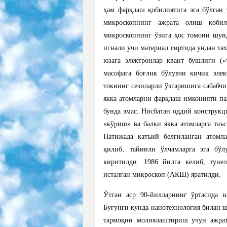
ҳам фарқлаш қобилиятига эга бўлган 
микроскопнинг ажрата олиш қобил
микроскопнинг ўзига ҳос томони шун
игнали учи материал сиртида ундан та
юзага электронлар квант бушлиги («
масофага боғлик бўлувчи кичик эле
токнинг сезиларли ўзгаришига сабабч
якка атомларни фарқлаш имконияти па
бунда эмас. Нисбатан оддий конструкц
«кўриш» ва балки якка атомларга таъ
Натижада катъий белгиланган атомл
қилиб, тайинли ўлчамларга эга бўл
киритилди. 1986 йилга келиб, туне
исталган микроскоп (АКШ) яратилди.
Ўтган аср 90-йилларнинг ўртасида 
Бугунги кунда нанотехнология билан 
тармоқни молиялаштириш учун ажрат