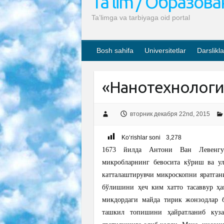
Ta’lim / Образов
Ta’limga va tarbiyaga oid portal
Bosh sahifa
Universitetlar
Darslikla
«Нанотехнология
вторник декабря 22nd, 2015
Ko‘rishlar soni
3,278
1673 йилда Антони Ван Левенгу
микробларнинг бевосита кўриш ва у
катталаштирувчи микроскопни яратган
бўлишини ҳеч ким хатто тасаввур ҳа
микдордаги майда тирик жонзодлар б
ташкил топишини ҳайратланиб куза