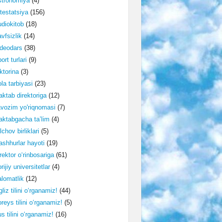
stronomiya
(4)
testatsiya
(156)
diokitob
(18)
vfsizlik
(14)
deodars
(38)
ort turlari
(9)
ktorina
(3)
la tarbiyasi
(23)
ktab direktoriga
(12)
vozim yo'riqnomasi
(7)
ktabgacha ta’lim
(4)
lchov birliklari
(5)
shhurlar hayoti
(19)
rektor o‘rinbosariga
(61)
rijiy universitetlar
(4)
lomatlik
(12)
gliz tilini o‘rganamiz!
(44)
reys tilini o‘rganamiz!
(5)
s tilini o‘rganamiz!
(16)