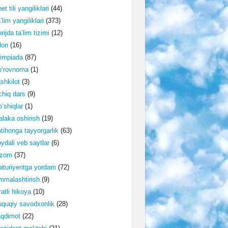
et tili yangiliklari
(44)
’lim yangiliklari
(373)
rijda ta’lim tizimi
(12)
lon
(16)
impiada
(87)
o‘rovnoma
(1)
shkilot
(3)
hiq dars
(9)
‘shiqlar
(1)
laka oshirish
(19)
tihonga tayyorgarlik
(63)
ydali veb saytlar
(6)
izom
(37)
ituriyentga yordam
(72)
malashtirish
(9)
ratli hikoya
(10)
quqiy savodxonlik
(28)
aqdimot
(22)