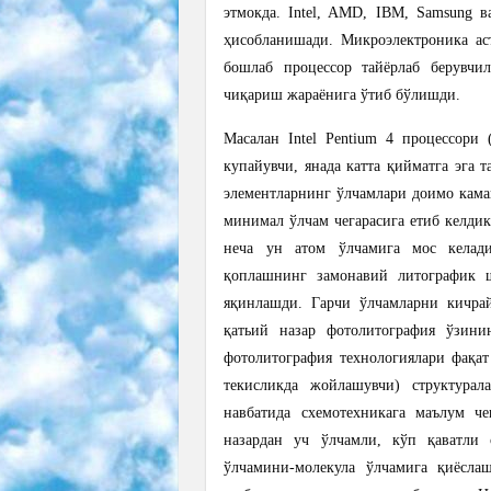
этмокда. Intel, AMD, IBM, Samsung в
ҳисобланишади. Микроэлектроника аст
бошлаб процессор тайёрлаб берувчи
чиқариш жараёнига ўтиб бўлишди.
Масалан Intel Pentium 4 процессори 
купайувчи, янада катта қийматга эга
элементларнинг ўлчамлари доимо кама
минимал ўлчам чегарасига етиб келди
неча ун атом ўлчамига мос келади
қоплашнинг замонавий литографик ш
яқинлашди. Гарчи ўлчамларни кичра
қатьий назар фотолитография ўзини
фотолитография технологиялари фақат
текисликда жойлашувчи) структура
навбатида схемотехникага маълум ч
назардан уч ўлчамли, кўп қаватли 
ўлчамини-молекула ўлчамига қиёсла