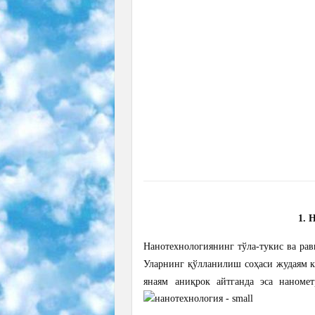
1. 
Нанотехнологиянинг тўла-тукис ва ра
Уларнинг қўлланилиш соҳаси жудаям к
янаям аниқрок айтганда эса наномет