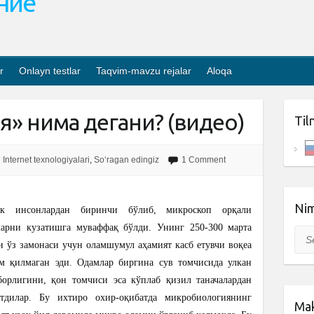
ание
r
Onlayn testlar
Taqvim-mavzu rejalar
Aloqa
» нима дегани? (видео)
Til
Internet texnologiyalari
,
So‘ragan edingiz
1 Comment
Nim
к инсонлардан биринчи бўлиб, микроскоп орқали
ларни кузатишга муваффақ бўлди. Унинг 250-300 марта
Sea
и ўз замонаси учун оламшумул аҳамият касб етувчи воқеа
м қилмаган эди. Одамлар биргина сув томчисида улкан
орлигини, қон томчиси эса кўплаб қизил таначалардан
тдилар. Бу ихтиро охир-оқибатда микробиологиянинг
Mak