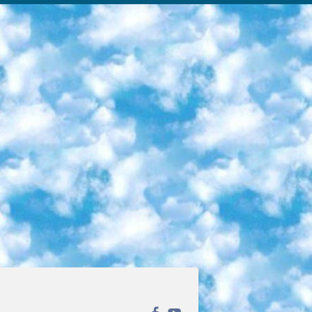
ека открытого доступа. Каталог площадки регулярно обрастает текстами статей из различных научных изданий. Сгруппированные по журналам и рубрикам публикации можно читать онлайн или скачивать целиком в PDF-формате. Проект нацелен на популяризацию науки за счёт открытого доступа к качественной информации. 6. «ПостНаука» На этом ресурсе публикуют подборки видеолекций, составленные экспертами из разных отраслей и объединённые общими темами. Среди них, к примеру, есть серии «Биоинформатика и геномика», «Культура средневековой Скандинавии» и Cinema Studies о теории кино. Каждая подборка лекций — логически связанная история, рассказанная экспертом от первого лица. Кроме того, на сайте появляются научно-образовательные статьи и тесты на разные темы. 7. «Newочём» Команда проекта «Newочём» отбирает самые интересные тексты из англоязычных СМИ и переводит те из них, за которые голосуют участники сообщества «ВКонтакте». По большей части это научно-популярные статьи. Редакторы придумывают лишь заголовки, в остальном содержание переводов соответствует оригиналам. Полные тексты можно читать прямо в социальной сети. 8. InternetUrok Онлайн-база материалов по основным дисциплинам школьной программы. Информация на сайте структурирована по классам, предметам и темам (урокам). Каждый урок состоит из видеолекций и конспектов. Есть также интерактивные тренажёры и тесты для закрепления пройденного материала. Даже если вы давно окончили школу, возможность повторить программу старших классов всегда может пригодиться. 9. Edutainme Ещё один ресурс об образовании. В отличие от Newtonew, как мне кажется, Edutainme больше ориентируется на представителей индустрии: педагогов, предпринимателей, разработчиков образовательных проектов. Но и любой, кто просто стремится к саморазвитию, найдёт на сайте много полезного и интересного для себя. Например, информацию о новых курсах и образовательных сервисах. 10. Newtonew Онлайн-медиа об образовании и обучении в широком смысле. Авторы Newtonew пишут об инструментах, заведениях, тактиках и стратегиях, которые помогают учить других и получать новые знания самостоятельно. На этой площадке вы найдёте новости, обзоры, аналитические мат