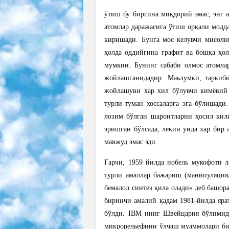
ўтиш бу биргина миқдорий эмас, энг 
атомлар даражасига ўтиш орқали модд
киришади. Бунга мос келувчи мисолни
ҳолда оддийгина графит ва бошқа ҳол
мумкин. Бунинг сабаби олмос атомла
жойлашганидадир. Маьлумки, таркиби
жойлашуви хар хил бўлувчи кимёвий 
турли-туман хоссаларга эга бўлишади
лозим бўлган шароитларни ҳосил ки
эришган бўлсада, лекин унда хар бир 
мавжуд эмас эди.
Гарчи, 1959 йилда нобель мукофоти л
турли амаллар бажариш (манипуляциял
бемалол синтез қила олади» деб башор
биринчи амалий қадам 1981-йилда яра
бўлди. IBM нинг Швейцария бўлимида
микрорельефини ўлчаш муаммолари бил