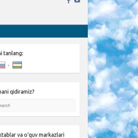
ni tanlang:
ani qidiramiz?
rch
tablar va o‘quv markazlari