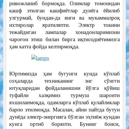
ривожланиб бормоқда. Олимлар томонидан
кашф этилган кашфиётлар дунёга ёйилиб
улгурмай, бундан-да янги ва мукаммалроқ
ихтиролар яратиляпти. Электр токини
тежайдиган лампалар хонадонларимизни
чароғон этиш билан бирга иқтисодиётимизга
ҳам катта фойда келтирмоқда.
Юртимизда ҳам бугунги кунда кўплаб
соҳаларда техниканинг энг сўнгги
ютуқларидан фойдаланишни йўлга қўйиш
туфайли халқимиз турмуш шароити
яхшиланмоқда, одамларга кўплаб қулайликлар
барпо этилмоқда. Масалан, айни пайтда бутун
дунёда электр-энергияга бўлган эҳтиёж кундан
кунга ортиб боряпти. Бунинг боиси,