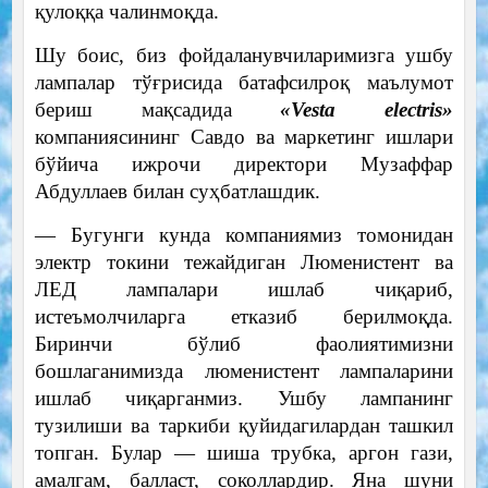
қулоққа чалинмоқда.
Шу боис, биз фойдаланувчиларимизга ушбу
лампалар тўғрисида батафсилроқ маълумот
бериш мақсадида
«Vesta electris»
компаниясининг Савдо ва маркетинг ишлари
бўйича ижрочи директори Музаффар
Абдуллаев билан суҳбатлашдик.
— Бугунги кунда компаниямиз томонидан
электр токини тежайдиган Люменистент ва
ЛЕД лампалари ишлаб чиқариб,
истеъмолчиларга етказиб берилмоқда.
Биринчи бўлиб фаолиятимизни
бошлаганимизда люменистент лампаларини
ишлаб чиқарганмиз. Ушбу лампанинг
тузилиши ва таркиби қуйидагилардан ташкил
топган. Булар — шиша трубка, аргон гази,
амалгам, балласт, соколлардир. Яна шуни