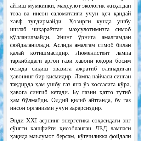
айтиш мумкинки, маҳсулот экологик жиҳатдан
тоза ва инсон саломатлиги учун ҳеч қандай
хавф туғдирмайди. Ҳозирги кунда ушбу
ишлаб чиқараётган маҳсулотимизга симоб
қўлланилмайди. Унинг ўрнига амалгамдан
фойдаланилади. Аслида амалгам симоб билан
қалай қотишмасидир. Люменистент лампа
таркибидаги аргон гази ҳавони юқори босим
остида сиқиш эвазига ажратиб олинадиган
ҳавонинг бир қисмидир. Лампа найчаси синган
тақдирда ҳам ушбу газ яна ўз хоссасига кўра,
ҳавога сингиб кетади. Бу газни ҳатто тутиб
ҳам бўлмайди. Оддий қилиб айтганда, бу газ
инсон организми учун зарарсиздир.
Энди XXI асрнинг энергетика соҳасидаги энг
сўнгги кашфиёти ҳисобланган ЛЕД лампаси
ҳақида маълумот берсам, кўпчиликка фойдали