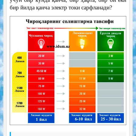
бир йилда қанча электр токи сарфланади?