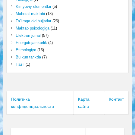
Kimyoviy elementlar
(5)
Mahorat maktabi
(18)
Ta’limga oid hujjatlar
(26)
Maktab psixologiga
(11)
Elektron jurnal
(57)
Energotejamkorlik
(4)
Etimologiya
(16)
Bu kun tarixda
(7)
Hazil
(1)
Политика
Карта
Контакт
конфиденциальности
сайта