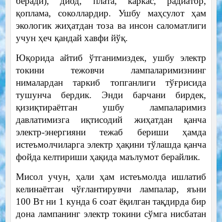
беради), диод, плата, каркас, радиатор,
қоплама, соколлардир. Ушбу маҳсулот ҳам
экологик жиҳатдан тоза ва инсон саломатлиги
учун ҳеч қандай хавфи йўқ.
Юқорида айтиб ўтганимиздек, ушбу электр
токини тежовчи лампаларимизнинг
нималардан таркиб топганлиги тўғрисида
тушунча бердик. Энди барчани бирдек,
қизиқтираётган ушбу лампаларимиз
давлатимизга иқтисодий жиҳатдан қанча
электр-энергияни тежаб бериши ҳамда
истеъмолчиларга электр ҳақини тўлашда қанча
фойда келтириши ҳақида маълумот берайлик.
Мисол учун, ҳали ҳам истеъмолда ишлатиб
келинаётган чўғлантирувчи лампалар, яъни
100 Вт ни 1 кунда 6 соат ёқилган тақдирда бир
дона лампанинг электр токини сўмга нисбатан