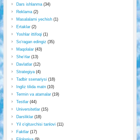
Dars ishlanma
(34)
Reklama
(2)
Masalalarni yechish
(1)
Ertaklar
(2)
Yoshlar ittifoqi
(1)
So‘ragan edingiz
(35)
Maqolalar
(43)
She’rlar
(13)
Davlatlar
(12)
Strategiya
(4)
Tadbir ssenariysi
(18)
Ingliz tilida matn
(10)
Termin va atamalar
(19)
Testlar
(44)
Universitetlar
(15)
Darsliklar
(18)
Yil o‘qituvchisi tanlovi
(11)
Faktlar
(17)
Filologiya
(9)