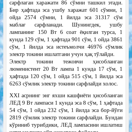
сарфлаган харажати 86 сўмни ташкил этади.
Бир ҳафтада эса ушбу харажат 601 сўмни, 1
ойда 2574 сўмни, 1 йилда эса 31317 сўм
маблағ сарфланади. Шунингдек, ушбу
лампанинг 150 Вт 6 соат ёқилган турса, 1
кунда 129 сўм, 1 ҳафтада 901 сўм, 1 ойда 3861
сўм, 1 йилда эса истеъмолчи 46976 сўмлик
электр токини ишлатгани учун ҳақ тўлайди.
Электр токини тежовчи ҳисобланган
люменистент 20 Вт лампа 1 кунда 17 сўм, 1
ҳафтада 120 сўм, 1 ойда 515 сўм, 1 йилда эса
6263 сўмлик электр токини сарфлайди холос.
XXI асрнинг энг яхши кашфиёти ҳисобланган
ЛЕД 9 Вт лампаси 1 кунда эса 8 сўм, 1 ҳафтада
54 сўм, 1 ойда 232 сўм, 1 йилда эса бор-йўғи
2819 сўмлик электр токини сарфлайди. Бундан
кўриниб турибдики, ЛЕД лампасини ишлатиш