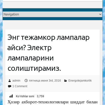
Энг тежамкор лампалар
қайси? Электр
лампаларини
солиштирамиз.
admin
пятница июня 3rd, 2016
Energotejamkorlik
1 Comment
Ko‘rishlar soni
3,759
Ҳозир ахборот-технологиялари шиддат билан