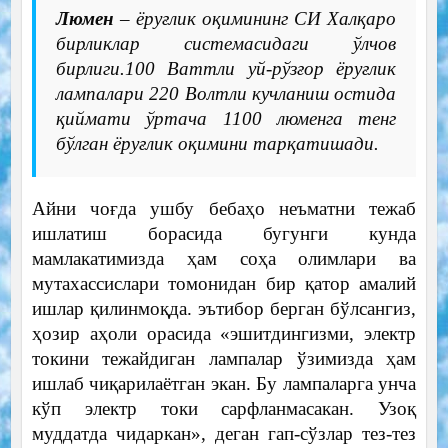
Люмен
– ёруғлик оқимининг СИ Халқаро
бирликлар системасидаги ўлчов
бирлиги.100 Ваттли уй-рўзғор ёруғлик
лампалари 220 Волтли кучланиш остида
қиймати ўртача 1100 люменга тенг
бўлган ёруғлик оқимини тарқатишади.
Айни чоғда ушбу бебаҳо неъматни тежаб
ишлатиш борасида бугунги кунда
мамлакатимизда ҳам соҳа олимлари ва
мутахассислари томонидан бир қатор амалий
ишлар қилинмоқда. эътибор берган бўлсангиз,
ҳозир аҳоли орасида «эшитдингизми, электр
токини тежайдиган лампалар ўзимизда ҳам
ишлаб чиқарилаётган экан. Бу лампаларга унча
кўп электр токи сарфланмасакан. Узоқ
муддатда чидаркан», деган гап-сўзлар тез-тез