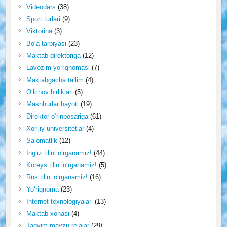
Videodars
(38)
Sport turlari
(9)
Viktorina
(3)
Bola tarbiyasi
(23)
Maktab direktoriga
(12)
Lavozim yo'riqnomasi
(7)
Maktabgacha ta’lim
(4)
O‘lchov birliklari
(5)
Mashhurlar hayoti
(19)
Direktor o‘rinbosariga
(61)
Xorijiy universitetlar
(4)
Salomatlik
(12)
Ingliz tilini o‘rganamiz!
(44)
Koreys tilini o‘rganamiz!
(5)
Rus tilini o‘rganamiz!
(16)
Yo‘riqnoma
(23)
Internet texnologiyalari
(13)
Maktab xonasi
(4)
Taqvim-mavzu rejalar
(29)