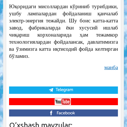
Юқоридаги мисоллардан кўриниб турибдики,
ушбу лампалардан фойдаланиш қанчалаб
электр-энергия тежайди. Шу боис катта-катта
завод, фабрикаларда ёки хусусий ишлаб
чиқариш корхоналарида ҳам тежамкор
технологиялардан фойдалансак, давлатимизга
ва ўзимизга катта иқтисодий фойда келтирган
бўламиз.
манба
O‘xshash mavzular: