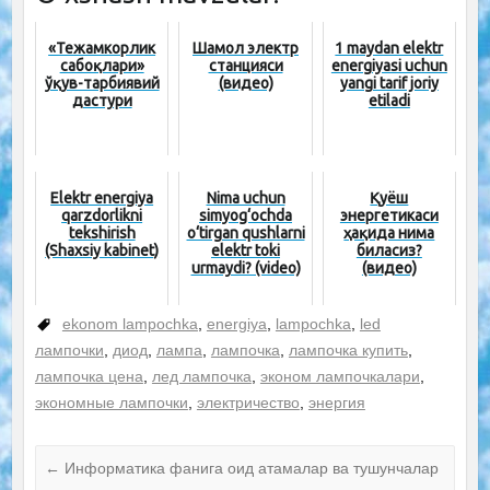
«Тежамкорлик
Шамол электр
1 maydan elektr
сабоқлари»
станцияси
energiyasi uchun
ўқув-тарбиявий
(видео)
yangi tarif joriy
дастури
etiladi
Elektr energiya
Nima uchun
Қуёш
qarzdorlikni
simyog‘ochda
энергетикаси
tekshirish
o‘tirgan qushlarni
ҳақида нима
(Shaxsiy kabinet)
elektr toki
биласиз?
urmaydi? (video)
(видео)
ekonom lampochka
,
energiya
,
lampochka
,
led
лампочки
,
диод
,
лампа
,
лампочка
,
лампочка купить
,
лампочка цена
,
лед лампочка
,
эконом лампочкалари
,
экономные лампочки
,
электричество
,
энергия
←
Информатика фанига оид атамалар ва тушунчалар