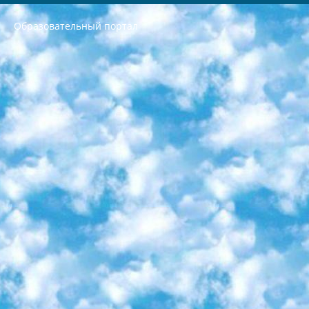
Образовательный портал
РЕСПУБЛИКА УЗБЕКИСТАН МИНИСТРЕРСТВО ДОШКОЛЬНОГО И ШКОЛЬНОГО ОБРАЗОВАНИЯ КОМАНДА в общеобразовательных учреждениях в 2023-2024 учебном году организация и проведение итоговой государственной аттестации обучающихся о Министра дошкольного и школьного образования Республики Узбекистан от 4 марта 2008 года (постановлением Минюста от 20 марта 2008 года № 1778 государственной регистрации) «Итоговое состояние учащихся общего среднего образования на основании положения об утверждении положения об аттестации общего среднего образования выпускной экзамен студентов в образовательных учреждениях в 2023-2024 учебном году В целях организации и прохождения аттестации приказываю: 1. Следующее: перечень предметов, по которым будет проводиться итоговая государственная аттестация и экзамен формы перевода согласно приложению 1; сертификаты международного образца, оценивающие уровень владения иностранными языками перечень согласно приложению 2; 2. Педагогический при специализированных образовательных учреждениях. научно-практический центр квалификации и международной оценки (Д.Давидова) 2024 г. До 25 марта: задания по предметам, по которым будет проводиться итоговая аттестация разработка и утверждение технических условий; итоговая аттестация на основании разработанного предметного задания разработка вопросов по предметам (устно и письменно), экзамен передача; общеобразовательные средние школы и специальные учебные заведения учащиеся выпускных классов школ и интернатов в агентской системе подготовка базы данных экзаменационных материалов и критериев оценки; перевод базы экзаменационных материалов на все языки обучения подать в Республиканский образовательный центр для изготовления; варианты экзаменов на основе разработанных контрольных материалов пусть будут поставлены задачи формирования. 3. Республиканский образовательный центр (Ш.Худайкулов) до 5 апреля 2024 года. до: база данных предоставленных экзаменационных материалов на все языки обучения перевод и экспертиза; для слепых, слабовидящих, глухих, слабослышащих и умственно отсталых детей учащиеся выпускных классов специализированных школ и школ-интернатов база данных экзаменационных материалов на всех преподаваемых языках подготовка критериев оценки; специализированные школы для умственно отсталых детей и технологии для учащихся выпускных классов школ-интернатов разработка соответствующих рекомендаций и критериев проведения ЕГЭ по естествознанию давать задания. 4. Педагогический при специализированных образовательных учреждениях. Научно-практический центр навыков и международной оценки (Д.Давидова), Республика образовательный центр (Худайкулов Ш.) итоговый государственный аттестационный экзамен ориентирован на творческое и логическое мышление при подготовке базы материалов учитывать введение заданий. 5. Следует отметить, что: сертификат государственного образца о знании общеобразовательного предмета и как минимум национальный уровень B1 по предметам на иностранных языках, указанным в Приложении 2. или международно признанный сертификат эквивалентного уровня студенты, изучающие определенный предмет, освобождаются от экзамена; по соответствующим предметам запланирована итоговая государственная аттестация за день до дня, путем жеребьевки Рабочей группой (в письменной форме по предметам, проводимым в форме) из числа сформированных вариантов выбрано 2 варианта; 2 выбранных варианта экзамена анонсированы на официальном сайте министерства и все выпускники по всей стране на основе этих вариантов проводит итоговую государственную аттестацию. 6. Государственное образование учащихся средних общеобразовательных учреждений. знания в соответствии с квалификационными требованиями, которые необходимо приобрести на основании стандартов итоговый (выпускной) контроль для 9 и 11 классов в целях тестирования Экзамены (далее – экзамены) состоят из предметов, перечисленных в приложении 1. будет сделано. 7. Экзамены пройдут с 26 мая по 15 июня 2024 г. (кроме науки физического воспитания). 8. Физическая для учащихся 9 классов общесредних образовательных учреждений. Экзамены по предмету «Образование, квалификация медицина» 1-6 мая 2024 года. сотрудники перевести под присмотр (с отклонениями в физическом или умственном развитии) специализированная школа для детей, школы-интернаты и со сколиозом школы-интернаты санаторного типа для больных детей исключены). 9. Он был слепым, слабовидящим и имел нарушения опорно-двигательного аппарата. экзамены в специализированных школах и интернатах для детей должны проводиться исходя из требований, предъявляемых к общеобразовательным учреждениям (физкультура кроме науки). 10. Специализированная школа для глухих и слабослышащих детей. и экзамены в интернатах и быть реализован в виде письменного теста по математике. 11. Специальность для умственно отсталых детей. Для 9 класса Родной язык и литературное письмо Государственный язык (язык обучения – узбекский). для неклассов) написано Математическое письмо Письменная/устная история Узбекистана Физическое воспитание практично Итоговый контроль Для 11 класса Написание родного языка и литературы (эссе) Математическое письмо Узбекский язык (обучение на узбекском языке) не посещающее общее среднее образование для учреждений)/Образовательное учреждение выбор письменный и устный Иностранный язык письменный/устный Письменная/устная история Узбекистана *По выбору студента:  Химия  Физика  Основы государственного права  География 10 бесплатных образовательных ресурсов - Мы составили подборку онлайн-проектов с интерактивными упражнениями, видеолекциями и статьями. Они помогут вам обрести новые и освежить старые знания бесплатно. 1. «ИНТУИТ» Старейшая образовательная площадка Рунета. Здесь вы найдёте сотни текстовых и видеокурсов на десятки различных тем — от программирования до психологии. Многие курсы подготовлены российскими университетами и крупными международными компаниями вроде Intel и Microsoft. Самостоятельное обучение бесплатное, но желающие могут оплатить услуги персональных наставников. 2. «Смартия» знакомит с актуальными профессиями и подсказывает, как им обучаться. Выбрав заинтересовавшую вас специальность — SMM-специалист, фотограф, веб-дизайнер или другую, — увидите список необходимых для неё умений. Чтобы вы могли освоить их самостоятельно, для каждого умения площадка отображает подборку ссылок на учебные материалы. Хотя «Смартия» ориентируется на русскоязычную аудиторию, часть контента всё же доступна только на английском. 3. «Лекторий Физтеха» Проект Московского физико-технического института (Физтеха). С его помощью вы можете смотреть онлайн серии лекций, записанные на видео в этом вузе. В числе доступных предметов — физика, биология, химия, информационные технологии и другие. К некоторым лекциям администрация ресурса прилагает готовые конспекты, которые можно скачивать в PDF-формате. 4. ITMOcourses Онлайн-площадка Санкт-Петербургского национального исследовательского университета информационных технологий, механики и оптики (ИТМО). Ресурс предоставляет свободный доступ к курсам, разработанным в этом вузе. Каталог материалов разбит на четыре категории: «Оптические системы и технологии», «Приборостроение и робототехника», «Информационные технологии» и «Биотехнологии». Курсы состоят из видеолекций, интерактивных демонстраций и заданий. 5. «КиберЛенинка» Электронная научная библиотека открытого доступа. Каталог площадки регулярно обрастает текстами статей из различных научных изданий. Сгруппированные по журналам и рубрикам публикации можно читать онлайн или скачивать целиком в PDF-формате. Проект нацелен на популяризацию науки за счёт открытого доступа к качественной информации. 6. «ПостНаука» На этом ресурсе публикуют подборки видеолекций, составленные экспертами из разных отраслей и объединённые общими темами. Среди них, к примеру, есть серии «Биоинформатика и геномика», «Культура средневековой Скандинавии» и Cinema Studies о теории кино. Каждая подборка лекций — логически связанная история, рассказанная экспертом от первого лица. Кроме того, на сайте появляются научно-образовательные статьи и тесты на разные темы. 7. «Newочём» Команда проекта «Newочём» отбирает самые интересные тексты из англоязычных СМИ и переводит те из них, за которые голосуют участники сообщества «ВКонтакте». По большей части это научно-популярные статьи. Редакторы придумывают лишь заголовки, в остальном содержание переводов соответствует оригиналам. Полные тексты можно читать прямо в социальной сети. 8. InternetUrok Онлайн-база материалов по основным дисциплинам школьной программы. Информация на сайте структурирована по классам, предметам и темам (урокам). Каждый урок состоит из видеолекций и конспектов. Есть также интерактивные тренажёры и тесты для закрепления пройденного материала. Даже если вы давно окончили школу, возможность повторить программу старших классов всегда может пригодиться. 9. Edutainme Ещё один ресурс об образовании. В отличие от Newtonew, как мне кажется, Edutainme больше ориентируется на представителей индустрии: педагогов, предпринимателей, разработчиков образовательных проектов. Но и любой, кто просто стремится к саморазвитию, найдёт на сайте много полезного и интересного для себя. Например, информацию о новых курсах и образовательных сервисах. 10. Newtonew Онлайн-медиа об образовании и обучении в широком смысле. Авторы Newtonew пишут об инструментах, заведениях, тактиках и стратегиях, которые помогают учить других и получать новые знания самостоятельно. На этой площадке вы найдёте новости, обзоры, аналитические мат