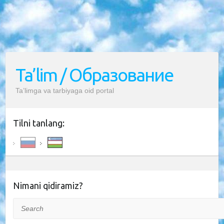
Ta’lim / Образование
Ta’limga va tarbiyaga oid portal
Tilni tanlang:
Nimani qidiramiz?
Search