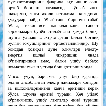
мутахассисларнинг фикрича, аҳолининг сони
ортиб бориши натижасида кўплаб янги
шаҳарлар, янги аҳоли истиқомат қиладиган
ҳудудлар пайдо бўлаётгани биринчи сабаб
бўлса, иккинчиси қанчадан-қанча саноат
корхоналари бунёд этилаётгани ҳамда бошқа
шунга ўхшаш электр-энергия билан боғлиқ
бўлган юмушларнинг ортаётганлигидир. Шу
боисдан ҳозирда дунё олимлари электр-
энергия ишлаб чиқаришни янада
кўпайтиришни эмас, балки ушбу бебаҳо
неъматни тежаш устида бош қотиришмоқда.
Мисол учун, барчамиз учун бир қарашда
оддий ҳисобланган электр лампалари хонадон
ва ишхоналаримизни қанча ёритиши керак
бўлса, шунча ёритиб туради. Ҳеч ўйлаб
кўрганмисиз, ушбу лампалар ёниб туриши
учун бир кунда қанча, бир ҳафта, бир ой ёки