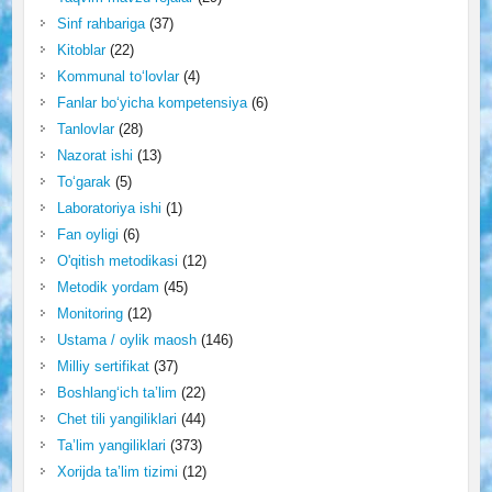
Sinf rahbariga
(37)
Kitoblar
(22)
Kommunal to‘lovlar
(4)
Fanlar bo‘yicha kompetensiya
(6)
Tanlovlar
(28)
Nazorat ishi
(13)
To‘garak
(5)
Laboratoriya ishi
(1)
Fan oyligi
(6)
O'qitish metodikasi
(12)
Metodik yordam
(45)
Monitoring
(12)
Ustama / oylik maosh
(146)
Milliy sertifikat
(37)
Boshlang‘ich ta’lim
(22)
Chet tili yangiliklari
(44)
Ta’lim yangiliklari
(373)
Xorijda ta’lim tizimi
(12)