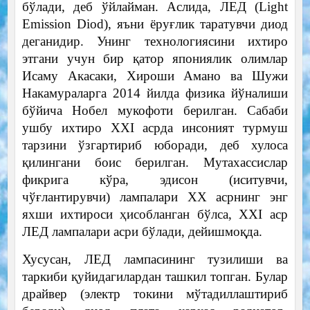
бўлади, деб ўйлайман. Аслида, ЛЕД (Light
Emission Diod), яъни ёруғлик таратувчи диод
деганидир. Унинг технологиясини ихтиро
этгани учун бир қатор япониялик олимлар
Исаму Акасаки, Хироши Амано ва Шужи
Накамураларга 2014 йилда физика йўналиши
бўйича Нобел мукофоти берилган. Сабаби
ушбу ихтиро XXI асрда инсоният турмуш
тарзини ўзгартириб юборади, деб хулоса
қилингани боис берилган. Мутахассислар
фикрига кўра, эдисон (иситувчи,
чўғлантирувчи) лампалари XX асрнинг энг
яхши ихтироси ҳисобланган бўлса, XXI аср
ЛЕД лампалари асри бўлади, дейишмоқда.
Хусусан, ЛЕД лампасининг тузилиши ва
таркиби қуйидагилардан ташкил топган. Булар
драйвер (электр токини мўтадиллаштириб