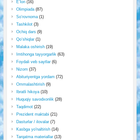
E’lon
(16)
Olimpiada
(87)
So‘rovnoma
(1)
Tashkilot
(3)
Ochiq dars
(9)
Qo‘shiqlar
(1)
Malaka oshirish
(19)
Imtihonga tayyorgarlik
(63)
Foydali veb saytlar
(6)
Nizom
(37)
Abituriyentga yordam
(72)
Ommalashtirish
(9)
Ibratli hikoya
(10)
Huquqiy savodxonlik
(28)
Taqdimot
(22)
Prezident maktabi
(21)
Dasturlar / ilovalar
(7)
Kasbga yo'naltirish
(14)
Tarqatma materiallar
(13)