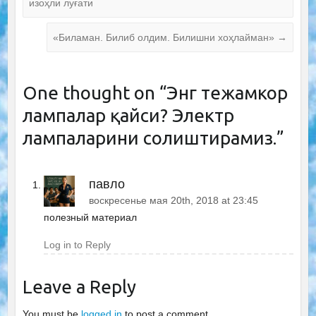
изоҳли луғати
«Биламан. Билиб олдим. Билишни хоҳлайман»
→
One thought on “
Энг тежамкор
лампалар қайси? Электр
лампаларини солиштирамиз.
”
павло
воскресенье мая 20th, 2018 at 23:45
полезный материал
Log in to Reply
Leave a Reply
You must be
logged in
to post a comment.