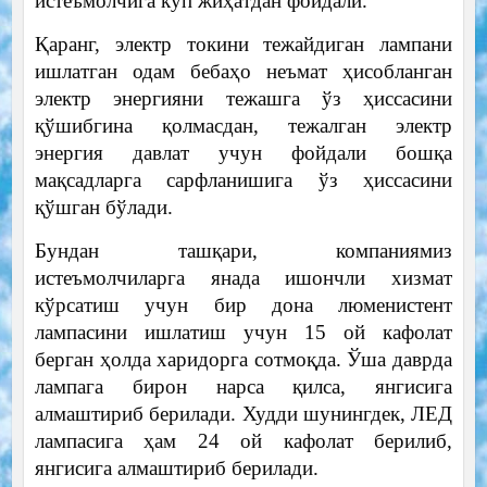
истеъмолчига кўп жиҳатдан фойдали.
Қаранг, электр токини тежайдиган лампани
ишлатган одам бебаҳо неъмат ҳисобланган
электр энергияни тежашга ўз ҳиссасини
қўшибгина қолмасдан, тежалган электр
энергия давлат учун фойдали бошқа
мақсадларга сарфланишига ўз ҳиссасини
қўшган бўлади.
Бундан ташқари, компаниямиз
истеъмолчиларга янада ишончли хизмат
кўрсатиш учун бир дона люменистент
лампасини ишлатиш учун 15 ой кафолат
берган ҳолда харидорга сотмоқда. Ўша даврда
лампага бирон нарса қилса, янгисига
алмаштириб берилади. Худди шунингдек, ЛЕД
лампасига ҳам 24 ой кафолат берилиб,
янгисига алмаштириб берилади.