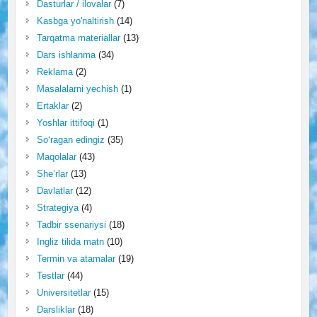
Dasturlar / ilovalar
(7)
Kasbga yo'naltirish
(14)
Tarqatma materiallar
(13)
Dars ishlanma
(34)
Reklama
(2)
Masalalarni yechish
(1)
Ertaklar
(2)
Yoshlar ittifoqi
(1)
So‘ragan edingiz
(35)
Maqolalar
(43)
She’rlar
(13)
Davlatlar
(12)
Strategiya
(4)
Tadbir ssenariysi
(18)
Ingliz tilida matn
(10)
Termin va atamalar
(19)
Testlar
(44)
Universitetlar
(15)
Darsliklar
(18)