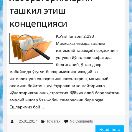
ташкил этиш
концепцияси
Ko‘rishlar soni 2,298
Мамлакатимизда таълим
ижтимоий тараққиёт соҳасининг
устувор йўналиши сифатида
белгиланиб, ўтган давр
мобайнида ўқувчи-ёшларимизнинг ижодий ва
интеллектуал салоҳиятини юксалтириш, маънавий
оламини бойитиш, дунёқарашини кенгайтиришга
йўналтирилган аниқ стратегия бўйича олиб борилаётган
амалий ишлар ўз ижобий самарасини бермоқда.
Ёшларимиз бой…
25.01.2017
To‘garak
No Comments
Read more