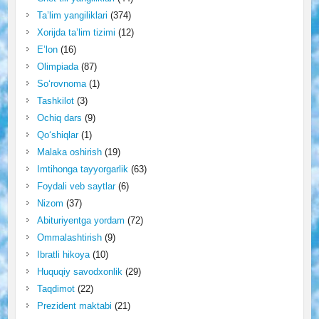
Ta’lim yangiliklari
(374)
Xorijda ta’lim tizimi
(12)
E’lon
(16)
Olimpiada
(87)
So‘rovnoma
(1)
Tashkilot
(3)
Ochiq dars
(9)
Qo‘shiqlar
(1)
Malaka oshirish
(19)
Imtihonga tayyorgarlik
(63)
Foydali veb saytlar
(6)
Nizom
(37)
Abituriyentga yordam
(72)
Ommalashtirish
(9)
Ibratli hikoya
(10)
Huquqiy savodxonlik
(29)
Taqdimot
(22)
Prezident maktabi
(21)