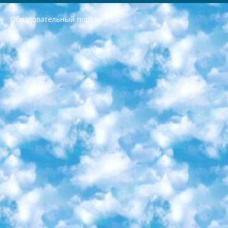
Образовательный портал
РЕСПУБЛИКА УЗБЕКИСТАН МИНИСТРЕРСТВО ДОШКОЛЬНОГО И ШКОЛЬНОГО ОБРАЗОВАНИЯ КОМАНДА в общеобразовательных учреждениях в 2023-2024 учебном году организация и проведение итоговой государственной аттестации обучающихся о Министра дошкольного и школьного образования Республики Узбекистан от 4 марта 2008 года (постановлением Минюста от 20 марта 2008 года № 1778 государственной регистрации) «Итоговое состояние учащихся общего среднего образования на основании положения об утверждении положения об аттестации общего среднего образования выпускной экзамен студентов в образовательных учреждениях в 2023-2024 учебном году В целях организации и прохождения аттестации приказываю: 1. Следующее: перечень предметов, по которым будет проводиться итоговая государственная аттестация и экзамен формы перевода согласно приложению 1; сертификаты международного образца, оценивающие уровень владения иностранными языками перечень согласно приложению 2; 2. Педагогический при специализированных образовательных учреждениях. научно-практический центр квалификации и международной оценки (Д.Давидова) 2024 г. До 25 марта: задания по предметам, по которым будет проводиться итоговая аттестация разработка и утверждение технических условий; итоговая аттестация на основании разработанного предметного задания разработка вопросов по предметам (устно и письменно), экзамен передача; общеобразовательные средние школы и специальные учебные заведения учащиеся выпускных классов школ и интернатов в агентской системе подготовка базы данных экзаменационных материалов и критериев оценки; перевод базы экзаменационных материалов на все языки обучения подать в Республиканский образовательный центр для изготовления; варианты экзаменов на основе разработанных контрольных материалов пусть будут поставлены задачи формирования. 3. Республиканский образовательный центр (Ш.Худайкулов) до 5 апреля 2024 года. до: база данных предоставленных экзаменационных материалов на все языки обучения перевод и экспертиза; для слепых, слабовидящих, глухих, слабослышащих и умственно отсталых детей учащиеся выпускных классов специализированных школ и школ-интернатов база данных экзаменационных материалов на всех преподаваемых языках подготовка критериев оценки; специализированные школы для умственно отсталых детей и технологии для учащихся выпускных классов школ-интернатов разработка соответствующих рекомендаций и критериев проведения ЕГЭ по естествознанию давать задания. 4. Педагогический при специализированных образовательных учреждениях. Научно-практический центр навыков и международной оценки (Д.Давидова), Республика образовательный центр (Худайкулов Ш.) итоговый государственный аттестационный экзамен ориентирован на творческое и логическое мышление при подготовке базы материалов учитывать введение заданий. 5. Следует отметить, что: сертификат государственного образца о знании общеобразовательного предмета и как минимум национальный уровень B1 по предметам на иностранных языках, указанным в Приложении 2. или международно признанный сертификат эквивалентного уровня студенты, изучающие определенный предмет, освобождаются от экзамена; по соответствующим предметам запланирована итоговая государственная аттестация за день до дня, путем жеребьевки Рабочей группой (в письменной форме по предметам, проводимым в форме) из числа сформированных вариантов выбрано 2 варианта; 2 выбранных варианта экзамена анонсированы на официальном сайте министерства и все выпускники по всей стране на основе этих вариантов проводит итоговую государственную аттестацию. 6. Государственное образование учащихся средних общеобразовательных учреждений. знания в соответствии с квалификационными требованиями, которые необходимо приобрести на основании стандартов итоговый (выпускной) контроль для 9 и 11 классов в целях тестирования Экзамены (далее – экзамены) состоят из предметов, перечисленных в приложении 1. будет сделано. 7. Экзамены пройдут с 26 мая по 15 июня 2024 г. (кроме науки физического воспитания). 8. Физическая для учащихся 9 классов общесредних образовательных учреждений. Экзамены по предмету «Образование, квалификация медицина» 1-6 мая 2024 года. сотрудники перевести под присмотр (с отклонениями в физическом или умственном развитии) специализированная школа для детей, школы-интернаты и со сколиозом школы-интернаты санаторного типа для больных детей исключены). 9. Он был слепым, слабовидящим и имел нарушения опорно-двигательного аппарата. экзамены в специализированных школах и интернатах для детей должны проводиться исходя из требований, предъявляемых к общеобразовательным учреждениям (физкультура кроме науки). 10. Специализированная школа для глухих и слабослышащих детей. и экзамены в интернатах и быть реализован в виде письменного теста по математике. 11. Специальность для умственно отсталых детей. Для 9 класса Родной язык и литературное письмо Государственный язык (язык обучения – узбекский). для неклассов) написано Математическое письмо Письменная/устная история Узбекистана Физическое воспитание практично Итоговый контроль Для 11 класса Написание родного языка и литературы (эссе) Математическое письмо Узбекский язык (обучение на узбекском языке) не посещающее общее среднее образование для учреждений)/Образовательное учреждение выбор письменный и устный Иностранный язык письменный/устный Письменная/устная история Узбекистана *По выбору студента:  Химия  Физика  Основы государственного права  География 10 бесплатных образовательных ресурсов - Мы составили подборку онлайн-проектов с интерактивными упражнениями, видеолекциями и статьями. Они помогут вам обрести новые и освежить старые знания бесплатно. 1. «ИНТУИТ» Старейшая образовательная площадка Рунета. Здесь вы найдёте сотни текстовых и видеокурсов на десятки различных тем — от программирования до психологии. Многие курсы подготовлены российскими университетами и крупными международными компаниями вроде Intel и Microsoft. Самостоятельное обучение бесплатное, но желающие могут оплатить услуги персональных наставников. 2. «Смартия» знакомит с актуальными профессиями и подсказывает, как им обучаться. Выбрав заинтересовавшую вас специальность — SMM-специалист, фотограф, веб-дизайнер или другую, — увидите список необходимых для неё умений. Чтобы вы могли освоить их самостоятельно, для каждого умения площадка отображает подборку ссылок на учебные материалы. Хотя «Смартия» ориентируется на русскоязычную аудиторию, часть контента всё же доступна только на английском. 3. «Лекторий Физтеха» Проект Московского физико-технического института (Физтеха). С его помощью вы можете смотреть онлайн серии лекций, записанные на видео в этом вузе. В числе доступных предметов — физика, биология, химия, информационные технологии и другие. К некоторым лекциям администрация ресурса прилагает готовые конспекты, которые можно скачивать в PDF-формате. 4. ITMOcourses Онлайн-площадка Санкт-Петербургского национального исследовательского университета информационных технологий, механики и оптики (ИТМО). Ресурс предоставляет свободный доступ к курсам, разработанным в этом вузе. Каталог материалов разбит на четыре категории: «Оптические системы и технологии», «Приборостроение и робототехника», «Информационные технологии» и «Биотехнологии». Курсы состоят из видеолекций, интерактивных демонстраций и заданий. 5. «КиберЛенинка» Электронная научная библиотека открытого доступа. Каталог площадки регулярно обрастает текстами статей из различных научных изданий. Сгруппированные по журналам и рубрикам публикации можно читать онлайн или скачивать целиком в PDF-формате. Проект нацелен на популяризацию науки за счёт открытого доступа к качественной информации. 6. «ПостНаука» На этом ресурсе публикуют подборки видеолекций, составленные экспертами из разных отраслей и объединённые общими темами. Среди них, к примеру, есть серии «Биоинформатика и геномика», «Культура средневековой Скандинавии» и Cinema Studies о теории кино. Каждая подборка лекций — логически связанная история, рассказанная экспертом от первого лица. Кроме того, на сайте появляются научно-образовательные статьи и тесты на разные темы. 7. «Newочём» Команда проекта «Newочём» отбирает самые интересные тексты из англоязычных СМИ и переводит те из них, за которые голосуют участники сообщества «ВКонтакте». По большей части это научно-популярные статьи. Редакторы придумывают лишь заголовки, в остальном содержание переводов соответствует оригиналам. Полные тексты можно читать прямо в социальной сети. 8. InternetUrok Онлайн-база материалов по основным дисциплинам школьной программы. Информация на сайте структурирована по классам, предметам и темам (урокам). Каждый урок состоит из видеолекций и конспектов. Есть также интерактивные тренажёры и тесты для закрепления пройденного материала. Даже если вы давно окончили школу, возможность повторить программу старших классов всегда может пригодиться. 9. Edutainme Ещё один ресурс об образовании. В отличие от Newtonew, как мне кажется, Edutainme больше ориентируется на представителей индустрии: педагогов, предпринимателей, разработчиков образовательных проектов. Но и любой, кто просто стремится к саморазвитию, найдёт на сайте много полезного и интересного для себя. Например, информацию о новых курсах и образовательных сервисах. 10. Newtonew Онлайн-медиа об образовании и обучении в широком смысле. Авторы Newtonew пишут об инструментах, заведениях, тактиках и стратегиях, которые помогают учить других и получать новые знания самостоятельно. На этой площадке вы найдёте новости, обзоры, аналитические мат