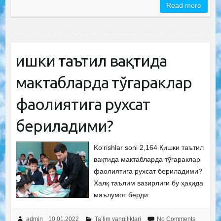
Read more
Қишки таътил вақтида
мактабларда тўгараклар
фаолиятига рухсат
бериладими?
Ko‘rishlar soni 2,164 Қишки таътил
вақтида мактабларда тўгараклар
фаолиятига рухсат бериладими?
Халқ таълим вазирлиги бу ҳақида
маълумот берди.
admin
10.01.2022
Ta’lim yangiliklari
No Comments