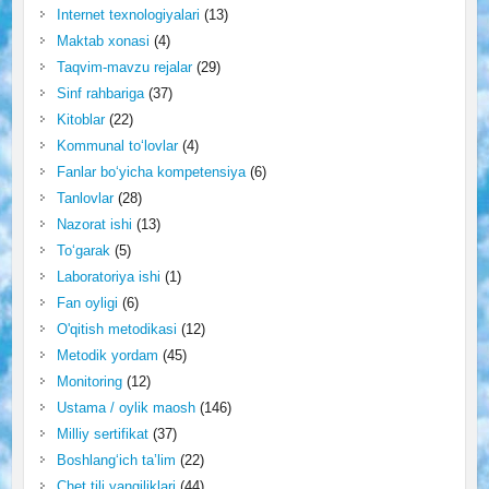
Internet texnologiyalari
(13)
Maktab xonasi
(4)
Taqvim-mavzu rejalar
(29)
Sinf rahbariga
(37)
Kitoblar
(22)
Kommunal to‘lovlar
(4)
Fanlar bo‘yicha kompetensiya
(6)
Tanlovlar
(28)
Nazorat ishi
(13)
To‘garak
(5)
Laboratoriya ishi
(1)
Fan oyligi
(6)
O'qitish metodikasi
(12)
Metodik yordam
(45)
Monitoring
(12)
Ustama / oylik maosh
(146)
Milliy sertifikat
(37)
Boshlang‘ich ta’lim
(22)
Chet tili yangiliklari
(44)