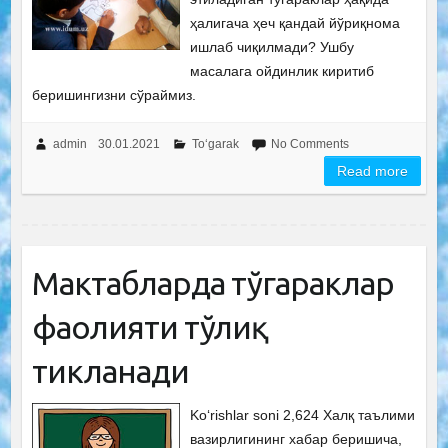
ҳалигача ҳеч қандай йўриқнома
ишлаб чиқилмади? Ушбу
масалага ойдинлик киритиб
беришингизни сўраймиз.
admin
30.01.2021
To‘garak
No Comments
Read more
Мактабларда тўгараклар
фаолияти тўлиқ
тикланади
Ko‘rishlar soni 2,624 Халқ таълими
вазирлигининг хабар беришича,