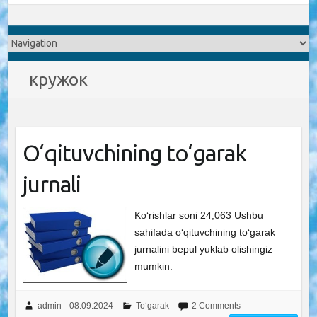
кружок
O‘qituvchining to‘garak
jurnali
Ko‘rishlar soni 24,063 Ushbu
sahifada o‘qituvchining to‘garak
jurnalini bepul yuklab olishingiz
mumkin.
admin
08.09.2024
To‘garak
2 Comments