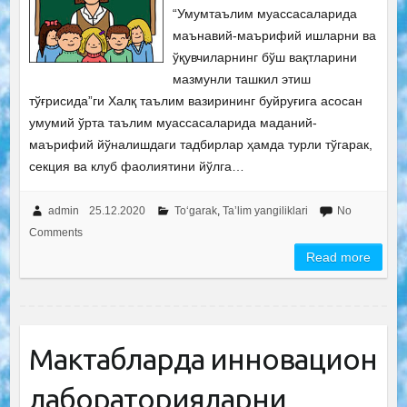
“Умумтаълим муассасаларида
маънавий-маърифий ишларни ва
ўқувчиларнинг бўш вақтларини
мазмунли ташкил этиш
тўғрисида”ги Халқ таълим вазирининг буйруғига асосан
умумий ўрта таълим муассасаларида маданий-
маърифий йўналишдаги тадбирлар ҳамда турли тўгарак,
секция ва клуб фаолиятини йўлга…
admin
25.12.2020
To‘garak
,
Ta’lim yangiliklari
No
Comments
Read more
Мактабларда инновацион
лабораторияларни