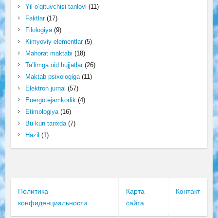
Yil o‘qituvchisi tanlovi
(11)
Faktlar
(17)
Filologiya
(9)
Kimyoviy elementlar
(5)
Mahorat maktabi
(18)
Ta’limga oid hujjatlar
(26)
Maktab psixologiga
(11)
Elektron jurnal
(57)
Energotejamkorlik
(4)
Etimologiya
(16)
Bu kun tarixda
(7)
Hazil
(1)
Политика
Карта
Контакт
конфиденциальности
сайта