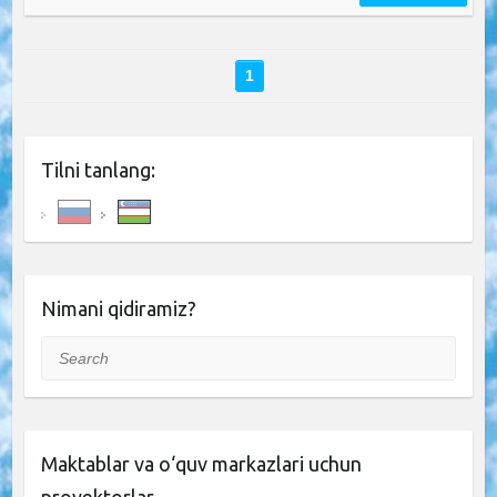
1
Tilni tanlang:
Nimani qidiramiz?
Search
Maktablar va o‘quv markazlari uchun
proyektorlar