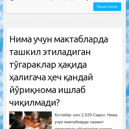
Read more
Нима учун мактабларда
ташкил этиладиган
тўгараклар ҳақида
ҳалигача ҳеч қандай
йўриқнома ишлаб
чиқилмади?
Ko‘rishlar soni 2,529 Савол: Нима
учун мактабларда ташкил
этиладиган тўгараклар ҳақида