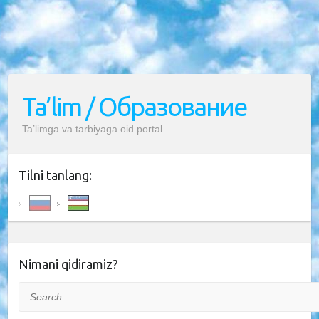
Ta’lim / Образование
Ta’limga va tarbiyaga oid portal
Tilni tanlang:
Nimani qidiramiz?
Search