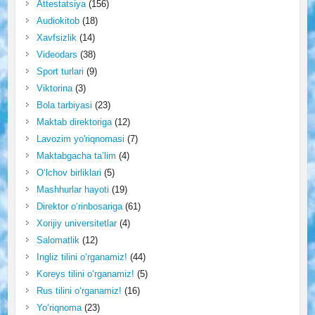
Attestatsiya
(156)
Audiokitob
(18)
Xavfsizlik
(14)
Videodars
(38)
Sport turlari
(9)
Viktorina
(3)
Bola tarbiyasi
(23)
Maktab direktoriga
(12)
Lavozim yo'riqnomasi
(7)
Maktabgacha ta’lim
(4)
O‘lchov birliklari
(5)
Mashhurlar hayoti
(19)
Direktor o‘rinbosariga
(61)
Xorijiy universitetlar
(4)
Salomatlik
(12)
Ingliz tilini o‘rganamiz!
(44)
Koreys tilini o‘rganamiz!
(5)
Rus tilini o‘rganamiz!
(16)
Yo‘riqnoma
(23)