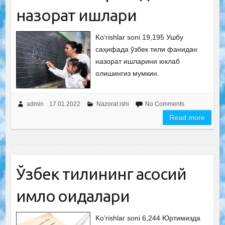
назорат ишлари
Ko‘rishlar soni 19,195 Ушбу
саҳифада ўзбек тили фанидан
назорат ишларини юклаб
олишингиз мумкин.
admin
17.01.2022
Nazorat ishi
No Comments
Read more
Ўзбек тилининг асосий
имло қоидалари
Ko‘rishlar soni 6,244 Юртимизда