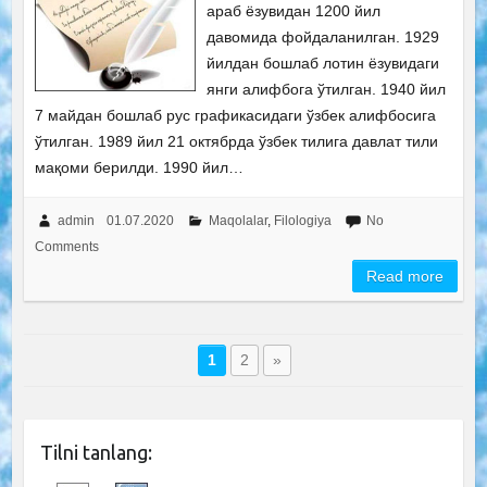
араб ёзувидан 1200 йил
давомида фойдаланилган. 1929
йилдан бошлаб лотин ёзувидаги
янги алифбога ўтилган. 1940 йил
7 майдан бошлаб рус графикасидаги ўзбек алифбосига
ўтилган. 1989 йил 21 октябрда ўзбек тилига давлат тили
мақоми берилди. 1990 йил…
admin
01.07.2020
Maqolalar
,
Filologiya
No
Comments
Read more
1
2
»
Tilni tanlang: