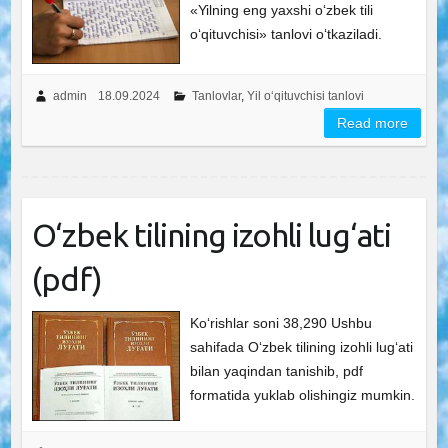
«Yilning eng yaxshi o‘zbek tili
o‘qituvchisi» tanlovi o‘tkaziladi.
admin
18.09.2024
Tanlovlar
,
Yil o‘qituvchisi tanlovi
Read more
O‘zbek tilining izohli lug‘ati
(pdf)
Ko‘rishlar soni 38,290 Ushbu
sahifada O‘zbek tilining izohli lug‘ati
bilan yaqindan tanishib, pdf
formatida yuklab olishingiz mumkin.