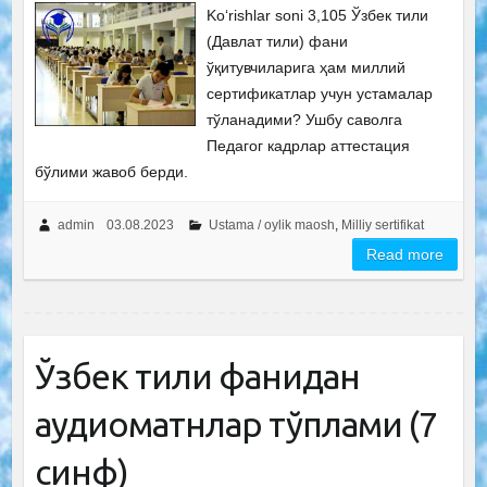
Ko‘rishlar soni 3,105 Ўзбек тили
(Давлат тили) фани
ўқитувчиларига ҳам миллий
сертификатлар учун устамалар
тўланадими? Ушбу саволга
Педагог кадрлар аттестация
бўлими жавоб берди.
admin
03.08.2023
Ustama / oylik maosh
,
Milliy sertifikat
Read more
Ўзбек тили фанидан
аудиоматнлар тўплами (7
синф)