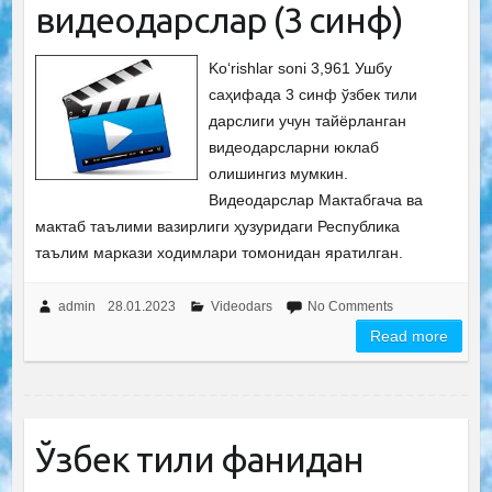
видеодарслар (3 синф)
Ko‘rishlar soni 3,961 Ушбу
саҳифада 3 синф ўзбек тили
дарслиги учун тайёрланган
видеодарсларни юклаб
олишингиз мумкин.
Видеодарслар Мактабгача ва
мактаб таълими вазирлиги ҳузуридаги Республика
таълим маркази ходимлари томонидан яратилган.
admin
28.01.2023
Videodars
No Comments
Read more
Ўзбек тили фанидан