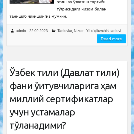
этиш ва ўтказиш тартиби
тўғрисидаги низом билан
танишиб чиқишингиз мумкин.
admin
22.09.2023
Tanlovlar
,
Nizom
,
Yil o‘qituvchisi tanlovi
Read more
Ўзбек тили (Давлат тили)
фани ўқитувчиларига ҳам
миллий сертификатлар
учун устамалар
тўланадими?