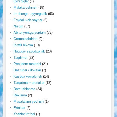
Qo‘shiqlar
(1)
Malaka oshirish
(19)
Imtihonga tayyorgarlik
(63)
Foydali veb saytlar
(6)
Nizom
(37)
Abituriyentga yordam
(72)
Ommalashtirish
(9)
Ibratli hikoya
(10)
Huquqiy savodxonlik
(28)
Taqdimot
(22)
Prezident maktabi
(21)
Dasturlar / ilovalar
(7)
Kasbga yo'naltirish
(14)
Tarqatma materiallar
(13)
Dars ishlanma
(34)
Reklama
(2)
Masalalarni yechish
(1)
Ertaklar
(2)
Yoshlar ittifoqi
(1)