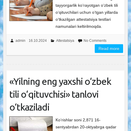
tayyorgarlik ko‘rayotgan o‘zbek tili
o‘qituvchilari uchun o‘tgan yillarda
o‘tkazilgan attestatsiya testlari
namunalari keltirilmoqda.
admin
16.10.2024
Attestatsiya
No Comments
Read more
«Yilning eng yaxshi o‘zbek
tili o‘qituvchisi» tanlovi
o‘tkaziladi
Ko‘rishlar soni 2,871 16-
sentyabrdan 20-oktyabrga qadar