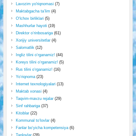
Lavozim yo'riqnomasi
(7)
Maktabgacha ta’lim
(4)
O‘lchov birliklari
(5)
Mashhurlar hayoti
(19)
Direktor o‘rinbosariga
(61)
Xorijiy universitetlar
(4)
Salomatlik
(12)
Ingliz tilini o‘rganamiz!
(44)
Koreys tilini o‘rganamiz!
(5)
Rus tilini o‘rganamiz!
(16)
Yo‘riqnoma
(23)
Internet texnologiyalari
(13)
Maktab xonasi
(4)
Taqvim-mavzu rejalar
(29)
Sinf rahbariga
(37)
Kitoblar
(22)
Kommunal to‘lovlar
(4)
Fanlar bo‘yicha kompetensiya
(6)
Tanlovlar
(28)