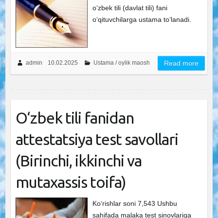
oʻzbek tili (davlat tili) fani
oʻqituvchilarga ustama to‘lanadi.
admin
10.02.2025
Ustama / oylik maosh
Read more
O‘zbek tili fanidan
attestatsiya test savollari
(Birinchi, ikkinchi va
mutaxassis toifa)
Ko‘rishlar soni 7,543 Ushbu
sahifada malaka test sinovlariga