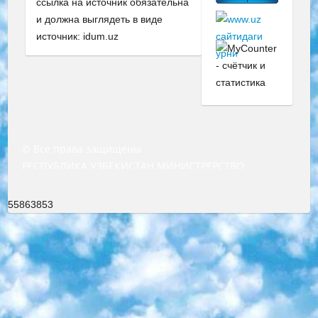
ссылка на источник обязательна
и должна выглядеть в виде
источник: idum.uz
© Все права защищены
РЕСПУБЛИКА УЗБЕКИСТАН МИНИСТРЕРСТВО ДОШКОЛЬНОГО И ШКОЛЬНОГО ОБРАЗОВАНИЯ КОМАНДА в общеобразовательных учреждениях в 2023-2024 учебном году организация и проведение итоговой государственной аттестации обучающихся о Министра дошкольного и школьного образования Республики Узбекистан от 4 марта 2008 года (постановлением Минюста от 20 марта 2008 года № 1778 государственной регистрации) «Итоговое состояние учащихся общего среднего образования на основании положения об утверждении положения об аттестации общего среднего образования выпускной экзамен студентов в образовательных учреждениях в 2023-2024 учебном году В целях организации и прохождения аттестации приказываю: 1. Следующее: перечень предметов, по которым будет проводиться итоговая государственная аттестация и экзамен формы перевода согласно приложению 1; сертификаты международного образца, оценивающие уровень владения иностранными языками перечень согласно приложению 2; 2. Педагогический при специализированных образовательных учреждениях. научно-практический центр квалификации и международной оценки (Д.Давидова) 2024 г. До 25 марта: задания по предметам, по которым будет проводиться итоговая аттестация разработка и утверждение технических условий; итоговая аттестация на основании разработанного предметного задания разработка вопросов по предметам (устно и письменно), экзамен передача; общеобразовательные средние школы и специальные учебные заведения учащиеся выпускных классов школ и интернатов в агентской системе подготовка базы данных экзаменационных материалов и критериев оценки; перевод базы экзаменационных материалов на все языки обучения подать в Республиканский образовательный центр для изготовления; варианты экзаменов на основе разработанных контрольных материалов пусть будут поставлены задачи формирования. 3. Республиканский образовательный центр (Ш.Худайкулов) до 5 апреля 2024 года. до: база данных предоставленных экзаменационных материалов на все языки обучения перевод и экспертиза; для слепых, слабовидящих, глухих, слабослышащих и умственно отсталых детей учащиеся выпускных классов специализированных школ и школ-интернатов база данных экзаменационных материалов на всех преподаваемых языках подготовка критериев оценки; специализированные школы для умственно отсталых детей и технологии для учащихся выпускных классов школ-интернатов разработка соответствующих рекомендаций и критериев проведения ЕГЭ по естествознанию давать задания. 4. Педагогический при специализированных образовательных учреждениях. Научно-практический центр навыков и международной оценки (Д.Давидова), Республика образовательный центр (Худайкулов Ш.) итоговый государственный аттестационный экзамен ориентирован на творческое и логическое мышление при подготовке базы материалов учитывать введение заданий. 5. Следует отметить, что: сертификат государственного образца о знании общеобразовательного предмета и как минимум национальный уровень B1 по предметам на иностранных языках, указанным в Приложении 2. или международно признанный сертификат эквивалентного уровня студенты, изучающие определенный предмет, освобождаются от экзамена; по соответствующим предметам запланирована итоговая государственная аттестация за день до дня, путем жеребьевки Рабочей группой (в письменной форме по предметам, проводимым в форме) из числа сформированных вариантов выбрано 2 варианта; 2 выбранных варианта экзамена анонсированы на официальном сайте министерства и все выпускники по всей стране на основе этих вариантов проводит итоговую государственную аттестацию. 6. Государственное образование учащихся средних общеобразовательных учреждений. знания в соответствии с квалификационными требованиями, которые необходимо приобрести на основании стандартов итоговый (выпускной) контроль для 9 и 11 классов в целях тестирования Экзамены (далее – экзамены) состоят из предметов, перечисленных в приложении 1. будет сделано. 7. Экзамены пройдут с 26 мая по 15 июня 2024 г. (кроме науки физического воспитания). 8. Физическая для учащихся 9 классов общесредних образовательных учреждений. Экзамены по предмету «Образование, квалификация медицина» 1-6 мая 2024 года. сотрудники перевести под присмотр (с отклонениями в физическом или умственном развитии) специализированная школа для детей, школы-интернаты и со сколиозом школы-интернаты санаторного типа для больных детей исключены). 9. Он был слепым, слабовидящим и имел нарушения опорно-двигательного аппарата. экзамены в специализированных школах и интернатах для детей должны проводиться исходя из требований, предъявляемых к общеобразовательным учреждениям (физкультура кроме науки). 10. Специализированная школа для глухих и слабослышащих детей. и экзамены в интернатах и быть реализован в виде письменного теста по математике. 11. Специальность для умственно отсталых детей. Для 9 класса Родной язык и литературное письмо Государственный язык (язык обучения – узбекский). для неклассов) написано Математическое письмо Письменная/устная история Узбекистана Физическое воспитание практично Итоговый контроль Для 11 класса Написание родного языка и литературы (эссе) Математическое письмо Узбекский язык (обучение на узбекском языке) не посещающее общее среднее образование для учреждений)/Образовательное учреждение выбор письменный и устный Иностранный язык письменный/устный Письменная/устная история Узбекистана *По выбору студента:  Химия  Физика  Основы государственного права  География 10 бесплатных образовательных ресурсов - Мы составили подборку онлайн-проектов с интерактивными упражнениями, видеолекциями и статьями. Они помогут вам обрести новые и освежить старые знания бесплатно. 1. «ИНТУИТ» Старейшая образовательная площадка Рунета. Здесь вы найдёте сотни текстовых и видеокурсов на десятки различных тем — от программирования до психологии. Многие курсы подготовлены российскими университетами и крупными международными компаниями вроде Intel и Microsoft. Самостоятельное обучение бесплатное, но желающие могут оплатить услуги персональных наставников. 2. «Смартия» знакомит с актуальными профессиями и подсказывает, как им обучаться. Выбрав заинтересовавшую вас специальность — SMM-специалист, фотограф, веб-дизайнер или другую, — увидите список необходимых для неё умений. Чтобы вы могли освоить их самостоятельно, для каждого умения площадка отображает подборку ссылок на учебные материалы. Хотя «Смартия» ориентируется на русскоязычную аудиторию, часть контента всё же доступна только на английском. 3. «Лекторий Физтеха» Проект Московского физико-технического института (Физтеха). С его помощью вы можете смотреть онлайн серии лекций, записанные на видео в этом вузе. В числе доступных предметов — физика, биология, химия, информационные технологии и другие. К некоторым лекциям администрация ресурса прилагает готовые конспекты, которые можно скачивать в PDF-формате. 4. ITMOcourses Онлайн-площадка Санкт-Петербургского национального исследовательского университета информационных технологий, механики и оптики (ИТМО). Ресурс предоставляет свободный доступ к курсам, разработанным в этом вузе. Каталог материалов разбит на четыре категории: «Оптические системы и технологии», «Приборостроение и робототехника», «Информационные технологии» и «Биотехнологии». Курсы состоят из видеолекций, интерактивных демонстраций и заданий. 5. «КиберЛенинка» Электронная научная библиотека открытого доступа. Каталог площадки регулярно обрастает текстами статей из различных научных изданий. Сгруппированные по журналам и рубрикам публикации можно читать онлайн или скачивать целиком в PDF-формате. Проект нацелен на популяризацию науки за счёт открытого доступа к качественной информации. 6. «ПостНаука» На этом ресурсе публикуют подборки видеолекций, составленные экспертами из разных отраслей и объединённые общими темами. Среди них, к примеру, есть серии «Биоинформатика и геномика», «Культура средневековой Скандинавии» и Cinema Studies о теории кино. Каждая подборка лекций — логически связанная история, рассказанная экспертом от первого лица. Кроме того, на сайте появляются научно-образовательные статьи и тесты на разные темы. 7. «Newочём» Команда проекта «Newочём» отбирает самые интересные тексты из англоязычных СМИ и переводит те из них, за которые голосуют участники сообщества «ВКонтакте». По большей части это научно-популярные статьи. Редакторы придумывают лишь заголовки, в остальном содержание переводов соответствует оригиналам. Полные тексты можно читать прямо в социальной сети. 8. InternetUrok Онлайн-база материалов по основным дисциплинам школьной программы. Информация на сайте структурирована по классам, предметам и темам (урокам). Каждый урок состоит из видеолекций и конспектов. Есть также интерактивные тренажёры и тесты для закрепления пройденного материала. Даже если вы давно окончили школу, возможность повторить программу старших классов всегда может пригодиться. 9. Edutainme Ещё один ресурс об образовании. В отличие от Newtonew, как мне кажется, Edutainme больше ориентируется на представителей индустрии: педагогов, предпринимателей, разработчиков образовательных проектов. Но и любой, кто просто стремится к саморазвитию, найдёт на сайте много полезного и интересного для себя. Например, информацию о новых курсах и образовательных сервисах. 10. Newtonew Онлайн-медиа об образовании и обучении в широком смысле. Авторы Newtonew пишут об инструментах, заведениях, тактиках и стратегиях, которые помогают учить других и получать новые знания самостоятельно. На этой площадке вы найдёте новости, обзоры, аналитические мате
55863853