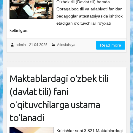
O‘zbek tili (Davlat tili) hamda
Qoraqalpoq tili va adabiyoti fanidan
pedagoglar attestatsiyasida ishtirok
etadigan o‘qituvchilar ro‘yxati
keltirilgan.
admin
21.04.2025
Attestatsiya
Read more
Maktablardagi oʻzbek tili
(davlat tili) fani
oʻqituvchilarga ustama
to‘lanadi
Ko‘rishlar soni 3,821 Maktablardagi