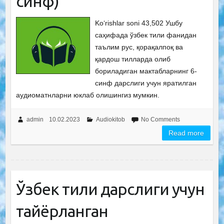
синф)
Ko‘rishlar soni 43,502 Ушбу
саҳифада ўзбек тили фанидан
таълим рус, қорақалпоқ ва
қардош тилларда олиб
бориладиган мактабларнинг 6-
синф дарслиги учун яратилган
аудиоматнларни юклаб олишингиз мумкин.
admin
10.02.2023
Audiokitob
No Comments
Read more
Ўзбек тили дарслиги учун
тайёрланган