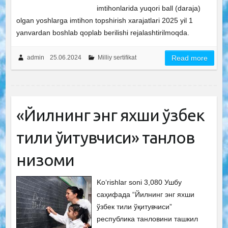
imtihonlarida yuqori ball (daraja)
olgan yoshlarga imtihon topshirish xarajatlari 2025 yil 1
yanvardan boshlab qoplab berilishi rejalashtirilmoqda.
admin
25.06.2024
Milliy sertifikat
Read more
«Йилнинг энг яхши ўзбек
тили ўқитувчиси» танлов
низоми
Ko‘rishlar soni 3,080 Ушбу
саҳифада “Йилнинг энг яхши
ўзбек тили ўқитувчиси”
республика танловини ташкил