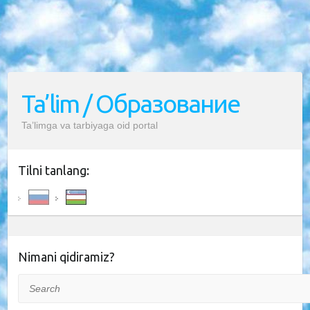
Ta’lim / Образование
Ta’limga va tarbiyaga oid portal
Tilni tanlang:
Nimani qidiramiz?
Search