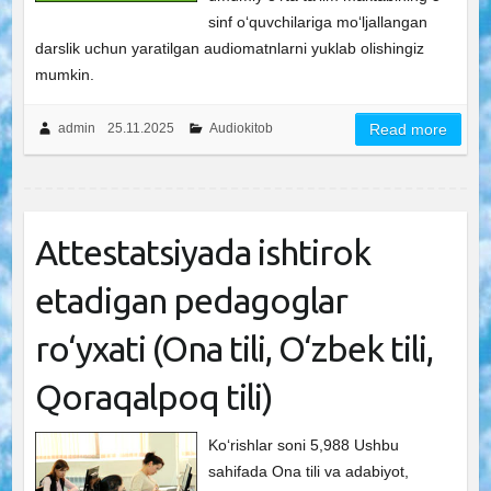
sinf o‘quvchilariga mo‘ljallangan
darslik uchun yaratilgan audiomatnlarni yuklab olishingiz
mumkin.
admin
25.11.2025
Audiokitob
Read more
Attestatsiyada ishtirok
etadigan pedagoglar
ro‘yxati (Ona tili, O‘zbek tili,
Qoraqalpoq tili)
Ko‘rishlar soni 5,988 Ushbu
sahifada Ona tili va adabiyot,