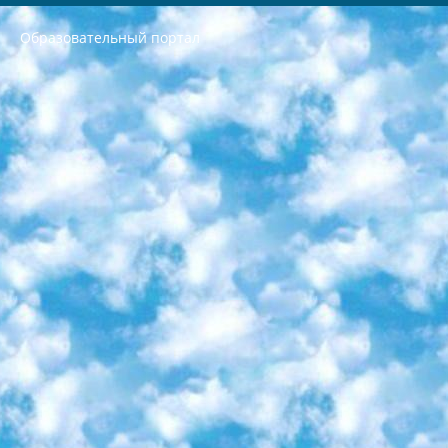
Образовательный портал
РЕСПУБЛИКА УЗБЕКИСТАН МИНИСТРЕРСТВО ДОШКОЛЬНОГО И ШКОЛЬНОГО ОБРАЗОВАНИЯ КОМАНДА в общеобразовательных учреждениях в 2023-2024 учебном году организация и проведение итоговой государственной аттестации обучающихся о Министра дошкольного и школьного образования Республики Узбекистан от 4 марта 2008 года (постановлением Минюста от 20 марта 2008 года № 1778 государственной регистрации) «Итоговое состояние учащихся общего среднего образования на основании положения об утверждении положения об аттестации общего среднего образования выпускной экзамен студентов в образовательных учреждениях в 2023-2024 учебном году В целях организации и прохождения аттестации приказываю: 1. Следующее: перечень предметов, по которым будет проводиться итоговая государственная аттестация и экзамен формы перевода согласно приложению 1; сертификаты международного образца, оценивающие уровень владения иностранными языками перечень согласно приложению 2; 2. Педагогический при специализированных образовательных учреждениях. научно-практический центр квалификации и международной оценки (Д.Давидова) 2024 г. До 25 марта: задания по предметам, по которым будет проводиться итоговая аттестация разработка и утверждение технических условий; итоговая аттестация на основании разработанного предметного задания разработка вопросов по предметам (устно и письменно), экзамен передача; общеобразовательные средние школы и специальные учебные заведения учащиеся выпускных классов школ и интернатов в агентской системе подготовка базы данных экзаменационных материалов и критериев оценки; перевод базы экзаменационных материалов на все языки обучения подать в Республиканский образовательный центр для изготовления; варианты экзаменов на основе разработанных контрольных материалов пусть будут поставлены задачи формирования. 3. Республиканский образовательный центр (Ш.Худайкулов) до 5 апреля 2024 года. до: база данных предоставленных экзаменационных материалов на все языки обучения перевод и экспертиза; для слепых, слабовидящих, глухих, слабослышащих и умственно отсталых детей учащиеся выпускных классов специализированных школ и школ-интернатов база данных экзаменационных материалов на всех преподаваемых языках подготовка критериев оценки; специализированные школы для умственно отсталых детей и технологии для учащихся выпускных классов школ-интернатов разработка соответствующих рекомендаций и критериев проведения ЕГЭ по естествознанию давать задания. 4. Педагогический при специализированных образовательных учреждениях. Научно-практический центр навыков и международной оценки (Д.Давидова), Республика образовательный центр (Худайкулов Ш.) итоговый государственный аттестационный экзамен ориентирован на творческое и логическое мышление при подготовке базы материалов учитывать введение заданий. 5. Следует отметить, что: сертификат государственного образца о знании общеобразовательного предмета и как минимум национальный уровень B1 по предметам на иностранных языках, указанным в Приложении 2. или международно признанный сертификат эквивалентного уровня студенты, изучающие определенный предмет, освобождаются от экзамена; по соответствующим предметам запланирована итоговая государственная аттестация за день до дня, путем жеребьевки Рабочей группой (в письменной форме по предметам, проводимым в форме) из числа сформированных вариантов выбрано 2 варианта; 2 выбранных варианта экзамена анонсированы на официальном сайте министерства и все выпускники по всей стране на основе этих вариантов проводит итоговую государственную аттестацию. 6. Государственное образование учащихся средних общеобразовательных учреждений. знания в соответствии с квалификационными требованиями, которые необходимо приобрести на основании стандартов итоговый (выпускной) контроль для 9 и 11 классов в целях тестирования Экзамены (далее – экзамены) состоят из предметов, перечисленных в приложении 1. будет сделано. 7. Экзамены пройдут с 26 мая по 15 июня 2024 г. (кроме науки физического воспитания). 8. Физическая для учащихся 9 классов общесредних образовательных учреждений. Экзамены по предмету «Образование, квалификация медицина» 1-6 мая 2024 года. сотрудники перевести под присмотр (с отклонениями в физическом или умственном развитии) специализированная школа для детей, школы-интернаты и со сколиозом школы-интернаты санаторного типа для больных детей исключены). 9. Он был слепым, слабовидящим и имел нарушения опорно-двигательного аппарата. экзамены в специализированных школах и интернатах для детей должны проводиться исходя из требований, предъявляемых к общеобразовательным учреждениям (физкультура кроме науки). 10. Специализированная школа для глухих и слабослышащих детей. и экзамены в интернатах и быть реализован в виде письменного теста по математике. 11. Специальность для умственно отсталых детей. Для 9 класса Родной язык и литературное письмо Государственный язык (язык обучения – узбекский). для неклассов) написано Математическое письмо Письменная/устная история Узбекистана Физическое воспитание практично Итоговый контроль Для 11 класса Написание родного языка и литературы (эссе) Математическое письмо Узбекский язык (обучение на узбекском языке) не посещающее общее среднее образование для учреждений)/Образовательное учреждение выбор письменный и устный Иностранный язык письменный/устный Письменная/устная история Узбекистана *По выбору студента:  Химия  Физика  Основы государственного права  География 10 бесплатных образовательных ресурсов - Мы составили подборку онлайн-проектов с интерактивными упражнениями, видеолекциями и статьями. Они помогут вам обрести новые и освежить старые знания бесплатно. 1. «ИНТУИТ» Старейшая образовательная площадка Рунета. Здесь вы найдёте сотни текстовых и видеокурсов на десятки различных тем — от программирования до психологии. Многие курсы подготовлены российскими университетами и крупными международными компаниями вроде Intel и Microsoft. Самостоятельное обучение бесплатное, но желающие могут оплатить услуги персональных наставников. 2. «Смартия» знакомит с актуальными профессиями и подсказывает, как им обучаться. Выбрав заинтересовавшую вас специальность — SMM-специалист, фотограф, веб-дизайнер или другую, — увидите список необходимых для неё умений. Чтобы вы могли освоить их самостоятельно, для каждого умения площадка отображает подборку ссылок на учебные материалы. Хотя «Смартия» ориентируется на русскоязычную аудиторию, часть контента всё же доступна только на английском. 3. «Лекторий Физтеха» Проект Московского физико-технического института (Физтеха). С его помощью вы можете смотреть онлайн серии лекций, записанные на видео в этом вузе. В числе доступных предметов — физика, биология, химия, информационные технологии и другие. К некоторым лекциям администрация ресурса прилагает готовые конспекты, которые можно скачивать в PDF-формате. 4. ITMOcourses Онлайн-площадка Санкт-Петербургского национального исследовательского университета информационных технологий, механики и оптики (ИТМО). Ресурс предоставляет свободный доступ к курсам, разработанным в этом вузе. Каталог материалов разбит на четыре категории: «Оптические системы и технологии», «Приборостроение и робототехника», «Информационные технологии» и «Биотехнологии». Курсы состоят из видеолекций, интерактивных демонстраций и заданий. 5. «КиберЛенинка» Электронная научная библиотека открытого доступа. Каталог площадки регулярно обрастает текстами статей из различных научных изданий. Сгруппированные по журналам и рубрикам публикации можно читать онлайн или скачивать целиком в PDF-формате. Проект нацелен на популяризацию науки за счёт открытого доступа к качественной информации. 6. «ПостНаука» На этом ресурсе публикуют подборки видеолекций, составленные экспертами из разных отраслей и объединённые общими темами. Среди них, к примеру, есть серии «Биоинформатика и геномика», «Культура средневековой Скандинавии» и Cinema Studies о теории кино. Каждая подборка лекций — логически связанная история, рассказанная экспертом от первого лица. Кроме того, на сайте появляются научно-образовательные статьи и тесты на разные темы. 7. «Newочём» Команда проекта «Newочём» отбирает самые интересные тексты из англоязычных СМИ и переводит те из них, за которые голосуют участники сообщества «ВКонтакте». По большей части это научно-популярные статьи. Редакторы придумывают лишь заголовки, в остальном содержание переводов соответствует оригиналам. Полные тексты можно читать прямо в социальной сети. 8. InternetUrok Онлайн-база материалов по основным дисциплинам школьной программы. Информация на сайте структурирована по классам, предметам и темам (урокам). Каждый урок состоит из видеолекций и конспектов. Есть также интерактивные тренажёры и тесты для закрепления пройденного материала. Даже если вы давно окончили школу, возможность повторить программу старших классов всегда может пригодиться. 9. Edutainme Ещё один ресурс об образовании. В отличие от Newtonew, как мне кажется, Edutainme больше ориентируется на представителей индустрии: педагогов, предпринимателей, разработчиков образовательных проектов. Но и любой, кто просто стремится к саморазвитию, найдёт на сайте много полезного и интересного для себя. Например, информацию о новых курсах и образовательных сервисах. 10. Newtonew Онлайн-медиа об образовании и обучении в широком смысле. Авторы Newtonew пишут об инструментах, заведениях, тактиках и стратегиях, которые помогают учить других и получать новые знания самостоятельно. На этой площадке вы найдёте новости, обзоры, аналитические мат