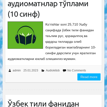
аудиоматнлар тўплами
(10 синф)
Ko‘rishlar soni 25,710 Ушбу
саҳифада ўзбек тили фанидан
таълим рус, қорақалпоқ ва
қардош тилларда олиб
бориладиган мактабларнинг 10-
синфи дарслиги учун яратилган
аудиоматнларни юклаб олишингиз мумкин.
admin
25.01.2023
Audiokitob
No Comments
Read more
Ўзбек тили фанидан