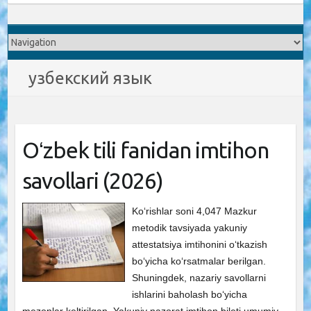
узбекский язык
Oʻzbek tili fanidan imtihon
savollari (2026)
Ko‘rishlar soni 4,047 Mazkur
metodik tavsiyada yakuniy
attestatsiya imtihonini o‘tkazish
bo‘yicha ko‘rsatmalar berilgan.
Shuningdek, nazariy savollarni
ishlarini baholash bo‘yicha