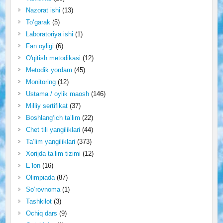
Nazorat ishi
(13)
To‘garak
(5)
Laboratoriya ishi
(1)
Fan oyligi
(6)
O'qitish metodikasi
(12)
Metodik yordam
(45)
Monitoring
(12)
Ustama / oylik maosh
(146)
Milliy sertifikat
(37)
Boshlang‘ich ta’lim
(22)
Chet tili yangiliklari
(44)
Ta’lim yangiliklari
(373)
Xorijda ta’lim tizimi
(12)
E’lon
(16)
Olimpiada
(87)
So‘rovnoma
(1)
Tashkilot
(3)
Ochiq dars
(9)