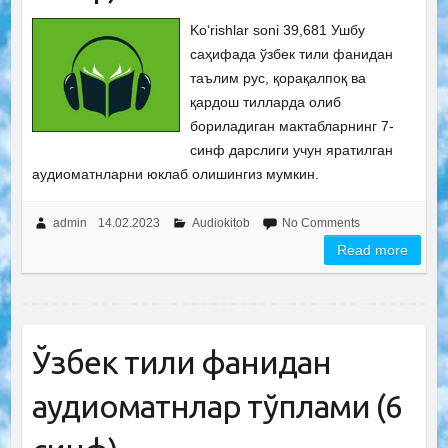
Ko‘rishlar soni 39,681 Ушбу
саҳифада ўзбек тили фанидан
таълим рус, қорақалпоқ ва
қардош тилларда олиб
бориладиган мактабларнинг 7-
синф дарслиги учун яратилган
аудиоматнларни юклаб олишингиз мумкин.
admin
14.02.2023
Audiokitob
No Comments
Read more
Ўзбек тили фанидан
аудиоматнлар тўплами (6