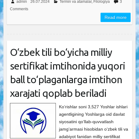
admin
26.07.2024
Termin va atamalar
,
Filologiya
3
Comments
Read more
O‘zbek tili bo‘yicha milliy
sertifikat imtihonida yuqori
ball to‘plaganlarga imtihon
xarajati qoplab beriladi
Ko‘rishlar soni 3,527 Yoshlar ishlari
agentligining Yoshlarga oid davlat
siyosatini qo‘llab-quvvatlash
jamg‘armasi hisobidan o‘zbek tili va
adabiyot fanidan milliy sertifikat