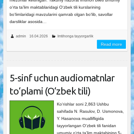
mezonlar keltirilgan. Yakuniy nazorat imtihon bileti umumiy
o‘rta ta’lim maktablaridagi Oʻzbek tili kurslarining
bo‘limlaridagi mavzularini qamrab olgan bo‘lib, savollar
darsliklar asosida…
admin
16.04.2026
Imtihonga tayyorgarlik
Read more
5-sinf uchun audiomatnlar
to‘plami (O‘zbek tili)
Ko‘rishlar soni 2,863 Ushbu
sahifada N. Rasulov, D. Usmonova,
Y. Hasanova muallifligida
tayyorlangan O‘zbek tili fanidan
umumiy o‘rta ta’lim maktabining 5-