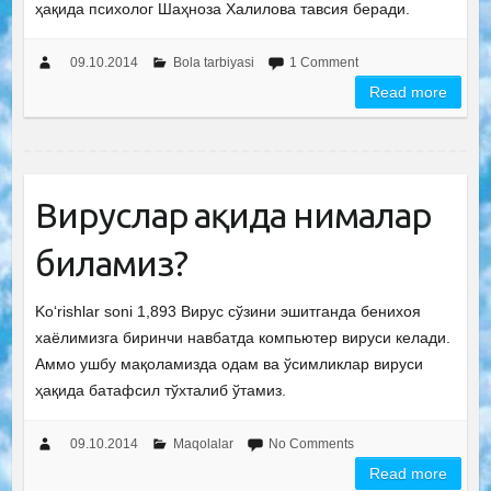
ҳақида психолог Шаҳноза Халилова тавсия беради.
09.10.2014
Bola tarbiyasi
1 Comment
Read more
Вируслар ҳақида нималар
биламиз?
Ko‘rishlar soni 1,893 Вирус сўзини эшитганда бенихоя
хаёлимизга биринчи навбатда компьютер вируси келади.
Аммо ушбу мақоламизда одам ва ўсимликлар вируси
ҳақида батафсил тўхталиб ўтамиз.
09.10.2014
Maqolalar
No Comments
Read more