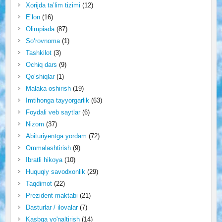
Xorijda ta’lim tizimi
(12)
E’lon
(16)
Olimpiada
(87)
So‘rovnoma
(1)
Tashkilot
(3)
Ochiq dars
(9)
Qo‘shiqlar
(1)
Malaka oshirish
(19)
Imtihonga tayyorgarlik
(63)
Foydali veb saytlar
(6)
Nizom
(37)
Abituriyentga yordam
(72)
Ommalashtirish
(9)
Ibratli hikoya
(10)
Huquqiy savodxonlik
(29)
Taqdimot
(22)
Prezident maktabi
(21)
Dasturlar / ilovalar
(7)
Kasbga yo'naltirish
(14)