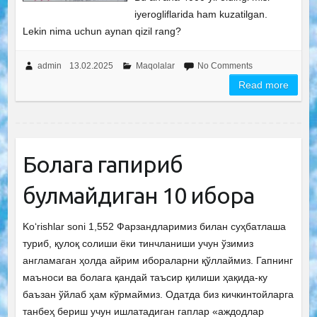
iyerogliflarida ham kuzatilgan.
Lekin nima uchun aynan qizil rang?
admin
13.02.2025
Maqolalar
No Comments
Read more
Болага гапириб
булмайдиган 10 ибора
Ko‘rishlar soni 1,552 Фарзандларимиз билан суҳбатлаша
туриб, қулоқ солиши ёки тинчланиши учун ўзимиз
англамаган ҳолда айрим ибораларни қўллаймиз. Гапнинг
маъноси ва болага қандай таъсир қилиши ҳақида-ку
баъзан ўйлаб ҳам кўрмаймиз. Одатда биз кичкинтойларга
танбеҳ бериш учун ишлатадиган гаплар «аждодлар