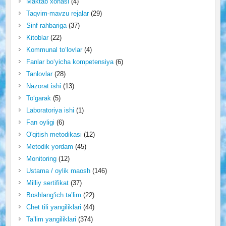
Maktab xonasi
(4)
Taqvim-mavzu rejalar
(29)
Sinf rahbariga
(37)
Kitoblar
(22)
Kommunal to‘lovlar
(4)
Fanlar bo‘yicha kompetensiya
(6)
Tanlovlar
(28)
Nazorat ishi
(13)
To‘garak
(5)
Laboratoriya ishi
(1)
Fan oyligi
(6)
O'qitish metodikasi
(12)
Metodik yordam
(45)
Monitoring
(12)
Ustama / oylik maosh
(146)
Milliy sertifikat
(37)
Boshlang‘ich ta’lim
(22)
Chet tili yangiliklari
(44)
Ta’lim yangiliklari
(374)