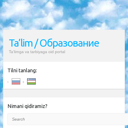
Ta’lim / Образование
Ta’limga va tarbiyaga oid portal
Tilni tanlang:
Nimani qidiramiz?
Search