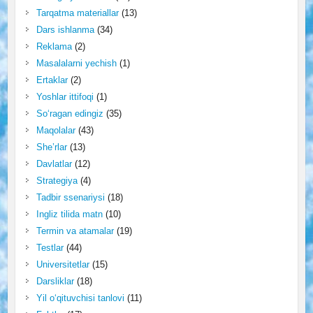
Tarqatma materiallar
(13)
Dars ishlanma
(34)
Reklama
(2)
Masalalarni yechish
(1)
Ertaklar
(2)
Yoshlar ittifoqi
(1)
So‘ragan edingiz
(35)
Maqolalar
(43)
She’rlar
(13)
Davlatlar
(12)
Strategiya
(4)
Tadbir ssenariysi
(18)
Ingliz tilida matn
(10)
Termin va atamalar
(19)
Testlar
(44)
Universitetlar
(15)
Darsliklar
(18)
Yil o‘qituvchisi tanlovi
(11)