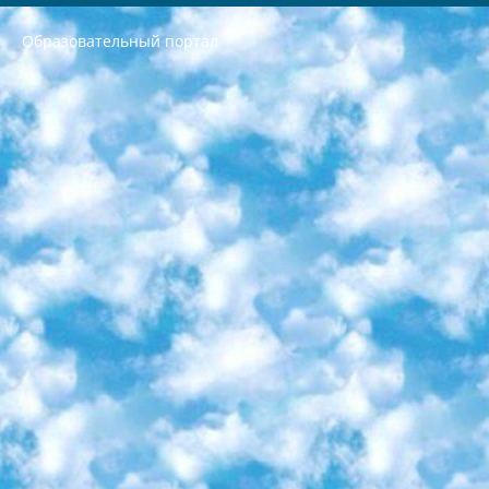
Образовательный портал
РЕСПУБЛИКА УЗБЕКИСТАН МИНИСТРЕРСТВО ДОШКОЛЬНОГО И ШКОЛЬНОГО ОБРАЗОВАНИЯ КОМАНДА в общеобразовательных учреждениях в 2023-2024 учебном году организация и проведение итоговой государственной аттестации обучающихся о Министра дошкольного и школьного образования Республики Узбекистан от 4 марта 2008 года (постановлением Минюста от 20 марта 2008 года № 1778 государственной регистрации) «Итоговое состояние учащихся общего среднего образования на основании положения об утверждении положения об аттестации общего среднего образования выпускной экзамен студентов в образовательных учреждениях в 2023-2024 учебном году В целях организации и прохождения аттестации приказываю: 1. Следующее: перечень предметов, по которым будет проводиться итоговая государственная аттестация и экзамен формы перевода согласно приложению 1; сертификаты международного образца, оценивающие уровень владения иностранными языками перечень согласно приложению 2; 2. Педагогический при специализированных образовательных учреждениях. научно-практический центр квалификации и международной оценки (Д.Давидова) 2024 г. До 25 марта: задания по предметам, по которым будет проводиться итоговая аттестация разработка и утверждение технических условий; итоговая аттестация на основании разработанного предметного задания разработка вопросов по предметам (устно и письменно), экзамен передача; общеобразовательные средние школы и специальные учебные заведения учащиеся выпускных классов школ и интернатов в агентской системе подготовка базы данных экзаменационных материалов и критериев оценки; перевод базы экзаменационных материалов на все языки обучения подать в Республиканский образовательный центр для изготовления; варианты экзаменов на основе разработанных контрольных материалов пусть будут поставлены задачи формирования. 3. Республиканский образовательный центр (Ш.Худайкулов) до 5 апреля 2024 года. до: база данных предоставленных экзаменационных материалов на все языки обучения перевод и экспертиза; для слепых, слабовидящих, глухих, слабослышащих и умственно отсталых детей учащиеся выпускных классов специализированных школ и школ-интернатов база данных экзаменационных материалов на всех преподаваемых языках подготовка критериев оценки; специализированные школы для умственно отсталых детей и технологии для учащихся выпускных классов школ-интернатов разработка соответствующих рекомендаций и критериев проведения ЕГЭ по естествознанию давать задания. 4. Педагогический при специализированных образовательных учреждениях. Научно-практический центр навыков и международной оценки (Д.Давидова), Республика образовательный центр (Худайкулов Ш.) итоговый государственный аттестационный экзамен ориентирован на творческое и логическое мышление при подготовке базы материалов учитывать введение заданий. 5. Следует отметить, что: сертификат государственного образца о знании общеобразовательного предмета и как минимум национальный уровень B1 по предметам на иностранных языках, указанным в Приложении 2. или международно признанный сертификат эквивалентного уровня студенты, изучающие определенный предмет, освобождаются от экзамена; по соответствующим предметам запланирована итоговая государственная аттестация за день до дня, путем жеребьевки Рабочей группой (в письменной форме по предметам, проводимым в форме) из числа сформированных вариантов выбрано 2 варианта; 2 выбранных варианта экзамена анонсированы на официальном сайте министерства и все выпускники по всей стране на основе этих вариантов проводит итоговую государственную аттестацию. 6. Государственное образование учащихся средних общеобразовательных учреждений. знания в соответствии с квалификационными требованиями, которые необходимо приобрести на основании стандартов итоговый (выпускной) контроль для 9 и 11 классов в целях тестирования Экзамены (далее – экзамены) состоят из предметов, перечисленных в приложении 1. будет сделано. 7. Экзамены пройдут с 26 мая по 15 июня 2024 г. (кроме науки физического воспитания). 8. Физическая для учащихся 9 классов общесредних образовательных учреждений. Экзамены по предмету «Образование, квалификация медицина» 1-6 мая 2024 года. сотрудники перевести под присмотр (с отклонениями в физическом или умственном развитии) специализированная школа для детей, школы-интернаты и со сколиозом школы-интернаты санаторного типа для больных детей исключены). 9. Он был слепым, слабовидящим и имел нарушения опорно-двигательного аппарата. экзамены в специализированных школах и интернатах для детей должны проводиться исходя из требований, предъявляемых к общеобразовательным учреждениям (физкультура кроме науки). 10. Специализированная школа для глухих и слабослышащих детей. и экзамены в интернатах и быть реализован в виде письменного теста по математике. 11. Специальность для умственно отсталых детей. Для 9 класса Родной язык и литературное письмо Государственный язык (язык обучения – узбекский). для неклассов) написано Математическое письмо Письменная/устная история Узбекистана Физическое воспитание практично Итоговый контроль Для 11 класса Написание родного языка и литературы (эссе) Математическое письмо Узбекский язык (обучение на узбекском языке) не посещающее общее среднее образование для учреждений)/Образовательное учреждение выбор письменный и устный Иностранный язык письменный/устный Письменная/устная история Узбекистана *По выбору студента:  Химия  Физика  Основы государственного права  География 10 бесплатных образовательных ресурсов - Мы составили подборку онлайн-проектов с интерактивными упражнениями, видеолекциями и статьями. Они помогут вам обрести новые и освежить старые знания бесплатно. 1. «ИНТУИТ» Старейшая образовательная площадка Рунета. Здесь вы найдёте сотни текстовых и видеокурсов на десятки различных тем — от программирования до психологии. Многие курсы подготовлены российскими университетами и крупными международными компаниями вроде Intel и Microsoft. Самостоятельное обучение бесплатное, но желающие могут оплатить услуги персональных наставников. 2. «Смартия» знакомит с актуальными профессиями и подсказывает, как им обучаться. Выбрав заинтересовавшую вас специальность — SMM-специалист, фотограф, веб-дизайнер или другую, — увидите список необходимых для неё умений. Чтобы вы могли освоить их самостоятельно, для каждого умения площадка отображает подборку ссылок на учебные материалы. Хотя «Смартия» ориентируется на русскоязычную аудиторию, часть контента всё же доступна только на английском. 3. «Лекторий Физтеха» Проект Московского физико-технического института (Физтеха). С его помощью вы можете смотреть онлайн серии лекций, записанные на видео в этом вузе. В числе доступных предметов — физика, биология, химия, информационные технологии и другие. К некоторым лекциям администрация ресурса прилагает готовые конспекты, которые можно скачивать в PDF-формате. 4. ITMOcourses Онлайн-площадка Санкт-Петербургского национального исследовательского университета информационных технологий, механики и оптики (ИТМО). Ресурс предоставляет свободный доступ к курсам, разработанным в этом вузе. Каталог материалов разбит на четыре категории: «Оптические системы и технологии», «Приборостроение и робототехника», «Информационные технологии» и «Биотехнологии». Курсы состоят из видеолекций, интерактивных демонстраций и заданий. 5. «КиберЛенинка» Электронная научная библиотека открытого доступа. Каталог площадки регулярно обрастает текстами статей из различных научных изданий. Сгруппированные по журналам и рубрикам публикации можно читать онлайн или скачивать целиком в PDF-формате. Проект нацелен на популяризацию науки за счёт открытого доступа к качественной информации. 6. «ПостНаука» На этом ресурсе публикуют подборки видеолекций, составленные экспертами из разных отраслей и объединённые общими темами. Среди них, к примеру, есть серии «Биоинформатика и геномика», «Культура средневековой Скандинавии» и Cinema Studies о теории кино. Каждая подборка лекций — логически связанная история, рассказанная экспертом от первого лица. Кроме того, на сайте появляются научно-образовательные статьи и тесты на разные темы. 7. «Newочём» Команда проекта «Newочём» отбирает самые интересные тексты из англоязычных СМИ и переводит те из них, за которые голосуют участники сообщества «ВКонтакте». По большей части это научно-популярные статьи. Редакторы придумывают лишь заголовки, в остальном содержание переводов соответствует оригиналам. Полные тексты можно читать прямо в социальной сети. 8. InternetUrok Онлайн-база материалов по основным дисциплинам школьной программы. Информация на сайте структурирована по классам, предметам и темам (урокам). Каждый урок состоит из видеолекций и конспектов. Есть также интерактивные тренажёры и тесты для закрепления пройденного материала. Даже если вы давно окончили школу, возможность повторить программу старших классов всегда может пригодиться. 9. Edutainme Ещё один ресурс об образовании. В отличие от Newtonew, как мне кажется, Edutainme больше ориентируется на представителей индустрии: педагогов, предпринимателей, разработчиков образовательных проектов. Но и любой, кто просто стремится к саморазвитию, найдёт на сайте много полезного и интересного для себя. Например, информацию о новых курсах и образовательных сервисах. 10. Newtonew Онлайн-медиа об образовании и обучении в широком смысле. Авторы Newtonew пишут об инструментах, заведениях, тактиках и стратегиях, которые помогают учить других и получать новые знания самостоятельно. На этой площадке вы найдёте новости, обзоры, аналитические мат