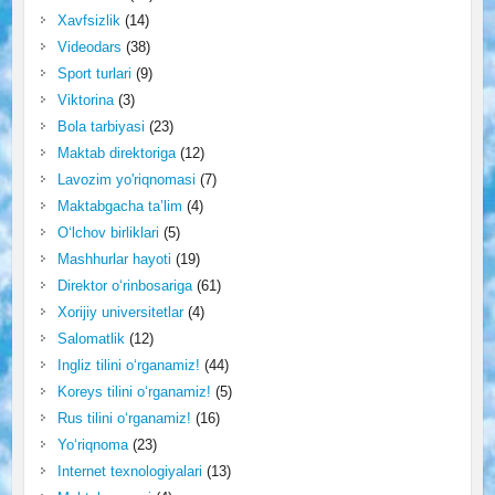
Xavfsizlik
(14)
Videodars
(38)
Sport turlari
(9)
Viktorina
(3)
Bola tarbiyasi
(23)
Maktab direktoriga
(12)
Lavozim yo'riqnomasi
(7)
Maktabgacha ta’lim
(4)
O‘lchov birliklari
(5)
Mashhurlar hayoti
(19)
Direktor o‘rinbosariga
(61)
Xorijiy universitetlar
(4)
Salomatlik
(12)
Ingliz tilini o‘rganamiz!
(44)
Koreys tilini o‘rganamiz!
(5)
Rus tilini o‘rganamiz!
(16)
Yo‘riqnoma
(23)
Internet texnologiyalari
(13)