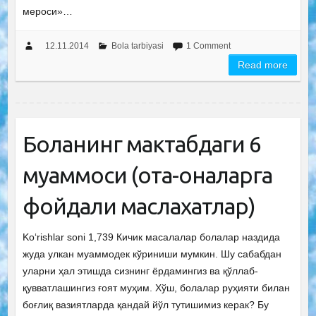
мероси»…
12.11.2014
Bola tarbiyasi
1 Comment
Read more
Боланинг мактабдаги 6
муаммоси (ота-оналарга
фойдали маслахатлар)
Ko‘rishlar soni 1,739 Кичик масалалар болалар наздида
жуда улкан муаммодек кўриниши мумкин. Шу сабабдан
уларни ҳал этишда сизнинг ёрдамингиз ва қўллаб-
қувватлашингиз ғоят муҳим. Хўш, болалар руҳияти билан
боғлиқ вазиятларда қандай йўл тутишимиз керак? Бу