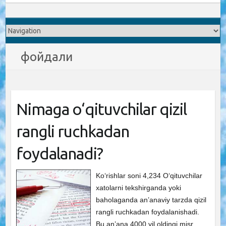
фойдали
Nimaga o‘qituvchilar qizil
rangli ruchkadan
foydalanadi?
Ko‘rishlar soni 4,234 O‘qituvchilar
xatolarni tekshirganda yoki
baholaganda an’anaviy tarzda qizil
rangli ruchkadan foydalanishadi.
Bu an’ana 4000 yil oldingi misr