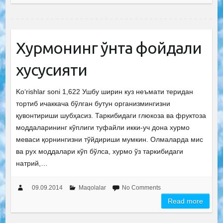
Хурмонинг ўнта фойдали
хусусияти
Ko‘rishlar soni 1,622 Ушбу ширин куз неъмати теридан
тортиб ичаккача бўлган бутун организмингизни
қувонтириши шубҳасиз. Таркибидаги глюкоза ва фруктоза
моддаларининг кўплиги туфайли икки-уч дона хурмо
меваси қорнингизни тўйдириши мумкин. Олмаларда мис
ва рух моддалари кўп бўлса, хурмо ўз таркибидаги
натрий,…
09.09.2014
Maqolalar
No Comments
Read more