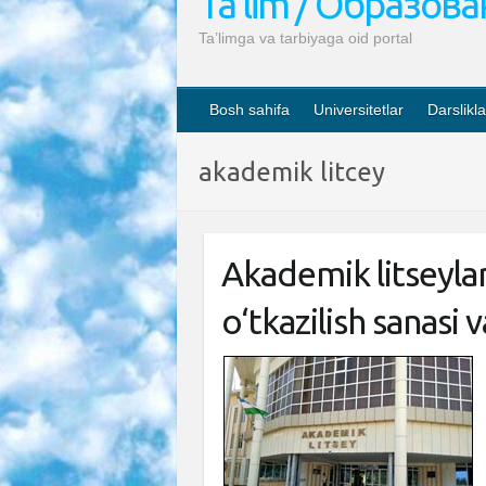
Ta’lim / Образов
Ta’limga va tarbiyaga oid portal
Bosh sahifa
Universitetlar
Darslikla
akademik litcey
Akademik litseylarg
o‘tkazilish sanasi 