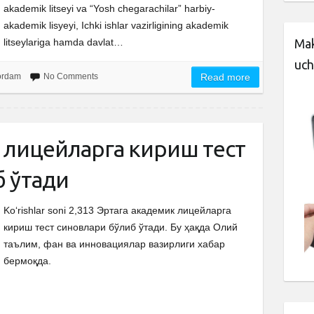
akademik litseyi va “Yosh chegarachilar” harbiy-
akademik lisyeyi, Ichki ishlar vazirligining akademik
litseylariga hamda davlat…
Mak
uch
yordam
No Comments
Read more
 лицейларга кириш тест
б ўтади
Ko‘rishlar soni 2,313 Эртага академик лицейларга
кириш тест синовлари бўлиб ўтади. Бу ҳақда Олий
таълим, фан ва инновациялар вазирлиги хабар
бермоқда.