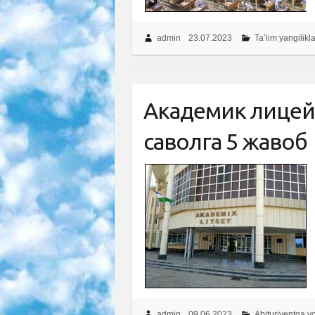
admin
23.07.2023
Ta’lim yangilikla
Академик лицейл
саволга 5 жавоб
admin
09.06.2023
Abituriyentga 