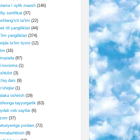
tama / oylik maosh
(146)
lliy sertifikat
(37)
shlang‘ich ta’lim
(22)
et tili yangiliklari
(44)
’lim yangiliklari
(374)
rijda ta’lim tizimi
(12)
lon
(16)
impiada
(87)
o‘rovnoma
(1)
shkilot
(3)
hiq dars
(9)
‘shiqlar
(1)
laka oshirish
(19)
tihonga tayyorgarlik
(63)
ydali veb saytlar
(6)
izom
(37)
ituriyentga yordam
(72)
malashtirish
(9)