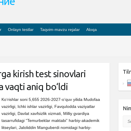
ание
r
Onlayn testlar
Taqvim-mavzu rejalar
Aloqa
a kirish test sinovlari
Til
va vaqti aniq bo‘ldi
Ko‘rishlar soni 5,655 2026-2027-o‘quv yilida Mudofaa
vazirligi, Ichki ishlar vazirligi, Favqulodda vaziyatlar
Nim
vazirligi, Davlat xavfsizlik xizmati, Milliy gvardiya
Sea
tasarrufidagi “Temurbeklar maktabi” harbiy-akademik
litseylari, Jaloliddin Manguberdi nomidagi harbiy-