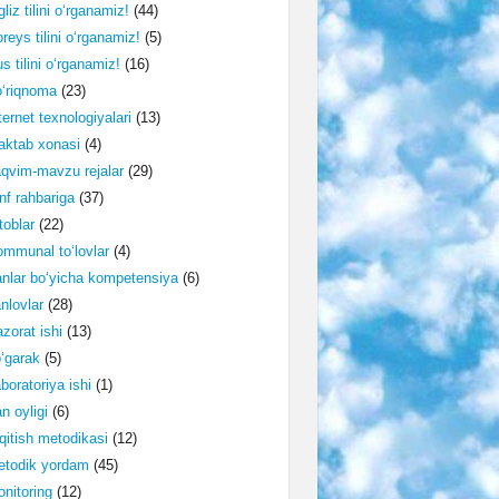
gliz tilini o‘rganamiz!
(44)
reys tilini o‘rganamiz!
(5)
s tilini o‘rganamiz!
(16)
‘riqnoma
(23)
ternet texnologiyalari
(13)
ktab xonasi
(4)
qvim-mavzu rejalar
(29)
nf rahbariga
(37)
toblar
(22)
mmunal to‘lovlar
(4)
nlar bo‘yicha kompetensiya
(6)
nlovlar
(28)
zorat ishi
(13)
‘garak
(5)
boratoriya ishi
(1)
n oyligi
(6)
qitish metodikasi
(12)
etodik yordam
(45)
nitoring
(12)