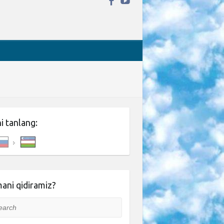
ni tanlang:
ani qidiramiz?
rch