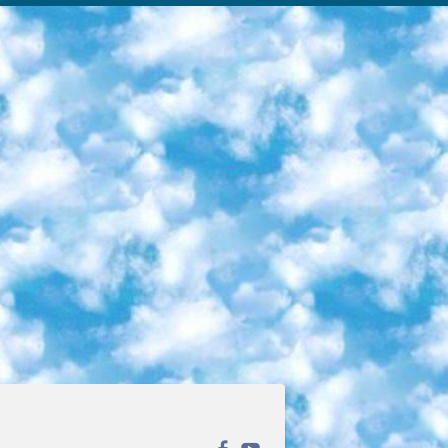
ека открытого доступа. Каталог площадки регулярно обрастает текстами статей из различных научных изданий. Сгруппированные по журналам и рубрикам публикации можно читать онлайн или скачивать целиком в PDF-формате. Проект нацелен на популяризацию науки за счёт открытого доступа к качественной информации. 6. «ПостНаука» На этом ресурсе публикуют подборки видеолекций, составленные экспертами из разных отраслей и объединённые общими темами. Среди них, к примеру, есть серии «Биоинформатика и геномика», «Культура средневековой Скандинавии» и Cinema Studies о теории кино. Каждая подборка лекций — логически связанная история, рассказанная экспертом от первого лица. Кроме того, на сайте появляются научно-образовательные статьи и тесты на разные темы. 7. «Newочём» Команда проекта «Newочём» отбирает самые интересные тексты из англоязычных СМИ и переводит те из них, за которые голосуют участники сообщества «ВКонтакте». По большей части это научно-популярные статьи. Редакторы придумывают лишь заголовки, в остальном содержание переводов соответствует оригиналам. Полные тексты можно читать прямо в социальной сети. 8. InternetUrok Онлайн-база материалов по основным дисциплинам школьной программы. Информация на сайте структурирована по классам, предметам и темам (урокам). Каждый урок состоит из видеолекций и конспектов. Есть также интерактивные тренажёры и тесты для закрепления пройденного материала. Даже если вы давно окончили школу, возможность повторить программу старших классов всегда может пригодиться. 9. Edutainme Ещё один ресурс об образовании. В отличие от Newtonew, как мне кажется, Edutainme больше ориентируется на представителей индустрии: педагогов, предпринимателей, разработчиков образовательных проектов. Но и любой, кто просто стремится к саморазвитию, найдёт на сайте много полезного и интересного для себя. Например, информацию о новых курсах и образовательных сервисах. 10. Newtonew Онлайн-медиа об образовании и обучении в широком смысле. Авторы Newtonew пишут об инструментах, заведениях, тактиках и стратегиях, которые помогают учить других и получать новые знания самостоятельно. На этой площадке вы найдёте новости, обзоры, аналитические мат