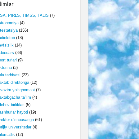
limlar
ISA, PIRLS, TIMSS, TALIS
(7)
stronomiya
(4)
testatsiya
(156)
diokitob
(18)
vfsizlik
(14)
deodars
(38)
ort turlari
(9)
ktorina
(3)
la tarbiyasi
(23)
ktab direktoriga
(12)
vozim yo'riqnomasi
(7)
ktabgacha ta’lim
(4)
lchov birliklari
(5)
shhurlar hayoti
(19)
rektor o‘rinbosariga
(61)
rijiy universitetlar
(4)
lomatlik
(12)