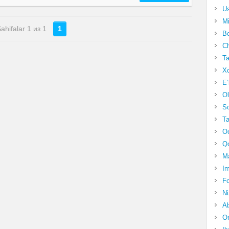
Us
Mi
ahifalar 1 из 1
1
Bo
Ch
Ta
Xo
E’
Ol
S
Ta
Oc
Qo
Ma
Im
Fo
N
Ab
Om