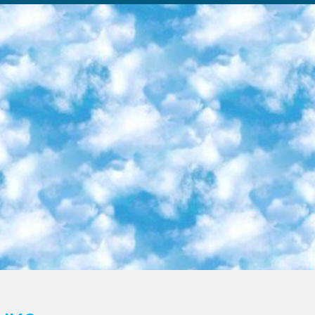
ка образовательный центр (Худайкулов Ш.) итоговый государственный аттестационный экзамен ориентирован на творческое и логическое мышление при подготовке базы материалов учитывать введение заданий. 5. Следует отметить, что: сертификат государственного образца о знании общеобразовательного предмета и как минимум национальный уровень B1 по предметам на иностранных языках, указанным в Приложении 2. или международно признанный сертификат эквивалентного уровня студенты, изучающие определенный предмет, освобождаются от экзамена; по соответствующим предметам запланирована итоговая государственная аттестация за день до дня, путем жеребьевки Рабочей группой (в письменной форме по предметам, проводимым в форме) из числа сформированных вариантов выбрано 2 варианта; 2 выбранных варианта экзамена анонсированы на официальном сайте министерства и все выпускники по всей стране на основе этих вариантов проводит итоговую государственную аттестацию. 6. Государственное образование учащихся средних общеобразовательных учреждений. знания в соответствии с квалификационными требованиями, которые необходимо приобрести на основании стандартов итоговый (выпускной) контроль для 9 и 11 классов в целях тестирования Экзамены (далее – экзамены) состоят из предметов, перечисленных в приложении 1. будет сделано. 7. Экзамены пройдут с 26 мая по 15 июня 2024 г. (кроме науки физического воспитания). 8. Физическая для учащихся 9 классов общесредних образовательных учреждений. Экзамены по предмету «Образование, квалификация медицина» 1-6 мая 2024 года. сотрудники перевести под присмотр (с отклонениями в физическом или умственном развитии) специализированная школа для детей, школы-интернаты и со сколиозом школы-интернаты санаторного типа для больных детей исключены). 9. Он был слепым, слабовидящим и имел нарушения опорно-двигательного аппарата. экзамены в специализированных школах и интернатах для детей должны проводиться исходя из требований, предъявляемых к общеобразовательным учреждениям (физкультура кроме науки). 10. Специализированная школа для глухих и слабослышащих детей. и экзамены в интернатах и быть реализован в виде письменного теста по математике. 11. Специальность для умственно отсталых детей. Для 9 класса Родной язык и литературное письмо Государственный язык (язык обучения – узбекский). для неклассов) написано Математическое письмо Письменная/устная история Узбекистана Физическое воспитание практично Итоговый контроль Для 11 класса Написание родного языка и литературы (эссе) Математическое письмо Узбекский язык (обучение на узбекском языке) не посещающее общее среднее образование для учреждений)/Образовательное учреждение выбор письменный и устный Иностранный язык письменный/устный Письменная/устная история Узбекистана *По выбору студента:  Химия  Физика  Основы государственного права  География 10 бесплатных образовательных ресурсов - Мы составили подборку онлайн-проектов с интерактивными упражнениями, видеолекциями и статьями. Они помогут вам обрести новые и освежить старые знания бесплатно. 1. «ИНТУИТ» Старейшая образовательная площадка Рунета. Здесь вы найдёте сотни текстовых и видеокурсов на десятки различных тем — от программирования до психологии. Многие курсы подготовлены российскими университетами и крупными международными компаниями вроде Intel и Microsoft. Самостоятельное обучение бесплатное, но желающие могут оплатить услуги персональных наставников. 2. «Смартия» знакомит с актуальными профессиями и подсказывает, как им обучаться. Выбрав заинтересовавшую вас специальность — SMM-специалист, фотограф, веб-дизайнер или другую, — увидите список необходимых для неё умений. Чтобы вы могли освоить их самостоятельно, для каждого умения площадка отображает подборку ссылок на учебные материалы. Хотя «Смартия» ориентируется на русскоязычную аудиторию, часть контента всё же доступна только на английском. 3. «Лекторий Физтеха» Проект Московского физико-технического института (Физтеха). С его помощью вы можете смотреть онлайн серии лекций, записанные на видео в этом вузе. В числе доступных предметов — физика, биология, химия, информационные технологии и другие. К некоторым лекциям администрация ресурса прилагает готовые конспекты, которые можно скачивать в PDF-формате. 4. ITMOcourses Онлайн-площадка Санкт-Петербургского национального исследовательского университета информационных технологий, механики и оптики (ИТМО). Ресурс предоставляет свободный доступ к курсам, разработанным в этом вузе. Каталог материалов разбит на четыре категории: «Оптические системы и технологии», «Приборостроение и робототехника», «Информационные технологии» и «Биотехнологии». Курсы состоят из видеолекций, интерактивных демонстраций и заданий. 5. «КиберЛенинка» Электронная научная библиот