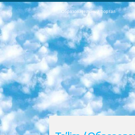
Образовательный портал
РЕСПУБЛИКА УЗБЕКИСТАН МИНИСТРЕРСТВО ДОШКОЛЬНОГО И ШКОЛЬНОГО ОБРАЗОВАНИЯ КОМАНДА в общеобразовательных учреждениях в 2023-2024 учебном году организация и проведение итоговой государственной аттестации обучающихся о Министра дошкольного и школьного образования Республики Узбекистан от 4 марта 2008 года (постановлением Минюста от 20 марта 2008 года № 1778 государственной регистрации) «Итоговое состояние учащихся общего среднего образования на основании положения об утверждении положения об аттестации общего среднего образования выпускной экзамен студентов в образовательных учреждениях в 2023-2024 учебном году В целях организации и прохождения аттестации приказываю: 1. Следующее: перечень предметов, по которым будет проводиться итоговая государственная аттестация и экзамен формы перевода согласно приложению 1; сертификаты международного образца, оценивающие уровень владения иностранными языками перечень согласно приложению 2; 2. Педагогический при специализированных образовательных учреждениях. научно-практический центр квалификации и международной оценки (Д.Давидова) 2024 г. До 25 марта: задания по предметам, по которым будет проводиться итоговая аттестация разработка и утверждение технических условий; итоговая аттестация на основании разработанного предметного задания разработка вопросов по предметам (устно и письменно), экзамен передача; общеобразовательные средние школы и специальные учебные заведения учащиеся выпускных классов школ и интернатов в агентской системе подготовка базы данных экзаменационных материалов и критериев оценки; перевод базы экзаменационных материалов на все языки обучения подать в Республиканский образовательный центр для изготовления; варианты экзаменов на основе разработанных контрольных материалов пусть будут поставлены задачи формирования. 3. Республиканский образовательный центр (Ш.Худайкулов) до 5 апреля 2024 года. до: база данных предоставленных экзаменационных материалов на все языки обучения перевод и экспертиза; для слепых, слабовидящих, глухих, слабослышащих и умственно отсталых детей учащиеся выпускных классов специализированных школ и школ-интернатов база данных экзаменационных материалов на всех преподаваемых языках подготовка критериев оценки; специализированные школы для умственно отсталых детей и технологии для учащихся выпускных классов школ-интернатов разработка соответствующих рекомендаций и критериев проведения ЕГЭ по естествознанию давать задания. 4. Педагогический при специализированных образовательных учреждениях. Научно-практический центр навыков и международной оценки (Д.Давидова), Республи