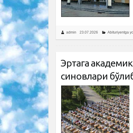
admin
23.07.2026
Abituriyentga 
Эртага академик
синовлари бўли