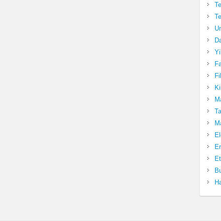
Te
Te
Un
Da
Yi
Fa
Fi
Ki
Ma
Ta
Ma
El
En
Et
Bu
Ha