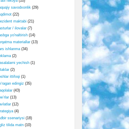
ratli hikoya
(10)
quqiy savodxonlik
(29)
aqdimot
(22)
ezident maktabi
(21)
sturlar / ilovalar
(7)
sbga yo'naltirish
(14)
rqatma materiallar
(13)
rs ishlanma
(34)
eklama
(2)
salalarni yechish
(1)
taklar
(2)
shlar ittifoqi
(1)
‘ragan edingiz
(35)
qolalar
(43)
e’rlar
(13)
vlatlar
(12)
rategiya
(4)
dbir ssenariysi
(18)
gliz tilida matn
(10)