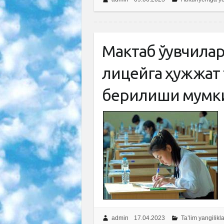
Мактаб ўқувчила
лицейга ҳужжат
берилиши мумк
admin
17.04.2023
Ta’lim yangilikla