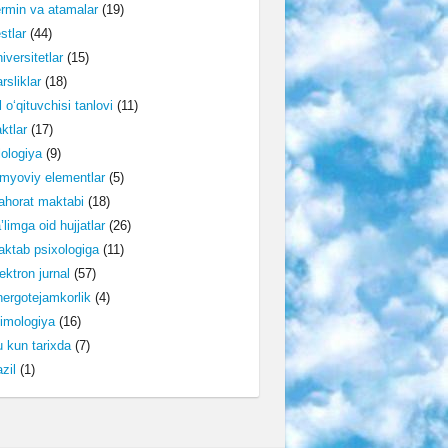
rmin va atamalar
(19)
stlar
(44)
iversitetlar
(15)
rsliklar
(18)
l o‘qituvchisi tanlovi
(11)
ktlar
(17)
lologiya
(9)
myoviy elementlar
(5)
horat maktabi
(18)
’limga oid hujjatlar
(26)
ktab psixologiga
(11)
ektron jurnal
(57)
ergotejamkorlik
(4)
imologiya
(16)
 kun tarixda
(7)
zil
(1)