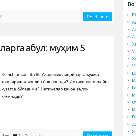
Bo‘
P
ri
Read more
A
At
Au
Xa
арга қабул: муҳим 5
Vi
Sp
Vi
Bo
Ko‘rishlar soni 8,786 Академик лицейларга ҳужжат
Ma
топшириш қачондан бошланади? Имтиҳонни онлайн
La
кузатса бўладими? Натижалар қачон эълон
Ma
қилинади?
O‘
Ma
Di
Xo
Sa
yordam
No Comments