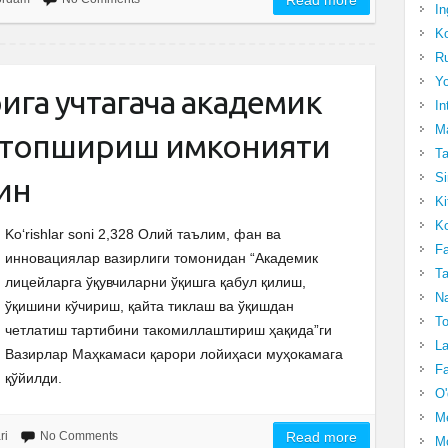
Read more
In
Ko
Ru
Yo
рига учтагача академик
In
Ma
 топшириш имконияти
Ta
Si
ин
Ki
Ko
Ko‘rishlar soni 2,328 Олий таълим, фан ва
Fa
инновациялар вазирлиги томонидан “Академик
Ta
лицейларга ўқувчиларни ўқишга қабул қилиш,
Na
ўқишини кўчириш, қайта тиклаш ва ўқишдан
To
четлатиш тартибини такомиллаштириш ҳақида”ги
La
Вазирлар Маҳкамаси қарори лойиҳаси муҳокамага
Fa
қўйилди.
O'
M
ri
No Comments
Read more
Mo