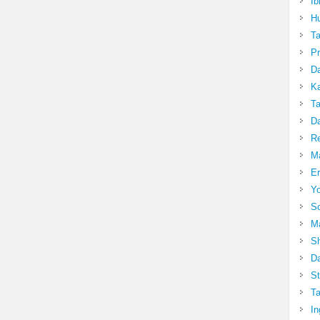
Ib
Hu
T
Pr
Da
Ka
Ta
Da
R
Ma
Er
Yo
So
Ma
Sh
Da
St
Ta
In