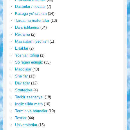
Dasturlar / ilovalar
(7)
Kasbga yo'naltirish
(14)
Tarqatma materiallar
(13)
Dars ishlanma
(34)
Reklama
(2)
Masalalarni yechish
(1)
Ertaklar
(2)
Yoshlar ittifoqi
(1)
So‘ragan edingiz
(35)
Maqolalar
(43)
She’rlar
(13)
Davlatlar
(12)
Strategiya
(4)
Tadbir ssenariysi
(18)
Ingliz tilida matn
(10)
Termin va atamalar
(19)
Testlar
(44)
Universitetlar
(15)