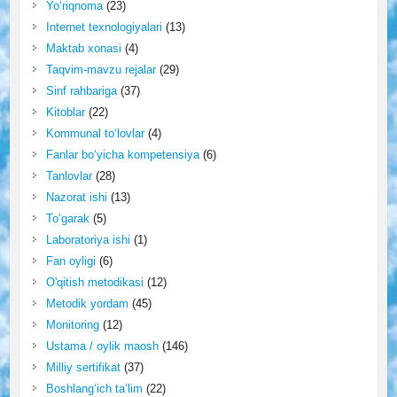
Yo‘riqnoma
(23)
Internet texnologiyalari
(13)
Maktab xonasi
(4)
Taqvim-mavzu rejalar
(29)
Sinf rahbariga
(37)
Kitoblar
(22)
Kommunal to‘lovlar
(4)
Fanlar bo‘yicha kompetensiya
(6)
Tanlovlar
(28)
Nazorat ishi
(13)
To‘garak
(5)
Laboratoriya ishi
(1)
Fan oyligi
(6)
O'qitish metodikasi
(12)
Metodik yordam
(45)
Monitoring
(12)
Ustama / oylik maosh
(146)
Milliy sertifikat
(37)
Boshlang‘ich ta’lim
(22)