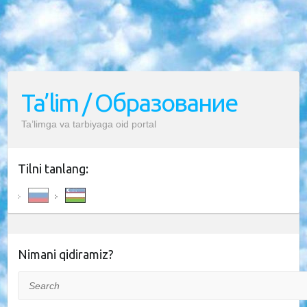
Ta’lim / Образование
Ta’limga va tarbiyaga oid portal
Tilni tanlang:
Nimani qidiramiz?
Search