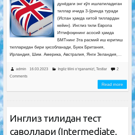
дунёдаги энг кўп ишлатиладиган
тиллар ичида 3-ўринда туради
(Испан ҳамда хитой тиллардан
кейин). Инглиз тили Европа
Иттифоқининг асосий ҳамда
БМТнинг 3та расмий иш юритиш
тилларидан бири ҳисобланади, Буюк Британия,
Ирландия, Шим. Америка, Австралия, Янги Зеландия,…
admin
16.03.2023
Ingliz tilini o‘rganamiz!
,
Testlar
2
Comments
Read more
Инглиз тилидан тест
саволлари (Intermediate.