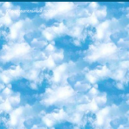
Образовательный портал
РЕСПУБЛИКА УЗБЕКИСТАН МИНИСТРЕРСТВО ДОШКОЛЬНОГО И ШКОЛЬНОГО ОБРАЗОВАНИЯ КОМАНДА в общеобразовательных учреждениях в 2023-2024 учебном году организация и проведение итоговой государственной аттестации обучающихся о Министра дошкольного и школьного образования Республики Узбекистан от 4 марта 2008 года (постановлением Минюста от 20 марта 2008 года № 1778 государственной регистрации) «Итоговое состояние учащихся общего среднего образования на основании положения об утверждении положения об аттестации общего среднего образования выпускной экзамен студентов в образовательных учреждениях в 2023-2024 учебном году В целях организации и прохождения аттестации приказываю: 1. Следующее: перечень предметов, по которым будет проводиться итоговая государственная аттестация и экзамен формы перевода согласно приложению 1; сертификаты международного образца, оценивающие уровень владения иностранными языками перечень согласно приложению 2; 2. Педагогический при специализированных образовательных учреждениях. научно-практический центр квалификации и международной оценки (Д.Давидова) 2024 г. До 25 марта: задания по предметам, по которым будет проводиться итоговая аттестация разработка и утверждение технических условий; итоговая аттестация на основании разработанного предметного задания разработка вопросов по предметам (устно и письменно), экзамен передача; общеобразовательные средние школы и специальные учебные заведения учащиеся выпускных классов школ и интернатов в агентской системе подготовка базы данных экзаменационных материалов и критериев оценки; перевод базы экзаменационных материалов на все языки обучения подать в Республиканский образовательный центр для изготовления; варианты экзаменов на основе разработанных контрольных материалов пусть будут поставлены задачи формирования. 3. Республиканский образовательный центр (Ш.Худайкулов) до 5 апреля 2024 года. до: база данных предоставленных экзаменационных материалов на все языки обучения перевод и экспертиза; для слепых, слабовидящих, глухих, слабослышащих и умственно отсталых детей учащиеся выпускных классов специализированных школ и школ-интернатов база данных экзаменационных материалов на всех преподаваемых языках подготовка критериев оценки; специализированные школы для умственно отсталых детей и технологии для учащихся выпускных классов школ-интернатов разработка соответствующих рекомендаций и критериев проведения ЕГЭ по естествознанию давать задания. 4. Педагогический при специализированных образовательных учреждениях. Научно-практический центр навыков и международной оценки (Д.Давидова), Республика образовательный центр (Худайкулов Ш.) итоговый государственный аттестационный экзамен ориентирован на творческое и логическое мышление при подготовке базы материалов учитывать введение заданий. 5. Следует отметить, что: сертификат государственного образца о знании общеобразовательного предмета и как минимум национальный уровень B1 по предметам на иностранных языках, указанным в Приложении 2. или международно признанный сертификат эквивалентного уровня студенты, изучающие определенный предмет, освобождаются от экзамена; по соответствующим предметам запланирована итоговая государственная аттестация за день до дня, путем жеребьевки Рабочей группой (в письменной форме по предметам, проводимым в форме) из числа сформированных вариантов выбрано 2 варианта; 2 выбранных варианта экзамена анонсированы на официальном сайте министерства и все выпускники по всей стране на основе этих вариантов проводит итоговую государственную аттестацию. 6. Государственное образование учащихся средних общеобразовательных учреждений. знания в соответствии с квалификационными требованиями, которые необходимо приобрести на основании стандартов итоговый (выпускной) контроль для 9 и 11 классов в целях тестирования Экзамены (далее – экзамены) состоят из предметов, перечисленных в приложении 1. будет сделано. 7. Экзамены пройдут с 26 мая по 15 июня 2024 г. (кроме науки физического воспитания). 8. Физическая для учащихся 9 классов общесредних образовательных учреждений. Экзамены по предмету «Образование, квалификация медицина» 1-6 мая 2024 года. сотрудники перевести под присмотр (с отклонениями в физическом или умственном развитии) специализированная школа для детей, школы-интернаты и со сколиозом школы-интернаты санаторного типа для больных детей исключены). 9. Он был слепым, слабовидящим и имел нарушения опорно-двигательного аппарата. экзамены в специализированных школах и интернатах для детей должны проводиться исходя из требований, предъявляемых к общеобразовательным учреждениям (физкультура кроме науки). 10. Специализированная школа для глухих и слабослышащих детей. и экзамены в интернатах и быть реализован в виде письменного теста по математике. 11. Специальность для умственно отсталых детей. Для 9 класса Родной язык и литературное письмо Государственный язык (язык обучения – узбекский). для неклассов) написано Математическое письмо Письменная/устная история Узбекистана Физическое воспитание практично Итоговый контроль Для 11 класса Написание родного языка и литературы (эссе) Математическое письмо Узбекский язык (обучение на узбекском языке) не посещающее общее среднее образование для учреждений)/Образовательное учреждение выбор письменный и устный Иностранный язык письменный/устный Письменная/устная история Узбекистана *По выбору студента:  Химия  Физика  Основы государственного права  География 10 бесплатных образовательных ресурсов - Мы составили подборку онлайн-проектов с интерактивными упражнениями, видеолекциями и статьями. Они помогут вам обрести новые и освежить старые знания бесплатно. 1. «ИНТУИТ» Старейшая образовательная площадка Рунета. Здесь вы найдёте сотни текстовых и видеокурсов на десятки различных тем — от программирования до психологии. Многие курсы подготовлены российскими университетами и крупными международными компаниями вроде Intel и Microsoft. Самостоятельное обучение бесплатное, но желающие могут оплатить услуги персональных наставников. 2. «Смартия» знакомит с актуальными профессиями и подсказывает, как им обучаться. Выбрав заинтересовавшую вас специальность — SMM-специалист, фотограф, веб-дизайнер или другую, — увидите список необходимых для неё умений. Чтобы вы могли освоить их самостоятельно, для каждого умения площадка отображает подборку ссылок на учебные материалы. Хотя «Смартия» ориентируется на русскоязычную аудиторию, часть контента всё же доступна только на английском. 3. «Лекторий Физтеха» Проект Московского физико-технического института (Физтеха). С его помощью вы можете смотреть онлайн серии лекций, записанные на видео в этом вузе. В числе доступных предметов — физика, биология, химия, информационные технологии и другие. К некоторым лекциям администрация ресурса прилагает готовые конспекты, которые можно скачивать в PDF-формате. 4. ITMOcourses Онлайн-площадка Санкт-Петербургского национального исследовательского университета информационных технологий, механики и оптики (ИТМО). Ресурс предоставляет свободный доступ к курсам, разработанным в этом вузе. Каталог материалов разбит на четыре категории: «Оптические системы и технологии», «Приборостроение и робототехника», «Информационные технологии» и «Биотехнологии». Курсы состоят из видеолекций, интерактивных демонстраций и заданий. 5. «КиберЛенинка» Электронная научная библиотека открытого доступа. Каталог площадки регулярно обрастает текстами статей из различных научных изданий. Сгруппированные по журналам и рубрикам публикации можно читать онлайн или скачивать целиком в PDF-формате. Проект нацелен на популяризацию науки за счёт открытого доступа к качественной информации. 6. «ПостНаука» На этом ресурсе публикуют подборки видеолекций, составленные экспертами из разных отраслей и объединённые общими темами. Среди них, к примеру, есть серии «Биоинформатика и геномика», «Культура средневековой Скандинавии» и Cinema Studies о теории кино. Каждая подборка лекций — логически связанная история, рассказанная экспертом от первого лица. Кроме того, на сайте появляются научно-образовательные статьи и тесты на разные темы. 7. «Newочём» Команда проекта «Newочём» отбирает самые интересные тексты из англоязычных СМИ и переводит те из них, за которые голосуют участники сообщества «ВКонтакте». По большей части это научно-популярные статьи. Редакторы придумывают лишь заголовки, в остальном содержание переводов соответствует оригиналам. Полные тексты можно читать прямо в социальной сети. 8. InternetUrok Онлайн-база материалов по основным дисциплинам школьной программы. Информация на сайте структурирована по классам, предметам и темам (урокам). Каждый урок состоит из видеолекций и конспектов. Есть также интерактивные тренажёры и тесты для закрепления пройденного материала. Даже если вы давно окончили школу, возможность повторить программу старших классов всегда может пригодиться. 9. Edutainme Ещё один ресурс об образовании. В отличие от Newtonew, как мне кажется, Edutainme больше ориентируется на представителей индустрии: педагогов, предпринимателей, разработчиков образовательных проектов. Но и любой, кто просто стремится к саморазвитию, найдёт на сайте много полезного и интересного для себя. Например, информацию о новых курсах и образовательных сервисах. 10. Newtonew Онлайн-медиа об образовании и обучении в широком смысле. Авторы Newtonew пишут об инструментах, заведениях, тактиках и стратегиях, которые помогают учить других и получать новые знания самостоятельно. На этой площадке вы найдёте новости, обзоры, аналитические мат