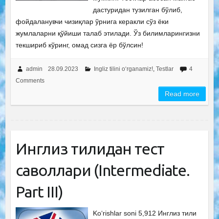
дастуридан тузилган бўлиб,
фойдаланувчи чизиқлар ўрнига керакли сўз ёки
жумлаларни қўйиши талаб этилади. Ўз билимларингизни
текшириб кўринг, омад сизга ёр бўлсин!
admin
28.09.2023
Ingliz tilini o‘rganamiz!
,
Testlar
4
Comments
Read more
Инглиз тилидан тест
саволлари (Intermediate.
Рart III)
Ko‘rishlar soni 5,912 Инглиз тили