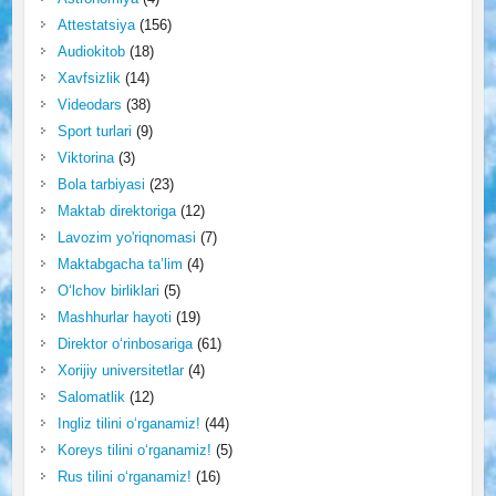
Attestatsiya
(156)
Audiokitob
(18)
Xavfsizlik
(14)
Videodars
(38)
Sport turlari
(9)
Viktorina
(3)
Bola tarbiyasi
(23)
Maktab direktoriga
(12)
Lavozim yo'riqnomasi
(7)
Maktabgacha ta’lim
(4)
O‘lchov birliklari
(5)
Mashhurlar hayoti
(19)
Direktor o‘rinbosariga
(61)
Xorijiy universitetlar
(4)
Salomatlik
(12)
Ingliz tilini o‘rganamiz!
(44)
Koreys tilini o‘rganamiz!
(5)
Rus tilini o‘rganamiz!
(16)