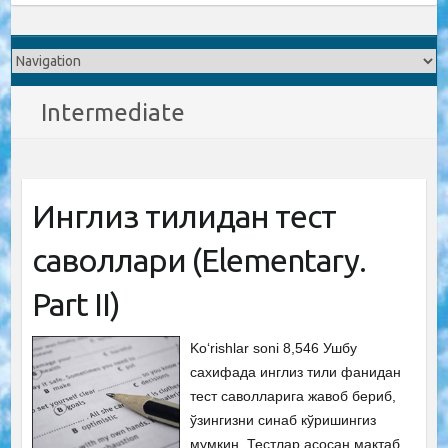
Intermediate
Инглиз тилидан тест
саволлари (Elementary.
Part II)
Ko‘rishlar soni 8,546 Ушбу
сахифада инглиз тили фанидан
тест саволларига жавоб бериб,
ўзингизни синаб кўришингиз
мумкин. Тестлар асосан мактаб