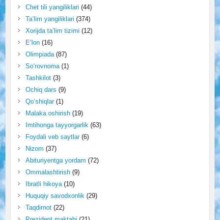
Chet tili yangiliklari
(44)
Ta’lim yangiliklari
(374)
Xorijda ta’lim tizimi
(12)
E’lon
(16)
Olimpiada
(87)
So‘rovnoma
(1)
Tashkilot
(3)
Ochiq dars
(9)
Qo‘shiqlar
(1)
Malaka oshirish
(19)
Imtihonga tayyorgarlik
(63)
Foydali veb saytlar
(6)
Nizom
(37)
Abituriyentga yordam
(72)
Ommalashtirish
(9)
Ibratli hikoya
(10)
Huquqiy savodxonlik
(29)
Taqdimot
(22)
Prezident maktabi
(21)