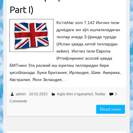
Рart I)
Ko‘rishlar soni 7,142 Инглиз тили
дунёдаги энг кўп ишлатиладиган
тиллар ичида 3-ўринда туради
(Испан ҳамда хитой тиллардан
кейин). Инглиз тили Европа
Иттифоқининг асосий ҳамда
БМТнинг 3та расмий иш юритиш тилларидан бири
ҳисобланади, Буюк Британия, Ирландия, Шим. Америка,
Австралия, Янги Зеландия,…
admin
16.02.2023
Ingliz tilini o‘rganamiz!
,
Testlar
3
Comments
Read more