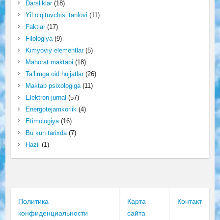
Darsliklar
(18)
Yil o‘qituvchisi tanlovi
(11)
Faktlar
(17)
Filologiya
(9)
Kimyoviy elementlar
(5)
Mahorat maktabi
(18)
Ta’limga oid hujjatlar
(26)
Maktab psixologiga
(11)
Elektron jurnal
(57)
Energotejamkorlik
(4)
Etimologiya
(16)
Bu kun tarixda
(7)
Hazil
(1)
Политика
Карта
Контакт
конфиденциальности
сайта