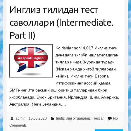
Инглиз тилидан тест
саволлари (Intermediate.
Рart II)
Ko‘rishlar soni 4,017 Инглиз тили
дунёдаги энг кўп ишлатиладиган
тиллар ичида 3-ўринда туради
(Испан ҳамда хитой тиллардан
кейин). Инглиз тили Европа
Иттифоқининг асосий ҳамда
БМТнинг 3та расмий иш юритиш тилларидан бири
ҳисобланади, Буюк Британия, Ирландия, Шим. Америка,
Австралия, Янги Зеландия,…
admin
15.05.2020
Ingliz tilini o‘rganamiz!
,
Testlar
No
Comments