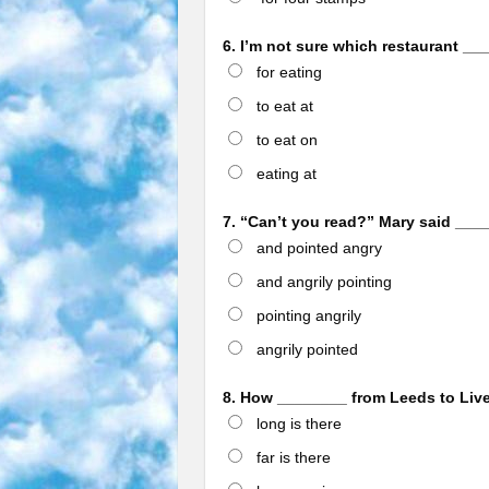
6. I’m not sure which restaurant __
for eating
to eat at
to eat on
eating at
7. “Can’t you read?” Mary said ____
and pointed angry
and angrily pointing
pointing angrily
angrily pointed
8. How ________ from Leeds to Liv
long is there
far is there