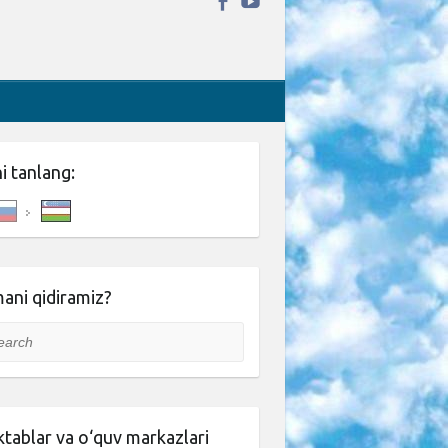
ni tanlang:
ani qidiramiz?
rch
tablar va o‘quv markazlari