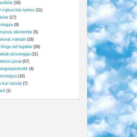
rsliklar
(18)
l o‘qituvchisi tanlovi
(11)
ktlar
(17)
lologiya
(9)
myoviy elementlar
(5)
horat maktabi
(18)
’limga oid hujjatlar
(26)
ktab psixologiga
(11)
ektron jurnal
(57)
ergotejamkorlik
(4)
imologiya
(16)
 kun tarixda
(7)
zil
(1)