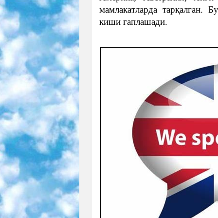
мамлакатларда тарқалган. 
киши гаплашади.