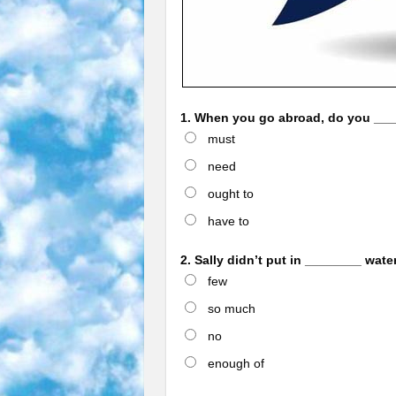
1. When you go abroad, do you ___
must
need
ought to
have to
2. Sally didn’t put in ________ water
few
so much
no
enough of