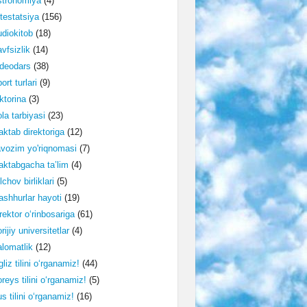
stronomiya
(4)
testatsiya
(156)
diokitob
(18)
vfsizlik
(14)
deodars
(38)
ort turlari
(9)
ktorina
(3)
la tarbiyasi
(23)
ktab direktoriga
(12)
vozim yo'riqnomasi
(7)
ktabgacha ta’lim
(4)
lchov birliklari
(5)
shhurlar hayoti
(19)
rektor o‘rinbosariga
(61)
rijiy universitetlar
(4)
lomatlik
(12)
gliz tilini o‘rganamiz!
(44)
reys tilini o‘rganamiz!
(5)
s tilini o‘rganamiz!
(16)