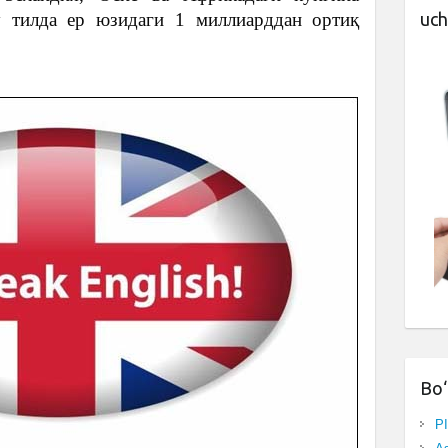
Бу тилда ер юзидаги 1 миллиарддан ортиқ
uch
Bo‘
P