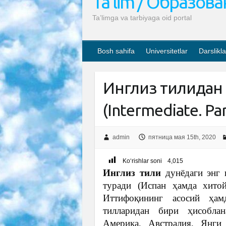
Ta’lim / Образов
Ta’limga va tarbiyaga oid portal
Bosh sahifa
Universitetlar
Darslikla
Инглиз тилидан 
(Intermediate. Рart
admin
пятница мая 15th, 2020
Ko‘rishlar soni
4,015
Инглиз тили
дунёдаги энг 
туради (Испан ҳамда хитой
Иттифоқининг асосий ҳ
тилларидан бири ҳисобла
Америка, Австралия, Янги