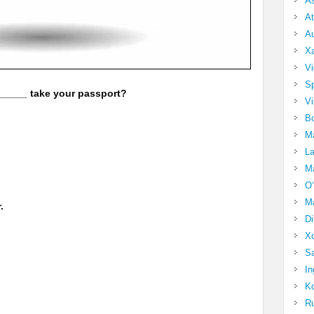
A
At
Au
Xa
Vi
Sp
_____ take your passport?
Vi
Bo
Ma
La
Ma
O‘
Ma
.
Di
Xo
Sa
In
Ko
Ru