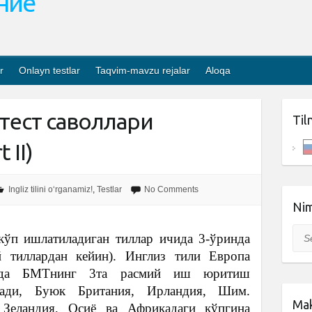
ание
r
Onlayn testlar
Taqvim-mavzu rejalar
Aloqa
тест саволлари
Til
 II)
Ingliz tilini o‘rganamiz!
,
Testlar
No Comments
Nim
Sea
кўп ишлатиладиган тиллар ичида 3-ўринда
 тиллардан кейин). Инглиз тили Европа
амда БМТнинг 3та расмий иш юритиш
нади, Буюк Британия, Ирландия, Шим.
Mak
 Зеландия, Осиё ва Африкадаги кўпгина