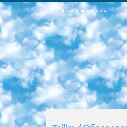
Образовательный портал
РЕСПУБЛИКА УЗБЕКИСТАН МИНИСТРЕРСТВО ДОШКОЛЬНОГО И ШКОЛЬНОГО ОБРАЗОВАНИЯ КОМАНДА в общеобразовательных учреждениях в 2023-2024 учебном году организация и проведение итоговой государственной аттестации обучающихся о Министра дошкольного и школьного образования Республики Узбекистан от 4 марта 2008 года (постановлением Минюста от 20 марта 2008 года № 1778 государственной регистрации) «Итоговое состояние учащихся общего среднего образования на основании положения об утверждении положения об аттестации общего среднего образования выпускной экзамен студентов в образовательных учреждениях в 2023-2024 учебном году В целях организации и прохождения аттестации приказываю: 1. Следующее: перечень предметов, по которым будет проводиться итоговая государственная аттестация и экзамен формы перевода согласно приложению 1; сертификаты международного образца, оценивающие уровень владения иностранными языками перечень согласно приложению 2; 2. Педагогический при специализированных образовательных учреждениях. научно-практический центр квалификации и международной оценки (Д.Давидова) 2024 г. До 25 марта: задания по предметам, по которым будет проводиться итоговая аттестация разработка и утверждение технических условий; итоговая аттестация на основании разработанного предметного задания разработка вопросов по предметам (устно и письменно), экзамен передача; общеобразовательные средние школы и специальные учебные заведения учащиеся выпускных классов школ и интернатов в агентской системе подготовка базы данных экзаменационных материалов и критериев оценки; перевод базы экзаменационных материалов на все языки обучения подать в Республиканский образовательный центр для изготовления; варианты экзаменов на основе разработанных контрольных материалов пусть будут поставлены задачи формирования. 3. Республиканский образовательный центр (Ш.Худайкулов) до 5 апреля 2024 года. до: база данных предоставленных экзаменационных материалов на все языки обучения перевод и экспертиза; для слепых, слабовидящих, глухих, слабослышащих и умственно отсталых детей учащиеся выпускных классов специализированных школ и школ-интернатов база данных экзаменационных материалов на всех преподаваемых языках подготовка критериев оценки; специализированные школы для умственно отсталых детей и технологии для учащихся выпускных классов школ-интернатов разработка соответствующих рекомендаций и критериев проведения ЕГЭ по естествознанию давать задания. 4. Педагогический при специализированных образовательных учреждениях. Научно-практический центр навыков и международной оценки (Д.Давидова), Республи