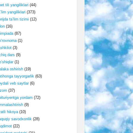
et tili yangiliklari
(44)
’lim yangiliklari
(373)
rijda ta’lim tizimi
(12)
lon
(16)
impiada
(87)
o‘rovnoma
(1)
shkilot
(3)
hiq dars
(9)
‘shiqlar
(1)
laka oshirish
(19)
tihonga tayyorgarlik
(63)
ydali veb saytlar
(6)
izom
(37)
ituriyentga yordam
(72)
malashtirish
(9)
ratli hikoya
(10)
quqiy savodxonlik
(28)
aqdimot
(22)