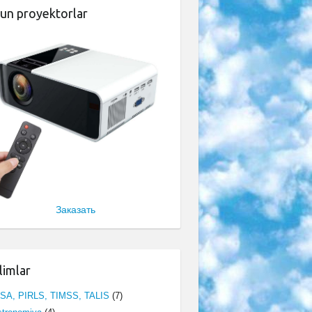
un proyektorlar
Заказать
limlar
ISA, PIRLS, TIMSS, TALIS
(7)