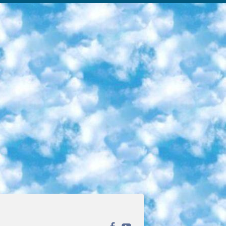
ека открытого доступа. Каталог площадки регулярно обрастает текстами статей из различных научных изданий. Сгруппированные по журналам и рубрикам публикации можно читать онлайн или скачивать целиком в PDF-формате. Проект нацелен на популяризацию науки за счёт открытого доступа к качественной информации. 6. «ПостНаука» На этом ресурсе публикуют подборки видеолекций, составленные экспертами из разных отраслей и объединённые общими темами. Среди них, к примеру, есть серии «Биоинформатика и геномика», «Культура средневековой Скандинавии» и Cinema Studies о теории кино. Каждая подборка лекций — логически связанная история, рассказанная экспертом от первого лица. Кроме того, на сайте появляются научно-образовательные статьи и тесты на разные темы. 7. «Newочём» Команда проекта «Newочём» отбирает самые интересные тексты из англоязычных СМИ и переводит те из них, за которые голосуют участники сообщества «ВКонтакте». По большей части это научно-популярные статьи. Редакторы придумывают лишь заголовки, в остальном содержание переводов соответствует оригиналам. Полные тексты можно читать прямо в социальной сети. 8. InternetUrok Онлайн-база материалов по основным дисциплинам школьной программы. Информация на сайте структурирована по классам, предметам и темам (урокам). Каждый урок состоит из видеолекций и конспектов. Есть также интерактивные тренажёры и тесты для закрепления пройденного материала. Даже если вы давно окончили школу, возможность повторить программу старших классов всегда может пригодиться. 9. Edutainme Ещё один ресурс об образовании. В отличие от Newtonew, как мне кажется, Edutainme больше ориентируется на представителей индустрии: педагогов, предпринимателей, разработчиков образовательных проектов. Но и любой, кто просто стремится к саморазвитию, найдёт на сайте много полезного и интересного для себя. Например, информацию о новых курсах и образовательных сервисах. 10. Newtonew Онлайн-медиа об образовании и обучении в широком смысле. Авторы Newtonew пишут об инструментах, заведениях, тактиках и стратегиях, которые помогают учить других и получать новые знания самостоятельно. На этой площадке вы найдёте новости, обзоры, аналитические мат