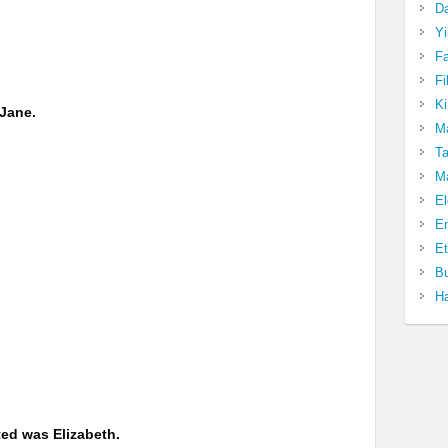
Da
Yi
Fa
Fi
Ki
 Jane.
Ma
Ta
Ma
El
En
Et
Bu
Ha
ted was Elizabeth.