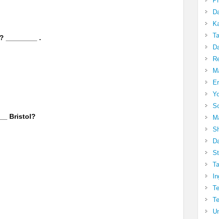
Pr
Da
Ka
Ta
? ________ .
Da
R
Ma
Er
Yo
So
__ Bristol?
Ma
Sh
Da
St
Ta
In
Te
Te
Un