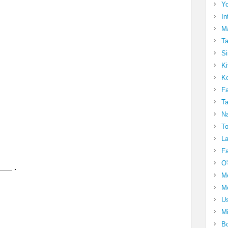
Yo
In
Ma
Ta
Si
Ki
Ko
Fa
Ta
Na
To
La
Fa
O'
___ .
M
Mo
Us
Mi
Bo