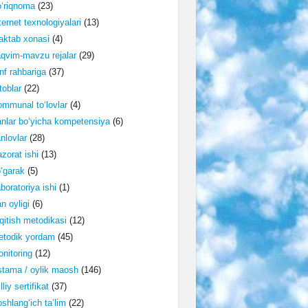
‘riqnoma
(23)
ternet texnologiyalari
(13)
ktab xonasi
(4)
qvim-mavzu rejalar
(29)
nf rahbariga
(37)
toblar
(22)
mmunal to‘lovlar
(4)
nlar bo‘yicha kompetensiya
(6)
nlovlar
(28)
zorat ishi
(13)
‘garak
(5)
boratoriya ishi
(1)
n oyligi
(6)
qitish metodikasi
(12)
etodik yordam
(45)
nitoring
(12)
tama / oylik maosh
(146)
lliy sertifikat
(37)
shlang‘ich ta’lim
(22)