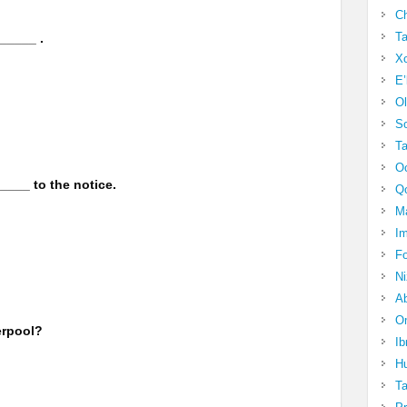
Ch
Ta
______ .
Xo
E’
Ol
S
Ta
Oc
____ to the notice.
Qo
Ma
Im
Fo
N
Ab
Om
erpool?
Ib
Hu
T