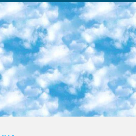
ка образовательный центр (Худайкулов Ш.) итоговый государственный аттестационный экзамен ориентирован на творческое и логическое мышление при подготовке базы материалов учитывать введение заданий. 5. Следует отметить, что: сертификат государственного образца о знании общеобразовательного предмета и как минимум национальный уровень B1 по предметам на иностранных языках, указанным в Приложении 2. или международно признанный сертификат эквивалентного уровня студенты, изучающие определенный предмет, освобождаются от экзамена; по соответствующим предметам запланирована итоговая государственная аттестация за день до дня, путем жеребьевки Рабочей группой (в письменной форме по предметам, проводимым в форме) из числа сформированных вариантов выбрано 2 варианта; 2 выбранных варианта экзамена анонсированы на официальном сайте министерства и все выпускники по всей стране на основе этих вариантов проводит итоговую государственную аттестацию. 6. Государственное образование учащихся средних общеобразовательных учреждений. знания в соответствии с квалификационными требованиями, которые необходимо приобрести на основании стандартов итоговый (выпускной) контроль для 9 и 11 классов в целях тестирования Экзамены (далее – экзамены) состоят из предметов, перечисленных в приложении 1. будет сделано. 7. Экзамены пройдут с 26 мая по 15 июня 2024 г. (кроме науки физического воспитания). 8. Физическая для учащихся 9 классов общесредних образовательных учреждений. Экзамены по предмету «Образование, квалификация медицина» 1-6 мая 2024 года. сотрудники перевести под присмотр (с отклонениями в физическом или умственном развитии) специализированная школа для детей, школы-интернаты и со сколиозом школы-интернаты санаторного типа для больных детей исключены). 9. Он был слепым, слабовидящим и имел нарушения опорно-двигательного аппарата. экзамены в специализированных школах и интернатах для детей должны проводиться исходя из требований, предъявляемых к общеобразовательным учреждениям (физкультура кроме науки). 10. Специализированная школа для глухих и слабослышащих детей. и экзамены в интернатах и быть реализован в виде письменного теста по математике. 11. Специальность для умственно отсталых детей. Для 9 класса Родной язык и литературное письмо Государственный язык (язык обучения – узбекский). для неклассов) написано Математическое письмо Письменная/устная история Узбекистана Физическое воспитание практично Итоговый контроль Для 11 класса Написание родного языка и литературы (эссе) Математическое письмо Узбекский язык (обучение на узбекском языке) не посещающее общее среднее образование для учреждений)/Образовательное учреждение выбор письменный и устный Иностранный язык письменный/устный Письменная/устная история Узбекистана *По выбору студента:  Химия  Физика  Основы государственного права  География 10 бесплатных образовательных ресурсов - Мы составили подборку онлайн-проектов с интерактивными упражнениями, видеолекциями и статьями. Они помогут вам обрести новые и освежить старые знания бесплатно. 1. «ИНТУИТ» Старейшая образовательная площадка Рунета. Здесь вы найдёте сотни текстовых и видеокурсов на десятки различных тем — от программирования до психологии. Многие курсы подготовлены российскими университетами и крупными международными компаниями вроде Intel и Microsoft. Самостоятельное обучение бесплатное, но желающие могут оплатить услуги персональных наставников. 2. «Смартия» знакомит с актуальными профессиями и подсказывает, как им обучаться. Выбрав заинтересовавшую вас специальность — SMM-специалист, фотограф, веб-дизайнер или другую, — увидите список необходимых для неё умений. Чтобы вы могли освоить их самостоятельно, для каждого умения площадка отображает подборку ссылок на учебные материалы. Хотя «Смартия» ориентируется на русскоязычную аудиторию, часть контента всё же доступна только на английском. 3. «Лекторий Физтеха» Проект Московского физико-технического института (Физтеха). С его помощью вы можете смотреть онлайн серии лекций, записанные на видео в этом вузе. В числе доступных предметов — физика, биология, химия, информационные технологии и другие. К некоторым лекциям администрация ресурса прилагает готовые конспекты, которые можно скачивать в PDF-формате. 4. ITMOcourses Онлайн-площадка Санкт-Петербургского национального исследовательского университета информационных технологий, механики и оптики (ИТМО). Ресурс предоставляет свободный доступ к курсам, разработанным в этом вузе. Каталог материалов разбит на четыре категории: «Оптические системы и технологии», «Приборостроение и робототехника», «Информационные технологии» и «Биотехнологии». Курсы состоят из видеолекций, интерактивных демонстраций и заданий. 5. «КиберЛенинка» Электронная научная библиот