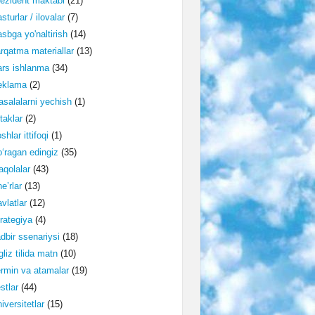
ezident maktabi
(21)
sturlar / ilovalar
(7)
sbga yo'naltirish
(14)
rqatma materiallar
(13)
rs ishlanma
(34)
eklama
(2)
salalarni yechish
(1)
taklar
(2)
shlar ittifoqi
(1)
‘ragan edingiz
(35)
qolalar
(43)
e’rlar
(13)
vlatlar
(12)
rategiya
(4)
dbir ssenariysi
(18)
gliz tilida matn
(10)
rmin va atamalar
(19)
stlar
(44)
iversitetlar
(15)