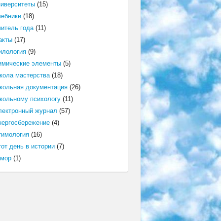
ниверситеты
(15)
чебники
(18)
читель года
(11)
акты
(17)
илология
(9)
имические элементы
(5)
кола мастерства
(18)
кольная документация
(26)
кольному психологу
(11)
лектронный журнал
(57)
нергосбережение
(4)
тимология
(16)
от день в истории
(7)
мор
(1)