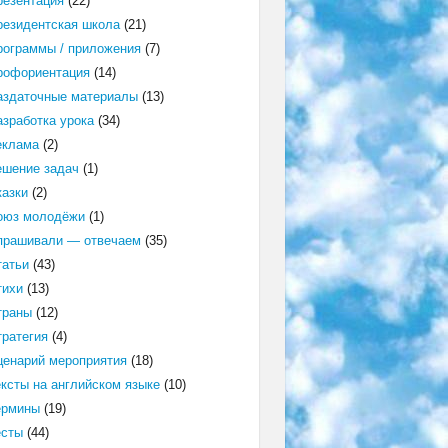
резентация
(22)
резидентская школа
(21)
рограммы / приложения
(7)
рофориентация
(14)
аздаточные материалы
(13)
азработка урока
(34)
еклама
(2)
ешение задач
(1)
казки
(2)
оюз молодёжи
(1)
прашивали — отвечаем
(35)
татьи
(43)
тихи
(13)
траны
(12)
тратегия
(4)
ценарий мероприятия
(18)
ексты на английском языке
(10)
ермины
(19)
есты
(44)