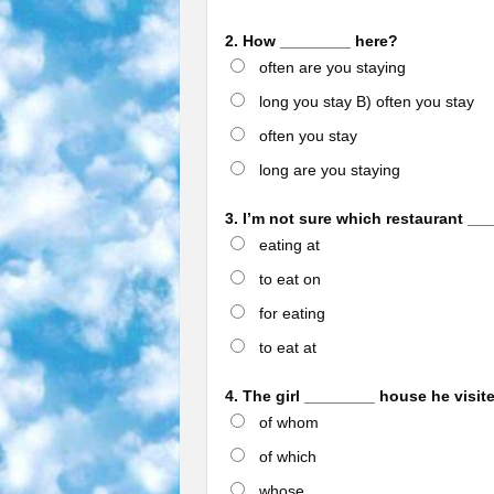
2. How ________ here?
often are you staying
long you stay B) often you stay
often you stay
long are you staying
3. I’m not sure which restaurant __
eating at
to eat on
for eating
to eat at
4. The girl ________ house he visit
of whom
of which
whose