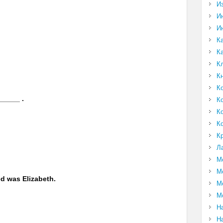
И
И
И
К
К
К
К
К
______ .
К
К
К
К
Л
М
М
ed was Elizabeth.
М
М
Н
Н