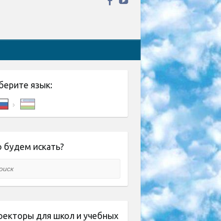
берите язык:
 будем искать?
ск
оекторы для школ и учебных