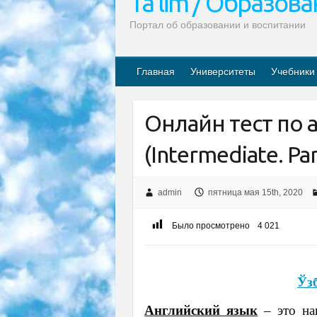
Ta’lim / Образов
Портал об образовании и воспитании
Главная
Университеты
Учебники
Онлайн тест по 
(Intermediate. Part
admin
пятница мая 15th, 2020
Было просмотрено
4 021
Ўз
Английский язык
– это на