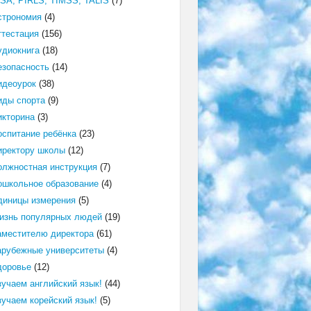
ISA, PIRLS, TIMSS, TALIS
(7)
строномия
(4)
ттестация
(156)
удиокнига
(18)
езопасность
(14)
идеоурок
(38)
иды спорта
(9)
икторина
(3)
оспитание ребёнка
(23)
иректору школы
(12)
олжностная инструкция
(7)
ошкольное образование
(4)
диницы измерения
(5)
изнь популярных людей
(19)
аместителю директора
(61)
арубежные университеты
(4)
доровье
(12)
зучаем английский язык!
(44)
зучаем корейский язык!
(5)