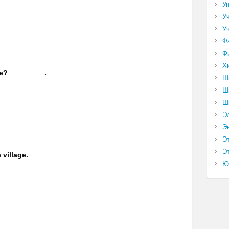
У
У
У
Ф
Ф
Х
e? ________ .
Ш
Ш
Ш
Э
Э
Э
Эт
 village.
Ю