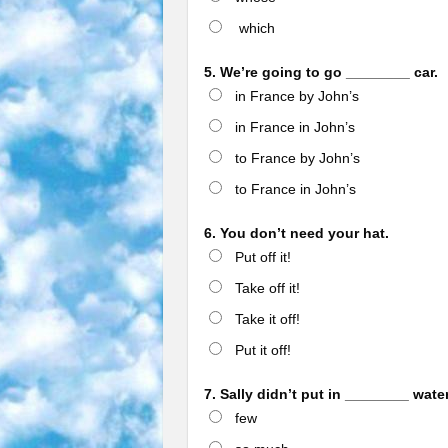
which
5. We’re going to go ________ car.
in France by John’s
in France in John’s
to France by John’s
to France in John’s
6. You don’t need your hat.
Put off it!
Take off it!
Take it off!
Put it off!
7. Sally didn’t put in ________ water
few