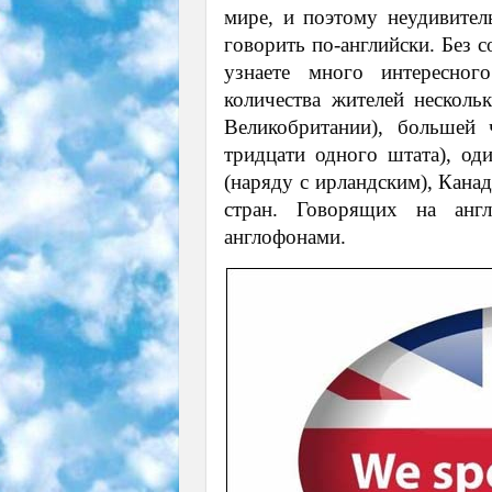
мире, и поэтому неудивител
говорить по-английски. Без 
узнаете много интересног
количества жителей нескол
Великобритании), большей
тридцати одного штата), о
(наряду с ирландским), Кана
стран. Говорящих на анг
англофонами.