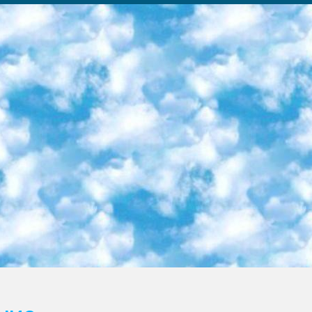
ка образовательный центр (Худайкулов Ш.) итоговый государственный аттестационный экзамен ориентирован на творческое и логическое мышление при подготовке базы материалов учитывать введение заданий. 5. Следует отметить, что: сертификат государственного образца о знании общеобразовательного предмета и как минимум национальный уровень B1 по предметам на иностранных языках, указанным в Приложении 2. или международно признанный сертификат эквивалентного уровня студенты, изучающие определенный предмет, освобождаются от экзамена; по соответствующим предметам запланирована итоговая государственная аттестация за день до дня, путем жеребьевки Рабочей группой (в письменной форме по предметам, проводимым в форме) из числа сформированных вариантов выбрано 2 варианта; 2 выбранных варианта экзамена анонсированы на официальном сайте министерства и все выпускники по всей стране на основе этих вариантов проводит итоговую государственную аттестацию. 6. Государственное образование учащихся средних общеобразовательных учреждений. знания в соответствии с квалификационными требованиями, которые необходимо приобрести на основании стандартов итоговый (выпускной) контроль для 9 и 11 классов в целях тестирования Экзамены (далее – экзамены) состоят из предметов, перечисленных в приложении 1. будет сделано. 7. Экзамены пройдут с 26 мая по 15 июня 2024 г. (кроме науки физического воспитания). 8. Физическая для учащихся 9 классов общесредних образовательных учреждений. Экзамены по предмету «Образование, квалификация медицина» 1-6 мая 2024 года. сотрудники перевести под присмотр (с отклонениями в физическом или умственном развитии) специализированная школа для детей, школы-интернаты и со сколиозом школы-интернаты санаторного типа для больных детей исключены). 9. Он был слепым, слабовидящим и имел нарушения опорно-двигательного аппарата. экзамены в специализированных школах и интернатах для детей должны проводиться исходя из требований, предъявляемых к общеобразовательным учреждениям (физкультура кроме науки). 10. Специализированная школа для глухих и слабослышащих детей. и экзамены в интернатах и быть реализован в виде письменного теста по математике. 11. Специальность для умственно отсталых детей. Для 9 класса Родной язык и литературное письмо Государственный язык (язык обучения – узбекский). для неклассов) написано Математическое письмо Письменная/устная история Узбекистана Физическое воспитание практично Итоговый контроль Для 11 класса Написание родного языка и литературы (эссе) Математическое письмо Узбекский язык (обучение на узбекском языке) не посещающее общее среднее образование для учреждений)/Образовательное учреждение выбор письменный и устный Иностранный язык письменный/устный Письменная/устная история Узбекистана *По выбору студента:  Химия  Физика  Основы государственного права  География 10 бесплатных образовательных ресурсов - Мы составили подборку онлайн-проектов с интерактивными упражнениями, видеолекциями и статьями. Они помогут вам обрести новые и освежить старые знания бесплатно. 1. «ИНТУИТ» Старейшая образовательная площадка Рунета. Здесь вы найдёте сотни текстовых и видеокурсов на десятки различных тем — от программирования до психологии. Многие курсы подготовлены российскими университетами и крупными международными компаниями вроде Intel и Microsoft. Самостоятельное обучение бесплатное, но желающие могут оплатить услуги персональных наставников. 2. «Смартия» знакомит с актуальными профессиями и подсказывает, как им обучаться. Выбрав заинтересовавшую вас специальность — SMM-специалист, фотограф, веб-дизайнер или другую, — увидите список необходимых для неё умений. Чтобы вы могли освоить их самостоятельно, для каждого умения площадка отображает подборку ссылок на учебные материалы. Хотя «Смартия» ориентируется на русскоязычную аудиторию, часть контента всё же доступна только на английском. 3. «Лекторий Физтеха» Проект Московского физико-технического института (Физтеха). С его помощью вы можете смотреть онлайн серии лекций, записанные на видео в этом вузе. В числе доступных предметов — физика, биология, химия, информационные технологии и другие. К некоторым лекциям администрация ресурса прилагает готовые конспекты, которые можно скачивать в PDF-формате. 4. ITMOcourses Онлайн-площадка Санкт-Петербургского национального исследовательского университета информационных технологий, механики и оптики (ИТМО). Ресурс предоставляет свободный доступ к курсам, разработанным в этом вузе. Каталог материалов разбит на четыре категории: «Оптические системы и технологии», «Приборостроение и робототехника», «Информационные технологии» и «Биотехнологии». Курсы состоят из видеолекций, интерактивных демонстраций и заданий. 5. «КиберЛенинка» Электронная научная библиот