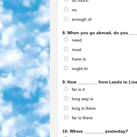
so much
no
enough of
8. When you go abroad, do you ___
need
must
have to
ought to
9. How ________ from Leeds to Liv
far is it
long way is
long is there
far is there
10. Where ________ yesterday?