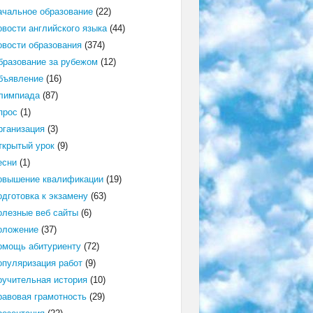
ачальное образование
(22)
овости английского языка
(44)
овости образования
(374)
бразование за рубежом
(12)
бъявление
(16)
лимпиада
(87)
прос
(1)
рганизация
(3)
ткрытый урок
(9)
есни
(1)
овышение квалификации
(19)
одготовка к экзамену
(63)
олезные веб сайты
(6)
оложение
(37)
омощь абитуриенту
(72)
опуляризация работ
(9)
оучительная история
(10)
равовая грамотность
(29)