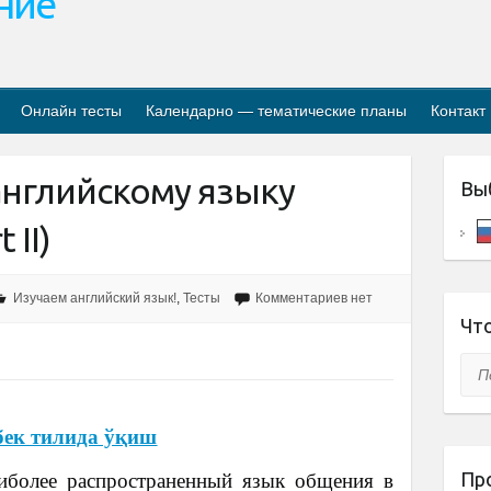
ание
Онлайн тесты
Календарно — тематические планы
Контакт
английскому языку
Вы
 II)
Изучаем английский язык!
,
Тесты
Комментариев нет
Что
Пои
бек тилида ўқиш
Пр
иболее распространенный язык общения в