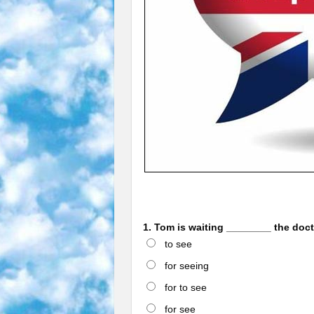
1. Tom is waiting ________ the doct
to see
for seeing
for to see
for see