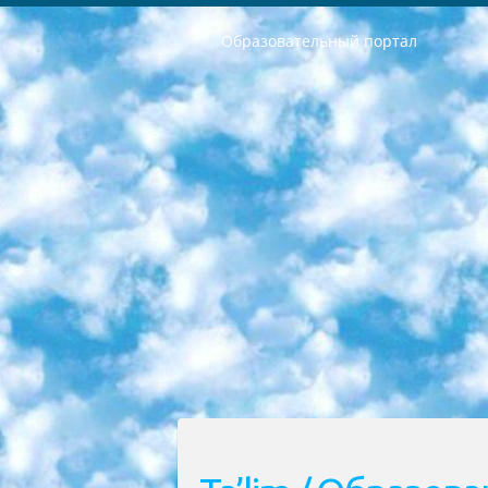
Образовательный портал
РЕСПУБЛИКА УЗБЕКИСТАН МИНИСТРЕРСТВО ДОШКОЛЬНОГО И ШКОЛЬНОГО ОБРАЗОВАНИЯ КОМАНДА в общеобразовательных учреждениях в 2023-2024 учебном году организация и проведение итоговой государственной аттестации обучающихся о Министра дошкольного и школьного образования Республики Узбекистан от 4 марта 2008 года (постановлением Минюста от 20 марта 2008 года № 1778 государственной регистрации) «Итоговое состояние учащихся общего среднего образования на основании положения об утверждении положения об аттестации общего среднего образования выпускной экзамен студентов в образовательных учреждениях в 2023-2024 учебном году В целях организации и прохождения аттестации приказываю: 1. Следующее: перечень предметов, по которым будет проводиться итоговая государственная аттестация и экзамен формы перевода согласно приложению 1; сертификаты международного образца, оценивающие уровень владения иностранными языками перечень согласно приложению 2; 2. Педагогический при специализированных образовательных учреждениях. научно-практический центр квалификации и международной оценки (Д.Давидова) 2024 г. До 25 марта: задания по предметам, по которым будет проводиться итоговая аттестация разработка и утверждение технических условий; итоговая аттестация на основании разработанного предметного задания разработка вопросов по предметам (устно и письменно), экзамен передача; общеобразовательные средние школы и специальные учебные заведения учащиеся выпускных классов школ и интернатов в агентской системе подготовка базы данных экзаменационных материалов и критериев оценки; перевод базы экзаменационных материалов на все языки обучения подать в Республиканский образовательный центр для изготовления; варианты экзаменов на основе разработанных контрольных материалов пусть будут поставлены задачи формирования. 3. Республиканский образовательный центр (Ш.Худайкулов) до 5 апреля 2024 года. до: база данных предоставленных экзаменационных материалов на все языки обучения перевод и экспертиза; для слепых, слабовидящих, глухих, слабослышащих и умственно отсталых детей учащиеся выпускных классов специализированных школ и школ-интернатов база данных экзаменационных материалов на всех преподаваемых языках подготовка критериев оценки; специализированные школы для умственно отсталых детей и технологии для учащихся выпускных классов школ-интернатов разработка соответствующих рекомендаций и критериев проведения ЕГЭ по естествознанию давать задания. 4. Педагогический при специализированных образовательных учреждениях. Научно-практический центр навыков и международной оценки (Д.Давидова), Республи