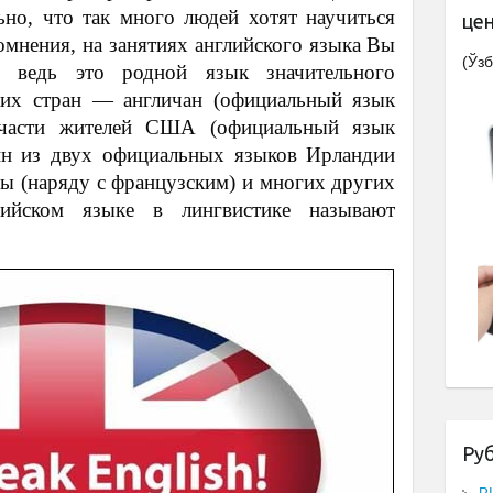
ьно, что так много людей хотят научиться
це
сомнения, на занятиях английского языка Вы
(Ўзб
о ведь это родной язык значительного
ьких стран — англичан (официальный язык
 части жителей США (официальный язык
дин из двух официальных языков Ирландии
ды (наряду с французским) и многих других
лийском языке в лингвистике называют
Ру