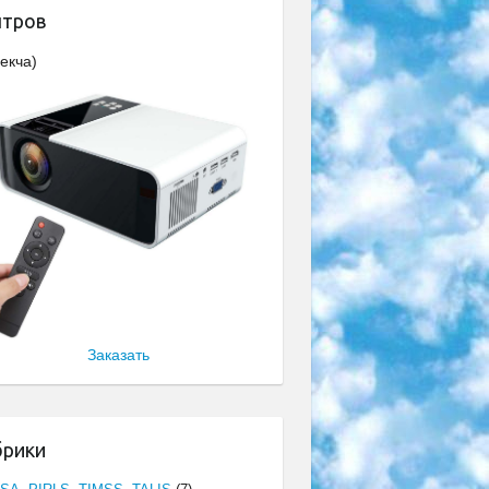
нтров
екча)
Заказать
брики