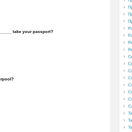
П
П
П
П
Р
_____ take your passport?
Р
Р
Р
С
С
С
С
erpool?
С
С
С
С
Т
Т
Т