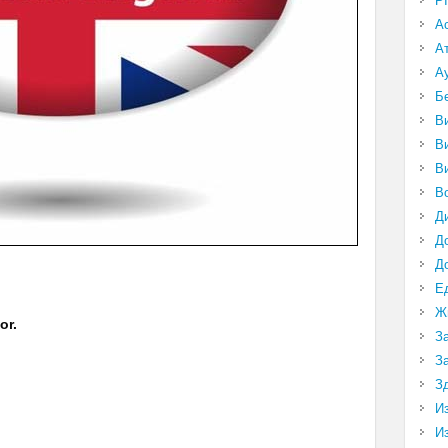
P
А
А
А
Б
В
В
В
В
Д
Д
Д
Е
Ж
or.
З
З
З
И
И