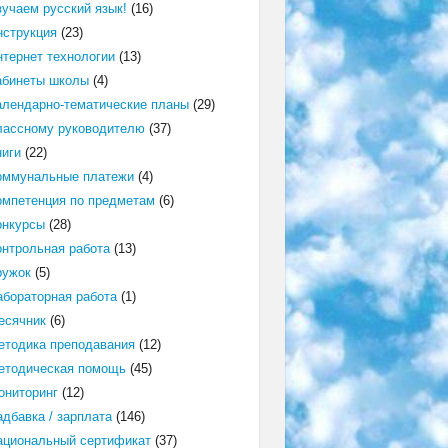
зучаем русский язык!
(16)
нструкция
(23)
нтернет технологии
(13)
абинеты школы
(4)
алендарно-тематические планы
(29)
лассному руководителю
(37)
ниги
(22)
оммунальные платежи
(4)
омпетенция по предметам
(6)
онкурсы
(28)
онтрольная работа
(13)
ружок
(5)
абораторная работа
(1)
есячник
(6)
етодика преподавания
(12)
етодическая помощь
(45)
ониторинг
(12)
адбавка / зарплата
(146)
ациональный сертификат
(37)