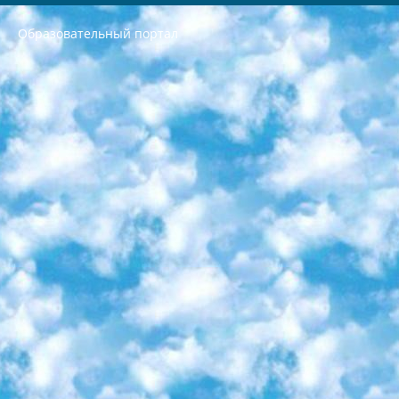
Образовательный портал
РЕСПУБЛИКА УЗБЕКИСТАН МИНИСТРЕРСТВО ДОШКОЛЬНОГО И ШКОЛЬНОГО ОБРАЗОВАНИЯ КОМАНДА в общеобразовательных учреждениях в 2023-2024 учебном году организация и проведение итоговой государственной аттестации обучающихся о Министра дошкольного и школьного образования Республики Узбекистан от 4 марта 2008 года (постановлением Минюста от 20 марта 2008 года № 1778 государственной регистрации) «Итоговое состояние учащихся общего среднего образования на основании положения об утверждении положения об аттестации общего среднего образования выпускной экзамен студентов в образовательных учреждениях в 2023-2024 учебном году В целях организации и прохождения аттестации приказываю: 1. Следующее: перечень предметов, по которым будет проводиться итоговая государственная аттестация и экзамен формы перевода согласно приложению 1; сертификаты международного образца, оценивающие уровень владения иностранными языками перечень согласно приложению 2; 2. Педагогический при специализированных образовательных учреждениях. научно-практический центр квалификации и международной оценки (Д.Давидова) 2024 г. До 25 марта: задания по предметам, по которым будет проводиться итоговая аттестация разработка и утверждение технических условий; итоговая аттестация на основании разработанного предметного задания разработка вопросов по предметам (устно и письменно), экзамен передача; общеобразовательные средние школы и специальные учебные заведения учащиеся выпускных классов школ и интернатов в агентской системе подготовка базы данных экзаменационных материалов и критериев оценки; перевод базы экзаменационных материалов на все языки обучения подать в Республиканский образовательный центр для изготовления; варианты экзаменов на основе разработанных контрольных материалов пусть будут поставлены задачи формирования. 3. Республиканский образовательный центр (Ш.Худайкулов) до 5 апреля 2024 года. до: база данных предоставленных экзаменационных материалов на все языки обучения перевод и экспертиза; для слепых, слабовидящих, глухих, слабослышащих и умственно отсталых детей учащиеся выпускных классов специализированных школ и школ-интернатов база данных экзаменационных материалов на всех преподаваемых языках подготовка критериев оценки; специализированные школы для умственно отсталых детей и технологии для учащихся выпускных классов школ-интернатов разработка соответствующих рекомендаций и критериев проведения ЕГЭ по естествознанию давать задания. 4. Педагогический при специализированных образовательных учреждениях. Научно-практический центр навыков и международной оценки (Д.Давидова), Республика образовательный центр (Худайкулов Ш.) итоговый государственный аттестационный экзамен ориентирован на творческое и логическое мышление при подготовке базы материалов учитывать введение заданий. 5. Следует отметить, что: сертификат государственного образца о знании общеобразовательного предмета и как минимум национальный уровень B1 по предметам на иностранных языках, указанным в Приложении 2. или международно признанный сертификат эквивалентного уровня студенты, изучающие определенный предмет, освобождаются от экзамена; по соответствующим предметам запланирована итоговая государственная аттестация за день до дня, путем жеребьевки Рабочей группой (в письменной форме по предметам, проводимым в форме) из числа сформированных вариантов выбрано 2 варианта; 2 выбранных варианта экзамена анонсированы на официальном сайте министерства и все выпускники по всей стране на основе этих вариантов проводит итоговую государственную аттестацию. 6. Государственное образование учащихся средних общеобразовательных учреждений. знания в соответствии с квалификационными требованиями, которые необходимо приобрести на основании стандартов итоговый (выпускной) контроль для 9 и 11 классов в целях тестирования Экзамены (далее – экзамены) состоят из предметов, перечисленных в приложении 1. будет сделано. 7. Экзамены пройдут с 26 мая по 15 июня 2024 г. (кроме науки физического воспитания). 8. Физическая для учащихся 9 классов общесредних образовательных учреждений. Экзамены по предмету «Образование, квалификация медицина» 1-6 мая 2024 года. сотрудники перевести под присмотр (с отклонениями в физическом или умственном развитии) специализированная школа для детей, школы-интернаты и со сколиозом школы-интернаты санаторного типа для больных детей исключены). 9. Он был слепым, слабовидящим и имел нарушения опорно-двигательного аппарата. экзамены в специализированных школах и интернатах для детей должны проводиться исходя из требований, предъявляемых к общеобразовательным учреждениям (физкультура кроме науки). 10. Специализированная школа для глухих и слабослышащих детей. и экзамены в интернатах и быть реализован в виде письменного теста по математике. 11. Специальность для умственно отсталых детей. Для 9 класса Родной язык и литературное письмо Государственный язык (язык обучения – узбекский). для неклассов) написано Математическое письмо Письменная/устная история Узбекистана Физическое воспитание практично Итоговый контроль Для 11 класса Написание родного языка и литературы (эссе) Математическое письмо Узбекский язык (обучение на узбекском языке) не посещающее общее среднее образование для учреждений)/Образовательное учреждение выбор письменный и устный Иностранный язык письменный/устный Письменная/устная история Узбекистана *По выбору студента:  Химия  Физика  Основы государственного права  География 10 бесплатных образовательных ресурсов - Мы составили подборку онлайн-проектов с интерактивными упражнениями, видеолекциями и статьями. Они помогут вам обрести новые и освежить старые знания бесплатно. 1. «ИНТУИТ» Старейшая образовательная площадка Рунета. Здесь вы найдёте сотни текстовых и видеокурсов на десятки различных тем — от программирования до психологии. Многие курсы подготовлены российскими университетами и крупными международными компаниями вроде Intel и Microsoft. Самостоятельное обучение бесплатное, но желающие могут оплатить услуги персональных наставников. 2. «Смартия» знакомит с актуальными профессиями и подсказывает, как им обучаться. Выбрав заинтересовавшую вас специальность — SMM-специалист, фотограф, веб-дизайнер или другую, — увидите список необходимых для неё умений. Чтобы вы могли освоить их самостоятельно, для каждого умения площадка отображает подборку ссылок на учебные материалы. Хотя «Смартия» ориентируется на русскоязычную аудиторию, часть контента всё же доступна только на английском. 3. «Лекторий Физтеха» Проект Московского физико-технического института (Физтеха). С его помощью вы можете смотреть онлайн серии лекций, записанные на видео в этом вузе. В числе доступных предметов — физика, биология, химия, информационные технологии и другие. К некоторым лекциям администрация ресурса прилагает готовые конспекты, которые можно скачивать в PDF-формате. 4. ITMOcourses Онлайн-площадка Санкт-Петербургского национального исследовательского университета информационных технологий, механики и оптики (ИТМО). Ресурс предоставляет свободный доступ к курсам, разработанным в этом вузе. Каталог материалов разбит на четыре категории: «Оптические системы и технологии», «Приборостроение и робототехника», «Информационные технологии» и «Биотехнологии». Курсы состоят из видеолекций, интерактивных демонстраций и заданий. 5. «КиберЛенинка» Электронная научная библиотека открытого доступа. Каталог площадки регулярно обрастает текстами статей из различных научных изданий. Сгруппированные по журналам и рубрикам публикации можно читать онлайн или скачивать целиком в PDF-формате. Проект нацелен на популяризацию науки за счёт открытого доступа к качественной информации. 6. «ПостНаука» На этом ресурсе публикуют подборки видеолекций, составленные экспертами из разных отраслей и объединённые общими темами. Среди них, к примеру, есть серии «Биоинформатика и геномика», «Культура средневековой Скандинавии» и Cinema Studies о теории кино. Каждая подборка лекций — логически связанная история, рассказанная экспертом от первого лица. Кроме того, на сайте появляются научно-образовательные статьи и тесты на разные темы. 7. «Newочём» Команда проекта «Newочём» отбирает самые интересные тексты из англоязычных СМИ и переводит те из них, за которые голосуют участники сообщества «ВКонтакте». По большей части это научно-популярные статьи. Редакторы придумывают лишь заголовки, в остальном содержание переводов соответствует оригиналам. Полные тексты можно читать прямо в социальной сети. 8. InternetUrok Онлайн-база материалов по основным дисциплинам школьной программы. Информация на сайте структурирована по классам, предметам и темам (урокам). Каждый урок состоит из видеолекций и конспектов. Есть также интерактивные тренажёры и тесты для закрепления пройденного материала. Даже если вы давно окончили школу, возможность повторить программу старших классов всегда может пригодиться. 9. Edutainme Ещё один ресурс об образовании. В отличие от Newtonew, как мне кажется, Edutainme больше ориентируется на представителей индустрии: педагогов, предпринимателей, разработчиков образовательных проектов. Но и любой, кто просто стремится к саморазвитию, найдёт на сайте много полезного и интересного для себя. Например, информацию о новых курсах и образовательных сервисах. 10. Newtonew Онлайн-медиа об образовании и обучении в широком смысле. Авторы Newtonew пишут об инструментах, заведениях, тактиках и стратегиях, которые помогают учить других и получать новые знания самостоятельно. На этой площадке вы найдёте новости, обзоры, аналитические мат