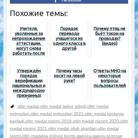
Похожие темы:
Учителя,
Порядок
Почему птиц не
уволенные за
перевода
бьёт током на
непрохождение
учащегося из
проводах?
аттестации,
одного класса в
(видео)
могут снова
другой
работать после
получения
профессиональ
ного
Утверждён
Почему часы
Ответы МНО на
сертификата
порядок
носят на левой
некоторые
верификации
руке?
вопросы
национальных и
пользователей
международно
признанных
сертификатов
oltin medal
,
oltin medal bekor qilindi
,
oltin medal
imtiyozlari
,
oltin medal imtiyozlari 2021
,
oltin medal kimlarga
beriladi
,
oltin medal nizomi 2019
,
oltin medal nizomi 2020
,
oltin
medal nizomi 2021
,
oltin medal olish shartlari
,
oltin medal
rasmi
,
oltin medalga imtiyoz bormi
,
завучга
,
завучу
,
золотая