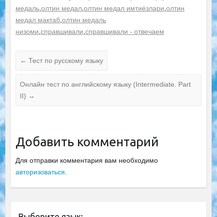
медаль
,
олтин медал
,
олтин медал имтиёзлари
,
олтин
медал мактаб
,
олтин медаль
низоми
,
справшивали
,
справшивали - отвечаем
←
Тест по русскому языку
Онлайн тест по английскому языку (Intermediate. Part
II)
→
Добавить комментарий
Для отправки комментария вам необходимо
авторизоваться
.
Выберите язык: