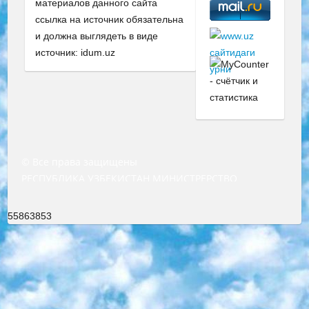
материалов данного сайта
ссылка на источник обязательна
и должна выглядеть в виде
источник: idum.uz
© Все права защищены
РЕСПУБЛИКА УЗБЕКИСТАН МИНИСТРЕРСТВО ДОШКОЛЬНОГО И ШКОЛЬНОГО ОБРАЗОВАНИЯ КОМАНДА в общеобразовательных учреждениях в 2023-2024 учебном году организация и проведение итоговой государственной аттестации обучающихся о Министра дошкольного и школьного образования Республики Узбекистан от 4 марта 2008 года (постановлением Минюста от 20 марта 2008 года № 1778 государственной регистрации) «Итоговое состояние учащихся общего среднего образования на основании положения об утверждении положения об аттестации общего среднего образования выпускной экзамен студентов в образовательных учреждениях в 2023-2024 учебном году В целях организации и прохождения аттестации приказываю: 1. Следующее: перечень предметов, по которым будет проводиться итоговая государственная аттестация и экзамен формы перевода согласно приложению 1; сертификаты международного образца, оценивающие уровень владения иностранными языками перечень согласно приложению 2; 2. Педагогический при специализированных образовательных учреждениях. научно-практический центр квалификации и международной оценки (Д.Давидова) 2024 г. До 25 марта: задания по предметам, по которым будет проводиться итоговая аттестация разработка и утверждение технических условий; итоговая аттестация на основании разработанного предметного задания разработка вопросов по предметам (устно и письменно), экзамен передача; общеобразовательные средние школы и специальные учебные заведения учащиеся выпускных классов школ и интернатов в агентской системе подготовка базы данных экзаменационных материалов и критериев оценки; перевод базы экзаменационных материалов на все языки обучения подать в Республиканский образовательный центр для изготовления; варианты экзаменов на основе разработанных контрольных материалов пусть будут поставлены задачи формирования. 3. Республиканский образовательный центр (Ш.Худайкулов) до 5 апреля 2024 года. до: база данных предоставленных экзаменационных материалов на все языки обучения перевод и экспертиза; для слепых, слабовидящих, глухих, слабослышащих и умственно отсталых детей учащиеся выпускных классов специализированных школ и школ-интернатов база данных экзаменационных материалов на всех преподаваемых языках подготовка критериев оценки; специализированные школы для умственно отсталых детей и технологии для учащихся выпускных классов школ-интернатов разработка соответствующих рекомендаций и критериев проведения ЕГЭ по естествознанию давать задания. 4. Педагогический при специализированных образовательных учреждениях. Научно-практический центр навыков и международной оценки (Д.Давидова), Республика образовательный центр (Худайкулов Ш.) итоговый государственный аттестационный экзамен ориентирован на творческое и логическое мышление при подготовке базы материалов учитывать введение заданий. 5. Следует отметить, что: сертификат государственного образца о знании общеобразовательного предмета и как минимум национальный уровень B1 по предметам на иностранных языках, указанным в Приложении 2. или международно признанный сертификат эквивалентного уровня студенты, изучающие определенный предмет, освобождаются от экзамена; по соответствующим предметам запланирована итоговая государственная аттестация за день до дня, путем жеребьевки Рабочей группой (в письменной форме по предметам, проводимым в форме) из числа сформированных вариантов выбрано 2 варианта; 2 выбранных варианта экзамена анонсированы на официальном сайте министерства и все выпускники по всей стране на основе этих вариантов проводит итоговую государственную аттестацию. 6. Государственное образование учащихся средних общеобразовательных учреждений. знания в соответствии с квалификационными требованиями, которые необходимо приобрести на основании стандартов итоговый (выпускной) контроль для 9 и 11 классов в целях тестирования Экзамены (далее – экзамены) состоят из предметов, перечисленных в приложении 1. будет сделано. 7. Экзамены пройдут с 26 мая по 15 июня 2024 г. (кроме науки физического воспитания). 8. Физическая для учащихся 9 классов общесредних образовательных учреждений. Экзамены по предмету «Образование, квалификация медицина» 1-6 мая 2024 года. сотрудники перевести под присмотр (с отклонениями в физическом или умственном развитии) специализированная школа для детей, школы-интернаты и со сколиозом школы-интернаты санаторного типа для больных детей исключены). 9. Он был слепым, слабовидящим и имел нарушения опорно-двигательного аппарата. экзамены в специализированных школах и интернатах для детей должны проводиться исходя из требований, предъявляемых к общеобразовательным учреждениям (физкультура кроме науки). 10. Специализированная школа для глухих и слабослышащих детей. и экзамены в интернатах и быть реализован в виде письменного теста по математике. 11. Специальность для умственно отсталых детей. Для 9 класса Родной язык и литературное письмо Государственный язык (язык обучения – узбекский). для неклассов) написано Математическое письмо Письменная/устная история Узбекистана Физическое воспитание практично Итоговый контроль Для 11 класса Написание родного языка и литературы (эссе) Математическое письмо Узбекский язык (обучение на узбекском языке) не посещающее общее среднее образование для учреждений)/Образовательное учреждение выбор письменный и устный Иностранный язык письменный/устный Письменная/устная история Узбекистана *По выбору студента:  Химия  Физика  Основы государственного права  География 10 бесплатных образовательных ресурсов - Мы составили подборку онлайн-проектов с интерактивными упражнениями, видеолекциями и статьями. Они помогут вам обрести новые и освежить старые знания бесплатно. 1. «ИНТУИТ» Старейшая образовательная площадка Рунета. Здесь вы найдёте сотни текстовых и видеокурсов на десятки различных тем — от программирования до психологии. Многие курсы подготовлены российскими университетами и крупными международными компаниями вроде Intel и Microsoft. Самостоятельное обучение бесплатное, но желающие могут оплатить услуги персональных наставников. 2. «Смартия» знакомит с актуальными профессиями и подсказывает, как им обучаться. Выбрав заинтересовавшую вас специальность — SMM-специалист, фотограф, веб-дизайнер или другую, — увидите список необходимых для неё умений. Чтобы вы могли освоить их самостоятельно, для каждого умения площадка отображает подборку ссылок на учебные материалы. Хотя «Смартия» ориентируется на русскоязычную аудиторию, часть контента всё же доступна только на английском. 3. «Лекторий Физтеха» Проект Московского физико-технического института (Физтеха). С его помощью вы можете смотреть онлайн серии лекций, записанные на видео в этом вузе. В числе доступных предметов — физика, биология, химия, информационные технологии и другие. К некоторым лекциям администрация ресурса прилагает готовые конспекты, которые можно скачивать в PDF-формате. 4. ITMOcourses Онлайн-площадка Санкт-Петербургского национального исследовательского университета информационных технологий, механики и оптики (ИТМО). Ресурс предоставляет свободный доступ к курсам, разработанным в этом вузе. Каталог материалов разбит на четыре категории: «Оптические системы и технологии», «Приборостроение и робототехника», «Информационные технологии» и «Биотехнологии». Курсы состоят из видеолекций, интерактивных демонстраций и заданий. 5. «КиберЛенинка» Электронная научная библиотека открытого доступа. Каталог площадки регулярно обрастает текстами статей из различных научных изданий. Сгруппированные по журналам и рубрикам публикации можно читать онлайн или скачивать целиком в PDF-формате. Проект нацелен на популяризацию науки за счёт открытого доступа к качественной информации. 6. «ПостНаука» На этом ресурсе публикуют подборки видеолекций, составленные экспертами из разных отраслей и объединённые общими темами. Среди них, к примеру, есть серии «Биоинформатика и геномика», «Культура средневековой Скандинавии» и Cinema Studies о теории кино. Каждая подборка лекций — логически связанная история, рассказанная экспертом от первого лица. Кроме того, на сайте появляются научно-образовательные статьи и тесты на разные темы. 7. «Newочём» Команда проекта «Newочём» отбирает самые интересные тексты из англоязычных СМИ и переводит те из них, за которые голосуют участники сообщества «ВКонтакте». По большей части это научно-популярные статьи. Редакторы придумывают лишь заголовки, в остальном содержание переводов соответствует оригиналам. Полные тексты можно читать прямо в социальной сети. 8. InternetUrok Онлайн-база материалов по основным дисциплинам школьной программы. Информация на сайте структурирована по классам, предметам и темам (урокам). Каждый урок состоит из видеолекций и конспектов. Есть также интерактивные тренажёры и тесты для закрепления пройденного материала. Даже если вы давно окончили школу, возможность повторить программу старших классов всегда может пригодиться. 9. Edutainme Ещё один ресурс об образовании. В отличие от Newtonew, как мне кажется, Edutainme больше ориентируется на представителей индустрии: педагогов, предпринимателей, разработчиков образовательных проектов. Но и любой, кто просто стремится к саморазвитию, найдёт на сайте много полезного и интересного для себя. Например, информацию о новых курсах и образовательных сервисах. 10. Newtonew Онлайн-медиа об образовании и обучении в широком смысле. Авторы Newtonew пишут об инструментах, заведениях, тактиках и стратегиях, которые помогают учить других и получать новые знания самостоятельно. На этой площадке вы найдёте новости, обзоры, аналитические мате
55863853