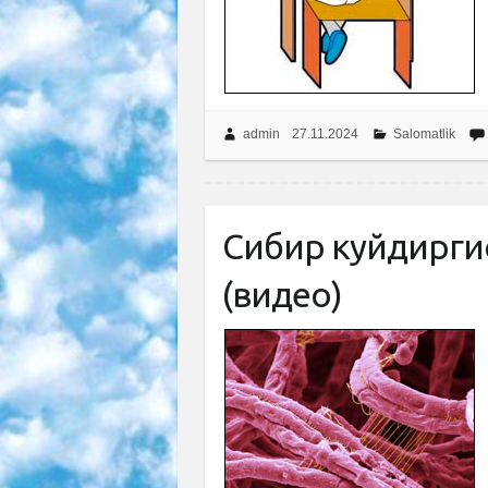
admin
27.11.2024
Salomatlik
Сибир куйдиргис
(видео)