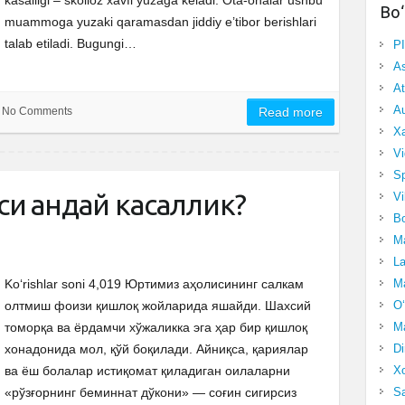
kasalligi – skolioz xavfi yuzaga keladi. Ota-onalar ushbu
Bo‘
muammoga yuzaki qaramasdan jiddiy e’tibor berishlari
talab etiladi. Bugungi…
P
A
At
Au
No Comments
Read more
Xa
Vi
Sp
и қандай касаллик?
Vi
Bo
Ma
La
Ma
Ko‘rishlar soni 4,019 Юртимиз аҳолисининг салкам
O‘
олтмиш фоизи қишлоқ жойларида яшайди. Шахсий
Ma
томорқа ва ёрдамчи хўжаликка эга ҳар бир қишлоқ
Di
хонадонида мол, қўй боқилади. Айниқса, қариялар
Xo
ва ёш болалар истиқомат қиладиган оилаларни
Sa
«рўзғорнинг беминнат дўкони» — соғин сигирсиз