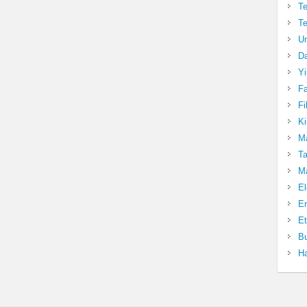
Te
Te
Un
Da
Yi
Fa
Fi
Ki
Ma
Ta
Ma
El
En
Et
Bu
Ha