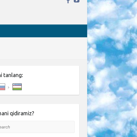
ni tanlang:
ani qidiramiz?
rch