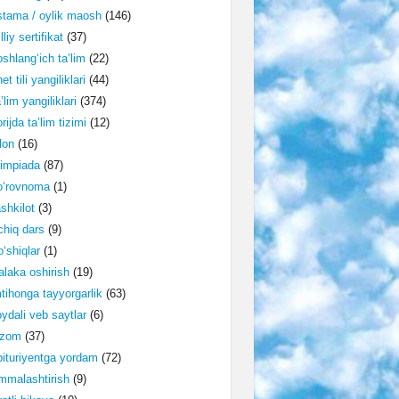
tama / oylik maosh
(146)
lliy sertifikat
(37)
shlang‘ich ta’lim
(22)
et tili yangiliklari
(44)
’lim yangiliklari
(374)
rijda ta’lim tizimi
(12)
lon
(16)
impiada
(87)
o‘rovnoma
(1)
shkilot
(3)
hiq dars
(9)
‘shiqlar
(1)
laka oshirish
(19)
tihonga tayyorgarlik
(63)
ydali veb saytlar
(6)
izom
(37)
ituriyentga yordam
(72)
malashtirish
(9)