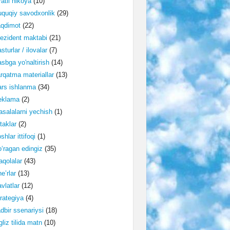
ratli hikoya
(10)
quqiy savodxonlik
(29)
aqdimot
(22)
ezident maktabi
(21)
sturlar / ilovalar
(7)
sbga yo'naltirish
(14)
rqatma materiallar
(13)
rs ishlanma
(34)
eklama
(2)
salalarni yechish
(1)
taklar
(2)
shlar ittifoqi
(1)
‘ragan edingiz
(35)
qolalar
(43)
e’rlar
(13)
vlatlar
(12)
rategiya
(4)
dbir ssenariysi
(18)
gliz tilida matn
(10)