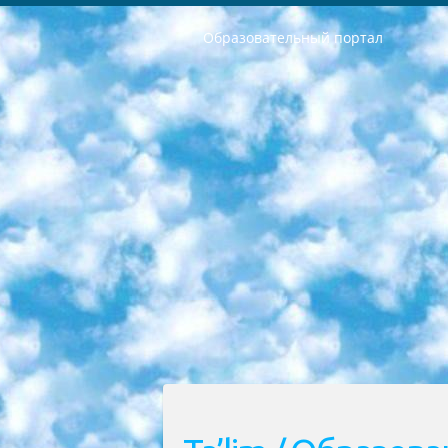
Образовательный портал
РЕСПУБЛИКА УЗБЕКИСТАН МИНИСТРЕРСТВО ДОШКОЛЬНОГО И ШКОЛЬНОГО ОБРАЗОВАНИЯ КОМАНДА в общеобразовательных учреждениях в 2023-2024 учебном году организация и проведение итоговой государственной аттестации обучающихся о Министра дошкольного и школьного образования Республики Узбекистан от 4 марта 2008 года (постановлением Минюста от 20 марта 2008 года № 1778 государственной регистрации) «Итоговое состояние учащихся общего среднего образования на основании положения об утверждении положения об аттестации общего среднего образования выпускной экзамен студентов в образовательных учреждениях в 2023-2024 учебном году В целях организации и прохождения аттестации приказываю: 1. Следующее: перечень предметов, по которым будет проводиться итоговая государственная аттестация и экзамен формы перевода согласно приложению 1; сертификаты международного образца, оценивающие уровень владения иностранными языками перечень согласно приложению 2; 2. Педагогический при специализированных образовательных учреждениях. научно-практический центр квалификации и международной оценки (Д.Давидова) 2024 г. До 25 марта: задания по предметам, по которым будет проводиться итоговая аттестация разработка и утверждение технических условий; итоговая аттестация на основании разработанного предметного задания разработка вопросов по предметам (устно и письменно), экзамен передача; общеобразовательные средние школы и специальные учебные заведения учащиеся выпускных классов школ и интернатов в агентской системе подготовка базы данных экзаменационных материалов и критериев оценки; перевод базы экзаменационных материалов на все языки обучения подать в Республиканский образовательный центр для изготовления; варианты экзаменов на основе разработанных контрольных материалов пусть будут поставлены задачи формирования. 3. Республиканский образовательный центр (Ш.Худайкулов) до 5 апреля 2024 года. до: база данных предоставленных экзаменационных материалов на все языки обучения перевод и экспертиза; для слепых, слабовидящих, глухих, слабослышащих и умственно отсталых детей учащиеся выпускных классов специализированных школ и школ-интернатов база данных экзаменационных материалов на всех преподаваемых языках подготовка критериев оценки; специализированные школы для умственно отсталых детей и технологии для учащихся выпускных классов школ-интернатов разработка соответствующих рекомендаций и критериев проведения ЕГЭ по естествознанию давать задания. 4. Педагогический при специализированных образовательных учреждениях. Научно-практический центр навыков и международной оценки (Д.Давидова), Республи