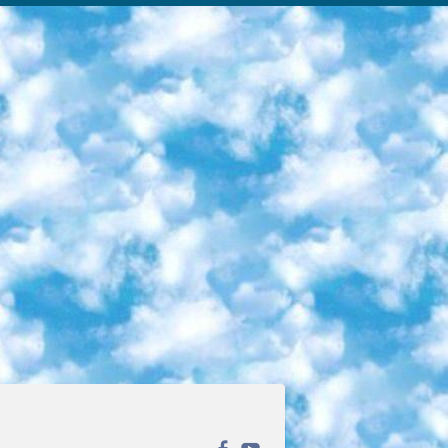
ека открытого доступа. Каталог площадки регулярно обрастает текстами статей из различных научных изданий. Сгруппированные по журналам и рубрикам публикации можно читать онлайн или скачивать целиком в PDF-формате. Проект нацелен на популяризацию науки за счёт открытого доступа к качественной информации. 6. «ПостНаука» На этом ресурсе публикуют подборки видеолекций, составленные экспертами из разных отраслей и объединённые общими темами. Среди них, к примеру, есть серии «Биоинформатика и геномика», «Культура средневековой Скандинавии» и Cinema Studies о теории кино. Каждая подборка лекций — логически связанная история, рассказанная экспертом от первого лица. Кроме того, на сайте появляются научно-образовательные статьи и тесты на разные темы. 7. «Newочём» Команда проекта «Newочём» отбирает самые интересные тексты из англоязычных СМИ и переводит те из них, за которые голосуют участники сообщества «ВКонтакте». По большей части это научно-популярные статьи. Редакторы придумывают лишь заголовки, в остальном содержание переводов соответствует оригиналам. Полные тексты можно читать прямо в социальной сети. 8. InternetUrok Онлайн-база материалов по основным дисциплинам школьной программы. Информация на сайте структурирована по классам, предметам и темам (урокам). Каждый урок состоит из видеолекций и конспектов. Есть также интерактивные тренажёры и тесты для закрепления пройденного материала. Даже если вы давно окончили школу, возможность повторить программу старших классов всегда может пригодиться. 9. Edutainme Ещё один ресурс об образовании. В отличие от Newtonew, как мне кажется, Edutainme больше ориентируется на представителей индустрии: педагогов, предпринимателей, разработчиков образовательных проектов. Но и любой, кто просто стремится к саморазвитию, найдёт на сайте много полезного и интересного для себя. Например, информацию о новых курсах и образовательных сервисах. 10. Newtonew Онлайн-медиа об образовании и обучении в широком смысле. Авторы Newtonew пишут об инструментах, заведениях, тактиках и стратегиях, которые помогают учить других и получать новые знания самостоятельно. На этой площадке вы найдёте новости, обзоры, аналитические мат