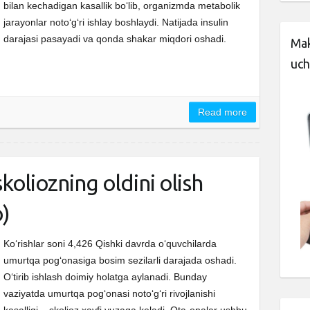
bilan kechadigan kasallik bo‘lib, organizmda metabolik
jarayonlar noto‘g‘ri ishlay boshlaydi. Natijada insulin
darajasi pasayadi va qonda shakar miqdori oshadi.
Mak
uch
Read more
skoliozning oldini olish
)
Ko‘rishlar soni 4,426 Qishki davrda o‘quvchilarda
umurtqa pog‘onasiga bosim sezilarli darajada oshadi.
O‘tirib ishlash doimiy holatga aylanadi. Bunday
vaziyatda umurtqa pog‘onasi noto‘g‘ri rivojlanishi