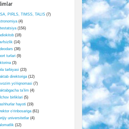
limlar
ISA, PIRLS, TIMSS, TALIS
(7)
stronomiya
(4)
testatsiya
(156)
diokitob
(18)
vfsizlik
(14)
deodars
(38)
ort turlari
(9)
ktorina
(3)
la tarbiyasi
(23)
ktab direktoriga
(12)
vozim yo'riqnomasi
(7)
ktabgacha ta’lim
(4)
lchov birliklari
(5)
shhurlar hayoti
(19)
rektor o‘rinbosariga
(61)
rijiy universitetlar
(4)
lomatlik
(12)