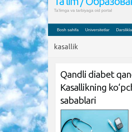
Ta’lim / Образов
Ta’limga va tarbiyaga oid portal
Bosh sahifa
Universitetlar
Darslikla
kasallik
Qandli diabet qan
Kasallikning ko‘p
sabablari