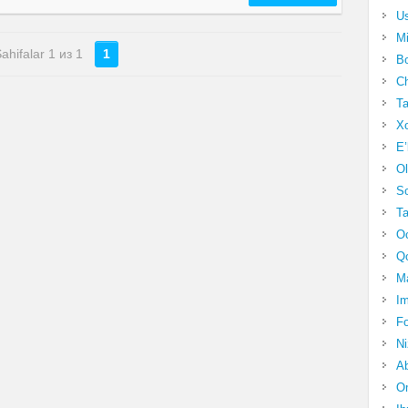
Us
Mi
ahifalar 1 из 1
1
Bo
Ch
Ta
Xo
E’
Ol
S
Ta
Oc
Qo
Ma
Im
Fo
N
Ab
Om