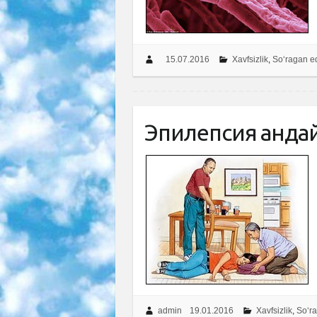
15.07.2016
Xavfsizlik
,
So‘ragan e
Эпилепсия қанда
admin
19.01.2016
Xavfsizlik
,
So‘ra