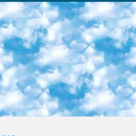
ка образовательный центр (Худайкулов Ш.) итоговый государственный аттестационный экзамен ориентирован на творческое и логическое мышление при подготовке базы материалов учитывать введение заданий. 5. Следует отметить, что: сертификат государственного образца о знании общеобразовательного предмета и как минимум национальный уровень B1 по предметам на иностранных языках, указанным в Приложении 2. или международно признанный сертификат эквивалентного уровня студенты, изучающие определенный предмет, освобождаются от экзамена; по соответствующим предметам запланирована итоговая государственная аттестация за день до дня, путем жеребьевки Рабочей группой (в письменной форме по предметам, проводимым в форме) из числа сформированных вариантов выбрано 2 варианта; 2 выбранных варианта экзамена анонсированы на официальном сайте министерства и все выпускники по всей стране на основе этих вариантов проводит итоговую государственную аттестацию. 6. Государственное образование учащихся средних общеобразовательных учреждений. знания в соответствии с квалификационными требованиями, которые необходимо приобрести на основании стандартов итоговый (выпускной) контроль для 9 и 11 классов в целях тестирования Экзамены (далее – экзамены) состоят из предметов, перечисленных в приложении 1. будет сделано. 7. Экзамены пройдут с 26 мая по 15 июня 2024 г. (кроме науки физического воспитания). 8. Физическая для учащихся 9 классов общесредних образовательных учреждений. Экзамены по предмету «Образование, квалификация медицина» 1-6 мая 2024 года. сотрудники перевести под присмотр (с отклонениями в физическом или умственном развитии) специализированная школа для детей, школы-интернаты и со сколиозом школы-интернаты санаторного типа для больных детей исключены). 9. Он был слепым, слабовидящим и имел нарушения опорно-двигательного аппарата. экзамены в специализированных школах и интернатах для детей должны проводиться исходя из требований, предъявляемых к общеобразовательным учреждениям (физкультура кроме науки). 10. Специализированная школа для глухих и слабослышащих детей. и экзамены в интернатах и быть реализован в виде письменного теста по математике. 11. Специальность для умственно отсталых детей. Для 9 класса Родной язык и литературное письмо Государственный язык (язык обучения – узбекский). для неклассов) написано Математическое письмо Письменная/устная история Узбекистана Физическое воспитание практично Итоговый контроль Для 11 класса Написание родного языка и литературы (эссе) Математическое письмо Узбекский язык (обучение на узбекском языке) не посещающее общее среднее образование для учреждений)/Образовательное учреждение выбор письменный и устный Иностранный язык письменный/устный Письменная/устная история Узбекистана *По выбору студента:  Химия  Физика  Основы государственного права  География 10 бесплатных образовательных ресурсов - Мы составили подборку онлайн-проектов с интерактивными упражнениями, видеолекциями и статьями. Они помогут вам обрести новые и освежить старые знания бесплатно. 1. «ИНТУИТ» Старейшая образовательная площадка Рунета. Здесь вы найдёте сотни текстовых и видеокурсов на десятки различных тем — от программирования до психологии. Многие курсы подготовлены российскими университетами и крупными международными компаниями вроде Intel и Microsoft. Самостоятельное обучение бесплатное, но желающие могут оплатить услуги персональных наставников. 2. «Смартия» знакомит с актуальными профессиями и подсказывает, как им обучаться. Выбрав заинтересовавшую вас специальность — SMM-специалист, фотограф, веб-дизайнер или другую, — увидите список необходимых для неё умений. Чтобы вы могли освоить их самостоятельно, для каждого умения площадка отображает подборку ссылок на учебные материалы. Хотя «Смартия» ориентируется на русскоязычную аудиторию, часть контента всё же доступна только на английском. 3. «Лекторий Физтеха» Проект Московского физико-технического института (Физтеха). С его помощью вы можете смотреть онлайн серии лекций, записанные на видео в этом вузе. В числе доступных предметов — физика, биология, химия, информационные технологии и другие. К некоторым лекциям администрация ресурса прилагает готовые конспекты, которые можно скачивать в PDF-формате. 4. ITMOcourses Онлайн-площадка Санкт-Петербургского национального исследовательского университета информационных технологий, механики и оптики (ИТМО). Ресурс предоставляет свободный доступ к курсам, разработанным в этом вузе. Каталог материалов разбит на четыре категории: «Оптические системы и технологии», «Приборостроение и робототехника», «Информационные технологии» и «Биотехнологии». Курсы состоят из видеолекций, интерактивных демонстраций и заданий. 5. «КиберЛенинка» Электронная научная библиот