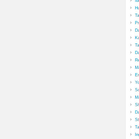
Ib
Hu
T
Pr
Da
Ka
Ta
Da
R
Ma
Er
Yo
So
Ma
Sh
Da
St
Ta
In