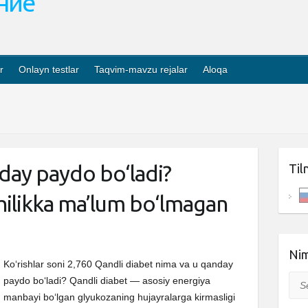
ание
r
Onlayn testlar
Taqvim-mavzu rejalar
Aloqa
day paydo bo‘ladi?
Til
chilikka ma’lum bo‘lmagan
Nim
Ko‘rishlar soni 2,760 Qandli diabet nima va u qanday
Sea
paydo bo‘ladi? Qandli diabet ­— asosiy energiya
manbayi bo‘lgan glyukozaning hujayralarga kirmasligi