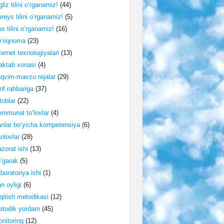
gliz tilini o‘rganamiz!
(44)
reys tilini o‘rganamiz!
(5)
s tilini o‘rganamiz!
(16)
‘riqnoma
(23)
ternet texnologiyalari
(13)
ktab xonasi
(4)
qvim-mavzu rejalar
(29)
nf rahbariga
(37)
toblar
(22)
mmunal to‘lovlar
(4)
nlar bo‘yicha kompetensiya
(6)
nlovlar
(28)
zorat ishi
(13)
‘garak
(5)
boratoriya ishi
(1)
n oyligi
(6)
qitish metodikasi
(12)
etodik yordam
(45)
nitoring
(12)