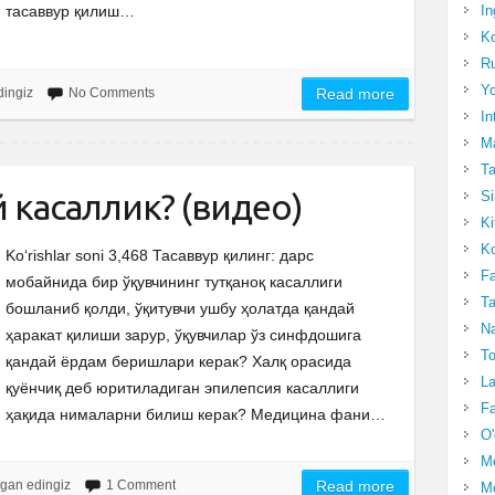
In
тасаввур қилиш…
Ko
Ru
Yo
dingiz
No Comments
Read more
In
Ma
Ta
й касаллик? (видео)
Si
Ki
Ko
Ko‘rishlar soni 3,468 Тасаввур қилинг: дарс
Fa
мобайнида бир ўқувчининг тутқаноқ касаллиги
Ta
бошланиб қолди, ўқитувчи ушбу ҳолатда қандай
Na
ҳаракат қилиши зарур, ўқувчилар ўз синфдошига
To
қандай ёрдам беришлари керак? Халқ орасида
La
қуёнчиқ деб юритиладиган эпилепсия касаллиги
Fa
ҳақида нималарни билиш керак? Медицина фани…
O'
M
gan edingiz
1 Comment
Read more
Mo