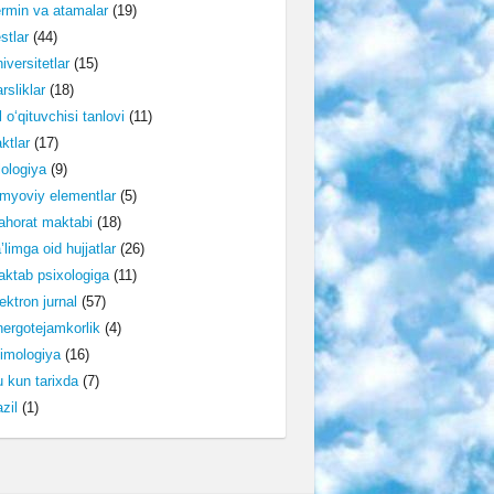
rmin va atamalar
(19)
stlar
(44)
iversitetlar
(15)
rsliklar
(18)
l o‘qituvchisi tanlovi
(11)
ktlar
(17)
lologiya
(9)
myoviy elementlar
(5)
horat maktabi
(18)
’limga oid hujjatlar
(26)
ktab psixologiga
(11)
ektron jurnal
(57)
ergotejamkorlik
(4)
imologiya
(16)
 kun tarixda
(7)
zil
(1)