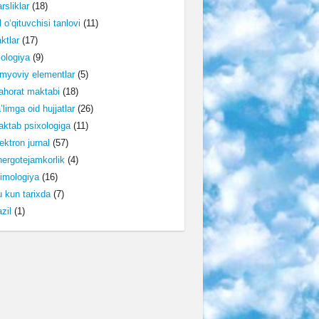
rsliklar
(18)
l o‘qituvchisi tanlovi
(11)
ktlar
(17)
lologiya
(9)
myoviy elementlar
(5)
horat maktabi
(18)
’limga oid hujjatlar
(26)
ktab psixologiga
(11)
ektron jurnal
(57)
ergotejamkorlik
(4)
imologiya
(16)
 kun tarixda
(7)
zil
(1)