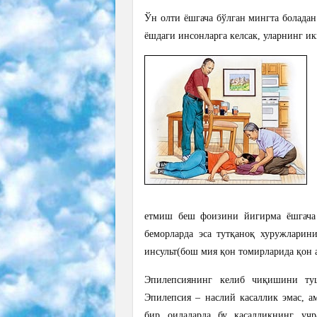
Ўн олти ёшгача бўлган мингта боладан
ёшдаги инсонларга келсак, уларнинг ик
етмиш беш фоизини йигирма ёшгача 
беморларда эса тутқаноқ хуружларин
инсульт(бош мия қон томирларида қон
Эпилепсиянинг келиб чиқишини ту
Эпилепсия – наслий касаллик эмас, а
бир оилаларда бу касалликнинг уч