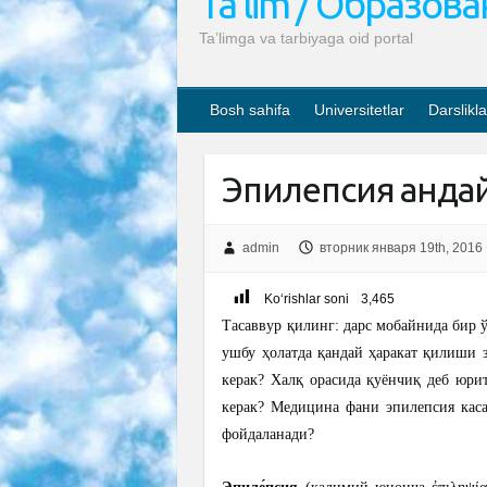
Ta’lim / Образов
Ta’limga va tarbiyaga oid portal
Bosh sahifa
Universitetlar
Darslikla
Эпилепсия қанда
admin
вторник января 19th, 2016
Ko‘rishlar soni
3,465
Тасаввур қилинг: дарс мобайнида бир 
ушбу ҳолатда қандай ҳаракат қилиши 
керак? Халқ орасида қуёнчиқ деб юри
керак? Медицина фани эпилепсия кас
фойдаланади?