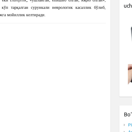
ёки ἐπίληπτος, «ушланган, ёпишиб олган, юқиб олган»;
uch
г кўп тарқалган сурункали неврологик касаллик бўлиб,
жга мойиллик келтиради.
Bo‘
P