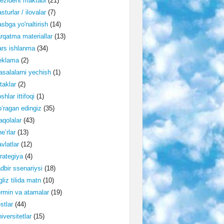
ezident maktabi
(21)
sturlar / ilovalar
(7)
sbga yo'naltirish
(14)
rqatma materiallar
(13)
rs ishlanma
(34)
eklama
(2)
salalarni yechish
(1)
taklar
(2)
shlar ittifoqi
(1)
‘ragan edingiz
(35)
qolalar
(43)
e’rlar
(13)
vlatlar
(12)
rategiya
(4)
dbir ssenariysi
(18)
gliz tilida matn
(10)
rmin va atamalar
(19)
stlar
(44)
iversitetlar
(15)