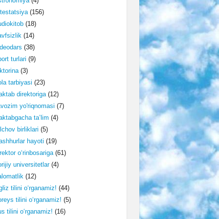
stronomiya
(4)
testatsiya
(156)
diokitob
(18)
vfsizlik
(14)
deodars
(38)
ort turlari
(9)
ktorina
(3)
la tarbiyasi
(23)
ktab direktoriga
(12)
vozim yo'riqnomasi
(7)
ktabgacha ta’lim
(4)
lchov birliklari
(5)
shhurlar hayoti
(19)
rektor o‘rinbosariga
(61)
rijiy universitetlar
(4)
lomatlik
(12)
gliz tilini o‘rganamiz!
(44)
reys tilini o‘rganamiz!
(5)
s tilini o‘rganamiz!
(16)