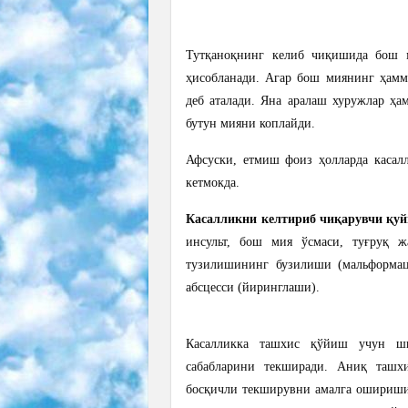
Тутқаноқнинг келиб чиқишида бош м
ҳисобланади. Агар бош миянинг ҳамма
деб аталади. Яна аралаш хуружлар ҳа
бутун мияни коплайди.
Афсуски, етмиш фоиз ҳолларда касал
кетмокда.
Касалликни келтириб чиқарувчи қуйи
инсульт, бош мия ўсмаси, туғруқ ж
тузилишининг бузилиши (мальформаци
абсцесси (йиринглаши).
Касалликка ташхис қўйиш учун ши
сабабларини текширади. Аниқ таш
босқичли текширувни амалга ошириши