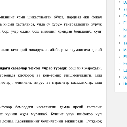
Da
Yi
Fa
иянинг ярми шикастланган бўлса, парциал ёки фокал
Fi
 қисми хасталанса, унда бу хуруж генераллашган хуруж
Ki
м бор: улар олдин бош миянинг ярмидан бошланиб, сўнг
Ma
Ta
ликни келтириб чиқарувчи сабаблар мавҳумлигича қолиб
Ma
El
En
даги сабаблар тез-тез учраб туради:
бош мия жароҳати,
Et
араёнида кислород ва қон-томир етишмовчилиги, мия
Bu
ялар), менингит, вирус ва паразитар касалликлар, мия
Ha
фокор бемордаги касалликни ҳамда ирсий хасталик
хис қўйиш жуда мураккаб. Бунинг учун шифокор кўп
 лозим. Касалликнинг белгиларини текширади. Тутқаноқ