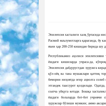
Эпилепсия хасталиги халқ ўртасида нис
Расмий маълумотларга қараганда, бу ка
яъни ҳар 200-250 кишидан бирида шу 
Республикамиз аҳолиси эпилепсияни 
ёшдаги кишиларда учраса-да, кўпро
Эпилепсия дабдурустдан хуружга кира
қўл-оёқ ва тана мушаклари қаттиқ то
беморни ниҳоятда оғир аҳволга солиб қ
этгандек таассурот қолдилади. Одатда
соатча уйқуга кетади. Бошқа хасталик
ёшдаги болаларда бот-бот учровчи 
хуружлар бўлиши мумкин; аммо аксари