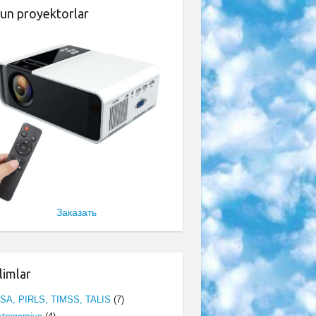
un proyektorlar
Заказать
limlar
ISA, PIRLS, TIMSS, TALIS
(7)