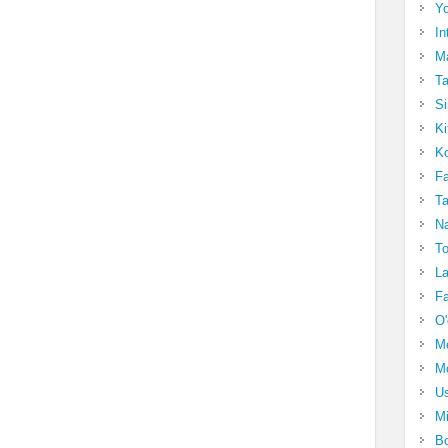
Yo
In
Ma
Ta
Si
Ki
Ko
Fa
Ta
Na
To
La
Fa
O'
M
Mo
Us
Mi
Bo