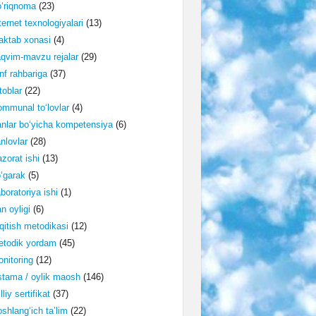
‘riqnoma
(23)
ternet texnologiyalari
(13)
ktab xonasi
(4)
qvim-mavzu rejalar
(29)
nf rahbariga
(37)
toblar
(22)
mmunal to‘lovlar
(4)
nlar bo‘yicha kompetensiya
(6)
nlovlar
(28)
zorat ishi
(13)
‘garak
(5)
boratoriya ishi
(1)
n oyligi
(6)
qitish metodikasi
(12)
etodik yordam
(45)
nitoring
(12)
tama / oylik maosh
(146)
lliy sertifikat
(37)
shlang‘ich ta’lim
(22)