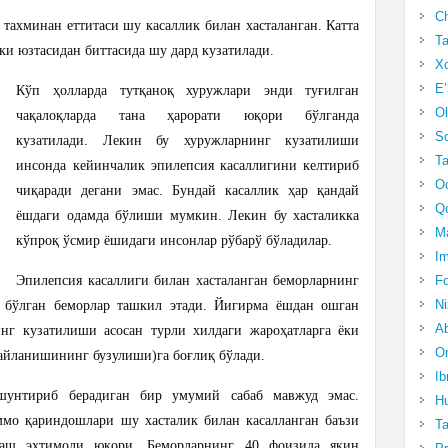
Ch
 тахминан еттитаси шу касаллик билан хасталанган. Катта
Ta
ки юзтасидан биттасида шу дард кузатилади.
Xo
E’
Кўп ҳолларда тутқаноқ хуружлари энди туғилган
Ol
чақалоқларда тана ҳарорати юқори бўлганда
S
кузатилади. Лекин бу хуружларнинг кузатилиши
Ta
инсонда кейинчалик эпилепсия касаллигини келтириб
Oc
чиқаради дегани эмас. Бундай касаллик ҳар қандай
Qo
ёшдаги одамда бўлиши мумкин. Лекин бу хасталикка
Ma
кўпроқ ўсмир ёшидаги инсонлар рўбарў бўладилар.
Im
Эпилепсия касаллиги билан хасталанган беморларнинг
Fo
N
бўлган беморлар ташкил этади. Йигирма ёшдан ошган
Ab
инг кузатилиши асосан турли хилдаги жароҳатларга ёки
Om
 айланишининг бузулиши)га боғлиқ бўлади.
Ib
шунтириб берадиган бир умумий сабаб мавжуд эмас.
Hu
ммо қариндошлари шу хасталик билан касалланган баъзи
T
раш эҳтимоли юқори. Беморларнинг 40 фоизида яқин