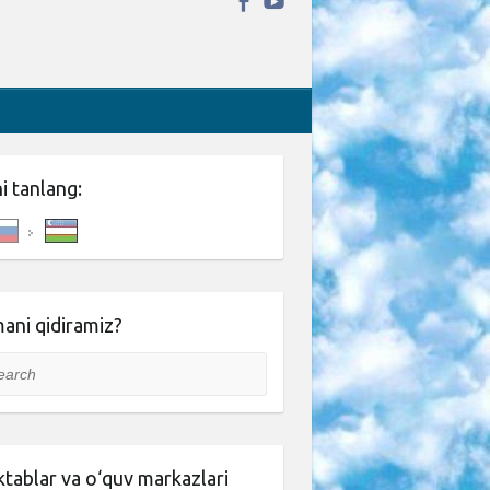
ni tanlang:
ani qidiramiz?
rch
tablar va o‘quv markazlari