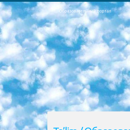
Образовательный портал
РЕСПУБЛИКА УЗБЕКИСТАН МИНИСТРЕРСТВО ДОШКОЛЬНОГО И ШКОЛЬНОГО ОБРАЗОВАНИЯ КОМАНДА в общеобразовательных учреждениях в 2023-2024 учебном году организация и проведение итоговой государственной аттестации обучающихся о Министра дошкольного и школьного образования Республики Узбекистан от 4 марта 2008 года (постановлением Минюста от 20 марта 2008 года № 1778 государственной регистрации) «Итоговое состояние учащихся общего среднего образования на основании положения об утверждении положения об аттестации общего среднего образования выпускной экзамен студентов в образовательных учреждениях в 2023-2024 учебном году В целях организации и прохождения аттестации приказываю: 1. Следующее: перечень предметов, по которым будет проводиться итоговая государственная аттестация и экзамен формы перевода согласно приложению 1; сертификаты международного образца, оценивающие уровень владения иностранными языками перечень согласно приложению 2; 2. Педагогический при специализированных образовательных учреждениях. научно-практический центр квалификации и международной оценки (Д.Давидова) 2024 г. До 25 марта: задания по предметам, по которым будет проводиться итоговая аттестация разработка и утверждение технических условий; итоговая аттестация на основании разработанного предметного задания разработка вопросов по предметам (устно и письменно), экзамен передача; общеобразовательные средние школы и специальные учебные заведения учащиеся выпускных классов школ и интернатов в агентской системе подготовка базы данных экзаменационных материалов и критериев оценки; перевод базы экзаменационных материалов на все языки обучения подать в Республиканский образовательный центр для изготовления; варианты экзаменов на основе разработанных контрольных материалов пусть будут поставлены задачи формирования. 3. Республиканский образовательный центр (Ш.Худайкулов) до 5 апреля 2024 года. до: база данных предоставленных экзаменационных материалов на все языки обучения перевод и экспертиза; для слепых, слабовидящих, глухих, слабослышащих и умственно отсталых детей учащиеся выпускных классов специализированных школ и школ-интернатов база данных экзаменационных материалов на всех преподаваемых языках подготовка критериев оценки; специализированные школы для умственно отсталых детей и технологии для учащихся выпускных классов школ-интернатов разработка соответствующих рекомендаций и критериев проведения ЕГЭ по естествознанию давать задания. 4. Педагогический при специализированных образовательных учреждениях. Научно-практический центр навыков и международной оценки (Д.Давидова), Республи