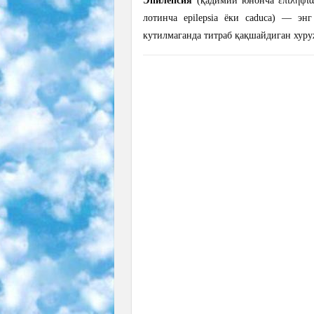
Эпиле́псия
(қадимий юнонча ἐπιληψία 
лотинча epilepsia ёки caduca) — эн
кутилмаганда титраб қақшайдиган хуру