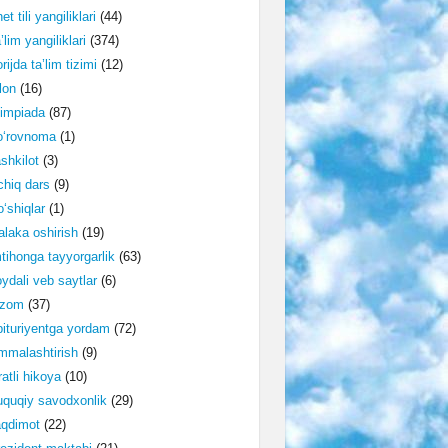
et tili yangiliklari
(44)
’lim yangiliklari
(374)
rijda ta’lim tizimi
(12)
lon
(16)
impiada
(87)
o‘rovnoma
(1)
shkilot
(3)
hiq dars
(9)
‘shiqlar
(1)
laka oshirish
(19)
tihonga tayyorgarlik
(63)
ydali veb saytlar
(6)
izom
(37)
ituriyentga yordam
(72)
malashtirish
(9)
ratli hikoya
(10)
quqiy savodxonlik
(29)
aqdimot
(22)