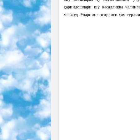
қариндошлари шу касалликка чалинг
мавжуд. Уларнинг оғирлиги ҳам турлич