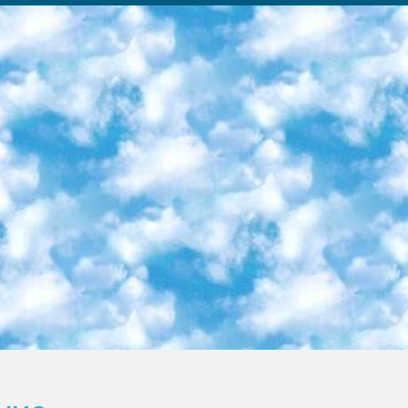
ка образовательный центр (Худайкулов Ш.) итоговый государственный аттестационный экзамен ориентирован на творческое и логическое мышление при подготовке базы материалов учитывать введение заданий. 5. Следует отметить, что: сертификат государственного образца о знании общеобразовательного предмета и как минимум национальный уровень B1 по предметам на иностранных языках, указанным в Приложении 2. или международно признанный сертификат эквивалентного уровня студенты, изучающие определенный предмет, освобождаются от экзамена; по соответствующим предметам запланирована итоговая государственная аттестация за день до дня, путем жеребьевки Рабочей группой (в письменной форме по предметам, проводимым в форме) из числа сформированных вариантов выбрано 2 варианта; 2 выбранных варианта экзамена анонсированы на официальном сайте министерства и все выпускники по всей стране на основе этих вариантов проводит итоговую государственную аттестацию. 6. Государственное образование учащихся средних общеобразовательных учреждений. знания в соответствии с квалификационными требованиями, которые необходимо приобрести на основании стандартов итоговый (выпускной) контроль для 9 и 11 классов в целях тестирования Экзамены (далее – экзамены) состоят из предметов, перечисленных в приложении 1. будет сделано. 7. Экзамены пройдут с 26 мая по 15 июня 2024 г. (кроме науки физического воспитания). 8. Физическая для учащихся 9 классов общесредних образовательных учреждений. Экзамены по предмету «Образование, квалификация медицина» 1-6 мая 2024 года. сотрудники перевести под присмотр (с отклонениями в физическом или умственном развитии) специализированная школа для детей, школы-интернаты и со сколиозом школы-интернаты санаторного типа для больных детей исключены). 9. Он был слепым, слабовидящим и имел нарушения опорно-двигательного аппарата. экзамены в специализированных школах и интернатах для детей должны проводиться исходя из требований, предъявляемых к общеобразовательным учреждениям (физкультура кроме науки). 10. Специализированная школа для глухих и слабослышащих детей. и экзамены в интернатах и быть реализован в виде письменного теста по математике. 11. Специальность для умственно отсталых детей. Для 9 класса Родной язык и литературное письмо Государственный язык (язык обучения – узбекский). для неклассов) написано Математическое письмо Письменная/устная история Узбекистана Физическое воспитание практично Итоговый контроль Для 11 класса Написание родного языка и литературы (эссе) Математическое письмо Узбекский язык (обучение на узбекском языке) не посещающее общее среднее образование для учреждений)/Образовательное учреждение выбор письменный и устный Иностранный язык письменный/устный Письменная/устная история Узбекистана *По выбору студента:  Химия  Физика  Основы государственного права  География 10 бесплатных образовательных ресурсов - Мы составили подборку онлайн-проектов с интерактивными упражнениями, видеолекциями и статьями. Они помогут вам обрести новые и освежить старые знания бесплатно. 1. «ИНТУИТ» Старейшая образовательная площадка Рунета. Здесь вы найдёте сотни текстовых и видеокурсов на десятки различных тем — от программирования до психологии. Многие курсы подготовлены российскими университетами и крупными международными компаниями вроде Intel и Microsoft. Самостоятельное обучение бесплатное, но желающие могут оплатить услуги персональных наставников. 2. «Смартия» знакомит с актуальными профессиями и подсказывает, как им обучаться. Выбрав заинтересовавшую вас специальность — SMM-специалист, фотограф, веб-дизайнер или другую, — увидите список необходимых для неё умений. Чтобы вы могли освоить их самостоятельно, для каждого умения площадка отображает подборку ссылок на учебные материалы. Хотя «Смартия» ориентируется на русскоязычную аудиторию, часть контента всё же доступна только на английском. 3. «Лекторий Физтеха» Проект Московского физико-технического института (Физтеха). С его помощью вы можете смотреть онлайн серии лекций, записанные на видео в этом вузе. В числе доступных предметов — физика, биология, химия, информационные технологии и другие. К некоторым лекциям администрация ресурса прилагает готовые конспекты, которые можно скачивать в PDF-формате. 4. ITMOcourses Онлайн-площадка Санкт-Петербургского национального исследовательского университета информационных технологий, механики и оптики (ИТМО). Ресурс предоставляет свободный доступ к курсам, разработанным в этом вузе. Каталог материалов разбит на четыре категории: «Оптические системы и технологии», «Приборостроение и робототехника», «Информационные технологии» и «Биотехнологии». Курсы состоят из видеолекций, интерактивных демонстраций и заданий. 5. «КиберЛенинка» Электронная научная библиот