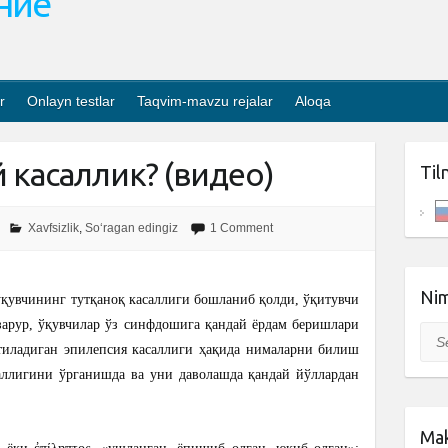
ание
r
Onlayn testlar
Taqvim-mavzu rejalar
Aloqa
й касаллик? (видео)
Til
Xavfsizlik
,
So‘ragan edingiz
1 Comment
Nim
ўқувчининг тутқаноқ касаллиги бошланиб қолди, ўқитувчи
зарур, ўқувчилар ўз синфдошига қандай ёрдам беришлари
Sea
тиладиган эпилепсия касаллиги ҳақида нималарни билиш
аллигини ўрганишда ва уни даволашда қандай йўллардан
Mak