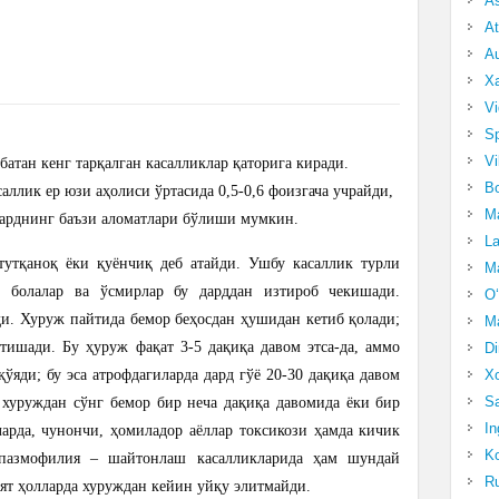
A
At
Au
Xa
Vi
Sp
Vi
батан кенг тарқалган касалликлар қаторига киради.
Bo
саллик ер юзи аҳолиси ўртасида 0,5-0,6 фоизгача учрайди,
Ma
дарднинг баъзи аломатлари бўлиши мумкин.
La
тутқаноқ ёки қуёнчиқ деб атайди. Ушбу касаллик турли
Ma
қ болалар ва ўсмирлар бу дарддан изтироб чекишади.
O‘
ди. Хуруж пайтида бемор беҳосдан ҳушидан кетиб қолади;
Ma
ртишади. Бу ҳуруж фақат 3-5 дақиқа давом этса-да, аммо
Di
ўяди; бу эса атрофдагиларда дард гўё 20-30 дақиқа давом
Xo
Sa
, хуруждан сўнг бемор бир неча дақиқа давомида ёки бир
In
ларда, чунончи, ҳомиладор аёллар токсикози ҳамда кичик
Ko
спазмофилия – шайтонлаш касалликларида ҳам шундай
Ru
ят ҳолларда хуруждан кейин уйқу элитмайди.