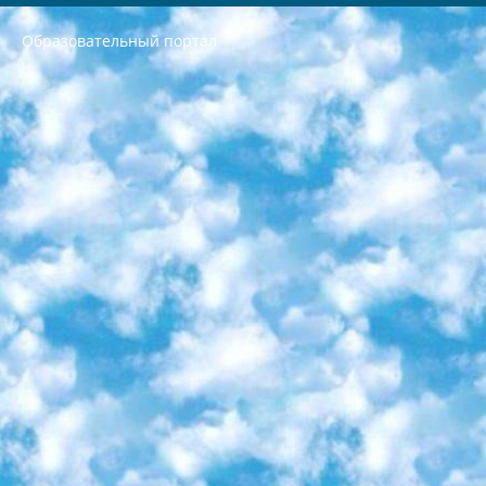
Образовательный портал
РЕСПУБЛИКА УЗБЕКИСТАН МИНИСТРЕРСТВО ДОШКОЛЬНОГО И ШКОЛЬНОГО ОБРАЗОВАНИЯ КОМАНДА в общеобразовательных учреждениях в 2023-2024 учебном году организация и проведение итоговой государственной аттестации обучающихся о Министра дошкольного и школьного образования Республики Узбекистан от 4 марта 2008 года (постановлением Минюста от 20 марта 2008 года № 1778 государственной регистрации) «Итоговое состояние учащихся общего среднего образования на основании положения об утверждении положения об аттестации общего среднего образования выпускной экзамен студентов в образовательных учреждениях в 2023-2024 учебном году В целях организации и прохождения аттестации приказываю: 1. Следующее: перечень предметов, по которым будет проводиться итоговая государственная аттестация и экзамен формы перевода согласно приложению 1; сертификаты международного образца, оценивающие уровень владения иностранными языками перечень согласно приложению 2; 2. Педагогический при специализированных образовательных учреждениях. научно-практический центр квалификации и международной оценки (Д.Давидова) 2024 г. До 25 марта: задания по предметам, по которым будет проводиться итоговая аттестация разработка и утверждение технических условий; итоговая аттестация на основании разработанного предметного задания разработка вопросов по предметам (устно и письменно), экзамен передача; общеобразовательные средние школы и специальные учебные заведения учащиеся выпускных классов школ и интернатов в агентской системе подготовка базы данных экзаменационных материалов и критериев оценки; перевод базы экзаменационных материалов на все языки обучения подать в Республиканский образовательный центр для изготовления; варианты экзаменов на основе разработанных контрольных материалов пусть будут поставлены задачи формирования. 3. Республиканский образовательный центр (Ш.Худайкулов) до 5 апреля 2024 года. до: база данных предоставленных экзаменационных материалов на все языки обучения перевод и экспертиза; для слепых, слабовидящих, глухих, слабослышащих и умственно отсталых детей учащиеся выпускных классов специализированных школ и школ-интернатов база данных экзаменационных материалов на всех преподаваемых языках подготовка критериев оценки; специализированные школы для умственно отсталых детей и технологии для учащихся выпускных классов школ-интернатов разработка соответствующих рекомендаций и критериев проведения ЕГЭ по естествознанию давать задания. 4. Педагогический при специализированных образовательных учреждениях. Научно-практический центр навыков и международной оценки (Д.Давидова), Республика образовательный центр (Худайкулов Ш.) итоговый государственный аттестационный экзамен ориентирован на творческое и логическое мышление при подготовке базы материалов учитывать введение заданий. 5. Следует отметить, что: сертификат государственного образца о знании общеобразовательного предмета и как минимум национальный уровень B1 по предметам на иностранных языках, указанным в Приложении 2. или международно признанный сертификат эквивалентного уровня студенты, изучающие определенный предмет, освобождаются от экзамена; по соответствующим предметам запланирована итоговая государственная аттестация за день до дня, путем жеребьевки Рабочей группой (в письменной форме по предметам, проводимым в форме) из числа сформированных вариантов выбрано 2 варианта; 2 выбранных варианта экзамена анонсированы на официальном сайте министерства и все выпускники по всей стране на основе этих вариантов проводит итоговую государственную аттестацию. 6. Государственное образование учащихся средних общеобразовательных учреждений. знания в соответствии с квалификационными требованиями, которые необходимо приобрести на основании стандартов итоговый (выпускной) контроль для 9 и 11 классов в целях тестирования Экзамены (далее – экзамены) состоят из предметов, перечисленных в приложении 1. будет сделано. 7. Экзамены пройдут с 26 мая по 15 июня 2024 г. (кроме науки физического воспитания). 8. Физическая для учащихся 9 классов общесредних образовательных учреждений. Экзамены по предмету «Образование, квалификация медицина» 1-6 мая 2024 года. сотрудники перевести под присмотр (с отклонениями в физическом или умственном развитии) специализированная школа для детей, школы-интернаты и со сколиозом школы-интернаты санаторного типа для больных детей исключены). 9. Он был слепым, слабовидящим и имел нарушения опорно-двигательного аппарата. экзамены в специализированных школах и интернатах для детей должны проводиться исходя из требований, предъявляемых к общеобразовательным учреждениям (физкультура кроме науки). 10. Специализированная школа для глухих и слабослышащих детей. и экзамены в интернатах и быть реализован в виде письменного теста по математике. 11. Специальность для умственно отсталых детей. Для 9 класса Родной язык и литературное письмо Государственный язык (язык обучения – узбекский). для неклассов) написано Математическое письмо Письменная/устная история Узбекистана Физическое воспитание практично Итоговый контроль Для 11 класса Написание родного языка и литературы (эссе) Математическое письмо Узбекский язык (обучение на узбекском языке) не посещающее общее среднее образование для учреждений)/Образовательное учреждение выбор письменный и устный Иностранный язык письменный/устный Письменная/устная история Узбекистана *По выбору студента:  Химия  Физика  Основы государственного права  География 10 бесплатных образовательных ресурсов - Мы составили подборку онлайн-проектов с интерактивными упражнениями, видеолекциями и статьями. Они помогут вам обрести новые и освежить старые знания бесплатно. 1. «ИНТУИТ» Старейшая образовательная площадка Рунета. Здесь вы найдёте сотни текстовых и видеокурсов на десятки различных тем — от программирования до психологии. Многие курсы подготовлены российскими университетами и крупными международными компаниями вроде Intel и Microsoft. Самостоятельное обучение бесплатное, но желающие могут оплатить услуги персональных наставников. 2. «Смартия» знакомит с актуальными профессиями и подсказывает, как им обучаться. Выбрав заинтересовавшую вас специальность — SMM-специалист, фотограф, веб-дизайнер или другую, — увидите список необходимых для неё умений. Чтобы вы могли освоить их самостоятельно, для каждого умения площадка отображает подборку ссылок на учебные материалы. Хотя «Смартия» ориентируется на русскоязычную аудиторию, часть контента всё же доступна только на английском. 3. «Лекторий Физтеха» Проект Московского физико-технического института (Физтеха). С его помощью вы можете смотреть онлайн серии лекций, записанные на видео в этом вузе. В числе доступных предметов — физика, биология, химия, информационные технологии и другие. К некоторым лекциям администрация ресурса прилагает готовые конспекты, которые можно скачивать в PDF-формате. 4. ITMOcourses Онлайн-площадка Санкт-Петербургского национального исследовательского университета информационных технологий, механики и оптики (ИТМО). Ресурс предоставляет свободный доступ к курсам, разработанным в этом вузе. Каталог материалов разбит на четыре категории: «Оптические системы и технологии», «Приборостроение и робототехника», «Информационные технологии» и «Биотехнологии». Курсы состоят из видеолекций, интерактивных демонстраций и заданий. 5. «КиберЛенинка» Электронная научная библиотека открытого доступа. Каталог площадки регулярно обрастает текстами статей из различных научных изданий. Сгруппированные по журналам и рубрикам публикации можно читать онлайн или скачивать целиком в PDF-формате. Проект нацелен на популяризацию науки за счёт открытого доступа к качественной информации. 6. «ПостНаука» На этом ресурсе публикуют подборки видеолекций, составленные экспертами из разных отраслей и объединённые общими темами. Среди них, к примеру, есть серии «Биоинформатика и геномика», «Культура средневековой Скандинавии» и Cinema Studies о теории кино. Каждая подборка лекций — логически связанная история, рассказанная экспертом от первого лица. Кроме того, на сайте появляются научно-образовательные статьи и тесты на разные темы. 7. «Newочём» Команда проекта «Newочём» отбирает самые интересные тексты из англоязычных СМИ и переводит те из них, за которые голосуют участники сообщества «ВКонтакте». По большей части это научно-популярные статьи. Редакторы придумывают лишь заголовки, в остальном содержание переводов соответствует оригиналам. Полные тексты можно читать прямо в социальной сети. 8. InternetUrok Онлайн-база материалов по основным дисциплинам школьной программы. Информация на сайте структурирована по классам, предметам и темам (урокам). Каждый урок состоит из видеолекций и конспектов. Есть также интерактивные тренажёры и тесты для закрепления пройденного материала. Даже если вы давно окончили школу, возможность повторить программу старших классов всегда может пригодиться. 9. Edutainme Ещё один ресурс об образовании. В отличие от Newtonew, как мне кажется, Edutainme больше ориентируется на представителей индустрии: педагогов, предпринимателей, разработчиков образовательных проектов. Но и любой, кто просто стремится к саморазвитию, найдёт на сайте много полезного и интересного для себя. Например, информацию о новых курсах и образовательных сервисах. 10. Newtonew Онлайн-медиа об образовании и обучении в широком смысле. Авторы Newtonew пишут об инструментах, заведениях, тактиках и стратегиях, которые помогают учить других и получать новые знания самостоятельно. На этой площадке вы найдёте новости, обзоры, аналитические мат