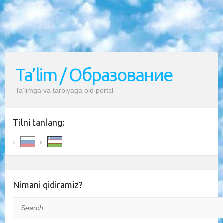
Ta’lim / Образование
Ta’limga va tarbiyaga oid portal
Tilni tanlang:
Nimani qidiramiz?
Search