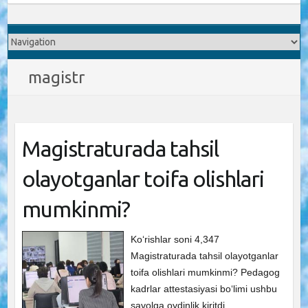
magistr
Magistraturada tahsil
olayotganlar toifa olishlari
mumkinmi?
Ko‘rishlar soni 4,347
Magistraturada tahsil olayotganlar
toifa olishlari mumkinmi? Pedagog
kadrlar attestasiyasi bo‘limi ushbu
savolga oydinlik kiritdi.