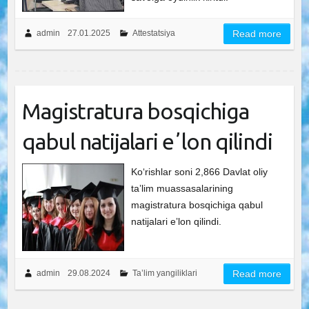
admin
27.01.2025
Attestatsiya
Read more
Magistratura bosqichiga
qabul natijalari eʼlon qilindi
Ko‘rishlar soni 2,866 Davlat oliy
taʼlim muassasalarining
magistratura bosqichiga qabul
natijalari eʼlon qilindi.
admin
29.08.2024
Ta’lim yangiliklari
Read more