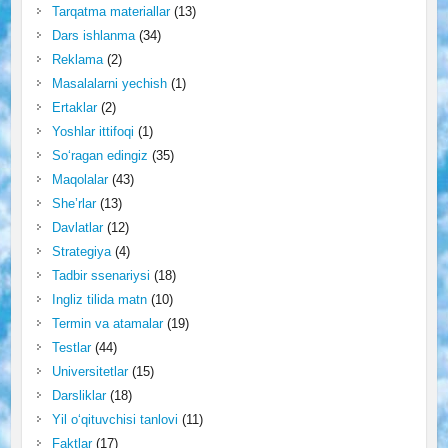
Tarqatma materiallar
(13)
Dars ishlanma
(34)
Reklama
(2)
Masalalarni yechish
(1)
Ertaklar
(2)
Yoshlar ittifoqi
(1)
So‘ragan edingiz
(35)
Maqolalar
(43)
She’rlar
(13)
Davlatlar
(12)
Strategiya
(4)
Tadbir ssenariysi
(18)
Ingliz tilida matn
(10)
Termin va atamalar
(19)
Testlar
(44)
Universitetlar
(15)
Darsliklar
(18)
Yil o‘qituvchisi tanlovi
(11)
Faktlar
(17)