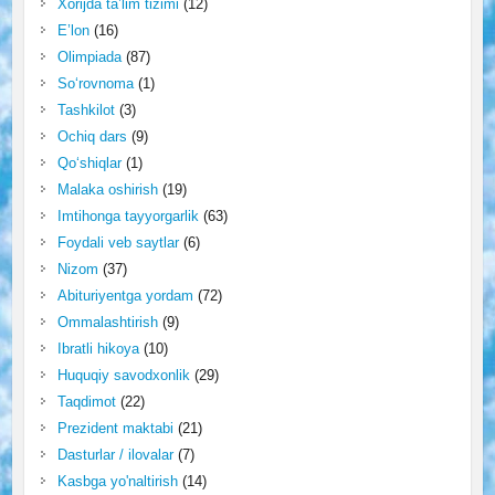
Xorijda ta’lim tizimi
(12)
E’lon
(16)
Olimpiada
(87)
So‘rovnoma
(1)
Tashkilot
(3)
Ochiq dars
(9)
Qo‘shiqlar
(1)
Malaka oshirish
(19)
Imtihonga tayyorgarlik
(63)
Foydali veb saytlar
(6)
Nizom
(37)
Abituriyentga yordam
(72)
Ommalashtirish
(9)
Ibratli hikoya
(10)
Huquqiy savodxonlik
(29)
Taqdimot
(22)
Prezident maktabi
(21)
Dasturlar / ilovalar
(7)
Kasbga yo'naltirish
(14)