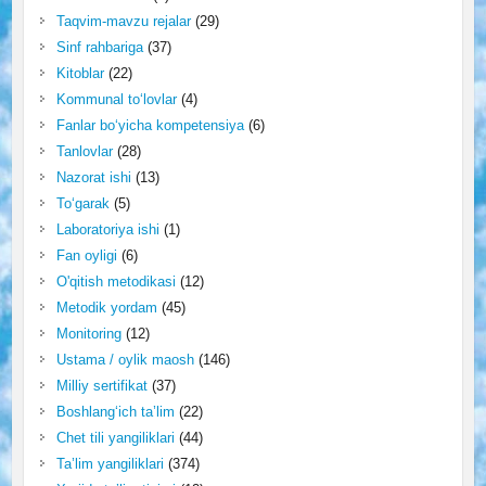
Taqvim-mavzu rejalar
(29)
Sinf rahbariga
(37)
Kitoblar
(22)
Kommunal to‘lovlar
(4)
Fanlar bo‘yicha kompetensiya
(6)
Tanlovlar
(28)
Nazorat ishi
(13)
To‘garak
(5)
Laboratoriya ishi
(1)
Fan oyligi
(6)
O'qitish metodikasi
(12)
Metodik yordam
(45)
Monitoring
(12)
Ustama / oylik maosh
(146)
Milliy sertifikat
(37)
Boshlang‘ich ta’lim
(22)
Chet tili yangiliklari
(44)
Ta’lim yangiliklari
(374)