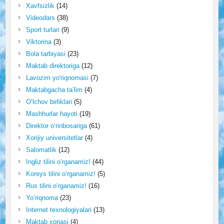
Xavfsizlik
(14)
Videodars
(38)
Sport turlari
(9)
Viktorina
(3)
Bola tarbiyasi
(23)
Maktab direktoriga
(12)
Lavozim yo'riqnomasi
(7)
Maktabgacha ta’lim
(4)
O‘lchov birliklari
(5)
Mashhurlar hayoti
(19)
Direktor o‘rinbosariga
(61)
Xorijiy universitetlar
(4)
Salomatlik
(12)
Ingliz tilini o‘rganamiz!
(44)
Koreys tilini o‘rganamiz!
(5)
Rus tilini o‘rganamiz!
(16)
Yo‘riqnoma
(23)
Internet texnologiyalari
(13)
Maktab xonasi
(4)