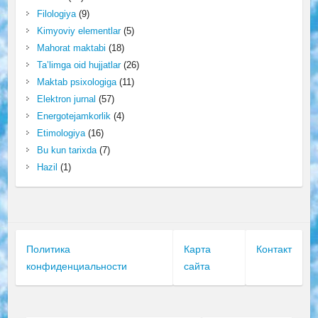
Filologiya
(9)
Kimyoviy elementlar
(5)
Mahorat maktabi
(18)
Ta’limga oid hujjatlar
(26)
Maktab psixologiga
(11)
Elektron jurnal
(57)
Energotejamkorlik
(4)
Etimologiya
(16)
Bu kun tarixda
(7)
Hazil
(1)
Политика
Карта
Контакт
конфиденциальности
сайта