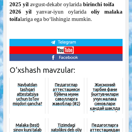
2025 yil
avgust-dekabr oylarida
birinchi toifa
2026 yil
yanvar-iyun oylarida
oliy malaka
toifa
lariga ega bo‘lishingiz mumkin.
O‘xshash mavzular:
Navbatdan
Педагоглар
Жисмоний
tashqari
аттестацияси
тарбия фани
attestatsiya
бўйича муҳим
ўқитувчилари
uchun to‘lov
саволларга
учун малака
miqdori qancha?
жавоблар (#2)
синовлари
қандай шаклда
ўтказилади?
Malaka (test)
Tizimdagi
Педагогларга
sinov kuni talab
xatolikni deb oliy
аттестациядан