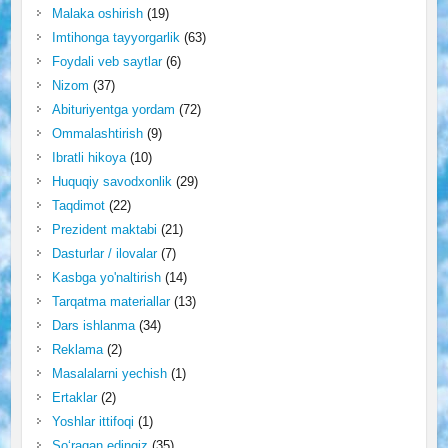
Malaka oshirish
(19)
Imtihonga tayyorgarlik
(63)
Foydali veb saytlar
(6)
Nizom
(37)
Abituriyentga yordam
(72)
Ommalashtirish
(9)
Ibratli hikoya
(10)
Huquqiy savodxonlik
(29)
Taqdimot
(22)
Prezident maktabi
(21)
Dasturlar / ilovalar
(7)
Kasbga yo'naltirish
(14)
Tarqatma materiallar
(13)
Dars ishlanma
(34)
Reklama
(2)
Masalalarni yechish
(1)
Ertaklar
(2)
Yoshlar ittifoqi
(1)
So‘ragan edingiz
(35)