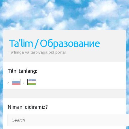
Ta’lim / Образование
Ta’limga va tarbiyaga oid portal
Tilni tanlang:
Nimani qidiramiz?
Search