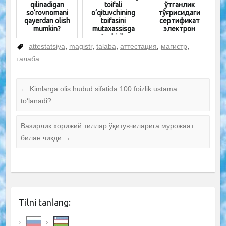
qilinadigan
toifali
ўтганлик
so‘rovnomani
o‘qituvchining
тўғрисидаги
qayerdan olish
toifasini
сертификат
mumkin?
mutaxassisga
электрон
tushirib
шаклда
tashlanishi ...
берилади
attestatsiya
,
magistr
,
talaba
,
аттестация
,
магистр
,
талаба
←
Kimlarga olis hudud sifatida 100 foizlik ustama
to‘lanadi?
Вазирлик хорижий тиллар ўқитувчиларига мурожаат
билан чиқди
→
Tilni tanlang: