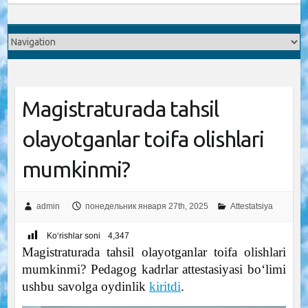
Magistraturada tahsil
olayotganlar toifa olishlari
mumkinmi?
admin
понедельник января 27th, 2025
Attestatsiya
Ko‘rishlar soni
4,347
Magistraturada tahsil olayotganlar toifa olishlari
mumkinmi? Pedagog kadrlar attestasiyasi bo‘limi
ushbu savolga oydinlik
kiritdi
.