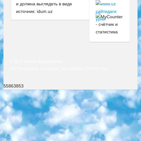
и должна выглядеть в виде
источник: idum.uz
© Все права защищены
РЕСПУБЛИКА УЗБЕКИСТАН МИНИСТРЕРСТВО ДОШКОЛЬНОГО И ШКОЛЬНОГО ОБРАЗОВАНИЯ КОМАНДА в общеобразовательных учреждениях в 2023-2024 учебном году организация и проведение итоговой государственной аттестации обучающихся о Министра дошкольного и школьного образования Республики Узбекистан от 4 марта 2008 года (постановлением Минюста от 20 марта 2008 года № 1778 государственной регистрации) «Итоговое состояние учащихся общего среднего образования на основании положения об утверждении положения об аттестации общего среднего образования выпускной экзамен студентов в образовательных учреждениях в 2023-2024 учебном году В целях организации и прохождения аттестации приказываю: 1. Следующее: перечень предметов, по которым будет проводиться итоговая государственная аттестация и экзамен формы перевода согласно приложению 1; сертификаты международного образца, оценивающие уровень владения иностранными языками перечень согласно приложению 2; 2. Педагогический при специализированных образовательных учреждениях. научно-практический центр квалификации и международной оценки (Д.Давидова) 2024 г. До 25 марта: задания по предметам, по которым будет проводиться итоговая аттестация разработка и утверждение технических условий; итоговая аттестация на основании разработанного предметного задания разработка вопросов по предметам (устно и письменно), экзамен передача; общеобразовательные средние школы и специальные учебные заведения учащиеся выпускных классов школ и интернатов в агентской системе подготовка базы данных экзаменационных материалов и критериев оценки; перевод базы экзаменационных материалов на все языки обучения подать в Республиканский образовательный центр для изготовления; варианты экзаменов на основе разработанных контрольных материалов пусть будут поставлены задачи формирования. 3. Республиканский образовательный центр (Ш.Худайкулов) до 5 апреля 2024 года. до: база данных предоставленных экзаменационных материалов на все языки обучения перевод и экспертиза; для слепых, слабовидящих, глухих, слабослышащих и умственно отсталых детей учащиеся выпускных классов специализированных школ и школ-интернатов база данных экзаменационных материалов на всех преподаваемых языках подготовка критериев оценки; специализированные школы для умственно отсталых детей и технологии для учащихся выпускных классов школ-интернатов разработка соответствующих рекомендаций и критериев проведения ЕГЭ по естествознанию давать задания. 4. Педагогический при специализированных образовательных учреждениях. Научно-практический центр навыков и международной оценки (Д.Давидова), Республика образовательный центр (Худайкулов Ш.) итоговый государственный аттестационный экзамен ориентирован на творческое и логическое мышление при подготовке базы материалов учитывать введение заданий. 5. Следует отметить, что: сертификат государственного образца о знании общеобразовательного предмета и как минимум национальный уровень B1 по предметам на иностранных языках, указанным в Приложении 2. или международно признанный сертификат эквивалентного уровня студенты, изучающие определенный предмет, освобождаются от экзамена; по соответствующим предметам запланирована итоговая государственная аттестация за день до дня, путем жеребьевки Рабочей группой (в письменной форме по предметам, проводимым в форме) из числа сформированных вариантов выбрано 2 варианта; 2 выбранных варианта экзамена анонсированы на официальном сайте министерства и все выпускники по всей стране на основе этих вариантов проводит итоговую государственную аттестацию. 6. Государственное образование учащихся средних общеобразовательных учреждений. знания в соответствии с квалификационными требованиями, которые необходимо приобрести на основании стандартов итоговый (выпускной) контроль для 9 и 11 классов в целях тестирования Экзамены (далее – экзамены) состоят из предметов, перечисленных в приложении 1. будет сделано. 7. Экзамены пройдут с 26 мая по 15 июня 2024 г. (кроме науки физического воспитания). 8. Физическая для учащихся 9 классов общесредних образовательных учреждений. Экзамены по предмету «Образование, квалификация медицина» 1-6 мая 2024 года. сотрудники перевести под присмотр (с отклонениями в физическом или умственном развитии) специализированная школа для детей, школы-интернаты и со сколиозом школы-интернаты санаторного типа для больных детей исключены). 9. Он был слепым, слабовидящим и имел нарушения опорно-двигательного аппарата. экзамены в специализированных школах и интернатах для детей должны проводиться исходя из требований, предъявляемых к общеобразовательным учреждениям (физкультура кроме науки). 10. Специализированная школа для глухих и слабослышащих детей. и экзамены в интернатах и быть реализован в виде письменного теста по математике. 11. Специальность для умственно отсталых детей. Для 9 класса Родной язык и литературное письмо Государственный язык (язык обучения – узбекский). для неклассов) написано Математическое письмо Письменная/устная история Узбекистана Физическое воспитание практично Итоговый контроль Для 11 класса Написание родного языка и литературы (эссе) Математическое письмо Узбекский язык (обучение на узбекском языке) не посещающее общее среднее образование для учреждений)/Образовательное учреждение выбор письменный и устный Иностранный язык письменный/устный Письменная/устная история Узбекистана *По выбору студента:  Химия  Физика  Основы государственного права  География 10 бесплатных образовательных ресурсов - Мы составили подборку онлайн-проектов с интерактивными упражнениями, видеолекциями и статьями. Они помогут вам обрести новые и освежить старые знания бесплатно. 1. «ИНТУИТ» Старейшая образовательная площадка Рунета. Здесь вы найдёте сотни текстовых и видеокурсов на десятки различных тем — от программирования до психологии. Многие курсы подготовлены российскими университетами и крупными международными компаниями вроде Intel и Microsoft. Самостоятельное обучение бесплатное, но желающие могут оплатить услуги персональных наставников. 2. «Смартия» знакомит с актуальными профессиями и подсказывает, как им обучаться. Выбрав заинтересовавшую вас специальность — SMM-специалист, фотограф, веб-дизайнер или другую, — увидите список необходимых для неё умений. Чтобы вы могли освоить их самостоятельно, для каждого умения площадка отображает подборку ссылок на учебные материалы. Хотя «Смартия» ориентируется на русскоязычную аудиторию, часть контента всё же доступна только на английском. 3. «Лекторий Физтеха» Проект Московского физико-технического института (Физтеха). С его помощью вы можете смотреть онлайн серии лекций, записанные на видео в этом вузе. В числе доступных предметов — физика, биология, химия, информационные технологии и другие. К некоторым лекциям администрация ресурса прилагает готовые конспекты, которые можно скачивать в PDF-формате. 4. ITMOcourses Онлайн-площадка Санкт-Петербургского национального исследовательского университета информационных технологий, механики и оптики (ИТМО). Ресурс предоставляет свободный доступ к курсам, разработанным в этом вузе. Каталог материалов разбит на четыре категории: «Оптические системы и технологии», «Приборостроение и робототехника», «Информационные технологии» и «Биотехнологии». Курсы состоят из видеолекций, интерактивных демонстраций и заданий. 5. «КиберЛенинка» Электронная научная библиотека открытого доступа. Каталог площадки регулярно обрастает текстами статей из различных научных изданий. Сгруппированные по журналам и рубрикам публикации можно читать онлайн или скачивать целиком в PDF-формате. Проект нацелен на популяризацию науки за счёт открытого доступа к качественной информации. 6. «ПостНаука» На этом ресурсе публикуют подборки видеолекций, составленные экспертами из разных отраслей и объединённые общими темами. Среди них, к примеру, есть серии «Биоинформатика и геномика», «Культура средневековой Скандинавии» и Cinema Studies о теории кино. Каждая подборка лекций — логически связанная история, рассказанная экспертом от первого лица. Кроме того, на сайте появляются научно-образовательные статьи и тесты на разные темы. 7. «Newочём» Команда проекта «Newочём» отбирает самые интересные тексты из англоязычных СМИ и переводит те из них, за которые голосуют участники сообщества «ВКонтакте». По большей части это научно-популярные статьи. Редакторы придумывают лишь заголовки, в остальном содержание переводов соответствует оригиналам. Полные тексты можно читать прямо в социальной сети. 8. InternetUrok Онлайн-база материалов по основным дисциплинам школьной программы. Информация на сайте структурирована по классам, предметам и темам (урокам). Каждый урок состоит из видеолекций и конспектов. Есть также интерактивные тренажёры и тесты для закрепления пройденного материала. Даже если вы давно окончили школу, возможность повторить программу старших классов всегда может пригодиться. 9. Edutainme Ещё один ресурс об образовании. В отличие от Newtonew, как мне кажется, Edutainme больше ориентируется на представителей индустрии: педагогов, предпринимателей, разработчиков образовательных проектов. Но и любой, кто просто стремится к саморазвитию, найдёт на сайте много полезного и интересного для себя. Например, информацию о новых курсах и образовательных сервисах. 10. Newtonew Онлайн-медиа об образовании и обучении в широком смысле. Авторы Newtonew пишут об инструментах, заведениях, тактиках и стратегиях, которые помогают учить других и получать новые знания самостоятельно. На этой площадке вы найдёте новости, обзоры, аналитические мате
55863853