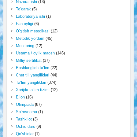
Nazorat ishi
(13)
To‘garak
(5)
Laboratoriya ishi
(1)
Fan oyligi
(6)
O'qitish metodikasi
(12)
Metodik yordam
(45)
Monitoring
(12)
Ustama / oylik maosh
(146)
Milliy sertifikat
(37)
Boshlang‘ich ta’lim
(22)
Chet tili yangiliklari
(44)
Ta’lim yangiliklari
(374)
Xorijda ta’lim tizimi
(12)
E’lon
(16)
Olimpiada
(87)
So‘rovnoma
(1)
Tashkilot
(3)
Ochiq dars
(9)
Qo‘shiqlar
(1)