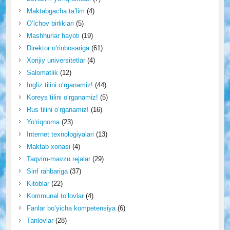
Maktabgacha ta’lim
(4)
O‘lchov birliklari
(5)
Mashhurlar hayoti
(19)
Direktor o‘rinbosariga
(61)
Xorijiy universitetlar
(4)
Salomatlik
(12)
Ingliz tilini o‘rganamiz!
(44)
Koreys tilini o‘rganamiz!
(5)
Rus tilini o‘rganamiz!
(16)
Yo‘riqnoma
(23)
Internet texnologiyalari
(13)
Maktab xonasi
(4)
Taqvim-mavzu rejalar
(29)
Sinf rahbariga
(37)
Kitoblar
(22)
Kommunal to‘lovlar
(4)
Fanlar bo‘yicha kompetensiya
(6)
Tanlovlar
(28)