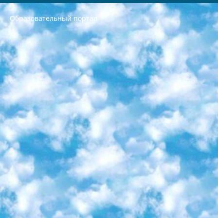
Образовательный портал
РЕСПУБЛИКА УЗБЕКИСТАН МИНИСТРЕРСТВО ДОШКОЛЬНОГО И ШКОЛЬНОГО ОБРАЗОВАНИЯ КОМАНДА в общеобразовательных учреждениях в 2023-2024 учебном году организация и проведение итоговой государственной аттестации обучающихся о Министра дошкольного и школьного образования Республики Узбекистан от 4 марта 2008 года (постановлением Минюста от 20 марта 2008 года № 1778 государственной регистрации) «Итоговое состояние учащихся общего среднего образования на основании положения об утверждении положения об аттестации общего среднего образования выпускной экзамен студентов в образовательных учреждениях в 2023-2024 учебном году В целях организации и прохождения аттестации приказываю: 1. Следующее: перечень предметов, по которым будет проводиться итоговая государственная аттестация и экзамен формы перевода согласно приложению 1; сертификаты международного образца, оценивающие уровень владения иностранными языками перечень согласно приложению 2; 2. Педагогический при специализированных образовательных учреждениях. научно-практический центр квалификации и международной оценки (Д.Давидова) 2024 г. До 25 марта: задания по предметам, по которым будет проводиться итоговая аттестация разработка и утверждение технических условий; итоговая аттестация на основании разработанного предметного задания разработка вопросов по предметам (устно и письменно), экзамен передача; общеобразовательные средние школы и специальные учебные заведения учащиеся выпускных классов школ и интернатов в агентской системе подготовка базы данных экзаменационных материалов и критериев оценки; перевод базы экзаменационных материалов на все языки обучения подать в Республиканский образовательный центр для изготовления; варианты экзаменов на основе разработанных контрольных материалов пусть будут поставлены задачи формирования. 3. Республиканский образовательный центр (Ш.Худайкулов) до 5 апреля 2024 года. до: база данных предоставленных экзаменационных материалов на все языки обучения перевод и экспертиза; для слепых, слабовидящих, глухих, слабослышащих и умственно отсталых детей учащиеся выпускных классов специализированных школ и школ-интернатов база данных экзаменационных материалов на всех преподаваемых языках подготовка критериев оценки; специализированные школы для умственно отсталых детей и технологии для учащихся выпускных классов школ-интернатов разработка соответствующих рекомендаций и критериев проведения ЕГЭ по естествознанию давать задания. 4. Педагогический при специализированных образовательных учреждениях. Научно-практический центр навыков и международной оценки (Д.Давидова), Республика образовательный центр (Худайкулов Ш.) итоговый государственный аттестационный экзамен ориентирован на творческое и логическое мышление при подготовке базы материалов учитывать введение заданий. 5. Следует отметить, что: сертификат государственного образца о знании общеобразовательного предмета и как минимум национальный уровень B1 по предметам на иностранных языках, указанным в Приложении 2. или международно признанный сертификат эквивалентного уровня студенты, изучающие определенный предмет, освобождаются от экзамена; по соответствующим предметам запланирована итоговая государственная аттестация за день до дня, путем жеребьевки Рабочей группой (в письменной форме по предметам, проводимым в форме) из числа сформированных вариантов выбрано 2 варианта; 2 выбранных варианта экзамена анонсированы на официальном сайте министерства и все выпускники по всей стране на основе этих вариантов проводит итоговую государственную аттестацию. 6. Государственное образование учащихся средних общеобразовательных учреждений. знания в соответствии с квалификационными требованиями, которые необходимо приобрести на основании стандартов итоговый (выпускной) контроль для 9 и 11 классов в целях тестирования Экзамены (далее – экзамены) состоят из предметов, перечисленных в приложении 1. будет сделано. 7. Экзамены пройдут с 26 мая по 15 июня 2024 г. (кроме науки физического воспитания). 8. Физическая для учащихся 9 классов общесредних образовательных учреждений. Экзамены по предмету «Образование, квалификация медицина» 1-6 мая 2024 года. сотрудники перевести под присмотр (с отклонениями в физическом или умственном развитии) специализированная школа для детей, школы-интернаты и со сколиозом школы-интернаты санаторного типа для больных детей исключены). 9. Он был слепым, слабовидящим и имел нарушения опорно-двигательного аппарата. экзамены в специализированных школах и интернатах для детей должны проводиться исходя из требований, предъявляемых к общеобразовательным учреждениям (физкультура кроме науки). 10. Специализированная школа для глухих и слабослышащих детей. и экзамены в интернатах и быть реализован в виде письменного теста по математике. 11. Специальность для умственно отсталых детей. Для 9 класса Родной язык и литературное письмо Государственный язык (язык обучения – узбекский). для неклассов) написано Математическое письмо Письменная/устная история Узбекистана Физическое воспитание практично Итоговый контроль Для 11 класса Написание родного языка и литературы (эссе) Математическое письмо Узбекский язык (обучение на узбекском языке) не посещающее общее среднее образование для учреждений)/Образовательное учреждение выбор письменный и устный Иностранный язык письменный/устный Письменная/устная история Узбекистана *По выбору студента:  Химия  Физика  Основы государственного права  География 10 бесплатных образовательных ресурсов - Мы составили подборку онлайн-проектов с интерактивными упражнениями, видеолекциями и статьями. Они помогут вам обрести новые и освежить старые знания бесплатно. 1. «ИНТУИТ» Старейшая образовательная площадка Рунета. Здесь вы найдёте сотни текстовых и видеокурсов на десятки различных тем — от программирования до психологии. Многие курсы подготовлены российскими университетами и крупными международными компаниями вроде Intel и Microsoft. Самостоятельное обучение бесплатное, но желающие могут оплатить услуги персональных наставников. 2. «Смартия» знакомит с актуальными профессиями и подсказывает, как им обучаться. Выбрав заинтересовавшую вас специальность — SMM-специалист, фотограф, веб-дизайнер или другую, — увидите список необходимых для неё умений. Чтобы вы могли освоить их самостоятельно, для каждого умения площадка отображает подборку ссылок на учебные материалы. Хотя «Смартия» ориентируется на русскоязычную аудиторию, часть контента всё же доступна только на английском. 3. «Лекторий Физтеха» Проект Московского физико-технического института (Физтеха). С его помощью вы можете смотреть онлайн серии лекций, записанные на видео в этом вузе. В числе доступных предметов — физика, биология, химия, информационные технологии и другие. К некоторым лекциям администрация ресурса прилагает готовые конспекты, которые можно скачивать в PDF-формате. 4. ITMOcourses Онлайн-площадка Санкт-Петербургского национального исследовательского университета информационных технологий, механики и оптики (ИТМО). Ресурс предоставляет свободный доступ к курсам, разработанным в этом вузе. Каталог материалов разбит на четыре категории: «Оптические системы и технологии», «Приборостроение и робототехника», «Информационные технологии» и «Биотехнологии». Курсы состоят из видеолекций, интерактивных демонстраций и заданий. 5. «КиберЛенинка» Электронная научная библиотека открытого доступа. Каталог площадки регулярно обрастает текстами статей из различных научных изданий. Сгруппированные по журналам и рубрикам публикации можно читать онлайн или скачивать целиком в PDF-формате. Проект нацелен на популяризацию науки за счёт открытого доступа к качественной информации. 6. «ПостНаука» На этом ресурсе публикуют подборки видеолекций, составленные экспертами из разных отраслей и объединённые общими темами. Среди них, к примеру, есть серии «Биоинформатика и геномика», «Культура средневековой Скандинавии» и Cinema Studies о теории кино. Каждая подборка лекций — логически связанная история, рассказанная экспертом от первого лица. Кроме того, на сайте появляются научно-образовательные статьи и тесты на разные темы. 7. «Newочём» Команда проекта «Newочём» отбирает самые интересные тексты из англоязычных СМИ и переводит те из них, за которые голосуют участники сообщества «ВКонтакте». По большей части это научно-популярные статьи. Редакторы придумывают лишь заголовки, в остальном содержание переводов соответствует оригиналам. Полные тексты можно читать прямо в социальной сети. 8. InternetUrok Онлайн-база материалов по основным дисциплинам школьной программы. Информация на сайте структурирована по классам, предметам и темам (урокам). Каждый урок состоит из видеолекций и конспектов. Есть также интерактивные тренажёры и тесты для закрепления пройденного материала. Даже если вы давно окончили школу, возможность повторить программу старших классов всегда может пригодиться. 9. Edutainme Ещё один ресурс об образовании. В отличие от Newtonew, как мне кажется, Edutainme больше ориентируется на представителей индустрии: педагогов, предпринимателей, разработчиков образовательных проектов. Но и любой, кто просто стремится к саморазвитию, найдёт на сайте много полезного и интересного для себя. Например, информацию о новых курсах и образовательных сервисах. 10. Newtonew Онлайн-медиа об образовании и обучении в широком смысле. Авторы Newtonew пишут об инструментах, заведениях, тактиках и стратегиях, которые помогают учить других и получать новые знания самостоятельно. На этой площадке вы найдёте новости, обзоры, аналитические мат