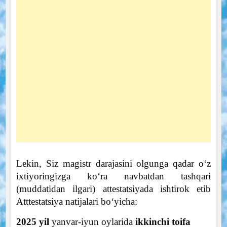
Lekin, Siz magistr darajasini olgunga qadar o‘z
ixtiyoringizga ko‘ra navbatdan tashqari
(muddatidan ilgari) attestatsiyada ishtirok etib
Atttestatsiya natijalari bo‘yicha:
2025 yil
yanvar-iyun oylarida
ikkinchi toifa