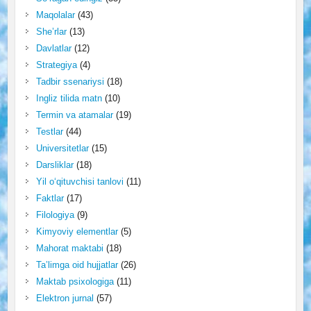
Maqolalar
(43)
She’rlar
(13)
Davlatlar
(12)
Strategiya
(4)
Tadbir ssenariysi
(18)
Ingliz tilida matn
(10)
Termin va atamalar
(19)
Testlar
(44)
Universitetlar
(15)
Darsliklar
(18)
Yil o‘qituvchisi tanlovi
(11)
Faktlar
(17)
Filologiya
(9)
Kimyoviy elementlar
(5)
Mahorat maktabi
(18)
Ta’limga oid hujjatlar
(26)
Maktab psixologiga
(11)
Elektron jurnal
(57)