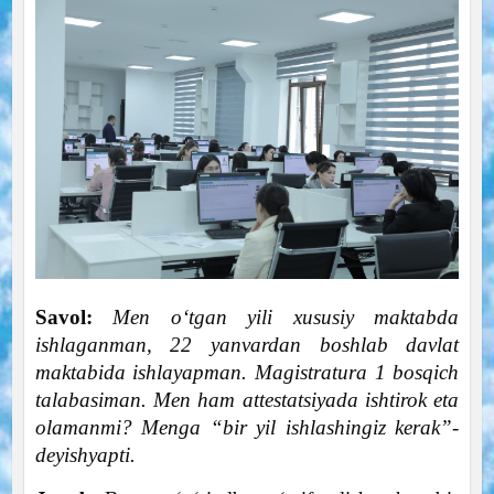
Savol:
Men o‘tgan yili xususiy maktabda
ishlaganman, 22 yanvardan boshlab davlat
maktabida ishlayapman. Magistratura 1 bosqich
talabasiman. Men ham attestatsiyada ishtirok eta
olamanmi? Menga “bir yil ishlashingiz kerak”-
deyishyapti.