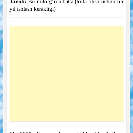
Javob:
Bu noto‘g‘ri albatta (toifa olish uchun bir
yil ishlash kerakligi)