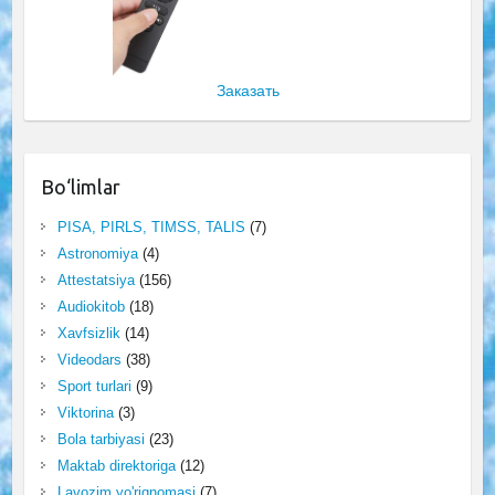
Заказать
Bo‘limlar
PISA, PIRLS, TIMSS, TALIS
(7)
Astronomiya
(4)
Attestatsiya
(156)
Audiokitob
(18)
Xavfsizlik
(14)
Videodars
(38)
Sport turlari
(9)
Viktorina
(3)
Bola tarbiyasi
(23)
Maktab direktoriga
(12)
Lavozim yo'riqnomasi
(7)