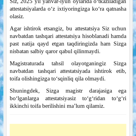
Siz, 2025 yil yanvar-iyun oylarida o‘tkaziladigan
attestatsiyalarda o‘z ixtiyoringizga ko‘ra qatnasha
olasiz.
Agar ishtirok etsangiz, bu attestatsiya Siz uchun
navbatdan tashqari attestatsiya hisoblanadi hamda
past natija qayd etgan taqdiringizda ham Sizga
nisbatan salbiy qaror qabul qilinmaydi.
Magistraturada tahsil olayotganingiz Sizga
navbatdan tashqari attestatsiyada ishtirok etib,
toifa olishingizga to‘sqinliq qila olmaydi.
Shuningdek, Sizga magistr darajasiga ega
bo‘lganlarga attestatsiyasiz to‘g‘ridan to‘g‘ri
ikkinchi toifa berilishini ma’lum qilamiz.