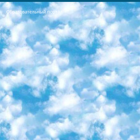
Образовательный портал
РЕСПУБЛИКА УЗБЕКИСТАН МИНИСТРЕРСТВО ДОШКОЛЬНОГО И ШКОЛЬНОГО ОБРАЗОВАНИЯ КОМАНДА в общеобразовательных учреждениях в 2023-2024 учебном году организация и проведение итоговой государственной аттестации обучающихся о Министра дошкольного и школьного образования Республики Узбекистан от 4 марта 2008 года (постановлением Минюста от 20 марта 2008 года № 1778 государственной регистрации) «Итоговое состояние учащихся общего среднего образования на основании положения об утверждении положения об аттестации общего среднего образования выпускной экзамен студентов в образовательных учреждениях в 2023-2024 учебном году В целях организации и прохождения аттестации приказываю: 1. Следующее: перечень предметов, по которым будет проводиться итоговая государственная аттестация и экзамен формы перевода согласно приложению 1; сертификаты международного образца, оценивающие уровень владения иностранными языками перечень согласно приложению 2; 2. Педагогический при специализированных образовательных учреждениях. научно-практический центр квалификации и международной оценки (Д.Давидова) 2024 г. До 25 марта: задания по предметам, по которым будет проводиться итоговая аттестация разработка и утверждение технических условий; итоговая аттестация на основании разработанного предметного задания разработка вопросов по предметам (устно и письменно), экзамен передача; общеобразовательные средние школы и специальные учебные заведения учащиеся выпускных классов школ и интернатов в агентской системе подготовка базы данных экзаменационных материалов и критериев оценки; перевод базы экзаменационных материалов на все языки обучения подать в Республиканский образовательный центр для изготовления; варианты экзаменов на основе разработанных контрольных материалов пусть будут поставлены задачи формирования. 3. Республиканский образовательный центр (Ш.Худайкулов) до 5 апреля 2024 года. до: база данных предоставленных экзаменационных материалов на все языки обучения перевод и экспертиза; для слепых, слабовидящих, глухих, слабослышащих и умственно отсталых детей учащиеся выпускных классов специализированных школ и школ-интернатов база данных экзаменационных материалов на всех преподаваемых языках подготовка критериев оценки; специализированные школы для умственно отсталых детей и технологии для учащихся выпускных классов школ-интернатов разработка соответствующих рекомендаций и критериев проведения ЕГЭ по естествознанию давать задания. 4. Педагогический при специализированных образовательных учреждениях. Научно-практический центр навыков и международной оценки (Д.Давидова), Республика образовательный центр (Худайкулов Ш.) итоговый государственный аттестационный экзамен ориентирован на творческое и логическое мышление при подготовке базы материалов учитывать введение заданий. 5. Следует отметить, что: сертификат государственного образца о знании общеобразовательного предмета и как минимум национальный уровень B1 по предметам на иностранных языках, указанным в Приложении 2. или международно признанный сертификат эквивалентного уровня студенты, изучающие определенный предмет, освобождаются от экзамена; по соответствующим предметам запланирована итоговая государственная аттестация за день до дня, путем жеребьевки Рабочей группой (в письменной форме по предметам, проводимым в форме) из числа сформированных вариантов выбрано 2 варианта; 2 выбранных варианта экзамена анонсированы на официальном сайте министерства и все выпускники по всей стране на основе этих вариантов проводит итоговую государственную аттестацию. 6. Государственное образование учащихся средних общеобразовательных учреждений. знания в соответствии с квалификационными требованиями, которые необходимо приобрести на основании стандартов итоговый (выпускной) контроль для 9 и 11 классов в целях тестирования Экзамены (далее – экзамены) состоят из предметов, перечисленных в приложении 1. будет сделано. 7. Экзамены пройдут с 26 мая по 15 июня 2024 г. (кроме науки физического воспитания). 8. Физическая для учащихся 9 классов общесредних образовательных учреждений. Экзамены по предмету «Образование, квалификация медицина» 1-6 мая 2024 года. сотрудники перевести под присмотр (с отклонениями в физическом или умственном развитии) специализированная школа для детей, школы-интернаты и со сколиозом школы-интернаты санаторного типа для больных детей исключены). 9. Он был слепым, слабовидящим и имел нарушения опорно-двигательного аппарата. экзамены в специализированных школах и интернатах для детей должны проводиться исходя из требований, предъявляемых к общеобразовательным учреждениям (физкультура кроме науки). 10. Специализированная школа для глухих и слабослышащих детей. и экзамены в интернатах и быть реализован в виде письменного теста по математике. 11. Специальность для умственно отсталых детей. Для 9 класса Родной язык и литературное письмо Государственный язык (язык обучения – узбекский). для неклассов) написано Математическое письмо Письменная/устная история Узбекистана Физическое воспитание практично Итоговый контроль Для 11 класса Написание родного языка и литературы (эссе) Математическое письмо Узбекский язык (обучение на узбекском языке) не посещающее общее среднее образование для учреждений)/Образовательное учреждение выбор письменный и устный Иностранный язык письменный/устный Письменная/устная история Узбекистана *По выбору студента:  Химия  Физика  Основы государственного права  География 10 бесплатных образовательных ресурсов - Мы составили подборку онлайн-проектов с интерактивными упражнениями, видеолекциями и статьями. Они помогут вам обрести новые и освежить старые знания бесплатно. 1. «ИНТУИТ» Старейшая образовательная площадка Рунета. Здесь вы найдёте сотни текстовых и видеокурсов на десятки различных тем — от программирования до психологии. Многие курсы подготовлены российскими университетами и крупными международными компаниями вроде Intel и Microsoft. Самостоятельное обучение бесплатное, но желающие могут оплатить услуги персональных наставников. 2. «Смартия» знакомит с актуальными профессиями и подсказывает, как им обучаться. Выбрав заинтересовавшую вас специальность — SMM-специалист, фотограф, веб-дизайнер или другую, — увидите список необходимых для неё умений. Чтобы вы могли освоить их самостоятельно, для каждого умения площадка отображает подборку ссылок на учебные материалы. Хотя «Смартия» ориентируется на русскоязычную аудиторию, часть контента всё же доступна только на английском. 3. «Лекторий Физтеха» Проект Московского физико-технического института (Физтеха). С его помощью вы можете смотреть онлайн серии лекций, записанные на видео в этом вузе. В числе доступных предметов — физика, биология, химия, информационные технологии и другие. К некоторым лекциям администрация ресурса прилагает готовые конспекты, которые можно скачивать в PDF-формате. 4. ITMOcourses Онлайн-площадка Санкт-Петербургского национального исследовательского университета информационных технологий, механики и оптики (ИТМО). Ресурс предоставляет свободный доступ к курсам, разработанным в этом вузе. Каталог материалов разбит на четыре категории: «Оптические системы и технологии», «Приборостроение и робототехника», «Информационные технологии» и «Биотехнологии». Курсы состоят из видеолекций, интерактивных демонстраций и заданий. 5. «КиберЛенинка» Электронная научная библиотека открытого доступа. Каталог площадки регулярно обрастает текстами статей из различных научных изданий. Сгруппированные по журналам и рубрикам публикации можно читать онлайн или скачивать целиком в PDF-формате. Проект нацелен на популяризацию науки за счёт открытого доступа к качественной информации. 6. «ПостНаука» На этом ресурсе публикуют подборки видеолекций, составленные экспертами из разных отраслей и объединённые общими темами. Среди них, к примеру, есть серии «Биоинформатика и геномика», «Культура средневековой Скандинавии» и Cinema Studies о теории кино. Каждая подборка лекций — логически связанная история, рассказанная экспертом от первого лица. Кроме того, на сайте появляются научно-образовательные статьи и тесты на разные темы. 7. «Newочём» Команда проекта «Newочём» отбирает самые интересные тексты из англоязычных СМИ и переводит те из них, за которые голосуют участники сообщества «ВКонтакте». По большей части это научно-популярные статьи. Редакторы придумывают лишь заголовки, в остальном содержание переводов соответствует оригиналам. Полные тексты можно читать прямо в социальной сети. 8. InternetUrok Онлайн-база материалов по основным дисциплинам школьной программы. Информация на сайте структурирована по классам, предметам и темам (урокам). Каждый урок состоит из видеолекций и конспектов. Есть также интерактивные тренажёры и тесты для закрепления пройденного материала. Даже если вы давно окончили школу, возможность повторить программу старших классов всегда может пригодиться. 9. Edutainme Ещё один ресурс об образовании. В отличие от Newtonew, как мне кажется, Edutainme больше ориентируется на представителей индустрии: педагогов, предпринимателей, разработчиков образовательных проектов. Но и любой, кто просто стремится к саморазвитию, найдёт на сайте много полезного и интересного для себя. Например, информацию о новых курсах и образовательных сервисах. 10. Newtonew Онлайн-медиа об образовании и обучении в широком смысле. Авторы Newtonew пишут об инструментах, заведениях, тактиках и стратегиях, которые помогают учить других и получать новые знания самостоятельно. На этой площадке вы найдёте новости, обзоры, аналитические мат