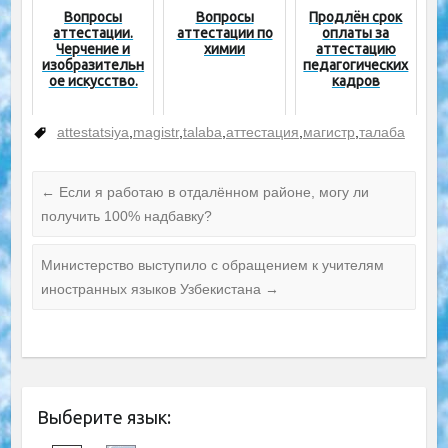
Вопросы
Вопросы
Продлён срок
аттестации.
аттестации по
оплаты за
Черчение и
химии
аттестацию
изобразительн
педагогических
ое искусство.
кадров
attestatsiya
,
magistr
,
talaba
,
аттестация
,
магистр
,
талаба
←
Если я работаю в отдалённом районе, могу ли
получить 100% надбавку?
Министерство выступило с обращением к учителям
иностранных языков Узбекистана
→
Выберите язык: