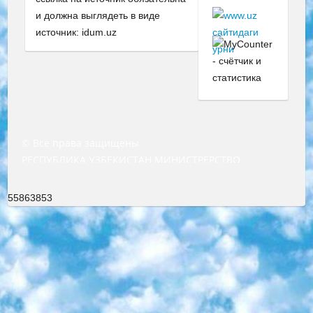
и должна выглядеть в виде
источник: idum.uz
© Все права защищены
РЕСПУБЛИКА УЗБЕКИСТАН МИНИСТРЕРСТВО ДОШКОЛЬНОГО И ШКОЛЬНОГО ОБРАЗОВАНИЯ КОМАНДА в общеобразовательных учреждениях в 2023-2024 учебном году организация и проведение итоговой государственной аттестации обучающихся о Министра дошкольного и школьного образования Республики Узбекистан от 4 марта 2008 года (постановлением Минюста от 20 марта 2008 года № 1778 государственной регистрации) «Итоговое состояние учащихся общего среднего образования на основании положения об утверждении положения об аттестации общего среднего образования выпускной экзамен студентов в образовательных учреждениях в 2023-2024 учебном году В целях организации и прохождения аттестации приказываю: 1. Следующее: перечень предметов, по которым будет проводиться итоговая государственная аттестация и экзамен формы перевода согласно приложению 1; сертификаты международного образца, оценивающие уровень владения иностранными языками перечень согласно приложению 2; 2. Педагогический при специализированных образовательных учреждениях. научно-практический центр квалификации и международной оценки (Д.Давидова) 2024 г. До 25 марта: задания по предметам, по которым будет проводиться итоговая аттестация разработка и утверждение технических условий; итоговая аттестация на основании разработанного предметного задания разработка вопросов по предметам (устно и письменно), экзамен передача; общеобразовательные средние школы и специальные учебные заведения учащиеся выпускных классов школ и интернатов в агентской системе подготовка базы данных экзаменационных материалов и критериев оценки; перевод базы экзаменационных материалов на все языки обучения подать в Республиканский образовательный центр для изготовления; варианты экзаменов на основе разработанных контрольных материалов пусть будут поставлены задачи формирования. 3. Республиканский образовательный центр (Ш.Худайкулов) до 5 апреля 2024 года. до: база данных предоставленных экзаменационных материалов на все языки обучения перевод и экспертиза; для слепых, слабовидящих, глухих, слабослышащих и умственно отсталых детей учащиеся выпускных классов специализированных школ и школ-интернатов база данных экзаменационных материалов на всех преподаваемых языках подготовка критериев оценки; специализированные школы для умственно отсталых детей и технологии для учащихся выпускных классов школ-интернатов разработка соответствующих рекомендаций и критериев проведения ЕГЭ по естествознанию давать задания. 4. Педагогический при специализированных образовательных учреждениях. Научно-практический центр навыков и международной оценки (Д.Давидова), Республика образовательный центр (Худайкулов Ш.) итоговый государственный аттестационный экзамен ориентирован на творческое и логическое мышление при подготовке базы материалов учитывать введение заданий. 5. Следует отметить, что: сертификат государственного образца о знании общеобразовательного предмета и как минимум национальный уровень B1 по предметам на иностранных языках, указанным в Приложении 2. или международно признанный сертификат эквивалентного уровня студенты, изучающие определенный предмет, освобождаются от экзамена; по соответствующим предметам запланирована итоговая государственная аттестация за день до дня, путем жеребьевки Рабочей группой (в письменной форме по предметам, проводимым в форме) из числа сформированных вариантов выбрано 2 варианта; 2 выбранных варианта экзамена анонсированы на официальном сайте министерства и все выпускники по всей стране на основе этих вариантов проводит итоговую государственную аттестацию. 6. Государственное образование учащихся средних общеобразовательных учреждений. знания в соответствии с квалификационными требованиями, которые необходимо приобрести на основании стандартов итоговый (выпускной) контроль для 9 и 11 классов в целях тестирования Экзамены (далее – экзамены) состоят из предметов, перечисленных в приложении 1. будет сделано. 7. Экзамены пройдут с 26 мая по 15 июня 2024 г. (кроме науки физического воспитания). 8. Физическая для учащихся 9 классов общесредних образовательных учреждений. Экзамены по предмету «Образование, квалификация медицина» 1-6 мая 2024 года. сотрудники перевести под присмотр (с отклонениями в физическом или умственном развитии) специализированная школа для детей, школы-интернаты и со сколиозом школы-интернаты санаторного типа для больных детей исключены). 9. Он был слепым, слабовидящим и имел нарушения опорно-двигательного аппарата. экзамены в специализированных школах и интернатах для детей должны проводиться исходя из требований, предъявляемых к общеобразовательным учреждениям (физкультура кроме науки). 10. Специализированная школа для глухих и слабослышащих детей. и экзамены в интернатах и быть реализован в виде письменного теста по математике. 11. Специальность для умственно отсталых детей. Для 9 класса Родной язык и литературное письмо Государственный язык (язык обучения – узбекский). для неклассов) написано Математическое письмо Письменная/устная история Узбекистана Физическое воспитание практично Итоговый контроль Для 11 класса Написание родного языка и литературы (эссе) Математическое письмо Узбекский язык (обучение на узбекском языке) не посещающее общее среднее образование для учреждений)/Образовательное учреждение выбор письменный и устный Иностранный язык письменный/устный Письменная/устная история Узбекистана *По выбору студента:  Химия  Физика  Основы государственного права  География 10 бесплатных образовательных ресурсов - Мы составили подборку онлайн-проектов с интерактивными упражнениями, видеолекциями и статьями. Они помогут вам обрести новые и освежить старые знания бесплатно. 1. «ИНТУИТ» Старейшая образовательная площадка Рунета. Здесь вы найдёте сотни текстовых и видеокурсов на десятки различных тем — от программирования до психологии. Многие курсы подготовлены российскими университетами и крупными международными компаниями вроде Intel и Microsoft. Самостоятельное обучение бесплатное, но желающие могут оплатить услуги персональных наставников. 2. «Смартия» знакомит с актуальными профессиями и подсказывает, как им обучаться. Выбрав заинтересовавшую вас специальность — SMM-специалист, фотограф, веб-дизайнер или другую, — увидите список необходимых для неё умений. Чтобы вы могли освоить их самостоятельно, для каждого умения площадка отображает подборку ссылок на учебные материалы. Хотя «Смартия» ориентируется на русскоязычную аудиторию, часть контента всё же доступна только на английском. 3. «Лекторий Физтеха» Проект Московского физико-технического института (Физтеха). С его помощью вы можете смотреть онлайн серии лекций, записанные на видео в этом вузе. В числе доступных предметов — физика, биология, химия, информационные технологии и другие. К некоторым лекциям администрация ресурса прилагает готовые конспекты, которые можно скачивать в PDF-формате. 4. ITMOcourses Онлайн-площадка Санкт-Петербургского национального исследовательского университета информационных технологий, механики и оптики (ИТМО). Ресурс предоставляет свободный доступ к курсам, разработанным в этом вузе. Каталог материалов разбит на четыре категории: «Оптические системы и технологии», «Приборостроение и робототехника», «Информационные технологии» и «Биотехнологии». Курсы состоят из видеолекций, интерактивных демонстраций и заданий. 5. «КиберЛенинка» Электронная научная библиотека открытого доступа. Каталог площадки регулярно обрастает текстами статей из различных научных изданий. Сгруппированные по журналам и рубрикам публикации можно читать онлайн или скачивать целиком в PDF-формате. Проект нацелен на популяризацию науки за счёт открытого доступа к качественной информации. 6. «ПостНаука» На этом ресурсе публикуют подборки видеолекций, составленные экспертами из разных отраслей и объединённые общими темами. Среди них, к примеру, есть серии «Биоинформатика и геномика», «Культура средневековой Скандинавии» и Cinema Studies о теории кино. Каждая подборка лекций — логически связанная история, рассказанная экспертом от первого лица. Кроме того, на сайте появляются научно-образовательные статьи и тесты на разные темы. 7. «Newочём» Команда проекта «Newочём» отбирает самые интересные тексты из англоязычных СМИ и переводит те из них, за которые голосуют участники сообщества «ВКонтакте». По большей части это научно-популярные статьи. Редакторы придумывают лишь заголовки, в остальном содержание переводов соответствует оригиналам. Полные тексты можно читать прямо в социальной сети. 8. InternetUrok Онлайн-база материалов по основным дисциплинам школьной программы. Информация на сайте структурирована по классам, предметам и темам (урокам). Каждый урок состоит из видеолекций и конспектов. Есть также интерактивные тренажёры и тесты для закрепления пройденного материала. Даже если вы давно окончили школу, возможность повторить программу старших классов всегда может пригодиться. 9. Edutainme Ещё один ресурс об образовании. В отличие от Newtonew, как мне кажется, Edutainme больше ориентируется на представителей индустрии: педагогов, предпринимателей, разработчиков образовательных проектов. Но и любой, кто просто стремится к саморазвитию, найдёт на сайте много полезного и интересного для себя. Например, информацию о новых курсах и образовательных сервисах. 10. Newtonew Онлайн-медиа об образовании и обучении в широком смысле. Авторы Newtonew пишут об инструментах, заведениях, тактиках и стратегиях, которые помогают учить других и получать новые знания самостоятельно. На этой площадке вы найдёте новости, обзоры, аналитические мате
55863853