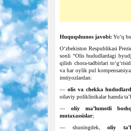
Huquqshunos javobi:
Yo‘q bu 
O‘zbekiston Respublikasi Prezi
sonli “Olis hududlardagi byudje
qilish chora-tadbirlari to‘g‘ri
va har oylik pul kompensatsiya
imtiyozlardan:
—
olis va chekka hududlard
oilaviy poliklinikalar hamda ta’
—
oliy ma’lumotli bosh
mutaxassislar
;
— shuningdek,
oliy ta’