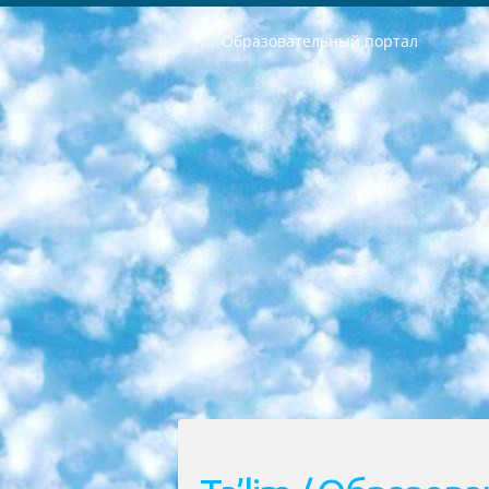
Образовательный портал
РЕСПУБЛИКА УЗБЕКИСТАН МИНИСТРЕРСТВО ДОШКОЛЬНОГО И ШКОЛЬНОГО ОБРАЗОВАНИЯ КОМАНДА в общеобразовательных учреждениях в 2023-2024 учебном году организация и проведение итоговой государственной аттестации обучающихся о Министра дошкольного и школьного образования Республики Узбекистан от 4 марта 2008 года (постановлением Минюста от 20 марта 2008 года № 1778 государственной регистрации) «Итоговое состояние учащихся общего среднего образования на основании положения об утверждении положения об аттестации общего среднего образования выпускной экзамен студентов в образовательных учреждениях в 2023-2024 учебном году В целях организации и прохождения аттестации приказываю: 1. Следующее: перечень предметов, по которым будет проводиться итоговая государственная аттестация и экзамен формы перевода согласно приложению 1; сертификаты международного образца, оценивающие уровень владения иностранными языками перечень согласно приложению 2; 2. Педагогический при специализированных образовательных учреждениях. научно-практический центр квалификации и международной оценки (Д.Давидова) 2024 г. До 25 марта: задания по предметам, по которым будет проводиться итоговая аттестация разработка и утверждение технических условий; итоговая аттестация на основании разработанного предметного задания разработка вопросов по предметам (устно и письменно), экзамен передача; общеобразовательные средние школы и специальные учебные заведения учащиеся выпускных классов школ и интернатов в агентской системе подготовка базы данных экзаменационных материалов и критериев оценки; перевод базы экзаменационных материалов на все языки обучения подать в Республиканский образовательный центр для изготовления; варианты экзаменов на основе разработанных контрольных материалов пусть будут поставлены задачи формирования. 3. Республиканский образовательный центр (Ш.Худайкулов) до 5 апреля 2024 года. до: база данных предоставленных экзаменационных материалов на все языки обучения перевод и экспертиза; для слепых, слабовидящих, глухих, слабослышащих и умственно отсталых детей учащиеся выпускных классов специализированных школ и школ-интернатов база данных экзаменационных материалов на всех преподаваемых языках подготовка критериев оценки; специализированные школы для умственно отсталых детей и технологии для учащихся выпускных классов школ-интернатов разработка соответствующих рекомендаций и критериев проведения ЕГЭ по естествознанию давать задания. 4. Педагогический при специализированных образовательных учреждениях. Научно-практический центр навыков и международной оценки (Д.Давидова), Республи