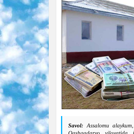
Savol:
Assalomu alaykum, 
Qashqadaryo viloyatida 