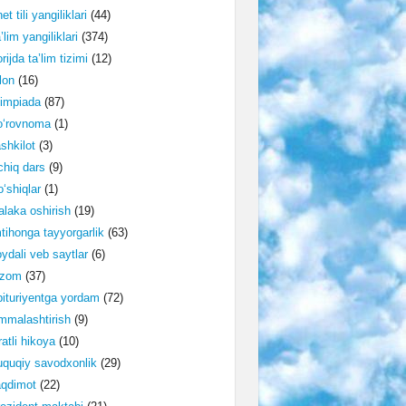
et tili yangiliklari
(44)
’lim yangiliklari
(374)
rijda ta’lim tizimi
(12)
lon
(16)
impiada
(87)
o‘rovnoma
(1)
shkilot
(3)
hiq dars
(9)
‘shiqlar
(1)
laka oshirish
(19)
tihonga tayyorgarlik
(63)
ydali veb saytlar
(6)
izom
(37)
ituriyentga yordam
(72)
malashtirish
(9)
ratli hikoya
(10)
quqiy savodxonlik
(29)
aqdimot
(22)