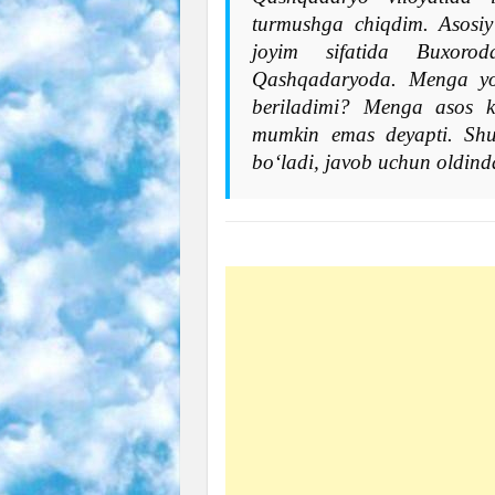
turmushga chiqdim. Asosiy
joyim sifatida Buxoro
Qashqadaryoda. Menga yo
beriladimi? Menga asos k
mumkin emas deyapti. Shun
boʻladi, javob uchun oldin