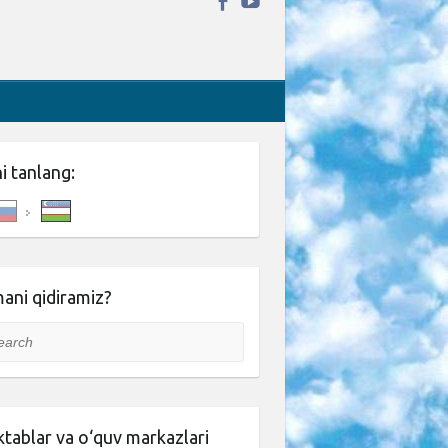
ni tanlang:
ani qidiramiz?
rch
tablar va o‘quv markazlari