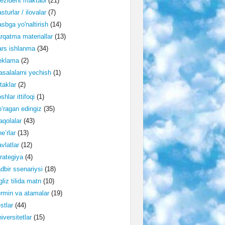
ezident maktabi
(21)
sturlar / ilovalar
(7)
sbga yo'naltirish
(14)
rqatma materiallar
(13)
rs ishlanma
(34)
eklama
(2)
salalarni yechish
(1)
taklar
(2)
shlar ittifoqi
(1)
‘ragan edingiz
(35)
qolalar
(43)
e’rlar
(13)
vlatlar
(12)
rategiya
(4)
dbir ssenariysi
(18)
gliz tilida matn
(10)
rmin va atamalar
(19)
stlar
(44)
iversitetlar
(15)