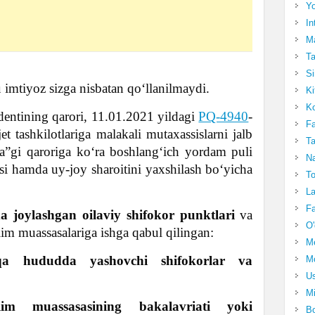
Yo
In
Ma
Ta
Si
imtiyoz sizga nisbatan qo‘llanilmaydi.
Ki
Ko
dentining qarori, 11.01.2021 yildagi
PQ-4940
-
Fa
t tashkilotlariga malakali mutaxassislarni jalb
Ta
sida”gi qaroriga ko‘ra boshlang‘ich yordam puli
Na
si hamda uy-joy sharoitini yaxshilash bo‘yicha
To
La
Fa
a joylashgan oilaviy shifokor punktlari
va
O'
lim muassasalariga ishga qabul qilingan:
M
qa hududda yashovchi shifokorlar va
Mo
Us
Mi
lim muassasasining bakalavriati yoki
Bo