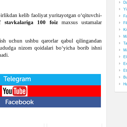
Da
Yi
ikdan kelib faoliyat yuritayotgan o‘qituvchi-
Fa
f stavkalariga 100 foiz
maxsus ustamalar
Fi
Ki
Ma
ish uchun ushbu qarorlar qabul qilingandan
Ta
dudga nizom qoidalari bo‘yicha borib ishni
Ma
nadi.
El
En
Et
Bu
Ha