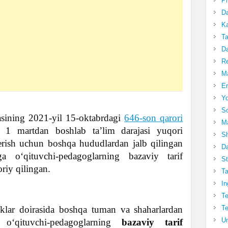
Pr
Da
Ka
Ta
Da
R
Ma
Er
Yo
So
asining 2021-yil 15-oktabrdagi
646-son qarori
Ma
1 martdan boshlab ta’lim darajasi yuqori
Sh
rish uchun boshqa hududlardan jalb qilingan
Da
a o‘qituvchi-pedagoglarning bazaviy tarif
St
oriy qilingan.
Ta
In
Te
Te
klar doirasida boshqa tuman va shaharlardan
Un
n o‘qituvchi-pedagoglarning
bazaviy tarif