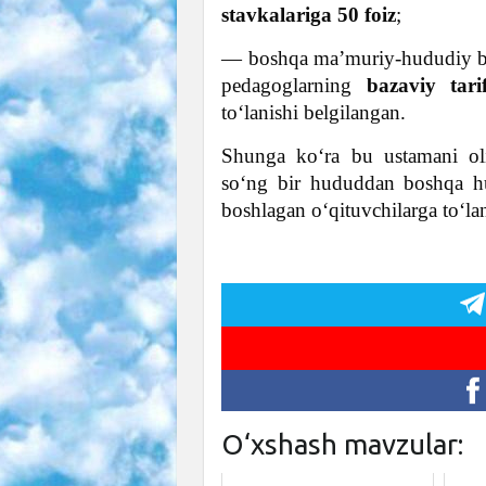
stavkalariga 50 foiz
;
— boshqa ma’muriy-hududiy birl
pedagoglarning
bazaviy tari
to‘lanishi belgilangan.
Shunga ko‘ra bu ustamani ol
so‘ng bir hududdan boshqa hu
boshlagan o‘qituvchilarga to‘la
O‘xshash mavzular: