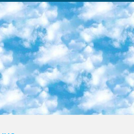
ка образовательный центр (Худайкулов Ш.) итоговый государственный аттестационный экзамен ориентирован на творческое и логическое мышление при подготовке базы материалов учитывать введение заданий. 5. Следует отметить, что: сертификат государственного образца о знании общеобразовательного предмета и как минимум национальный уровень B1 по предметам на иностранных языках, указанным в Приложении 2. или международно признанный сертификат эквивалентного уровня студенты, изучающие определенный предмет, освобождаются от экзамена; по соответствующим предметам запланирована итоговая государственная аттестация за день до дня, путем жеребьевки Рабочей группой (в письменной форме по предметам, проводимым в форме) из числа сформированных вариантов выбрано 2 варианта; 2 выбранных варианта экзамена анонсированы на официальном сайте министерства и все выпускники по всей стране на основе этих вариантов проводит итоговую государственную аттестацию. 6. Государственное образование учащихся средних общеобразовательных учреждений. знания в соответствии с квалификационными требованиями, которые необходимо приобрести на основании стандартов итоговый (выпускной) контроль для 9 и 11 классов в целях тестирования Экзамены (далее – экзамены) состоят из предметов, перечисленных в приложении 1. будет сделано. 7. Экзамены пройдут с 26 мая по 15 июня 2024 г. (кроме науки физического воспитания). 8. Физическая для учащихся 9 классов общесредних образовательных учреждений. Экзамены по предмету «Образование, квалификация медицина» 1-6 мая 2024 года. сотрудники перевести под присмотр (с отклонениями в физическом или умственном развитии) специализированная школа для детей, школы-интернаты и со сколиозом школы-интернаты санаторного типа для больных детей исключены). 9. Он был слепым, слабовидящим и имел нарушения опорно-двигательного аппарата. экзамены в специализированных школах и интернатах для детей должны проводиться исходя из требований, предъявляемых к общеобразовательным учреждениям (физкультура кроме науки). 10. Специализированная школа для глухих и слабослышащих детей. и экзамены в интернатах и быть реализован в виде письменного теста по математике. 11. Специальность для умственно отсталых детей. Для 9 класса Родной язык и литературное письмо Государственный язык (язык обучения – узбекский). для неклассов) написано Математическое письмо Письменная/устная история Узбекистана Физическое воспитание практично Итоговый контроль Для 11 класса Написание родного языка и литературы (эссе) Математическое письмо Узбекский язык (обучение на узбекском языке) не посещающее общее среднее образование для учреждений)/Образовательное учреждение выбор письменный и устный Иностранный язык письменный/устный Письменная/устная история Узбекистана *По выбору студента:  Химия  Физика  Основы государственного права  География 10 бесплатных образовательных ресурсов - Мы составили подборку онлайн-проектов с интерактивными упражнениями, видеолекциями и статьями. Они помогут вам обрести новые и освежить старые знания бесплатно. 1. «ИНТУИТ» Старейшая образовательная площадка Рунета. Здесь вы найдёте сотни текстовых и видеокурсов на десятки различных тем — от программирования до психологии. Многие курсы подготовлены российскими университетами и крупными международными компаниями вроде Intel и Microsoft. Самостоятельное обучение бесплатное, но желающие могут оплатить услуги персональных наставников. 2. «Смартия» знакомит с актуальными профессиями и подсказывает, как им обучаться. Выбрав заинтересовавшую вас специальность — SMM-специалист, фотограф, веб-дизайнер или другую, — увидите список необходимых для неё умений. Чтобы вы могли освоить их самостоятельно, для каждого умения площадка отображает подборку ссылок на учебные материалы. Хотя «Смартия» ориентируется на русскоязычную аудиторию, часть контента всё же доступна только на английском. 3. «Лекторий Физтеха» Проект Московского физико-технического института (Физтеха). С его помощью вы можете смотреть онлайн серии лекций, записанные на видео в этом вузе. В числе доступных предметов — физика, биология, химия, информационные технологии и другие. К некоторым лекциям администрация ресурса прилагает готовые конспекты, которые можно скачивать в PDF-формате. 4. ITMOcourses Онлайн-площадка Санкт-Петербургского национального исследовательского университета информационных технологий, механики и оптики (ИТМО). Ресурс предоставляет свободный доступ к курсам, разработанным в этом вузе. Каталог материалов разбит на четыре категории: «Оптические системы и технологии», «Приборостроение и робототехника», «Информационные технологии» и «Биотехнологии». Курсы состоят из видеолекций, интерактивных демонстраций и заданий. 5. «КиберЛенинка» Электронная научная библиот