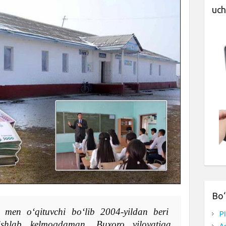
uch
Bo‘
men oʻqituvchi boʻlib 2004-yildan beri
P
ishlab kelmoqdaman. Buxoro viloyatiga