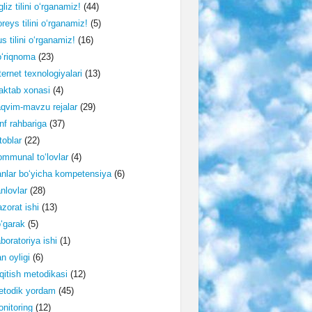
gliz tilini o‘rganamiz!
(44)
reys tilini o‘rganamiz!
(5)
s tilini o‘rganamiz!
(16)
‘riqnoma
(23)
ternet texnologiyalari
(13)
ktab xonasi
(4)
qvim-mavzu rejalar
(29)
nf rahbariga
(37)
toblar
(22)
mmunal to‘lovlar
(4)
nlar bo‘yicha kompetensiya
(6)
nlovlar
(28)
zorat ishi
(13)
‘garak
(5)
boratoriya ishi
(1)
n oyligi
(6)
qitish metodikasi
(12)
etodik yordam
(45)
nitoring
(12)