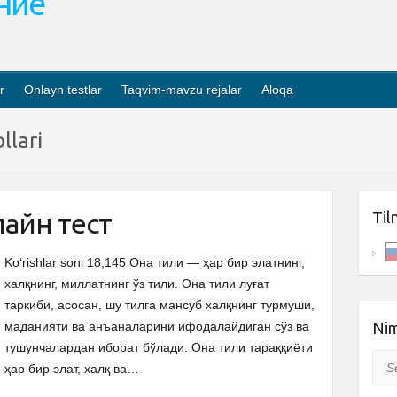
ание
r
Onlayn testlar
Taqvim-mavzu rejalar
Aloqa
llari
айн тест
Til
Ko‘rishlar soni 18,145 Она тили — ҳар бир элатнинг,
халқнинг, миллатнинг ўз тили. Она тили луғат
таркиби, асосан, шу тилга мансуб халқнинг турмуши,
маданияти ва анъаналарини ифодалайдиган сўз ва
Nim
тушунчалардан иборат бўлади. Она тили тараққиёти
Sea
ҳар бир элат, халқ ва…