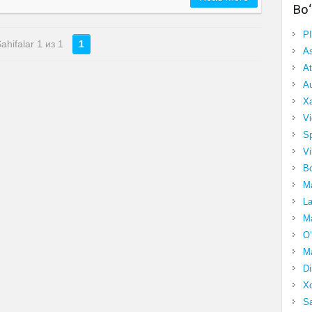
Bo‘
P
ahifalar 1 из 1
1
A
At
Au
Xa
Vi
Sp
Vi
Bo
Ma
La
Ma
O‘
Ma
Di
Xo
Sa