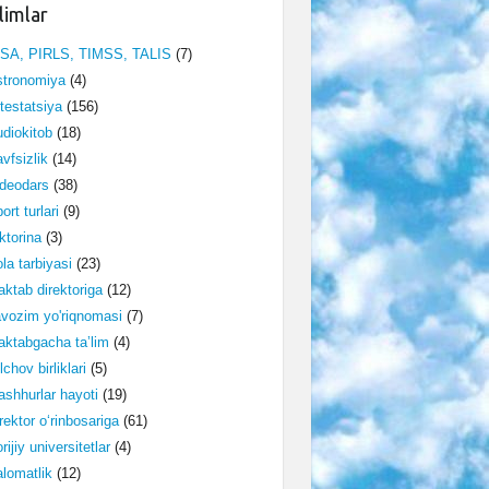
limlar
ISA, PIRLS, TIMSS, TALIS
(7)
stronomiya
(4)
testatsiya
(156)
diokitob
(18)
vfsizlik
(14)
deodars
(38)
ort turlari
(9)
ktorina
(3)
la tarbiyasi
(23)
ktab direktoriga
(12)
vozim yo'riqnomasi
(7)
ktabgacha ta’lim
(4)
lchov birliklari
(5)
shhurlar hayoti
(19)
rektor o‘rinbosariga
(61)
rijiy universitetlar
(4)
lomatlik
(12)