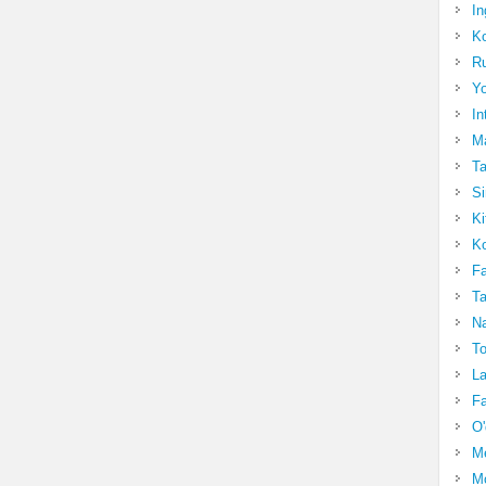
In
Ko
Ru
Yo
In
Ma
Ta
Si
Ki
Ko
Fa
Ta
Na
To
La
Fa
O'
M
Mo