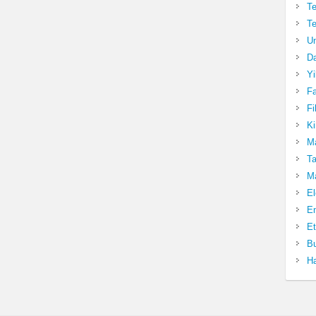
Te
Te
Un
Da
Yi
Fa
Fi
Ki
Ma
Ta
Ma
El
En
Et
Bu
Ha