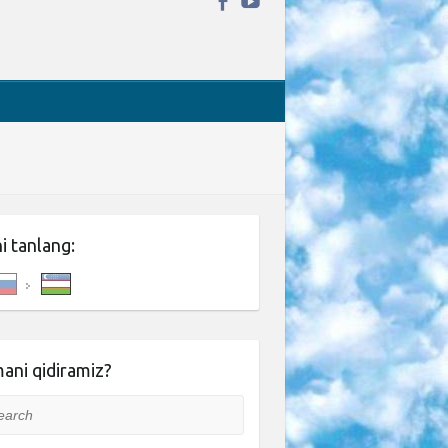
ni tanlang:
ani qidiramiz?
rch