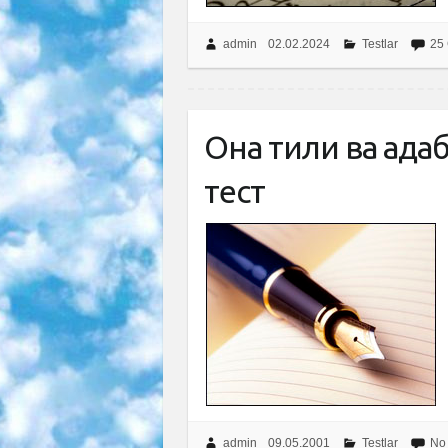
admin
02.02.2024
Testlar
25
Она тили ва ада
тест
admin
09.05.2001
Testlar
No