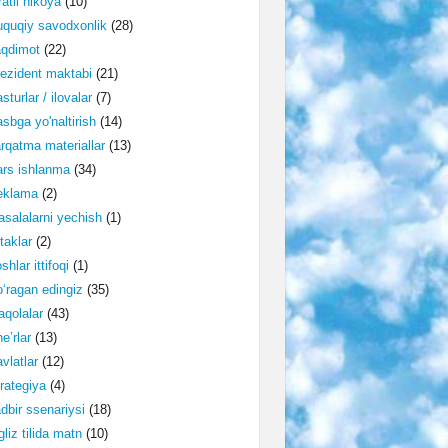
ratli hikoya
(10)
quqiy savodxonlik
(28)
aqdimot
(22)
ezident maktabi
(21)
sturlar / ilovalar
(7)
sbga yo'naltirish
(14)
rqatma materiallar
(13)
rs ishlanma
(34)
eklama
(2)
salalarni yechish
(1)
taklar
(2)
shlar ittifoqi
(1)
‘ragan edingiz
(35)
qolalar
(43)
e’rlar
(13)
vlatlar
(12)
rategiya
(4)
dbir ssenariysi
(18)
gliz tilida matn
(10)