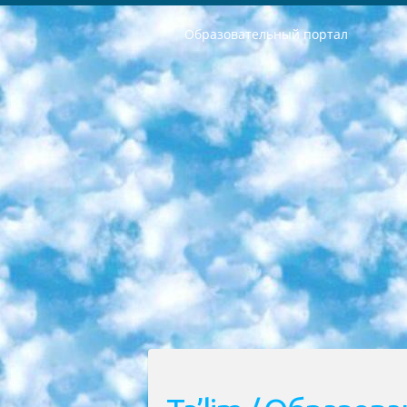
Образовательный портал
РЕСПУБЛИКА УЗБЕКИСТАН МИНИСТРЕРСТВО ДОШКОЛЬНОГО И ШКОЛЬНОГО ОБРАЗОВАНИЯ КОМАНДА в общеобразовательных учреждениях в 2023-2024 учебном году организация и проведение итоговой государственной аттестации обучающихся о Министра дошкольного и школьного образования Республики Узбекистан от 4 марта 2008 года (постановлением Минюста от 20 марта 2008 года № 1778 государственной регистрации) «Итоговое состояние учащихся общего среднего образования на основании положения об утверждении положения об аттестации общего среднего образования выпускной экзамен студентов в образовательных учреждениях в 2023-2024 учебном году В целях организации и прохождения аттестации приказываю: 1. Следующее: перечень предметов, по которым будет проводиться итоговая государственная аттестация и экзамен формы перевода согласно приложению 1; сертификаты международного образца, оценивающие уровень владения иностранными языками перечень согласно приложению 2; 2. Педагогический при специализированных образовательных учреждениях. научно-практический центр квалификации и международной оценки (Д.Давидова) 2024 г. До 25 марта: задания по предметам, по которым будет проводиться итоговая аттестация разработка и утверждение технических условий; итоговая аттестация на основании разработанного предметного задания разработка вопросов по предметам (устно и письменно), экзамен передача; общеобразовательные средние школы и специальные учебные заведения учащиеся выпускных классов школ и интернатов в агентской системе подготовка базы данных экзаменационных материалов и критериев оценки; перевод базы экзаменационных материалов на все языки обучения подать в Республиканский образовательный центр для изготовления; варианты экзаменов на основе разработанных контрольных материалов пусть будут поставлены задачи формирования. 3. Республиканский образовательный центр (Ш.Худайкулов) до 5 апреля 2024 года. до: база данных предоставленных экзаменационных материалов на все языки обучения перевод и экспертиза; для слепых, слабовидящих, глухих, слабослышащих и умственно отсталых детей учащиеся выпускных классов специализированных школ и школ-интернатов база данных экзаменационных материалов на всех преподаваемых языках подготовка критериев оценки; специализированные школы для умственно отсталых детей и технологии для учащихся выпускных классов школ-интернатов разработка соответствующих рекомендаций и критериев проведения ЕГЭ по естествознанию давать задания. 4. Педагогический при специализированных образовательных учреждениях. Научно-практический центр навыков и международной оценки (Д.Давидова), Республи