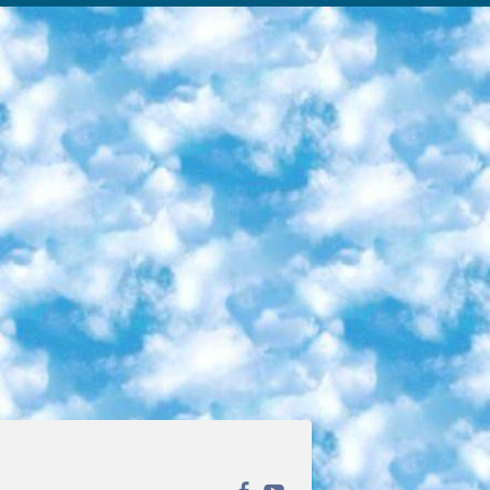
ека открытого доступа. Каталог площадки регулярно обрастает текстами статей из различных научных изданий. Сгруппированные по журналам и рубрикам публикации можно читать онлайн или скачивать целиком в PDF-формате. Проект нацелен на популяризацию науки за счёт открытого доступа к качественной информации. 6. «ПостНаука» На этом ресурсе публикуют подборки видеолекций, составленные экспертами из разных отраслей и объединённые общими темами. Среди них, к примеру, есть серии «Биоинформатика и геномика», «Культура средневековой Скандинавии» и Cinema Studies о теории кино. Каждая подборка лекций — логически связанная история, рассказанная экспертом от первого лица. Кроме того, на сайте появляются научно-образовательные статьи и тесты на разные темы. 7. «Newочём» Команда проекта «Newочём» отбирает самые интересные тексты из англоязычных СМИ и переводит те из них, за которые голосуют участники сообщества «ВКонтакте». По большей части это научно-популярные статьи. Редакторы придумывают лишь заголовки, в остальном содержание переводов соответствует оригиналам. Полные тексты можно читать прямо в социальной сети. 8. InternetUrok Онлайн-база материалов по основным дисциплинам школьной программы. Информация на сайте структурирована по классам, предметам и темам (урокам). Каждый урок состоит из видеолекций и конспектов. Есть также интерактивные тренажёры и тесты для закрепления пройденного материала. Даже если вы давно окончили школу, возможность повторить программу старших классов всегда может пригодиться. 9. Edutainme Ещё один ресурс об образовании. В отличие от Newtonew, как мне кажется, Edutainme больше ориентируется на представителей индустрии: педагогов, предпринимателей, разработчиков образовательных проектов. Но и любой, кто просто стремится к саморазвитию, найдёт на сайте много полезного и интересного для себя. Например, информацию о новых курсах и образовательных сервисах. 10. Newtonew Онлайн-медиа об образовании и обучении в широком смысле. Авторы Newtonew пишут об инструментах, заведениях, тактиках и стратегиях, которые помогают учить других и получать новые знания самостоятельно. На этой площадке вы найдёте новости, обзоры, аналитические мат