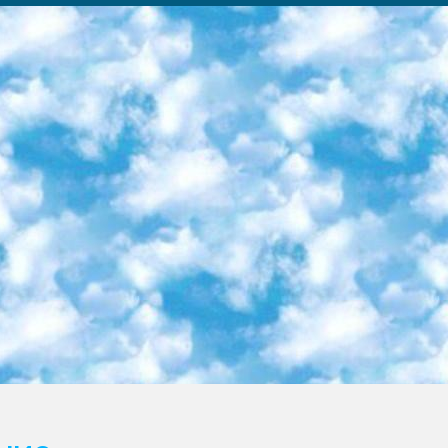
ка образовательный центр (Худайкулов Ш.) итоговый государственный аттестационный экзамен ориентирован на творческое и логическое мышление при подготовке базы материалов учитывать введение заданий. 5. Следует отметить, что: сертификат государственного образца о знании общеобразовательного предмета и как минимум национальный уровень B1 по предметам на иностранных языках, указанным в Приложении 2. или международно признанный сертификат эквивалентного уровня студенты, изучающие определенный предмет, освобождаются от экзамена; по соответствующим предметам запланирована итоговая государственная аттестация за день до дня, путем жеребьевки Рабочей группой (в письменной форме по предметам, проводимым в форме) из числа сформированных вариантов выбрано 2 варианта; 2 выбранных варианта экзамена анонсированы на официальном сайте министерства и все выпускники по всей стране на основе этих вариантов проводит итоговую государственную аттестацию. 6. Государственное образование учащихся средних общеобразовательных учреждений. знания в соответствии с квалификационными требованиями, которые необходимо приобрести на основании стандартов итоговый (выпускной) контроль для 9 и 11 классов в целях тестирования Экзамены (далее – экзамены) состоят из предметов, перечисленных в приложении 1. будет сделано. 7. Экзамены пройдут с 26 мая по 15 июня 2024 г. (кроме науки физического воспитания). 8. Физическая для учащихся 9 классов общесредних образовательных учреждений. Экзамены по предмету «Образование, квалификация медицина» 1-6 мая 2024 года. сотрудники перевести под присмотр (с отклонениями в физическом или умственном развитии) специализированная школа для детей, школы-интернаты и со сколиозом школы-интернаты санаторного типа для больных детей исключены). 9. Он был слепым, слабовидящим и имел нарушения опорно-двигательного аппарата. экзамены в специализированных школах и интернатах для детей должны проводиться исходя из требований, предъявляемых к общеобразовательным учреждениям (физкультура кроме науки). 10. Специализированная школа для глухих и слабослышащих детей. и экзамены в интернатах и быть реализован в виде письменного теста по математике. 11. Специальность для умственно отсталых детей. Для 9 класса Родной язык и литературное письмо Государственный язык (язык обучения – узбекский). для неклассов) написано Математическое письмо Письменная/устная история Узбекистана Физическое воспитание практично Итоговый контроль Для 11 класса Написание родного языка и литературы (эссе) Математическое письмо Узбекский язык (обучение на узбекском языке) не посещающее общее среднее образование для учреждений)/Образовательное учреждение выбор письменный и устный Иностранный язык письменный/устный Письменная/устная история Узбекистана *По выбору студента:  Химия  Физика  Основы государственного права  География 10 бесплатных образовательных ресурсов - Мы составили подборку онлайн-проектов с интерактивными упражнениями, видеолекциями и статьями. Они помогут вам обрести новые и освежить старые знания бесплатно. 1. «ИНТУИТ» Старейшая образовательная площадка Рунета. Здесь вы найдёте сотни текстовых и видеокурсов на десятки различных тем — от программирования до психологии. Многие курсы подготовлены российскими университетами и крупными международными компаниями вроде Intel и Microsoft. Самостоятельное обучение бесплатное, но желающие могут оплатить услуги персональных наставников. 2. «Смартия» знакомит с актуальными профессиями и подсказывает, как им обучаться. Выбрав заинтересовавшую вас специальность — SMM-специалист, фотограф, веб-дизайнер или другую, — увидите список необходимых для неё умений. Чтобы вы могли освоить их самостоятельно, для каждого умения площадка отображает подборку ссылок на учебные материалы. Хотя «Смартия» ориентируется на русскоязычную аудиторию, часть контента всё же доступна только на английском. 3. «Лекторий Физтеха» Проект Московского физико-технического института (Физтеха). С его помощью вы можете смотреть онлайн серии лекций, записанные на видео в этом вузе. В числе доступных предметов — физика, биология, химия, информационные технологии и другие. К некоторым лекциям администрация ресурса прилагает готовые конспекты, которые можно скачивать в PDF-формате. 4. ITMOcourses Онлайн-площадка Санкт-Петербургского национального исследовательского университета информационных технологий, механики и оптики (ИТМО). Ресурс предоставляет свободный доступ к курсам, разработанным в этом вузе. Каталог материалов разбит на четыре категории: «Оптические системы и технологии», «Приборостроение и робототехника», «Информационные технологии» и «Биотехнологии». Курсы состоят из видеолекций, интерактивных демонстраций и заданий. 5. «КиберЛенинка» Электронная научная библиот