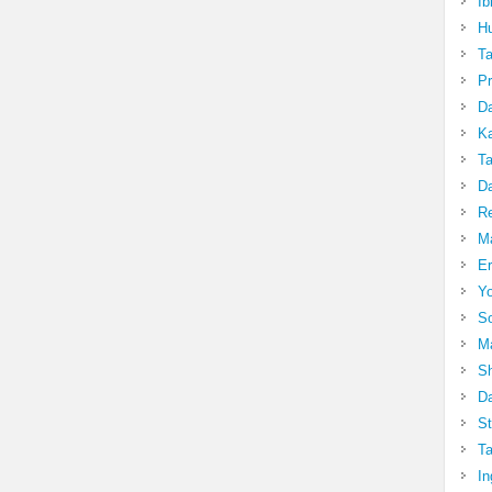
Ib
Hu
T
Pr
Da
Ka
Ta
Da
R
Ma
Er
Yo
So
Ma
Sh
Da
St
Ta
In