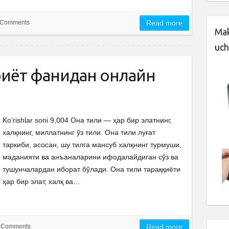
 Comments
Read more
Mak
uch
биёт фанидан онлайн
Ko‘rishlar soni 9,004 Она тили — ҳар бир элатнинг,
халқнинг, миллатнинг ўз тили. Она тили луғат
таркиби, асосан, шу тилга мансуб халқнинг турмуши,
маданияти ва анъаналарини ифодалайдиган сўз ва
тушунчалардан иборат бўлади. Она тили тараққиёти
ҳар бир элат, халқ ва…
 Comments
Read more