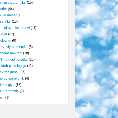
rmin va atamalar
(19)
stlar
(44)
iversitetlar
(15)
rsliklar
(18)
l o‘qituvchisi tanlovi
(11)
ktlar
(17)
lologiya
(9)
myoviy elementlar
(5)
horat maktabi
(18)
’limga oid hujjatlar
(26)
ktab psixologiga
(11)
ektron jurnal
(57)
ergotejamkorlik
(4)
imologiya
(16)
 kun tarixda
(7)
zil
(1)