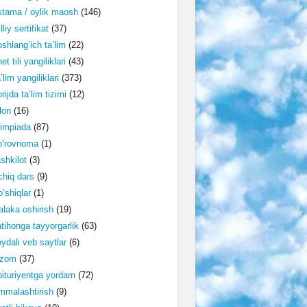
tama / oylik maosh
(146)
lliy sertifikat
(37)
shlang‘ich ta’lim
(22)
et tili yangiliklari
(43)
’lim yangiliklari
(373)
rijda ta’lim tizimi
(12)
lon
(16)
impiada
(87)
o‘rovnoma
(1)
shkilot
(3)
hiq dars
(9)
‘shiqlar
(1)
laka oshirish
(19)
tihonga tayyorgarlik
(63)
ydali veb saytlar
(6)
izom
(37)
ituriyentga yordam
(72)
malashtirish
(9)