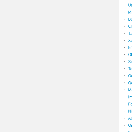
Us
Mi
Bo
Ch
Ta
Xo
E’
Ol
S
Ta
Oc
Qo
Ma
Im
Fo
N
Ab
Om