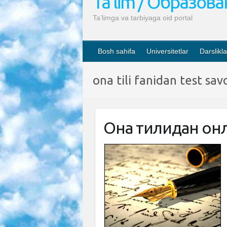
Ta’lim / Образов
Ta’limga va tarbiyaga oid portal
Bosh sahifa
Universitetlar
Darslikla
ona tili fanidan test savo
Она тилидан онл