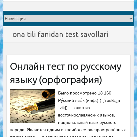
ona tili fanidan test savollari
Онлайн тест по русскому
языку (орфография)
Было просмотрено 18 160
Ру́сский язы́к (инф.) ( [ˈruskʲɪi̯ jɪ
ˈzɨk]) — один из
восточнославянских языков,
национальный язык русского
народа. Является одним из наиболее распространённых