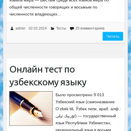
языков мира — шестым среди всех языков мира по
общей численности говорящих и восьмым по
численности владеющих…
admin
02.02.2024
Тесты
25 комментариев
Читать
Онлайн тест по
узбекскому языку
Было просмотрено 9 013
Узбекский язык (самоназвание:
Оʻzbek tili, Ўзбек тили, араб. алф.:
ئۇزبېك تیلى) — государственный
язык Республики Узбекистан,
региональный язык в восьми