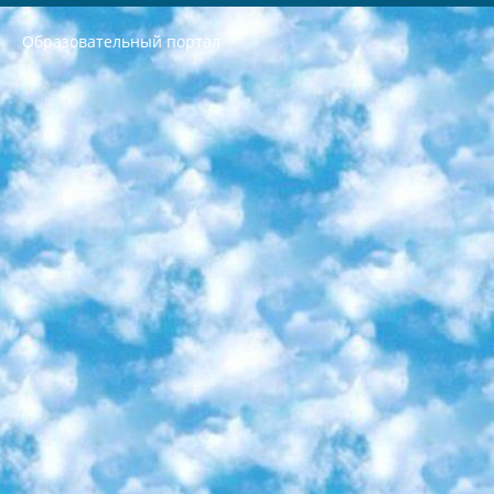
Образовательный портал
РЕСПУБЛИКА УЗБЕКИСТАН МИНИСТРЕРСТВО ДОШКОЛЬНОГО И ШКОЛЬНОГО ОБРАЗОВАНИЯ КОМАНДА в общеобразовательных учреждениях в 2023-2024 учебном году организация и проведение итоговой государственной аттестации обучающихся о Министра дошкольного и школьного образования Республики Узбекистан от 4 марта 2008 года (постановлением Минюста от 20 марта 2008 года № 1778 государственной регистрации) «Итоговое состояние учащихся общего среднего образования на основании положения об утверждении положения об аттестации общего среднего образования выпускной экзамен студентов в образовательных учреждениях в 2023-2024 учебном году В целях организации и прохождения аттестации приказываю: 1. Следующее: перечень предметов, по которым будет проводиться итоговая государственная аттестация и экзамен формы перевода согласно приложению 1; сертификаты международного образца, оценивающие уровень владения иностранными языками перечень согласно приложению 2; 2. Педагогический при специализированных образовательных учреждениях. научно-практический центр квалификации и международной оценки (Д.Давидова) 2024 г. До 25 марта: задания по предметам, по которым будет проводиться итоговая аттестация разработка и утверждение технических условий; итоговая аттестация на основании разработанного предметного задания разработка вопросов по предметам (устно и письменно), экзамен передача; общеобразовательные средние школы и специальные учебные заведения учащиеся выпускных классов школ и интернатов в агентской системе подготовка базы данных экзаменационных материалов и критериев оценки; перевод базы экзаменационных материалов на все языки обучения подать в Республиканский образовательный центр для изготовления; варианты экзаменов на основе разработанных контрольных материалов пусть будут поставлены задачи формирования. 3. Республиканский образовательный центр (Ш.Худайкулов) до 5 апреля 2024 года. до: база данных предоставленных экзаменационных материалов на все языки обучения перевод и экспертиза; для слепых, слабовидящих, глухих, слабослышащих и умственно отсталых детей учащиеся выпускных классов специализированных школ и школ-интернатов база данных экзаменационных материалов на всех преподаваемых языках подготовка критериев оценки; специализированные школы для умственно отсталых детей и технологии для учащихся выпускных классов школ-интернатов разработка соответствующих рекомендаций и критериев проведения ЕГЭ по естествознанию давать задания. 4. Педагогический при специализированных образовательных учреждениях. Научно-практический центр навыков и международной оценки (Д.Давидова), Республика образовательный центр (Худайкулов Ш.) итоговый государственный аттестационный экзамен ориентирован на творческое и логическое мышление при подготовке базы материалов учитывать введение заданий. 5. Следует отметить, что: сертификат государственного образца о знании общеобразовательного предмета и как минимум национальный уровень B1 по предметам на иностранных языках, указанным в Приложении 2. или международно признанный сертификат эквивалентного уровня студенты, изучающие определенный предмет, освобождаются от экзамена; по соответствующим предметам запланирована итоговая государственная аттестация за день до дня, путем жеребьевки Рабочей группой (в письменной форме по предметам, проводимым в форме) из числа сформированных вариантов выбрано 2 варианта; 2 выбранных варианта экзамена анонсированы на официальном сайте министерства и все выпускники по всей стране на основе этих вариантов проводит итоговую государственную аттестацию. 6. Государственное образование учащихся средних общеобразовательных учреждений. знания в соответствии с квалификационными требованиями, которые необходимо приобрести на основании стандартов итоговый (выпускной) контроль для 9 и 11 классов в целях тестирования Экзамены (далее – экзамены) состоят из предметов, перечисленных в приложении 1. будет сделано. 7. Экзамены пройдут с 26 мая по 15 июня 2024 г. (кроме науки физического воспитания). 8. Физическая для учащихся 9 классов общесредних образовательных учреждений. Экзамены по предмету «Образование, квалификация медицина» 1-6 мая 2024 года. сотрудники перевести под присмотр (с отклонениями в физическом или умственном развитии) специализированная школа для детей, школы-интернаты и со сколиозом школы-интернаты санаторного типа для больных детей исключены). 9. Он был слепым, слабовидящим и имел нарушения опорно-двигательного аппарата. экзамены в специализированных школах и интернатах для детей должны проводиться исходя из требований, предъявляемых к общеобразовательным учреждениям (физкультура кроме науки). 10. Специализированная школа для глухих и слабослышащих детей. и экзамены в интернатах и быть реализован в виде письменного теста по математике. 11. Специальность для умственно отсталых детей. Для 9 класса Родной язык и литературное письмо Государственный язык (язык обучения – узбекский). для неклассов) написано Математическое письмо Письменная/устная история Узбекистана Физическое воспитание практично Итоговый контроль Для 11 класса Написание родного языка и литературы (эссе) Математическое письмо Узбекский язык (обучение на узбекском языке) не посещающее общее среднее образование для учреждений)/Образовательное учреждение выбор письменный и устный Иностранный язык письменный/устный Письменная/устная история Узбекистана *По выбору студента:  Химия  Физика  Основы государственного права  География 10 бесплатных образовательных ресурсов - Мы составили подборку онлайн-проектов с интерактивными упражнениями, видеолекциями и статьями. Они помогут вам обрести новые и освежить старые знания бесплатно. 1. «ИНТУИТ» Старейшая образовательная площадка Рунета. Здесь вы найдёте сотни текстовых и видеокурсов на десятки различных тем — от программирования до психологии. Многие курсы подготовлены российскими университетами и крупными международными компаниями вроде Intel и Microsoft. Самостоятельное обучение бесплатное, но желающие могут оплатить услуги персональных наставников. 2. «Смартия» знакомит с актуальными профессиями и подсказывает, как им обучаться. Выбрав заинтересовавшую вас специальность — SMM-специалист, фотограф, веб-дизайнер или другую, — увидите список необходимых для неё умений. Чтобы вы могли освоить их самостоятельно, для каждого умения площадка отображает подборку ссылок на учебные материалы. Хотя «Смартия» ориентируется на русскоязычную аудиторию, часть контента всё же доступна только на английском. 3. «Лекторий Физтеха» Проект Московского физико-технического института (Физтеха). С его помощью вы можете смотреть онлайн серии лекций, записанные на видео в этом вузе. В числе доступных предметов — физика, биология, химия, информационные технологии и другие. К некоторым лекциям администрация ресурса прилагает готовые конспекты, которые можно скачивать в PDF-формате. 4. ITMOcourses Онлайн-площадка Санкт-Петербургского национального исследовательского университета информационных технологий, механики и оптики (ИТМО). Ресурс предоставляет свободный доступ к курсам, разработанным в этом вузе. Каталог материалов разбит на четыре категории: «Оптические системы и технологии», «Приборостроение и робототехника», «Информационные технологии» и «Биотехнологии». Курсы состоят из видеолекций, интерактивных демонстраций и заданий. 5. «КиберЛенинка» Электронная научная библиотека открытого доступа. Каталог площадки регулярно обрастает текстами статей из различных научных изданий. Сгруппированные по журналам и рубрикам публикации можно читать онлайн или скачивать целиком в PDF-формате. Проект нацелен на популяризацию науки за счёт открытого доступа к качественной информации. 6. «ПостНаука» На этом ресурсе публикуют подборки видеолекций, составленные экспертами из разных отраслей и объединённые общими темами. Среди них, к примеру, есть серии «Биоинформатика и геномика», «Культура средневековой Скандинавии» и Cinema Studies о теории кино. Каждая подборка лекций — логически связанная история, рассказанная экспертом от первого лица. Кроме того, на сайте появляются научно-образовательные статьи и тесты на разные темы. 7. «Newочём» Команда проекта «Newочём» отбирает самые интересные тексты из англоязычных СМИ и переводит те из них, за которые голосуют участники сообщества «ВКонтакте». По большей части это научно-популярные статьи. Редакторы придумывают лишь заголовки, в остальном содержание переводов соответствует оригиналам. Полные тексты можно читать прямо в социальной сети. 8. InternetUrok Онлайн-база материалов по основным дисциплинам школьной программы. Информация на сайте структурирована по классам, предметам и темам (урокам). Каждый урок состоит из видеолекций и конспектов. Есть также интерактивные тренажёры и тесты для закрепления пройденного материала. Даже если вы давно окончили школу, возможность повторить программу старших классов всегда может пригодиться. 9. Edutainme Ещё один ресурс об образовании. В отличие от Newtonew, как мне кажется, Edutainme больше ориентируется на представителей индустрии: педагогов, предпринимателей, разработчиков образовательных проектов. Но и любой, кто просто стремится к саморазвитию, найдёт на сайте много полезного и интересного для себя. Например, информацию о новых курсах и образовательных сервисах. 10. Newtonew Онлайн-медиа об образовании и обучении в широком смысле. Авторы Newtonew пишут об инструментах, заведениях, тактиках и стратегиях, которые помогают учить других и получать новые знания самостоятельно. На этой площадке вы найдёте новости, обзоры, аналитические мат