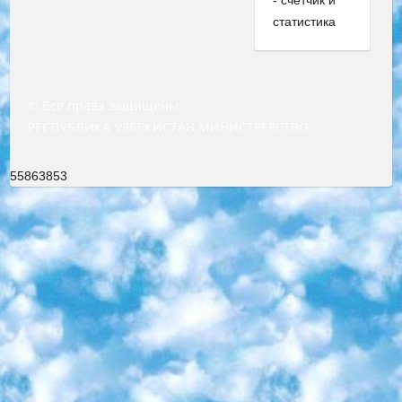
© Все права защищены
РЕСПУБЛИКА УЗБЕКИСТАН МИНИСТРЕРСТВО ДОШКОЛЬНОГО И ШКОЛЬНОГО ОБРАЗОВАНИЯ КОМАНДА в общеобразовательных учреждениях в 2023-2024 учебном году организация и проведение итоговой государственной аттестации обучающихся о Министра дошкольного и школьного образования Республики Узбекистан от 4 марта 2008 года (постановлением Минюста от 20 марта 2008 года № 1778 государственной регистрации) «Итоговое состояние учащихся общего среднего образования на основании положения об утверждении положения об аттестации общего среднего образования выпускной экзамен студентов в образовательных учреждениях в 2023-2024 учебном году В целях организации и прохождения аттестации приказываю: 1. Следующее: перечень предметов, по которым будет проводиться итоговая государственная аттестация и экзамен формы перевода согласно приложению 1; сертификаты международного образца, оценивающие уровень владения иностранными языками перечень согласно приложению 2; 2. Педагогический при специализированных образовательных учреждениях. научно-практический центр квалификации и международной оценки (Д.Давидова) 2024 г. До 25 марта: задания по предметам, по которым будет проводиться итоговая аттестация разработка и утверждение технических условий; итоговая аттестация на основании разработанного предметного задания разработка вопросов по предметам (устно и письменно), экзамен передача; общеобразовательные средние школы и специальные учебные заведения учащиеся выпускных классов школ и интернатов в агентской системе подготовка базы данных экзаменационных материалов и критериев оценки; перевод базы экзаменационных материалов на все языки обучения подать в Республиканский образовательный центр для изготовления; варианты экзаменов на основе разработанных контрольных материалов пусть будут поставлены задачи формирования. 3. Республиканский образовательный центр (Ш.Худайкулов) до 5 апреля 2024 года. до: база данных предоставленных экзаменационных материалов на все языки обучения перевод и экспертиза; для слепых, слабовидящих, глухих, слабослышащих и умственно отсталых детей учащиеся выпускных классов специализированных школ и школ-интернатов база данных экзаменационных материалов на всех преподаваемых языках подготовка критериев оценки; специализированные школы для умственно отсталых детей и технологии для учащихся выпускных классов школ-интернатов разработка соответствующих рекомендаций и критериев проведения ЕГЭ по естествознанию давать задания. 4. Педагогический при специализированных образовательных учреждениях. Научно-практический центр навыков и международной оценки (Д.Давидова), Республика образовательный центр (Худайкулов Ш.) итоговый государственный аттестационный экзамен ориентирован на творческое и логическое мышление при подготовке базы материалов учитывать введение заданий. 5. Следует отметить, что: сертификат государственного образца о знании общеобразовательного предмета и как минимум национальный уровень B1 по предметам на иностранных языках, указанным в Приложении 2. или международно признанный сертификат эквивалентного уровня студенты, изучающие определенный предмет, освобождаются от экзамена; по соответствующим предметам запланирована итоговая государственная аттестация за день до дня, путем жеребьевки Рабочей группой (в письменной форме по предметам, проводимым в форме) из числа сформированных вариантов выбрано 2 варианта; 2 выбранных варианта экзамена анонсированы на официальном сайте министерства и все выпускники по всей стране на основе этих вариантов проводит итоговую государственную аттестацию. 6. Государственное образование учащихся средних общеобразовательных учреждений. знания в соответствии с квалификационными требованиями, которые необходимо приобрести на основании стандартов итоговый (выпускной) контроль для 9 и 11 классов в целях тестирования Экзамены (далее – экзамены) состоят из предметов, перечисленных в приложении 1. будет сделано. 7. Экзамены пройдут с 26 мая по 15 июня 2024 г. (кроме науки физического воспитания). 8. Физическая для учащихся 9 классов общесредних образовательных учреждений. Экзамены по предмету «Образование, квалификация медицина» 1-6 мая 2024 года. сотрудники перевести под присмотр (с отклонениями в физическом или умственном развитии) специализированная школа для детей, школы-интернаты и со сколиозом школы-интернаты санаторного типа для больных детей исключены). 9. Он был слепым, слабовидящим и имел нарушения опорно-двигательного аппарата. экзамены в специализированных школах и интернатах для детей должны проводиться исходя из требований, предъявляемых к общеобразовательным учреждениям (физкультура кроме науки). 10. Специализированная школа для глухих и слабослышащих детей. и экзамены в интернатах и быть реализован в виде письменного теста по математике. 11. Специальность для умственно отсталых детей. Для 9 класса Родной язык и литературное письмо Государственный язык (язык обучения – узбекский). для неклассов) написано Математическое письмо Письменная/устная история Узбекистана Физическое воспитание практично Итоговый контроль Для 11 класса Написание родного языка и литературы (эссе) Математическое письмо Узбекский язык (обучение на узбекском языке) не посещающее общее среднее образование для учреждений)/Образовательное учреждение выбор письменный и устный Иностранный язык письменный/устный Письменная/устная история Узбекистана *По выбору студента:  Химия  Физика  Основы государственного права  География 10 бесплатных образовательных ресурсов - Мы составили подборку онлайн-проектов с интерактивными упражнениями, видеолекциями и статьями. Они помогут вам обрести новые и освежить старые знания бесплатно. 1. «ИНТУИТ» Старейшая образовательная площадка Рунета. Здесь вы найдёте сотни текстовых и видеокурсов на десятки различных тем — от программирования до психологии. Многие курсы подготовлены российскими университетами и крупными международными компаниями вроде Intel и Microsoft. Самостоятельное обучение бесплатное, но желающие могут оплатить услуги персональных наставников. 2. «Смартия» знакомит с актуальными профессиями и подсказывает, как им обучаться. Выбрав заинтересовавшую вас специальность — SMM-специалист, фотограф, веб-дизайнер или другую, — увидите список необходимых для неё умений. Чтобы вы могли освоить их самостоятельно, для каждого умения площадка отображает подборку ссылок на учебные материалы. Хотя «Смартия» ориентируется на русскоязычную аудиторию, часть контента всё же доступна только на английском. 3. «Лекторий Физтеха» Проект Московского физико-технического института (Физтеха). С его помощью вы можете смотреть онлайн серии лекций, записанные на видео в этом вузе. В числе доступных предметов — физика, биология, химия, информационные технологии и другие. К некоторым лекциям администрация ресурса прилагает готовые конспекты, которые можно скачивать в PDF-формате. 4. ITMOcourses Онлайн-площадка Санкт-Петербургского национального исследовательского университета информационных технологий, механики и оптики (ИТМО). Ресурс предоставляет свободный доступ к курсам, разработанным в этом вузе. Каталог материалов разбит на четыре категории: «Оптические системы и технологии», «Приборостроение и робототехника», «Информационные технологии» и «Биотехнологии». Курсы состоят из видеолекций, интерактивных демонстраций и заданий. 5. «КиберЛенинка» Электронная научная библиотека открытого доступа. Каталог площадки регулярно обрастает текстами статей из различных научных изданий. Сгруппированные по журналам и рубрикам публикации можно читать онлайн или скачивать целиком в PDF-формате. Проект нацелен на популяризацию науки за счёт открытого доступа к качественной информации. 6. «ПостНаука» На этом ресурсе публикуют подборки видеолекций, составленные экспертами из разных отраслей и объединённые общими темами. Среди них, к примеру, есть серии «Биоинформатика и геномика», «Культура средневековой Скандинавии» и Cinema Studies о теории кино. Каждая подборка лекций — логически связанная история, рассказанная экспертом от первого лица. Кроме того, на сайте появляются научно-образовательные статьи и тесты на разные темы. 7. «Newочём» Команда проекта «Newочём» отбирает самые интересные тексты из англоязычных СМИ и переводит те из них, за которые голосуют участники сообщества «ВКонтакте». По большей части это научно-популярные статьи. Редакторы придумывают лишь заголовки, в остальном содержание переводов соответствует оригиналам. Полные тексты можно читать прямо в социальной сети. 8. InternetUrok Онлайн-база материалов по основным дисциплинам школьной программы. Информация на сайте структурирована по классам, предметам и темам (урокам). Каждый урок состоит из видеолекций и конспектов. Есть также интерактивные тренажёры и тесты для закрепления пройденного материала. Даже если вы давно окончили школу, возможность повторить программу старших классов всегда может пригодиться. 9. Edutainme Ещё один ресурс об образовании. В отличие от Newtonew, как мне кажется, Edutainme больше ориентируется на представителей индустрии: педагогов, предпринимателей, разработчиков образовательных проектов. Но и любой, кто просто стремится к саморазвитию, найдёт на сайте много полезного и интересного для себя. Например, информацию о новых курсах и образовательных сервисах. 10. Newtonew Онлайн-медиа об образовании и обучении в широком смысле. Авторы Newtonew пишут об инструментах, заведениях, тактиках и стратегиях, которые помогают учить других и получать новые знания самостоятельно. На этой площадке вы найдёте новости, обзоры, аналитические мате
55863853