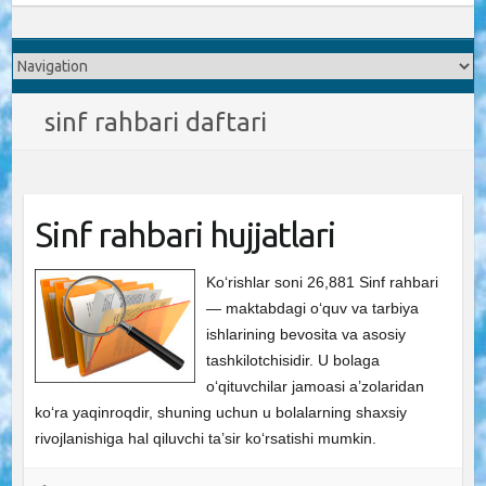
sinf rahbari daftari
Sinf rahbari hujjatlari
Ko‘rishlar soni 26,881 Sinf rahbari
— maktabdagi o‘quv va tarbiya
ishlarining bevosita va asosiy
tashkilotchisidir. U bolaga
o‘qituvchilar jamoasi a’zolaridan
ko‘ra yaqinroqdir, shuning uchun u bolalarning shaxsiy
rivojlanishiga hal qiluvchi ta’sir ko‘rsatishi mumkin.