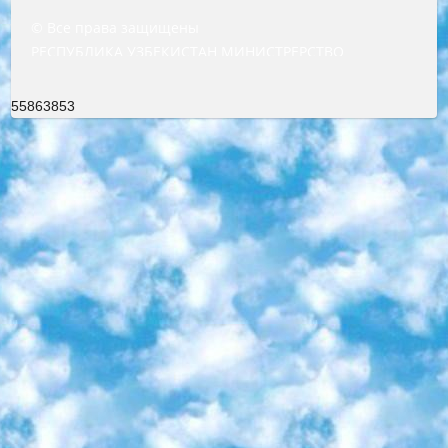
© Все права защищены
РЕСПУБЛИКА УЗБЕКИСТАН МИНИСТРЕРСТВО ДОШКОЛЬНОГО И ШКОЛЬНОГО ОБРАЗОВАНИЯ КОМАНДА в общеобразовательных учреждениях в 2023-2024 учебном году организация и проведение итоговой государственной аттестации обучающихся о Министра дошкольного и школьного образования Республики Узбекистан от 4 марта 2008 года (постановлением Минюста от 20 марта 2008 года № 1778 государственной регистрации) «Итоговое состояние учащихся общего среднего образования на основании положения об утверждении положения об аттестации общего среднего образования выпускной экзамен студентов в образовательных учреждениях в 2023-2024 учебном году В целях организации и прохождения аттестации приказываю: 1. Следующее: перечень предметов, по которым будет проводиться итоговая государственная аттестация и экзамен формы перевода согласно приложению 1; сертификаты международного образца, оценивающие уровень владения иностранными языками перечень согласно приложению 2; 2. Педагогический при специализированных образовательных учреждениях. научно-практический центр квалификации и международной оценки (Д.Давидова) 2024 г. До 25 марта: задания по предметам, по которым будет проводиться итоговая аттестация разработка и утверждение технических условий; итоговая аттестация на основании разработанного предметного задания разработка вопросов по предметам (устно и письменно), экзамен передача; общеобразовательные средние школы и специальные учебные заведения учащиеся выпускных классов школ и интернатов в агентской системе подготовка базы данных экзаменационных материалов и критериев оценки; перевод базы экзаменационных материалов на все языки обучения подать в Республиканский образовательный центр для изготовления; варианты экзаменов на основе разработанных контрольных материалов пусть будут поставлены задачи формирования. 3. Республиканский образовательный центр (Ш.Худайкулов) до 5 апреля 2024 года. до: база данных предоставленных экзаменационных материалов на все языки обучения перевод и экспертиза; для слепых, слабовидящих, глухих, слабослышащих и умственно отсталых детей учащиеся выпускных классов специализированных школ и школ-интернатов база данных экзаменационных материалов на всех преподаваемых языках подготовка критериев оценки; специализированные школы для умственно отсталых детей и технологии для учащихся выпускных классов школ-интернатов разработка соответствующих рекомендаций и критериев проведения ЕГЭ по естествознанию давать задания. 4. Педагогический при специализированных образовательных учреждениях. Научно-практический центр навыков и международной оценки (Д.Давидова), Республика образовательный центр (Худайкулов Ш.) итоговый государственный аттестационный экзамен ориентирован на творческое и логическое мышление при подготовке базы материалов учитывать введение заданий. 5. Следует отметить, что: сертификат государственного образца о знании общеобразовательного предмета и как минимум национальный уровень B1 по предметам на иностранных языках, указанным в Приложении 2. или международно признанный сертификат эквивалентного уровня студенты, изучающие определенный предмет, освобождаются от экзамена; по соответствующим предметам запланирована итоговая государственная аттестация за день до дня, путем жеребьевки Рабочей группой (в письменной форме по предметам, проводимым в форме) из числа сформированных вариантов выбрано 2 варианта; 2 выбранных варианта экзамена анонсированы на официальном сайте министерства и все выпускники по всей стране на основе этих вариантов проводит итоговую государственную аттестацию. 6. Государственное образование учащихся средних общеобразовательных учреждений. знания в соответствии с квалификационными требованиями, которые необходимо приобрести на основании стандартов итоговый (выпускной) контроль для 9 и 11 классов в целях тестирования Экзамены (далее – экзамены) состоят из предметов, перечисленных в приложении 1. будет сделано. 7. Экзамены пройдут с 26 мая по 15 июня 2024 г. (кроме науки физического воспитания). 8. Физическая для учащихся 9 классов общесредних образовательных учреждений. Экзамены по предмету «Образование, квалификация медицина» 1-6 мая 2024 года. сотрудники перевести под присмотр (с отклонениями в физическом или умственном развитии) специализированная школа для детей, школы-интернаты и со сколиозом школы-интернаты санаторного типа для больных детей исключены). 9. Он был слепым, слабовидящим и имел нарушения опорно-двигательного аппарата. экзамены в специализированных школах и интернатах для детей должны проводиться исходя из требований, предъявляемых к общеобразовательным учреждениям (физкультура кроме науки). 10. Специализированная школа для глухих и слабослышащих детей. и экзамены в интернатах и быть реализован в виде письменного теста по математике. 11. Специальность для умственно отсталых детей. Для 9 класса Родной язык и литературное письмо Государственный язык (язык обучения – узбекский). для неклассов) написано Математическое письмо Письменная/устная история Узбекистана Физическое воспитание практично Итоговый контроль Для 11 класса Написание родного языка и литературы (эссе) Математическое письмо Узбекский язык (обучение на узбекском языке) не посещающее общее среднее образование для учреждений)/Образовательное учреждение выбор письменный и устный Иностранный язык письменный/устный Письменная/устная история Узбекистана *По выбору студента:  Химия  Физика  Основы государственного права  География 10 бесплатных образовательных ресурсов - Мы составили подборку онлайн-проектов с интерактивными упражнениями, видеолекциями и статьями. Они помогут вам обрести новые и освежить старые знания бесплатно. 1. «ИНТУИТ» Старейшая образовательная площадка Рунета. Здесь вы найдёте сотни текстовых и видеокурсов на десятки различных тем — от программирования до психологии. Многие курсы подготовлены российскими университетами и крупными международными компаниями вроде Intel и Microsoft. Самостоятельное обучение бесплатное, но желающие могут оплатить услуги персональных наставников. 2. «Смартия» знакомит с актуальными профессиями и подсказывает, как им обучаться. Выбрав заинтересовавшую вас специальность — SMM-специалист, фотограф, веб-дизайнер или другую, — увидите список необходимых для неё умений. Чтобы вы могли освоить их самостоятельно, для каждого умения площадка отображает подборку ссылок на учебные материалы. Хотя «Смартия» ориентируется на русскоязычную аудиторию, часть контента всё же доступна только на английском. 3. «Лекторий Физтеха» Проект Московского физико-технического института (Физтеха). С его помощью вы можете смотреть онлайн серии лекций, записанные на видео в этом вузе. В числе доступных предметов — физика, биология, химия, информационные технологии и другие. К некоторым лекциям администрация ресурса прилагает готовые конспекты, которые можно скачивать в PDF-формате. 4. ITMOcourses Онлайн-площадка Санкт-Петербургского национального исследовательского университета информационных технологий, механики и оптики (ИТМО). Ресурс предоставляет свободный доступ к курсам, разработанным в этом вузе. Каталог материалов разбит на четыре категории: «Оптические системы и технологии», «Приборостроение и робототехника», «Информационные технологии» и «Биотехнологии». Курсы состоят из видеолекций, интерактивных демонстраций и заданий. 5. «КиберЛенинка» Электронная научная библиотека открытого доступа. Каталог площадки регулярно обрастает текстами статей из различных научных изданий. Сгруппированные по журналам и рубрикам публикации можно читать онлайн или скачивать целиком в PDF-формате. Проект нацелен на популяризацию науки за счёт открытого доступа к качественной информации. 6. «ПостНаука» На этом ресурсе публикуют подборки видеолекций, составленные экспертами из разных отраслей и объединённые общими темами. Среди них, к примеру, есть серии «Биоинформатика и геномика», «Культура средневековой Скандинавии» и Cinema Studies о теории кино. Каждая подборка лекций — логически связанная история, рассказанная экспертом от первого лица. Кроме того, на сайте появляются научно-образовательные статьи и тесты на разные темы. 7. «Newочём» Команда проекта «Newочём» отбирает самые интересные тексты из англоязычных СМИ и переводит те из них, за которые голосуют участники сообщества «ВКонтакте». По большей части это научно-популярные статьи. Редакторы придумывают лишь заголовки, в остальном содержание переводов соответствует оригиналам. Полные тексты можно читать прямо в социальной сети. 8. InternetUrok Онлайн-база материалов по основным дисциплинам школьной программы. Информация на сайте структурирована по классам, предметам и темам (урокам). Каждый урок состоит из видеолекций и конспектов. Есть также интерактивные тренажёры и тесты для закрепления пройденного материала. Даже если вы давно окончили школу, возможность повторить программу старших классов всегда может пригодиться. 9. Edutainme Ещё один ресурс об образовании. В отличие от Newtonew, как мне кажется, Edutainme больше ориентируется на представителей индустрии: педагогов, предпринимателей, разработчиков образовательных проектов. Но и любой, кто просто стремится к саморазвитию, найдёт на сайте много полезного и интересного для себя. Например, информацию о новых курсах и образовательных сервисах. 10. Newtonew Онлайн-медиа об образовании и обучении в широком смысле. Авторы Newtonew пишут об инструментах, заведениях, тактиках и стратегиях, которые помогают учить других и получать новые знания самостоятельно. На этой площадке вы найдёте новости, обзоры, аналитические мате
55863853