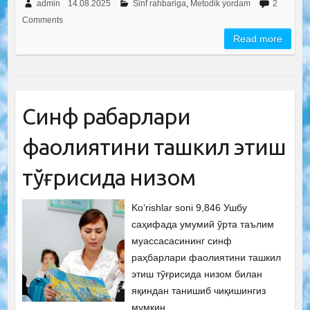
admin
14.08.2025
Sinf rahbariga
,
Metodik yordam
2
Comments
Read more
Синф раҳбарлари
фаолиятини ташкил этиш
тўғрисида низом
Ko‘rishlar soni 9,846 Ушбу
саҳифада умумий ўрта таълим
муассасасининг синф
раҳбарлари фаолиятини ташкил
этиш тўғрисида низом билан
яқиндан танишиб чиқишингиз
мумкин.