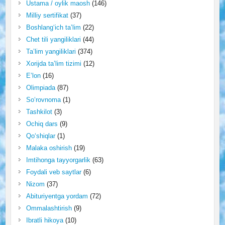
Ustama / oylik maosh
(146)
Milliy sertifikat
(37)
Boshlang‘ich ta’lim
(22)
Chet tili yangiliklari
(44)
Ta’lim yangiliklari
(374)
Xorijda ta’lim tizimi
(12)
E’lon
(16)
Olimpiada
(87)
So‘rovnoma
(1)
Tashkilot
(3)
Ochiq dars
(9)
Qo‘shiqlar
(1)
Malaka oshirish
(19)
Imtihonga tayyorgarlik
(63)
Foydali veb saytlar
(6)
Nizom
(37)
Abituriyentga yordam
(72)
Ommalashtirish
(9)
Ibratli hikoya
(10)