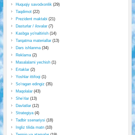
Huquqiy savodxonlik
(29)
Taqdimot
(22)
Prezident maktabi
(21)
Dasturlar / ilovalar
(7)
Kasbga yo'naltirish
(14)
Tarqatma materiallar
(13)
Dars ishlanma
(34)
Reklama
(2)
Masalalarni yechish
(1)
Ertaklar
(2)
Yoshlar ittifoqi
(1)
So‘ragan edingiz
(35)
Maqolalar
(43)
She’rlar
(13)
Davlatlar
(12)
Strategiya
(4)
Tadbir ssenariysi
(18)
Ingliz tilida matn
(10)
Termin va atamalar
(19)