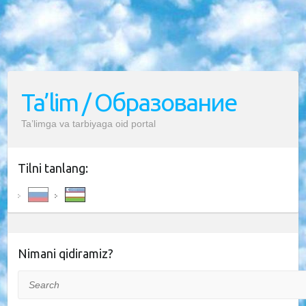
Ta’lim / Образование
Ta’limga va tarbiyaga oid portal
Tilni tanlang:
Nimani qidiramiz?
Search