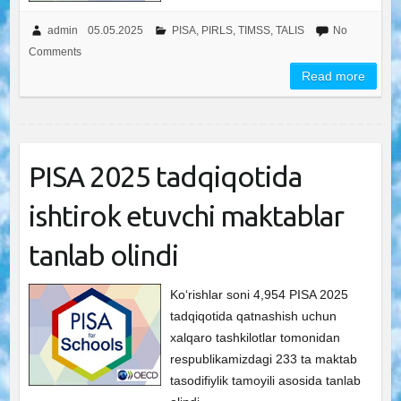
admin
05.05.2025
PISA, PIRLS, TIMSS, TALIS
No
Comments
Read more
PISA 2025 tadqiqotida
ishtirok etuvchi maktablar
tanlab olindi
Ko‘rishlar soni 4,954 PISA 2025
tadqiqotida qatnashish uchun
xalqaro tashkilotlar tomonidan
respublikamizdagi 233 ta maktab
tasodifiylik tamoyili asosida tanlab