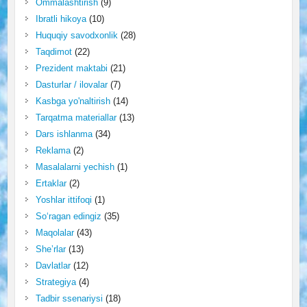
Ommalashtirish
(9)
Ibratli hikoya
(10)
Huquqiy savodxonlik
(28)
Taqdimot
(22)
Prezident maktabi
(21)
Dasturlar / ilovalar
(7)
Kasbga yo'naltirish
(14)
Tarqatma materiallar
(13)
Dars ishlanma
(34)
Reklama
(2)
Masalalarni yechish
(1)
Ertaklar
(2)
Yoshlar ittifoqi
(1)
So‘ragan edingiz
(35)
Maqolalar
(43)
She’rlar
(13)
Davlatlar
(12)
Strategiya
(4)
Tadbir ssenariysi
(18)