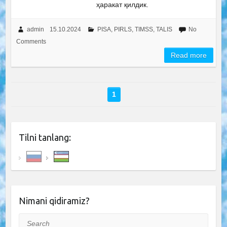
ҳаракат қилдик.
admin
15.10.2024
PISA, PIRLS, TIMSS, TALIS
No
Comments
Read more
1
Tilni tanlang:
Nimani qidiramiz?
Search