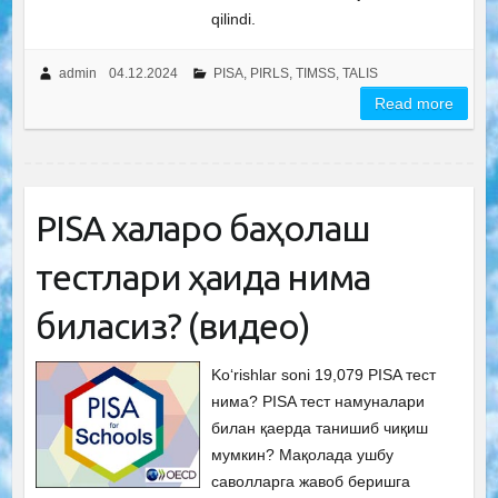
qilindi.
admin
04.12.2024
PISA, PIRLS, TIMSS, TALIS
Read more
PISA халқаро баҳолаш
тестлари ҳақида нима
биласиз? (видео)
Ko‘rishlar soni 19,079 PISA тест
нима? PISA тест намуналари
билан қаерда танишиб чиқиш
мумкин? Мақолада ушбу
саволларга жавоб беришга