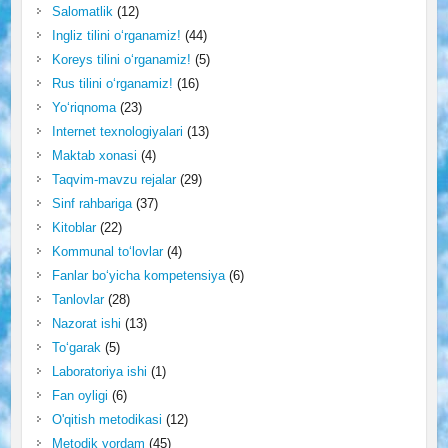
Salomatlik
(12)
Ingliz tilini o‘rganamiz!
(44)
Koreys tilini o‘rganamiz!
(5)
Rus tilini o‘rganamiz!
(16)
Yo‘riqnoma
(23)
Internet texnologiyalari
(13)
Maktab xonasi
(4)
Taqvim-mavzu rejalar
(29)
Sinf rahbariga
(37)
Kitoblar
(22)
Kommunal to‘lovlar
(4)
Fanlar bo‘yicha kompetensiya
(6)
Tanlovlar
(28)
Nazorat ishi
(13)
To‘garak
(5)
Laboratoriya ishi
(1)
Fan oyligi
(6)
O'qitish metodikasi
(12)
Metodik yordam
(45)