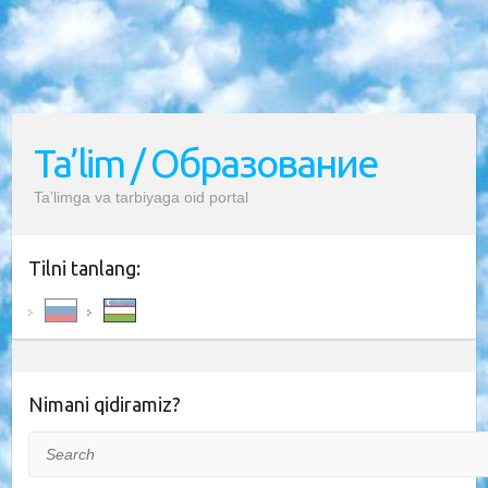
Ta’lim / Образование
Ta’limga va tarbiyaga oid portal
Tilni tanlang:
Nimani qidiramiz?
Search