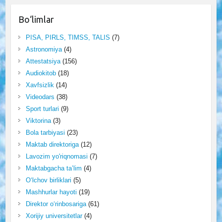
Bo‘limlar
PISA, PIRLS, TIMSS, TALIS
(7)
Astronomiya
(4)
Attestatsiya
(156)
Audiokitob
(18)
Xavfsizlik
(14)
Videodars
(38)
Sport turlari
(9)
Viktorina
(3)
Bola tarbiyasi
(23)
Maktab direktoriga
(12)
Lavozim yo'riqnomasi
(7)
Maktabgacha ta’lim
(4)
O‘lchov birliklari
(5)
Mashhurlar hayoti
(19)
Direktor o‘rinbosariga
(61)
Xorijiy universitetlar
(4)