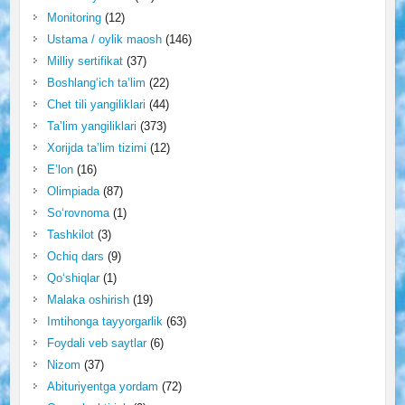
Monitoring
(12)
Ustama / oylik maosh
(146)
Milliy sertifikat
(37)
Boshlang‘ich ta’lim
(22)
Chet tili yangiliklari
(44)
Ta’lim yangiliklari
(373)
Xorijda ta’lim tizimi
(12)
E’lon
(16)
Olimpiada
(87)
So‘rovnoma
(1)
Tashkilot
(3)
Ochiq dars
(9)
Qo‘shiqlar
(1)
Malaka oshirish
(19)
Imtihonga tayyorgarlik
(63)
Foydali veb saytlar
(6)
Nizom
(37)
Abituriyentga yordam
(72)