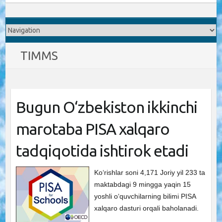
TIMMS
Bugun O‘zbekiston ikkinchi
marotaba PISA xalqaro
tadqiqotida ishtirok etadi
Ko‘rishlar soni 4,171 Joriy yil 233 ta
maktabdagi 9 mingga yaqin 15
yoshli oʻquvchilarning bilimi PISA
xalqaro dasturi orqali baholanadi.