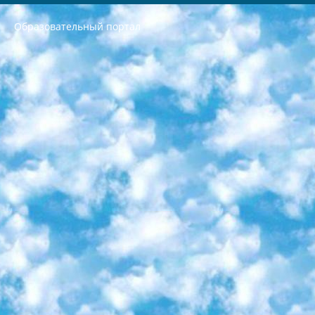
Образовательный портал
РЕСПУБЛИКА УЗБЕКИСТАН МИНИСТРЕРСТВО ДОШКОЛЬНОГО И ШКОЛЬНОГО ОБРАЗОВАНИЯ КОМАНДА в общеобразовательных учреждениях в 2023-2024 учебном году организация и проведение итоговой государственной аттестации обучающихся о Министра дошкольного и школьного образования Республики Узбекистан от 4 марта 2008 года (постановлением Минюста от 20 марта 2008 года № 1778 государственной регистрации) «Итоговое состояние учащихся общего среднего образования на основании положения об утверждении положения об аттестации общего среднего образования выпускной экзамен студентов в образовательных учреждениях в 2023-2024 учебном году В целях организации и прохождения аттестации приказываю: 1. Следующее: перечень предметов, по которым будет проводиться итоговая государственная аттестация и экзамен формы перевода согласно приложению 1; сертификаты международного образца, оценивающие уровень владения иностранными языками перечень согласно приложению 2; 2. Педагогический при специализированных образовательных учреждениях. научно-практический центр квалификации и международной оценки (Д.Давидова) 2024 г. До 25 марта: задания по предметам, по которым будет проводиться итоговая аттестация разработка и утверждение технических условий; итоговая аттестация на основании разработанного предметного задания разработка вопросов по предметам (устно и письменно), экзамен передача; общеобразовательные средние школы и специальные учебные заведения учащиеся выпускных классов школ и интернатов в агентской системе подготовка базы данных экзаменационных материалов и критериев оценки; перевод базы экзаменационных материалов на все языки обучения подать в Республиканский образовательный центр для изготовления; варианты экзаменов на основе разработанных контрольных материалов пусть будут поставлены задачи формирования. 3. Республиканский образовательный центр (Ш.Худайкулов) до 5 апреля 2024 года. до: база данных предоставленных экзаменационных материалов на все языки обучения перевод и экспертиза; для слепых, слабовидящих, глухих, слабослышащих и умственно отсталых детей учащиеся выпускных классов специализированных школ и школ-интернатов база данных экзаменационных материалов на всех преподаваемых языках подготовка критериев оценки; специализированные школы для умственно отсталых детей и технологии для учащихся выпускных классов школ-интернатов разработка соответствующих рекомендаций и критериев проведения ЕГЭ по естествознанию давать задания. 4. Педагогический при специализированных образовательных учреждениях. Научно-практический центр навыков и международной оценки (Д.Давидова), Республика образовательный центр (Худайкулов Ш.) итоговый государственный аттестационный экзамен ориентирован на творческое и логическое мышление при подготовке базы материалов учитывать введение заданий. 5. Следует отметить, что: сертификат государственного образца о знании общеобразовательного предмета и как минимум национальный уровень B1 по предметам на иностранных языках, указанным в Приложении 2. или международно признанный сертификат эквивалентного уровня студенты, изучающие определенный предмет, освобождаются от экзамена; по соответствующим предметам запланирована итоговая государственная аттестация за день до дня, путем жеребьевки Рабочей группой (в письменной форме по предметам, проводимым в форме) из числа сформированных вариантов выбрано 2 варианта; 2 выбранных варианта экзамена анонсированы на официальном сайте министерства и все выпускники по всей стране на основе этих вариантов проводит итоговую государственную аттестацию. 6. Государственное образование учащихся средних общеобразовательных учреждений. знания в соответствии с квалификационными требованиями, которые необходимо приобрести на основании стандартов итоговый (выпускной) контроль для 9 и 11 классов в целях тестирования Экзамены (далее – экзамены) состоят из предметов, перечисленных в приложении 1. будет сделано. 7. Экзамены пройдут с 26 мая по 15 июня 2024 г. (кроме науки физического воспитания). 8. Физическая для учащихся 9 классов общесредних образовательных учреждений. Экзамены по предмету «Образование, квалификация медицина» 1-6 мая 2024 года. сотрудники перевести под присмотр (с отклонениями в физическом или умственном развитии) специализированная школа для детей, школы-интернаты и со сколиозом школы-интернаты санаторного типа для больных детей исключены). 9. Он был слепым, слабовидящим и имел нарушения опорно-двигательного аппарата. экзамены в специализированных школах и интернатах для детей должны проводиться исходя из требований, предъявляемых к общеобразовательным учреждениям (физкультура кроме науки). 10. Специализированная школа для глухих и слабослышащих детей. и экзамены в интернатах и быть реализован в виде письменного теста по математике. 11. Специальность для умственно отсталых детей. Для 9 класса Родной язык и литературное письмо Государственный язык (язык обучения – узбекский). для неклассов) написано Математическое письмо Письменная/устная история Узбекистана Физическое воспитание практично Итоговый контроль Для 11 класса Написание родного языка и литературы (эссе) Математическое письмо Узбекский язык (обучение на узбекском языке) не посещающее общее среднее образование для учреждений)/Образовательное учреждение выбор письменный и устный Иностранный язык письменный/устный Письменная/устная история Узбекистана *По выбору студента:  Химия  Физика  Основы государственного права  География 10 бесплатных образовательных ресурсов - Мы составили подборку онлайн-проектов с интерактивными упражнениями, видеолекциями и статьями. Они помогут вам обрести новые и освежить старые знания бесплатно. 1. «ИНТУИТ» Старейшая образовательная площадка Рунета. Здесь вы найдёте сотни текстовых и видеокурсов на десятки различных тем — от программирования до психологии. Многие курсы подготовлены российскими университетами и крупными международными компаниями вроде Intel и Microsoft. Самостоятельное обучение бесплатное, но желающие могут оплатить услуги персональных наставников. 2. «Смартия» знакомит с актуальными профессиями и подсказывает, как им обучаться. Выбрав заинтересовавшую вас специальность — SMM-специалист, фотограф, веб-дизайнер или другую, — увидите список необходимых для неё умений. Чтобы вы могли освоить их самостоятельно, для каждого умения площадка отображает подборку ссылок на учебные материалы. Хотя «Смартия» ориентируется на русскоязычную аудиторию, часть контента всё же доступна только на английском. 3. «Лекторий Физтеха» Проект Московского физико-технического института (Физтеха). С его помощью вы можете смотреть онлайн серии лекций, записанные на видео в этом вузе. В числе доступных предметов — физика, биология, химия, информационные технологии и другие. К некоторым лекциям администрация ресурса прилагает готовые конспекты, которые можно скачивать в PDF-формате. 4. ITMOcourses Онлайн-площадка Санкт-Петербургского национального исследовательского университета информационных технологий, механики и оптики (ИТМО). Ресурс предоставляет свободный доступ к курсам, разработанным в этом вузе. Каталог материалов разбит на четыре категории: «Оптические системы и технологии», «Приборостроение и робототехника», «Информационные технологии» и «Биотехнологии». Курсы состоят из видеолекций, интерактивных демонстраций и заданий. 5. «КиберЛенинка» Электронная научная библиотека открытого доступа. Каталог площадки регулярно обрастает текстами статей из различных научных изданий. Сгруппированные по журналам и рубрикам публикации можно читать онлайн или скачивать целиком в PDF-формате. Проект нацелен на популяризацию науки за счёт открытого доступа к качественной информации. 6. «ПостНаука» На этом ресурсе публикуют подборки видеолекций, составленные экспертами из разных отраслей и объединённые общими темами. Среди них, к примеру, есть серии «Биоинформатика и геномика», «Культура средневековой Скандинавии» и Cinema Studies о теории кино. Каждая подборка лекций — логически связанная история, рассказанная экспертом от первого лица. Кроме того, на сайте появляются научно-образовательные статьи и тесты на разные темы. 7. «Newочём» Команда проекта «Newочём» отбирает самые интересные тексты из англоязычных СМИ и переводит те из них, за которые голосуют участники сообщества «ВКонтакте». По большей части это научно-популярные статьи. Редакторы придумывают лишь заголовки, в остальном содержание переводов соответствует оригиналам. Полные тексты можно читать прямо в социальной сети. 8. InternetUrok Онлайн-база материалов по основным дисциплинам школьной программы. Информация на сайте структурирована по классам, предметам и темам (урокам). Каждый урок состоит из видеолекций и конспектов. Есть также интерактивные тренажёры и тесты для закрепления пройденного материала. Даже если вы давно окончили школу, возможность повторить программу старших классов всегда может пригодиться. 9. Edutainme Ещё один ресурс об образовании. В отличие от Newtonew, как мне кажется, Edutainme больше ориентируется на представителей индустрии: педагогов, предпринимателей, разработчиков образовательных проектов. Но и любой, кто просто стремится к саморазвитию, найдёт на сайте много полезного и интересного для себя. Например, информацию о новых курсах и образовательных сервисах. 10. Newtonew Онлайн-медиа об образовании и обучении в широком смысле. Авторы Newtonew пишут об инструментах, заведениях, тактиках и стратегиях, которые помогают учить других и получать новые знания самостоятельно. На этой площадке вы найдёте новости, обзоры, аналитические мат