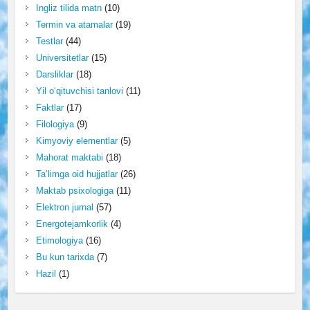
Ingliz tilida matn
(10)
Termin va atamalar
(19)
Testlar
(44)
Universitetlar
(15)
Darsliklar
(18)
Yil o‘qituvchisi tanlovi
(11)
Faktlar
(17)
Filologiya
(9)
Kimyoviy elementlar
(5)
Mahorat maktabi
(18)
Ta’limga oid hujjatlar
(26)
Maktab psixologiga
(11)
Elektron jurnal
(57)
Energotejamkorlik
(4)
Etimologiya
(16)
Bu kun tarixda
(7)
Hazil
(1)