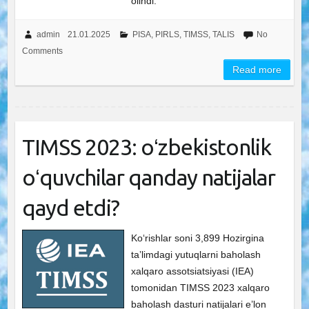
olindi.
admin
21.01.2025
PISA, PIRLS, TIMSS, TALIS
No
Comments
Read more
TIMSS 2023: oʻzbekistonlik
oʻquvchilar qanday natijalar
qayd etdi?
Ko‘rishlar soni 3,899 Hozirgina
taʼlimdagi yutuqlarni baholash
xalqaro assotsiatsiyasi (IEA)
tomonidan TIMSS 2023 xalqaro
baholash dasturi natijalari e’lon