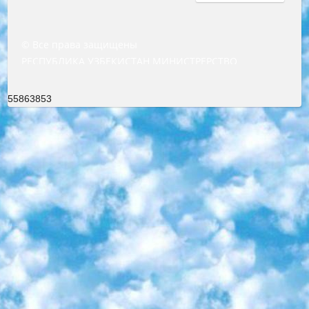
© Все права защищены
РЕСПУБЛИКА УЗБЕКИСТАН МИНИСТРЕРСТВО ДОШКОЛЬНОГО И ШКОЛЬНОГО ОБРАЗОВАНИЯ КОМАНДА в общеобразовательных учреждениях в 2023-2024 учебном году организация и проведение итоговой государственной аттестации обучающихся о Министра дошкольного и школьного образования Республики Узбекистан от 4 марта 2008 года (постановлением Минюста от 20 марта 2008 года № 1778 государственной регистрации) «Итоговое состояние учащихся общего среднего образования на основании положения об утверждении положения об аттестации общего среднего образования выпускной экзамен студентов в образовательных учреждениях в 2023-2024 учебном году В целях организации и прохождения аттестации приказываю: 1. Следующее: перечень предметов, по которым будет проводиться итоговая государственная аттестация и экзамен формы перевода согласно приложению 1; сертификаты международного образца, оценивающие уровень владения иностранными языками перечень согласно приложению 2; 2. Педагогический при специализированных образовательных учреждениях. научно-практический центр квалификации и международной оценки (Д.Давидова) 2024 г. До 25 марта: задания по предметам, по которым будет проводиться итоговая аттестация разработка и утверждение технических условий; итоговая аттестация на основании разработанного предметного задания разработка вопросов по предметам (устно и письменно), экзамен передача; общеобразовательные средние школы и специальные учебные заведения учащиеся выпускных классов школ и интернатов в агентской системе подготовка базы данных экзаменационных материалов и критериев оценки; перевод базы экзаменационных материалов на все языки обучения подать в Республиканский образовательный центр для изготовления; варианты экзаменов на основе разработанных контрольных материалов пусть будут поставлены задачи формирования. 3. Республиканский образовательный центр (Ш.Худайкулов) до 5 апреля 2024 года. до: база данных предоставленных экзаменационных материалов на все языки обучения перевод и экспертиза; для слепых, слабовидящих, глухих, слабослышащих и умственно отсталых детей учащиеся выпускных классов специализированных школ и школ-интернатов база данных экзаменационных материалов на всех преподаваемых языках подготовка критериев оценки; специализированные школы для умственно отсталых детей и технологии для учащихся выпускных классов школ-интернатов разработка соответствующих рекомендаций и критериев проведения ЕГЭ по естествознанию давать задания. 4. Педагогический при специализированных образовательных учреждениях. Научно-практический центр навыков и международной оценки (Д.Давидова), Республика образовательный центр (Худайкулов Ш.) итоговый государственный аттестационный экзамен ориентирован на творческое и логическое мышление при подготовке базы материалов учитывать введение заданий. 5. Следует отметить, что: сертификат государственного образца о знании общеобразовательного предмета и как минимум национальный уровень B1 по предметам на иностранных языках, указанным в Приложении 2. или международно признанный сертификат эквивалентного уровня студенты, изучающие определенный предмет, освобождаются от экзамена; по соответствующим предметам запланирована итоговая государственная аттестация за день до дня, путем жеребьевки Рабочей группой (в письменной форме по предметам, проводимым в форме) из числа сформированных вариантов выбрано 2 варианта; 2 выбранных варианта экзамена анонсированы на официальном сайте министерства и все выпускники по всей стране на основе этих вариантов проводит итоговую государственную аттестацию. 6. Государственное образование учащихся средних общеобразовательных учреждений. знания в соответствии с квалификационными требованиями, которые необходимо приобрести на основании стандартов итоговый (выпускной) контроль для 9 и 11 классов в целях тестирования Экзамены (далее – экзамены) состоят из предметов, перечисленных в приложении 1. будет сделано. 7. Экзамены пройдут с 26 мая по 15 июня 2024 г. (кроме науки физического воспитания). 8. Физическая для учащихся 9 классов общесредних образовательных учреждений. Экзамены по предмету «Образование, квалификация медицина» 1-6 мая 2024 года. сотрудники перевести под присмотр (с отклонениями в физическом или умственном развитии) специализированная школа для детей, школы-интернаты и со сколиозом школы-интернаты санаторного типа для больных детей исключены). 9. Он был слепым, слабовидящим и имел нарушения опорно-двигательного аппарата. экзамены в специализированных школах и интернатах для детей должны проводиться исходя из требований, предъявляемых к общеобразовательным учреждениям (физкультура кроме науки). 10. Специализированная школа для глухих и слабослышащих детей. и экзамены в интернатах и быть реализован в виде письменного теста по математике. 11. Специальность для умственно отсталых детей. Для 9 класса Родной язык и литературное письмо Государственный язык (язык обучения – узбекский). для неклассов) написано Математическое письмо Письменная/устная история Узбекистана Физическое воспитание практично Итоговый контроль Для 11 класса Написание родного языка и литературы (эссе) Математическое письмо Узбекский язык (обучение на узбекском языке) не посещающее общее среднее образование для учреждений)/Образовательное учреждение выбор письменный и устный Иностранный язык письменный/устный Письменная/устная история Узбекистана *По выбору студента:  Химия  Физика  Основы государственного права  География 10 бесплатных образовательных ресурсов - Мы составили подборку онлайн-проектов с интерактивными упражнениями, видеолекциями и статьями. Они помогут вам обрести новые и освежить старые знания бесплатно. 1. «ИНТУИТ» Старейшая образовательная площадка Рунета. Здесь вы найдёте сотни текстовых и видеокурсов на десятки различных тем — от программирования до психологии. Многие курсы подготовлены российскими университетами и крупными международными компаниями вроде Intel и Microsoft. Самостоятельное обучение бесплатное, но желающие могут оплатить услуги персональных наставников. 2. «Смартия» знакомит с актуальными профессиями и подсказывает, как им обучаться. Выбрав заинтересовавшую вас специальность — SMM-специалист, фотограф, веб-дизайнер или другую, — увидите список необходимых для неё умений. Чтобы вы могли освоить их самостоятельно, для каждого умения площадка отображает подборку ссылок на учебные материалы. Хотя «Смартия» ориентируется на русскоязычную аудиторию, часть контента всё же доступна только на английском. 3. «Лекторий Физтеха» Проект Московского физико-технического института (Физтеха). С его помощью вы можете смотреть онлайн серии лекций, записанные на видео в этом вузе. В числе доступных предметов — физика, биология, химия, информационные технологии и другие. К некоторым лекциям администрация ресурса прилагает готовые конспекты, которые можно скачивать в PDF-формате. 4. ITMOcourses Онлайн-площадка Санкт-Петербургского национального исследовательского университета информационных технологий, механики и оптики (ИТМО). Ресурс предоставляет свободный доступ к курсам, разработанным в этом вузе. Каталог материалов разбит на четыре категории: «Оптические системы и технологии», «Приборостроение и робототехника», «Информационные технологии» и «Биотехнологии». Курсы состоят из видеолекций, интерактивных демонстраций и заданий. 5. «КиберЛенинка» Электронная научная библиотека открытого доступа. Каталог площадки регулярно обрастает текстами статей из различных научных изданий. Сгруппированные по журналам и рубрикам публикации можно читать онлайн или скачивать целиком в PDF-формате. Проект нацелен на популяризацию науки за счёт открытого доступа к качественной информации. 6. «ПостНаука» На этом ресурсе публикуют подборки видеолекций, составленные экспертами из разных отраслей и объединённые общими темами. Среди них, к примеру, есть серии «Биоинформатика и геномика», «Культура средневековой Скандинавии» и Cinema Studies о теории кино. Каждая подборка лекций — логически связанная история, рассказанная экспертом от первого лица. Кроме того, на сайте появляются научно-образовательные статьи и тесты на разные темы. 7. «Newочём» Команда проекта «Newочём» отбирает самые интересные тексты из англоязычных СМИ и переводит те из них, за которые голосуют участники сообщества «ВКонтакте». По большей части это научно-популярные статьи. Редакторы придумывают лишь заголовки, в остальном содержание переводов соответствует оригиналам. Полные тексты можно читать прямо в социальной сети. 8. InternetUrok Онлайн-база материалов по основным дисциплинам школьной программы. Информация на сайте структурирована по классам, предметам и темам (урокам). Каждый урок состоит из видеолекций и конспектов. Есть также интерактивные тренажёры и тесты для закрепления пройденного материала. Даже если вы давно окончили школу, возможность повторить программу старших классов всегда может пригодиться. 9. Edutainme Ещё один ресурс об образовании. В отличие от Newtonew, как мне кажется, Edutainme больше ориентируется на представителей индустрии: педагогов, предпринимателей, разработчиков образовательных проектов. Но и любой, кто просто стремится к саморазвитию, найдёт на сайте много полезного и интересного для себя. Например, информацию о новых курсах и образовательных сервисах. 10. Newtonew Онлайн-медиа об образовании и обучении в широком смысле. Авторы Newtonew пишут об инструментах, заведениях, тактиках и стратегиях, которые помогают учить других и получать новые знания самостоятельно. На этой площадке вы найдёте новости, обзоры, аналитические мате
55863853